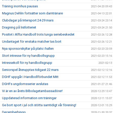
Träning inomhus pausas
2021-04-20 09:43
Magnus Dehlin fortsätter som damtränare
2021-04-13 22:01
Clubdagar på Intersport 24-29 mars
2021-03-24 23:14
Dragning på listlotteriet
2021-03-24 21:50
Positivt i Alfta Handboll trots tunga seriebeskedet
2021-02-26 12:28
Undantaget för enstaka matcher tas bort
2021-02-26 12:21
Nya sponsorskyltar på plats i hallen
2021-02-23 23:59
Stort intresse för ny handbollsgrupp
2021-02-23 15:16
Intressekoll för ny handbollsgrupp
2021-02-13
Seniorspel återupptas tidigast 22 mars
2021-02-12 12:16
DGHF uppgår i Handbollförbundet Mitt
2021-02-12 11:53
DGHFs ungdomsserier avslutas
2021-01-27 21:46
Vi är en av årets Bilbolagetambassadörer!
2020-12-29 13:47
Uppdaterad information om träningar
2020-12-11 15:07
Ge bort sport i jul och stötta samtidigt vår förening!
2020-12-01 15:29
Decemberbingo
2020-11-30 20:37