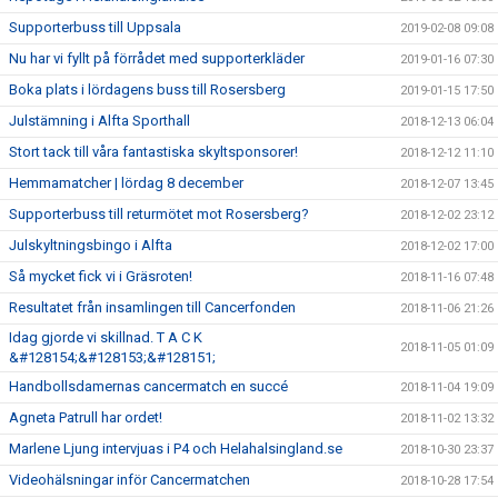
Supporterbuss till Uppsala
2019-02-08 09:08
Nu har vi fyllt på förrådet med supporterkläder
2019-01-16 07:30
Boka plats i lördagens buss till Rosersberg
2019-01-15 17:50
Julstämning i Alfta Sporthall
2018-12-13 06:04
Stort tack till våra fantastiska skyltsponsorer!
2018-12-12 11:10
Hemmamatcher | lördag 8 december
2018-12-07 13:45
Supporterbuss till returmötet mot Rosersberg?
2018-12-02 23:12
Julskyltningsbingo i Alfta
2018-12-02 17:00
Så mycket fick vi i Gräsroten!
2018-11-16 07:48
Resultatet från insamlingen till Cancerfonden
2018-11-06 21:26
Idag gjorde vi skillnad. T A C K
2018-11-05 01:09
&#128154;&#128153;&#128151;
Handbollsdamernas cancermatch en succé
2018-11-04 19:09
Agneta Patrull har ordet!
2018-11-02 13:32
Marlene Ljung intervjuas i P4 och Helahalsingland.se
2018-10-30 23:37
Videohälsningar inför Cancermatchen
2018-10-28 17:54