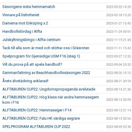
Säsongens sista hemmamatch
2023-03-25 14:35
Vinnare på listlotteriet
2023-02-18 15:25
Damerna mot Enköping x 2
2023-01-27 15:45
Handbollslördag i Alfta
2022-11-24 00:01
Julskyltningsbingo i Alfta centrum
2022-11-19 21:34
Tack till alla som är med och stöttar oss i Gräsroten
2022-11-11 15:42
Spelprogram för Gjensidige USM F16 (steg 1)
2022-09-27 12:25
Vill du prova på att spela handboll?
2022-09-04 23:32
Sammanfattning av Beachhandbollssäsongen 2022
2022-08-26 10:15
Årets älvstädning avklarad!
2022-08-21 20:59
ALFTABUREN CUP22: Ungdomspropaganda avslutade
2022-08-14 21:36
ALFTABUREN CUP22: Hög klass när andra hemmasegern
2022-08-14 20:09
kom i F16
ALFTABUREN CUP22: Hemmaseger i F14
2022-08-13 21:14
ALFTABUREN CUP22: Falu HK värdiga segrare
2022-08-13 20:56
SPELPROGRAM ALFTABUREN CUP 2022
2022-08-09 23:36