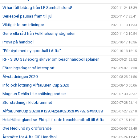
Vi har fått bidrag från LF Samhällsfond!
2020-11-24 13:39
Seriespel pausas fram till jul
2020-11-17 23:41
Viktig info om träningar
2020-11-13 17:33
Generella råd från Folkhälsomyndigheten
2020-11-12 10:54
Prova på handboll
2020-10-17 16:36
"För dyrt med ny sporthall i Alfta"
2020-10-13 16:15
RF - SISU Gävleborg skriver om beachhandbollsplanen
2020-09-21 23:52
Föreningsdagar på Intersport
2020-09-07 07:30
Älvstädningen 2020
2020-08-23 21:56
Info och lottning AlftaBuren Cup 2020
2020-08-10 00:06
Magnus Dehlin i Helahälsingland.se
2020-07-30 20:37
Storstädning i klubbrummet
2020-07-28 21:14
AlftaBurenCup 2020&#129342;&#8205;&#9792;&#65039;
2020-07-27 22:10
HelaHälsingland.se: Eldsjäl fixade beachhandboll till Alfta
2020-07-15 19:51
Ove Hedlund ny ordförande
2020-06-07 21:48
Årsmöte för Alfta GIF Handboll
2020-05-24 11:47