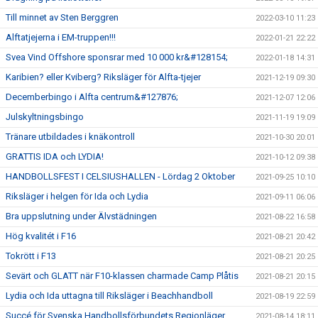
Till minnet av Sten Berggren
2022-03-10 11:23
Alftatjejerna i EM-truppen!!!
2022-01-21 22:22
Svea Vind Offshore sponsrar med 10 000 kr&#128154;
2022-01-18 14:31
Karibien? eller Kviberg? Riksläger för Alfta-tjejer
2021-12-19 09:30
Decemberbingo i Alfta centrum&#127876;
2021-12-07 12:06
Julskyltningsbingo
2021-11-19 19:09
Tränare utbildades i knäkontroll
2021-10-30 20:01
GRATTIS IDA och LYDIA!
2021-10-12 09:38
HANDBOLLSFEST I CELSIUSHALLEN - Lördag 2 Oktober
2021-09-25 10:10
Riksläger i helgen för Ida och Lydia
2021-09-11 06:06
Bra uppslutning under Älvstädningen
2021-08-22 16:58
Hög kvalitét i F16
2021-08-21 20:42
Tokrött i F13
2021-08-21 20:25
Sevärt och GLATT när F10-klassen charmade Camp Plåtis
2021-08-21 20:15
Lydia och Ida uttagna till Riksläger i Beachhandboll
2021-08-19 22:59
Succé för Svenska Handbollsförbundets Regionläger
2021-08-14 18:11