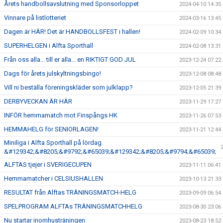
Årets handbollsavslutning med Sponsorloppet
2024-04-10 14:35
Vinnare på listlotteriet
2024-03-16 13:45
Dagen är HÄR! Det är HANDBOLLSFEST i hallen!
2024-02-09 10:34
SUPERHELGEN i Alfta Sporthall
2024-02-08 13:31
Från oss alla... till er alla... en RIKTIGT GOD JUL
2023-12-24 07:22
Dags för årets julskyltningsbingo!
2023-12-08 08:48
Vill ni beställa föreningskläder som julklapp?
2023-12-05 21:39
DERBYVECKAN ÄR HÄR
2023-11-29 17:27
INFÖR hemmamatch mot Finspångs HK
2023-11-26 07:53
HEMMAHELG för SENIORLAGEN!
2023-11-21 12:44
Miniliga i Alfta Sporthall på lördag
&#129342;&#8205;&#9792;&#65039;&#129342;&#8205;&#9794;&#65039;
ALFTAS tjejer i SVERIGECUPEN
2023-11-11 06:41
Hemmamatcher i CELSIUSHALLEN
2023-10-13 21:33
RESULTAT från Alftas TRÄNINGSMATCH-HELG
2023-09-09 06:54
SPELPROGRAM ALFTAs TRÄNINGSMATCHHELG
2023-08-30 23:06
Nu startar inomhusträningen
2023-08-23 18:52