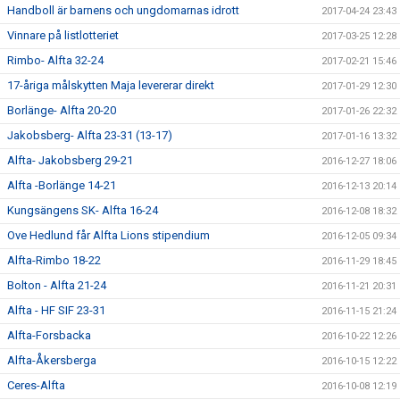
Handboll är barnens och ungdomarnas idrott
2017-04-24 23:43
Vinnare på listlotteriet
2017-03-25 12:28
Rimbo- Alfta 32-24
2017-02-21 15:46
17-åriga målskytten Maja levererar direkt
2017-01-29 12:30
Borlänge- Alfta 20-20
2017-01-26 22:32
Jakobsberg- Alfta 23-31 (13-17)
2017-01-16 13:32
Alfta- Jakobsberg 29-21
2016-12-27 18:06
Alfta -Borlänge 14-21
2016-12-13 20:14
Kungsängens SK- Alfta 16-24
2016-12-08 18:32
Ove Hedlund får Alfta Lions stipendium
2016-12-05 09:34
Alfta-Rimbo 18-22
2016-11-29 18:45
Bolton - Alfta 21-24
2016-11-21 20:31
Alfta - HF SIF 23-31
2016-11-15 21:24
Alfta-Forsbacka
2016-10-22 12:26
Alfta-Åkersberga
2016-10-15 12:22
Ceres-Alfta
2016-10-08 12:19