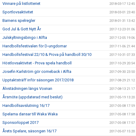
Vinnare på listlotteriet
2018-03-17 12:45
Sportlovsaktivitet
2018-03-01 23:40
Barnens spelregler
2018-01-31 13:42
God Jul & Gott Nytt År
2017-12-23 01:06
Julskyltningsbingo i Alfta
2017-12-05 19:06
Handbollsfestivalen för D-ungdomar
2017-11-06 21:44
Handbollsfestival 22/10 & Prova på handboll 30/10
2017-10-31 07:33
Höstlovsaktivitet - Prova spela handboll
2017-10-29 20:54
Josefin Karlström gör comeback i Alfta
2017-09-30 23:50
Upptaktsträff inför säsongen 2017/2018
2017-08-29 21:12
Älvstädningen längs Voxnan
2017-08-13 21:17
Årsmöte (uppdaterad med beslut)
2017-05-19 13:20
Handbollsavslutning 16/17
2017-05-08 17:59
Spelarna dansar till Waka Waka
2017-05-08 17:58
Sponsorloppet 2017
2017-05-08 17:57
Årets Spelare, säsongen 16/17
2017-05-07 15:20