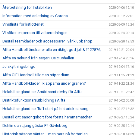
Återbetalning för Irstablixten
2020-04-06 12:10
Information med anledning av Corona
2020-03-12 22:01
Vinstlista för listlotteriet
2020-03-09 15:24
Vi söker en person till valberedningen
2020-02-24 00:14
Beställ teamkläder och accessoarer i vår klubbshop
2020-02-20 19:53
Alfta Handboll önskar er alla en riktigt god jul!!&#127876;
2019-12-21 22:04
Alfta en sekund från seger i Celciushallen
2019-12-14 23:16
Julskyltningsbingo
2019-12-04 17:16
Alfta GIF Handboll tilldelas stipendium
2019-11-25 21:29
Alfta Handboll-kläder i klapparna under granen?
2019-11-22 21:24
Helahälsingland.se: Smärtsamt derby för Alfta
2019-10-21 23:47
Distriktsfunktionärsutbildning i Alfta
2019-10-02 06:00
Helahälsingland.se: Tuff start på historisk säsong
2019-09-27 15:32
Beställ ditt säsongskort före första hemmamatchen
2019-09-27 15:24
Dehlin och Ljung gästar P4 Gävleborg
2019-09-25 12:14
Historisk säsong väntar – men bara på bortaplan
2019-09-18 14:39