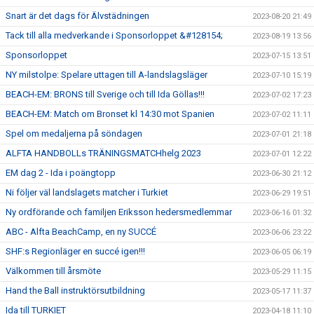
Snart är det dags för Älvstädningen
2023-08-20 21:49
Tack till alla medverkande i Sponsorloppet &#128154;
2023-08-19 13:56
Sponsorloppet
2023-07-15 13:51
NY milstolpe: Spelare uttagen till A-landslagsläger
2023-07-10 15:19
BEACH-EM: BRONS till Sverige och till Ida Göllas!!!
2023-07-02 17:23
BEACH-EM: Match om Bronset kl 14:30 mot Spanien
2023-07-02 11:11
Spel om medaljerna på söndagen
2023-07-01 21:18
ALFTA HANDBOLLs TRÄNINGSMATCHhelg 2023
2023-07-01 12:22
EM dag 2 - Ida i poängtopp
2023-06-30 21:12
Ni följer väl landslagets matcher i Turkiet
2023-06-29 19:51
Ny ordförande och familjen Eriksson hedersmedlemmar
2023-06-16 01:32
ABC - Alfta BeachCamp, en ny SUCCÉ
2023-06-06 23:22
SHF:s Regionläger en succé igen!!!
2023-06-05 06:19
Välkommen till årsmöte
2023-05-29 11:15
Hand the Ball instruktörsutbildning
2023-05-17 11:37
Ida till TURKIET
2023-04-18 11:10