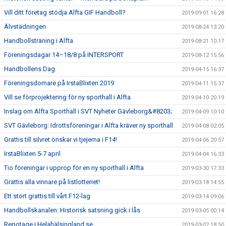
Vill ditt företag stödja Alfta GIF Handboll?
2019-09-01 16:28
Älvstädningen
2019-08-24 13:20
Handbollsträning i Alfta
2019-08-21 10:17
Föreningsdagar 14–18/8 på INTERSPORT
2019-08-12 15:56
Handbollens Dag
2019-04-15 16:37
Föreningsdomare på IrstaBlixten 2019
2019-04-11 15:37
Vill se förprojektering för ny sporthall i Alfta
2019-04-10 20:19
Inslag om Alfta Sporthall i SVT Nyheter Gävleborg&#8203;
2019-04-09 10:10
SVT Gävleborg: Idrottsföreningar i Alfta kräver ny sporthall
2019-04-08 02:05
Grattis till silvret önskar vi tjejerna i F14!
2019-04-06 20:57
IrstaBlixten 5-7 april
2019-04-04 16:33
Tio föreningar i upprop för en ny sporthall i Alfta
2019-03-30 17:33
Grattis alla vinnare på listlotteriet!
2019-03-18 14:55
Ett stort grattis till vårt F12-lag
2019-03-14 09:06
Handbollskanalen: Historisk satsning gick i lås
2019-03-05 00:14
Repotage i Helahälsingland.se
2019-03-02 18:50