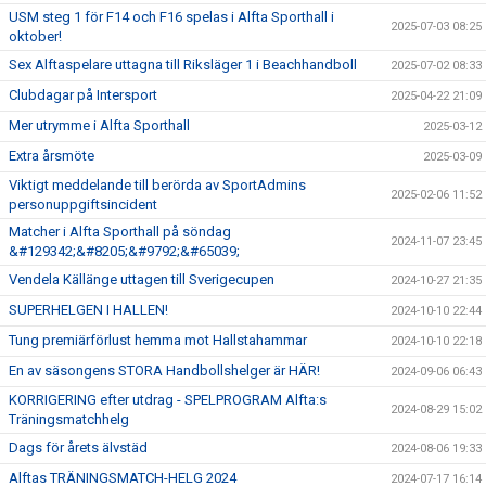
USM steg 1 för F14 och F16 spelas i Alfta Sporthall i
2025-07-03 08:25
oktober!
Sex Alftaspelare uttagna till Riksläger 1 i Beachhandboll
2025-07-02 08:33
Clubdagar på Intersport
2025-04-22 21:09
Mer utrymme i Alfta Sporthall
2025-03-12
Extra årsmöte
2025-03-09
Viktigt meddelande till berörda av SportAdmins
2025-02-06 11:52
personuppgiftsincident
Matcher i Alfta Sporthall på söndag
2024-11-07 23:45
&#129342;&#8205;&#9792;&#65039;
Vendela Källänge uttagen till Sverigecupen
2024-10-27 21:35
SUPERHELGEN I HALLEN!
2024-10-10 22:44
Tung premiärförlust hemma mot Hallstahammar
2024-10-10 22:18
En av säsongens STORA Handbollshelger är HÄR!
2024-09-06 06:43
KORRIGERING efter utdrag - SPELPROGRAM Alfta:s
2024-08-29 15:02
Träningsmatchhelg
Dags för årets älvstäd
2024-08-06 19:33
Alftas TRÄNINGSMATCH-HELG 2024
2024-07-17 16:14