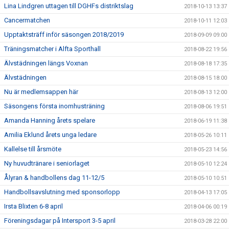
Lina Lindgren uttagen till DGHFs distriktslag
2018-10-13 13:37
Cancermatchen
2018-10-11 12:03
Upptaktsträff inför säsongen 2018/2019
2018-09-09 09:00
Träningsmatcher i Alfta Sporthall
2018-08-22 19:56
Älvstädningen längs Voxnan
2018-08-18 17:35
Älvstädningen
2018-08-15 18:00
Nu är medlemsappen här
2018-08-13 12:00
Säsongens första inomhusträning
2018-08-06 19:51
Amanda Hanning årets spelare
2018-06-19 11:38
Amilia Eklund årets unga ledare
2018-05-26 10:11
Kallelse till årsmöte
2018-05-23 14:56
Ny huvudtränare i seniorlaget
2018-05-10 12:24
Ålyran & handbollens dag 11-12/5
2018-05-10 10:51
Handbollsavslutning med sponsorlopp
2018-04-13 17:05
Irsta Blixten 6-8 april
2018-04-06 00:19
Föreningsdagar på Intersport 3-5 april
2018-03-28 22:00