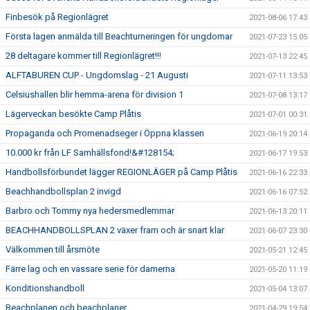
Finbesök på Regionlägret
2021-08-06 17:43
Första lagen anmälda till Beachturneringen för ungdomar
2021-07-23 15:05
28 deltagare kommer till Regionlägret!!!
2021-07-13 22:45
ALFTABUREN CUP - Ungdomslag - 21 Augusti
2021-07-11 13:53
Celsiushallen blir hemma-arena för division 1
2021-07-08 13:17
Lägerveckan besökte Camp Plåtis
2021-07-01 00:31
Propaganda och Promenadseger i Öppna klassen
2021-06-19 20:14
10.000 kr från LF Samhällsfond!&#128154;
2021-06-17 19:53
Handbollsförbundet lägger REGIONLÄGER på Camp Plåtis
2021-06-16 22:33
Beachhandbollsplan 2 invigd
2021-06-16 07:52
Barbro och Tommy nya hedersmedlemmar
2021-06-13 20:11
BEACHHANDBOLLSPLAN 2 växer fram och är snart klar
2021-06-07 23:30
Välkommen till årsmöte
2021-05-21 12:45
Färre lag och en vassare serie för damerna
2021-05-20 11:19
Konditionshandboll
2021-05-04 13:07
Beachplanen och beachplaner
2021-04-29 19:54