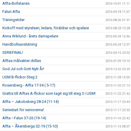
Alfta-Bollstanäs
2016-10-01 11:11
Falun-Afta
2016-09-18 11:07
Träningstider
2016-08-26 01:31
Kickoff med styrelsen, ledare, föräldrar och spelare
2016-08-23 13:28
Anna Wiklund - årets damspelare
2016-05-24 12:46
Handbollsavslutning
2016-05-24 12:37
SERIEFINAL!
2016-03-15 23:02
Alftas målvakter drillas
2016-01-09 10:10
God Jul och Gott Nytt År!
2015-12-22 23:29
USM B-flickor Steg 2
2015-11-28 15:05
Rosersberg - Alfta 17-34 ( 5-17)
2015-11-25 21:13
Grattis till Alftas A-flickor som tagit sig till steg 3 i USM!
2015-11-22 21:42
Alfta – Jakobsberg 28-24 (11-14)
2015-11-17 23:43
Seriestart för seniorerna!
2015-11-17 23:32
Alfta –Falun 37-26 (19-14)
2015-11-16 22:42
Alfta – Åkersberga 32-19 (15-10)
2015-11-15 08:07