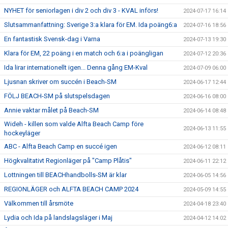
NYHET för seniorlagen i div 2 och div 3 - KVAL införs!
2024-07-17 16:14
Slutsammanfattning: Sverige 3:a klara för EM. Ida poäng6:a
2024-07-16 18:56
En fantastisk Svensk-dag i Varna
2024-07-13 19:30
Klara för EM, 22 poäng i en match och 6:a i poängligan
2024-07-12 20:36
Ida lirar internationellt igen... Denna gång EM-Kval
2024-07-09 06:00
Ljusnan skriver om succén i Beach-SM
2024-06-17 12:44
FÖLJ BEACH-SM på slutspelsdagen
2024-06-16 08:00
Annie vaktar målet på Beach-SM
2024-06-14 08:48
Wideh - killen som valde Alfta Beach Camp före
2024-06-13 11:55
hockeyläger
ABC - Alfta Beach Camp en succé igen
2024-06-12 08:11
Högkvalitativt Regionläger på "Camp Plåtis"
2024-06-11 22:12
Lottningen till BEACHhandbolls-SM är klar
2024-06-05 14:56
REGIONLÄGER och ALFTA BEACH CAMP 2024
2024-05-09 14:55
Välkommen till årsmöte
2024-04-18 23:40
Lydia och Ida på landslagsläger i Maj
2024-04-12 14:02