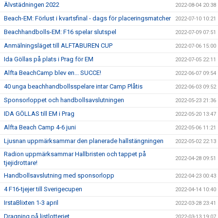
Älvstädningen 2022
2022-08-04 20:38
Beach-EM: Förlust i kvartsfinal - dags för placeringsmatcher
2022-07-10 10:21
Beachhandbolls-EM: F16 spelar slutspel
2022-07-09 07:51
Anmälningsläget till ALFTABUREN CUP
2022-07-06 15:00
Ida Göllas på plats i Prag för EM
2022-07-05 22:11
Alfta BeachCamp blev en... SUCCE!
2022-06-07 09:54
40 unga beachhandbollsspelare intar Camp Plåtis
2022-06-03 09:52
Sponsorloppet och handbollsavslutningen
2022-05-23 21:36
IDA GÖLLAS till EM i Prag
2022-05-20 13:47
Alfta Beach Camp 4-6 juni
2022-05-06 11:21
Ljusnan uppmärksammar den planerade hallstängningen
2022-05-02 22:13
Radion uppmärksammar Hallbristen och tappet på
2022-04-28 09:51
tjejidrottare!
Handbollsavslutning med sponsorlopp
2022-04-23 00:43
4 F16-tjejer till Sverigecupen
2022-04-14 10:40
IrstaBlixten 1-3 april
2022-03-28 23:41
Dragning på listlotteriet
2022-03-13 19:07