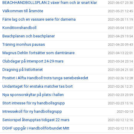
BEACHHANDBOLLSPLAN 2 växer fram och är snart klar
2021-06-07 23:30
Välkommen till årsmöte
2021-05-21 12:45
Färre lag och en vassare serie för damerna
2021-05-20 11:19
Konditionshandboll
2021-05-04 13:07
Beachplanen och beachplaner
2021-04-29 19:54
Träning inomhus pausas
2021-04-20 09:43
Magnus Dehlin fortsätter som damtränare
2021-04-13 22:01
Clubdagar på Intersport 24-29 mars
2021-03-24 23:14
Dragning på listlotteriet
2021-03-24 21:50
Positivt i Alfta Handboll trots tunga seriebeskedet
2021-02-26 12:28
Undantaget för enstaka matcher tas bort
2021-02-26 12:21
Nya sponsorskyltar på plats i hallen
2021-02-23 23:59
Stort intresse för ny handbollsgrupp
2021-02-23 15:16
Intressekoll för ny handbollsgrupp
2021-02-13
Seniorspel återupptas tidigast 22 mars
2021-02-12 12:16
DGHF uppgår i Handbollförbundet Mitt
2021-02-12 11:53