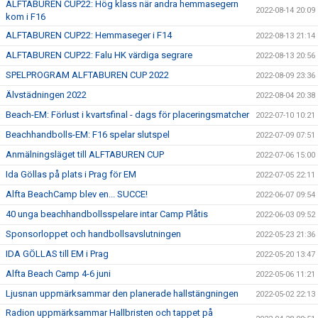
ALFTABUREN CUP22: Hög klass när andra hemmasegern
2022-08-14 20:09
kom i F16
ALFTABUREN CUP22: Hemmaseger i F14
2022-08-13 21:14
ALFTABUREN CUP22: Falu HK värdiga segrare
2022-08-13 20:56
SPELPROGRAM ALFTABUREN CUP 2022
2022-08-09 23:36
Älvstädningen 2022
2022-08-04 20:38
Beach-EM: Förlust i kvartsfinal - dags för placeringsmatcher
2022-07-10 10:21
Beachhandbolls-EM: F16 spelar slutspel
2022-07-09 07:51
Anmälningsläget till ALFTABUREN CUP
2022-07-06 15:00
Ida Göllas på plats i Prag för EM
2022-07-05 22:11
Alfta BeachCamp blev en... SUCCE!
2022-06-07 09:54
40 unga beachhandbollsspelare intar Camp Plåtis
2022-06-03 09:52
Sponsorloppet och handbollsavslutningen
2022-05-23 21:36
IDA GÖLLAS till EM i Prag
2022-05-20 13:47
Alfta Beach Camp 4-6 juni
2022-05-06 11:21
Ljusnan uppmärksammar den planerade hallstängningen
2022-05-02 22:13
Radion uppmärksammar Hallbristen och tappet på