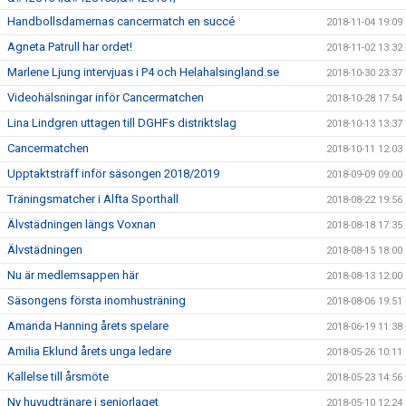
Handbollsdamernas cancermatch en succé
2018-11-04 19:09
Agneta Patrull har ordet!
2018-11-02 13:32
Marlene Ljung intervjuas i P4 och Helahalsingland.se
2018-10-30 23:37
Videohälsningar inför Cancermatchen
2018-10-28 17:54
Lina Lindgren uttagen till DGHFs distriktslag
2018-10-13 13:37
Cancermatchen
2018-10-11 12:03
Upptaktsträff inför säsongen 2018/2019
2018-09-09 09:00
Träningsmatcher i Alfta Sporthall
2018-08-22 19:56
Älvstädningen längs Voxnan
2018-08-18 17:35
Älvstädningen
2018-08-15 18:00
Nu är medlemsappen här
2018-08-13 12:00
Säsongens första inomhusträning
2018-08-06 19:51
Amanda Hanning årets spelare
2018-06-19 11:38
Amilia Eklund årets unga ledare
2018-05-26 10:11
Kallelse till årsmöte
2018-05-23 14:56
Ny huvudtränare i seniorlaget
2018-05-10 12:24