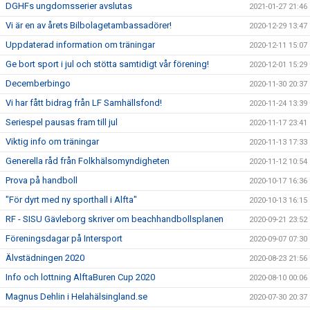
DGHFs ungdomsserier avslutas
2021-01-27 21:46
Vi är en av årets Bilbolagetambassadörer!
2020-12-29 13:47
Uppdaterad information om träningar
2020-12-11 15:07
Ge bort sport i jul och stötta samtidigt vår förening!
2020-12-01 15:29
Decemberbingo
2020-11-30 20:37
Vi har fått bidrag från LF Samhällsfond!
2020-11-24 13:39
Seriespel pausas fram till jul
2020-11-17 23:41
Viktig info om träningar
2020-11-13 17:33
Generella råd från Folkhälsomyndigheten
2020-11-12 10:54
Prova på handboll
2020-10-17 16:36
"För dyrt med ny sporthall i Alfta"
2020-10-13 16:15
RF - SISU Gävleborg skriver om beachhandbollsplanen
2020-09-21 23:52
Föreningsdagar på Intersport
2020-09-07 07:30
Älvstädningen 2020
2020-08-23 21:56
Info och lottning AlftaBuren Cup 2020
2020-08-10 00:06
Magnus Dehlin i Helahälsingland.se
2020-07-30 20:37