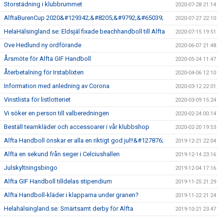
Storstädning i klubbrummet
2020-07-28 21:14
AlftaBurenCup 2020&#129342;&#8205;&#9792;&#65039;
2020-07-27 22:10
HelaHälsingland.se: Eldsjäl fixade beachhandboll till Alfta
2020-07-15 19:51
Ove Hedlund ny ordförande
2020-06-07 21:48
Årsmöte för Alfta GIF Handboll
2020-05-24 11:47
Återbetalning för Irstablixten
2020-04-06 12:10
Information med anledning av Corona
2020-03-12 22:01
Vinstlista för listlotteriet
2020-03-09 15:24
Vi söker en person till valberedningen
2020-02-24 00:14
Beställ teamkläder och accessoarer i vår klubbshop
2020-02-20 19:53
Alfta Handboll önskar er alla en riktigt god jul!!&#127876;
2019-12-21 22:04
Alfta en sekund från seger i Celciushallen
2019-12-14 23:16
Julskyltningsbingo
2019-12-04 17:16
Alfta GIF Handboll tilldelas stipendium
2019-11-25 21:29
Alfta Handboll-kläder i klapparna under granen?
2019-11-22 21:24
Helahälsingland.se: Smärtsamt derby för Alfta
2019-10-21 23:47