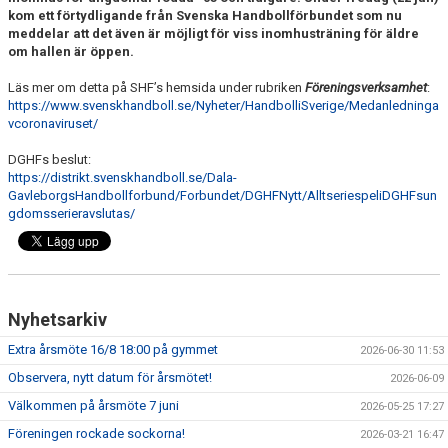
HANDBOLL PLAY
kom ett förtydligande från Svenska Handbollförbundet som nu
meddelar att det även är möjligt för viss inomhusträning för äldre
om hallen är öppen.
Läs mer om detta på SHF’s hemsida under rubriken
Föreningsverksamhet
:
https://www.svenskhandboll.se/Nyheter/HandbolliSverige/Medanledninga
vcoronaviruset/
DGHFs beslut:
https://distrikt.svenskhandboll.se/Dala-
GavleborgsHandbollforbund/Forbundet/DGHFNytt/AlltseriespeliDGHFsun
gdomsserieravslutas/
Nyhetsarkiv
Extra årsmöte 16/8 18:00 på gymmet
2026-06-30 11:53
Observera, nytt datum för årsmötet!
2026-06-09
Välkommen på årsmöte 7 juni
2026-05-25 17:27
Föreningen rockade sockorna!
2026-03-21 16:47