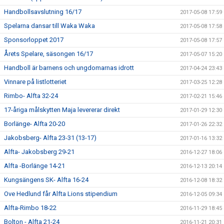
Handbollsavslutning 16/17
2017-05-08 17:59
Spelarna dansar till Waka Waka
2017-05-08 17:58
Sponsorloppet 2017
2017-05-08 17:57
Årets Spelare, säsongen 16/17
2017-05-07 15:20
Handboll är barnens och ungdomarnas idrott
2017-04-24 23:43
Vinnare på listlotteriet
2017-03-25 12:28
Rimbo- Alfta 32-24
2017-02-21 15:46
17-åriga målskytten Maja levererar direkt
2017-01-29 12:30
Borlänge- Alfta 20-20
2017-01-26 22:32
Jakobsberg- Alfta 23-31 (13-17)
2017-01-16 13:32
Alfta- Jakobsberg 29-21
2016-12-27 18:06
Alfta -Borlänge 14-21
2016-12-13 20:14
Kungsängens SK- Alfta 16-24
2016-12-08 18:32
Ove Hedlund får Alfta Lions stipendium
2016-12-05 09:34
Alfta-Rimbo 18-22
2016-11-29 18:45
Bolton - Alfta 21-24
2016-11-21 20:31