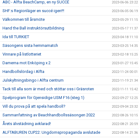
ABC - Alfta BeachCamp, en ny SUCCÉ
2023-06-06 23:22
SHF:s Regionläger en succé igen!!!
2023-06-05 06:19
Välkommen till årsmöte
2023-05-29 11:15
Hand the Ball instruktörsutbildning
2023-05-17 11:37
Ida till TURKIET
2023-04-18 11:10
Säsongens sista hemmamatch
2023-03-25 14:35
Vinnare på listlotteriet
2023-02-18 15:25
Damerna mot Enköping x 2
2023-01-27 15:45
Handbollslördag i Alfta
2022-11-24 00:01
Julskyltningsbingo i Alfta centrum
2022-11-19 21:34
Tack till alla som är med och stöttar oss i Gräsroten
2022-11-11 15:42
Spelprogram för Gjensidige USM F16 (steg 1)
2022-09-27 12:25
Vill du prova på att spela handboll?
2022-09-04 23:32
Sammanfattning av Beachhandbollssäsongen 2022
2022-08-26 10:15
Årets älvstädning avklarad!
2022-08-21 20:59
ALFTABUREN CUP22: Ungdomspropaganda avslutade
2022-08-14 21:36