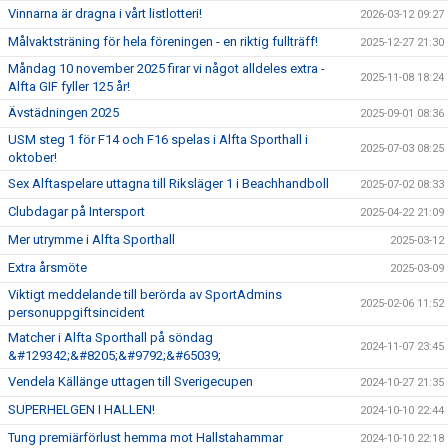
Vinnarna är dragna i vårt listlotteri!
2026-03-12 09:27
Målvaktsträning för hela föreningen - en riktig fullträff!
2025-12-27 21:30
Måndag 10 november 2025 firar vi något alldeles extra -
2025-11-08 18:24
Alfta GIF fyller 125 år!
Ävstädningen 2025
2025-09-01 08:36
USM steg 1 för F14 och F16 spelas i Alfta Sporthall i
2025-07-03 08:25
oktober!
Sex Alftaspelare uttagna till Riksläger 1 i Beachhandboll
2025-07-02 08:33
Clubdagar på Intersport
2025-04-22 21:09
Mer utrymme i Alfta Sporthall
2025-03-12
Extra årsmöte
2025-03-09
Viktigt meddelande till berörda av SportAdmins
2025-02-06 11:52
personuppgiftsincident
Matcher i Alfta Sporthall på söndag
2024-11-07 23:45
&#129342;&#8205;&#9792;&#65039;
Vendela Källänge uttagen till Sverigecupen
2024-10-27 21:35
SUPERHELGEN I HALLEN!
2024-10-10 22:44
Tung premiärförlust hemma mot Hallstahammar
2024-10-10 22:18