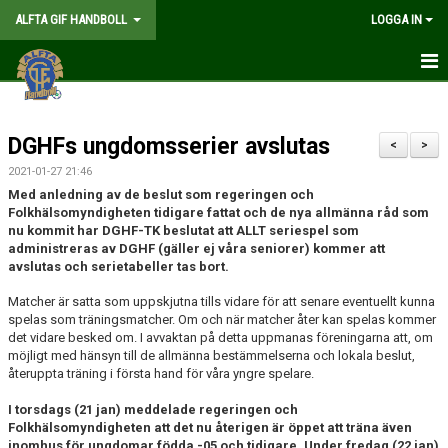
ALFTA GIF HANDBOLL
LOGGA IN
HEM
DGHFs ungdomsserier avslutas
FÖRENINGEN
<
>
2021-01-27 21:46
MEDLEMSKAP
Med anledning av de beslut som regeringen och
Folkhälsomyndigheten tidigare fattat och de nya
allmänna råd som
nu kommit har DGHF-TK beslutat att ALLT seriespel som
MATCHER
administreras av DGHF (gäller ej våra seniorer) kommer att
avslutas och serietabeller tas bort.
GÅ PÅ MATCH
Matcher är satta som uppskjutna tills vidare för att senare eventuellt kunna
spelas som träningsmatcher. Om och när matcher åter kan spelas kommer
KALENDER
det vidare besked om. I avvaktan på detta uppmanas föreningarna att, om
möjligt med hänsyn till de allmänna bestämmelserna och lokala beslut,
TABELLER
återuppta träning i första hand för våra yngre spelare.
WEBSHOP
I torsdags (21 jan) meddelade regeringen och
Folkhälsomyndigheten att det nu återigen är öppet att träna även
inomhus för ungdomar födda -05 och tidigare. Under fredag (22 jan)