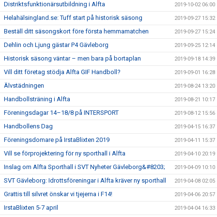
Distriktsfunktionärsutbildning i Alfta
2019-10-02 06:00
Helahälsingland.se: Tuff start på historisk säsong
2019-09-27 15:32
Beställ ditt säsongskort före första hemmamatchen
2019-09-27 15:24
Dehlin och Ljung gästar P4 Gävleborg
2019-09-25 12:14
Historisk säsong väntar – men bara på bortaplan
2019-09-18 14:39
Vill ditt företag stödja Alfta GIF Handboll?
2019-09-01 16:28
Älvstädningen
2019-08-24 13:20
Handbollsträning i Alfta
2019-08-21 10:17
Föreningsdagar 14–18/8 på INTERSPORT
2019-08-12 15:56
Handbollens Dag
2019-04-15 16:37
Föreningsdomare på IrstaBlixten 2019
2019-04-11 15:37
Vill se förprojektering för ny sporthall i Alfta
2019-04-10 20:19
Inslag om Alfta Sporthall i SVT Nyheter Gävleborg&#8203;
2019-04-09 10:10
SVT Gävleborg: Idrottsföreningar i Alfta kräver ny sporthall
2019-04-08 02:05
Grattis till silvret önskar vi tjejerna i F14!
2019-04-06 20:57
IrstaBlixten 5-7 april
2019-04-04 16:33