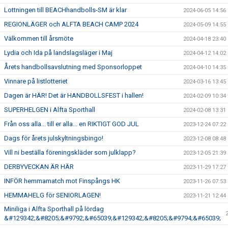
Lottningen till BEACHhandbolls-SM är klar
2024-06-05 14:56
REGIONLÄGER och ALFTA BEACH CAMP 2024
2024-05-09 14:55
Välkommen till årsmöte
2024-04-18 23:40
Lydia och Ida på landslagsläger i Maj
2024-04-12 14:02
Årets handbollsavslutning med Sponsorloppet
2024-04-10 14:35
Vinnare på listlotteriet
2024-03-16 13:45
Dagen är HÄR! Det är HANDBOLLSFEST i hallen!
2024-02-09 10:34
SUPERHELGEN i Alfta Sporthall
2024-02-08 13:31
Från oss alla... till er alla... en RIKTIGT GOD JUL
2023-12-24 07:22
Dags för årets julskyltningsbingo!
2023-12-08 08:48
Vill ni beställa föreningskläder som julklapp?
2023-12-05 21:39
DERBYVECKAN ÄR HÄR
2023-11-29 17:27
INFÖR hemmamatch mot Finspångs HK
2023-11-26 07:53
HEMMAHELG för SENIORLAGEN!
2023-11-21 12:44
Miniliga i Alfta Sporthall på lördag
&#129342;&#8205;&#9792;&#65039;&#129342;&#8205;&#9794;&#65039;