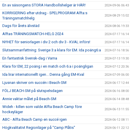
En av säsongens STORA Handbollshelger är HÄR!
2024-09-06 06:43
KORRIGERING efter utdrag - SPELPROGRAM Alfta:s
2024-08-29 15:02
Träningsmatchhelg
Dags för årets älvstäd
2024-08-06 19:33
Alftas TRÄNINGSMATCH-HELG 2024
2024-07-17 16:14
NYHET för seniorlagen i div 2 och div 3 - KVAL införs!
2024-07-17 16:14
Slutsammanfattning: Sverige 3:a klara för EM. Ida poäng6:a
2024-07-16 18:56
En fantastisk Svensk-dag i Varna
2024-07-13 19:30
Klara för EM, 22 poäng i en match och 6:a i poängligan
2024-07-12 20:36
Ida lirar internationellt igen... Denna gång EM-Kval
2024-07-09 06:00
Ljusnan skriver om succén i Beach-SM
2024-06-17 12:44
FÖLJ BEACH-SM på slutspelsdagen
2024-06-16 08:00
Annie vaktar målet på Beach-SM
2024-06-14 08:48
Wideh - killen som valde Alfta Beach Camp före
2024-06-13 11:55
hockeyläger
ABC - Alfta Beach Camp en succé igen
2024-06-12 08:11
Högkvalitativt Regionläger på "Camp Plåtis"
2024-06-11 22:12