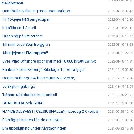
2022-04-28 09:51
tjejidrottare!
Handbollsavslutning med sponsorlopp
2022-04-23 00:43
4 F16-tjejer till Sverigecupen
2022-04-14 10:40
IrstaBlixten 1-3 april
2022-03-28 23:41
Dragning på listlotteriet
2022-03-13 19:07
Till minnet av Sten Berggren
2022-03-10 11:23
Alftatjejerna i EM-truppen!!!
2022-01-21 22:22
Svea Vind Offshore sponsrar med 10 000 kr&#128154;
2022-01-18 14:31
Karibien? eller Kviberg? Riksläger för Alfta-tjejer
2021-12-19 09:30
Decemberbingo i Alfta centrum&#127876;
2021-12-07 12:06
Julskyltningsbingo
2021-11-19 19:09
Tränare utbildades i knäkontroll
2021-10-30 20:01
GRATTIS IDA och LYDIA!
2021-10-12 09:38
HANDBOLLSFEST I CELSIUSHALLEN - Lördag 2 Oktober
2021-09-25 10:10
Riksläger i helgen för Ida och Lydia
2021-09-11 06:06
Bra uppslutning under Älvstädningen
2021-08-22 16:58