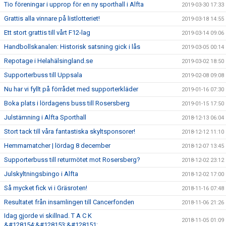
Tio föreningar i upprop för en ny sporthall i Alfta
2019-03-30 17:33
Grattis alla vinnare på listlotteriet!
2019-03-18 14:55
Ett stort grattis till vårt F12-lag
2019-03-14 09:06
Handbollskanalen: Historisk satsning gick i lås
2019-03-05 00:14
Repotage i Helahälsingland.se
2019-03-02 18:50
Supporterbuss till Uppsala
2019-02-08 09:08
Nu har vi fyllt på förrådet med supporterkläder
2019-01-16 07:30
Boka plats i lördagens buss till Rosersberg
2019-01-15 17:50
Julstämning i Alfta Sporthall
2018-12-13 06:04
Stort tack till våra fantastiska skyltsponsorer!
2018-12-12 11:10
Hemmamatcher | lördag 8 december
2018-12-07 13:45
Supporterbuss till returmötet mot Rosersberg?
2018-12-02 23:12
Julskyltningsbingo i Alfta
2018-12-02 17:00
Så mycket fick vi i Gräsroten!
2018-11-16 07:48
Resultatet från insamlingen till Cancerfonden
2018-11-06 21:26
Idag gjorde vi skillnad. T A C K
2018-11-05 01:09
&#128154;&#128153;&#128151;