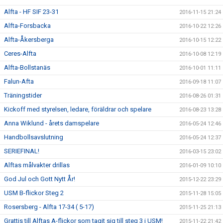
Alfta - HF SIF 23-31
2016-11-15 21:24
Alfta-Forsbacka
2016-10-22 12:26
Alfta-Åkersberga
2016-10-15 12:22
Ceres-Alfta
2016-10-08 12:19
Alfta-Bollstanäs
2016-10-01 11:11
Falun-Afta
2016-09-18 11:07
Träningstider
2016-08-26 01:31
Kickoff med styrelsen, ledare, föräldrar och spelare
2016-08-23 13:28
Anna Wiklund - årets damspelare
2016-05-24 12:46
Handbollsavslutning
2016-05-24 12:37
SERIEFINAL!
2016-03-15 23:02
Alftas målvakter drillas
2016-01-09 10:10
God Jul och Gott Nytt År!
2015-12-22 23:29
USM B-flickor Steg 2
2015-11-28 15:05
Rosersberg - Alfta 17-34 ( 5-17)
2015-11-25 21:13
Grattis till Alftas A-flickor som tagit sig till steg 3 i USM!
2015-11-22 21:42