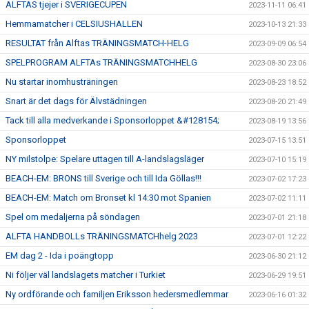
ALFTAS tjejer i SVERIGECUPEN
2023-11-11 06:41
Hemmamatcher i CELSIUSHALLEN
2023-10-13 21:33
RESULTAT från Alftas TRÄNINGSMATCH-HELG
2023-09-09 06:54
SPELPROGRAM ALFTAs TRÄNINGSMATCHHELG
2023-08-30 23:06
Nu startar inomhusträningen
2023-08-23 18:52
Snart är det dags för Älvstädningen
2023-08-20 21:49
Tack till alla medverkande i Sponsorloppet &#128154;
2023-08-19 13:56
Sponsorloppet
2023-07-15 13:51
NY milstolpe: Spelare uttagen till A-landslagsläger
2023-07-10 15:19
BEACH-EM: BRONS till Sverige och till Ida Göllas!!!
2023-07-02 17:23
BEACH-EM: Match om Bronset kl 14:30 mot Spanien
2023-07-02 11:11
Spel om medaljerna på söndagen
2023-07-01 21:18
ALFTA HANDBOLLs TRÄNINGSMATCHhelg 2023
2023-07-01 12:22
EM dag 2 - Ida i poängtopp
2023-06-30 21:12
Ni följer väl landslagets matcher i Turkiet
2023-06-29 19:51
Ny ordförande och familjen Eriksson hedersmedlemmar
2023-06-16 01:32