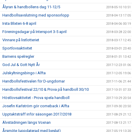
Ålyran & handbollens dag 11-12/5
2018-05-10 10:51
Handbollsavslutning med sponsorlopp
2018-04-13 17:05
Irsta Blixten 6-8 april
2018-04-06 00:19
Föreningsdagar på Intersport 3-5 april
2018-03-28 22:00
Vinnare på listlotteriet
2018-03-17 12:45
Sportlovsaktivitet
2018-03-01 23:40
Barnens spelregler
2018-01-31 13:42
God Jul & Gott Nytt År
2017-12-23 01:06
Julskyltningsbingo i Alfta
2017-12-05 19:06
Handbollsfestivalen för D-ungdomar
2017-11-06 21:44
Handbollsfestival 22/10 & Prova på handboll 30/10
2017-10-31 07:33
Höstlovsaktivitet - Prova spela handboll
2017-10-29 20:54
Josefin Karlström gör comeback i Alfta
2017-09-30 23:50
Upptaktsträff inför säsongen 2017/2018
2017-08-29 21:12
Älvstädningen längs Voxnan
2017-08-13 21:17
Årsmöte (uppdaterad med beslut)
2017-05-19 13:20