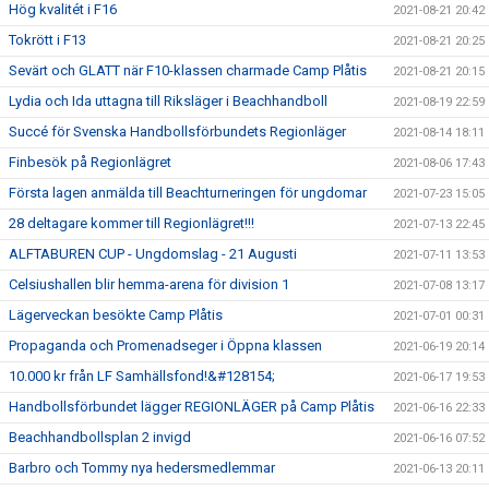
Hög kvalitét i F16
2021-08-21 20:42
Tokrött i F13
2021-08-21 20:25
Sevärt och GLATT när F10-klassen charmade Camp Plåtis
2021-08-21 20:15
Lydia och Ida uttagna till Riksläger i Beachhandboll
2021-08-19 22:59
Succé för Svenska Handbollsförbundets Regionläger
2021-08-14 18:11
Finbesök på Regionlägret
2021-08-06 17:43
Första lagen anmälda till Beachturneringen för ungdomar
2021-07-23 15:05
28 deltagare kommer till Regionlägret!!!
2021-07-13 22:45
ALFTABUREN CUP - Ungdomslag - 21 Augusti
2021-07-11 13:53
Celsiushallen blir hemma-arena för division 1
2021-07-08 13:17
Lägerveckan besökte Camp Plåtis
2021-07-01 00:31
Propaganda och Promenadseger i Öppna klassen
2021-06-19 20:14
10.000 kr från LF Samhällsfond!&#128154;
2021-06-17 19:53
Handbollsförbundet lägger REGIONLÄGER på Camp Plåtis
2021-06-16 22:33
Beachhandbollsplan 2 invigd
2021-06-16 07:52
Barbro och Tommy nya hedersmedlemmar
2021-06-13 20:11