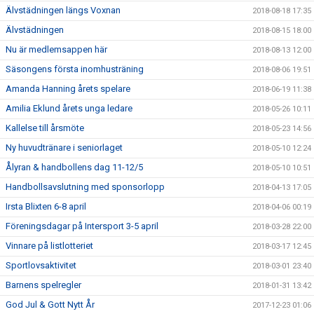
Älvstädningen längs Voxnan
2018-08-18 17:35
Älvstädningen
2018-08-15 18:00
Nu är medlemsappen här
2018-08-13 12:00
Säsongens första inomhusträning
2018-08-06 19:51
Amanda Hanning årets spelare
2018-06-19 11:38
Amilia Eklund årets unga ledare
2018-05-26 10:11
Kallelse till årsmöte
2018-05-23 14:56
Ny huvudtränare i seniorlaget
2018-05-10 12:24
Ålyran & handbollens dag 11-12/5
2018-05-10 10:51
Handbollsavslutning med sponsorlopp
2018-04-13 17:05
Irsta Blixten 6-8 april
2018-04-06 00:19
Föreningsdagar på Intersport 3-5 april
2018-03-28 22:00
Vinnare på listlotteriet
2018-03-17 12:45
Sportlovsaktivitet
2018-03-01 23:40
Barnens spelregler
2018-01-31 13:42
God Jul & Gott Nytt År
2017-12-23 01:06