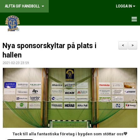
ALFTA GIF HANDBOLL
LOGGA IN
HEM
Nya sponsorskyltar på plats i
FÖRENINGEN
<
>
hallen
MEDLEMSKAP
2021-02-23 23:59
MATCHER
GÅ PÅ MATCH
KALENDER
TABELLER
WEBSHOP
Tack till alla fantastiska företag i bygden som stöttar oss💚