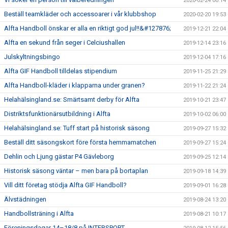
2020-02-24 00:14
Beställ teamkläder och accessoarer i vår klubbshop
2020-02-20 19:53
Alfta Handboll önskar er alla en riktigt god jul!!&#127876;
2019-12-21 22:04
Alfta en sekund från seger i Celciushallen
2019-12-14 23:16
Julskyltningsbingo
2019-12-04 17:16
Alfta GIF Handboll tilldelas stipendium
2019-11-25 21:29
Alfta Handboll-kläder i klapparna under granen?
2019-11-22 21:24
Helahälsingland.se: Smärtsamt derby för Alfta
2019-10-21 23:47
Distriktsfunktionärsutbildning i Alfta
2019-10-02 06:00
Helahälsingland.se: Tuff start på historisk säsong
2019-09-27 15:32
Beställ ditt säsongskort före första hemmamatchen
2019-09-27 15:24
Dehlin och Ljung gästar P4 Gävleborg
2019-09-25 12:14
Historisk säsong väntar – men bara på bortaplan
2019-09-18 14:39
Vill ditt företag stödja Alfta GIF Handboll?
2019-09-01 16:28
Älvstädningen
2019-08-24 13:20
Handbollsträning i Alfta
2019-08-21 10:17
Föreningsdagar 14–18/8 på INTERSPORT