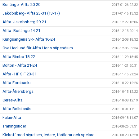
Borlänge- Alfta 20-20
2017-01-26 22:32
Jakobsberg- Alfta 23-31 (13-17)
2017-01-16 13:32
Alfta- Jakobsberg 29-21
2016-12-27 18:06
Alfta -Borlänge 14-21
2016-12-13 20:14
Kungsängens SK- Alfta 16-24
2016-12-08 18:32
Ove Hedlund får Alfta Lions stipendium
2016-12-05 09:34
Alfta-Rimbo 18-22
2016-11-29 18:45
Bolton - Alfta 21-24
2016-11-21 20:31
Alfta - HF SIF 23-31
2016-11-15 21:24
Alfta-Forsbacka
2016-10-22 12:26
Alfta-Åkersberga
2016-10-15 12:22
Ceres-Alfta
2016-10-08 12:19
Alfta-Bollstanäs
2016-10-01 11:11
Falun-Afta
2016-09-18 11:07
Träningstider
2016-08-26 01:31
Kickoff med styrelsen, ledare, föräldrar och spelare
2016-08-23 13:28