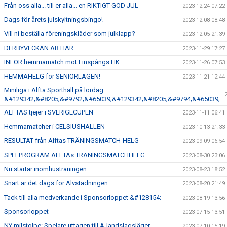
Från oss alla... till er alla... en RIKTIGT GOD JUL
2023-12-24 07:22
Dags för årets julskyltningsbingo!
2023-12-08 08:48
Vill ni beställa föreningskläder som julklapp?
2023-12-05 21:39
DERBYVECKAN ÄR HÄR
2023-11-29 17:27
INFÖR hemmamatch mot Finspångs HK
2023-11-26 07:53
HEMMAHELG för SENIORLAGEN!
2023-11-21 12:44
Miniliga i Alfta Sporthall på lördag
&#129342;&#8205;&#9792;&#65039;&#129342;&#8205;&#9794;&#65039;
ALFTAS tjejer i SVERIGECUPEN
2023-11-11 06:41
Hemmamatcher i CELSIUSHALLEN
2023-10-13 21:33
RESULTAT från Alftas TRÄNINGSMATCH-HELG
2023-09-09 06:54
SPELPROGRAM ALFTAs TRÄNINGSMATCHHELG
2023-08-30 23:06
Nu startar inomhusträningen
2023-08-23 18:52
Snart är det dags för Älvstädningen
2023-08-20 21:49
Tack till alla medverkande i Sponsorloppet &#128154;
2023-08-19 13:56
Sponsorloppet
2023-07-15 13:51
NY milstolpe: Spelare uttagen till A-landslagsläger
2023-07-10 15:19