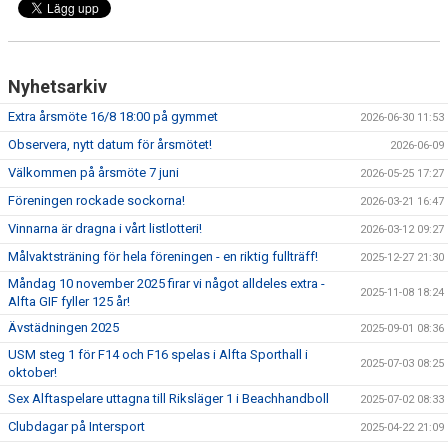
HANDBOLL PLAY
Nyhetsarkiv
Extra årsmöte 16/8 18:00 på gymmet
2026-06-30 11:53
Observera, nytt datum för årsmötet!
2026-06-09
Välkommen på årsmöte 7 juni
2026-05-25 17:27
Föreningen rockade sockorna!
2026-03-21 16:47
Vinnarna är dragna i vårt listlotteri!
2026-03-12 09:27
Målvaktsträning för hela föreningen - en riktig fullträff!
2025-12-27 21:30
Måndag 10 november 2025 firar vi något alldeles extra -
2025-11-08 18:24
Alfta GIF fyller 125 år!
Ävstädningen 2025
2025-09-01 08:36
USM steg 1 för F14 och F16 spelas i Alfta Sporthall i
2025-07-03 08:25
oktober!
Sex Alftaspelare uttagna till Riksläger 1 i Beachhandboll
2025-07-02 08:33
Clubdagar på Intersport
2025-04-22 21:09