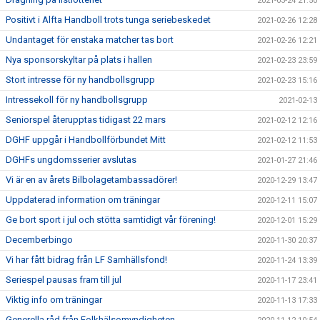
2021-03-24 21:50
Positivt i Alfta Handboll trots tunga seriebeskedet
2021-02-26 12:28
Undantaget för enstaka matcher tas bort
2021-02-26 12:21
Nya sponsorskyltar på plats i hallen
2021-02-23 23:59
Stort intresse för ny handbollsgrupp
2021-02-23 15:16
Intressekoll för ny handbollsgrupp
2021-02-13
Seniorspel återupptas tidigast 22 mars
2021-02-12 12:16
DGHF uppgår i Handbollförbundet Mitt
2021-02-12 11:53
DGHFs ungdomsserier avslutas
2021-01-27 21:46
Vi är en av årets Bilbolagetambassadörer!
2020-12-29 13:47
Uppdaterad information om träningar
2020-12-11 15:07
Ge bort sport i jul och stötta samtidigt vår förening!
2020-12-01 15:29
Decemberbingo
2020-11-30 20:37
Vi har fått bidrag från LF Samhällsfond!
2020-11-24 13:39
Seriespel pausas fram till jul
2020-11-17 23:41
Viktig info om träningar
2020-11-13 17:33
Generella råd från Folkhälsomyndigheten