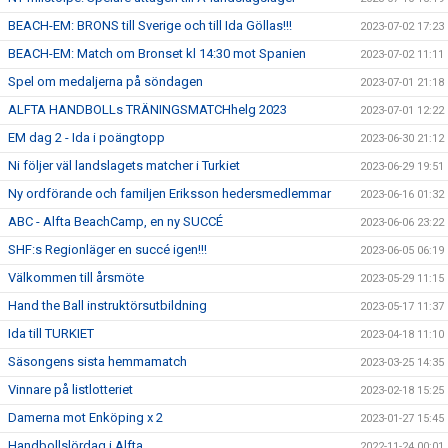
BEACH-EM: BRONS till Sverige och till Ida Göllas!!!
2023-07-02 17:23
BEACH-EM: Match om Bronset kl 14:30 mot Spanien
2023-07-02 11:11
Spel om medaljerna på söndagen
2023-07-01 21:18
ALFTA HANDBOLLs TRÄNINGSMATCHhelg 2023
2023-07-01 12:22
EM dag 2 - Ida i poängtopp
2023-06-30 21:12
Ni följer väl landslagets matcher i Turkiet
2023-06-29 19:51
Ny ordförande och familjen Eriksson hedersmedlemmar
2023-06-16 01:32
ABC - Alfta BeachCamp, en ny SUCCÉ
2023-06-06 23:22
SHF:s Regionläger en succé igen!!!
2023-06-05 06:19
Välkommen till årsmöte
2023-05-29 11:15
Hand the Ball instruktörsutbildning
2023-05-17 11:37
Ida till TURKIET
2023-04-18 11:10
Säsongens sista hemmamatch
2023-03-25 14:35
Vinnare på listlotteriet
2023-02-18 15:25
Damerna mot Enköping x 2
2023-01-27 15:45
Handbollslördag i Alfta
2022-11-24 00:01