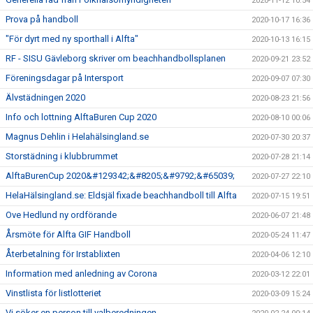
2020-11-12 10:54
Prova på handboll
2020-10-17 16:36
"För dyrt med ny sporthall i Alfta"
2020-10-13 16:15
RF - SISU Gävleborg skriver om beachhandbollsplanen
2020-09-21 23:52
Föreningsdagar på Intersport
2020-09-07 07:30
Älvstädningen 2020
2020-08-23 21:56
Info och lottning AlftaBuren Cup 2020
2020-08-10 00:06
Magnus Dehlin i Helahälsingland.se
2020-07-30 20:37
Storstädning i klubbrummet
2020-07-28 21:14
AlftaBurenCup 2020&#129342;&#8205;&#9792;&#65039;
2020-07-27 22:10
HelaHälsingland.se: Eldsjäl fixade beachhandboll till Alfta
2020-07-15 19:51
Ove Hedlund ny ordförande
2020-06-07 21:48
Årsmöte för Alfta GIF Handboll
2020-05-24 11:47
Återbetalning för Irstablixten
2020-04-06 12:10
Information med anledning av Corona
2020-03-12 22:01
Vinstlista för listlotteriet
2020-03-09 15:24
Vi söker en person till valberedningen