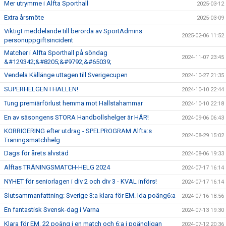
Mer utrymme i Alfta Sporthall
2025-03-12
Extra årsmöte
2025-03-09
Viktigt meddelande till berörda av SportAdmins
2025-02-06 11:52
personuppgiftsincident
Matcher i Alfta Sporthall på söndag
2024-11-07 23:45
&#129342;&#8205;&#9792;&#65039;
Vendela Källänge uttagen till Sverigecupen
2024-10-27 21:35
SUPERHELGEN I HALLEN!
2024-10-10 22:44
Tung premiärförlust hemma mot Hallstahammar
2024-10-10 22:18
En av säsongens STORA Handbollshelger är HÄR!
2024-09-06 06:43
KORRIGERING efter utdrag - SPELPROGRAM Alfta:s
2024-08-29 15:02
Träningsmatchhelg
Dags för årets älvstäd
2024-08-06 19:33
Alftas TRÄNINGSMATCH-HELG 2024
2024-07-17 16:14
NYHET för seniorlagen i div 2 och div 3 - KVAL införs!
2024-07-17 16:14
Slutsammanfattning: Sverige 3:a klara för EM. Ida poäng6:a
2024-07-16 18:56
En fantastisk Svensk-dag i Varna
2024-07-13 19:30
Klara för EM, 22 poäng i en match och 6:a i poängligan
2024-07-12 20:36