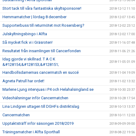
2018-12-13 06:04
Stort tack till våra fantastiska skyltsponsorer!
2018-12-12 11:10
Hemmamatcher | lördag 8 december
2018-12-07 13:45
Supporterbuss till returmötet mot Rosersberg?
2018-12-02 23:12
Julskyltningsbingo i Alfta
2018-12-02 17:00
Så mycket fick vi i Gräsroten!
2018-11-16 07:48
Resultatet från insamlingen till Cancerfonden
2018-11-06 21:26
Idag gjorde vi skillnad. T A C K
2018-11-05 01:09
&#128154;&#128153;&#128151;
Handbollsdamernas cancermatch en succé
2018-11-04 19:09
Agneta Patrull har ordet!
2018-11-02 13:32
Marlene Ljung intervjuas i P4 och Helahalsingland.se
2018-10-30 23:37
Videohälsningar inför Cancermatchen
2018-10-28 17:54
Lina Lindgren uttagen till DGHFs distriktslag
2018-10-13 13:37
Cancermatchen
2018-10-11 12:03
Upptaktsträff inför säsongen 2018/2019
2018-09-09 09:00
Träningsmatcher i Alfta Sporthall
2018-08-22 19:56