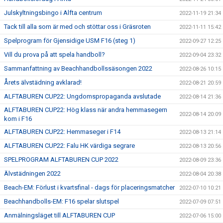
Julskyltningsbingo i Alfta centrum
2022-11-19 21:34
Tack till alla som är med och stöttar oss i Gräsroten
2022-11-11 15:42
Spelprogram för Gjensidige USM F16 (steg 1)
2022-09-27 12:25
Vill du prova på att spela handboll?
2022-09-04 23:32
Sammanfattning av Beachhandbollssäsongen 2022
2022-08-26 10:15
Årets älvstädning avklarad!
2022-08-21 20:59
ALFTABUREN CUP22: Ungdomspropaganda avslutade
2022-08-14 21:36
ALFTABUREN CUP22: Hög klass när andra hemmasegern
2022-08-14 20:09
kom i F16
ALFTABUREN CUP22: Hemmaseger i F14
2022-08-13 21:14
ALFTABUREN CUP22: Falu HK värdiga segrare
2022-08-13 20:56
SPELPROGRAM ALFTABUREN CUP 2022
2022-08-09 23:36
Älvstädningen 2022
2022-08-04 20:38
Beach-EM: Förlust i kvartsfinal - dags för placeringsmatcher
2022-07-10 10:21
Beachhandbolls-EM: F16 spelar slutspel
2022-07-09 07:51
Anmälningsläget till ALFTABUREN CUP
2022-07-06 15:00