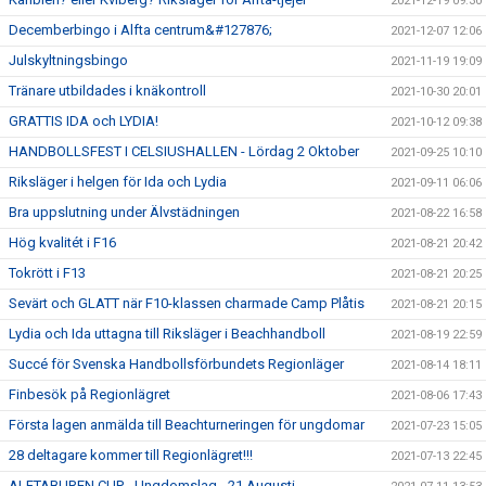
2021-12-19 09:30
Decemberbingo i Alfta centrum&#127876;
2021-12-07 12:06
Julskyltningsbingo
2021-11-19 19:09
Tränare utbildades i knäkontroll
2021-10-30 20:01
GRATTIS IDA och LYDIA!
2021-10-12 09:38
HANDBOLLSFEST I CELSIUSHALLEN - Lördag 2 Oktober
2021-09-25 10:10
Riksläger i helgen för Ida och Lydia
2021-09-11 06:06
Bra uppslutning under Älvstädningen
2021-08-22 16:58
Hög kvalitét i F16
2021-08-21 20:42
Tokrött i F13
2021-08-21 20:25
Sevärt och GLATT när F10-klassen charmade Camp Plåtis
2021-08-21 20:15
Lydia och Ida uttagna till Riksläger i Beachhandboll
2021-08-19 22:59
Succé för Svenska Handbollsförbundets Regionläger
2021-08-14 18:11
Finbesök på Regionlägret
2021-08-06 17:43
Första lagen anmälda till Beachturneringen för ungdomar
2021-07-23 15:05
28 deltagare kommer till Regionlägret!!!
2021-07-13 22:45
ALFTABUREN CUP - Ungdomslag - 21 Augusti