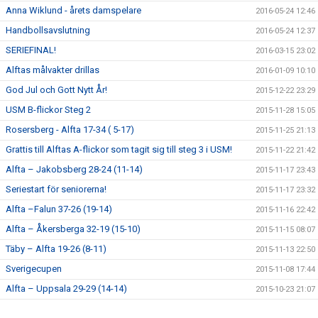
Anna Wiklund - årets damspelare
2016-05-24 12:46
Handbollsavslutning
2016-05-24 12:37
SERIEFINAL!
2016-03-15 23:02
Alftas målvakter drillas
2016-01-09 10:10
God Jul och Gott Nytt År!
2015-12-22 23:29
USM B-flickor Steg 2
2015-11-28 15:05
Rosersberg - Alfta 17-34 ( 5-17)
2015-11-25 21:13
Grattis till Alftas A-flickor som tagit sig till steg 3 i USM!
2015-11-22 21:42
Alfta – Jakobsberg 28-24 (11-14)
2015-11-17 23:43
Seriestart för seniorerna!
2015-11-17 23:32
Alfta –Falun 37-26 (19-14)
2015-11-16 22:42
Alfta – Åkersberga 32-19 (15-10)
2015-11-15 08:07
Täby – Alfta 19-26 (8-11)
2015-11-13 22:50
Sverigecupen
2015-11-08 17:44
Alfta – Uppsala 29-29 (14-14)
2015-10-23 21:07
Handbollshelg i Alfta!
2015-10-14 22:44