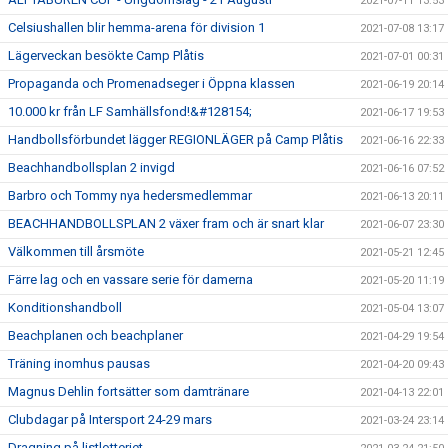
2021-07-11 13:53
Celsiushallen blir hemma-arena för division 1
2021-07-08 13:17
Lägerveckan besökte Camp Plåtis
2021-07-01 00:31
Propaganda och Promenadseger i Öppna klassen
2021-06-19 20:14
10.000 kr från LF Samhällsfond!&#128154;
2021-06-17 19:53
Handbollsförbundet lägger REGIONLÄGER på Camp Plåtis
2021-06-16 22:33
Beachhandbollsplan 2 invigd
2021-06-16 07:52
Barbro och Tommy nya hedersmedlemmar
2021-06-13 20:11
BEACHHANDBOLLSPLAN 2 växer fram och är snart klar
2021-06-07 23:30
Välkommen till årsmöte
2021-05-21 12:45
Färre lag och en vassare serie för damerna
2021-05-20 11:19
Konditionshandboll
2021-05-04 13:07
Beachplanen och beachplaner
2021-04-29 19:54
Träning inomhus pausas
2021-04-20 09:43
Magnus Dehlin fortsätter som damtränare
2021-04-13 22:01
Clubdagar på Intersport 24-29 mars
2021-03-24 23:14
Dragning på listlotteriet