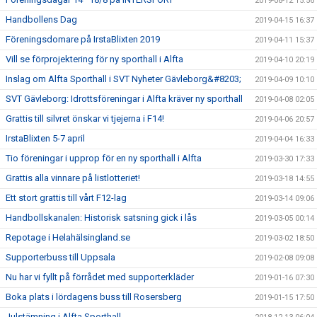
2019-08-12 15:56
Handbollens Dag
2019-04-15 16:37
Föreningsdomare på IrstaBlixten 2019
2019-04-11 15:37
Vill se förprojektering för ny sporthall i Alfta
2019-04-10 20:19
Inslag om Alfta Sporthall i SVT Nyheter Gävleborg&#8203;
2019-04-09 10:10
SVT Gävleborg: Idrottsföreningar i Alfta kräver ny sporthall
2019-04-08 02:05
Grattis till silvret önskar vi tjejerna i F14!
2019-04-06 20:57
IrstaBlixten 5-7 april
2019-04-04 16:33
Tio föreningar i upprop för en ny sporthall i Alfta
2019-03-30 17:33
Grattis alla vinnare på listlotteriet!
2019-03-18 14:55
Ett stort grattis till vårt F12-lag
2019-03-14 09:06
Handbollskanalen: Historisk satsning gick i lås
2019-03-05 00:14
Repotage i Helahälsingland.se
2019-03-02 18:50
Supporterbuss till Uppsala
2019-02-08 09:08
Nu har vi fyllt på förrådet med supporterkläder
2019-01-16 07:30
Boka plats i lördagens buss till Rosersberg
2019-01-15 17:50
Julstämning i Alfta Sporthall