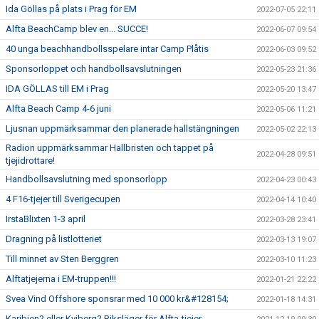
Ida Göllas på plats i Prag för EM
2022-07-05 22:11
Alfta BeachCamp blev en... SUCCE!
2022-06-07 09:54
40 unga beachhandbollsspelare intar Camp Plåtis
2022-06-03 09:52
Sponsorloppet och handbollsavslutningen
2022-05-23 21:36
IDA GÖLLAS till EM i Prag
2022-05-20 13:47
Alfta Beach Camp 4-6 juni
2022-05-06 11:21
Ljusnan uppmärksammar den planerade hallstängningen
2022-05-02 22:13
Radion uppmärksammar Hallbristen och tappet på
2022-04-28 09:51
tjejidrottare!
Handbollsavslutning med sponsorlopp
2022-04-23 00:43
4 F16-tjejer till Sverigecupen
2022-04-14 10:40
IrstaBlixten 1-3 april
2022-03-28 23:41
Dragning på listlotteriet
2022-03-13 19:07
Till minnet av Sten Berggren
2022-03-10 11:23
Alftatjejerna i EM-truppen!!!
2022-01-21 22:22
Svea Vind Offshore sponsrar med 10 000 kr&#128154;
2022-01-18 14:31
Karibien? eller Kviberg? Riksläger för Alfta-tjejer