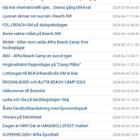
Ida lirar internationellt igen... Denna gång EM-Kval
2024-07-09 06:00
Ljusnan skriver om succén i Beach-SM
2024-06-17 12:44
FÖLJ BEACH-SM på slutspelsdagen
2024-06-16 08:00
Annie vaktar målet på Beach-SM
2024-06-14 08:48
Wideh - killen som valde Alfta Beach Camp före
2024-06-13 11:55
hockeyläger
ABC - Alfta Beach Camp en succé igen
2024-06-12 08:11
Högkvalitativt Regionläger på "Camp Plåtis"
2024-06-11 22:12
Lottningen till BEACHhandbolls-SM är klar
2024-06-05 14:56
REGIONLÄGER och ALFTA BEACH CAMP 2024
2024-05-09 14:55
Välkommen till årsmöte
2024-04-18 23:40
Lydia och Ida på landslagsläger i Maj
2024-04-12 14:02
Årets handbollsavslutning med Sponsorloppet
2024-04-10 14:35
Vinnare på listlotteriet
2024-03-16 13:45
Dagen är HÄR! Det är HANDBOLLSFEST i hallen!
2024-02-09 10:34
SUPERHELGEN i Alfta Sporthall
2024-02-08 13:31