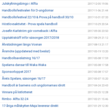
Julskyltningsbingo i Alfta
2017-12-05 19:06
Handbollsfestivalen för D-ungdomar
2017-11-06 21:44
Handbollsfestival 22/10 & Prova på handboll 30/10
2017-10-31 07:33
Höstlovsaktivitet - Prova spela handboll
2017-10-29 20:54
Josefin Karlström gör comeback i Alfta
2017-09-30 23:50
Upptaktsträff inför säsongen 2017/2018
2017-08-29 21:12
Älvstädningen längs Voxnan
2017-08-13 21:17
Årsmöte (uppdaterad med beslut)
2017-05-19 13:20
Handbollsavslutning 16/17
2017-05-08 17:59
Spelarna dansar till Waka Waka
2017-05-08 17:58
Sponsorloppet 2017
2017-05-08 17:57
Årets Spelare, säsongen 16/17
2017-05-07 15:20
Handboll är barnens och ungdomarnas idrott
2017-04-24 23:43
Vinnare på listlotteriet
2017-03-25 12:28
Rimbo- Alfta 32-24
2017-02-21 15:46
17-åriga målskytten Maja levererar direkt
2017-01-29 12:30