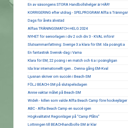
En av säsongens STORA Handbollshelger är HÄR!
KORRIGERING efter utdrag - SPELPROGRAM Alfta:s Tränings
Dags för årets älvstäd
Alftas TRÄNINGSMATCH-HELG 2024
NYHET för seniorlagen i div 2 och div 3 - KVAL införs!
Slutsammanfattning: Sverige 3:a klara för EM. Ida poäng6:a
En fantastisk Svensk-dag i Varna
Klara för EM, 22 poäng i en match och 6:a i poängligan
Ida lirar internationellt igen... Denna gång EM-Kval
Ljusnan skriver om succén i Beach-SM
FÖLJ BEACH-SM på slutspelsdagen
Annie vaktar målet på Beach-SM
Wideh - killen som valde Alfta Beach Camp före hockeyläger
ABC - Alfta Beach Camp en succé igen
Högkvalitativt Regionläger på "Camp Plåtis"
Lottningen till BEACHhandbolls-SM är klar