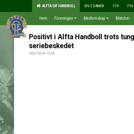
ALFTA GIF HANDBOLL
DIV 2 DAMER
F19
F16
Hem
Föreningen
Medlemskap
Matcher
Positivt i Alfta Handboll trots tun
seriebeskedet
2021-02-26 12:28