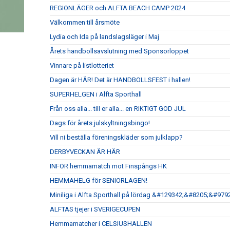
REGIONLÄGER och ALFTA BEACH CAMP 2024
Välkommen till årsmöte
Lydia och Ida på landslagsläger i Maj
Årets handbollsavslutning med Sponsorloppet
Vinnare på listlotteriet
Dagen är HÄR! Det är HANDBOLLSFEST i hallen!
SUPERHELGEN i Alfta Sporthall
Från oss alla... till er alla... en RIKTIGT GOD JUL
Dags för årets julskyltningsbingo!
Vill ni beställa föreningskläder som julklapp?
DERBYVECKAN ÄR HÄR
INFÖR hemmamatch mot Finspångs HK
HEMMAHELG för SENIORLAGEN!
Miniliga i Alfta Sporthall på lördag &#129342;&#8205;&#
ALFTAS tjejer i SVERIGECUPEN
Hemmamatcher i CELSIUSHALLEN