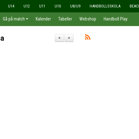
U14
U12
U11
U10
U8/U9
HANDBOLLSSKOLA
BEAC
Gå på match
Kalender
Tabeller
Webshop
Handboll Play
ga
<
>