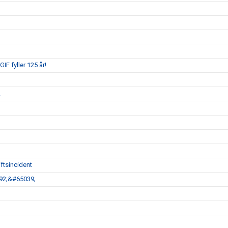
IF fyller 125 år!
!
ftsincident
792;&#65039;