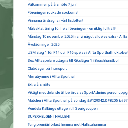
Välkommen på årsmöte 7 juni
Föreningen rockade sockorna!
Vinnarna är dragna i vårt listlotteri!
Målvaktsträning för hela föreningen - en riktig fullträff!
Måndag 10 november 2025 firar vi något alldeles extra - Alfta G
Ävstädningen 2025
USM steg 1 för F14 och F16 spelas i Alfta Sporthall i oktober
Sex Alftaspelare uttagna till Riksläger 1 i Beachhandboll
Clubdagar på Intersport
Mer utrymme i Alfta Sporthall
Extra årsmöte
Viktigt meddelande till berörda av SportAdmins personuppgi
Matcher i Alfta Sporthall på söndag &#129342;&#8205;&#9
Vendela Källänge uttagen till Sverigecupen
SUPERHELGEN I HALLEN!
Tung premiärförlust hemma mot Hallstahammar