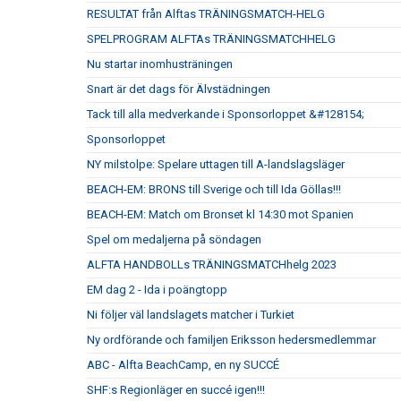
RESULTAT från Alftas TRÄNINGSMATCH-HELG
SPELPROGRAM ALFTAs TRÄNINGSMATCHHELG
Nu startar inomhusträningen
Snart är det dags för Älvstädningen
Tack till alla medverkande i Sponsorloppet &#128154;
Sponsorloppet
NY milstolpe: Spelare uttagen till A-landslagsläger
BEACH-EM: BRONS till Sverige och till Ida Göllas!!!
BEACH-EM: Match om Bronset kl 14:30 mot Spanien
Spel om medaljerna på söndagen
ALFTA HANDBOLLs TRÄNINGSMATCHhelg 2023
EM dag 2 - Ida i poängtopp
Ni följer väl landslagets matcher i Turkiet
Ny ordförande och familjen Eriksson hedersmedlemmar
ABC - Alfta BeachCamp, en ny SUCCÉ
SHF:s Regionläger en succé igen!!!