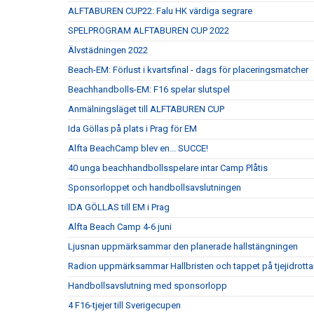
ALFTABUREN CUP22: Falu HK värdiga segrare
SPELPROGRAM ALFTABUREN CUP 2022
Älvstädningen 2022
Beach-EM: Förlust i kvartsfinal - dags för placeringsmatcher
Beachhandbolls-EM: F16 spelar slutspel
Anmälningsläget till ALFTABUREN CUP
Ida Göllas på plats i Prag för EM
Alfta BeachCamp blev en... SUCCE!
40 unga beachhandbollsspelare intar Camp Plåtis
Sponsorloppet och handbollsavslutningen
IDA GÖLLAS till EM i Prag
Alfta Beach Camp 4-6 juni
Ljusnan uppmärksammar den planerade hallstängningen
Radion uppmärksammar Hallbristen och tappet på tjejidrotta
Handbollsavslutning med sponsorlopp
4 F16-tjejer till Sverigecupen