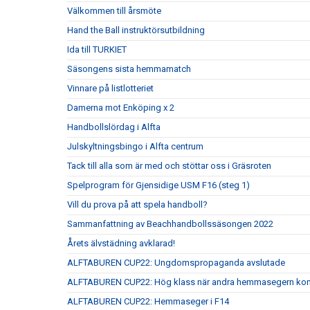
Välkommen till årsmöte
Hand the Ball instruktörsutbildning
Ida till TURKIET
Säsongens sista hemmamatch
Vinnare på listlotteriet
Damerna mot Enköping x 2
Handbollslördag i Alfta
Julskyltningsbingo i Alfta centrum
Tack till alla som är med och stöttar oss i Gräsroten
Spelprogram för Gjensidige USM F16 (steg 1)
Vill du prova på att spela handboll?
Sammanfattning av Beachhandbollssäsongen 2022
Årets älvstädning avklarad!
ALFTABUREN CUP22: Ungdomspropaganda avslutade
ALFTABUREN CUP22: Hög klass när andra hemmasegern kom
ALFTABUREN CUP22: Hemmaseger i F14