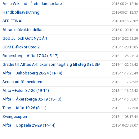
Anna Wiklund - årets damspelare
2016-05-24 12:46
Handbollsavslutning
2016-05-24 12:37
SERIEFINAL!
2016-03-15 23:02
Alftas målvakter drillas
2016-01-09 10:10
God Jul och Gott Nytt År!
2015-12-22 23:29
USM B-flickor Steg 2
2015-11-28 15:05
Rosersberg - Alfta 17-34 ( 5-17)
2015-11-25 21:13
Grattis till Alftas A-flickor som tagit sig till steg 3 i USM!
2015-11-22 21:42
Alfta – Jakobsberg 28-24 (11-14)
2015-11-17 23:43
Seriestart för seniorerna!
2015-11-17 23:32
Alfta –Falun 37-26 (19-14)
2015-11-16 22:42
Alfta – Åkersberga 32-19 (15-10)
2015-11-15 08:07
Täby – Alfta 19-26 (8-11)
2015-11-13 22:50
Sverigecupen
2015-11-08 17:44
Alfta – Uppsala 29-29 (14-14)
2015-10-23 21:07
Handbollshelg i Alfta!
2015-10-14 22:44