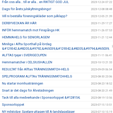
Från oss alla... till er alla... en RIKTIGT GOD JUL
2023-12-24 07:22
Dags för årets julskyltningsbingo!
2023-12-08 08:48
Vill ni beställa föreningskläder som julklapp?
2023-12-05 21:39
DERBYVECKAN ÄR HÄR
2023-11-29 17:27
INFÖR hemmamatch mot Finspångs HK
2023-11-26 07:53
HEMMAHELG för SENIORLAGEN!
2023-11-21 12:44
Miniliga i Alfta Sporthall på lördag
&#129342;&#8205;&#9792;&#65039;&#129342;&#8205;&#9794;&#65039;
ALFTAS tjejer i SVERIGECUPEN
2023-11-11 06:41
Hemmamatcher i CELSIUSHALLEN
2023-10-13 21:33
RESULTAT från Alftas TRÄNINGSMATCH-HELG
2023-09-09 06:54
SPELPROGRAM ALFTAs TRÄNINGSMATCHHELG
2023-08-30 23:06
Nu startar inomhusträningen
2023-08-23 18:52
Snart är det dags för Älvstädningen
2023-08-20 21:49
Tack till alla medverkande i Sponsorloppet &#128154;
2023-08-19 13:56
Sponsorloppet
2023-07-15 13:51
NY milstolpe: Spelare uttagen till A-landslagsläger
2023-07-10 15:19