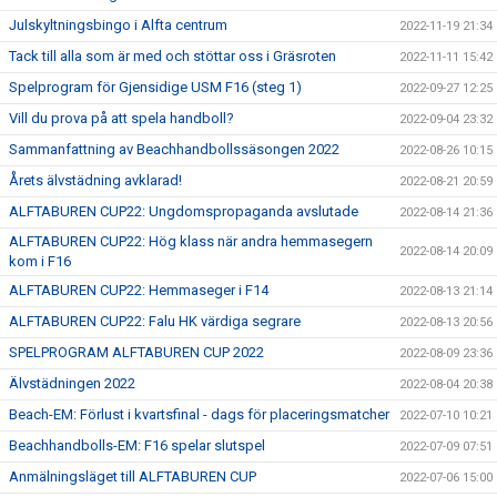
Julskyltningsbingo i Alfta centrum
2022-11-19 21:34
Tack till alla som är med och stöttar oss i Gräsroten
2022-11-11 15:42
Spelprogram för Gjensidige USM F16 (steg 1)
2022-09-27 12:25
Vill du prova på att spela handboll?
2022-09-04 23:32
Sammanfattning av Beachhandbollssäsongen 2022
2022-08-26 10:15
Årets älvstädning avklarad!
2022-08-21 20:59
ALFTABUREN CUP22: Ungdomspropaganda avslutade
2022-08-14 21:36
ALFTABUREN CUP22: Hög klass när andra hemmasegern
2022-08-14 20:09
kom i F16
ALFTABUREN CUP22: Hemmaseger i F14
2022-08-13 21:14
ALFTABUREN CUP22: Falu HK värdiga segrare
2022-08-13 20:56
SPELPROGRAM ALFTABUREN CUP 2022
2022-08-09 23:36
Älvstädningen 2022
2022-08-04 20:38
Beach-EM: Förlust i kvartsfinal - dags för placeringsmatcher
2022-07-10 10:21
Beachhandbolls-EM: F16 spelar slutspel
2022-07-09 07:51
Anmälningsläget till ALFTABUREN CUP
2022-07-06 15:00