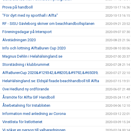
Prova på handboll
2020-10-17 16:36
"För dyrt med ny sporthall i Alfta"
2020-10-13 16:15
RF - SISU Gävleborg skriver om beachhandbollsplanen
2020-09-21 23:52
Föreningsdagar på Intersport
2020-09-07 07:30
Älvstädningen 2020
2020-08-23 21:56
Info och lottning AlftaBuren Cup 2020
2020-08-10 00:06
Magnus Dehlin i Helahälsingland.se
2020-07-30 20:37
Storstädning i klubbrummet
2020-07-28 21:14
AlftaBurenCup 2020&#129342;&#8205;&#9792;&#65039;
2020-07-27 22:10
HelaHälsingland.se: Eldsjäl fixade beachhandboll till Alfta
2020-07-15 19:51
Ove Hedlund ny ordförande
2020-06-07 21:48
Årsmöte för Alfta GIF Handboll
2020-05-24 11:47
Återbetalning för Irstablixten
2020-04-06 12:10
Information med anledning av Corona
2020-03-12 22:01
Vinstlista för listlotteriet
2020-03-09 15:24
Vi söker en person till valberedningen
2020-02-24 00:14