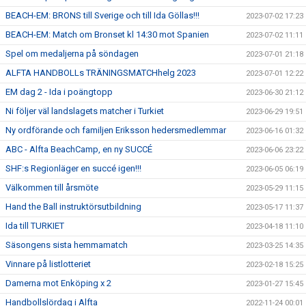
BEACH-EM: BRONS till Sverige och till Ida Göllas!!!
2023-07-02 17:23
BEACH-EM: Match om Bronset kl 14:30 mot Spanien
2023-07-02 11:11
Spel om medaljerna på söndagen
2023-07-01 21:18
ALFTA HANDBOLLs TRÄNINGSMATCHhelg 2023
2023-07-01 12:22
EM dag 2 - Ida i poängtopp
2023-06-30 21:12
Ni följer väl landslagets matcher i Turkiet
2023-06-29 19:51
Ny ordförande och familjen Eriksson hedersmedlemmar
2023-06-16 01:32
ABC - Alfta BeachCamp, en ny SUCCÉ
2023-06-06 23:22
SHF:s Regionläger en succé igen!!!
2023-06-05 06:19
Välkommen till årsmöte
2023-05-29 11:15
Hand the Ball instruktörsutbildning
2023-05-17 11:37
Ida till TURKIET
2023-04-18 11:10
Säsongens sista hemmamatch
2023-03-25 14:35
Vinnare på listlotteriet
2023-02-18 15:25
Damerna mot Enköping x 2
2023-01-27 15:45
Handbollslördag i Alfta
2022-11-24 00:01