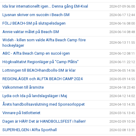
Ida lirar internationellt igen... Denna gång EM-Kval
2024-07-09 06:00
Ljusnan skriver om succén i Beach-SM
2024-06-17 12:44
FÖLJ BEACH-SM på slutspelsdagen
2024-06-16 08:00
Annie vaktar målet på Beach-SM
2024-06-14 08:48
Wideh - killen som valde Alfta Beach Camp före
2024-06-13 11:55
hockeyläger
ABC - Alfta Beach Camp en succé igen
2024-06-12 08:11
Högkvalitativt Regionläger på "Camp Plåtis"
2024-06-11 22:12
Lottningen till BEACHhandbolls-SM är klar
2024-06-05 14:56
REGIONLÄGER och ALFTA BEACH CAMP 2024
2024-05-09 14:55
Välkommen till årsmöte
2024-04-18 23:40
Lydia och Ida på landslagsläger i Maj
2024-04-12 14:02
Årets handbollsavslutning med Sponsorloppet
2024-04-10 14:35
Vinnare på listlotteriet
2024-03-16 13:45
Dagen är HÄR! Det är HANDBOLLSFEST i hallen!
2024-02-09 10:34
SUPERHELGEN i Alfta Sporthall
2024-02-08 13:31