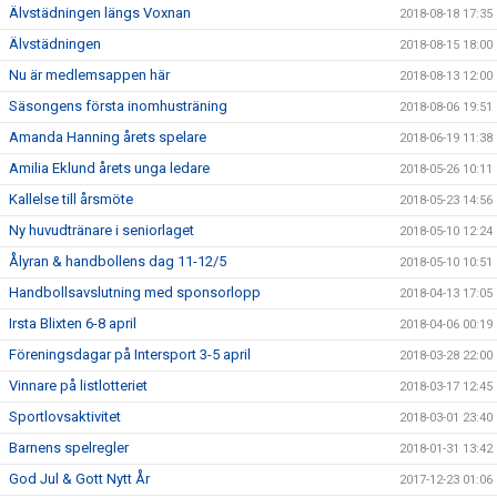
Älvstädningen längs Voxnan
2018-08-18 17:35
Älvstädningen
2018-08-15 18:00
Nu är medlemsappen här
2018-08-13 12:00
Säsongens första inomhusträning
2018-08-06 19:51
Amanda Hanning årets spelare
2018-06-19 11:38
Amilia Eklund årets unga ledare
2018-05-26 10:11
Kallelse till årsmöte
2018-05-23 14:56
Ny huvudtränare i seniorlaget
2018-05-10 12:24
Ålyran & handbollens dag 11-12/5
2018-05-10 10:51
Handbollsavslutning med sponsorlopp
2018-04-13 17:05
Irsta Blixten 6-8 april
2018-04-06 00:19
Föreningsdagar på Intersport 3-5 april
2018-03-28 22:00
Vinnare på listlotteriet
2018-03-17 12:45
Sportlovsaktivitet
2018-03-01 23:40
Barnens spelregler
2018-01-31 13:42
God Jul & Gott Nytt År
2017-12-23 01:06