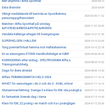
Mer utrymme i Alfta Sporthall
2025-03-12
Extra årsmöte
2025-03-09
Viktigt meddelande till berörda av SportAdmins
2025-02-06 11:52
personuppgiftsincident
Matcher i Alfta Sporthall på söndag
2024-11-07 23:45
&#129342;&#8205;&#9792;&#65039;
Vendela Källänge uttagen till Sverigecupen
2024-10-27 21:35
SUPERHELGEN I HALLEN!
2024-10-10 22:44
Tung premiärförlust hemma mot Hallstahammar
2024-10-10 22:18
En av säsongens STORA Handbollshelger är HÄR!
2024-09-06 06:43
KORRIGERING efter utdrag - SPELPROGRAM Alfta:s
2024-08-29 15:02
Träningsmatchhelg
Dags för årets älvstäd
2024-08-06 19:33
Alftas TRÄNINGSMATCH-HELG 2024
2024-07-17 16:14
NYHET för seniorlagen i div 2 och div 3 - KVAL införs!
2024-07-17 16:14
Slutsammanfattning: Sverige 3:a klara för EM. Ida poäng6:a
2024-07-16 18:56
En fantastisk Svensk-dag i Varna
2024-07-13 19:30
Klara för EM, 22 poäng i en match och 6:a i poängligan
2024-07-12 20:36