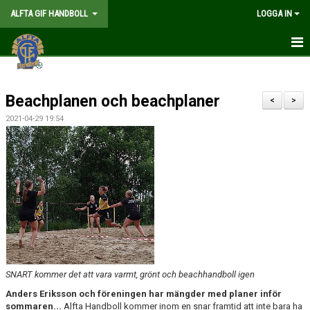
ALFTA GIF HANDBOLL
LOGGA IN
HEM
Beachplanen och beachplaner
FÖRENINGEN
<
>
2021-04-29 19:54
MEDLEMSKAP
MATCHER
GÅ PÅ MATCH
KALENDER
TABELLER
SNART kommer det att vara varmt, grönt och beachhandboll igen
WEBSHOP
Anders Eriksson och föreningen har mängder med planer inför
sommaren...
Alfta Handboll kommer inom en snar framtid att inte bara ha