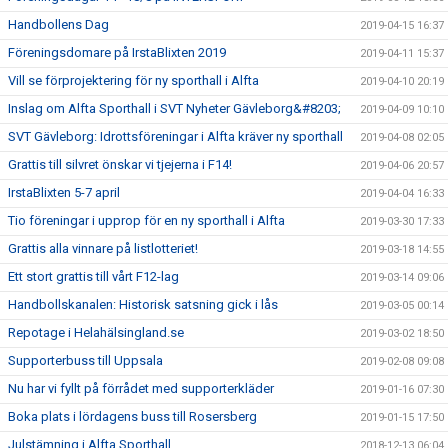
Handbollens Dag
2019-04-15 16:37
Föreningsdomare på IrstaBlixten 2019
2019-04-11 15:37
Vill se förprojektering för ny sporthall i Alfta
2019-04-10 20:19
Inslag om Alfta Sporthall i SVT Nyheter Gävleborg&#8203;
2019-04-09 10:10
SVT Gävleborg: Idrottsföreningar i Alfta kräver ny sporthall
2019-04-08 02:05
Grattis till silvret önskar vi tjejerna i F14!
2019-04-06 20:57
IrstaBlixten 5-7 april
2019-04-04 16:33
Tio föreningar i upprop för en ny sporthall i Alfta
2019-03-30 17:33
Grattis alla vinnare på listlotteriet!
2019-03-18 14:55
Ett stort grattis till vårt F12-lag
2019-03-14 09:06
Handbollskanalen: Historisk satsning gick i lås
2019-03-05 00:14
Repotage i Helahälsingland.se
2019-03-02 18:50
Supporterbuss till Uppsala
2019-02-08 09:08
Nu har vi fyllt på förrådet med supporterkläder
2019-01-16 07:30
Boka plats i lördagens buss till Rosersberg
2019-01-15 17:50
Julstämning i Alfta Sporthall
2018-12-13 06:04