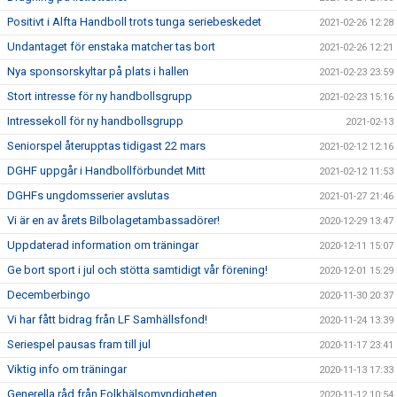
Positivt i Alfta Handboll trots tunga seriebeskedet
2021-02-26 12:28
Undantaget för enstaka matcher tas bort
2021-02-26 12:21
Nya sponsorskyltar på plats i hallen
2021-02-23 23:59
Stort intresse för ny handbollsgrupp
2021-02-23 15:16
Intressekoll för ny handbollsgrupp
2021-02-13
Seniorspel återupptas tidigast 22 mars
2021-02-12 12:16
DGHF uppgår i Handbollförbundet Mitt
2021-02-12 11:53
DGHFs ungdomsserier avslutas
2021-01-27 21:46
Vi är en av årets Bilbolagetambassadörer!
2020-12-29 13:47
Uppdaterad information om träningar
2020-12-11 15:07
Ge bort sport i jul och stötta samtidigt vår förening!
2020-12-01 15:29
Decemberbingo
2020-11-30 20:37
Vi har fått bidrag från LF Samhällsfond!
2020-11-24 13:39
Seriespel pausas fram till jul
2020-11-17 23:41
Viktig info om träningar
2020-11-13 17:33
Generella råd från Folkhälsomyndigheten
2020-11-12 10:54