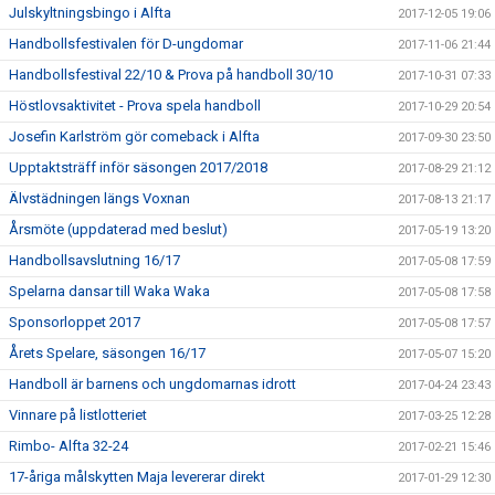
Julskyltningsbingo i Alfta
2017-12-05 19:06
Handbollsfestivalen för D-ungdomar
2017-11-06 21:44
Handbollsfestival 22/10 & Prova på handboll 30/10
2017-10-31 07:33
Höstlovsaktivitet - Prova spela handboll
2017-10-29 20:54
Josefin Karlström gör comeback i Alfta
2017-09-30 23:50
Upptaktsträff inför säsongen 2017/2018
2017-08-29 21:12
Älvstädningen längs Voxnan
2017-08-13 21:17
Årsmöte (uppdaterad med beslut)
2017-05-19 13:20
Handbollsavslutning 16/17
2017-05-08 17:59
Spelarna dansar till Waka Waka
2017-05-08 17:58
Sponsorloppet 2017
2017-05-08 17:57
Årets Spelare, säsongen 16/17
2017-05-07 15:20
Handboll är barnens och ungdomarnas idrott
2017-04-24 23:43
Vinnare på listlotteriet
2017-03-25 12:28
Rimbo- Alfta 32-24
2017-02-21 15:46
17-åriga målskytten Maja levererar direkt
2017-01-29 12:30