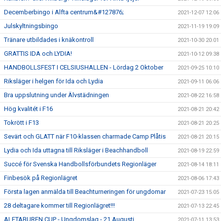
Decemberbingo i Alfta centrum&#127876;
2021-12-07 12:06
Julskyltningsbingo
2021-11-19 19:09
Tränare utbildades i knäkontroll
2021-10-30 20:01
GRATTIS IDA och LYDIA!
2021-10-12 09:38
HANDBOLLSFEST I CELSIUSHALLEN - Lördag 2 Oktober
2021-09-25 10:10
Riksläger i helgen för Ida och Lydia
2021-09-11 06:06
Bra uppslutning under Älvstädningen
2021-08-22 16:58
Hög kvalitét i F16
2021-08-21 20:42
Tokrött i F13
2021-08-21 20:25
Sevärt och GLATT när F10-klassen charmade Camp Plåtis
2021-08-21 20:15
Lydia och Ida uttagna till Riksläger i Beachhandboll
2021-08-19 22:59
Succé för Svenska Handbollsförbundets Regionläger
2021-08-14 18:11
Finbesök på Regionlägret
2021-08-06 17:43
Första lagen anmälda till Beachturneringen för ungdomar
2021-07-23 15:05
28 deltagare kommer till Regionlägret!!!
2021-07-13 22:45
ALFTABUREN CUP - Ungdomslag - 21 Augusti
2021-07-11 13:53