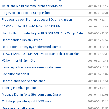
Celsiushallen blir hemma-arena för division 1
2021-07-08 13:17
Lägerveckan besökte Camp Plåtis
2021-07-01 00:31
Propaganda och Promenadseger i Öppna klassen
2021-06-19 20:14
10.000 kr från LF Samhällsfond!&#128154;
2021-06-17 19:53
Handbollsförbundet lägger REGIONLÄGER på Camp Plåtis
2021-06-16 22:33
Beachhandbollsplan 2 invigd
2021-06-16 07:52
Barbro och Tommy nya hedersmedlemmar
2021-06-13 20:11
BEACHHANDBOLLSPLAN 2 växer fram och är snart klar
2021-06-07 23:30
Välkommen till årsmöte
2021-05-21 12:45
Färre lag och en vassare serie för damerna
2021-05-20 11:19
Konditionshandboll
2021-05-04 13:07
Beachplanen och beachplaner
2021-04-29 19:54
Träning inomhus pausas
2021-04-20 09:43
Magnus Dehlin fortsätter som damtränare
2021-04-13 22:01
Clubdagar på Intersport 24-29 mars
2021-03-24 23:14
Dragning på listlotteriet
2021-03-24 21:50