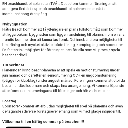
HANDBOLL PLAY
EN beachhandbollsplan utan TVÅ... Dessutom kommer föreningen att
arrangera flertalet cuper på beachhandbollsplanen innan nästa
inomhussäsong drar igång.
Nybyggnation
Plåtis Beach kommer att få ytterligare en plan i fullstort mått som kommer
att ligga bakom byggnaden som ligger i anslutning till planen. Inom en snar
framtid kommer den att kunna tas i bruk. Det innebär stora möjligheter till
bra träning och mycket aktivitet både för lag, kompisgäng och sponsorer.
En fantastisk möjlighet för föreningen och för alla som vill prova / spela
beachhandboll.
Turneringar
Planeringen kring beachplanerna är att spela en motionsturnering under
juni månad och därefter en seniorturnering OCH en ungdomsturnering
(bägge för klubblag) under augusti månad. Föreningen kommer att utbilda
beachhandbollsdomare och skapa fina arrangemang, Vi kommer löpande
att informera om turneringarna till föreningar och här via hemsidan.
Företag
Sponsorer kommer att erbjudas möjligheter till spel på planerna och även
deltagande i diverse företagsevenemang som vi med glädje inbjuder till.
Välkomna till en häftig sommar på beachen!!!