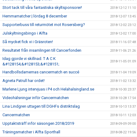
Stort tack till våra fantastiska skyltsponsorer!
2018-12-12 11:10
Hemmamatcher | lördag 8 december
2018-12-07 13:45
Supporterbuss till returmötet mot Rosersberg?
2018-12-02 23:12
Julskyltningsbingo i Alfta
2018-12-02 17:00
Så mycket fick vi i Gräsroten!
2018-11-16 07:48
Resultatet från insamlingen till Cancerfonden
2018-11-06 21:26
Idag gjorde vi skillnad. T A C K
2018-11-05 01:09
&#128154;&#128153;&#128151;
Handbollsdamernas cancermatch en succé
2018-11-04 19:09
Agneta Patrull har ordet!
2018-11-02 13:32
Marlene Ljung intervjuas i P4 och Helahalsingland.se
2018-10-30 23:37
Videohälsningar inför Cancermatchen
2018-10-28 17:54
Lina Lindgren uttagen till DGHFs distriktslag
2018-10-13 13:37
Cancermatchen
2018-10-11 12:03
Upptaktsträff inför säsongen 2018/2019
2018-09-09 09:00
Träningsmatcher i Alfta Sporthall
2018-08-22 19:56