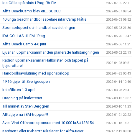
Ida Göllas på plats i Prag för EM
2022-07-05 22:11
Alfta BeachCamp blev en... SUCCE!
2022-06-07 09:54
40 unga beachhandbollsspelare intar Camp Plåtis
2022-06-03 09:52
Sponsorloppet och handbollsavslutningen
2022-05-23 21:36
IDA GÖLLAS till EM i Prag
2022-05-20 13:47
Alfta Beach Camp 4-6 juni
2022-05-06 11:21
Ljusnan uppmärksammar den planerade hallstängningen
2022-05-02 22:13
Radion uppmärksammar Hallbristen och tappet på
2022-04-28 09:51
tjejidrottare!
Handbollsavslutning med sponsorlopp
2022-04-23 00:43
4 F16-tjejer till Sverigecupen
2022-04-14 10:40
IrstaBlixten 1-3 april
2022-03-28 23:41
Dragning på listlotteriet
2022-03-13 19:07
Till minnet av Sten Berggren
2022-03-10 11:23
Alftatjejerna i EM-truppen!!!
2022-01-21 22:22
Svea Vind Offshore sponsrar med 10 000 kr&#128154;
2022-01-18 14:31
Karibien? eller Kviberg? Riksläger för Alfta-tjejer
2021-12-19 09:30