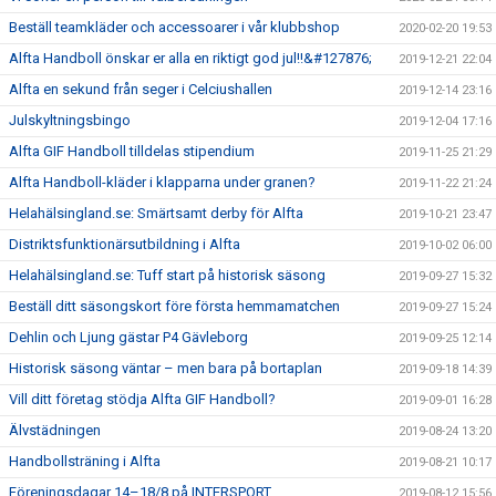
Beställ teamkläder och accessoarer i vår klubbshop
2020-02-20 19:53
Alfta Handboll önskar er alla en riktigt god jul!!&#127876;
2019-12-21 22:04
Alfta en sekund från seger i Celciushallen
2019-12-14 23:16
Julskyltningsbingo
2019-12-04 17:16
Alfta GIF Handboll tilldelas stipendium
2019-11-25 21:29
Alfta Handboll-kläder i klapparna under granen?
2019-11-22 21:24
Helahälsingland.se: Smärtsamt derby för Alfta
2019-10-21 23:47
Distriktsfunktionärsutbildning i Alfta
2019-10-02 06:00
Helahälsingland.se: Tuff start på historisk säsong
2019-09-27 15:32
Beställ ditt säsongskort före första hemmamatchen
2019-09-27 15:24
Dehlin och Ljung gästar P4 Gävleborg
2019-09-25 12:14
Historisk säsong väntar – men bara på bortaplan
2019-09-18 14:39
Vill ditt företag stödja Alfta GIF Handboll?
2019-09-01 16:28
Älvstädningen
2019-08-24 13:20
Handbollsträning i Alfta
2019-08-21 10:17
Föreningsdagar 14–18/8 på INTERSPORT
2019-08-12 15:56