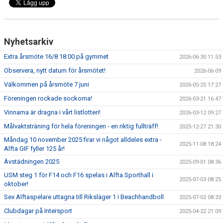
Nyhetsarkiv
Extra årsmöte 16/8 18:00 på gymmet
2026-06-30 11:53
Observera, nytt datum för årsmötet!
2026-06-09
Välkommen på årsmöte 7 juni
2026-05-25 17:27
Föreningen rockade sockorna!
2026-03-21 16:47
Vinnarna är dragna i vårt listlotteri!
2026-03-12 09:27
Målvaktsträning för hela föreningen - en riktig fullträff!
2025-12-27 21:30
Måndag 10 november 2025 firar vi något alldeles extra -
2025-11-08 18:24
Alfta GIF fyller 125 år!
Ävstädningen 2025
2025-09-01 08:36
USM steg 1 för F14 och F16 spelas i Alfta Sporthall i
2025-07-03 08:25
oktober!
Sex Alftaspelare uttagna till Riksläger 1 i Beachhandboll
2025-07-02 08:33
Clubdagar på Intersport
2025-04-22 21:09