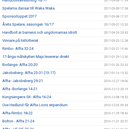
Handbollsavslutning 16/17
2017-05-08 17:59
Spelarna dansar till Waka Waka
2017-05-08 17:58
Sponsorloppet 2017
2017-05-08 17:57
Årets Spelare, säsongen 16/17
2017-05-07 15:20
Handboll är barnens och ungdomarnas idrott
2017-04-24 23:43
Vinnare på listlotteriet
2017-03-25 12:28
Rimbo- Alfta 32-24
2017-02-21 15:46
17-åriga målskytten Maja levererar direkt
2017-01-29 12:30
Borlänge- Alfta 20-20
2017-01-26 22:32
Jakobsberg- Alfta 23-31 (13-17)
2017-01-16 13:32
Alfta- Jakobsberg 29-21
2016-12-27 18:06
Alfta -Borlänge 14-21
2016-12-13 20:14
Kungsängens SK- Alfta 16-24
2016-12-08 18:32
Ove Hedlund får Alfta Lions stipendium
2016-12-05 09:34
Alfta-Rimbo 18-22
2016-11-29 18:45
Bolton - Alfta 21-24
2016-11-21 20:31