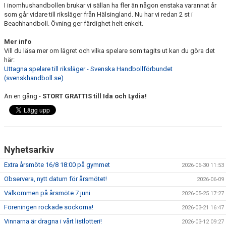
I inomhushandbollen brukar vi sällan ha fler än någon enstaka varannat år
som går vidare till riksläger från Hälsingland. Nu har vi redan 2 st i
Beachhandboll. Övning ger färdighet helt enkelt.
Mer info
Vill du läsa mer om lägret och vilka spelare som tagits ut kan du göra det
här:
Uttagna spelare till riksläger - Svenska Handbollförbundet
(svenskhandboll.se)
Än en gång -
STORT GRATTIS till Ida och Lydia!
Nyhetsarkiv
Extra årsmöte 16/8 18:00 på gymmet
2026-06-30 11:53
Observera, nytt datum för årsmötet!
2026-06-09
Välkommen på årsmöte 7 juni
2026-05-25 17:27
Föreningen rockade sockorna!
2026-03-21 16:47
Vinnarna är dragna i vårt listlotteri!
2026-03-12 09:27