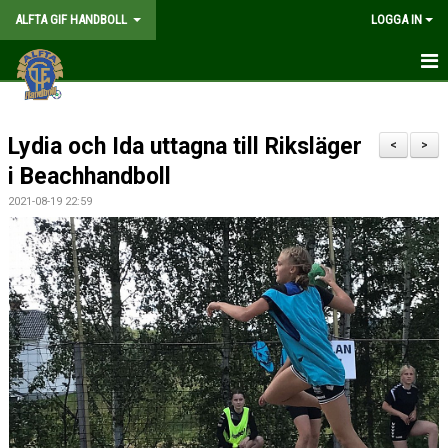
ALFTA GIF HANDBOLL
LOGGA IN
HEM
Lydia och Ida uttagna till Riksläger
FÖRENINGEN
<
>
i Beachhandboll
MEDLEMSKAP
2021-08-19 22:59
MATCHER
GÅ PÅ MATCH
KALENDER
TABELLER
WEBSHOP