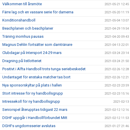
Välkommen till årsmöte
2021-05-21 12:45
Färre lag och en vassare serie för damerna
2021-05-20 11:19
Konditionshandboll
2021-05-04 13:07
Beachplanen och beachplaner
2021-04-29 19:54
Träning inomhus pausas
2021-04-20 09:43
Magnus Dehlin fortsätter som damtränare
2021-04-13 22:01
Clubdagar på Intersport 24-29 mars
2021-03-24 23:14
Dragning på listlotteriet
2021-03-24 21:50
Positivt i Alfta Handboll trots tunga seriebeskedet
2021-02-26 12:28
Undantaget för enstaka matcher tas bort
2021-02-26 12:21
Nya sponsorskyltar på plats i hallen
2021-02-23 23:59
Stort intresse för ny handbollsgrupp
2021-02-23 15:16
Intressekoll för ny handbollsgrupp
2021-02-13
Seniorspel återupptas tidigast 22 mars
2021-02-12 12:16
DGHF uppgår i Handbollförbundet Mitt
2021-02-12 11:53
DGHFs ungdomsserier avslutas
2021-01-27 21:46