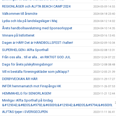
REGIONLÄGER och ALFTA BEACH CAMP 2024
2024-05-09 14:55
Välkommen till årsmöte
2024-04-18 23:40
Lydia och Ida på landslagsläger i Maj
2024-04-12 14:02
Årets handbollsavslutning med Sponsorloppet
2024-04-10 14:35
Vinnare på listlotteriet
2024-03-16 13:45
Dagen är HÄR! Det är HANDBOLLSFEST i hallen!
2024-02-09 10:34
SUPERHELGEN i Alfta Sporthall
2024-02-08 13:31
Från oss alla... till er alla... en RIKTIGT GOD JUL
2023-12-24 07:22
Dags för årets julskyltningsbingo!
2023-12-08 08:48
Vill ni beställa föreningskläder som julklapp?
2023-12-05 21:39
DERBYVECKAN ÄR HÄR
2023-11-29 17:27
INFÖR hemmamatch mot Finspångs HK
2023-11-26 07:53
HEMMAHELG för SENIORLAGEN!
2023-11-21 12:44
Miniliga i Alfta Sporthall på lördag
&#129342;&#8205;&#9792;&#65039;&#129342;&#8205;&#9794;&#65039;
ALFTAS tjejer i SVERIGECUPEN
2023-11-11 06:41