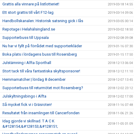
Grattis alla vinnare på listlotteriet!
2019-03-18 14:55
Ett stort grattis till vårt F12-lag
2019-03-14 09:06
Handbollskanalen: Historisk satsning gick i lås
2019-03-05 00:14
Repotage i Helahälsingland.se
2019-03-02 18:50
Supporterbuss till Uppsala
2019-02-08 09:08
Nu har vi fyllt på förrådet med supporterkläder
2019-01-16 07:30
Boka plats i lördagens buss till Rosersberg
2019-01-15 17:50
Julstämning i Alfta Sporthall
2018-12-13 06:04
Stort tack till våra fantastiska skyltsponsorer!
2018-12-12 11:10
Hemmamatcher | lördag 8 december
2018-12-07 13:45
Supporterbuss till returmötet mot Rosersberg?
2018-12-02 23:12
Julskyltningsbingo i Alfta
2018-12-02 17:00
Så mycket fick vi i Gräsroten!
2018-11-16 07:48
Resultatet från insamlingen till Cancerfonden
2018-11-06 21:26
Idag gjorde vi skillnad. T A C K
2018-11-05 01:09
&#128154;&#128153;&#128151;