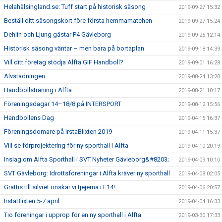
Helahälsingland.se: Tuff start på historisk säsong
2019-09-27 15:32
Beställ ditt säsongskort före första hemmamatchen
2019-09-27 15:24
Dehlin och Ljung gästar P4 Gävleborg
2019-09-25 12:14
Historisk säsong väntar – men bara på bortaplan
2019-09-18 14:39
Vill ditt företag stödja Alfta GIF Handboll?
2019-09-01 16:28
Älvstädningen
2019-08-24 13:20
Handbollsträning i Alfta
2019-08-21 10:17
Föreningsdagar 14–18/8 på INTERSPORT
2019-08-12 15:56
Handbollens Dag
2019-04-15 16:37
Föreningsdomare på IrstaBlixten 2019
2019-04-11 15:37
Vill se förprojektering för ny sporthall i Alfta
2019-04-10 20:19
Inslag om Alfta Sporthall i SVT Nyheter Gävleborg&#8203;
2019-04-09 10:10
SVT Gävleborg: Idrottsföreningar i Alfta kräver ny sporthall
2019-04-08 02:05
Grattis till silvret önskar vi tjejerna i F14!
2019-04-06 20:57
IrstaBlixten 5-7 april
2019-04-04 16:33
Tio föreningar i upprop för en ny sporthall i Alfta
2019-03-30 17:33