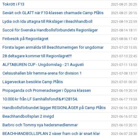
Tokrött i F13
2021-08-21 20:25
Sevärt och GLATT när F10-klassen charmade Camp Plåtis
2021-08-21 20:15
Lydia och Ida uttagna till Riksläger i Beachhandboll
2021-08-19 22:59
Succé för Svenska Handbollsförbundets Regionläger
2021-08-14 18:11
Finbesök på Regionlägret
2021-08-06 17:43
Första lagen anmälda till Beachturneringen för ungdomar
2021-07-23 15:05
28 deltagare kommer till Regionlägret!!!
2021-07-13 22:45
ALFTABUREN CUP - Ungdomslag - 21 Augusti
2021-07-11 13:53
Celsiushallen blir hemma-arena för division 1
2021-07-08 13:17
Lägerveckan besökte Camp Plåtis
2021-07-01 00:31
Propaganda och Promenadseger i Öppna klassen
2021-06-19 20:14
10.000 kr från LF Samhällsfond!&#128154;
2021-06-17 19:53
Handbollsförbundet lägger REGIONLÄGER på Camp Plåtis
2021-06-16 22:33
Beachhandbollsplan 2 invigd
2021-06-16 07:52
Barbro och Tommy nya hedersmedlemmar
2021-06-13 20:11
BEACHHANDBOLLSPLAN 2 växer fram och är snart klar
2021-06-07 23:30