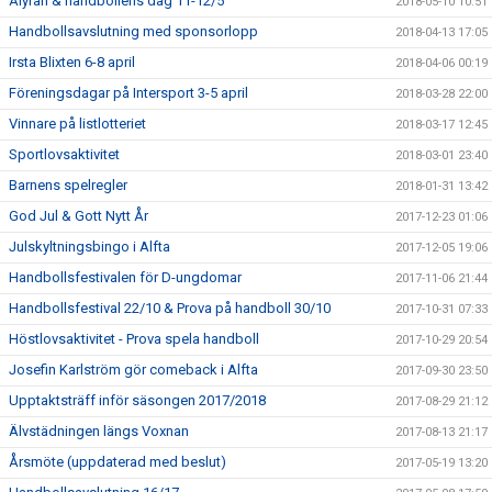
Ålyran & handbollens dag 11-12/5
2018-05-10 10:51
Handbollsavslutning med sponsorlopp
2018-04-13 17:05
Irsta Blixten 6-8 april
2018-04-06 00:19
Föreningsdagar på Intersport 3-5 april
2018-03-28 22:00
Vinnare på listlotteriet
2018-03-17 12:45
Sportlovsaktivitet
2018-03-01 23:40
Barnens spelregler
2018-01-31 13:42
God Jul & Gott Nytt År
2017-12-23 01:06
Julskyltningsbingo i Alfta
2017-12-05 19:06
Handbollsfestivalen för D-ungdomar
2017-11-06 21:44
Handbollsfestival 22/10 & Prova på handboll 30/10
2017-10-31 07:33
Höstlovsaktivitet - Prova spela handboll
2017-10-29 20:54
Josefin Karlström gör comeback i Alfta
2017-09-30 23:50
Upptaktsträff inför säsongen 2017/2018
2017-08-29 21:12
Älvstädningen längs Voxnan
2017-08-13 21:17
Årsmöte (uppdaterad med beslut)
2017-05-19 13:20