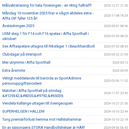
Målvaktsträning för hela föreningen - en riktig fullträff!
2025-12-27 21:30
Måndag 10 november 2025 firar vi något alldeles extra -
2025-11-08 18:24
Alfta GIF fyller 125 år!
Ävstädningen 2025
2025-09-01 08:36
USM steg 1 för F14 och F16 spelas i Alfta Sporthall i
2025-07-03 08:25
oktober!
Sex Alftaspelare uttagna till Riksläger 1 i Beachhandboll
2025-07-02 08:33
Clubdagar på Intersport
2025-04-22 21:09
Mer utrymme i Alfta Sporthall
2025-03-12
Extra årsmöte
2025-03-09
Viktigt meddelande till berörda av SportAdmins
2025-02-06 11:52
personuppgiftsincident
Matcher i Alfta Sporthall på söndag
2024-11-07 23:45
&#129342;&#8205;&#9792;&#65039;
Vendela Källänge uttagen till Sverigecupen
2024-10-27 21:35
SUPERHELGEN I HALLEN!
2024-10-10 22:44
Tung premiärförlust hemma mot Hallstahammar
2024-10-10 22:18
En av säsongens STORA Handbollshelger är HÄR!
2024-09-06 06:43