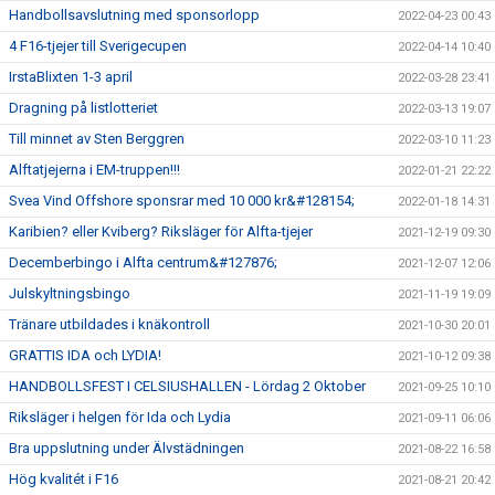
Handbollsavslutning med sponsorlopp
2022-04-23 00:43
4 F16-tjejer till Sverigecupen
2022-04-14 10:40
IrstaBlixten 1-3 april
2022-03-28 23:41
Dragning på listlotteriet
2022-03-13 19:07
Till minnet av Sten Berggren
2022-03-10 11:23
Alftatjejerna i EM-truppen!!!
2022-01-21 22:22
Svea Vind Offshore sponsrar med 10 000 kr&#128154;
2022-01-18 14:31
Karibien? eller Kviberg? Riksläger för Alfta-tjejer
2021-12-19 09:30
Decemberbingo i Alfta centrum&#127876;
2021-12-07 12:06
Julskyltningsbingo
2021-11-19 19:09
Tränare utbildades i knäkontroll
2021-10-30 20:01
GRATTIS IDA och LYDIA!
2021-10-12 09:38
HANDBOLLSFEST I CELSIUSHALLEN - Lördag 2 Oktober
2021-09-25 10:10
Riksläger i helgen för Ida och Lydia
2021-09-11 06:06
Bra uppslutning under Älvstädningen
2021-08-22 16:58
Hög kvalitét i F16
2021-08-21 20:42