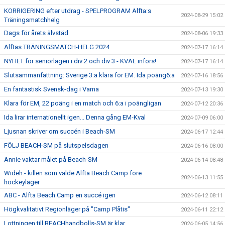
KORRIGERING efter utdrag - SPELPROGRAM Alfta:s
2024-08-29 15:02
Träningsmatchhelg
Dags för årets älvstäd
2024-08-06 19:33
Alftas TRÄNINGSMATCH-HELG 2024
2024-07-17 16:14
NYHET för seniorlagen i div 2 och div 3 - KVAL införs!
2024-07-17 16:14
Slutsammanfattning: Sverige 3:a klara för EM. Ida poäng6:a
2024-07-16 18:56
En fantastisk Svensk-dag i Varna
2024-07-13 19:30
Klara för EM, 22 poäng i en match och 6:a i poängligan
2024-07-12 20:36
Ida lirar internationellt igen... Denna gång EM-Kval
2024-07-09 06:00
Ljusnan skriver om succén i Beach-SM
2024-06-17 12:44
FÖLJ BEACH-SM på slutspelsdagen
2024-06-16 08:00
Annie vaktar målet på Beach-SM
2024-06-14 08:48
Wideh - killen som valde Alfta Beach Camp före
2024-06-13 11:55
hockeyläger
ABC - Alfta Beach Camp en succé igen
2024-06-12 08:11
Högkvalitativt Regionläger på "Camp Plåtis"
2024-06-11 22:12
Lottningen till BEACHhandbolls-SM är klar
2024-06-05 14:56