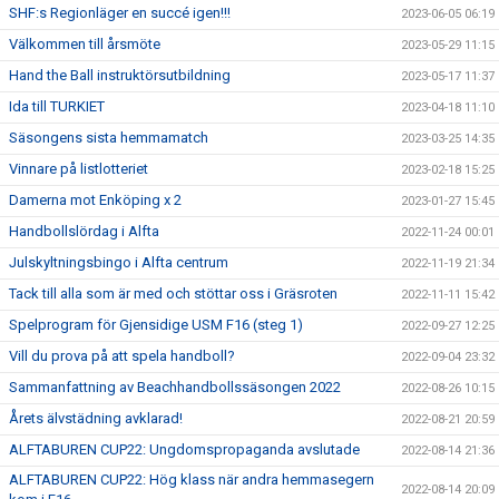
SHF:s Regionläger en succé igen!!!
2023-06-05 06:19
Välkommen till årsmöte
2023-05-29 11:15
Hand the Ball instruktörsutbildning
2023-05-17 11:37
Ida till TURKIET
2023-04-18 11:10
Säsongens sista hemmamatch
2023-03-25 14:35
Vinnare på listlotteriet
2023-02-18 15:25
Damerna mot Enköping x 2
2023-01-27 15:45
Handbollslördag i Alfta
2022-11-24 00:01
Julskyltningsbingo i Alfta centrum
2022-11-19 21:34
Tack till alla som är med och stöttar oss i Gräsroten
2022-11-11 15:42
Spelprogram för Gjensidige USM F16 (steg 1)
2022-09-27 12:25
Vill du prova på att spela handboll?
2022-09-04 23:32
Sammanfattning av Beachhandbollssäsongen 2022
2022-08-26 10:15
Årets älvstädning avklarad!
2022-08-21 20:59
ALFTABUREN CUP22: Ungdomspropaganda avslutade
2022-08-14 21:36
ALFTABUREN CUP22: Hög klass när andra hemmasegern
2022-08-14 20:09