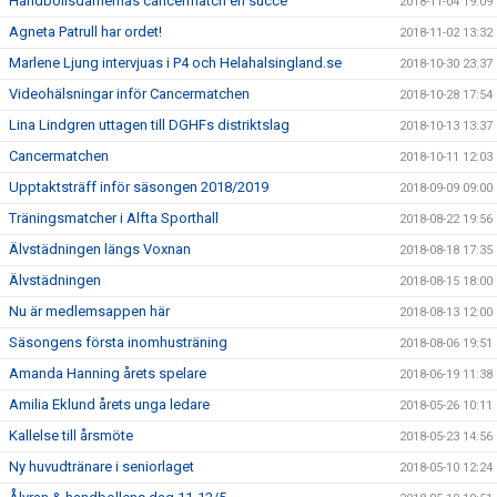
Handbollsdamernas cancermatch en succé
2018-11-04 19:09
Agneta Patrull har ordet!
2018-11-02 13:32
Marlene Ljung intervjuas i P4 och Helahalsingland.se
2018-10-30 23:37
Videohälsningar inför Cancermatchen
2018-10-28 17:54
Lina Lindgren uttagen till DGHFs distriktslag
2018-10-13 13:37
Cancermatchen
2018-10-11 12:03
Upptaktsträff inför säsongen 2018/2019
2018-09-09 09:00
Träningsmatcher i Alfta Sporthall
2018-08-22 19:56
Älvstädningen längs Voxnan
2018-08-18 17:35
Älvstädningen
2018-08-15 18:00
Nu är medlemsappen här
2018-08-13 12:00
Säsongens första inomhusträning
2018-08-06 19:51
Amanda Hanning årets spelare
2018-06-19 11:38
Amilia Eklund årets unga ledare
2018-05-26 10:11
Kallelse till årsmöte
2018-05-23 14:56
Ny huvudtränare i seniorlaget
2018-05-10 12:24