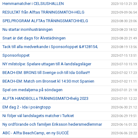
Hemmamatcher i CELSIUSHALLEN
2023-10-13 21:33
RESULTAT från Alftas TRÄNINGSMATCH-HELG
2023-09-09 06:54
SPELPROGRAM ALFTAs TRÄNINGSMATCHHELG
2023-08-30 23:06
Nu startar inomhusträningen
2023-08-23 18:52
Snart är det dags för Älvstädningen
2023-08-20 21:49
Tack till alla medverkande i Sponsorloppet &#128154;
2023-08-19 13:56
Sponsorloppet
2023-07-15 13:51
NY milstolpe: Spelare uttagen till A-landslagsläger
2023-07-10 15:19
BEACH-EM: BRONS till Sverige och till Ida Göllas!!!
2023-07-02 17:23
BEACH-EM: Match om Bronset kl 14:30 mot Spanien
2023-07-02 11:11
Spel om medaljerna på söndagen
2023-07-01 21:18
ALFTA HANDBOLLs TRÄNINGSMATCHhelg 2023
2023-07-01 12:22
EM dag 2 - Ida i poängtopp
2023-06-30 21:12
Ni följer väl landslagets matcher i Turkiet
2023-06-29 19:51
Ny ordförande och familjen Eriksson hedersmedlemmar
2023-06-16 01:32
ABC - Alfta BeachCamp, en ny SUCCÉ
2023-06-06 23:22