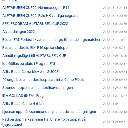
kom i F16
ALFTABUREN CUP22: Hemmaseger i F14
2022-08-13 21:14
ALFTABUREN CUP22: Falu HK värdiga segrare
2022-08-13 20:56
SPELPROGRAM ALFTABUREN CUP 2022
2022-08-09 23:36
Älvstädningen 2022
2022-08-04 20:38
Beach-EM: Förlust i kvartsfinal - dags för placeringsmatcher
2022-07-10 10:21
Beachhandbolls-EM: F16 spelar slutspel
2022-07-09 07:51
Anmälningsläget till ALFTABUREN CUP
2022-07-06 15:00
Ida Göllas på plats i Prag för EM
2022-07-05 22:11
Alfta BeachCamp blev en... SUCCE!
2022-06-07 09:54
40 unga beachhandbollsspelare intar Camp Plåtis
2022-06-03 09:52
Sponsorloppet och handbollsavslutningen
2022-05-23 21:36
IDA GÖLLAS till EM i Prag
2022-05-20 13:47
Alfta Beach Camp 4-6 juni
2022-05-06 11:21
Ljusnan uppmärksammar den planerade hallstängningen
2022-05-02 22:13
Radion uppmärksammar Hallbristen och tappet på
2022-04-28 09:51
tjejidrottare!