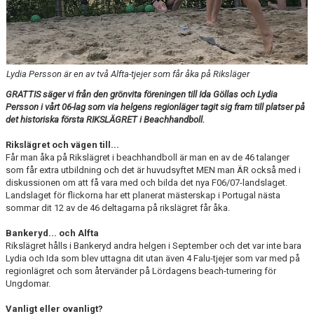
HANDBOLL PLAY
Lydia Persson är en av två Alfta-tjejer som får åka på Riksläger
GRATTIS säger vi från den grönvita föreningen till Ida Göllas och Lydia
Persson i vårt 06-lag som via helgens regionläger tagit sig fram till platser på
det historiska första RIKSLÄGRET i Beachhandboll.
Rikslägret och vägen till...
Får man åka på Rikslägret i beachhandboll är man en av de 46 talanger
som får extra utbildning och det är huvudsyftet MEN man ÄR också med i
diskussionen om att få vara med och bilda det nya F06/07-landslaget.
Landslaget för flickorna har ett planerat mästerskap i Portugal nästa
sommar dit 12 av de 46 deltagarna på rikslägret får åka.
Bankeryd... och Alfta
Rikslägret hålls i Bankeryd andra helgen i September och det var inte bara
Lydia och Ida som blev uttagna dit utan även 4 Falu-tjejer som var med på
regionlägret och som återvänder på Lördagens beach-turnering för
Ungdomar.
Vanligt eller ovanligt?