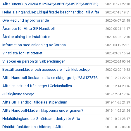
AlftaBurenCup 2020&#129342;&#8205;&#9792;&#65039;
2020-07-27 22:10
HelaHälsingland.se: Eldsjäl fixade beachhandboll till Alfta
2020-07-15 19:51
Ove Hedlund ny ordförande
2020-06-07 21:48
Årsmöte för Alfta GIF Handboll
2020-05-24 11:47
Återbetalning för Irstablixten
2020-04-06 12:10
Information med anledning av Corona
2020-03-12 22:01
Vinstlista för listlotteriet
2020-03-09 15:24
Vi söker en person till valberedningen
2020-02-24 00:14
Beställ teamkläder och accessoarer i vår klubbshop
2020-02-20 19:53
Alfta Handboll önskar er alla en riktigt god jul!!&#127876;
2019-12-21 22:04
Alfta en sekund från seger i Celciushallen
2019-12-14 23:16
Julskyltningsbingo
2019-12-04 17:16
Alfta GIF Handboll tilldelas stipendium
2019-11-25 21:29
Alfta Handboll-kläder i klapparna under granen?
2019-11-22 21:24
Helahälsingland.se: Smärtsamt derby för Alfta
2019-10-21 23:47
Distriktsfunktionärsutbildning i Alfta
2019-10-02 06:00