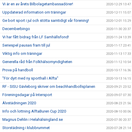
Vi är en av årets Bilbolagetambassadörer!
2020-12-29 13:47
Uppdaterad information om träningar
2020-12-11 15:07
Ge bort sport i jul och stötta samtidigt vår förening!
2020-12-01 15:29
Decemberbingo
2020-11-30 20:37
Vi har fått bidrag från LF Samhällsfond!
2020-11-24 13:39
Seriespel pausas fram till jul
2020-11-17 23:41
Viktig info om träningar
2020-11-13 17:33
Generella råd från Folkhälsomyndigheten
2020-11-12 10:54
Prova på handboll
2020-10-17 16:36
"För dyrt med ny sporthall i Alfta"
2020-10-13 16:15
RF - SISU Gävleborg skriver om beachhandbollsplanen
2020-09-21 23:52
Föreningsdagar på Intersport
2020-09-07 07:30
Älvstädningen 2020
2020-08-23 21:56
Info och lottning AlftaBuren Cup 2020
2020-08-10 00:06
Magnus Dehlin i Helahälsingland.se
2020-07-30 20:37
Storstädning i klubbrummet
2020-07-28 21:14