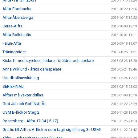
Alfta - HF SIF 23-31
2016-11-15 21:24
Alfta-Forsbacka
2016-10-22 12:26
Alfta-Åkersberga
2016-10-15 12:22
Ceres-Alfta
2016-10-08 12:19
Alfta-Bollstanäs
2016-10-01 11:11
Falun-Afta
2016-09-18 11:07
Träningstider
2016-08-26 01:31
Kickoff med styrelsen, ledare, föräldrar och spelare
2016-08-23 13:28
Anna Wiklund - årets damspelare
2016-05-24 12:46
Handbollsavslutning
2016-05-24 12:37
SERIEFINAL!
2016-03-15 23:02
Alftas målvakter drillas
2016-01-09 10:10
God Jul och Gott Nytt År!
2015-12-22 23:29
USM B-flickor Steg 2
2015-11-28 15:05
Rosersberg - Alfta 17-34 ( 5-17)
2015-11-25 21:13
Grattis till Alftas A-flickor som tagit sig till steg 3 i USM!
2015-11-22 21:42