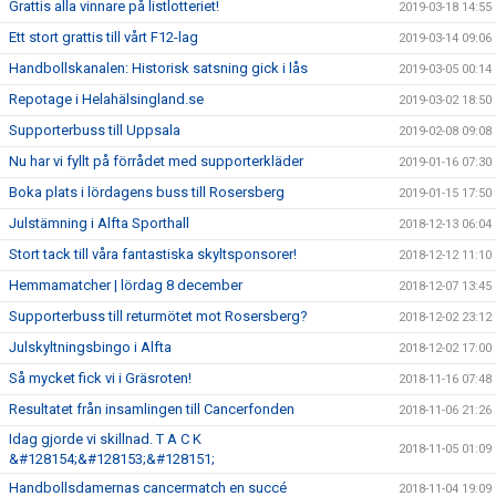
Grattis alla vinnare på listlotteriet!
2019-03-18 14:55
Ett stort grattis till vårt F12-lag
2019-03-14 09:06
Handbollskanalen: Historisk satsning gick i lås
2019-03-05 00:14
Repotage i Helahälsingland.se
2019-03-02 18:50
Supporterbuss till Uppsala
2019-02-08 09:08
Nu har vi fyllt på förrådet med supporterkläder
2019-01-16 07:30
Boka plats i lördagens buss till Rosersberg
2019-01-15 17:50
Julstämning i Alfta Sporthall
2018-12-13 06:04
Stort tack till våra fantastiska skyltsponsorer!
2018-12-12 11:10
Hemmamatcher | lördag 8 december
2018-12-07 13:45
Supporterbuss till returmötet mot Rosersberg?
2018-12-02 23:12
Julskyltningsbingo i Alfta
2018-12-02 17:00
Så mycket fick vi i Gräsroten!
2018-11-16 07:48
Resultatet från insamlingen till Cancerfonden
2018-11-06 21:26
Idag gjorde vi skillnad. T A C K
2018-11-05 01:09
&#128154;&#128153;&#128151;
Handbollsdamernas cancermatch en succé
2018-11-04 19:09