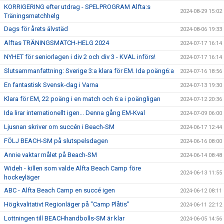
KORRIGERING efter utdrag - SPELPROGRAM Alfta:s
2024-08-29 15:02
Träningsmatchhelg
Dags för årets älvstäd
2024-08-06 19:33
Alftas TRÄNINGSMATCH-HELG 2024
2024-07-17 16:14
NYHET för seniorlagen i div 2 och div 3 - KVAL införs!
2024-07-17 16:14
Slutsammanfattning: Sverige 3:a klara för EM. Ida poäng6:a
2024-07-16 18:56
En fantastisk Svensk-dag i Varna
2024-07-13 19:30
Klara för EM, 22 poäng i en match och 6:a i poängligan
2024-07-12 20:36
Ida lirar internationellt igen... Denna gång EM-Kval
2024-07-09 06:00
Ljusnan skriver om succén i Beach-SM
2024-06-17 12:44
FÖLJ BEACH-SM på slutspelsdagen
2024-06-16 08:00
Annie vaktar målet på Beach-SM
2024-06-14 08:48
Wideh - killen som valde Alfta Beach Camp före
2024-06-13 11:55
hockeyläger
ABC - Alfta Beach Camp en succé igen
2024-06-12 08:11
Högkvalitativt Regionläger på "Camp Plåtis"
2024-06-11 22:12
Lottningen till BEACHhandbolls-SM är klar
2024-06-05 14:56