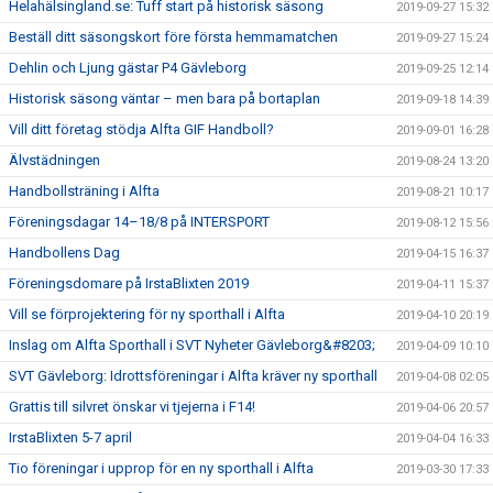
Helahälsingland.se: Tuff start på historisk säsong
2019-09-27 15:32
Beställ ditt säsongskort före första hemmamatchen
2019-09-27 15:24
Dehlin och Ljung gästar P4 Gävleborg
2019-09-25 12:14
Historisk säsong väntar – men bara på bortaplan
2019-09-18 14:39
Vill ditt företag stödja Alfta GIF Handboll?
2019-09-01 16:28
Älvstädningen
2019-08-24 13:20
Handbollsträning i Alfta
2019-08-21 10:17
Föreningsdagar 14–18/8 på INTERSPORT
2019-08-12 15:56
Handbollens Dag
2019-04-15 16:37
Föreningsdomare på IrstaBlixten 2019
2019-04-11 15:37
Vill se förprojektering för ny sporthall i Alfta
2019-04-10 20:19
Inslag om Alfta Sporthall i SVT Nyheter Gävleborg&#8203;
2019-04-09 10:10
SVT Gävleborg: Idrottsföreningar i Alfta kräver ny sporthall
2019-04-08 02:05
Grattis till silvret önskar vi tjejerna i F14!
2019-04-06 20:57
IrstaBlixten 5-7 april
2019-04-04 16:33
Tio föreningar i upprop för en ny sporthall i Alfta
2019-03-30 17:33