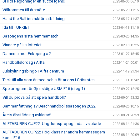
SHF:s Regionläger en succé igen!!!
2023-06-05 06:19
Välkommen till årsmöte
2023-05-29 11:15
Hand the Ball instruktörsutbildning
2023-05-17 11:37
Ida till TURKIET
2023-04-18 11:10
Säsongens sista hemmamatch
2023-03-25 14:35
Vinnare på listlotteriet
2023-02-18 15:25
Damerna mot Enköping x 2
2023-01-27 15:45
Handbollslördag i Alfta
2022-11-24 00:01
Julskyltningsbingo i Alfta centrum
2022-11-19 21:34
Tack till alla som är med och stöttar oss i Gräsroten
2022-11-11 15:42
Spelprogram för Gjensidige USM F16 (steg 1)
2022-09-27 12:25
Vill du prova på att spela handboll?
2022-09-04 23:32
Sammanfattning av Beachhandbollssäsongen 2022
2022-08-26 10:15
Årets älvstädning avklarad!
2022-08-21 20:59
ALFTABUREN CUP22: Ungdomspropaganda avslutade
2022-08-14 21:36
ALFTABUREN CUP22: Hög klass när andra hemmasegern
2022-08-14 20:09
kom i F16