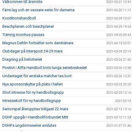
Välkommen till årsmöte
2021-05-21 12:45
Färre lag och en vassare serie för damerna
2021-05-20 11:19
Konditionshandboll
2021-05-04 13:07
Beachplanen och beachplaner
2021-04-29 19:54
Träning inomhus pausas
2021-04-20 09:43
Magnus Dehlin fortsätter som damtränare
2021-04-13 22:01
Clubdagar på Intersport 24-29 mars
2021-03-24 23:14
Dragning på listlotteriet
2021-03-24 21:50
Positivt i Alfta Handboll trots tunga seriebeskedet
2021-02-26 12:28
Undantaget för enstaka matcher tas bort
2021-02-26 12:21
Nya sponsorskyltar på plats i hallen
2021-02-23 23:59
Stort intresse för ny handbollsgrupp
2021-02-23 15:16
Intressekoll för ny handbollsgrupp
2021-02-13
Seniorspel återupptas tidigast 22 mars
2021-02-12 12:16
DGHF uppgår i Handbollförbundet Mitt
2021-02-12 11:53
DGHFs ungdomsserier avslutas
2021-01-27 21:46