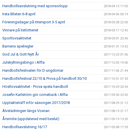
Handbollsavslutning med sponsorlopp
2018-04-13 17:05
Irsta Blixten 6-8 april
2018-04-06 00:19
Föreningsdagar på Intersport 3-5 april
2018-03-28 22:00
Vinnare på listlotteriet
2018-03-17 12:45
Sportlovsaktivitet
2018-03-01 23:40
Barnens spelregler
2018-01-31 13:42
God Jul & Gott Nytt År
2017-12-23 01:06
Julskyltningsbingo i Alfta
2017-12-05 19:06
Handbollsfestivalen för D-ungdomar
2017-11-06 21:44
Handbollsfestival 22/10 & Prova på handboll 30/10
2017-10-31 07:33
Höstlovsaktivitet - Prova spela handboll
2017-10-29 20:54
Josefin Karlström gör comeback i Alfta
2017-09-30 23:50
Upptaktsträff inför säsongen 2017/2018
2017-08-29 21:12
Älvstädningen längs Voxnan
2017-08-13 21:17
Årsmöte (uppdaterad med beslut)
2017-05-19 13:20
Handbollsavslutning 16/17
2017-05-08 17:59