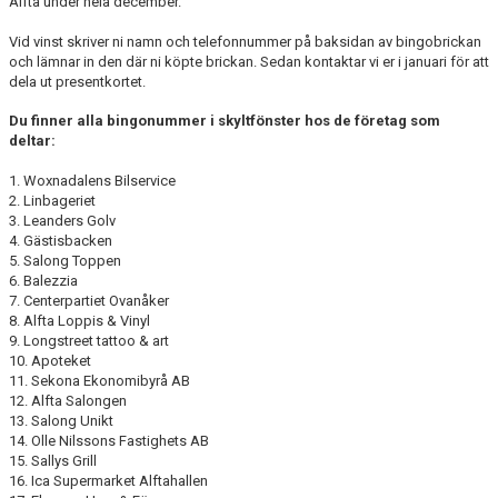
Alfta under hela december.
HANDBOLL PLAY
Vid vinst skriver ni namn och telefonnummer på baksidan av bingobrickan
och lämnar in den där ni köpte brickan. Sedan kontaktar vi er i januari för att
dela ut presentkortet.
Du finner alla bingonummer i skyltfönster hos de företag som
deltar:
1. Woxnadalens Bilservice
2. Linbageriet
3. Leanders Golv
4. Gästisbacken
5. Salong Toppen
6. Balezzia
7. Centerpartiet Ovanåker
8. Alfta Loppis & Vinyl
9. Longstreet tattoo & art
10. Apoteket
11. Sekona Ekonomibyrå AB
12. Alfta Salongen
13. Salong Unikt
14. Olle Nilssons Fastighets AB
15. Sallys Grill
16. Ica Supermarket Alftahallen