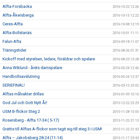
Alfta-Forsbacka
2016-10-22 12:26
Alfta-Åkersberga
2016-10-15 12:22
Ceres-Alfta
2016-10-08 12:19
Alfta-Bollstanäs
2016-10-01 11:11
Falun-Afta
2016-09-18 11:07
Träningstider
2016-08-26 01:31
Kickoff med styrelsen, ledare, föräldrar och spelare
2016-08-23 13:28
Anna Wiklund - årets damspelare
2016-05-24 12:46
Handbollsavslutning
2016-05-24 12:37
SERIEFINAL!
2016-03-15 23:02
Alftas målvakter drillas
2016-01-09 10:10
God Jul och Gott Nytt År!
2015-12-22 23:29
USM B-flickor Steg 2
2015-11-28 15:05
Rosersberg - Alfta 17-34 ( 5-17)
2015-11-25 21:13
Grattis till Alftas A-flickor som tagit sig till steg 3 i USM!
2015-11-22 21:42
Alfta – Jakobsberg 28-24 (11-14)
2015-11-17 23:43