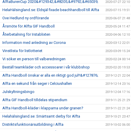
AlftaBurenCup 2020&#129342;&#8205;&#9792;&#65039;
2020-07-27 22:10
HelaHälsingland.se: Eldsjäl fixade beachhandboll till Alfta
2020-07-15 19:51
Ove Hedlund ny ordförande
2020-06-07 21:48
Årsmöte för Alfta GIF Handboll
2020-05-24 11:47
Återbetalning för Irstablixten
2020-04-06 12:10
Information med anledning av Corona
2020-03-12 22:01
Vinstlista för listlotteriet
2020-03-09 15:24
Vi söker en person till valberedningen
2020-02-24 00:14
Beställ teamkläder och accessoarer i vår klubbshop
2020-02-20 19:53
Alfta Handboll önskar er alla en riktigt god jul!!&#127876;
2019-12-21 22:04
Alfta en sekund från seger i Celciushallen
2019-12-14 23:16
Julskyltningsbingo
2019-12-04 17:16
Alfta GIF Handboll tilldelas stipendium
2019-11-25 21:29
Alfta Handboll-kläder i klapparna under granen?
2019-11-22 21:24
Helahälsingland.se: Smärtsamt derby för Alfta
2019-10-21 23:47
Distriktsfunktionärsutbildning i Alfta
2019-10-02 06:00