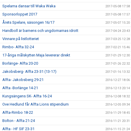
Spelarna dansar till Waka Waka
2017-05-08 17:58
Sponsorloppet 2017
2017-05-08 17:57
Årets Spelare, säsongen 16/17
2017-05-07 15:20
Handboll är barnens och ungdomarnas idrott
2017-04-24 23:43
Vinnare på listlotteriet
2017-03-25 12:28
Rimbo- Alfta 32-24
2017-02-21 15:46
17-åriga målskytten Maja levererar direkt
2017-01-29 12:30
Borlänge- Alfta 20-20
2017-01-26 22:32
Jakobsberg- Alfta 23-31 (13-17)
2017-01-16 13:32
Alfta- Jakobsberg 29-21
2016-12-27 18:06
Alfta -Borlänge 14-21
2016-12-13 20:14
Kungsängens SK- Alfta 16-24
2016-12-08 18:32
Ove Hedlund får Alfta Lions stipendium
2016-12-05 09:34
Alfta-Rimbo 18-22
2016-11-29 18:45
Bolton - Alfta 21-24
2016-11-21 20:31
Alfta - HF SIF 23-31
2016-11-15 21:24