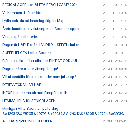
REGIONLÄGER och ALFTA BEACH CAMP 2024
2024-05-09 14:55
Välkommen till årsmöte
2024-04-18 23:40
Lydia och Ida på landslagsläger i Maj
2024-04-12 14:02
Årets handbollsavslutning med Sponsorloppet
2024-04-10 14:35
Vinnare på listlotteriet
2024-03-16 13:45
Dagen är HÄR! Det är HANDBOLLSFEST i hallen!
2024-02-09 10:34
SUPERHELGEN i Alfta Sporthall
2024-02-08 13:31
Från oss alla... till er alla... en RIKTIGT GOD JUL
2023-12-24 07:22
Dags för årets julskyltningsbingo!
2023-12-08 08:48
Vill ni beställa föreningskläder som julklapp?
2023-12-05 21:39
DERBYVECKAN ÄR HÄR
2023-11-29 17:27
INFÖR hemmamatch mot Finspångs HK
2023-11-26 07:53
HEMMAHELG för SENIORLAGEN!
2023-11-21 12:44
Miniliga i Alfta Sporthall på lördag
&#129342;&#8205;&#9792;&#65039;&#129342;&#8205;&#9794;&#65039;
ALFTAS tjejer i SVERIGECUPEN
2023-11-11 06:41