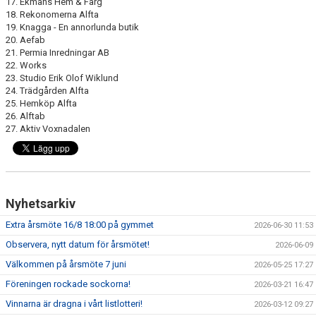
17. Ekmans Hem & Färg
18. Rekonomerna Alfta
19. Knagga - En annorlunda butik
20. Aefab
21. Permia Inredningar AB
22. Works
23. Studio Erik Olof Wiklund
24. Trädgården Alfta
25. Hemköp Alfta
26. Alftab
27. Aktiv Voxnadalen
Nyhetsarkiv
Extra årsmöte 16/8 18:00 på gymmet
2026-06-30 11:53
Observera, nytt datum för årsmötet!
2026-06-09
Välkommen på årsmöte 7 juni
2026-05-25 17:27
Föreningen rockade sockorna!
2026-03-21 16:47
Vinnarna är dragna i vårt listlotteri!
2026-03-12 09:27