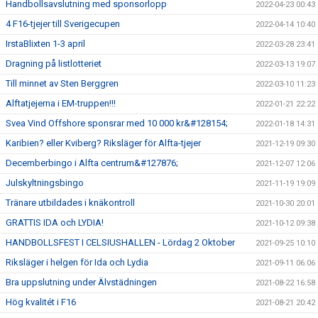
Handbollsavslutning med sponsorlopp
2022-04-23 00:43
4 F16-tjejer till Sverigecupen
2022-04-14 10:40
IrstaBlixten 1-3 april
2022-03-28 23:41
Dragning på listlotteriet
2022-03-13 19:07
Till minnet av Sten Berggren
2022-03-10 11:23
Alftatjejerna i EM-truppen!!!
2022-01-21 22:22
Svea Vind Offshore sponsrar med 10 000 kr&#128154;
2022-01-18 14:31
Karibien? eller Kviberg? Riksläger för Alfta-tjejer
2021-12-19 09:30
Decemberbingo i Alfta centrum&#127876;
2021-12-07 12:06
Julskyltningsbingo
2021-11-19 19:09
Tränare utbildades i knäkontroll
2021-10-30 20:01
GRATTIS IDA och LYDIA!
2021-10-12 09:38
HANDBOLLSFEST I CELSIUSHALLEN - Lördag 2 Oktober
2021-09-25 10:10
Riksläger i helgen för Ida och Lydia
2021-09-11 06:06
Bra uppslutning under Älvstädningen
2021-08-22 16:58
Hög kvalitét i F16
2021-08-21 20:42