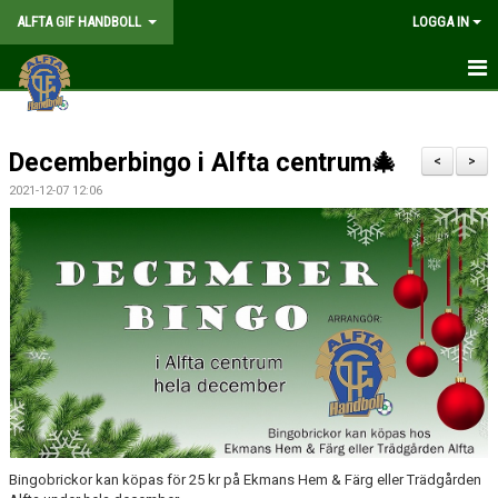
ALFTA GIF HANDBOLL
LOGGA IN
HEM
Decemberbingo i Alfta centrum🎄
FÖRENINGEN
<
>
2021-12-07 12:06
MEDLEMSKAP
MATCHER
GÅ PÅ MATCH
KALENDER
TABELLER
WEBSHOP
Bingobrickor kan köpas för 25 kr på Ekmans Hem & Färg eller Trädgården