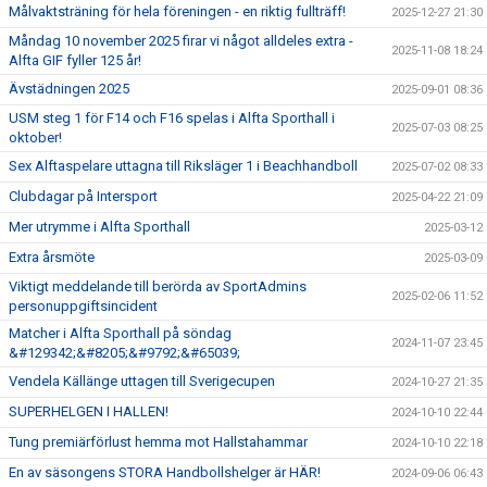
Målvaktsträning för hela föreningen - en riktig fullträff!
2025-12-27 21:30
Måndag 10 november 2025 firar vi något alldeles extra -
2025-11-08 18:24
Alfta GIF fyller 125 år!
Ävstädningen 2025
2025-09-01 08:36
USM steg 1 för F14 och F16 spelas i Alfta Sporthall i
2025-07-03 08:25
oktober!
Sex Alftaspelare uttagna till Riksläger 1 i Beachhandboll
2025-07-02 08:33
Clubdagar på Intersport
2025-04-22 21:09
Mer utrymme i Alfta Sporthall
2025-03-12
Extra årsmöte
2025-03-09
Viktigt meddelande till berörda av SportAdmins
2025-02-06 11:52
personuppgiftsincident
Matcher i Alfta Sporthall på söndag
2024-11-07 23:45
&#129342;&#8205;&#9792;&#65039;
Vendela Källänge uttagen till Sverigecupen
2024-10-27 21:35
SUPERHELGEN I HALLEN!
2024-10-10 22:44
Tung premiärförlust hemma mot Hallstahammar
2024-10-10 22:18
En av säsongens STORA Handbollshelger är HÄR!
2024-09-06 06:43