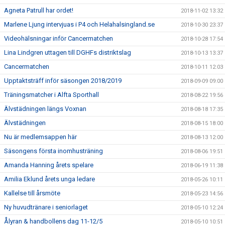
Agneta Patrull har ordet!
2018-11-02 13:32
Marlene Ljung intervjuas i P4 och Helahalsingland.se
2018-10-30 23:37
Videohälsningar inför Cancermatchen
2018-10-28 17:54
Lina Lindgren uttagen till DGHFs distriktslag
2018-10-13 13:37
Cancermatchen
2018-10-11 12:03
Upptaktsträff inför säsongen 2018/2019
2018-09-09 09:00
Träningsmatcher i Alfta Sporthall
2018-08-22 19:56
Älvstädningen längs Voxnan
2018-08-18 17:35
Älvstädningen
2018-08-15 18:00
Nu är medlemsappen här
2018-08-13 12:00
Säsongens första inomhusträning
2018-08-06 19:51
Amanda Hanning årets spelare
2018-06-19 11:38
Amilia Eklund årets unga ledare
2018-05-26 10:11
Kallelse till årsmöte
2018-05-23 14:56
Ny huvudtränare i seniorlaget
2018-05-10 12:24
Ålyran & handbollens dag 11-12/5
2018-05-10 10:51