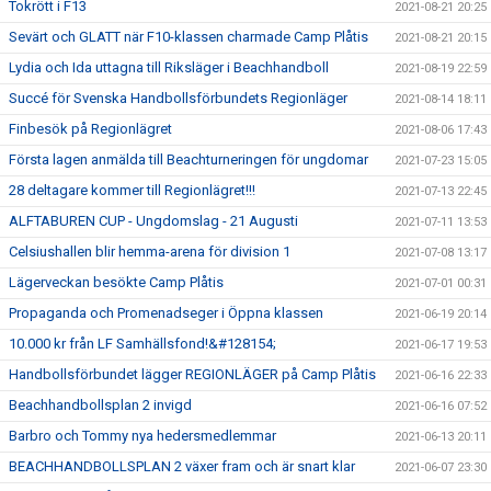
Tokrött i F13
2021-08-21 20:25
Sevärt och GLATT när F10-klassen charmade Camp Plåtis
2021-08-21 20:15
Lydia och Ida uttagna till Riksläger i Beachhandboll
2021-08-19 22:59
Succé för Svenska Handbollsförbundets Regionläger
2021-08-14 18:11
Finbesök på Regionlägret
2021-08-06 17:43
Första lagen anmälda till Beachturneringen för ungdomar
2021-07-23 15:05
28 deltagare kommer till Regionlägret!!!
2021-07-13 22:45
ALFTABUREN CUP - Ungdomslag - 21 Augusti
2021-07-11 13:53
Celsiushallen blir hemma-arena för division 1
2021-07-08 13:17
Lägerveckan besökte Camp Plåtis
2021-07-01 00:31
Propaganda och Promenadseger i Öppna klassen
2021-06-19 20:14
10.000 kr från LF Samhällsfond!&#128154;
2021-06-17 19:53
Handbollsförbundet lägger REGIONLÄGER på Camp Plåtis
2021-06-16 22:33
Beachhandbollsplan 2 invigd
2021-06-16 07:52
Barbro och Tommy nya hedersmedlemmar
2021-06-13 20:11
BEACHHANDBOLLSPLAN 2 växer fram och är snart klar
2021-06-07 23:30