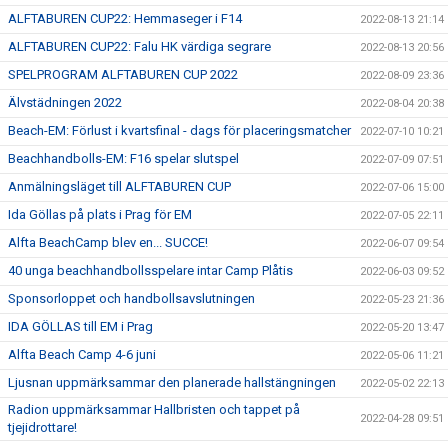
ALFTABUREN CUP22: Hemmaseger i F14
2022-08-13 21:14
ALFTABUREN CUP22: Falu HK värdiga segrare
2022-08-13 20:56
SPELPROGRAM ALFTABUREN CUP 2022
2022-08-09 23:36
Älvstädningen 2022
2022-08-04 20:38
Beach-EM: Förlust i kvartsfinal - dags för placeringsmatcher
2022-07-10 10:21
Beachhandbolls-EM: F16 spelar slutspel
2022-07-09 07:51
Anmälningsläget till ALFTABUREN CUP
2022-07-06 15:00
Ida Göllas på plats i Prag för EM
2022-07-05 22:11
Alfta BeachCamp blev en... SUCCE!
2022-06-07 09:54
40 unga beachhandbollsspelare intar Camp Plåtis
2022-06-03 09:52
Sponsorloppet och handbollsavslutningen
2022-05-23 21:36
IDA GÖLLAS till EM i Prag
2022-05-20 13:47
Alfta Beach Camp 4-6 juni
2022-05-06 11:21
Ljusnan uppmärksammar den planerade hallstängningen
2022-05-02 22:13
Radion uppmärksammar Hallbristen och tappet på
2022-04-28 09:51
tjejidrottare!