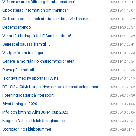
Vi är en av årets Bilbolagetambassadörer!
2020-12-29 13:47
Uppdaterad information om träningar
2020-12-11 15:07
Ge bort sport i jul och stötta samtidigt vår förening!
2020-12-01 15:29
Decemberbingo
2020-11-30 20:37
Vi har fått bidrag från LF Samhällsfond!
2020-11-24 13:39
Seriespel pausas fram till jul
2020-11-17 23:41
Viktig info om träningar
2020-11-13 17:33
Generella råd från Folkhälsomyndigheten
2020-11-12 10:54
Prova på handboll
2020-10-17 16:36
"För dyrt med ny sporthall i Alfta"
2020-10-13 16:15
RF - SISU Gävleborg skriver om beachhandbollsplanen
2020-09-21 23:52
Föreningsdagar på Intersport
2020-09-07 07:30
Älvstädningen 2020
2020-08-23 21:56
Info och lottning AlftaBuren Cup 2020
2020-08-10 00:06
Magnus Dehlin i Helahälsingland.se
2020-07-30 20:37
Storstädning i klubbrummet
2020-07-28 21:14