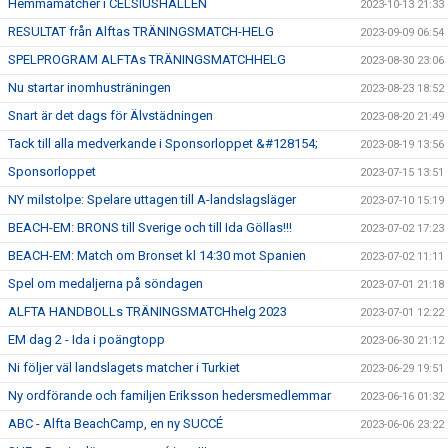
Hemmamatcher i CELSIUSHALLEN
2023-10-13 21:33
RESULTAT från Alftas TRÄNINGSMATCH-HELG
2023-09-09 06:54
SPELPROGRAM ALFTAs TRÄNINGSMATCHHELG
2023-08-30 23:06
Nu startar inomhusträningen
2023-08-23 18:52
Snart är det dags för Älvstädningen
2023-08-20 21:49
Tack till alla medverkande i Sponsorloppet &#128154;
2023-08-19 13:56
Sponsorloppet
2023-07-15 13:51
NY milstolpe: Spelare uttagen till A-landslagsläger
2023-07-10 15:19
BEACH-EM: BRONS till Sverige och till Ida Göllas!!!
2023-07-02 17:23
BEACH-EM: Match om Bronset kl 14:30 mot Spanien
2023-07-02 11:11
Spel om medaljerna på söndagen
2023-07-01 21:18
ALFTA HANDBOLLs TRÄNINGSMATCHhelg 2023
2023-07-01 12:22
EM dag 2 - Ida i poängtopp
2023-06-30 21:12
Ni följer väl landslagets matcher i Turkiet
2023-06-29 19:51
Ny ordförande och familjen Eriksson hedersmedlemmar
2023-06-16 01:32
ABC - Alfta BeachCamp, en ny SUCCÉ
2023-06-06 23:22