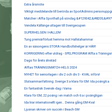
Extra årsmöte
Viktigt meddelande till berörda av SportAdmins personuppgi
Matcher i Alfta Sporthall på söndag &#129342;&#8205;&#9
Vendela Källänge uttagen till Sverigecupen
SUPERHELGEN I HALLEN!
Tung premiärförlust hemma mot Hallstahammar
En av säsongens STORA Handbollshelger är HÄR!
KORRIGERING efter utdrag - SPELPROGRAM Alfta:s Tränings
Dags för årets älvstäd
Alftas TRÄNINGSMATCH-HELG 2024
NYHET för seniorlagen i div 2 och div 3 - KVAL införs!
Slutsammanfattning: Sverige 3:a klara för EM. Ida poäng6:a
En fantastisk Svensk-dag i Varna
Klara för EM, 22 poäng i en match och 6:a i poängligan
Ida lirar internationellt igen... Denna gång EM-Kval
Ljusnan skriver om succén i Beach-SM