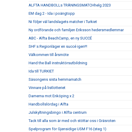
ALFTA HANDBOLLs TRÄNINGSMATCHhelg 2023
EM dag 2 - Ida i poängtopp
Ni följer väl landslagets matcher i Turkiet
Ny ordförande och familjen Eriksson hedersmedlemmar
ABC - Alfta BeachCamp, en ny SUCCÉ
SHF:s Regionläger en succé igen!!!
Välkommen till årsmöte
Hand the Ball instruktörsutbildning
Ida till TURKIET
Säsongens sista hemmamatch
Vinnare på listlotteriet
Damerna mot Enköping x 2
Handbollslördag i Alfta
Julskyltningsbingo i Alfta centrum
Tack till alla som är med och stöttar oss i Gräsroten
Spelprogram för Gjensidige USM F16 (steg 1)