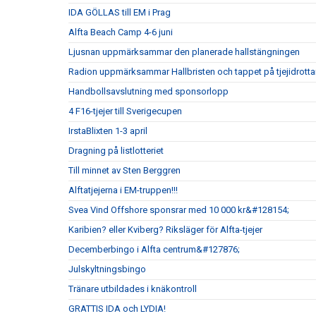
IDA GÖLLAS till EM i Prag
Alfta Beach Camp 4-6 juni
Ljusnan uppmärksammar den planerade hallstängningen
Radion uppmärksammar Hallbristen och tappet på tjejidrotta
Handbollsavslutning med sponsorlopp
4 F16-tjejer till Sverigecupen
IrstaBlixten 1-3 april
Dragning på listlotteriet
Till minnet av Sten Berggren
Alftatjejerna i EM-truppen!!!
Svea Vind Offshore sponsrar med 10 000 kr&#128154;
Karibien? eller Kviberg? Riksläger för Alfta-tjejer
Decemberbingo i Alfta centrum&#127876;
Julskyltningsbingo
Tränare utbildades i knäkontroll
GRATTIS IDA och LYDIA!