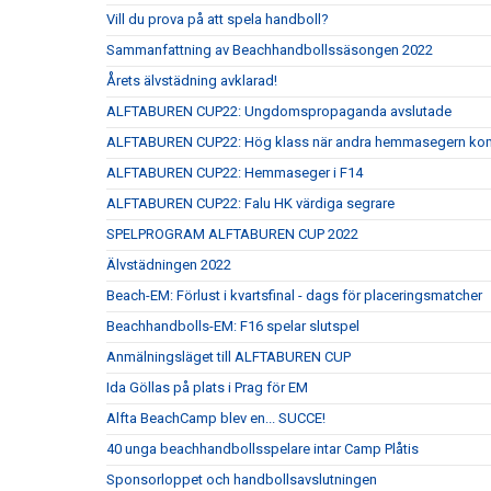
Vill du prova på att spela handboll?
Sammanfattning av Beachhandbollssäsongen 2022
Årets älvstädning avklarad!
ALFTABUREN CUP22: Ungdomspropaganda avslutade
ALFTABUREN CUP22: Hög klass när andra hemmasegern kom
ALFTABUREN CUP22: Hemmaseger i F14
ALFTABUREN CUP22: Falu HK värdiga segrare
SPELPROGRAM ALFTABUREN CUP 2022
Älvstädningen 2022
Beach-EM: Förlust i kvartsfinal - dags för placeringsmatcher
Beachhandbolls-EM: F16 spelar slutspel
Anmälningsläget till ALFTABUREN CUP
Ida Göllas på plats i Prag för EM
Alfta BeachCamp blev en... SUCCE!
40 unga beachhandbollsspelare intar Camp Plåtis
Sponsorloppet och handbollsavslutningen