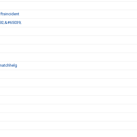
ftsincident
792;&#65039;
matchhelg