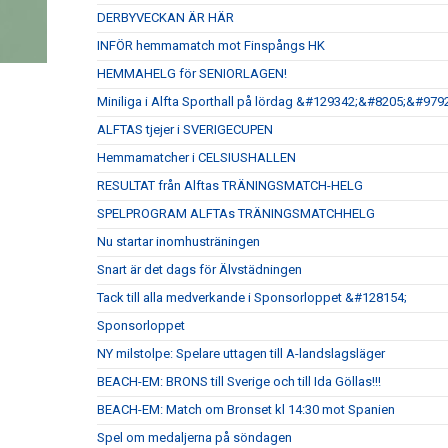
DERBYVECKAN ÄR HÄR
INFÖR hemmamatch mot Finspångs HK
HEMMAHELG för SENIORLAGEN!
Miniliga i Alfta Sporthall på lördag &#129342;&#8205;&#
ALFTAS tjejer i SVERIGECUPEN
Hemmamatcher i CELSIUSHALLEN
RESULTAT från Alftas TRÄNINGSMATCH-HELG
SPELPROGRAM ALFTAs TRÄNINGSMATCHHELG
Nu startar inomhusträningen
Snart är det dags för Älvstädningen
Tack till alla medverkande i Sponsorloppet &#128154;
Sponsorloppet
NY milstolpe: Spelare uttagen till A-landslagsläger
BEACH-EM: BRONS till Sverige och till Ida Göllas!!!
BEACH-EM: Match om Bronset kl 14:30 mot Spanien
Spel om medaljerna på söndagen