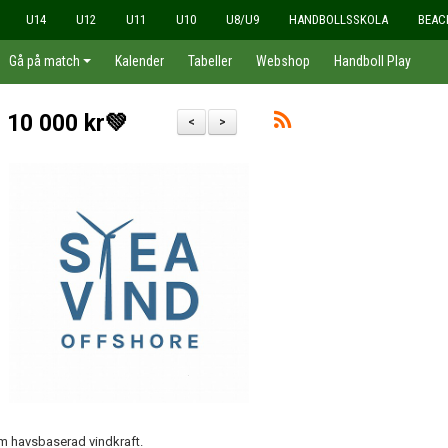
U14
U12
U11
U10
U8/U9
HANDBOLLSSKOLA
BEAC
Gå på match
Kalender
Tabeller
Webshop
Handboll Play
 10 000 kr💚
<
>
m havsbaserad vindkraft.