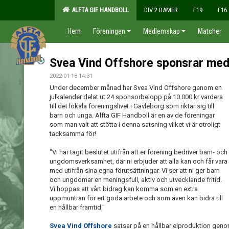
ALFTA GIF HANDBOLL
DIV 2 DAMER
F19
F16
Hem
Föreningen
Medlemskap
Matcher
Svea Vind Offshore sponsrar med
2022-01-18 14:31
Under december månad har Svea Vind Offshore genom en
julkalender delat ut 24 sponsorbelopp på 10.000 kr vardera
till det lokala föreningslivet i Gävleborg som riktar sig till
barn och unga. Alfta GIF Handboll är en av de föreningar
som man valt att stötta i denna satsning vilket vi är otroligt
tacksamma för!
"Vi har tagit beslutet utifrån att er förening bedriver barn- och
ungdomsverksamhet, där ni erbjuder att alla kan och får vara
med utifrån sina egna förutsättningar. Vi ser att ni ger barn
och ungdomar en meningsfull, aktiv och utvecklande fritid.
Vi hoppas att vårt bidrag kan komma som en extra
uppmuntran för ert goda arbete och som även kan bidra till
en hållbar framtid."
Svea Vind Offshore
satsar på en hållbar elproduktion geno