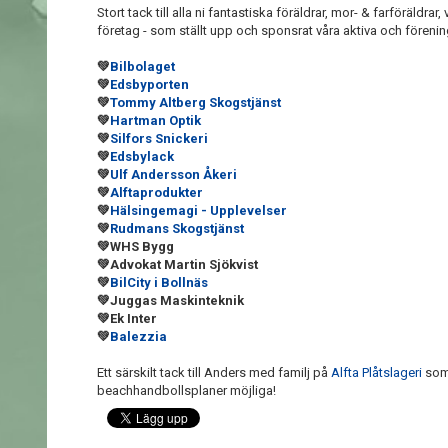
Stort tack till alla ni fantastiska föräldrar, mor- & farföräldra
företag - som ställt upp och sponsrat våra aktiva och fören
💚
Bilbolaget
💚
Edsbyporten
💚
Tommy Altberg Skogstjänst
💚
Hartman Optik
💚
Silfors Snickeri
💚
Edsbylack
💚
Ulf Andersson Åkeri
💚
Alftaprodukter
💚
Hälsingemagi - Upplevelser
💚
Rudmans Skogstjänst
💚
WHS Bygg
💚
Advokat Martin Sjökvist
💚
BilCity i Bollnäs
💚
Juggas Maskinteknik
💚
Ek Inter
💚
Balezzia
Ett särskilt tack till Anders med familj på
Alfta Plåtslageri
som 
beachhandbollsplaner möjliga!