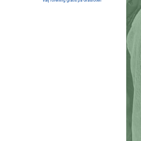
Välj förening gratis på Gräsroten