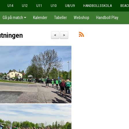
U14
U12
U11
U10
U8/U9
HANDBOLLSSKOLA
BEAC
Gå på match
Kalender
Tabeller
Webshop
Handboll Play
utningen
<
>