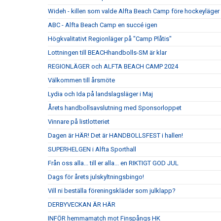
Wideh - killen som valde Alfta Beach Camp före hockeyläger
ABC - Alfta Beach Camp en succé igen
Högkvalitativt Regionläger på "Camp Plåtis"
Lottningen till BEACHhandbolls-SM är klar
REGIONLÄGER och ALFTA BEACH CAMP 2024
Välkommen till årsmöte
Lydia och Ida på landslagsläger i Maj
Årets handbollsavslutning med Sponsorloppet
Vinnare på listlotteriet
Dagen är HÄR! Det är HANDBOLLSFEST i hallen!
SUPERHELGEN i Alfta Sporthall
Från oss alla... till er alla... en RIKTIGT GOD JUL
Dags för årets julskyltningsbingo!
Vill ni beställa föreningskläder som julklapp?
DERBYVECKAN ÄR HÄR
INFÖR hemmamatch mot Finspångs HK