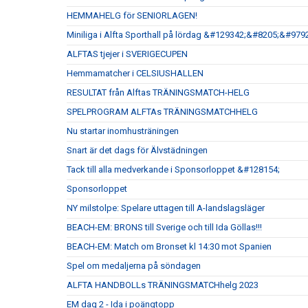
HEMMAHELG för SENIORLAGEN!
Miniliga i Alfta Sporthall på lördag &#129342;&#8205;&#
ALFTAS tjejer i SVERIGECUPEN
Hemmamatcher i CELSIUSHALLEN
RESULTAT från Alftas TRÄNINGSMATCH-HELG
SPELPROGRAM ALFTAs TRÄNINGSMATCHHELG
Nu startar inomhusträningen
Snart är det dags för Älvstädningen
Tack till alla medverkande i Sponsorloppet &#128154;
Sponsorloppet
NY milstolpe: Spelare uttagen till A-landslagsläger
BEACH-EM: BRONS till Sverige och till Ida Göllas!!!
BEACH-EM: Match om Bronset kl 14:30 mot Spanien
Spel om medaljerna på söndagen
ALFTA HANDBOLLs TRÄNINGSMATCHhelg 2023
EM dag 2 - Ida i poängtopp