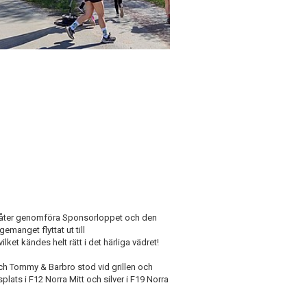
l åter genomföra Sponsorloppet och den
manget flyttat ut till
lket kändes helt rätt i det härliga vädret!
h Tommy & Barbro stod vid grillen och
lats i F12 Norra Mitt och silver i F19 Norra