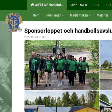
ALFTA GIF HANDBOLL
DIV 2 DAMER
F19
F16
Hem
Föreningen
Medlemskap
Matcher
Sponsorloppet och handbollsavsl
2022-05-23 21:36