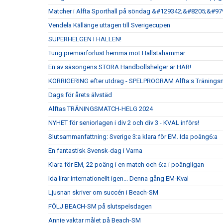
Matcher i Alfta Sporthall på söndag &#129342;&#8205;&#9
Vendela Källänge uttagen till Sverigecupen
SUPERHELGEN I HALLEN!
Tung premiärförlust hemma mot Hallstahammar
En av säsongens STORA Handbollshelger är HÄR!
KORRIGERING efter utdrag - SPELPROGRAM Alfta:s Tränings
Dags för årets älvstäd
Alftas TRÄNINGSMATCH-HELG 2024
NYHET för seniorlagen i div 2 och div 3 - KVAL införs!
Slutsammanfattning: Sverige 3:a klara för EM. Ida poäng6:a
En fantastisk Svensk-dag i Varna
Klara för EM, 22 poäng i en match och 6:a i poängligan
Ida lirar internationellt igen... Denna gång EM-Kval
Ljusnan skriver om succén i Beach-SM
FÖLJ BEACH-SM på slutspelsdagen
Annie vaktar målet på Beach-SM