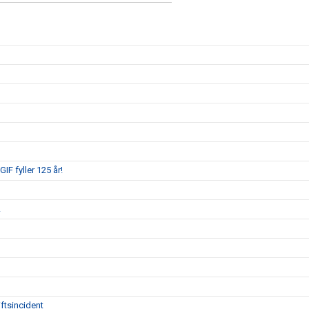
IF fyller 125 år!
!
ftsincident