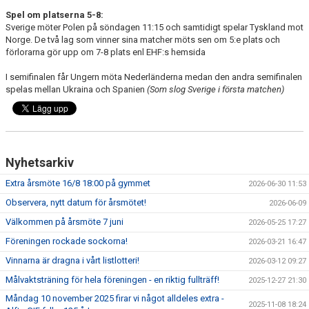
Spel om platserna 5-8:
Sverige möter Polen på söndagen 11:15 och samtidigt spelar Tyskland mot
Norge. De två lag som vinner sina matcher möts sen om 5:e plats och
förlorarna gör upp om 7-8 plats enl EHF:s hemsida
I semifinalen får Ungern möta Nederländerna medan den andra semifinalen
spelas mellan Ukraina och Spanien
(Som slog Sverige i första matchen)
Nyhetsarkiv
Extra årsmöte 16/8 18:00 på gymmet
2026-06-30 11:53
Observera, nytt datum för årsmötet!
2026-06-09
Välkommen på årsmöte 7 juni
2026-05-25 17:27
Föreningen rockade sockorna!
2026-03-21 16:47
Vinnarna är dragna i vårt listlotteri!
2026-03-12 09:27
Målvaktsträning för hela föreningen - en riktig fullträff!
2025-12-27 21:30
Måndag 10 november 2025 firar vi något alldeles extra -
2025-11-08 18:24