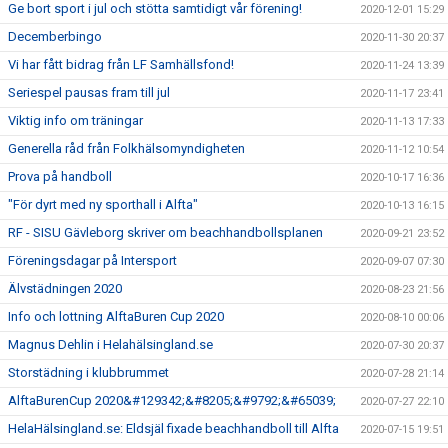
Ge bort sport i jul och stötta samtidigt vår förening!
2020-12-01 15:29
Decemberbingo
2020-11-30 20:37
Vi har fått bidrag från LF Samhällsfond!
2020-11-24 13:39
Seriespel pausas fram till jul
2020-11-17 23:41
Viktig info om träningar
2020-11-13 17:33
Generella råd från Folkhälsomyndigheten
2020-11-12 10:54
Prova på handboll
2020-10-17 16:36
"För dyrt med ny sporthall i Alfta"
2020-10-13 16:15
RF - SISU Gävleborg skriver om beachhandbollsplanen
2020-09-21 23:52
Föreningsdagar på Intersport
2020-09-07 07:30
Älvstädningen 2020
2020-08-23 21:56
Info och lottning AlftaBuren Cup 2020
2020-08-10 00:06
Magnus Dehlin i Helahälsingland.se
2020-07-30 20:37
Storstädning i klubbrummet
2020-07-28 21:14
AlftaBurenCup 2020&#129342;&#8205;&#9792;&#65039;
2020-07-27 22:10
HelaHälsingland.se: Eldsjäl fixade beachhandboll till Alfta
2020-07-15 19:51