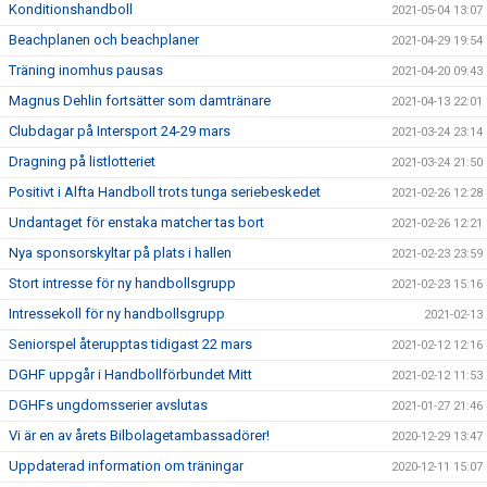
Konditionshandboll
2021-05-04 13:07
Beachplanen och beachplaner
2021-04-29 19:54
Träning inomhus pausas
2021-04-20 09:43
Magnus Dehlin fortsätter som damtränare
2021-04-13 22:01
Clubdagar på Intersport 24-29 mars
2021-03-24 23:14
Dragning på listlotteriet
2021-03-24 21:50
Positivt i Alfta Handboll trots tunga seriebeskedet
2021-02-26 12:28
Undantaget för enstaka matcher tas bort
2021-02-26 12:21
Nya sponsorskyltar på plats i hallen
2021-02-23 23:59
Stort intresse för ny handbollsgrupp
2021-02-23 15:16
Intressekoll för ny handbollsgrupp
2021-02-13
Seniorspel återupptas tidigast 22 mars
2021-02-12 12:16
DGHF uppgår i Handbollförbundet Mitt
2021-02-12 11:53
DGHFs ungdomsserier avslutas
2021-01-27 21:46
Vi är en av årets Bilbolagetambassadörer!
2020-12-29 13:47
Uppdaterad information om träningar
2020-12-11 15:07