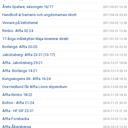
Årets Spelare, säsongen 16/17
2017-05-07 15:20
Handboll är barnens och ungdomarnas idrott
2017-04-24 23:43
Vinnare på listlotteriet
2017-03-25 12:28
Rimbo- Alfta 32-24
2017-02-21 15:46
17-åriga målskytten Maja levererar direkt
2017-01-29 12:30
Borlänge- Alfta 20-20
2017-01-26 22:32
Jakobsberg- Alfta 23-31 (13-17)
2017-01-16 13:32
Alfta- Jakobsberg 29-21
2016-12-27 18:06
Alfta -Borlänge 14-21
2016-12-13 20:14
Kungsängens SK- Alfta 16-24
2016-12-08 18:32
Ove Hedlund får Alfta Lions stipendium
2016-12-05 09:34
Alfta-Rimbo 18-22
2016-11-29 18:45
Bolton - Alfta 21-24
2016-11-21 20:31
Alfta - HF SIF 23-31
2016-11-15 21:24
Alfta-Forsbacka
2016-10-22 12:26
Alfta-Åkersberga
2016-10-15 12:22