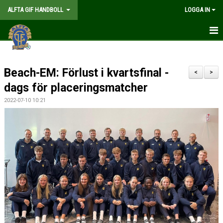
ALFTA GIF HANDBOLL
LOGGA IN
HEM
Beach-EM: Förlust i kvartsfinal -
FÖRENINGEN
<
>
dags för placeringsmatcher
MEDLEMSKAP
2022-07-10 10:21
MATCHER
GÅ PÅ MATCH
KALENDER
TABELLER
WEBSHOP