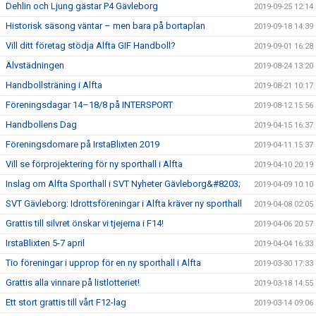
Dehlin och Ljung gästar P4 Gävleborg
2019-09-25 12:14
Historisk säsong väntar – men bara på bortaplan
2019-09-18 14:39
Vill ditt företag stödja Alfta GIF Handboll?
2019-09-01 16:28
Älvstädningen
2019-08-24 13:20
Handbollsträning i Alfta
2019-08-21 10:17
Föreningsdagar 14–18/8 på INTERSPORT
2019-08-12 15:56
Handbollens Dag
2019-04-15 16:37
Föreningsdomare på IrstaBlixten 2019
2019-04-11 15:37
Vill se förprojektering för ny sporthall i Alfta
2019-04-10 20:19
Inslag om Alfta Sporthall i SVT Nyheter Gävleborg&#8203;
2019-04-09 10:10
SVT Gävleborg: Idrottsföreningar i Alfta kräver ny sporthall
2019-04-08 02:05
Grattis till silvret önskar vi tjejerna i F14!
2019-04-06 20:57
IrstaBlixten 5-7 april
2019-04-04 16:33
Tio föreningar i upprop för en ny sporthall i Alfta
2019-03-30 17:33
Grattis alla vinnare på listlotteriet!
2019-03-18 14:55
Ett stort grattis till vårt F12-lag
2019-03-14 09:06