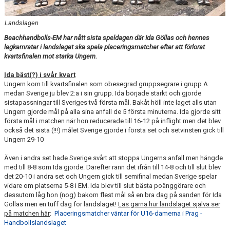
HANDBOLL PLAY
Landslagen
Beachhandbolls-EM har nått sista speldagen där Ida Göllas och hennes
lagkamrater i landslaget ska spela placeringsmatcher efter att förlorat
kvartsfinalen mot starka Ungern.
Ida bäst(?) i svår kvart
Ungern kom till kvartsfinalen som obesegrad gruppsegrare i grupp A
medan Sverige ju blev 2:a i sin grupp. Ida började starkt och gjorde
sistapassningar till Sveriges två första mål. Bakåt höll inte laget alls utan
Ungern gjorde mål på alla sina anfall de 5 första minuterna. Ida gjorde sitt
första mål i matchen när hon reducerade till 16-12 på inflight men det blev
också det sista (!!!) målet Sverige gjorde i första set och setvinsten gick till
Ungern 29-10
Även i andra set hade Sverige svårt att stoppa Ungerns anfall men hängde
med till 8-8 som Ida gjorde. Därefter rann det ifrån till 14-8 och till slut blev
det 20-10 i andra set och Ungern gick till semifinal medan Sverige spelar
vidare om platserna 5-8 i EM. Ida blev till slut bästa poänggörare och
dessutom låg hon (nog) bakom flest mål så en bra dag på sanden för Ida
Göllas men en tuff dag för landslaget!
Läs gärna hur landslaget själva ser
på matchen här
:
Placeringsmatcher väntar för U16-damerna i Prag -
Handbollslandslaget