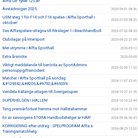
Alfta GIF fyller 125 år!
Ävstädningen 2025
2025-09-01 08:36
USM steg 1 för F14 och F16 spelas i Alfta Sporthall i
2025-07-03 08:25
oktober!
Sex Alftaspelare uttagna till Riksläger 1 i Beachhandboll
2025-07-02 08:33
Clubdagar på Intersport
2025-04-22 21:09
Mer utrymme i Alfta Sporthall
2025-03-12
Extra årsmöte
2025-03-09
Viktigt meddelande till berörda av SportAdmins
2025-02-06 11:52
personuppgiftsincident
Matcher i Alfta Sporthall på söndag
2024-11-07 23:45
&#129342;&#8205;&#9792;&#65039;
Vendela Källänge uttagen till Sverigecupen
2024-10-27 21:35
SUPERHELGEN I HALLEN!
2024-10-10 22:44
Tung premiärförlust hemma mot Hallstahammar
2024-10-10 22:18
En av säsongens STORA Handbollshelger är HÄR!
2024-09-06 06:43
KORRIGERING efter utdrag - SPELPROGRAM Alfta:s
2024-08-29 15:02
Träningsmatchhelg