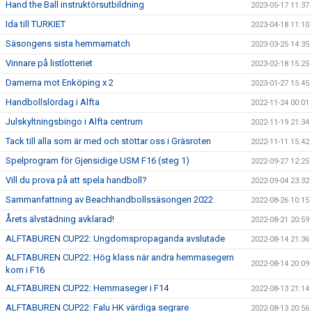
Hand the Ball instruktörsutbildning
2023-05-17 11:37
Ida till TURKIET
2023-04-18 11:10
Säsongens sista hemmamatch
2023-03-25 14:35
Vinnare på listlotteriet
2023-02-18 15:25
Damerna mot Enköping x 2
2023-01-27 15:45
Handbollslördag i Alfta
2022-11-24 00:01
Julskyltningsbingo i Alfta centrum
2022-11-19 21:34
Tack till alla som är med och stöttar oss i Gräsroten
2022-11-11 15:42
Spelprogram för Gjensidige USM F16 (steg 1)
2022-09-27 12:25
Vill du prova på att spela handboll?
2022-09-04 23:32
Sammanfattning av Beachhandbollssäsongen 2022
2022-08-26 10:15
Årets älvstädning avklarad!
2022-08-21 20:59
ALFTABUREN CUP22: Ungdomspropaganda avslutade
2022-08-14 21:36
ALFTABUREN CUP22: Hög klass när andra hemmasegern
2022-08-14 20:09
kom i F16
ALFTABUREN CUP22: Hemmaseger i F14
2022-08-13 21:14
ALFTABUREN CUP22: Falu HK värdiga segrare
2022-08-13 20:56