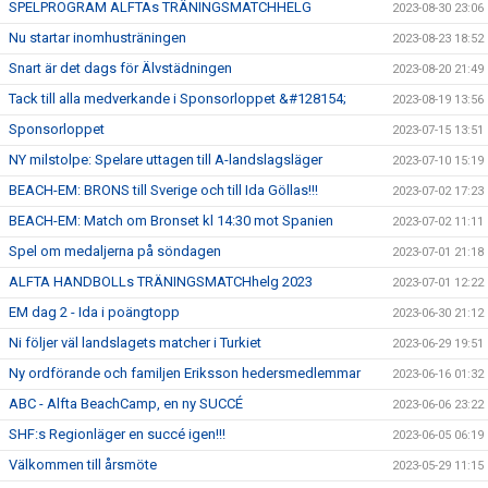
SPELPROGRAM ALFTAs TRÄNINGSMATCHHELG
2023-08-30 23:06
Nu startar inomhusträningen
2023-08-23 18:52
Snart är det dags för Älvstädningen
2023-08-20 21:49
Tack till alla medverkande i Sponsorloppet &#128154;
2023-08-19 13:56
Sponsorloppet
2023-07-15 13:51
NY milstolpe: Spelare uttagen till A-landslagsläger
2023-07-10 15:19
BEACH-EM: BRONS till Sverige och till Ida Göllas!!!
2023-07-02 17:23
BEACH-EM: Match om Bronset kl 14:30 mot Spanien
2023-07-02 11:11
Spel om medaljerna på söndagen
2023-07-01 21:18
ALFTA HANDBOLLs TRÄNINGSMATCHhelg 2023
2023-07-01 12:22
EM dag 2 - Ida i poängtopp
2023-06-30 21:12
Ni följer väl landslagets matcher i Turkiet
2023-06-29 19:51
Ny ordförande och familjen Eriksson hedersmedlemmar
2023-06-16 01:32
ABC - Alfta BeachCamp, en ny SUCCÉ
2023-06-06 23:22
SHF:s Regionläger en succé igen!!!
2023-06-05 06:19
Välkommen till årsmöte
2023-05-29 11:15