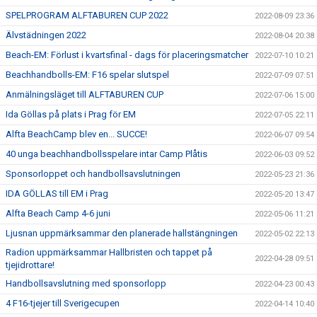
SPELPROGRAM ALFTABUREN CUP 2022
2022-08-09 23:36
Älvstädningen 2022
2022-08-04 20:38
Beach-EM: Förlust i kvartsfinal - dags för placeringsmatcher
2022-07-10 10:21
Beachhandbolls-EM: F16 spelar slutspel
2022-07-09 07:51
Anmälningsläget till ALFTABUREN CUP
2022-07-06 15:00
Ida Göllas på plats i Prag för EM
2022-07-05 22:11
Alfta BeachCamp blev en... SUCCE!
2022-06-07 09:54
40 unga beachhandbollsspelare intar Camp Plåtis
2022-06-03 09:52
Sponsorloppet och handbollsavslutningen
2022-05-23 21:36
IDA GÖLLAS till EM i Prag
2022-05-20 13:47
Alfta Beach Camp 4-6 juni
2022-05-06 11:21
Ljusnan uppmärksammar den planerade hallstängningen
2022-05-02 22:13
Radion uppmärksammar Hallbristen och tappet på
2022-04-28 09:51
tjejidrottare!
Handbollsavslutning med sponsorlopp
2022-04-23 00:43
4 F16-tjejer till Sverigecupen
2022-04-14 10:40