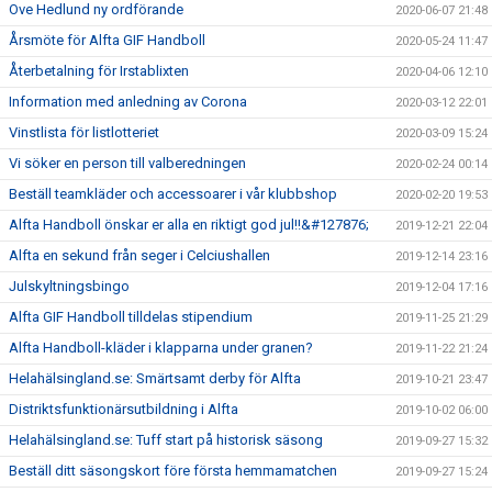
Ove Hedlund ny ordförande
2020-06-07 21:48
Årsmöte för Alfta GIF Handboll
2020-05-24 11:47
Återbetalning för Irstablixten
2020-04-06 12:10
Information med anledning av Corona
2020-03-12 22:01
Vinstlista för listlotteriet
2020-03-09 15:24
Vi söker en person till valberedningen
2020-02-24 00:14
Beställ teamkläder och accessoarer i vår klubbshop
2020-02-20 19:53
Alfta Handboll önskar er alla en riktigt god jul!!&#127876;
2019-12-21 22:04
Alfta en sekund från seger i Celciushallen
2019-12-14 23:16
Julskyltningsbingo
2019-12-04 17:16
Alfta GIF Handboll tilldelas stipendium
2019-11-25 21:29
Alfta Handboll-kläder i klapparna under granen?
2019-11-22 21:24
Helahälsingland.se: Smärtsamt derby för Alfta
2019-10-21 23:47
Distriktsfunktionärsutbildning i Alfta
2019-10-02 06:00
Helahälsingland.se: Tuff start på historisk säsong
2019-09-27 15:32
Beställ ditt säsongskort före första hemmamatchen
2019-09-27 15:24