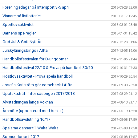
Föreningsdagar på Intersport 3-5 april
2018-03-28 22:00
Vinnare på listlotteriet
2018-03-17 12:45
Sportlovsaktivitet
2018-03-01 23:40
Barnens spelregler
2018-01-31 13:42
God Jul & Gott Nytt År
2017-12-23 01:06
Julskyltningsbingo i Alfta
2017-12-05 19:06
Handbollsfestivalen för D-ungdomar
2017-11-06 21:44
Handbollsfestival 22/10 & Prova på handboll 30/10
2017-10-31 07:33
Höstlovsaktivitet - Prova spela handboll
2017-10-29 20:54
Josefin Karlström gör comeback i Alfta
2017-09-30 23:50
Upptaktsträff inför säsongen 2017/2018
2017-08-29 21:12
Älvstädningen längs Voxnan
2017-08-13 21:17
Årsmöte (uppdaterad med beslut)
2017-05-19 13:20
Handbollsavslutning 16/17
2017-05-08 17:59
Spelarna dansar till Waka Waka
2017-05-08 17:58
Sponsorloppet 2017
2017-05-08 17:57