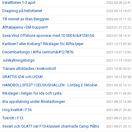
IrstaBlixten 1-3 april
2022-03-28 23:41
Dragning på listlotteriet
2022-03-13 19:07
Till minnet av Sten Berggren
2022-03-10 11:23
Alftatjejerna i EM-truppen!!!
2022-01-21 22:22
Svea Vind Offshore sponsrar med 10 000 kr&#128154;
2022-01-18 14:31
Karibien? eller Kviberg? Riksläger för Alfta-tjejer
2021-12-19 09:30
Decemberbingo i Alfta centrum&#127876;
2021-12-07 12:06
Julskyltningsbingo
2021-11-19 19:09
Tränare utbildades i knäkontroll
2021-10-30 20:01
GRATTIS IDA och LYDIA!
2021-10-12 09:38
HANDBOLLSFEST I CELSIUSHALLEN - Lördag 2 Oktober
2021-09-25 10:10
Riksläger i helgen för Ida och Lydia
2021-09-11 06:06
Bra uppslutning under Älvstädningen
2021-08-22 16:58
Hög kvalitét i F16
2021-08-21 20:42
Tokrött i F13
2021-08-21 20:25
Sevärt och GLATT när F10-klassen charmade Camp Plåtis
2021-08-21 20:15