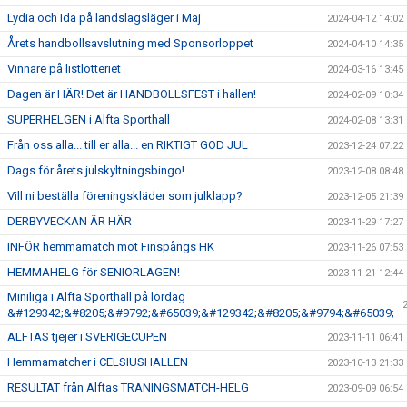
Lydia och Ida på landslagsläger i Maj
2024-04-12 14:02
Årets handbollsavslutning med Sponsorloppet
2024-04-10 14:35
Vinnare på listlotteriet
2024-03-16 13:45
Dagen är HÄR! Det är HANDBOLLSFEST i hallen!
2024-02-09 10:34
SUPERHELGEN i Alfta Sporthall
2024-02-08 13:31
Från oss alla... till er alla... en RIKTIGT GOD JUL
2023-12-24 07:22
Dags för årets julskyltningsbingo!
2023-12-08 08:48
Vill ni beställa föreningskläder som julklapp?
2023-12-05 21:39
DERBYVECKAN ÄR HÄR
2023-11-29 17:27
INFÖR hemmamatch mot Finspångs HK
2023-11-26 07:53
HEMMAHELG för SENIORLAGEN!
2023-11-21 12:44
Miniliga i Alfta Sporthall på lördag
&#129342;&#8205;&#9792;&#65039;&#129342;&#8205;&#9794;&#65039;
ALFTAS tjejer i SVERIGECUPEN
2023-11-11 06:41
Hemmamatcher i CELSIUSHALLEN
2023-10-13 21:33
RESULTAT från Alftas TRÄNINGSMATCH-HELG
2023-09-09 06:54