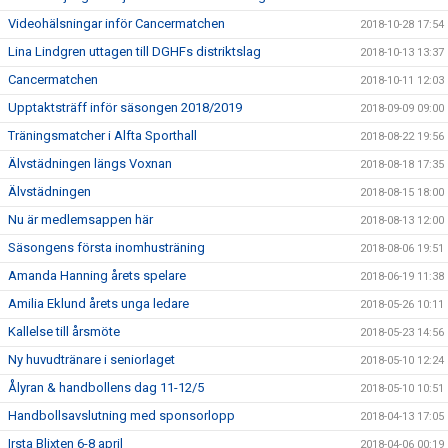
Videohälsningar inför Cancermatchen
2018-10-28 17:54
Lina Lindgren uttagen till DGHFs distriktslag
2018-10-13 13:37
Cancermatchen
2018-10-11 12:03
Upptaktsträff inför säsongen 2018/2019
2018-09-09 09:00
Träningsmatcher i Alfta Sporthall
2018-08-22 19:56
Älvstädningen längs Voxnan
2018-08-18 17:35
Älvstädningen
2018-08-15 18:00
Nu är medlemsappen här
2018-08-13 12:00
Säsongens första inomhusträning
2018-08-06 19:51
Amanda Hanning årets spelare
2018-06-19 11:38
Amilia Eklund årets unga ledare
2018-05-26 10:11
Kallelse till årsmöte
2018-05-23 14:56
Ny huvudtränare i seniorlaget
2018-05-10 12:24
Ålyran & handbollens dag 11-12/5
2018-05-10 10:51
Handbollsavslutning med sponsorlopp
2018-04-13 17:05
Irsta Blixten 6-8 april
2018-04-06 00:19