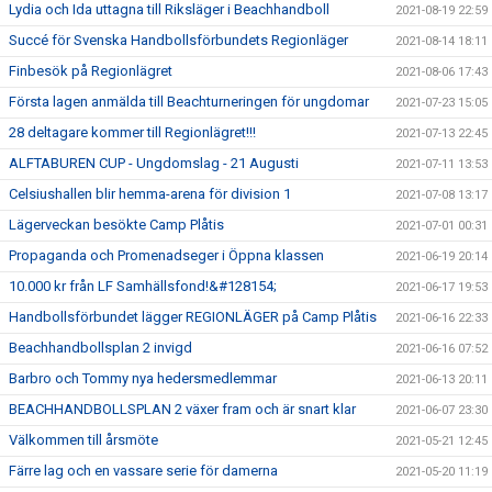
Lydia och Ida uttagna till Riksläger i Beachhandboll
2021-08-19 22:59
Succé för Svenska Handbollsförbundets Regionläger
2021-08-14 18:11
Finbesök på Regionlägret
2021-08-06 17:43
Första lagen anmälda till Beachturneringen för ungdomar
2021-07-23 15:05
28 deltagare kommer till Regionlägret!!!
2021-07-13 22:45
ALFTABUREN CUP - Ungdomslag - 21 Augusti
2021-07-11 13:53
Celsiushallen blir hemma-arena för division 1
2021-07-08 13:17
Lägerveckan besökte Camp Plåtis
2021-07-01 00:31
Propaganda och Promenadseger i Öppna klassen
2021-06-19 20:14
10.000 kr från LF Samhällsfond!&#128154;
2021-06-17 19:53
Handbollsförbundet lägger REGIONLÄGER på Camp Plåtis
2021-06-16 22:33
Beachhandbollsplan 2 invigd
2021-06-16 07:52
Barbro och Tommy nya hedersmedlemmar
2021-06-13 20:11
BEACHHANDBOLLSPLAN 2 växer fram och är snart klar
2021-06-07 23:30
Välkommen till årsmöte
2021-05-21 12:45
Färre lag och en vassare serie för damerna
2021-05-20 11:19