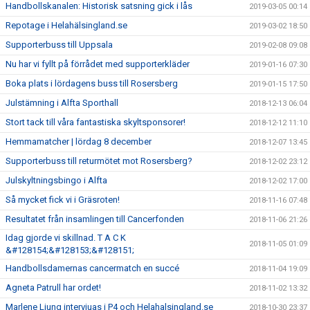
Handbollskanalen: Historisk satsning gick i lås
2019-03-05 00:14
Repotage i Helahälsingland.se
2019-03-02 18:50
Supporterbuss till Uppsala
2019-02-08 09:08
Nu har vi fyllt på förrådet med supporterkläder
2019-01-16 07:30
Boka plats i lördagens buss till Rosersberg
2019-01-15 17:50
Julstämning i Alfta Sporthall
2018-12-13 06:04
Stort tack till våra fantastiska skyltsponsorer!
2018-12-12 11:10
Hemmamatcher | lördag 8 december
2018-12-07 13:45
Supporterbuss till returmötet mot Rosersberg?
2018-12-02 23:12
Julskyltningsbingo i Alfta
2018-12-02 17:00
Så mycket fick vi i Gräsroten!
2018-11-16 07:48
Resultatet från insamlingen till Cancerfonden
2018-11-06 21:26
Idag gjorde vi skillnad. T A C K
2018-11-05 01:09
&#128154;&#128153;&#128151;
Handbollsdamernas cancermatch en succé
2018-11-04 19:09
Agneta Patrull har ordet!
2018-11-02 13:32
Marlene Ljung intervjuas i P4 och Helahalsingland.se
2018-10-30 23:37