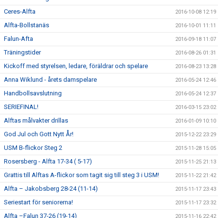
Ceres-Alfta
2016-10-08 12:19
Alfta-Bollstanäs
2016-10-01 11:11
Falun-Afta
2016-09-18 11:07
Träningstider
2016-08-26 01:31
Kickoff med styrelsen, ledare, föräldrar och spelare
2016-08-23 13:28
Anna Wiklund - årets damspelare
2016-05-24 12:46
Handbollsavslutning
2016-05-24 12:37
SERIEFINAL!
2016-03-15 23:02
Alftas målvakter drillas
2016-01-09 10:10
God Jul och Gott Nytt År!
2015-12-22 23:29
USM B-flickor Steg 2
2015-11-28 15:05
Rosersberg - Alfta 17-34 ( 5-17)
2015-11-25 21:13
Grattis till Alftas A-flickor som tagit sig till steg 3 i USM!
2015-11-22 21:42
Alfta – Jakobsberg 28-24 (11-14)
2015-11-17 23:43
Seriestart för seniorerna!
2015-11-17 23:32
Alfta –Falun 37-26 (19-14)
2015-11-16 22:42