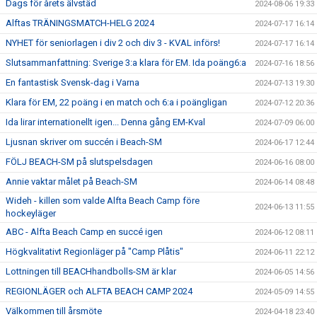
Dags för årets älvstäd
2024-08-06 19:33
Alftas TRÄNINGSMATCH-HELG 2024
2024-07-17 16:14
NYHET för seniorlagen i div 2 och div 3 - KVAL införs!
2024-07-17 16:14
Slutsammanfattning: Sverige 3:a klara för EM. Ida poäng6:a
2024-07-16 18:56
En fantastisk Svensk-dag i Varna
2024-07-13 19:30
Klara för EM, 22 poäng i en match och 6:a i poängligan
2024-07-12 20:36
Ida lirar internationellt igen... Denna gång EM-Kval
2024-07-09 06:00
Ljusnan skriver om succén i Beach-SM
2024-06-17 12:44
FÖLJ BEACH-SM på slutspelsdagen
2024-06-16 08:00
Annie vaktar målet på Beach-SM
2024-06-14 08:48
Wideh - killen som valde Alfta Beach Camp före
2024-06-13 11:55
hockeyläger
ABC - Alfta Beach Camp en succé igen
2024-06-12 08:11
Högkvalitativt Regionläger på "Camp Plåtis"
2024-06-11 22:12
Lottningen till BEACHhandbolls-SM är klar
2024-06-05 14:56
REGIONLÄGER och ALFTA BEACH CAMP 2024
2024-05-09 14:55
Välkommen till årsmöte
2024-04-18 23:40