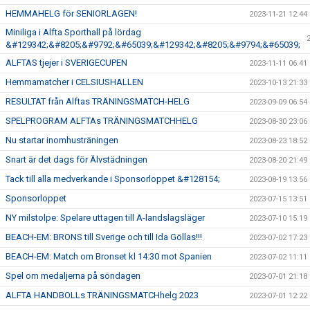
HEMMAHELG för SENIORLAGEN!
2023-11-21 12:44
Miniliga i Alfta Sporthall på lördag
&#129342;&#8205;&#9792;&#65039;&#129342;&#8205;&#9794;&#65039;
ALFTAS tjejer i SVERIGECUPEN
2023-11-11 06:41
Hemmamatcher i CELSIUSHALLEN
2023-10-13 21:33
RESULTAT från Alftas TRÄNINGSMATCH-HELG
2023-09-09 06:54
SPELPROGRAM ALFTAs TRÄNINGSMATCHHELG
2023-08-30 23:06
Nu startar inomhusträningen
2023-08-23 18:52
Snart är det dags för Älvstädningen
2023-08-20 21:49
Tack till alla medverkande i Sponsorloppet &#128154;
2023-08-19 13:56
Sponsorloppet
2023-07-15 13:51
NY milstolpe: Spelare uttagen till A-landslagsläger
2023-07-10 15:19
BEACH-EM: BRONS till Sverige och till Ida Göllas!!!
2023-07-02 17:23
BEACH-EM: Match om Bronset kl 14:30 mot Spanien
2023-07-02 11:11
Spel om medaljerna på söndagen
2023-07-01 21:18
ALFTA HANDBOLLs TRÄNINGSMATCHhelg 2023
2023-07-01 12:22