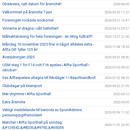
Observera, nytt datum för årsmötet!
2026-06-09
Välkommen på årsmöte 7 juni
2026-05-25 17:27
Föreningen rockade sockorna!
2026-03-21 16:47
Vinnarna är dragna i vårt listlotteri!
2026-03-12 09:27
Målvaktsträning för hela föreningen - en riktig fullträff!
2025-12-27 21:30
Måndag 10 november 2025 firar vi något alldeles extra -
2025-11-08 18:24
Alfta GIF fyller 125 år!
Ävstädningen 2025
2025-09-01 08:36
USM steg 1 för F14 och F16 spelas i Alfta Sporthall i
2025-07-03 08:25
oktober!
Sex Alftaspelare uttagna till Riksläger 1 i Beachhandboll
2025-07-02 08:33
Clubdagar på Intersport
2025-04-22 21:09
Mer utrymme i Alfta Sporthall
2025-03-12
Extra årsmöte
2025-03-09
Viktigt meddelande till berörda av SportAdmins
2025-02-06 11:52
personuppgiftsincident
Matcher i Alfta Sporthall på söndag
2024-11-07 23:45
&#129342;&#8205;&#9792;&#65039;