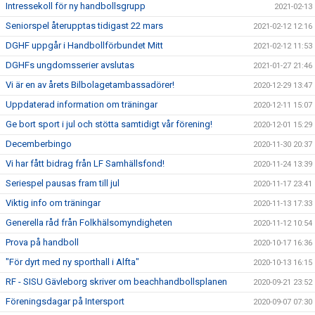
Intressekoll för ny handbollsgrupp
2021-02-13
Seniorspel återupptas tidigast 22 mars
2021-02-12 12:16
DGHF uppgår i Handbollförbundet Mitt
2021-02-12 11:53
DGHFs ungdomsserier avslutas
2021-01-27 21:46
Vi är en av årets Bilbolagetambassadörer!
2020-12-29 13:47
Uppdaterad information om träningar
2020-12-11 15:07
Ge bort sport i jul och stötta samtidigt vår förening!
2020-12-01 15:29
Decemberbingo
2020-11-30 20:37
Vi har fått bidrag från LF Samhällsfond!
2020-11-24 13:39
Seriespel pausas fram till jul
2020-11-17 23:41
Viktig info om träningar
2020-11-13 17:33
Generella råd från Folkhälsomyndigheten
2020-11-12 10:54
Prova på handboll
2020-10-17 16:36
"För dyrt med ny sporthall i Alfta"
2020-10-13 16:15
RF - SISU Gävleborg skriver om beachhandbollsplanen
2020-09-21 23:52
Föreningsdagar på Intersport
2020-09-07 07:30