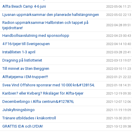
Alfta Beach Camp 4-6 juni
2022-05-06 11:21
Ljusnan uppmärksammar den planerade hallstängningen
2022-05-02 22:13
Radion uppmärksammar Hallbristen och tappet på
2022-04-28 09:51
tjejidrottare!
Handbollsavslutning med sponsorlopp
2022-04-23 00:43
4 F16-tjejer till Sverigecupen
2022-04-14 10:40
IrstaBlixten 1-3 april
2022-03-28 23:41
Dragning på listlotteriet
2022-03-13 19:07
Till minnet av Sten Berggren
2022-03-10 11:23
Alftatjejerna i EM-truppen!!!
2022-01-21 22:22
Svea Vind Offshore sponsrar med 10 000 kr&#128154;
2022-01-18 14:31
Karibien? eller Kviberg? Riksläger för Alfta-tjejer
2021-12-19 09:30
Decemberbingo i Alfta centrum&#127876;
2021-12-07 12:06
Julskyltningsbingo
2021-11-19 19:09
Tränare utbildades i knäkontroll
2021-10-30 20:01
GRATTIS IDA och LYDIA!
2021-10-12 09:38