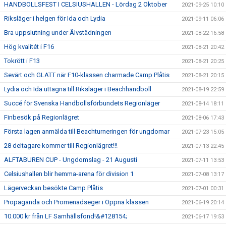
HANDBOLLSFEST I CELSIUSHALLEN - Lördag 2 Oktober
2021-09-25 10:10
Riksläger i helgen för Ida och Lydia
2021-09-11 06:06
Bra uppslutning under Älvstädningen
2021-08-22 16:58
Hög kvalitét i F16
2021-08-21 20:42
Tokrött i F13
2021-08-21 20:25
Sevärt och GLATT när F10-klassen charmade Camp Plåtis
2021-08-21 20:15
Lydia och Ida uttagna till Riksläger i Beachhandboll
2021-08-19 22:59
Succé för Svenska Handbollsförbundets Regionläger
2021-08-14 18:11
Finbesök på Regionlägret
2021-08-06 17:43
Första lagen anmälda till Beachturneringen för ungdomar
2021-07-23 15:05
28 deltagare kommer till Regionlägret!!!
2021-07-13 22:45
ALFTABUREN CUP - Ungdomslag - 21 Augusti
2021-07-11 13:53
Celsiushallen blir hemma-arena för division 1
2021-07-08 13:17
Lägerveckan besökte Camp Plåtis
2021-07-01 00:31
Propaganda och Promenadseger i Öppna klassen
2021-06-19 20:14
10.000 kr från LF Samhällsfond!&#128154;
2021-06-17 19:53