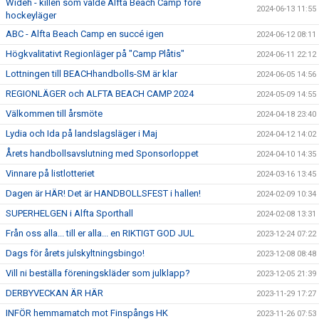
Wideh - killen som valde Alfta Beach Camp före
2024-06-13 11:55
hockeyläger
ABC - Alfta Beach Camp en succé igen
2024-06-12 08:11
Högkvalitativt Regionläger på "Camp Plåtis"
2024-06-11 22:12
Lottningen till BEACHhandbolls-SM är klar
2024-06-05 14:56
REGIONLÄGER och ALFTA BEACH CAMP 2024
2024-05-09 14:55
Välkommen till årsmöte
2024-04-18 23:40
Lydia och Ida på landslagsläger i Maj
2024-04-12 14:02
Årets handbollsavslutning med Sponsorloppet
2024-04-10 14:35
Vinnare på listlotteriet
2024-03-16 13:45
Dagen är HÄR! Det är HANDBOLLSFEST i hallen!
2024-02-09 10:34
SUPERHELGEN i Alfta Sporthall
2024-02-08 13:31
Från oss alla... till er alla... en RIKTIGT GOD JUL
2023-12-24 07:22
Dags för årets julskyltningsbingo!
2023-12-08 08:48
Vill ni beställa föreningskläder som julklapp?
2023-12-05 21:39
DERBYVECKAN ÄR HÄR
2023-11-29 17:27
INFÖR hemmamatch mot Finspångs HK
2023-11-26 07:53