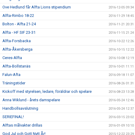
Ove Hedlund får Alfta Lions stipendium
2016-12-05 09:34
Alfta-Rimbo 18-22
2016-11-29 18:45
Bolton - Alfta 21-24
2016-11-21 20:31
Alfta - HF SIF 23-31
2016-11-15 21:24
Alfta-Forsbacka
2016-10-22 12:26
Alfta-Åkersberga
2016-10-15 12:22
Ceres-Alfta
2016-10-08 12:19
Alfta-Bollstanäs
2016-10-01 11:11
Falun-Afta
2016-09-18 11:07
Träningstider
2016-08-26 01:31
Kickoff med styrelsen, ledare, föräldrar och spelare
2016-08-23 13:28
Anna Wiklund - årets damspelare
2016-05-24 12:46
Handbollsavslutning
2016-05-24 12:37
SERIEFINAL!
2016-03-15 23:02
Alftas målvakter drillas
2016-01-09 10:10
God Jul och Gott Nytt År!
2015-12-22 23:29