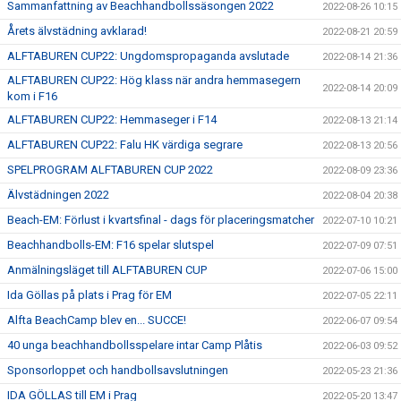
Sammanfattning av Beachhandbollssäsongen 2022
2022-08-26 10:15
Årets älvstädning avklarad!
2022-08-21 20:59
ALFTABUREN CUP22: Ungdomspropaganda avslutade
2022-08-14 21:36
ALFTABUREN CUP22: Hög klass när andra hemmasegern
2022-08-14 20:09
kom i F16
ALFTABUREN CUP22: Hemmaseger i F14
2022-08-13 21:14
ALFTABUREN CUP22: Falu HK värdiga segrare
2022-08-13 20:56
SPELPROGRAM ALFTABUREN CUP 2022
2022-08-09 23:36
Älvstädningen 2022
2022-08-04 20:38
Beach-EM: Förlust i kvartsfinal - dags för placeringsmatcher
2022-07-10 10:21
Beachhandbolls-EM: F16 spelar slutspel
2022-07-09 07:51
Anmälningsläget till ALFTABUREN CUP
2022-07-06 15:00
Ida Göllas på plats i Prag för EM
2022-07-05 22:11
Alfta BeachCamp blev en... SUCCE!
2022-06-07 09:54
40 unga beachhandbollsspelare intar Camp Plåtis
2022-06-03 09:52
Sponsorloppet och handbollsavslutningen
2022-05-23 21:36
IDA GÖLLAS till EM i Prag
2022-05-20 13:47