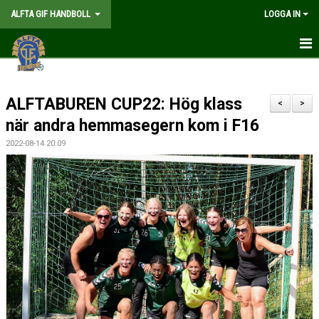
ALFTA GIF HANDBOLL
LOGGA IN
HEM
ALFTABUREN CUP22: Hög klass
FÖRENINGEN
<
>
när andra hemmasegern kom i F16
MEDLEMSKAP
2022-08-14 20:09
MATCHER
GÅ PÅ MATCH
KALENDER
TABELLER
WEBSHOP