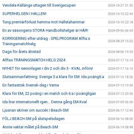
Vendela Källänge uttagen till Sverigecupen
2024-10-27 21:35
SUPERHELGEN I HALLEN!
2024-10-10 22:44
Tung premiärförlust hemma mot Hallstahammar
2024-10-10 22:18
En av säsongens STORA Handbollshelger är HÄR!
2024-09-06 06:43
KORRIGERING efter utdrag - SPELPROGRAM Alfta:s
2024-08-29 15:02
Träningsmatchhelg
Dags för årets älvstäd
2024-08-06 19:33
Alftas TRÄNINGSMATCH-HELG 2024
2024-07-17 16:14
NYHET för seniorlagen i div 2 och div 3 - KVAL införs!
2024-07-17 16:14
Slutsammanfattning: Sverige 3:a klara för EM. Ida poäng6:a
2024-07-16 18:56
En fantastisk Svensk-dag i Varna
2024-07-13 19:30
Klara för EM, 22 poäng i en match och 6:a i poängligan
2024-07-12 20:36
Ida lirar internationellt igen... Denna gång EM-Kval
2024-07-09 06:00
Ljusnan skriver om succén i Beach-SM
2024-06-17 12:44
FÖLJ BEACH-SM på slutspelsdagen
2024-06-16 08:00
Annie vaktar målet på Beach-SM
2024-06-14 08:48