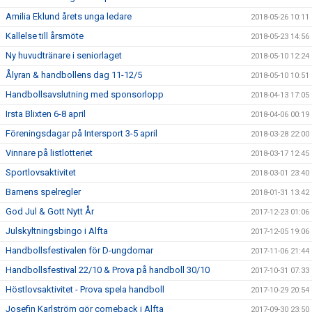
Amilia Eklund årets unga ledare
2018-05-26 10:11
Kallelse till årsmöte
2018-05-23 14:56
Ny huvudtränare i seniorlaget
2018-05-10 12:24
Ålyran & handbollens dag 11-12/5
2018-05-10 10:51
Handbollsavslutning med sponsorlopp
2018-04-13 17:05
Irsta Blixten 6-8 april
2018-04-06 00:19
Föreningsdagar på Intersport 3-5 april
2018-03-28 22:00
Vinnare på listlotteriet
2018-03-17 12:45
Sportlovsaktivitet
2018-03-01 23:40
Barnens spelregler
2018-01-31 13:42
God Jul & Gott Nytt År
2017-12-23 01:06
Julskyltningsbingo i Alfta
2017-12-05 19:06
Handbollsfestivalen för D-ungdomar
2017-11-06 21:44
Handbollsfestival 22/10 & Prova på handboll 30/10
2017-10-31 07:33
Höstlovsaktivitet - Prova spela handboll
2017-10-29 20:54
Josefin Karlström gör comeback i Alfta
2017-09-30 23:50