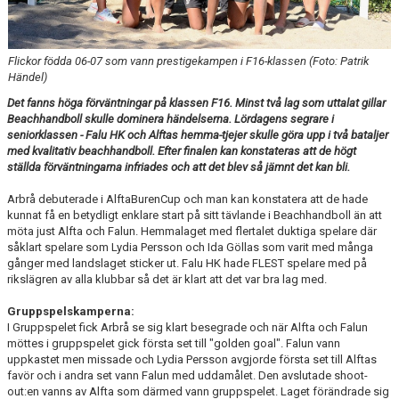
HANDBOLL PLAY
Flickor födda 06-07 som vann prestigekampen i F16-klassen (Foto: Patrik
Händel)
Det fanns höga förväntningar på klassen F16. Minst två lag som uttalat gillar
Beachhandboll skulle dominera händelserna. Lördagens segrare i
seniorklassen - Falu HK och Alftas hemma-tjejer skulle göra upp i två bataljer
med kvalitativ beachhandboll. Efter finalen kan konstateras att de högt
ställda förväntningarna infriades och att det blev så jämnt det kan bli.
Arbrå debuterade i AlftaBurenCup och man kan konstatera att de hade
kunnat få en betydligt enklare start på sitt tävlande i Beachhandboll än att
möta just Alfta och Falun. Hemmalaget med flertalet duktiga spelare där
såklart spelare som Lydia Persson och Ida Göllas som varit med många
gånger med landslaget sticker ut. Falu HK hade FLEST spelare med på
rikslägren av alla klubbar så det är klart att det var bra lag med.
Gruppspelskamperna:
I Gruppspelet fick Arbrå se sig klart besegrade och när Alfta och Falun
möttes i gruppspelet gick första set till "golden goal". Falun vann
uppkastet men missade och Lydia Persson avgjorde första set till Alftas
favör och i andra set vann Falun med uddamålet. Den avslutade shoot-
out:en vanns av Alfta som därmed vann gruppspelet. Laget förändrade sig