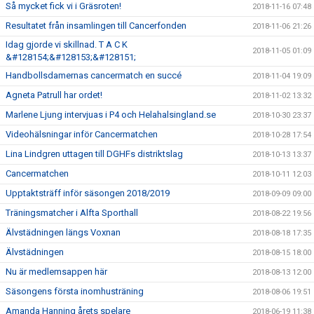
Så mycket fick vi i Gräsroten!
2018-11-16 07:48
Resultatet från insamlingen till Cancerfonden
2018-11-06 21:26
Idag gjorde vi skillnad. T A C K
2018-11-05 01:09
&#128154;&#128153;&#128151;
Handbollsdamernas cancermatch en succé
2018-11-04 19:09
Agneta Patrull har ordet!
2018-11-02 13:32
Marlene Ljung intervjuas i P4 och Helahalsingland.se
2018-10-30 23:37
Videohälsningar inför Cancermatchen
2018-10-28 17:54
Lina Lindgren uttagen till DGHFs distriktslag
2018-10-13 13:37
Cancermatchen
2018-10-11 12:03
Upptaktsträff inför säsongen 2018/2019
2018-09-09 09:00
Träningsmatcher i Alfta Sporthall
2018-08-22 19:56
Älvstädningen längs Voxnan
2018-08-18 17:35
Älvstädningen
2018-08-15 18:00
Nu är medlemsappen här
2018-08-13 12:00
Säsongens första inomhusträning
2018-08-06 19:51
Amanda Hanning årets spelare
2018-06-19 11:38