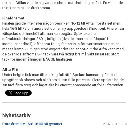
och Ida Göllas visade sig vara en shoot-out-drottning i målet. En vinnande
taktik som skulle återkomma
Finaldramat
Finalen gjorde inte heller någon besviken. 16-12 till Alfta i första set men
hela 16-8 till Falun i andra set och en ny uppgörelse i Shoot-out. Finalen var
välspelad och innehöll allt man kan begära. Spektakulära
målvaktsräddningar, 360:s, Inflights (dvs det man kallar "Japan" i
inomhushandboll), offensiva fouls, fantastiska försvarsinsatser och en
massa kamp. Slutligen stod avgörandet i en shoot-out där Alfta vann med
de ovanliga siffrorna 3-1 tack vare två riktigt bra målvaktsinsatser. Stort
tack för underhållningen BÄGGE finallagen
Alfta F16
Under helgen fick man till en riktig fullträff. Spelare hamnade på helt rätt
uppgifter på planen och alla kom till sin fulla potential. Flera spelare höjde
sin nivå flera steg och laget ska bli enormt spännande att följa i framtiden
Nyhetsarkiv
Extra årsmöte 16/8 18:00 på gymmet
2026-06-30 11:53