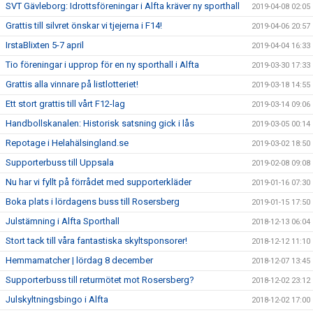
SVT Gävleborg: Idrottsföreningar i Alfta kräver ny sporthall
2019-04-08 02:05
Grattis till silvret önskar vi tjejerna i F14!
2019-04-06 20:57
IrstaBlixten 5-7 april
2019-04-04 16:33
Tio föreningar i upprop för en ny sporthall i Alfta
2019-03-30 17:33
Grattis alla vinnare på listlotteriet!
2019-03-18 14:55
Ett stort grattis till vårt F12-lag
2019-03-14 09:06
Handbollskanalen: Historisk satsning gick i lås
2019-03-05 00:14
Repotage i Helahälsingland.se
2019-03-02 18:50
Supporterbuss till Uppsala
2019-02-08 09:08
Nu har vi fyllt på förrådet med supporterkläder
2019-01-16 07:30
Boka plats i lördagens buss till Rosersberg
2019-01-15 17:50
Julstämning i Alfta Sporthall
2018-12-13 06:04
Stort tack till våra fantastiska skyltsponsorer!
2018-12-12 11:10
Hemmamatcher | lördag 8 december
2018-12-07 13:45
Supporterbuss till returmötet mot Rosersberg?
2018-12-02 23:12
Julskyltningsbingo i Alfta
2018-12-02 17:00