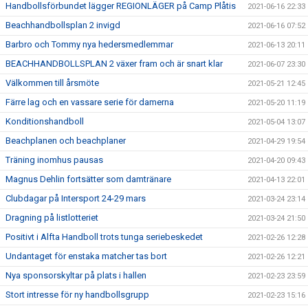
Handbollsförbundet lägger REGIONLÄGER på Camp Plåtis
2021-06-16 22:33
Beachhandbollsplan 2 invigd
2021-06-16 07:52
Barbro och Tommy nya hedersmedlemmar
2021-06-13 20:11
BEACHHANDBOLLSPLAN 2 växer fram och är snart klar
2021-06-07 23:30
Välkommen till årsmöte
2021-05-21 12:45
Färre lag och en vassare serie för damerna
2021-05-20 11:19
Konditionshandboll
2021-05-04 13:07
Beachplanen och beachplaner
2021-04-29 19:54
Träning inomhus pausas
2021-04-20 09:43
Magnus Dehlin fortsätter som damtränare
2021-04-13 22:01
Clubdagar på Intersport 24-29 mars
2021-03-24 23:14
Dragning på listlotteriet
2021-03-24 21:50
Positivt i Alfta Handboll trots tunga seriebeskedet
2021-02-26 12:28
Undantaget för enstaka matcher tas bort
2021-02-26 12:21
Nya sponsorskyltar på plats i hallen
2021-02-23 23:59
Stort intresse för ny handbollsgrupp
2021-02-23 15:16