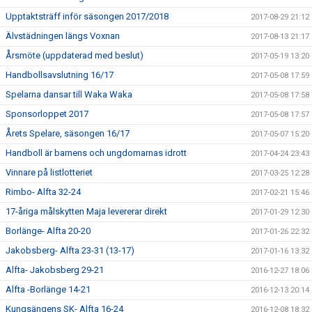
Upptaktsträff inför säsongen 2017/2018
2017-08-29 21:12
Älvstädningen längs Voxnan
2017-08-13 21:17
Årsmöte (uppdaterad med beslut)
2017-05-19 13:20
Handbollsavslutning 16/17
2017-05-08 17:59
Spelarna dansar till Waka Waka
2017-05-08 17:58
Sponsorloppet 2017
2017-05-08 17:57
Årets Spelare, säsongen 16/17
2017-05-07 15:20
Handboll är barnens och ungdomarnas idrott
2017-04-24 23:43
Vinnare på listlotteriet
2017-03-25 12:28
Rimbo- Alfta 32-24
2017-02-21 15:46
17-åriga målskytten Maja levererar direkt
2017-01-29 12:30
Borlänge- Alfta 20-20
2017-01-26 22:32
Jakobsberg- Alfta 23-31 (13-17)
2017-01-16 13:32
Alfta- Jakobsberg 29-21
2016-12-27 18:06
Alfta -Borlänge 14-21
2016-12-13 20:14
Kungsängens SK- Alfta 16-24
2016-12-08 18:32