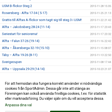
USM B-flickor Steg 2
2015-11-28 15:05
Rosersberg - Alfta 17-34 ( 5-17)
2015-11-25 21:13
Grattis till Alftas A-flickor som tagit sig till steg 3 i USM!
2015-11-22 21:42
Alfta – Jakobsberg 28-24 (11-14)
2015-11-17 23:43
Seriestart för seniorerna!
2015-11-17 23:32
Alfta –Falun 37-26 (19-14)
2015-11-16 22:42
Alfta – Åkersberga 32-19 (15-10)
2015-11-15 08:07
Täby – Alfta 19-26 (8-11)
2015-11-13 22:50
Sverigecupen
2015-11-08 17:44
Alfta – Uppsala 29-29 (14-14)
2015-10-23 21:07
Handbollshelg i Alfta!
2015-10-14 22:44
Målvaktsutbildning
För att hemsidan ska fungera korrekt använder vi nödvändiga
2015-09-14 16:58
cookies från SportAdmin. Dessa går inte att stänga av.
Lycka till alla Alfta-lag!
2015-09-04 21:22
Föreningen kan också använda frivilliga cookies, t.ex. för statistik
eller marknadsföring. Du väljer själv om du vill acceptera dessa.
Anpassa dina val
Cookie-inställningar
Gå till Webbversion