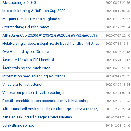
Älvstädningen 2020
2020-08-23 21:56
Info och lottning AlftaBuren Cup 2020
2020-08-10 00:06
Magnus Dehlin i Helahälsingland.se
2020-07-30 20:37
Storstädning i klubbrummet
2020-07-28 21:14
AlftaBurenCup 2020&#129342;&#8205;&#9792;&#65039;
2020-07-27 22:10
HelaHälsingland.se: Eldsjäl fixade beachhandboll till Alfta
2020-07-15 19:51
Ove Hedlund ny ordförande
2020-06-07 21:48
Årsmöte för Alfta GIF Handboll
2020-05-24 11:47
Återbetalning för Irstablixten
2020-04-06 12:10
Information med anledning av Corona
2020-03-12 22:01
Vinstlista för listlotteriet
2020-03-09 15:24
Vi söker en person till valberedningen
2020-02-24 00:14
Beställ teamkläder och accessoarer i vår klubbshop
2020-02-20 19:53
Alfta Handboll önskar er alla en riktigt god jul!!&#127876;
2019-12-21 22:04
Alfta en sekund från seger i Celciushallen
2019-12-14 23:16
Julskyltningsbingo
2019-12-04 17:16