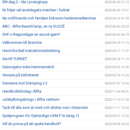
EM dag 2 - Ida i poängtopp
2023-06-30 21:12
Ni följer väl landslagets matcher i Turkiet
2023-06-29 19:51
Ny ordförande och familjen Eriksson hedersmedlemmar
2023-06-16 01:32
ABC - Alfta BeachCamp, en ny SUCCÉ
2023-06-06 23:22
SHF:s Regionläger en succé igen!!!
2023-06-05 06:19
Välkommen till årsmöte
2023-05-29 11:15
Hand the Ball instruktörsutbildning
2023-05-17 11:37
Ida till TURKIET
2023-04-18 11:10
Säsongens sista hemmamatch
2023-03-25 14:35
Vinnare på listlotteriet
2023-02-18 15:25
Damerna mot Enköping x 2
2023-01-27 15:45
Handbollslördag i Alfta
2022-11-24 00:01
Julskyltningsbingo i Alfta centrum
2022-11-19 21:34
Tack till alla som är med och stöttar oss i Gräsroten
2022-11-11 15:42
Spelprogram för Gjensidige USM F16 (steg 1)
2022-09-27 12:25
Vill du prova på att spela handboll?
2022-09-04 23:32