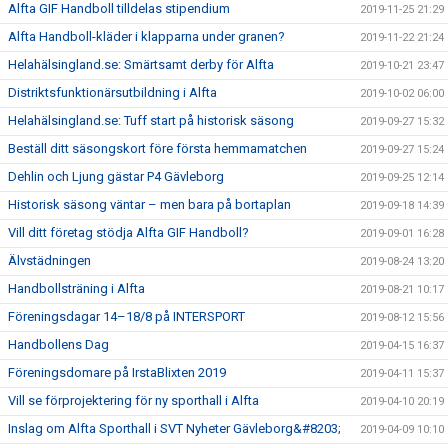
Alfta GIF Handboll tilldelas stipendium
2019-11-25 21:29
Alfta Handboll-kläder i klapparna under granen?
2019-11-22 21:24
Helahälsingland.se: Smärtsamt derby för Alfta
2019-10-21 23:47
Distriktsfunktionärsutbildning i Alfta
2019-10-02 06:00
Helahälsingland.se: Tuff start på historisk säsong
2019-09-27 15:32
Beställ ditt säsongskort före första hemmamatchen
2019-09-27 15:24
Dehlin och Ljung gästar P4 Gävleborg
2019-09-25 12:14
Historisk säsong väntar – men bara på bortaplan
2019-09-18 14:39
Vill ditt företag stödja Alfta GIF Handboll?
2019-09-01 16:28
Älvstädningen
2019-08-24 13:20
Handbollsträning i Alfta
2019-08-21 10:17
Föreningsdagar 14–18/8 på INTERSPORT
2019-08-12 15:56
Handbollens Dag
2019-04-15 16:37
Föreningsdomare på IrstaBlixten 2019
2019-04-11 15:37
Vill se förprojektering för ny sporthall i Alfta
2019-04-10 20:19
Inslag om Alfta Sporthall i SVT Nyheter Gävleborg&#8203;
2019-04-09 10:10