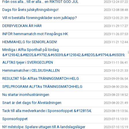
Från oss alla... till er alla... en RIKTIGT GOD JUL
2023-12-24 07:22
Dags för årets julskyltningsbingo!
2023-12-08 08:48
Vill ni beställa föreningskläder som julklapp?
2023-12-05 21:39
DERBYVECKAN ÄR HÄR
2023-11-29 17:27
INFÖR hemmamatch mot Finspångs HK
2023-11-26 07:53
HEMMAHELG för SENIORLAGEN!
2023-11-21 12:44
Miniliga i Alfta Sporthall på lördag
&#129342;&#8205;&#9792;&#65039;&#129342;&#8205;&#9794;&#65039;
ALFTAS tjejer i SVERIGECUPEN
2023-11-11 06:41
Hemmamatcher i CELSIUSHALLEN
2023-10-13 21:33
RESULTAT från Alftas TRÄNINGSMATCH-HELG
2023-09-09 06:54
SPELPROGRAM ALFTAs TRÄNINGSMATCHHELG
2023-08-30 23:06
Nu startar inomhusträningen
2023-08-23 18:52
Snart är det dags för Älvstädningen
2023-08-20 21:49
Tack till alla medverkande i Sponsorloppet &#128154;
2023-08-19 13:56
Sponsorloppet
2023-07-15 13:51
NY milstolpe: Spelare uttagen till A-landslagsläger
2023-07-10 15:19