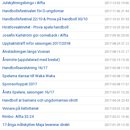
Julskyltningsbingo i Alfta
2017-12-05 19:06
Handbollsfestivalen för D-ungdomar
2017-11-06 21:44
Handbollsfestival 22/10 & Prova på handboll 30/10
2017-10-31 07:33
Höstlovsaktivitet - Prova spela handboll
2017-10-29 20:54
Josefin Karlström gör comeback i Alfta
2017-09-30 23:50
Upptaktsträff inför säsongen 2017/2018
2017-08-29 21:12
Älvstädningen längs Voxnan
2017-08-13 21:17
Årsmöte (uppdaterad med beslut)
2017-05-19 13:20
Handbollsavslutning 16/17
2017-05-08 17:59
Spelarna dansar till Waka Waka
2017-05-08 17:58
Sponsorloppet 2017
2017-05-08 17:57
Årets Spelare, säsongen 16/17
2017-05-07 15:20
Handboll är barnens och ungdomarnas idrott
2017-04-24 23:43
Vinnare på listlotteriet
2017-03-25 12:28
Rimbo- Alfta 32-24
2017-02-21 15:46
17-åriga målskytten Maja levererar direkt
2017-01-29 12:30