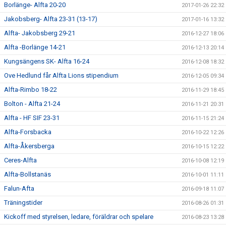
Borlänge- Alfta 20-20
2017-01-26 22:32
Jakobsberg- Alfta 23-31 (13-17)
2017-01-16 13:32
Alfta- Jakobsberg 29-21
2016-12-27 18:06
Alfta -Borlänge 14-21
2016-12-13 20:14
Kungsängens SK- Alfta 16-24
2016-12-08 18:32
Ove Hedlund får Alfta Lions stipendium
2016-12-05 09:34
Alfta-Rimbo 18-22
2016-11-29 18:45
Bolton - Alfta 21-24
2016-11-21 20:31
Alfta - HF SIF 23-31
2016-11-15 21:24
Alfta-Forsbacka
2016-10-22 12:26
Alfta-Åkersberga
2016-10-15 12:22
Ceres-Alfta
2016-10-08 12:19
Alfta-Bollstanäs
2016-10-01 11:11
Falun-Afta
2016-09-18 11:07
Träningstider
2016-08-26 01:31
Kickoff med styrelsen, ledare, föräldrar och spelare
2016-08-23 13:28