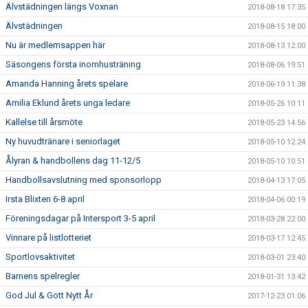
Älvstädningen längs Voxnan
2018-08-18 17:35
Älvstädningen
2018-08-15 18:00
Nu är medlemsappen här
2018-08-13 12:00
Säsongens första inomhusträning
2018-08-06 19:51
Amanda Hanning årets spelare
2018-06-19 11:38
Amilia Eklund årets unga ledare
2018-05-26 10:11
Kallelse till årsmöte
2018-05-23 14:56
Ny huvudtränare i seniorlaget
2018-05-10 12:24
Ålyran & handbollens dag 11-12/5
2018-05-10 10:51
Handbollsavslutning med sponsorlopp
2018-04-13 17:05
Irsta Blixten 6-8 april
2018-04-06 00:19
Föreningsdagar på Intersport 3-5 april
2018-03-28 22:00
Vinnare på listlotteriet
2018-03-17 12:45
Sportlovsaktivitet
2018-03-01 23:40
Barnens spelregler
2018-01-31 13:42
God Jul & Gott Nytt År
2017-12-23 01:06