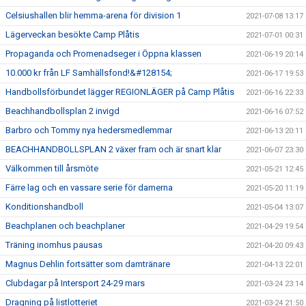
Celsiushallen blir hemma-arena för division 1
2021-07-08 13:17
Lägerveckan besökte Camp Plåtis
2021-07-01 00:31
Propaganda och Promenadseger i Öppna klassen
2021-06-19 20:14
10.000 kr från LF Samhällsfond!&#128154;
2021-06-17 19:53
Handbollsförbundet lägger REGIONLÄGER på Camp Plåtis
2021-06-16 22:33
Beachhandbollsplan 2 invigd
2021-06-16 07:52
Barbro och Tommy nya hedersmedlemmar
2021-06-13 20:11
BEACHHANDBOLLSPLAN 2 växer fram och är snart klar
2021-06-07 23:30
Välkommen till årsmöte
2021-05-21 12:45
Färre lag och en vassare serie för damerna
2021-05-20 11:19
Konditionshandboll
2021-05-04 13:07
Beachplanen och beachplaner
2021-04-29 19:54
Träning inomhus pausas
2021-04-20 09:43
Magnus Dehlin fortsätter som damtränare
2021-04-13 22:01
Clubdagar på Intersport 24-29 mars
2021-03-24 23:14
Dragning på listlotteriet
2021-03-24 21:50