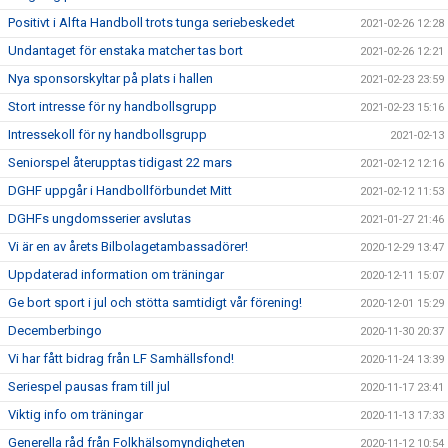
Positivt i Alfta Handboll trots tunga seriebeskedet
2021-02-26 12:28
Undantaget för enstaka matcher tas bort
2021-02-26 12:21
Nya sponsorskyltar på plats i hallen
2021-02-23 23:59
Stort intresse för ny handbollsgrupp
2021-02-23 15:16
Intressekoll för ny handbollsgrupp
2021-02-13
Seniorspel återupptas tidigast 22 mars
2021-02-12 12:16
DGHF uppgår i Handbollförbundet Mitt
2021-02-12 11:53
DGHFs ungdomsserier avslutas
2021-01-27 21:46
Vi är en av årets Bilbolagetambassadörer!
2020-12-29 13:47
Uppdaterad information om träningar
2020-12-11 15:07
Ge bort sport i jul och stötta samtidigt vår förening!
2020-12-01 15:29
Decemberbingo
2020-11-30 20:37
Vi har fått bidrag från LF Samhällsfond!
2020-11-24 13:39
Seriespel pausas fram till jul
2020-11-17 23:41
Viktig info om träningar
2020-11-13 17:33
Generella råd från Folkhälsomyndigheten
2020-11-12 10:54