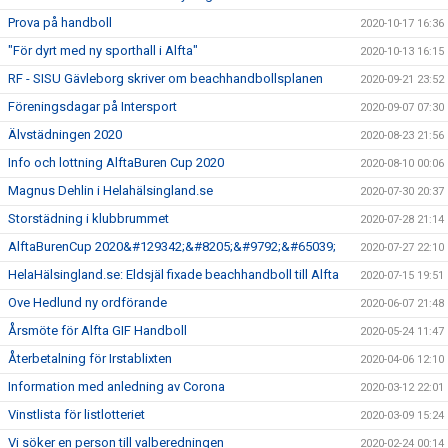
Prova på handboll
2020-10-17 16:36
"För dyrt med ny sporthall i Alfta"
2020-10-13 16:15
RF - SISU Gävleborg skriver om beachhandbollsplanen
2020-09-21 23:52
Föreningsdagar på Intersport
2020-09-07 07:30
Älvstädningen 2020
2020-08-23 21:56
Info och lottning AlftaBuren Cup 2020
2020-08-10 00:06
Magnus Dehlin i Helahälsingland.se
2020-07-30 20:37
Storstädning i klubbrummet
2020-07-28 21:14
AlftaBurenCup 2020&#129342;&#8205;&#9792;&#65039;
2020-07-27 22:10
HelaHälsingland.se: Eldsjäl fixade beachhandboll till Alfta
2020-07-15 19:51
Ove Hedlund ny ordförande
2020-06-07 21:48
Årsmöte för Alfta GIF Handboll
2020-05-24 11:47
Återbetalning för Irstablixten
2020-04-06 12:10
Information med anledning av Corona
2020-03-12 22:01
Vinstlista för listlotteriet
2020-03-09 15:24
Vi söker en person till valberedningen
2020-02-24 00:14