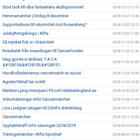
Stort tack till våra fantastiska skyltsponsorer!
2018-12-12 11:10
Hemmamatcher | lördag 8 december
2018-12-07 13:45
Supporterbuss till returmötet mot Rosersberg?
2018-12-02 23:12
Julskyltningsbingo i Alfta
2018-12-02 17:00
Så mycket fick vi i Gräsroten!
2018-11-16 07:48
Resultatet från insamlingen till Cancerfonden
2018-11-06 21:26
Idag gjorde vi skillnad. T A C K
2018-11-05 01:09
&#128154;&#128153;&#128151;
Handbollsdamernas cancermatch en succé
2018-11-04 19:09
Agneta Patrull har ordet!
2018-11-02 13:32
Marlene Ljung intervjuas i P4 och Helahalsingland.se
2018-10-30 23:37
Videohälsningar inför Cancermatchen
2018-10-28 17:54
Lina Lindgren uttagen till DGHFs distriktslag
2018-10-13 13:37
Cancermatchen
2018-10-11 12:03
Upptaktsträff inför säsongen 2018/2019
2018-09-09 09:00
Träningsmatcher i Alfta Sporthall
2018-08-22 19:56