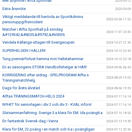
Mer utrymme i Alfta Sporthall
2025-03-12
Extra årsmöte
2025-03-09
Viktigt meddelande till berörda av SportAdmins
2025-02-06 11:52
personuppgiftsincident
Matcher i Alfta Sporthall på söndag
2024-11-07 23:45
&#129342;&#8205;&#9792;&#65039;
Vendela Källänge uttagen till Sverigecupen
2024-10-27 21:35
SUPERHELGEN I HALLEN!
2024-10-10 22:44
Tung premiärförlust hemma mot Hallstahammar
2024-10-10 22:18
En av säsongens STORA Handbollshelger är HÄR!
2024-09-06 06:43
KORRIGERING efter utdrag - SPELPROGRAM Alfta:s
2024-08-29 15:02
Träningsmatchhelg
Dags för årets älvstäd
2024-08-06 19:33
Alftas TRÄNINGSMATCH-HELG 2024
2024-07-17 16:14
NYHET för seniorlagen i div 2 och div 3 - KVAL införs!
2024-07-17 16:14
Slutsammanfattning: Sverige 3:a klara för EM. Ida poäng6:a
2024-07-16 18:56
En fantastisk Svensk-dag i Varna
2024-07-13 19:30
Klara för EM, 22 poäng i en match och 6:a i poängligan
2024-07-12 20:36