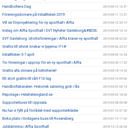
Handbollens Dag
2019-04-15 16:37
Föreningsdomare på IrstaBlixten 2019
2019-04-11 15:37
Vill se förprojektering för ny sporthall i Alfta
2019-04-10 20:19
Inslag om Alfta Sporthall i SVT Nyheter Gävleborg&#8203;
2019-04-09 10:10
SVT Gävleborg: Idrottsföreningar i Alfta kräver ny sporthall
2019-04-08 02:05
Grattis till silvret önskar vi tjejerna i F14!
2019-04-06 20:57
IrstaBlixten 5-7 april
2019-04-04 16:33
Tio föreningar i upprop för en ny sporthall i Alfta
2019-03-30 17:33
Grattis alla vinnare på listlotteriet!
2019-03-18 14:55
Ett stort grattis till vårt F12-lag
2019-03-14 09:06
Handbollskanalen: Historisk satsning gick i lås
2019-03-05 00:14
Repotage i Helahälsingland.se
2019-03-02 18:50
Supporterbuss till Uppsala
2019-02-08 09:08
Nu har vi fyllt på förrådet med supporterkläder
2019-01-16 07:30
Boka plats i lördagens buss till Rosersberg
2019-01-15 17:50
Julstämning i Alfta Sporthall
2018-12-13 06:04