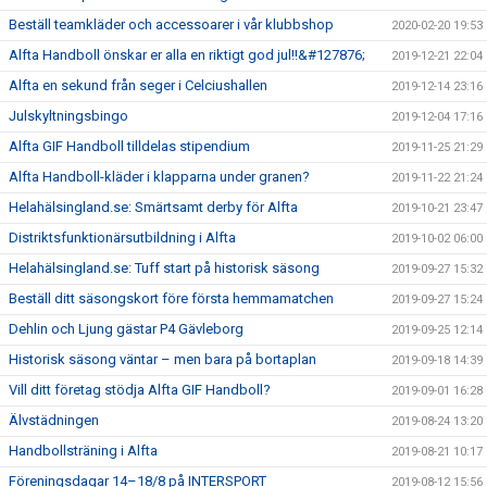
Beställ teamkläder och accessoarer i vår klubbshop
2020-02-20 19:53
Alfta Handboll önskar er alla en riktigt god jul!!&#127876;
2019-12-21 22:04
Alfta en sekund från seger i Celciushallen
2019-12-14 23:16
Julskyltningsbingo
2019-12-04 17:16
Alfta GIF Handboll tilldelas stipendium
2019-11-25 21:29
Alfta Handboll-kläder i klapparna under granen?
2019-11-22 21:24
Helahälsingland.se: Smärtsamt derby för Alfta
2019-10-21 23:47
Distriktsfunktionärsutbildning i Alfta
2019-10-02 06:00
Helahälsingland.se: Tuff start på historisk säsong
2019-09-27 15:32
Beställ ditt säsongskort före första hemmamatchen
2019-09-27 15:24
Dehlin och Ljung gästar P4 Gävleborg
2019-09-25 12:14
Historisk säsong väntar – men bara på bortaplan
2019-09-18 14:39
Vill ditt företag stödja Alfta GIF Handboll?
2019-09-01 16:28
Älvstädningen
2019-08-24 13:20
Handbollsträning i Alfta
2019-08-21 10:17
Föreningsdagar 14–18/8 på INTERSPORT
2019-08-12 15:56