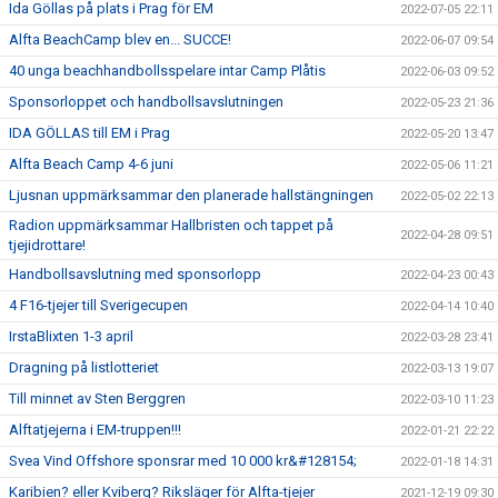
Ida Göllas på plats i Prag för EM
2022-07-05 22:11
Alfta BeachCamp blev en... SUCCE!
2022-06-07 09:54
40 unga beachhandbollsspelare intar Camp Plåtis
2022-06-03 09:52
Sponsorloppet och handbollsavslutningen
2022-05-23 21:36
IDA GÖLLAS till EM i Prag
2022-05-20 13:47
Alfta Beach Camp 4-6 juni
2022-05-06 11:21
Ljusnan uppmärksammar den planerade hallstängningen
2022-05-02 22:13
Radion uppmärksammar Hallbristen och tappet på
2022-04-28 09:51
tjejidrottare!
Handbollsavslutning med sponsorlopp
2022-04-23 00:43
4 F16-tjejer till Sverigecupen
2022-04-14 10:40
IrstaBlixten 1-3 april
2022-03-28 23:41
Dragning på listlotteriet
2022-03-13 19:07
Till minnet av Sten Berggren
2022-03-10 11:23
Alftatjejerna i EM-truppen!!!
2022-01-21 22:22
Svea Vind Offshore sponsrar med 10 000 kr&#128154;
2022-01-18 14:31
Karibien? eller Kviberg? Riksläger för Alfta-tjejer
2021-12-19 09:30