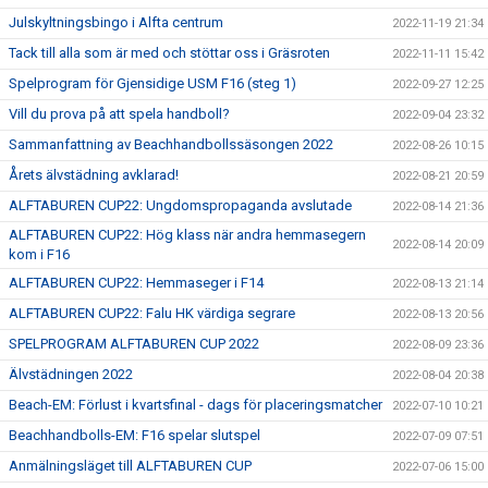
Julskyltningsbingo i Alfta centrum
2022-11-19 21:34
Tack till alla som är med och stöttar oss i Gräsroten
2022-11-11 15:42
Spelprogram för Gjensidige USM F16 (steg 1)
2022-09-27 12:25
Vill du prova på att spela handboll?
2022-09-04 23:32
Sammanfattning av Beachhandbollssäsongen 2022
2022-08-26 10:15
Årets älvstädning avklarad!
2022-08-21 20:59
ALFTABUREN CUP22: Ungdomspropaganda avslutade
2022-08-14 21:36
ALFTABUREN CUP22: Hög klass när andra hemmasegern
2022-08-14 20:09
kom i F16
ALFTABUREN CUP22: Hemmaseger i F14
2022-08-13 21:14
ALFTABUREN CUP22: Falu HK värdiga segrare
2022-08-13 20:56
SPELPROGRAM ALFTABUREN CUP 2022
2022-08-09 23:36
Älvstädningen 2022
2022-08-04 20:38
Beach-EM: Förlust i kvartsfinal - dags för placeringsmatcher
2022-07-10 10:21
Beachhandbolls-EM: F16 spelar slutspel
2022-07-09 07:51
Anmälningsläget till ALFTABUREN CUP
2022-07-06 15:00