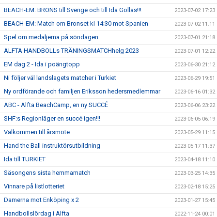
BEACH-EM: BRONS till Sverige och till Ida Göllas!!!
2023-07-02 17:23
BEACH-EM: Match om Bronset kl 14:30 mot Spanien
2023-07-02 11:11
Spel om medaljerna på söndagen
2023-07-01 21:18
ALFTA HANDBOLLs TRÄNINGSMATCHhelg 2023
2023-07-01 12:22
EM dag 2 - Ida i poängtopp
2023-06-30 21:12
Ni följer väl landslagets matcher i Turkiet
2023-06-29 19:51
Ny ordförande och familjen Eriksson hedersmedlemmar
2023-06-16 01:32
ABC - Alfta BeachCamp, en ny SUCCÉ
2023-06-06 23:22
SHF:s Regionläger en succé igen!!!
2023-06-05 06:19
Välkommen till årsmöte
2023-05-29 11:15
Hand the Ball instruktörsutbildning
2023-05-17 11:37
Ida till TURKIET
2023-04-18 11:10
Säsongens sista hemmamatch
2023-03-25 14:35
Vinnare på listlotteriet
2023-02-18 15:25
Damerna mot Enköping x 2
2023-01-27 15:45
Handbollslördag i Alfta
2022-11-24 00:01