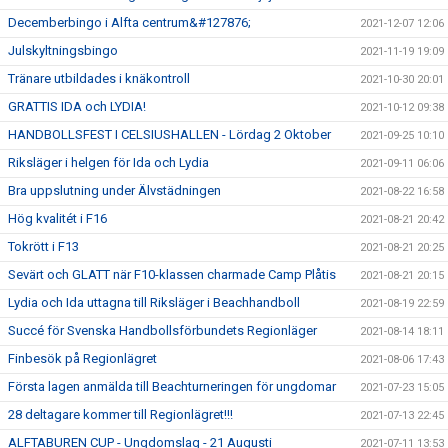
Decemberbingo i Alfta centrum&#127876;
2021-12-07 12:06
Julskyltningsbingo
2021-11-19 19:09
Tränare utbildades i knäkontroll
2021-10-30 20:01
GRATTIS IDA och LYDIA!
2021-10-12 09:38
HANDBOLLSFEST I CELSIUSHALLEN - Lördag 2 Oktober
2021-09-25 10:10
Riksläger i helgen för Ida och Lydia
2021-09-11 06:06
Bra uppslutning under Älvstädningen
2021-08-22 16:58
Hög kvalitét i F16
2021-08-21 20:42
Tokrött i F13
2021-08-21 20:25
Sevärt och GLATT när F10-klassen charmade Camp Plåtis
2021-08-21 20:15
Lydia och Ida uttagna till Riksläger i Beachhandboll
2021-08-19 22:59
Succé för Svenska Handbollsförbundets Regionläger
2021-08-14 18:11
Finbesök på Regionlägret
2021-08-06 17:43
Första lagen anmälda till Beachturneringen för ungdomar
2021-07-23 15:05
28 deltagare kommer till Regionlägret!!!
2021-07-13 22:45
ALFTABUREN CUP - Ungdomslag - 21 Augusti
2021-07-11 13:53