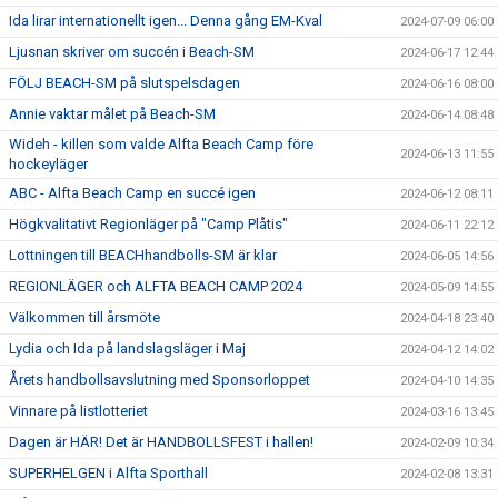
Ida lirar internationellt igen... Denna gång EM-Kval
2024-07-09 06:00
Ljusnan skriver om succén i Beach-SM
2024-06-17 12:44
FÖLJ BEACH-SM på slutspelsdagen
2024-06-16 08:00
Annie vaktar målet på Beach-SM
2024-06-14 08:48
Wideh - killen som valde Alfta Beach Camp före
2024-06-13 11:55
hockeyläger
ABC - Alfta Beach Camp en succé igen
2024-06-12 08:11
Högkvalitativt Regionläger på "Camp Plåtis"
2024-06-11 22:12
Lottningen till BEACHhandbolls-SM är klar
2024-06-05 14:56
REGIONLÄGER och ALFTA BEACH CAMP 2024
2024-05-09 14:55
Välkommen till årsmöte
2024-04-18 23:40
Lydia och Ida på landslagsläger i Maj
2024-04-12 14:02
Årets handbollsavslutning med Sponsorloppet
2024-04-10 14:35
Vinnare på listlotteriet
2024-03-16 13:45
Dagen är HÄR! Det är HANDBOLLSFEST i hallen!
2024-02-09 10:34
SUPERHELGEN i Alfta Sporthall
2024-02-08 13:31