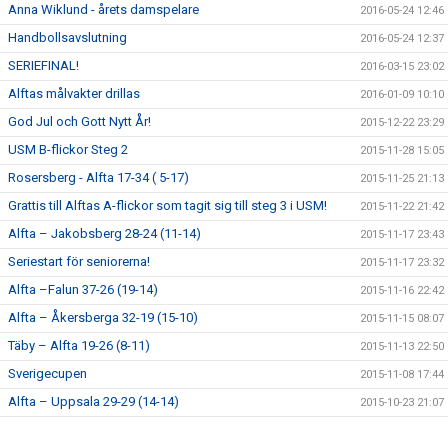
Anna Wiklund - årets damspelare
2016-05-24 12:46
Handbollsavslutning
2016-05-24 12:37
SERIEFINAL!
2016-03-15 23:02
Alftas målvakter drillas
2016-01-09 10:10
God Jul och Gott Nytt År!
2015-12-22 23:29
USM B-flickor Steg 2
2015-11-28 15:05
Rosersberg - Alfta 17-34 ( 5-17)
2015-11-25 21:13
Grattis till Alftas A-flickor som tagit sig till steg 3 i USM!
2015-11-22 21:42
Alfta – Jakobsberg 28-24 (11-14)
2015-11-17 23:43
Seriestart för seniorerna!
2015-11-17 23:32
Alfta –Falun 37-26 (19-14)
2015-11-16 22:42
Alfta – Åkersberga 32-19 (15-10)
2015-11-15 08:07
Täby – Alfta 19-26 (8-11)
2015-11-13 22:50
Sverigecupen
2015-11-08 17:44
Alfta – Uppsala 29-29 (14-14)
2015-10-23 21:07
Handbollshelg i Alfta!
2015-10-14 22:44