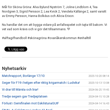
Mål för Sköna Gröna: Alva Bylund Nyström 7, Joline Lindblom 4, Tea
TABELL
Nordgren 3, Sigrid Persson 2, Lea Kvick 2, Vendela Källänge 2, samt varsitt
av Emmy Persson, Hanna Bolkéus och Alicia Erixon.
Nu handlar det om att bygga vidare på anfallsspelet och tajta till bakom. Vi
vet vad som krävs och vi gör det tillsammans. 💚
#alftagifhandboll #skönagröna #ovanåkerskommun #enhalltill
Nyhetsarkiv
Matchrapport, Borlänge 17/10
2025-10-20 08:14
Seger för F19 i helgen efter riktig krigarmatch i Ludvika!
2025-10-13 13:08
Vi drar till Märsta och lirar!
2024-06-25 19:45
Tredje segern gav Tredjeplatsen
2024-04-15 10:28
Förlust i Semifinalen mot EskilstunaGUIF
2024-04-14 16:43