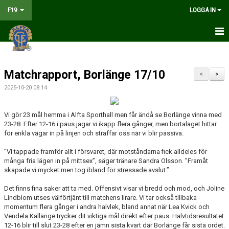
F19
LOGGA IN
HEM
Matchrapport, Borlänge 17/10
NYHETER
<
>
2025-10-20 08:14
MATCHER
Vi gör 23 mål hemma i Alfta Sporthall men får ändå se Borlänge vinna med
KALENDER
23-28. Efter 12-16 i paus jagar vi ikapp flera gånger, men bortalaget hittar
för enkla vägar in på linjen och straffar oss när vi blir passiva.
TRUPPEN
”Vi tappade framför allt i försvaret, där motståndarna fick alldeles för
många fria lägen in på mittsex”, säger tränare Sandra Olsson. ”Framåt
BILDGALLERI
skapade vi mycket men tog ibland för stressade avslut.”
DOKUMENT
Det finns fina saker att ta med. Offensivt visar vi bredd och mod, och Joline
Lindblom utses välförtjänt till matchens lirare. Vi tar också tillbaka
KONTAKT
momentum flera gånger i andra halvlek, bland annat när Lea Kvick och
Vendela Källänge trycker dit viktiga mål direkt efter paus. Halvtidsresultatet
12-16 blir till slut 23-28 efter en jämn sista kvart där Borlänge får sista ordet.
LIVESÄNDNING