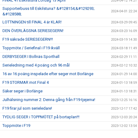
FINAL 4 i Eskilstuna Lördag 13 April
2024-04-12 14:21
Supporterbuss till Eskilstuna? &#128154;&#129293;
2024-04-01 22:24
&#128588;
LOTTNINGEN till FINAL 4 är KLAR!
2024-03-29 09:45
DEN ÖVERLÄGSNA SERIESEGERN!
2024-03-23 16:09
F19 säkrade SERIESEGERN!!!
2024-03-19 14:30
Toppmöte / Seriefinal i F19 ikväll
2024-03-18 11:49
DERBYSEGER I Bollnäs Sporthall
2024-02-29 11:11
Serieledning med 4 poäng och 96 mål
2024-02-12 10:32
16 av 16 poäng inspelade efter seger mot Borlänge
2024-01-29 14:00
F19 STORMAR mot Final 4
2024-01-13 18:59
Säker seger i Borlänge
2024-01-13 18:31
Julhälsning nummer 2: Denna gång från F19-tjejerna!
2023-12-25 16:16
F19 firar jul som serieledare!
2023-12-17 17:42
TYDLIG SEGER i TOPPMÖTET på bortaplan!!!
2023-12-03 20:24
Toppmöte i F19
2023-12-02 13:54
Förkrossande seger för F19 i toppmötet
2023-10-22 17:18