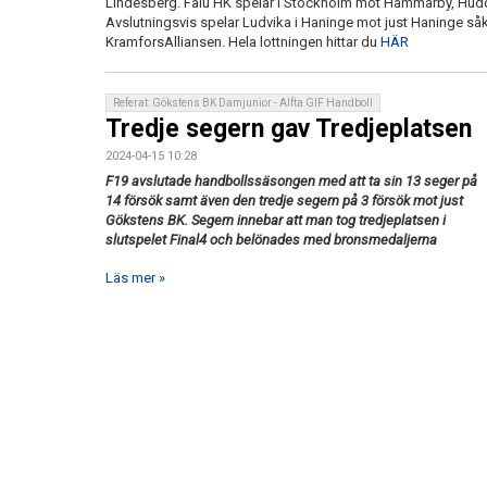
Lindesberg. Falu HK spelar i Stockholm mot Hammarby, Hudd
Avslutningsvis spelar Ludvika i Haninge mot just Haninge så
KramforsAlliansen. Hela lottningen hittar du
HÄR
Referat: Gökstens BK Damjunior - Alfta GIF Handboll
Tredje segern gav Tredjeplatsen
2024-04-15 10:28
F19 avslutade handbollssäsongen med att ta sin 13 seger på
14 försök samt även den tredje segern på 3 försök mot just
Gökstens BK. Segern innebar att man tog tredjeplatsen i
slutspelet Final4 och belönades med bronsmedaljerna
Läs mer »