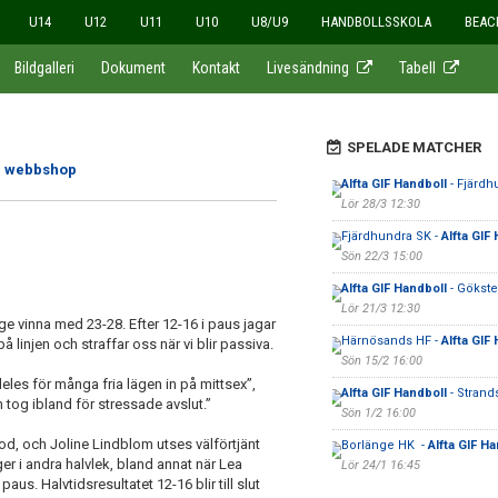
U14
U12
U11
U10
U8/U9
HANDBOLLSSKOLA
BEAC
Bildgalleri
Dokument
Kontakt
Livesändning
Tabell
SPELADE MATCHER
år webbshop
Alfta GIF Handboll
- Fjärdh
Lör 28/3 12:30
Fjärdhundra SK -
Alfta GIF
Sön 22/3 15:00
Alfta GIF Handboll
- Gökste
Lör 21/3 12:30
ge vinna med 23-28. Efter 12-16 i paus jagar
Härnösands HF -
Alfta GIF
å linjen och straffar oss när vi blir passiva.
Sön 15/2 16:00
deles för många fria lägen in på mittsex”,
Alfta GIF Handboll
- Strands
tog ibland för stressade avslut.”
Sön 1/2 16:00
mod, och Joline Lindblom utses välförtjänt
Borlänge HK -
Alfta GIF Ha
ger i andra halvlek, bland annat när Lea
Lör 24/1 16:45
aus. Halvtidsresultatet 12-16 blir till slut