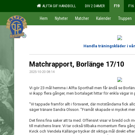
ALFTA GIF HANDBOLL
DIV 2 DAMER
F19
F16
Hem
Nyheter
Matcher
Kalender
Truppen
Handla träningskläder i v
Matchrapport, Borlänge 17/10
2025-10-20 08:14
Vi gör 23 mål hemma i Alfta Sporthall men får ändå se Borlän
vi ikapp flera gånger, men bortalaget hittar för enkla vägar in p
”Vi tappade framför allt i försvaret, där motståndarna fick all
säger tränare Sandra Olsson. ”Framåt skapade vi mycket men 
Det finns fina saker att ta med. Offensivt visar vi bredd och 
till matchens lirare. Vi tar också tillbaka momentum flera gån
Kvick och Vendela Källänge trycker dit viktiga mål direkt efter p