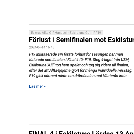
Referat: Alfta GIF Handboll - Eskilstuna Guif IF F19
Förlust i Semifinalen mot Eskilst
2024-04-14 16:43
F19 inkasserade sin första förlust för säsongen när man
förlorade semifinalen i Final 4 för F19. Steg 4-laget från USM,
EskilstunaGUIF tog hem spelet och tog sig vidare till finalen,
efter det att Alfta-tjejerna gjort för många individuella misstag.
F19 gick därmed miste om drömfinalen mot Västerås Irsta.
Läs mer »