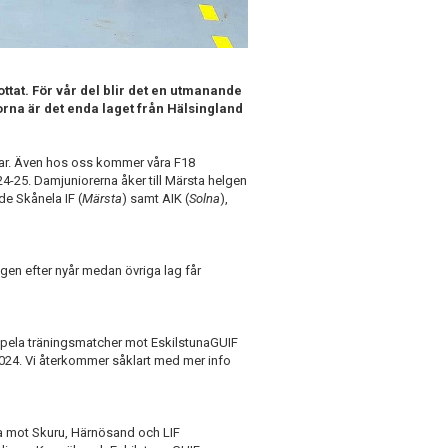
lottat. För vår del blir det en utmanande
orna är det enda laget från Hälsingland
ar. Även hos oss kommer våra F18
4-25. Damjuniorerna åker till Märsta helgen
e Skånela IF (
Märsta
) samt AIK (
Solna
),
lgen efter nyår medan övriga lag får
spela träningsmatcher mot EskilstunaGUIF
024. Vi återkommer såklart med mer info
a mot Skuru, Härnösand och LIF