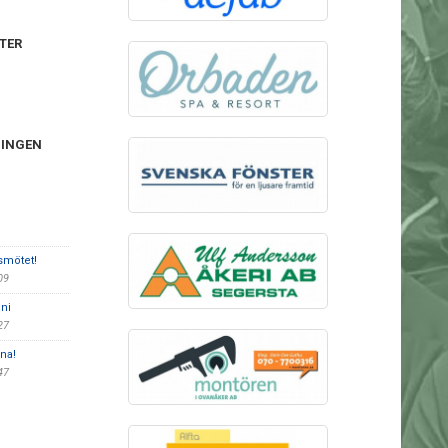
TER
NINGEN
smötet!
-09
ni
:27
na!
:47