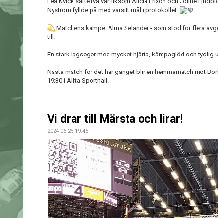
Lea Kvick satte två var, liksom Alicia Erixon och Joline Lind
Nyström fyllde på med varsitt mål i protokollet.
Matchens kämpe: Alma Selander - som stod för flera avgö
till.
En stark lagseger med mycket hjärta, kämpaglöd och tydlig ut
Nästa match för det här gänget blir en hemmamatch mot Bor
19:30 i Alfta Sporthall.
Vi drar till Märsta och lirar!
2024-06-25 19:45