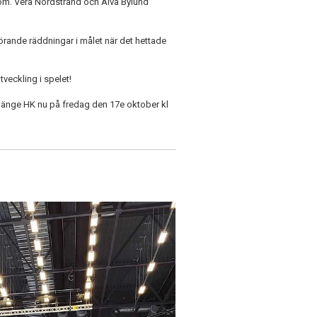
blom. Vera Nordstrand och Alva Bylund
rande räddningar i målet när det hettade
veckling i spelet!
länge HK nu på fredag den 17e oktober kl