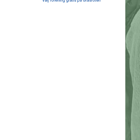
Välj förening gratis på Gräsroten