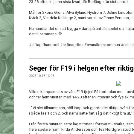
23-28 efter en jämn sista kvart där Borlänge får sista ordet.
Mål för Sköna Gröna: Alva Bylund Nyström 7, Joline Lindblom 
Kvick 2, Vendela Källänge 2, samt varsitt av Emmy Persson, H
Nu handlar det om att bygga vidare på anfallsspelet och tajta
det tillsammans. 💚
#alftagifhandboll #skönagröna #ovanåkerskommun #enhallti
Seger för F19 i helgen efter rikti
2025-10-13 13:08
Vilken kämpainsats av våra F19-tjejer! På bortaplan mot Ludvi
och tar hem vinsten med 14-20 efter en intensiv och fysisk m
- ”Vi slet tillsammans, höll ihop och gjorde det riktigt svårt f
i både fas 1 och 2, och när vi satte fart såg det riktigt bra ut
Från första minuten satte laget tonen i försvaret - starka, sa
flera spelare fram: Frida Andersson och Tea Nordgren stod f