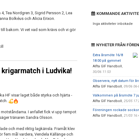
4, Tea Nordgren 3, Sigrid Persson 2, Lea
KOMMANDE AKTIVITE
anna Bolkéus och Alicia Erixon.
Inga aktiviteter inbokade
 till bakom. Vi vet vad som krävs och vi gör
NYHETER FRÅN FÖRE
ll
Extra årsmöte 16/8
18:00 på gymmet
Alfta GIF Handboll
,
g krigarmatch i Ludvika!
30/06 11:53
Observera, nytt datum för år
Alfta GIF Handboll
,
09/06 06
ka HF visar laget både styrka och hjärta -
Välkommen på årsmöte 7 ju
atch.
Alfta GIF Handboll
,
25/05 17
Föreningen rockade sockor
ör motståndarna. I anfallet fick vi upp tempot
Alfta GIF Handboll
,
21/03 16
,” säger tränaren Sandra Olsson.
mlade och med riktig lagkänsla. Framåt klev
ör fem mål vardera, Vendela Källänge och