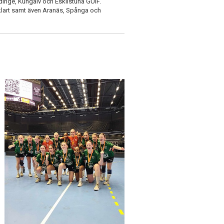
inge, Kungälv och Eskilstuna GUIF.
klart samt även Aranäs, Spånga och