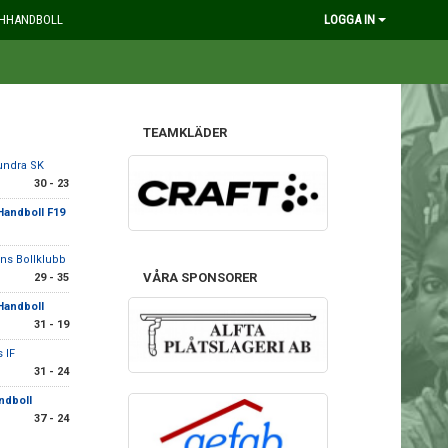
HHANDBOLL
LOGGA IN
TEAMKLÄDER
undra SK
30 - 23
 Handboll F19
ns Bollklubb
VÅRA SPONSORER
29 - 35
 Handboll
31 - 19
 IF
31 - 24
ndboll
37 - 24