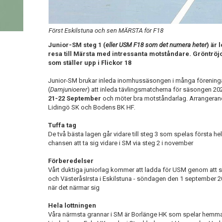
Först Eskilstuna och sen MÄRSTA för F18
Junior-SM steg 1 (
eller USM F18 som det numera heter
) är 
resa till Märsta med intressanta motståndare. Gröntröj
som ställer upp i Flickor 18
Junior-SM brukar inleda inomhussäsongen i många förening
(
Damjunioerer
) att inleda tävlingsmatcherna för säsongen 202
21-22 September
och möter bra motståndarlag. Arrangerand
Lidingö SK och Bodens BK HF.
Tuffa tag
De två bästa lagen går vidare till steg 3 som spelas första he
chansen att ta sig vidare i SM via steg 2 i november
Förberedelser
Vårt duktiga juniorlag kommer att ladda för USM genom att 
och VästeråsIrsta i Eskilstuna - söndagen den 1 september 2
när det närmar sig
Hela lottningen
Våra närmsta grannar i SM är Borlänge HK som spelar hemm