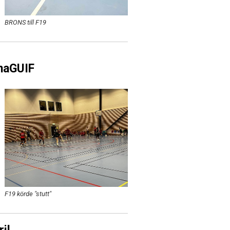
BRONS till F19
unaGUIF
F19 körde "stutt"