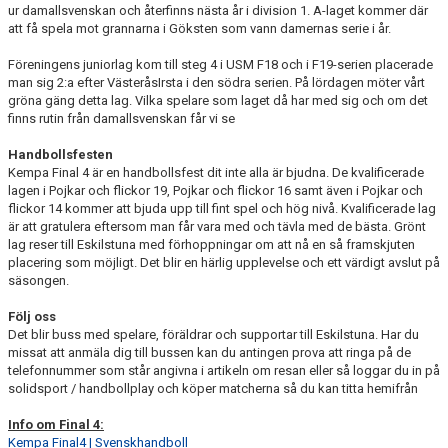
ur damallsvenskan och återfinns nästa år i division 1. A-laget kommer där
att få spela mot grannarna i Göksten som vann damernas serie i år.
Föreningens juniorlag kom till steg 4 i USM F18 och i F19-serien placerade
man sig 2:a efter VästeråsIrsta i den södra serien. På lördagen möter vårt
gröna gäng detta lag. Vilka spelare som laget då har med sig och om det
finns rutin från damallsvenskan får vi se
Handbollsfesten
Kempa Final 4 är en handbollsfest dit inte alla är bjudna. De kvalificerade
lagen i Pojkar och flickor 19, Pojkar och flickor 16 samt även i Pojkar och
flickor 14 kommer att bjuda upp till fint spel och hög nivå. Kvalificerade lag
är att gratulera eftersom man får vara med och tävla med de bästa. Grönt
lag reser till Eskilstuna med förhoppningar om att nå en så framskjuten
placering som möjligt. Det blir en härlig upplevelse och ett värdigt avslut på
säsongen.
Följ oss
Det blir buss med spelare, föräldrar och supportar till Eskilstuna. Har du
missat att anmäla dig till bussen kan du antingen prova att ringa på de
telefonnummer som står angivna i artikeln om resan eller så loggar du in på
solidsport / handbollplay och köper matcherna så du kan titta hemifrån
Info om Final 4:
Kempa Final4 | Svenskhandboll