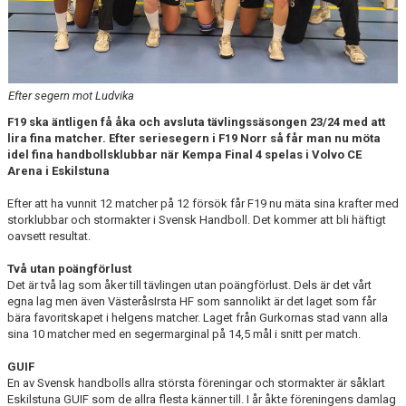
TABELL
Efter segern mot Ludvika
F19 ska äntligen få åka och avsluta tävlingssäsongen 23/24 med att
lira fina matcher. Efter seriesegern i F19 Norr så får man nu möta
idel fina handbollsklubbar när Kempa Final 4 spelas i Volvo CE
Arena i Eskilstuna
Efter att ha vunnit 12 matcher på 12 försök får F19 nu mäta sina krafter med
storklubbar och stormakter i Svensk Handboll. Det kommer att bli häftigt
oavsett resultat.
Två utan poängförlust
Det är två lag som åker till tävlingen utan poängförlust. Dels är det vårt
egna lag men även VästeråsIrsta HF som sannolikt är det laget som får
bära favoritskapet i helgens matcher. Laget från Gurkornas stad vann alla
sina 10 matcher med en segermarginal på 14,5 mål i snitt per match.
GUIF
En av Svensk handbolls allra största föreningar och stormakter är såklart
Eskilstuna GUIF som de allra flesta känner till. I år åkte föreningens damlag