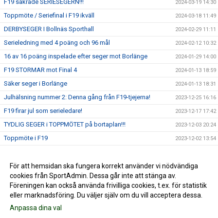
F19 säkrade SERIESEGERN!!!
2024-03-19 14:30
Toppmöte / Seriefinal i F19 ikväll
2024-03-18 11:49
DERBYSEGER I Bollnäs Sporthall
2024-02-29 11:11
Serieledning med 4 poäng och 96 mål
2024-02-12 10:32
16 av 16 poäng inspelade efter seger mot Borlänge
2024-01-29 14:00
F19 STORMAR mot Final 4
2024-01-13 18:59
Säker seger i Borlänge
2024-01-13 18:31
Julhälsning nummer 2: Denna gång från F19-tjejerna!
2023-12-25 16:16
F19 firar jul som serieledare!
2023-12-17 17:42
TYDLIG SEGER i TOPPMÖTET på bortaplan!!!
2023-12-03 20:24
Toppmöte i F19
2023-12-02 13:54
Förkrossande seger för F19 i toppmötet
2023-10-22 17:18
DERBYSEGER i F19-premiär
För att hemsidan ska fungera korrekt använder vi nödvändiga
2023-10-02 15:13
cookies från SportAdmin. Dessa går inte att stänga av.
DERBYDRAG I PREMIÄR
2023-10-01 09:57
Föreningen kan också använda frivilliga cookies, t.ex. för statistik
eller marknadsföring. Du väljer själv om du vill acceptera dessa.
Anpassa dina val