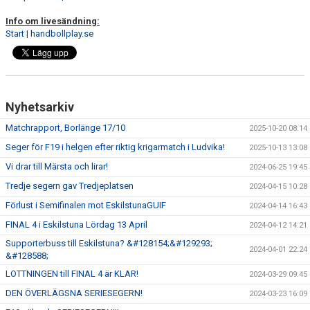
Info om livesändning:
Start | handbollplay.se
Nyhetsarkiv
Matchrapport, Borlänge 17/10
2025-10-20 08:14
Seger för F19 i helgen efter riktig krigarmatch i Ludvika!
2025-10-13 13:08
Vi drar till Märsta och lirar!
2024-06-25 19:45
Tredje segern gav Tredjeplatsen
2024-04-15 10:28
Förlust i Semifinalen mot EskilstunaGUIF
2024-04-14 16:43
FINAL 4 i Eskilstuna Lördag 13 April
2024-04-12 14:21
Supporterbuss till Eskilstuna? &#128154;&#129293;
2024-04-01 22:24
&#128588;
LOTTNINGEN till FINAL 4 är KLAR!
2024-03-29 09:45
DEN ÖVERLÄGSNA SERIESEGERN!
2024-03-23 16:09