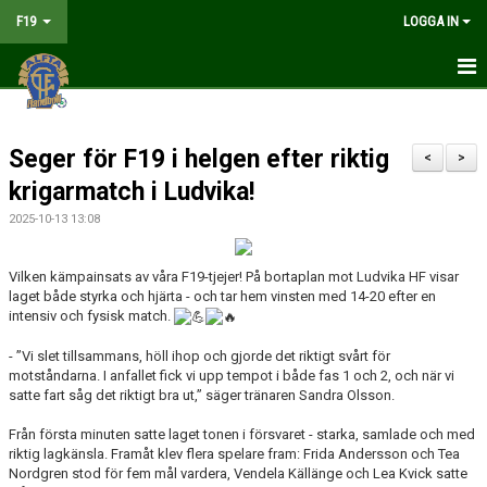
F19
LOGGA IN
HEM
Seger för F19 i helgen efter riktig
NYHETER
<
>
krigarmatch i Ludvika!
MATCHER
2025-10-13 13:08
KALENDER
Vilken kämpainsats av våra F19-tjejer! På bortaplan mot Ludvika HF visar
laget både styrka och hjärta - och tar hem vinsten med 14-20 efter en
TRUPPEN
intensiv och fysisk match.
BILDGALLERI
- ”Vi slet tillsammans, höll ihop och gjorde det riktigt svårt för
motståndarna. I anfallet fick vi upp tempot i både fas 1 och 2, och när vi
DOKUMENT
satte fart såg det riktigt bra ut,” säger tränaren Sandra Olsson.
Från första minuten satte laget tonen i försvaret - starka, samlade och med
KONTAKT
riktig lagkänsla. Framåt klev flera spelare fram: Frida Andersson och Tea
Nordgren stod för fem mål vardera, Vendela Källänge och Lea Kvick satte
LIVESÄNDNING