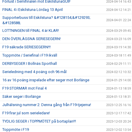
Förlust i Semifinalen mot EskilstunaGUIF
2024-04-14 16:43
FINAL 4 i Eskilstuna Lördag 13 April
2024-04-12 14:21
Supporterbuss till Eskilstuna? &#128154;&#129293;
2024-04-01 22:24
&#128588;
LOTTNINGEN till FINAL 4 är KLAR!
2024-03-29 09:45
DEN ÖVERLÄGSNA SERIESEGERN!
2024-03-23 16:09
F19 säkrade SERIESEGERN!!!
2024-03-19 14:30
Toppmöte / Seriefinal i F19 ikväll
2024-03-18 11:49
DERBYSEGER I Bollnäs Sporthall
2024-02-29 11:11
Serieledning med 4 poäng och 96 mål
2024-02-12 10:32
16 av 16 poäng inspelade efter seger mot Borlänge
2024-01-29 14:00
F19 STORMAR mot Final 4
2024-01-13 18:59
Säker seger i Borlänge
2024-01-13 18:31
Julhälsning nummer 2: Denna gång från F19-tjejerna!
2023-12-25 16:16
F19 firar jul som serieledare!
2023-12-17 17:42
TYDLIG SEGER i TOPPMÖTET på bortaplan!!!
2023-12-03 20:24
Toppmöte i F19
2023-12-02 13:54