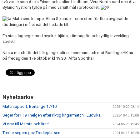
två var, liksom Alicia Erixon och Joline Lindblom. Vera Nordstrand och Alva
Bylund Nyström fyllde på med varsitt mål i protokollet.
TABELL
Matchens kämpe: Alma Selander - som stod för flera avgörande
räddningar i målet när det hettade till.
En stark lagseger med mycket hjärta, kämpaglöd och tydlig utveckling i
spelet!
Nästa match för det här gänget blir en hemmamatch mot Borlänge HK nu
på fredag den 17e oktober kl 19:30 i Alfta Sporthall.
Nyhetsarkiv
Matchrapport, Borlänge 17/10
2025-10-20 08:14
Seger för F19 i helgen efter riktig krigarmatch i Ludvika!
2025-10-13 13:08
Vi drar till Märsta och lirar!
2024-06-25 19:45
Tredje segern gav Tredjeplatsen
2024-04-15 10:28