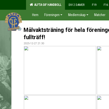
ALFTA GIF HANDBOLL
DIV 2 DAMER
F19
F16
Hem
Föreningen
Medlemskap
Matcher
Målvaktsträning för hela föreninge
fullträff!
2025-12-27 21:30