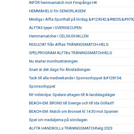
INFÖR hemmamatch mot Finspångs HK
HEMMAHELG för SENIORLAGEN!
Miniliga i Alfta Sporthall på lördag &#129342;&#8205;&#
ALFTAS tjejer i SVERIGECUPEN
Hemmamatcher i CELSIUSHALLEN
RESULTAT från Alftas TRÄNINGSMATCH-HELG
SPELPROGRAM ALFTAs TRÄNINGSMATCHHELG
Nu startar inomhusträningen
Snart är det dags för Älvstädningen
Tack till alla medverkande i Sponsorloppet &#128154;
Sponsorloppet
NY milstolpe: Spelare uttagen till A-landslagsläger
BEACH-EM: BRONS till Sverige och till Ida Göllas!!!
BEACH-EM: Match om Bronset kl 14:30 mot Spanien
Spel om medaljerna på söndagen
ALFTA HANDBOLLs TRÄNINGSMATCHhelg 2023