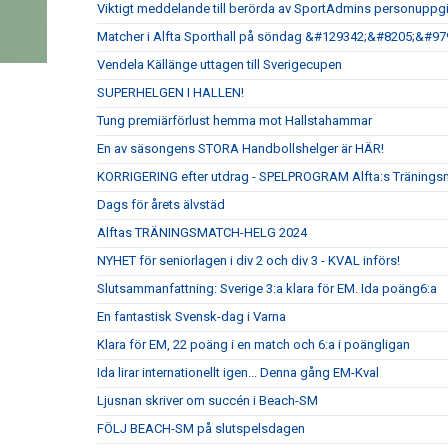
Viktigt meddelande till berörda av SportAdmins personuppgi
Matcher i Alfta Sporthall på söndag &#129342;&#8205;&#9
Vendela Källänge uttagen till Sverigecupen
SUPERHELGEN I HALLEN!
Tung premiärförlust hemma mot Hallstahammar
En av säsongens STORA Handbollshelger är HÄR!
KORRIGERING efter utdrag - SPELPROGRAM Alfta:s Tränings
Dags för årets älvstäd
Alftas TRÄNINGSMATCH-HELG 2024
NYHET för seniorlagen i div 2 och div 3 - KVAL införs!
Slutsammanfattning: Sverige 3:a klara för EM. Ida poäng6:a
En fantastisk Svensk-dag i Varna
Klara för EM, 22 poäng i en match och 6:a i poängligan
Ida lirar internationellt igen... Denna gång EM-Kval
Ljusnan skriver om succén i Beach-SM
FÖLJ BEACH-SM på slutspelsdagen