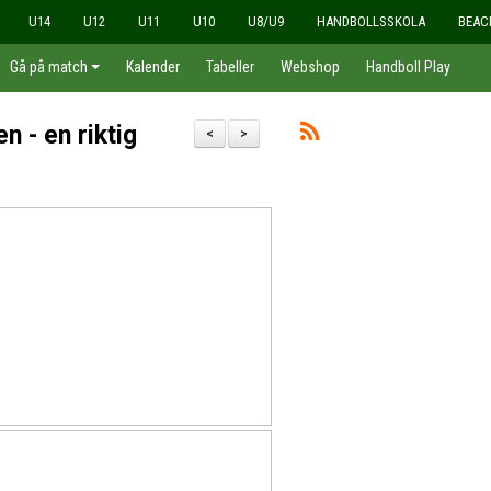
U14
U12
U11
U10
U8/U9
HANDBOLLSSKOLA
BEAC
Gå på match
Kalender
Tabeller
Webshop
Handboll Play
n - en riktig
<
>