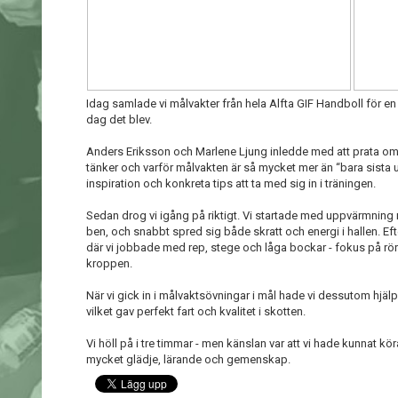
Idag samlade vi målvakter från hela Alfta GIF Handboll för 
dag det blev.
Anders Eriksson och Marlene Ljung inledde med att prata om
tänker och varför målvakten är så mycket mer än “bara sista u
inspiration och konkreta tips att ta med sig in i träningen.
Sedan drog vi igång på riktigt. Vi startade med uppvärmning 
ben, och snabbt spred sig både skratt och energi i hallen. E
där vi jobbade med rep, stege och låga bockar - fokus på rörel
kroppen.
När vi gick in i målvaktsövningar i mål hade vi dessutom hjälp 
vilket gav perfekt fart och kvalitet i skotten.
Vi höll på i tre timmar - men känslan var att vi hade kunnat kör
mycket glädje, lärande och gemenskap.