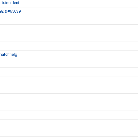
ftsincident
792;&#65039;
matchhelg