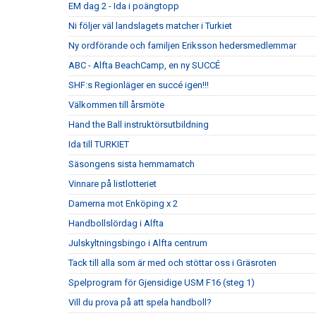
EM dag 2 - Ida i poängtopp
Ni följer väl landslagets matcher i Turkiet
Ny ordförande och familjen Eriksson hedersmedlemmar
ABC - Alfta BeachCamp, en ny SUCCÉ
SHF:s Regionläger en succé igen!!!
Välkommen till årsmöte
Hand the Ball instruktörsutbildning
Ida till TURKIET
Säsongens sista hemmamatch
Vinnare på listlotteriet
Damerna mot Enköping x 2
Handbollslördag i Alfta
Julskyltningsbingo i Alfta centrum
Tack till alla som är med och stöttar oss i Gräsroten
Spelprogram för Gjensidige USM F16 (steg 1)
Vill du prova på att spela handboll?