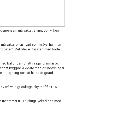
en gemensam målvaktsträning, och vilken
 målvaktsrollen - vad som krävs, hur man
tposten”. Det blev en fin start med både
med ballonger för att få igång armar och
fter det byggde vi vidare med grundövningar
se, tajming och att hitta rätt grund i
av två väldigt duktiga skyttar från F16,
a tre timmar till. En riktigt lyckad dag med