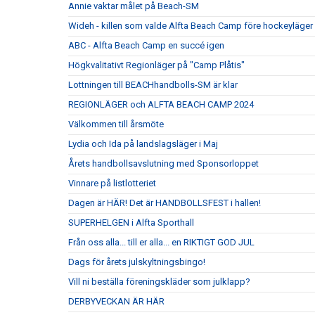
Annie vaktar målet på Beach-SM
Wideh - killen som valde Alfta Beach Camp före hockeyläger
ABC - Alfta Beach Camp en succé igen
Högkvalitativt Regionläger på "Camp Plåtis"
Lottningen till BEACHhandbolls-SM är klar
REGIONLÄGER och ALFTA BEACH CAMP 2024
Välkommen till årsmöte
Lydia och Ida på landslagsläger i Maj
Årets handbollsavslutning med Sponsorloppet
Vinnare på listlotteriet
Dagen är HÄR! Det är HANDBOLLSFEST i hallen!
SUPERHELGEN i Alfta Sporthall
Från oss alla... till er alla... en RIKTIGT GOD JUL
Dags för årets julskyltningsbingo!
Vill ni beställa föreningskläder som julklapp?
DERBYVECKAN ÄR HÄR