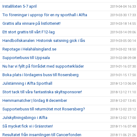
IrstaBlixten 5-7 april
2019-04-04 16:33
Tio föreningar i upprop för en ny sporthall i Alfta
2019-03-30 17:33
Grattis alla vinnare på listlotteriet!
2019-03-18 14:55
Ett stort grattis till vårt F12-lag
2019-03-14 09:06
Handbollskanalen: Historisk satsning gick i lås
2019-03-05 00:14
Repotage i Helahälsingland.se
2019-03-02 18:50
Supporterbuss till Uppsala
2019-02-08 09:08
Nu har vi fyllt på förrådet med supporterkläder
2019-01-16 07:30
Boka plats i lördagens buss till Rosersberg
2019-01-15 17:50
Julstämning i Alfta Sporthall
2018-12-13 06:04
Stort tack till våra fantastiska skyltsponsorer!
2018-12-12 11:10
Hemmamatcher | lördag 8 december
2018-12-07 13:45
Supporterbuss till returmötet mot Rosersberg?
2018-12-02 23:12
Julskyltningsbingo i Alfta
2018-12-02 17:00
Så mycket fick vi i Gräsroten!
2018-11-16 07:48
Resultatet från insamlingen till Cancerfonden
2018-11-06 21:26