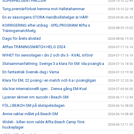
SUPERHELGEN I HALLEN!
2024-10-10 22:44
Tung premiärförlust hemma mot Hallstahammar
2024-10-10 22:18
En av säsongens STORA Handbollshelger är HÄR!
2024-09-06 06:43
KORRIGERING efter utdrag - SPELPROGRAM Alfta:s
2024-08-29 15:02
Träningsmatchhelg
Dags för årets älvstäd
2024-08-06 19:33
Alftas TRÄNINGSMATCH-HELG 2024
2024-07-17 16:14
NYHET för seniorlagen i div 2 och div 3 - KVAL införs!
2024-07-17 16:14
Slutsammanfattning: Sverige 3:a klara för EM. Ida poäng6:a
2024-07-16 18:56
En fantastisk Svensk-dag i Varna
2024-07-13 19:30
Klara för EM, 22 poäng i en match och 6:a i poängligan
2024-07-12 20:36
Ida lirar internationellt igen... Denna gång EM-Kval
2024-07-09 06:00
Ljusnan skriver om succén i Beach-SM
2024-06-17 12:44
FÖLJ BEACH-SM på slutspelsdagen
2024-06-16 08:00
Annie vaktar målet på Beach-SM
2024-06-14 08:48
Wideh - killen som valde Alfta Beach Camp före
2024-06-13 11:55
hockeyläger