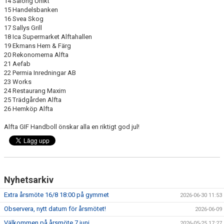
14 Salong Unikt
15 Handelsbanken
16 Svea Skog
17 Sallys Grill
18 Ica Supermarket Alftahallen
19 Ekmans Hem & Färg
20 Rekonomerna Alfta
21 Aefab
22 Permia Inredningar AB
23 Works
24 Restaurang Maxim
25 Trädgården Alfta
26 Hemköp Alfta
Alfta GIF Handboll önskar alla en riktigt god jul!
Nyhetsarkiv
Extra årsmöte 16/8 18:00 på gymmet
2026-06-30 11:53
Observera, nytt datum för årsmötet!
2026-06-09
Välkommen på årsmöte 7 juni
2026-05-25 17:27