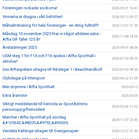
Föreningen rockade sockorna!
2026-03-21 16:47
Vinnarna är dragna i vårt listlotteri!
2026-03-12 09:27
Målvaktsträning för hela föreningen - en riktig fullträff!
2025-12-27 21:30
Måndag 10 november 2025 firar vi något alldeles extra -
2025-11-08 18:24
Alfta GIF fyller 125 år!
Ävstädningen 2025
2025-09-01 08:36
USM steg 1 för F14 och F16 spelas i Alfta Sporthall i
2025-07-03 08:25
oktober!
Sex Alftaspelare uttagna till Riksläger 1 i Beachhandboll
2025-07-02 08:33
Clubdagar på Intersport
2025-04-22 21:09
Mer utrymme i Alfta Sporthall
2025-03-12
Extra årsmöte
2025-03-09
Viktigt meddelande till berörda av SportAdmins
2025-02-06 11:52
personuppgiftsincident
Matcher i Alfta Sporthall på söndag
2024-11-07 23:45
&#129342;&#8205;&#9792;&#65039;
Vendela Källänge uttagen till Sverigecupen
2024-10-27 21:35