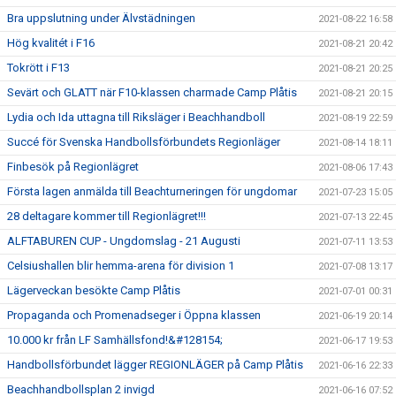
Bra uppslutning under Älvstädningen
2021-08-22 16:58
Hög kvalitét i F16
2021-08-21 20:42
Tokrött i F13
2021-08-21 20:25
Sevärt och GLATT när F10-klassen charmade Camp Plåtis
2021-08-21 20:15
Lydia och Ida uttagna till Riksläger i Beachhandboll
2021-08-19 22:59
Succé för Svenska Handbollsförbundets Regionläger
2021-08-14 18:11
Finbesök på Regionlägret
2021-08-06 17:43
Första lagen anmälda till Beachturneringen för ungdomar
2021-07-23 15:05
28 deltagare kommer till Regionlägret!!!
2021-07-13 22:45
ALFTABUREN CUP - Ungdomslag - 21 Augusti
2021-07-11 13:53
Celsiushallen blir hemma-arena för division 1
2021-07-08 13:17
Lägerveckan besökte Camp Plåtis
2021-07-01 00:31
Propaganda och Promenadseger i Öppna klassen
2021-06-19 20:14
10.000 kr från LF Samhällsfond!&#128154;
2021-06-17 19:53
Handbollsförbundet lägger REGIONLÄGER på Camp Plåtis
2021-06-16 22:33
Beachhandbollsplan 2 invigd
2021-06-16 07:52