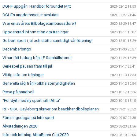
DGHF uppgår i Handbollförbundet Mitt
2021-02-12 11:53
DGHFs ungdomsserier avslutas
2021-01-27 21:46
Vi är en av årets Bilbolagetambassadörer!
2020-12-29 13:47
Uppdaterad information om träningar
2020-12-11 15:07
Ge bort sport i jul och stötta samtidigt vår förening!
2020-12-01 15:29
Decemberbingo
2020-11-30 20:37
Vi har fått bidrag från LF Samhällsfond!
2020-11-24 13:39
Seriespel pausas fram till jul
2020-11-17 23:41
Viktig info om träningar
2020-11-13 17:33
Generella råd från Folkhälsomyndigheten
2020-11-12 10:54
Prova på handboll
2020-10-17 16:36
"För dyrt med ny sporthall i Alfta"
2020-10-13 16:15
RF - SISU Gävleborg skriver om beachhandbollsplanen
2020-09-21 23:52
Föreningsdagar på Intersport
2020-09-07 07:30
Älvstädningen 2020
2020-08-23 21:56
Info och lottning AlftaBuren Cup 2020
2020-08-10 00:06