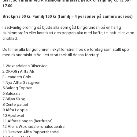
Start och mål är vid Alftaskolans matsal.
Brickförsäljning kl. 13.00 -
HANDBOLL PLAY
17.00.
Brickpris 50 kr. Familj 150 kr (familj = 4 personer på samma adress)
I sedvanlig ordning så bjuds alla som gått bingorundan på en härlig
skinksmörgås eller lussekatt och pepparkaka med kaffe, te, saft eller varm
choklad.
Du finner alla bingonumren i skyltfönstren hos de företag som ställt upp
med ekonomiskt stöd - ett stort tack till dessa företag!
1 Woxnadalens Bilservice
2 OK/Q8 i Alfta AB
3 Leanders Golv
4 Nya Alfta Gästgiveri
5 Salong Toppen
6 Balezzia
7 Siljan Skog
8 Centerpartiet
9 Alfta Loppis
10 Apoteket
11 Alftasalongen (herrfrisör)
12 Aleris Woxnadalens hälsocentral
13 Direkten Alfta Pappershandel