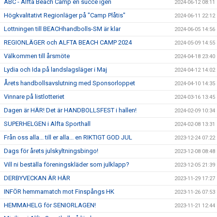
ABC - Alfta Beach Camp en succé igen
2024-06-12 08:11
Högkvalitativt Regionläger på "Camp Plåtis"
2024-06-11 22:12
Lottningen till BEACHhandbolls-SM är klar
2024-06-05 14:56
REGIONLÄGER och ALFTA BEACH CAMP 2024
2024-05-09 14:55
Välkommen till årsmöte
2024-04-18 23:40
Lydia och Ida på landslagsläger i Maj
2024-04-12 14:02
Årets handbollsavslutning med Sponsorloppet
2024-04-10 14:35
Vinnare på listlotteriet
2024-03-16 13:45
Dagen är HÄR! Det är HANDBOLLSFEST i hallen!
2024-02-09 10:34
SUPERHELGEN i Alfta Sporthall
2024-02-08 13:31
Från oss alla... till er alla... en RIKTIGT GOD JUL
2023-12-24 07:22
Dags för årets julskyltningsbingo!
2023-12-08 08:48
Vill ni beställa föreningskläder som julklapp?
2023-12-05 21:39
DERBYVECKAN ÄR HÄR
2023-11-29 17:27
INFÖR hemmamatch mot Finspångs HK
2023-11-26 07:53
HEMMAHELG för SENIORLAGEN!
2023-11-21 12:44