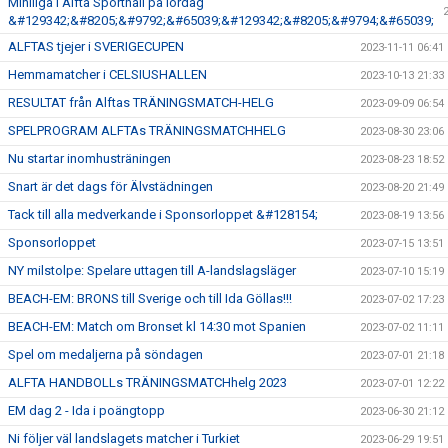
Miniliga i Alfta Sporthall på lördag
&#129342;&#8205;&#9792;&#65039;&#129342;&#8205;&#9794;&#65039;
ALFTAS tjejer i SVERIGECUPEN
2023-11-11 06:41
Hemmamatcher i CELSIUSHALLEN
2023-10-13 21:33
RESULTAT från Alftas TRÄNINGSMATCH-HELG
2023-09-09 06:54
SPELPROGRAM ALFTAs TRÄNINGSMATCHHELG
2023-08-30 23:06
Nu startar inomhusträningen
2023-08-23 18:52
Snart är det dags för Älvstädningen
2023-08-20 21:49
Tack till alla medverkande i Sponsorloppet &#128154;
2023-08-19 13:56
Sponsorloppet
2023-07-15 13:51
NY milstolpe: Spelare uttagen till A-landslagsläger
2023-07-10 15:19
BEACH-EM: BRONS till Sverige och till Ida Göllas!!!
2023-07-02 17:23
BEACH-EM: Match om Bronset kl 14:30 mot Spanien
2023-07-02 11:11
Spel om medaljerna på söndagen
2023-07-01 21:18
ALFTA HANDBOLLs TRÄNINGSMATCHhelg 2023
2023-07-01 12:22
EM dag 2 - Ida i poängtopp
2023-06-30 21:12
Ni följer väl landslagets matcher i Turkiet
2023-06-29 19:51