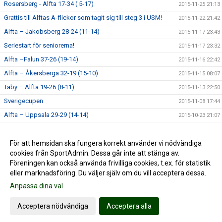
Rosersberg - Alfta 17-34 ( 5-17)
2015-11-25 21:13
Grattis till Alftas A-flickor som tagit sig till steg 3 i USM!
2015-11-22 21:42
Alfta – Jakobsberg 28-24 (11-14)
2015-11-17 23:43
Seriestart för seniorerna!
2015-11-17 23:32
Alfta –Falun 37-26 (19-14)
2015-11-16 22:42
Alfta – Åkersberga 32-19 (15-10)
2015-11-15 08:07
Täby – Alfta 19-26 (8-11)
2015-11-13 22:50
Sverigecupen
2015-11-08 17:44
Alfta – Uppsala 29-29 (14-14)
2015-10-23 21:07
Handbollshelg i Alfta!
2015-10-14 22:44
Målvaktsutbildning
För att hemsidan ska fungera korrekt använder vi nödvändiga
2015-09-14 16:58
cookies från SportAdmin. Dessa går inte att stänga av.
Lycka till alla Alfta-lag!
2015-09-04 21:22
Föreningen kan också använda frivilliga cookies, t.ex. för statistik
eller marknadsföring. Du väljer själv om du vill acceptera dessa.
Anpassa dina val
Cookie-inställningar
Gå till Webbversion
Acceptera nödvändiga
Acceptera alla