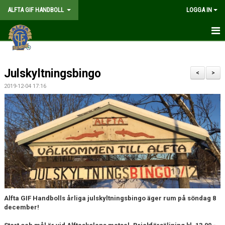
ALFTA GIF HANDBOLL
LOGGA IN
HEM
Julskyltningsbingo
FÖRENINGEN
<
>
2019-12-04 17:16
MEDLEMSKAP
MATCHER
GÅ PÅ MATCH
KALENDER
TABELLER
Alfta GIF Handbolls årliga julskyltningsbingo äger rum på söndag 8
WEBSHOP
december!