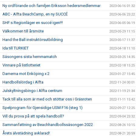
Ny ordförande och familjen Eriksson hedersmedlemmar
2023-06-16 01:32
ABC - Alfta BeachCamp, en ny SUCCÉ
2023-06-06 23:22
SHF:s Regionläger en succé igen!!!
2023-06-05 06:19
Välkommen till årsmöte
2023-05-29 11:15
Hand the Ball instruktörsutbildning
2023-05-17 11:37
Ida till TURKIET
2023-04-18 11:10
Säsongens sista hemmamatch
2023-03-25 14:35
Vinnare på listlotteriet
2023-02-18 15:25
Damerna mot Enköping x 2
2023-01-27 15:45
Handbollslördag i Alfta
2022-11-24 00:01
Julskyltningsbingo i Alfta centrum
2022-11-19 21:34
Tack till alla som är med och stöttar oss i Gräsroten
2022-11-11 15:42
Spelprogram för Gjensidige USM F16 (steg 1)
2022-09-27 12:25
Vill du prova på att spela handboll?
2022-09-04 23:32
Sammanfattning av Beachhandbollssäsongen 2022
2022-08-26 10:15
Årets älvstädning avklarad!
2022-08-21 20:59