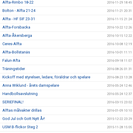
Alfta-Rimbo 18-22
2016-11-29 18:45
Bolton - Alfta 21-24
2016-11-21 20:31
Alfta - HF SIF 23-31
2016-11-15 21:24
Alfta-Forsbacka
2016-10-22 12:26
Alfta-Åkersberga
2016-10-15 12:22
Ceres-Alfta
2016-10-08 12:19
Alfta-Bollstanäs
2016-10-01 11:11
Falun-Afta
2016-09-18 11:07
Träningstider
2016-08-26 01:31
Kickoff med styrelsen, ledare, föräldrar och spelare
2016-08-23 13:28
Anna Wiklund - årets damspelare
2016-05-24 12:46
Handbollsavslutning
2016-05-24 12:37
SERIEFINAL!
2016-03-15 23:02
Alftas målvakter drillas
2016-01-09 10:10
God Jul och Gott Nytt År!
2015-12-22 23:29
USM B-flickor Steg 2
2015-11-28 15:05