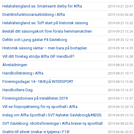
Helahälsingland.se: Smärtsamt derby för Alfta
2019-10-21 23:47
Distriktsfunktionärsutbildning i Alfta
2019-10-02 06:00
Helahälsingland.se: Tuff start på historisk säsong
2019-09-27 15:32
Beställ ditt säsongskort före första hemmamatchen
2019-09-27 15:24
Dehlin och Ljung gästar P4 Gävleborg
2019-09-25 12:14
Historisk säsong väntar – men bara på bortaplan
2019-09-18 14:39
Vill ditt företag stödja Alfta GIF Handboll?
2019-09-01 16:28
Älvstädningen
2019-08-24 13:20
Handbollsträning i Alfta
2019-08-21 10:17
Föreningsdagar 14–18/8 på INTERSPORT
2019-08-12 15:56
Handbollens Dag
2019-04-15 16:37
Föreningsdomare på IrstaBlixten 2019
2019-04-11 15:37
Vill se förprojektering för ny sporthall i Alfta
2019-04-10 20:19
Inslag om Alfta Sporthall i SVT Nyheter Gävleborg&#8203;
2019-04-09 10:10
SVT Gävleborg: Idrottsföreningar i Alfta kräver ny sporthall
2019-04-08 02:05
Grattis till silvret önskar vi tjejerna i F14!
2019-04-06 20:57