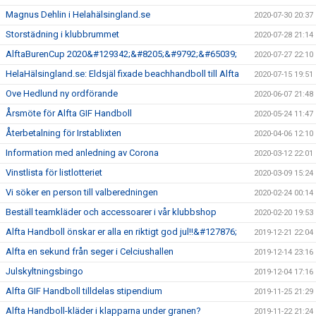
Magnus Dehlin i Helahälsingland.se
2020-07-30 20:37
Storstädning i klubbrummet
2020-07-28 21:14
AlftaBurenCup 2020&#129342;&#8205;&#9792;&#65039;
2020-07-27 22:10
HelaHälsingland.se: Eldsjäl fixade beachhandboll till Alfta
2020-07-15 19:51
Ove Hedlund ny ordförande
2020-06-07 21:48
Årsmöte för Alfta GIF Handboll
2020-05-24 11:47
Återbetalning för Irstablixten
2020-04-06 12:10
Information med anledning av Corona
2020-03-12 22:01
Vinstlista för listlotteriet
2020-03-09 15:24
Vi söker en person till valberedningen
2020-02-24 00:14
Beställ teamkläder och accessoarer i vår klubbshop
2020-02-20 19:53
Alfta Handboll önskar er alla en riktigt god jul!!&#127876;
2019-12-21 22:04
Alfta en sekund från seger i Celciushallen
2019-12-14 23:16
Julskyltningsbingo
2019-12-04 17:16
Alfta GIF Handboll tilldelas stipendium
2019-11-25 21:29
Alfta Handboll-kläder i klapparna under granen?
2019-11-22 21:24