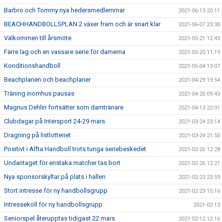
Barbro och Tommy nya hedersmedlemmar
2021-06-13 20:11
BEACHHANDBOLLSPLAN 2 växer fram och är snart klar
2021-06-07 23:30
Välkommen till årsmöte
2021-05-21 12:45
Färre lag och en vassare serie för damerna
2021-05-20 11:19
Konditionshandboll
2021-05-04 13:07
Beachplanen och beachplaner
2021-04-29 19:54
Träning inomhus pausas
2021-04-20 09:43
Magnus Dehlin fortsätter som damtränare
2021-04-13 22:01
Clubdagar på Intersport 24-29 mars
2021-03-24 23:14
Dragning på listlotteriet
2021-03-24 21:50
Positivt i Alfta Handboll trots tunga seriebeskedet
2021-02-26 12:28
Undantaget för enstaka matcher tas bort
2021-02-26 12:21
Nya sponsorskyltar på plats i hallen
2021-02-23 23:59
Stort intresse för ny handbollsgrupp
2021-02-23 15:16
Intressekoll för ny handbollsgrupp
2021-02-13
Seniorspel återupptas tidigast 22 mars
2021-02-12 12:16