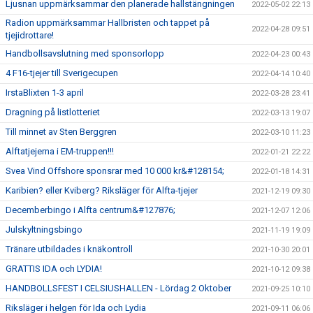
Ljusnan uppmärksammar den planerade hallstängningen
2022-05-02 22:13
Radion uppmärksammar Hallbristen och tappet på
2022-04-28 09:51
tjejidrottare!
Handbollsavslutning med sponsorlopp
2022-04-23 00:43
4 F16-tjejer till Sverigecupen
2022-04-14 10:40
IrstaBlixten 1-3 april
2022-03-28 23:41
Dragning på listlotteriet
2022-03-13 19:07
Till minnet av Sten Berggren
2022-03-10 11:23
Alftatjejerna i EM-truppen!!!
2022-01-21 22:22
Svea Vind Offshore sponsrar med 10 000 kr&#128154;
2022-01-18 14:31
Karibien? eller Kviberg? Riksläger för Alfta-tjejer
2021-12-19 09:30
Decemberbingo i Alfta centrum&#127876;
2021-12-07 12:06
Julskyltningsbingo
2021-11-19 19:09
Tränare utbildades i knäkontroll
2021-10-30 20:01
GRATTIS IDA och LYDIA!
2021-10-12 09:38
HANDBOLLSFEST I CELSIUSHALLEN - Lördag 2 Oktober
2021-09-25 10:10
Riksläger i helgen för Ida och Lydia
2021-09-11 06:06