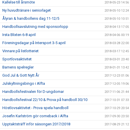
Kallelse till årsmöte
2018-05-23 14:56
Ny huvudtränare i seniorlaget
2018-05-10 12:24
Ålyran & handbollens dag 11-12/5
2018-05-10 10:51
Handbollsavslutning med sponsorlopp
2018-04-13 17:05
Irsta Blixten 6-8 april
2018-04-06 00:19
Föreningsdagar på Intersport 3-5 april
2018-03-28 22:00
Vinnare på listlotteriet
2018-03-17 12:45
Sportlovsaktivitet
2018-03-01 23:40
Barnens spelregler
2018-01-31 13:42
God Jul & Gott Nytt År
2017-12-23 01:06
Julskyltningsbingo i Alfta
2017-12-05 19:06
Handbollsfestivalen för D-ungdomar
2017-11-06 21:44
Handbollsfestival 22/10 & Prova på handboll 30/10
2017-10-31 07:33
Höstlovsaktivitet - Prova spela handboll
2017-10-29 20:54
Josefin Karlström gör comeback i Alfta
2017-09-30 23:50
Upptaktsträff inför säsongen 2017/2018
2017-08-29 21:12