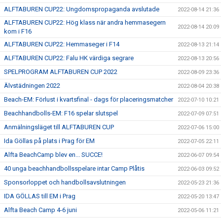
ALFTABUREN CUP22: Ungdomspropaganda avslutade
2022-08-14 21:36
ALFTABUREN CUP22: Hög klass när andra hemmasegern
2022-08-14 20:09
kom i F16
ALFTABUREN CUP22: Hemmaseger i F14
2022-08-13 21:14
ALFTABUREN CUP22: Falu HK värdiga segrare
2022-08-13 20:56
SPELPROGRAM ALFTABUREN CUP 2022
2022-08-09 23:36
Älvstädningen 2022
2022-08-04 20:38
Beach-EM: Förlust i kvartsfinal - dags för placeringsmatcher
2022-07-10 10:21
Beachhandbolls-EM: F16 spelar slutspel
2022-07-09 07:51
Anmälningsläget till ALFTABUREN CUP
2022-07-06 15:00
Ida Göllas på plats i Prag för EM
2022-07-05 22:11
Alfta BeachCamp blev en... SUCCE!
2022-06-07 09:54
40 unga beachhandbollsspelare intar Camp Plåtis
2022-06-03 09:52
Sponsorloppet och handbollsavslutningen
2022-05-23 21:36
IDA GÖLLAS till EM i Prag
2022-05-20 13:47
Alfta Beach Camp 4-6 juni
2022-05-06 11:21