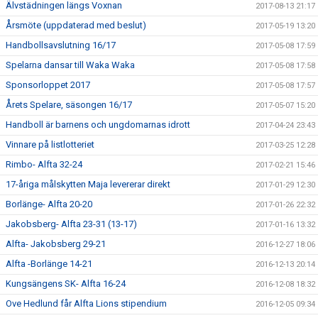
Älvstädningen längs Voxnan
2017-08-13 21:17
Årsmöte (uppdaterad med beslut)
2017-05-19 13:20
Handbollsavslutning 16/17
2017-05-08 17:59
Spelarna dansar till Waka Waka
2017-05-08 17:58
Sponsorloppet 2017
2017-05-08 17:57
Årets Spelare, säsongen 16/17
2017-05-07 15:20
Handboll är barnens och ungdomarnas idrott
2017-04-24 23:43
Vinnare på listlotteriet
2017-03-25 12:28
Rimbo- Alfta 32-24
2017-02-21 15:46
17-åriga målskytten Maja levererar direkt
2017-01-29 12:30
Borlänge- Alfta 20-20
2017-01-26 22:32
Jakobsberg- Alfta 23-31 (13-17)
2017-01-16 13:32
Alfta- Jakobsberg 29-21
2016-12-27 18:06
Alfta -Borlänge 14-21
2016-12-13 20:14
Kungsängens SK- Alfta 16-24
2016-12-08 18:32
Ove Hedlund får Alfta Lions stipendium
2016-12-05 09:34