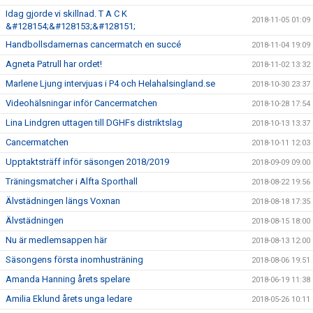
Idag gjorde vi skillnad. T A C K
2018-11-05 01:09
&#128154;&#128153;&#128151;
Handbollsdamernas cancermatch en succé
2018-11-04 19:09
Agneta Patrull har ordet!
2018-11-02 13:32
Marlene Ljung intervjuas i P4 och Helahalsingland.se
2018-10-30 23:37
Videohälsningar inför Cancermatchen
2018-10-28 17:54
Lina Lindgren uttagen till DGHFs distriktslag
2018-10-13 13:37
Cancermatchen
2018-10-11 12:03
Upptaktsträff inför säsongen 2018/2019
2018-09-09 09:00
Träningsmatcher i Alfta Sporthall
2018-08-22 19:56
Älvstädningen längs Voxnan
2018-08-18 17:35
Älvstädningen
2018-08-15 18:00
Nu är medlemsappen här
2018-08-13 12:00
Säsongens första inomhusträning
2018-08-06 19:51
Amanda Hanning årets spelare
2018-06-19 11:38
Amilia Eklund årets unga ledare
2018-05-26 10:11