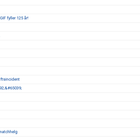
IF fyller 125 år!
!
ftsincident
792;&#65039;
matchhelg