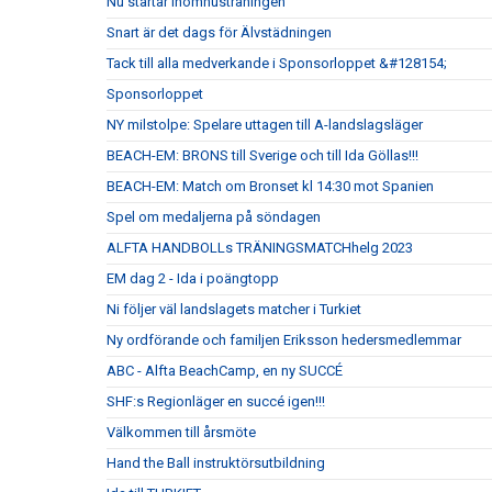
Nu startar inomhusträningen
Snart är det dags för Älvstädningen
Tack till alla medverkande i Sponsorloppet &#128154;
Sponsorloppet
NY milstolpe: Spelare uttagen till A-landslagsläger
BEACH-EM: BRONS till Sverige och till Ida Göllas!!!
BEACH-EM: Match om Bronset kl 14:30 mot Spanien
Spel om medaljerna på söndagen
ALFTA HANDBOLLs TRÄNINGSMATCHhelg 2023
EM dag 2 - Ida i poängtopp
Ni följer väl landslagets matcher i Turkiet
Ny ordförande och familjen Eriksson hedersmedlemmar
ABC - Alfta BeachCamp, en ny SUCCÉ
SHF:s Regionläger en succé igen!!!
Välkommen till årsmöte
Hand the Ball instruktörsutbildning