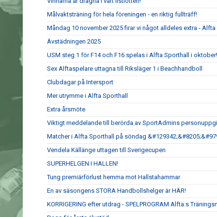
Vinnarna är dragna i vårt listlotteri!
Målvaktsträning för hela föreningen - en riktig fullträff!
Måndag 10 november 2025 firar vi något alldeles extra - Alfta G
Ävstädningen 2025
USM steg 1 för F14 och F16 spelas i Alfta Sporthall i oktober
Sex Alftaspelare uttagna till Riksläger 1 i Beachhandboll
Clubdagar på Intersport
Mer utrymme i Alfta Sporthall
Extra årsmöte
Viktigt meddelande till berörda av SportAdmins personuppgi
Matcher i Alfta Sporthall på söndag &#129342;&#8205;&#9
Vendela Källänge uttagen till Sverigecupen
SUPERHELGEN I HALLEN!
Tung premiärförlust hemma mot Hallstahammar
En av säsongens STORA Handbollshelger är HÄR!
KORRIGERING efter utdrag - SPELPROGRAM Alfta:s Tränings