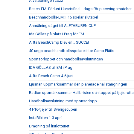
Älvstädningen 2022
Beach-EM: Förlust i kvartsfinal - dags för placeringsmatcher
Beachhandbolls-EM: F16 spelar slutspel
Anmälningsläget till ALFTABUREN CUP
Ida Göllas på plats i Prag för EM
Alfta BeachCamp blev en... SUCCE!
40 unga beachhandbollsspelare intar Camp Plåtis
Sponsorloppet och handbollsavslutningen
IDA GÖLLAS till EM i Prag
Alfta Beach Camp 4-6 juni
Ljusnan uppmärksammar den planerade hallstängningen
Radion uppmärksammar Hallbristen och tappet på tjejidrotta
Handbollsavslutning med sponsorlopp
4 F16-tjejer till Sverigecupen
IrstaBlixten 1-3 april
Dragning på listlotteriet