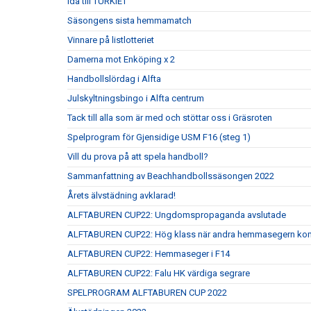
Ida till TURKIET
Säsongens sista hemmamatch
Vinnare på listlotteriet
Damerna mot Enköping x 2
Handbollslördag i Alfta
Julskyltningsbingo i Alfta centrum
Tack till alla som är med och stöttar oss i Gräsroten
Spelprogram för Gjensidige USM F16 (steg 1)
Vill du prova på att spela handboll?
Sammanfattning av Beachhandbollssäsongen 2022
Årets älvstädning avklarad!
ALFTABUREN CUP22: Ungdomspropaganda avslutade
ALFTABUREN CUP22: Hög klass när andra hemmasegern kom
ALFTABUREN CUP22: Hemmaseger i F14
ALFTABUREN CUP22: Falu HK värdiga segrare
SPELPROGRAM ALFTABUREN CUP 2022