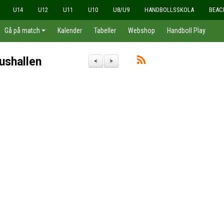
U14
U12
U11
U10
U8/U9
HANDBOLLSSKOLA
BEAC
Gå på match
Kalender
Tabeller
Webshop
Handboll Play
iushallen
<
>