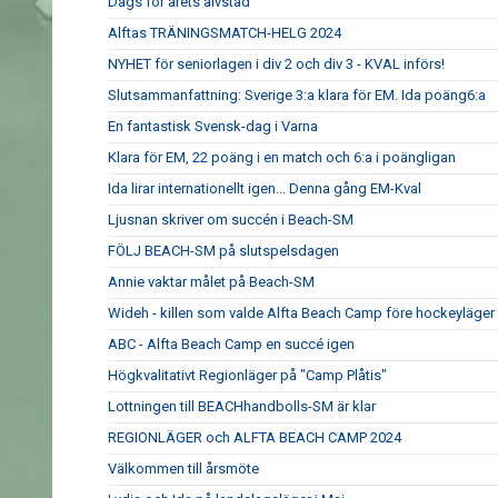
Dags för årets älvstäd
Alftas TRÄNINGSMATCH-HELG 2024
NYHET för seniorlagen i div 2 och div 3 - KVAL införs!
Slutsammanfattning: Sverige 3:a klara för EM. Ida poäng6:a
En fantastisk Svensk-dag i Varna
Klara för EM, 22 poäng i en match och 6:a i poängligan
Ida lirar internationellt igen... Denna gång EM-Kval
Ljusnan skriver om succén i Beach-SM
FÖLJ BEACH-SM på slutspelsdagen
Annie vaktar målet på Beach-SM
Wideh - killen som valde Alfta Beach Camp före hockeyläger
ABC - Alfta Beach Camp en succé igen
Högkvalitativt Regionläger på "Camp Plåtis"
Lottningen till BEACHhandbolls-SM är klar
REGIONLÄGER och ALFTA BEACH CAMP 2024
Välkommen till årsmöte