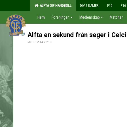
ALFTA GIF HANDBOLL
DIV 2 DAMER
F19
F16
Hem
Föreningen
Medlemskap
Matcher
Alfta en sekund från seger i Celc
2019-12-14 23:16