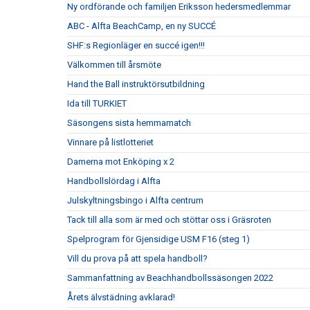
Ny ordförande och familjen Eriksson hedersmedlemmar
ABC - Alfta BeachCamp, en ny SUCCÉ
SHF:s Regionläger en succé igen!!!
Välkommen till årsmöte
Hand the Ball instruktörsutbildning
Ida till TURKIET
Säsongens sista hemmamatch
Vinnare på listlotteriet
Damerna mot Enköping x 2
Handbollslördag i Alfta
Julskyltningsbingo i Alfta centrum
Tack till alla som är med och stöttar oss i Gräsroten
Spelprogram för Gjensidige USM F16 (steg 1)
Vill du prova på att spela handboll?
Sammanfattning av Beachhandbollssäsongen 2022
Årets älvstädning avklarad!