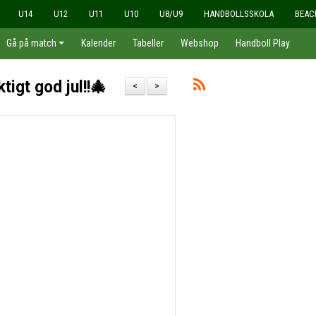
U14
U12
U11
U10
U8/U9
HANDBOLLSSKOLA
BEAC
Gå på match
Kalender
Tabeller
Webshop
Handboll Play
tigt god jul!!🎄
<
>