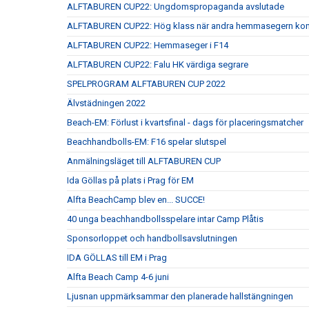
ALFTABUREN CUP22: Ungdomspropaganda avslutade
ALFTABUREN CUP22: Hög klass när andra hemmasegern kom
ALFTABUREN CUP22: Hemmaseger i F14
ALFTABUREN CUP22: Falu HK värdiga segrare
SPELPROGRAM ALFTABUREN CUP 2022
Älvstädningen 2022
Beach-EM: Förlust i kvartsfinal - dags för placeringsmatcher
Beachhandbolls-EM: F16 spelar slutspel
Anmälningsläget till ALFTABUREN CUP
Ida Göllas på plats i Prag för EM
Alfta BeachCamp blev en... SUCCE!
40 unga beachhandbollsspelare intar Camp Plåtis
Sponsorloppet och handbollsavslutningen
IDA GÖLLAS till EM i Prag
Alfta Beach Camp 4-6 juni
Ljusnan uppmärksammar den planerade hallstängningen