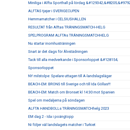
Miniliga i Alfta Sporthall på lördag &#129342;&#8205;&#
ALFTAS tjejer i SVERIGECUPEN
Hemmamatcher i CELSIUSHALLEN
RESULTAT från Alftas TRÄNINGSMATCH-HELG
SPELPROGRAM ALFTAs TRÄNINGSMATCHHELG
Nu startar inomhusträningen
Snart är det dags för Älvstädningen
Tack till alla medverkande i Sponsorloppet &#128154;
Sponsorloppet
NY milstolpe: Spelare uttagen till A-landslagsläger
BEACH-EM: BRONS till Sverige och till Ida Göllas!!!
BEACH-EM: Match om Bronset kl 14:30 mot Spanien
Spel om medaljerna på söndagen
ALFTA HANDBOLLs TRÄNINGSMATCHhelg 2023
EM dag 2 - Ida i poängtopp
Ni följer väl landslagets matcher i Turkiet