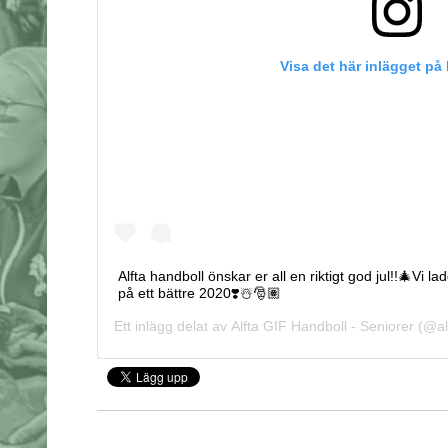
Visa det här inlägget på
Alfta handboll önskar er all en riktigt god jul!!🎄Vi
på ett bättre 2020❣️☃️🎅🏽
Ett inlägg delat av
Alfta GIF Handboll - Seniorer
(@alf