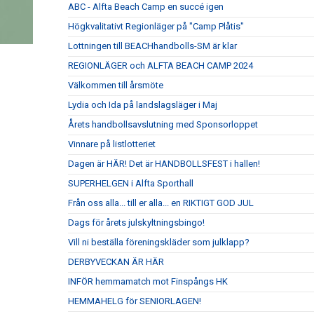
ABC - Alfta Beach Camp en succé igen
Högkvalitativt Regionläger på "Camp Plåtis"
Lottningen till BEACHhandbolls-SM är klar
REGIONLÄGER och ALFTA BEACH CAMP 2024
Välkommen till årsmöte
Lydia och Ida på landslagsläger i Maj
Årets handbollsavslutning med Sponsorloppet
Vinnare på listlotteriet
Dagen är HÄR! Det är HANDBOLLSFEST i hallen!
SUPERHELGEN i Alfta Sporthall
Från oss alla... till er alla... en RIKTIGT GOD JUL
Dags för årets julskyltningsbingo!
Vill ni beställa föreningskläder som julklapp?
DERBYVECKAN ÄR HÄR
INFÖR hemmamatch mot Finspångs HK
HEMMAHELG för SENIORLAGEN!