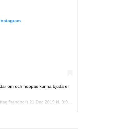
 Instagram
 laddar om och hoppas kunna bjuda er
tagifhandboll)
21 Dec 2019 kl. 9:04 PST