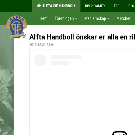
ALFTA GIF HANDBOLL
DIV 2 DAMER
F19
F16
Hem
Föreningen
Medlemskap
Matcher
Alfta Handboll önskar er alla en rik
2019-12-21 22:04