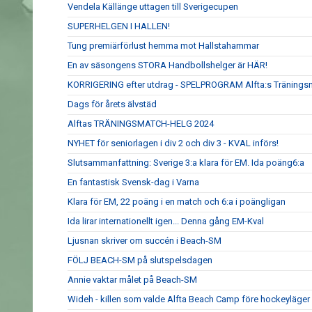
Vendela Källänge uttagen till Sverigecupen
SUPERHELGEN I HALLEN!
Tung premiärförlust hemma mot Hallstahammar
En av säsongens STORA Handbollshelger är HÄR!
KORRIGERING efter utdrag - SPELPROGRAM Alfta:s Tränings
Dags för årets älvstäd
Alftas TRÄNINGSMATCH-HELG 2024
NYHET för seniorlagen i div 2 och div 3 - KVAL införs!
Slutsammanfattning: Sverige 3:a klara för EM. Ida poäng6:a
En fantastisk Svensk-dag i Varna
Klara för EM, 22 poäng i en match och 6:a i poängligan
Ida lirar internationellt igen... Denna gång EM-Kval
Ljusnan skriver om succén i Beach-SM
FÖLJ BEACH-SM på slutspelsdagen
Annie vaktar målet på Beach-SM
Wideh - killen som valde Alfta Beach Camp före hockeyläger