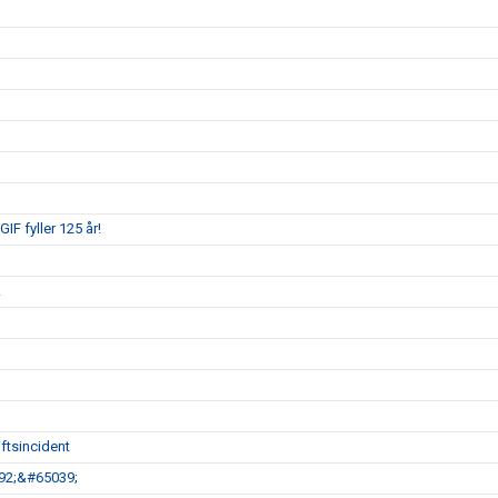
IF fyller 125 år!
!
ftsincident
792;&#65039;