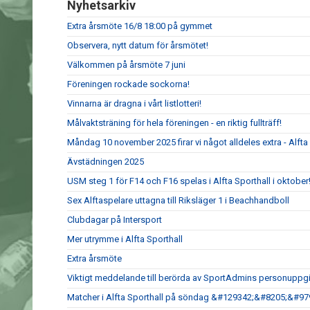
Nyhetsarkiv
Extra årsmöte 16/8 18:00 på gymmet
Observera, nytt datum för årsmötet!
Välkommen på årsmöte 7 juni
Föreningen rockade sockorna!
Vinnarna är dragna i vårt listlotteri!
Målvaktsträning för hela föreningen - en riktig fullträff!
Måndag 10 november 2025 firar vi något alldeles extra - Alfta G
Ävstädningen 2025
USM steg 1 för F14 och F16 spelas i Alfta Sporthall i oktober
Sex Alftaspelare uttagna till Riksläger 1 i Beachhandboll
Clubdagar på Intersport
Mer utrymme i Alfta Sporthall
Extra årsmöte
Viktigt meddelande till berörda av SportAdmins personuppgi
Matcher i Alfta Sporthall på söndag &#129342;&#8205;&#9