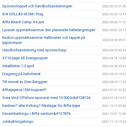
Sponsorloppet och handbollsavslutningen
2022-05-23 21:36
IDA GÖLLAS till EM i Prag
2022-05-20 13:47
Alfta Beach Camp 4-6 juni
2022-05-06 11:21
Ljusnan uppmärksammar den planerade hallstängningen
2022-05-02 22:13
Radion uppmärksammar Hallbristen och tappet på
2022-04-28 09:51
tjejidrottare!
Handbollsavslutning med sponsorlopp
2022-04-23 00:43
4 F16-tjejer till Sverigecupen
2022-04-14 10:40
IrstaBlixten 1-3 april
2022-03-28 23:41
Dragning på listlotteriet
2022-03-13 19:07
Till minnet av Sten Berggren
2022-03-10 11:23
Alftatjejerna i EM-truppen!!!
2022-01-21 22:22
Svea Vind Offshore sponsrar med 10 000 kr&#128154;
2022-01-18 14:31
Karibien? eller Kviberg? Riksläger för Alfta-tjejer
2021-12-19 09:30
Decemberbingo i Alfta centrum&#127876;
2021-12-07 12:06
Julskyltningsbingo
2021-11-19 19:09