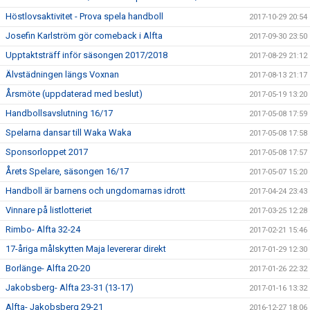
Höstlovsaktivitet - Prova spela handboll
2017-10-29 20:54
Josefin Karlström gör comeback i Alfta
2017-09-30 23:50
Upptaktsträff inför säsongen 2017/2018
2017-08-29 21:12
Älvstädningen längs Voxnan
2017-08-13 21:17
Årsmöte (uppdaterad med beslut)
2017-05-19 13:20
Handbollsavslutning 16/17
2017-05-08 17:59
Spelarna dansar till Waka Waka
2017-05-08 17:58
Sponsorloppet 2017
2017-05-08 17:57
Årets Spelare, säsongen 16/17
2017-05-07 15:20
Handboll är barnens och ungdomarnas idrott
2017-04-24 23:43
Vinnare på listlotteriet
2017-03-25 12:28
Rimbo- Alfta 32-24
2017-02-21 15:46
17-åriga målskytten Maja levererar direkt
2017-01-29 12:30
Borlänge- Alfta 20-20
2017-01-26 22:32
Jakobsberg- Alfta 23-31 (13-17)
2017-01-16 13:32
Alfta- Jakobsberg 29-21
2016-12-27 18:06