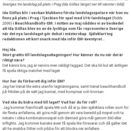
HANDBOLL PLAY
Sveriges tre landslag på plats i Prag (Ida Göllas längst ner till vänster i bild)
Ida Göllas blir i veckan klubbens första landslagsspelare när hon nu
finns på plats i Prag i Tjeckien för spel med U16-landslaget
(
födda
2006
)
i Beachhandbolls-EM. I mitten av maj nåddes vi av beskedet
att Ida Göllas blev en av de lyckliga som får representera Sverige
när det nya landslaget gör debut i mästerskap. Självklart tog
redaktionen ett kort snack med Ida inför EM-äventyret…
Hej Ida.
Stort grattis till landslagsuttagningen! Hur känner du nu när det är
riktigt nära?
Det känns bra, jag är nervös men väldigt taggad. Det ska bli kul att äntligen
få spela riktiga matcher med laget.
Hur har du förberett dig inför EM?
Jag har tränat lite extra utanför lagträningarna, samt tränat beachhandboll
på fritiden på de sätt jag kunnat, med kompisar och brorsan.
Vad ska du bidra med till laget? Vad har du för roll?
Jag kommer framförallt spela M6 och då är ju den självklara rollen som för
de flesta anfallarna, att göra mål genom att vara beredd på inspel och ta
initiativ i olika kombinationsspel och därmed göra mål genom 360 eller
inflights. Jag kommer kanske även få spela lite försvarar och då gäller det
att ha snabba fötter och jobba för att blocka ner anfallare.