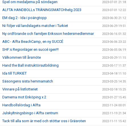
Spel om medaljerna på söndagen
2023-07-01 21:18
ALFTA HANDBOLLs TRÄNINGSMATCHhelg 2023
2023-07-01 12:22
EM dag 2 - Ida i poängtopp
2023-06-30 21:12
Ni följer väl landslagets matcher i Turkiet
2023-06-29 19:51
Ny ordförande och familjen Eriksson hedersmedlemmar
2023-06-16 01:32
ABC - Alfta BeachCamp, en ny SUCCÉ
2023-06-06 23:22
SHF:s Regionläger en succé igen!!!
2023-06-05 06:19
Välkommen till årsmöte
2023-05-29 11:15
Hand the Ball instruktörsutbildning
2023-05-17 11:37
Ida till TURKIET
2023-04-18 11:10
Säsongens sista hemmamatch
2023-03-25 14:35
Vinnare på listlotteriet
2023-02-18 15:25
Damerna mot Enköping x 2
2023-01-27 15:45
Handbollslördag i Alfta
2022-11-24 00:01
Julskyltningsbingo i Alfta centrum
2022-11-19 21:34
Tack till alla som är med och stöttar oss i Gräsroten
2022-11-11 15:42