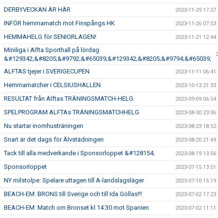
DERBYVECKAN ÄR HÄR
2023-11-29 17:27
INFÖR hemmamatch mot Finspångs HK
2023-11-26 07:53
HEMMAHELG för SENIORLAGEN!
2023-11-21 12:44
Miniliga i Alfta Sporthall på lördag
&#129342;&#8205;&#9792;&#65039;&#129342;&#8205;&#9794;&#65039;
ALFTAS tjejer i SVERIGECUPEN
2023-11-11 06:41
Hemmamatcher i CELSIUSHALLEN
2023-10-13 21:33
RESULTAT från Alftas TRÄNINGSMATCH-HELG
2023-09-09 06:54
SPELPROGRAM ALFTAs TRÄNINGSMATCHHELG
2023-08-30 23:06
Nu startar inomhusträningen
2023-08-23 18:52
Snart är det dags för Älvstädningen
2023-08-20 21:49
Tack till alla medverkande i Sponsorloppet &#128154;
2023-08-19 13:56
Sponsorloppet
2023-07-15 13:51
NY milstolpe: Spelare uttagen till A-landslagsläger
2023-07-10 15:19
BEACH-EM: BRONS till Sverige och till Ida Göllas!!!
2023-07-02 17:23
BEACH-EM: Match om Bronset kl 14:30 mot Spanien
2023-07-02 11:11