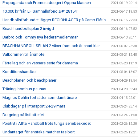
Propaganda och Promenadseger i Öppna klassen
2021-06-19 20:14
10.000 kr från LF Samhällsfond!&#128154;
2021-06-17 19:53
Handbollsförbundet lägger REGIONLÄGER på Camp Plåtis
2021-06-16 22:33
Beachhandbollsplan 2 invigd
2021-06-16 07:52
Barbro och Tommy nya hedersmedlemmar
2021-06-13 20:11
BEACHHANDBOLLSPLAN 2 växer fram och är snart klar
2021-06-07 23:30
Välkommen till årsmöte
2021-05-21 12:45
Färre lag och en vassare serie för damerna
2021-05-20 11:19
Konditionshandboll
2021-05-04 13:07
Beachplanen och beachplaner
2021-04-29 19:54
Träning inomhus pausas
2021-04-20 09:43
Magnus Dehlin fortsätter som damtränare
2021-04-13 22:01
Clubdagar på Intersport 24-29 mars
2021-03-24 23:14
Dragning på listlotteriet
2021-03-24 21:50
Positivt i Alfta Handboll trots tunga seriebeskedet
2021-02-26 12:28
Undantaget för enstaka matcher tas bort
2021-02-26 12:21