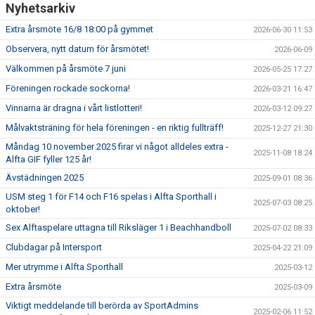
Nyhetsarkiv
Extra årsmöte 16/8 18:00 på gymmet
2026-06-30 11:53
Observera, nytt datum för årsmötet!
2026-06-09
Välkommen på årsmöte 7 juni
2026-05-25 17:27
Föreningen rockade sockorna!
2026-03-21 16:47
Vinnarna är dragna i vårt listlotteri!
2026-03-12 09:27
Målvaktsträning för hela föreningen - en riktig fullträff!
2025-12-27 21:30
Måndag 10 november 2025 firar vi något alldeles extra -
2025-11-08 18:24
Alfta GIF fyller 125 år!
Ävstädningen 2025
2025-09-01 08:36
USM steg 1 för F14 och F16 spelas i Alfta Sporthall i
2025-07-03 08:25
oktober!
Sex Alftaspelare uttagna till Riksläger 1 i Beachhandboll
2025-07-02 08:33
Clubdagar på Intersport
2025-04-22 21:09
Mer utrymme i Alfta Sporthall
2025-03-12
Extra årsmöte
2025-03-09
Viktigt meddelande till berörda av SportAdmins
2025-02-06 11:52