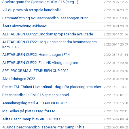
Spelprogram för Gjensidige USM F16 (steg 1)
2022-09-27 12:25
Vill du prova på att spela handboll?
2022-09-04 23:32
Sammanfattning av Beachhandbollssäsongen 2022
2022-08-26 10:15
Årets älvstädning avklarad!
2022-08-21 20:59
ALFTABUREN CUP22: Ungdomspropaganda avslutade
2022-08-14 21:36
ALFTABUREN CUP22: Hög klass när andra hemmasegern
2022-08-14 20:09
kom i F16
ALFTABUREN CUP22: Hemmaseger i F14
2022-08-13 21:14
ALFTABUREN CUP22: Falu HK värdiga segrare
2022-08-13 20:56
SPELPROGRAM ALFTABUREN CUP 2022
2022-08-09 23:36
Älvstädningen 2022
2022-08-04 20:38
Beach-EM: Förlust i kvartsfinal - dags för placeringsmatcher
2022-07-10 10:21
Beachhandbolls-EM: F16 spelar slutspel
2022-07-09 07:51
Anmälningsläget till ALFTABUREN CUP
2022-07-06 15:00
Ida Göllas på plats i Prag för EM
2022-07-05 22:11
Alfta BeachCamp blev en... SUCCE!
2022-06-07 09:54
40 unga beachhandbollsspelare intar Camp Plåtis
2022-06-03 09:52