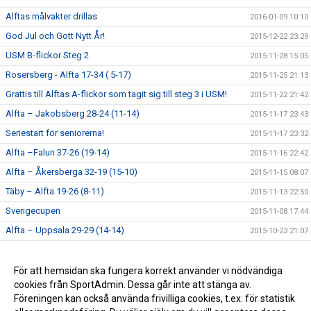
Alftas målvakter drillas
2016-01-09 10:10
God Jul och Gott Nytt År!
2015-12-22 23:29
USM B-flickor Steg 2
2015-11-28 15:05
Rosersberg - Alfta 17-34 ( 5-17)
2015-11-25 21:13
Grattis till Alftas A-flickor som tagit sig till steg 3 i USM!
2015-11-22 21:42
Alfta – Jakobsberg 28-24 (11-14)
2015-11-17 23:43
Seriestart för seniorerna!
2015-11-17 23:32
Alfta –Falun 37-26 (19-14)
2015-11-16 22:42
Alfta – Åkersberga 32-19 (15-10)
2015-11-15 08:07
Täby – Alfta 19-26 (8-11)
2015-11-13 22:50
Sverigecupen
2015-11-08 17:44
Alfta – Uppsala 29-29 (14-14)
2015-10-23 21:07
Handbollshelg i Alfta!
2015-10-14 22:44
Målvaktsutbildning
För att hemsidan ska fungera korrekt använder vi nödvändiga
2015-09-14 16:58
cookies från SportAdmin. Dessa går inte att stänga av.
Lycka till alla Alfta-lag!
2015-09-04 21:22
Föreningen kan också använda frivilliga cookies, t.ex. för statistik