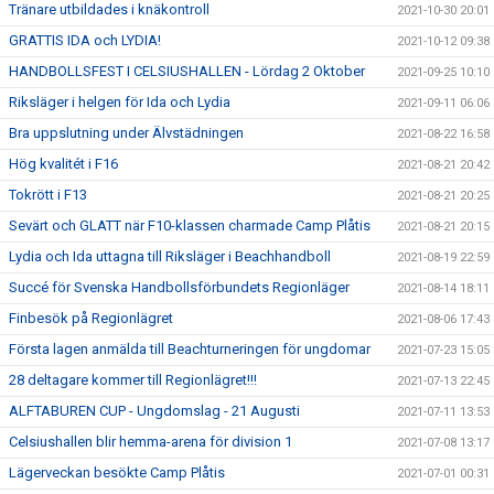
Tränare utbildades i knäkontroll
2021-10-30 20:01
GRATTIS IDA och LYDIA!
2021-10-12 09:38
HANDBOLLSFEST I CELSIUSHALLEN - Lördag 2 Oktober
2021-09-25 10:10
Riksläger i helgen för Ida och Lydia
2021-09-11 06:06
Bra uppslutning under Älvstädningen
2021-08-22 16:58
Hög kvalitét i F16
2021-08-21 20:42
Tokrött i F13
2021-08-21 20:25
Sevärt och GLATT när F10-klassen charmade Camp Plåtis
2021-08-21 20:15
Lydia och Ida uttagna till Riksläger i Beachhandboll
2021-08-19 22:59
Succé för Svenska Handbollsförbundets Regionläger
2021-08-14 18:11
Finbesök på Regionlägret
2021-08-06 17:43
Första lagen anmälda till Beachturneringen för ungdomar
2021-07-23 15:05
28 deltagare kommer till Regionlägret!!!
2021-07-13 22:45
ALFTABUREN CUP - Ungdomslag - 21 Augusti
2021-07-11 13:53
Celsiushallen blir hemma-arena för division 1
2021-07-08 13:17
Lägerveckan besökte Camp Plåtis
2021-07-01 00:31