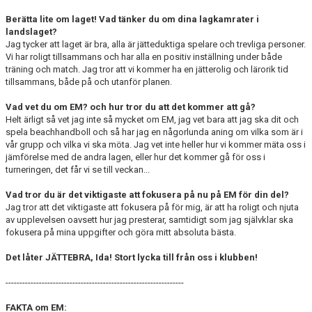
Berätta lite om laget! Vad tänker du om dina lagkamrater i
landslaget?
Jag tycker att laget är bra, alla är jätteduktiga spelare och trevliga personer.
Vi har roligt tillsammans och har alla en positiv inställning under både
träning och match. Jag tror att vi kommer ha en jätterolig och lärorik tid
tillsammans, både på och utanför planen.
Vad vet du om EM? och hur tror du att det kommer att gå?
Helt ärligt så vet jag inte så mycket om EM, jag vet bara att jag ska dit och
spela beachhandboll och så har jag en någorlunda aning om vilka som är i
vår grupp och vilka vi ska möta. Jag vet inte heller hur vi kommer mäta oss i
jämförelse med de andra lagen, eller hur det kommer gå för oss i
turneringen, det får vi se till veckan...
Vad tror du är det viktigaste att fokusera på nu på EM för din del?
Jag tror att det viktigaste att fokusera på för mig, är att ha roligt och njuta
av upplevelsen oavsett hur jag presterar, samtidigt som jag självklar ska
fokusera på mina uppgifter och göra mitt absoluta bästa.
Det låter JÄTTEBRA, Ida! Stort lycka till från oss i klubben!
----------------------------------------------------------------
FAKTA om EM: