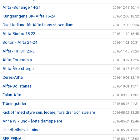
Alfta -Borlänge 14-21
2016-12-13 20:14
Kungsängens SK- Alfta 16-24
2016-12-08 18:32
Ove Hedlund får Alfta Lions stipendium
2016-12-05 09:34
Alfta-Rimbo 18-22
2016-11-29 18:45
Bolton - Alfta 21-24
2016-11-21 20:31
Alfta - HF SIF 23-31
2016-11-15 21:24
Alfta-Forsbacka
2016-10-22 12:26
Alfta-Åkersberga
2016-10-15 12:22
Ceres-Alfta
2016-10-08 12:19
Alfta-Bollstanäs
2016-10-01 11:11
Falun-Afta
2016-09-18 11:07
Träningstider
2016-08-26 01:31
Kickoff med styrelsen, ledare, föräldrar och spelare
2016-08-23 13:28
Anna Wiklund - årets damspelare
2016-05-24 12:46
Handbollsavslutning
2016-05-24 12:37
SERIEFINAL!
2016-03-15 23:02