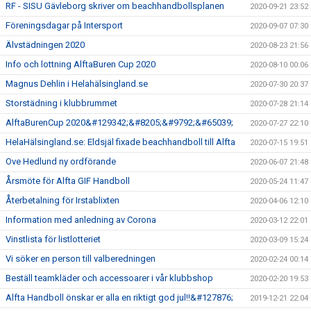
RF - SISU Gävleborg skriver om beachhandbollsplanen
2020-09-21 23:52
Föreningsdagar på Intersport
2020-09-07 07:30
Älvstädningen 2020
2020-08-23 21:56
Info och lottning AlftaBuren Cup 2020
2020-08-10 00:06
Magnus Dehlin i Helahälsingland.se
2020-07-30 20:37
Storstädning i klubbrummet
2020-07-28 21:14
AlftaBurenCup 2020&#129342;&#8205;&#9792;&#65039;
2020-07-27 22:10
HelaHälsingland.se: Eldsjäl fixade beachhandboll till Alfta
2020-07-15 19:51
Ove Hedlund ny ordförande
2020-06-07 21:48
Årsmöte för Alfta GIF Handboll
2020-05-24 11:47
Återbetalning för Irstablixten
2020-04-06 12:10
Information med anledning av Corona
2020-03-12 22:01
Vinstlista för listlotteriet
2020-03-09 15:24
Vi söker en person till valberedningen
2020-02-24 00:14
Beställ teamkläder och accessoarer i vår klubbshop
2020-02-20 19:53
Alfta Handboll önskar er alla en riktigt god jul!!&#127876;
2019-12-21 22:04