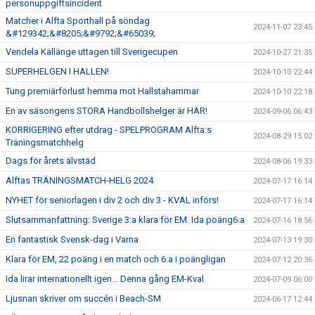
personuppgiftsincident
Matcher i Alfta Sporthall på söndag
2024-11-07 23:45
&#129342;&#8205;&#9792;&#65039;
Vendela Källänge uttagen till Sverigecupen
2024-10-27 21:35
SUPERHELGEN I HALLEN!
2024-10-10 22:44
Tung premiärförlust hemma mot Hallstahammar
2024-10-10 22:18
En av säsongens STORA Handbollshelger är HÄR!
2024-09-06 06:43
KORRIGERING efter utdrag - SPELPROGRAM Alfta:s
2024-08-29 15:02
Träningsmatchhelg
Dags för årets älvstäd
2024-08-06 19:33
Alftas TRÄNINGSMATCH-HELG 2024
2024-07-17 16:14
NYHET för seniorlagen i div 2 och div 3 - KVAL införs!
2024-07-17 16:14
Slutsammanfattning: Sverige 3:a klara för EM. Ida poäng6:a
2024-07-16 18:56
En fantastisk Svensk-dag i Varna
2024-07-13 19:30
Klara för EM, 22 poäng i en match och 6:a i poängligan
2024-07-12 20:36
Ida lirar internationellt igen... Denna gång EM-Kval
2024-07-09 06:00
Ljusnan skriver om succén i Beach-SM
2024-06-17 12:44