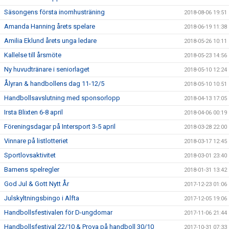
Säsongens första inomhusträning
2018-08-06 19:51
Amanda Hanning årets spelare
2018-06-19 11:38
Amilia Eklund årets unga ledare
2018-05-26 10:11
Kallelse till årsmöte
2018-05-23 14:56
Ny huvudtränare i seniorlaget
2018-05-10 12:24
Ålyran & handbollens dag 11-12/5
2018-05-10 10:51
Handbollsavslutning med sponsorlopp
2018-04-13 17:05
Irsta Blixten 6-8 april
2018-04-06 00:19
Föreningsdagar på Intersport 3-5 april
2018-03-28 22:00
Vinnare på listlotteriet
2018-03-17 12:45
Sportlovsaktivitet
2018-03-01 23:40
Barnens spelregler
2018-01-31 13:42
God Jul & Gott Nytt År
2017-12-23 01:06
Julskyltningsbingo i Alfta
2017-12-05 19:06
Handbollsfestivalen för D-ungdomar
2017-11-06 21:44
Handbollsfestival 22/10 & Prova på handboll 30/10
2017-10-31 07:33