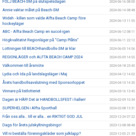
FÖLJ BEACH-SM på slutspelsdagen
2024-06-16 08:00
Annie vaktar målet på Beach-SM
2024-06-14 08:48
Wideh - killen som valde Alfta Beach Camp före
2024-06-13 11:55
hockeyläger
ABC - Alfta Beach Camp en succé igen
2024-06-12 08:11
Högkvalitativt Regionläger på "Camp Plåtis"
2024-06-11 22:12
Lottningen till BEACHhandbolls-SM är klar
2024-06-05 14:56
REGIONLÄGER och ALFTA BEACH CAMP 2024
2024-05-09 14:55
Välkommen till årsmöte
2024-04-18 23:40
Lydia och Ida på landslagsläger i Maj
2024-04-12 14:02
Årets handbollsavslutning med Sponsorloppet
2024-04-10 14:35
Vinnare på listlotteriet
2024-03-16 13:45
Dagen är HÄR! Det är HANDBOLLSFEST i hallen!
2024-02-09 10:34
SUPERHELGEN i Alfta Sporthall
2024-02-08 13:31
Från oss alla... till er alla... en RIKTIGT GOD JUL
2023-12-24 07:22
Dags för årets julskyltningsbingo!
2023-12-08 08:48
Vill ni beställa föreningskläder som julklapp?
2023-12-05 21:39