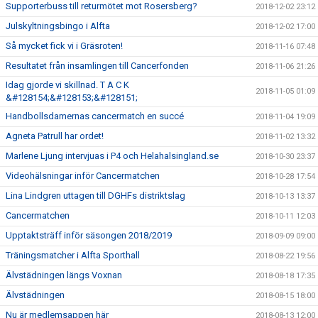
Supporterbuss till returmötet mot Rosersberg?
2018-12-02 23:12
Julskyltningsbingo i Alfta
2018-12-02 17:00
Så mycket fick vi i Gräsroten!
2018-11-16 07:48
Resultatet från insamlingen till Cancerfonden
2018-11-06 21:26
Idag gjorde vi skillnad. T A C K
2018-11-05 01:09
&#128154;&#128153;&#128151;
Handbollsdamernas cancermatch en succé
2018-11-04 19:09
Agneta Patrull har ordet!
2018-11-02 13:32
Marlene Ljung intervjuas i P4 och Helahalsingland.se
2018-10-30 23:37
Videohälsningar inför Cancermatchen
2018-10-28 17:54
Lina Lindgren uttagen till DGHFs distriktslag
2018-10-13 13:37
Cancermatchen
2018-10-11 12:03
Upptaktsträff inför säsongen 2018/2019
2018-09-09 09:00
Träningsmatcher i Alfta Sporthall
2018-08-22 19:56
Älvstädningen längs Voxnan
2018-08-18 17:35
Älvstädningen
2018-08-15 18:00
Nu är medlemsappen här
2018-08-13 12:00