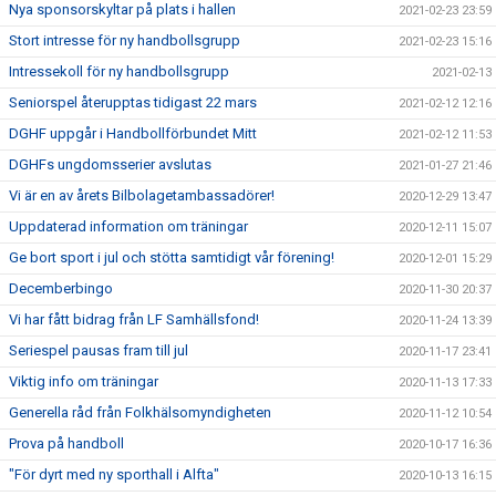
Nya sponsorskyltar på plats i hallen
2021-02-23 23:59
Stort intresse för ny handbollsgrupp
2021-02-23 15:16
Intressekoll för ny handbollsgrupp
2021-02-13
Seniorspel återupptas tidigast 22 mars
2021-02-12 12:16
DGHF uppgår i Handbollförbundet Mitt
2021-02-12 11:53
DGHFs ungdomsserier avslutas
2021-01-27 21:46
Vi är en av årets Bilbolagetambassadörer!
2020-12-29 13:47
Uppdaterad information om träningar
2020-12-11 15:07
Ge bort sport i jul och stötta samtidigt vår förening!
2020-12-01 15:29
Decemberbingo
2020-11-30 20:37
Vi har fått bidrag från LF Samhällsfond!
2020-11-24 13:39
Seriespel pausas fram till jul
2020-11-17 23:41
Viktig info om träningar
2020-11-13 17:33
Generella råd från Folkhälsomyndigheten
2020-11-12 10:54
Prova på handboll
2020-10-17 16:36
"För dyrt med ny sporthall i Alfta"
2020-10-13 16:15