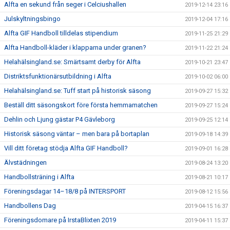
Alfta en sekund från seger i Celciushallen
2019-12-14 23:16
Julskyltningsbingo
2019-12-04 17:16
Alfta GIF Handboll tilldelas stipendium
2019-11-25 21:29
Alfta Handboll-kläder i klapparna under granen?
2019-11-22 21:24
Helahälsingland.se: Smärtsamt derby för Alfta
2019-10-21 23:47
Distriktsfunktionärsutbildning i Alfta
2019-10-02 06:00
Helahälsingland.se: Tuff start på historisk säsong
2019-09-27 15:32
Beställ ditt säsongskort före första hemmamatchen
2019-09-27 15:24
Dehlin och Ljung gästar P4 Gävleborg
2019-09-25 12:14
Historisk säsong väntar – men bara på bortaplan
2019-09-18 14:39
Vill ditt företag stödja Alfta GIF Handboll?
2019-09-01 16:28
Älvstädningen
2019-08-24 13:20
Handbollsträning i Alfta
2019-08-21 10:17
Föreningsdagar 14–18/8 på INTERSPORT
2019-08-12 15:56
Handbollens Dag
2019-04-15 16:37
Föreningsdomare på IrstaBlixten 2019
2019-04-11 15:37