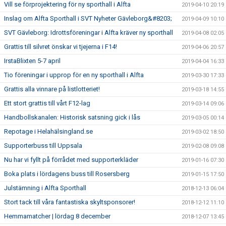
Vill se förprojektering för ny sporthall i Alfta
2019-04-10 20:19
Inslag om Alfta Sporthall i SVT Nyheter Gävleborg&#8203;
2019-04-09 10:10
SVT Gävleborg: Idrottsföreningar i Alfta kräver ny sporthall
2019-04-08 02:05
Grattis till silvret önskar vi tjejerna i F14!
2019-04-06 20:57
IrstaBlixten 5-7 april
2019-04-04 16:33
Tio föreningar i upprop för en ny sporthall i Alfta
2019-03-30 17:33
Grattis alla vinnare på listlotteriet!
2019-03-18 14:55
Ett stort grattis till vårt F12-lag
2019-03-14 09:06
Handbollskanalen: Historisk satsning gick i lås
2019-03-05 00:14
Repotage i Helahälsingland.se
2019-03-02 18:50
Supporterbuss till Uppsala
2019-02-08 09:08
Nu har vi fyllt på förrådet med supporterkläder
2019-01-16 07:30
Boka plats i lördagens buss till Rosersberg
2019-01-15 17:50
Julstämning i Alfta Sporthall
2018-12-13 06:04
Stort tack till våra fantastiska skyltsponsorer!
2018-12-12 11:10
Hemmamatcher | lördag 8 december
2018-12-07 13:45