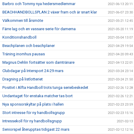
Barbro och Tommy nya hedersmedlemmar
2021-06-13 20:11
BEACHHANDBOLLSPLAN 2 växer fram och är snart klar
2021-06-07 23:30
Välkommen till årsmöte
2021-05-21 12:45
Färre lag och en vassare serie för damerna
2021-05-20 11:19
Konditionshandboll
2021-05-04 13:07
Beachplanen och beachplaner
2021-04-29 19:54
Träning inomhus pausas
2021-04-20 09:43
Magnus Dehlin fortsätter som damtränare
2021-04-13 22:01
Clubdagar på Intersport 24-29 mars
2021-03-24 23:14
Dragning på listlotteriet
2021-03-24 21:50
Positivt i Alfta Handboll trots tunga seriebeskedet
2021-02-26 12:28
Undantaget för enstaka matcher tas bort
2021-02-26 12:21
Nya sponsorskyltar på plats i hallen
2021-02-23 23:59
Stort intresse för ny handbollsgrupp
2021-02-23 15:16
Intressekoll för ny handbollsgrupp
2021-02-13
Seniorspel återupptas tidigast 22 mars
2021-02-12 12:16