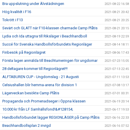
Bra uppslutning under Älvstädningen
2021-08-22 16:58
Hög kvalitét i F16
2021-08-21 20:42
Tokrött i F13
2021-08-21 20:25
Sevärt och GLATT när F10-klassen charmade Camp Plåtis
2021-08-21 20:15
Lydia och Ida uttagna till Riksläger i Beachhandboll
2021-08-19 22:59
Succé för Svenska Handbollsförbundets Regionläger
2021-08-14 18:11
Finbesök på Regionlägret
2021-08-06 17:43
Första lagen anmälda till Beachturneringen för ungdomar
2021-07-23 15:05
28 deltagare kommer till Regionlägret!!!
2021-07-13 22:45
ALFTABUREN CUP - Ungdomslag - 21 Augusti
2021-07-11 13:53
Celsiushallen blir hemma-arena för division 1
2021-07-08 13:17
Lägerveckan besökte Camp Plåtis
2021-07-01 00:31
Propaganda och Promenadseger i Öppna klassen
2021-06-19 20:14
10.000 kr från LF Samhällsfond!&#128154;
2021-06-17 19:53
Handbollsförbundet lägger REGIONLÄGER på Camp Plåtis
2021-06-16 22:33
Beachhandbollsplan 2 invigd
2021-06-16 07:52