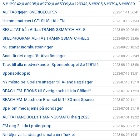
&#129342;&#8205;&#9792;&#65039;&#129342;&#8205;&#9794;&#65039;
ALFTAS tjejer i SVERIGECUPEN
2023-11-11 06:41
Hemmamatcher i CELSIUSHALLEN
2023-10-13 21:33
RESULTAT från Alftas TRÄNINGSMATCH-HELG
2023-09-09 06:54
SPELPROGRAM ALFTAs TRÄNINGSMATCHHELG
2023-08-30 23:06
Nu startar inomhusträningen
2023-08-23 18:52
Snart är det dags för Älvstädningen
2023-08-20 21:49
Tack till alla medverkande i Sponsorloppet &#128154;
2023-08-19 13:56
Sponsorloppet
2023-07-15 13:51
NY milstolpe: Spelare uttagen till A-landslagsläger
2023-07-10 15:19
BEACH-EM: BRONS till Sverige och till Ida Göllas!!!
2023-07-02 17:23
BEACH-EM: Match om Bronset kl 14:30 mot Spanien
2023-07-02 11:11
Spel om medaljerna på söndagen
2023-07-01 21:18
ALFTA HANDBOLLs TRÄNINGSMATCHhelg 2023
2023-07-01 12:22
EM dag 2 - Ida i poängtopp
2023-06-30 21:12
Ni följer väl landslagets matcher i Turkiet
2023-06-29 19:51