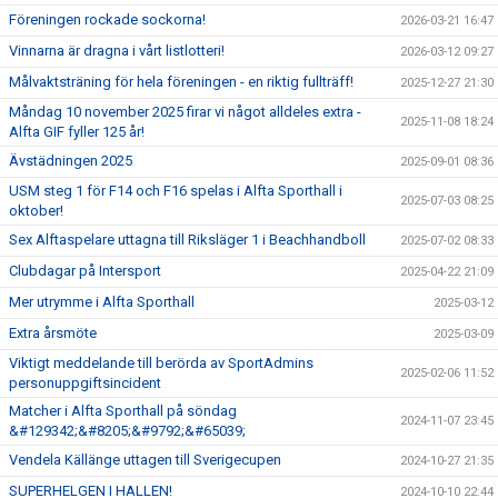
Föreningen rockade sockorna!
2026-03-21 16:47
Vinnarna är dragna i vårt listlotteri!
2026-03-12 09:27
Målvaktsträning för hela föreningen - en riktig fullträff!
2025-12-27 21:30
Måndag 10 november 2025 firar vi något alldeles extra -
2025-11-08 18:24
Alfta GIF fyller 125 år!
Ävstädningen 2025
2025-09-01 08:36
USM steg 1 för F14 och F16 spelas i Alfta Sporthall i
2025-07-03 08:25
oktober!
Sex Alftaspelare uttagna till Riksläger 1 i Beachhandboll
2025-07-02 08:33
Clubdagar på Intersport
2025-04-22 21:09
Mer utrymme i Alfta Sporthall
2025-03-12
Extra årsmöte
2025-03-09
Viktigt meddelande till berörda av SportAdmins
2025-02-06 11:52
personuppgiftsincident
Matcher i Alfta Sporthall på söndag
2024-11-07 23:45
&#129342;&#8205;&#9792;&#65039;
Vendela Källänge uttagen till Sverigecupen
2024-10-27 21:35
SUPERHELGEN I HALLEN!
2024-10-10 22:44