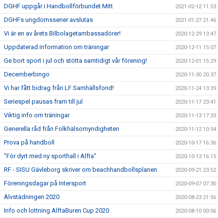
DGHF uppgår i Handbollförbundet Mitt
2021-02-12 11:53
DGHFs ungdomsserier avslutas
2021-01-27 21:46
Vi är en av årets Bilbolagetambassadörer!
2020-12-29 13:47
Uppdaterad information om träningar
2020-12-11 15:07
Ge bort sport i jul och stötta samtidigt vår förening!
2020-12-01 15:29
Decemberbingo
2020-11-30 20:37
Vi har fått bidrag från LF Samhällsfond!
2020-11-24 13:39
Seriespel pausas fram till jul
2020-11-17 23:41
Viktig info om träningar
2020-11-13 17:33
Generella råd från Folkhälsomyndigheten
2020-11-12 10:54
Prova på handboll
2020-10-17 16:36
"För dyrt med ny sporthall i Alfta"
2020-10-13 16:15
RF - SISU Gävleborg skriver om beachhandbollsplanen
2020-09-21 23:52
Föreningsdagar på Intersport
2020-09-07 07:30
Älvstädningen 2020
2020-08-23 21:56
Info och lottning AlftaBuren Cup 2020
2020-08-10 00:06