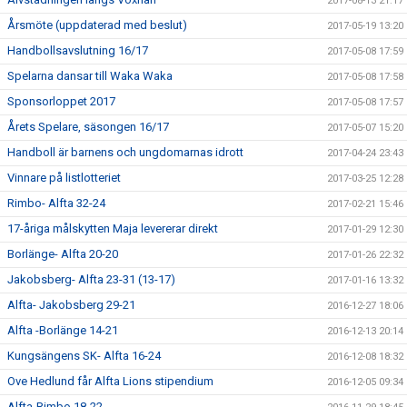
2017-08-13 21:17
Årsmöte (uppdaterad med beslut)
2017-05-19 13:20
Handbollsavslutning 16/17
2017-05-08 17:59
Spelarna dansar till Waka Waka
2017-05-08 17:58
Sponsorloppet 2017
2017-05-08 17:57
Årets Spelare, säsongen 16/17
2017-05-07 15:20
Handboll är barnens och ungdomarnas idrott
2017-04-24 23:43
Vinnare på listlotteriet
2017-03-25 12:28
Rimbo- Alfta 32-24
2017-02-21 15:46
17-åriga målskytten Maja levererar direkt
2017-01-29 12:30
Borlänge- Alfta 20-20
2017-01-26 22:32
Jakobsberg- Alfta 23-31 (13-17)
2017-01-16 13:32
Alfta- Jakobsberg 29-21
2016-12-27 18:06
Alfta -Borlänge 14-21
2016-12-13 20:14
Kungsängens SK- Alfta 16-24
2016-12-08 18:32
Ove Hedlund får Alfta Lions stipendium
2016-12-05 09:34
Alfta-Rimbo 18-22