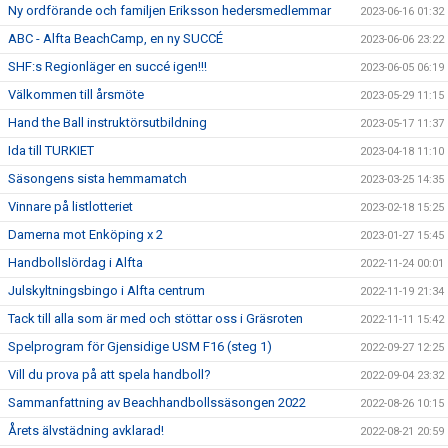
Ny ordförande och familjen Eriksson hedersmedlemmar
2023-06-16 01:32
ABC - Alfta BeachCamp, en ny SUCCÉ
2023-06-06 23:22
SHF:s Regionläger en succé igen!!!
2023-06-05 06:19
Välkommen till årsmöte
2023-05-29 11:15
Hand the Ball instruktörsutbildning
2023-05-17 11:37
Ida till TURKIET
2023-04-18 11:10
Säsongens sista hemmamatch
2023-03-25 14:35
Vinnare på listlotteriet
2023-02-18 15:25
Damerna mot Enköping x 2
2023-01-27 15:45
Handbollslördag i Alfta
2022-11-24 00:01
Julskyltningsbingo i Alfta centrum
2022-11-19 21:34
Tack till alla som är med och stöttar oss i Gräsroten
2022-11-11 15:42
Spelprogram för Gjensidige USM F16 (steg 1)
2022-09-27 12:25
Vill du prova på att spela handboll?
2022-09-04 23:32
Sammanfattning av Beachhandbollssäsongen 2022
2022-08-26 10:15
Årets älvstädning avklarad!
2022-08-21 20:59