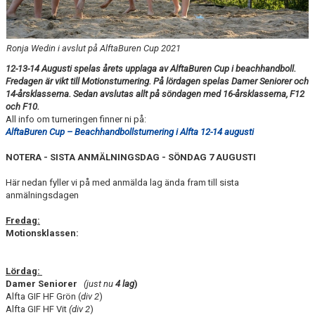
HANDBOLL PLAY
Ronja Wedin i avslut på AlftaBuren Cup 2021
12-13-14 Augusti spelas årets upplaga av AlftaBuren Cup i beachhandboll.
Fredagen är vikt till Motionsturnering. På lördagen spelas Damer Seniorer och
14-årsklasserna. Sedan avslutas allt på söndagen med 16-årsklasserna, F12
och F10.
All info om turneringen finner ni på:
AlftaBuren Cup – Beachhandbollsturnering i Alfta 12-14 augusti
NOTERA - SISTA ANMÄLNINGSDAG - SÖNDAG 7 AUGUSTI
Här nedan fyller vi på med anmälda lag ända fram till sista
anmälningsdagen
Fredag:
Motionsklassen:
Lördag:
Damer Seniorer
(just nu
4 lag
)
Alfta GIF HF Grön (
div 2
)
Alfta GIF HF Vit
(div 2
)