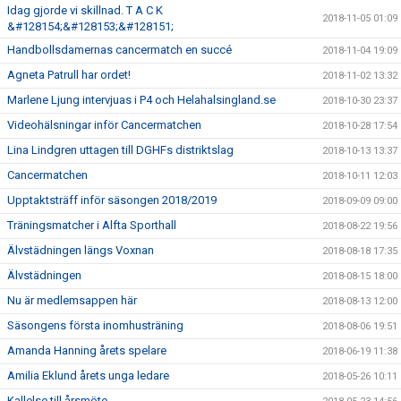
Idag gjorde vi skillnad. T A C K
2018-11-05 01:09
&#128154;&#128153;&#128151;
Handbollsdamernas cancermatch en succé
2018-11-04 19:09
Agneta Patrull har ordet!
2018-11-02 13:32
Marlene Ljung intervjuas i P4 och Helahalsingland.se
2018-10-30 23:37
Videohälsningar inför Cancermatchen
2018-10-28 17:54
Lina Lindgren uttagen till DGHFs distriktslag
2018-10-13 13:37
Cancermatchen
2018-10-11 12:03
Upptaktsträff inför säsongen 2018/2019
2018-09-09 09:00
Träningsmatcher i Alfta Sporthall
2018-08-22 19:56
Älvstädningen längs Voxnan
2018-08-18 17:35
Älvstädningen
2018-08-15 18:00
Nu är medlemsappen här
2018-08-13 12:00
Säsongens första inomhusträning
2018-08-06 19:51
Amanda Hanning årets spelare
2018-06-19 11:38
Amilia Eklund årets unga ledare
2018-05-26 10:11
Kallelse till årsmöte