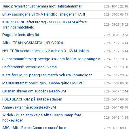
Tung premiärförlust hemma mot Hallstahammar
2024-10-10 22:18
En av säsongens STORA Handbollshelger är HÄR!
2024-09-06 06:43
KORRIGERING efter utdrag - SPELPROGRAM Alfta:s
2024-08-29 15:02
Träningsmatchhelg
Dags för årets älvstäd
2024-08-06 19:33
Alftas TRÄNINGSMATCH-HELG 2024
2024-07-17 16:14
NYHET för seniorlagen i div 2 och div 3 - KVAL införs!
2024-07-17 16:14
Slutsammanfattning: Sverige 3:a klara för EM. Ida poäng6:a
2024-07-16 18:56
En fantastisk Svensk-dag i Varna
2024-07-13 19:30
Klara för EM, 22 poäng i en match och 6:a i poängligan
2024-07-12 20:36
Ida lirar internationellt igen... Denna gång EM-Kval
2024-07-09 06:00
Ljusnan skriver om succén i Beach-SM
2024-06-17 12:44
FÖLJ BEACH-SM på slutspelsdagen
2024-06-16 08:00
Annie vaktar målet på Beach-SM
2024-06-14 08:48
Wideh - killen som valde Alfta Beach Camp före
2024-06-13 11:55
hockeyläger
ABC - Alfta Beach Camp en succé igen
2024-06-12 08:11