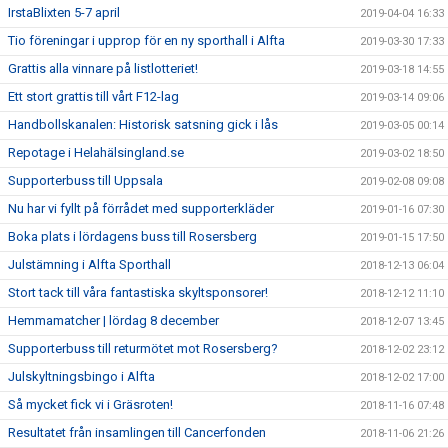
IrstaBlixten 5-7 april
2019-04-04 16:33
Tio föreningar i upprop för en ny sporthall i Alfta
2019-03-30 17:33
Grattis alla vinnare på listlotteriet!
2019-03-18 14:55
Ett stort grattis till vårt F12-lag
2019-03-14 09:06
Handbollskanalen: Historisk satsning gick i lås
2019-03-05 00:14
Repotage i Helahälsingland.se
2019-03-02 18:50
Supporterbuss till Uppsala
2019-02-08 09:08
Nu har vi fyllt på förrådet med supporterkläder
2019-01-16 07:30
Boka plats i lördagens buss till Rosersberg
2019-01-15 17:50
Julstämning i Alfta Sporthall
2018-12-13 06:04
Stort tack till våra fantastiska skyltsponsorer!
2018-12-12 11:10
Hemmamatcher | lördag 8 december
2018-12-07 13:45
Supporterbuss till returmötet mot Rosersberg?
2018-12-02 23:12
Julskyltningsbingo i Alfta
2018-12-02 17:00
Så mycket fick vi i Gräsroten!
2018-11-16 07:48
Resultatet från insamlingen till Cancerfonden
2018-11-06 21:26