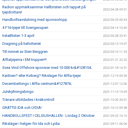
Radion uppmärksammar Hallbristen och tappet på
2022-04-28 09:51
tjejidrottare!
Handbollsavslutning med sponsorlopp
2022-04-23 00:43
4 F16-tjejer till Sverigecupen
2022-04-14 10:40
IrstaBlixten 1-3 april
2022-03-28 23:41
Dragning på listlotteriet
2022-03-13 19:07
Till minnet av Sten Berggren
2022-03-10 11:23
Alftatjejerna i EM-truppen!!!
2022-01-21 22:22
Svea Vind Offshore sponsrar med 10 000 kr&#128154;
2022-01-18 14:31
Karibien? eller Kviberg? Riksläger för Alfta-tjejer
2021-12-19 09:30
Decemberbingo i Alfta centrum&#127876;
2021-12-07 12:06
Julskyltningsbingo
2021-11-19 19:09
Tränare utbildades i knäkontroll
2021-10-30 20:01
GRATTIS IDA och LYDIA!
2021-10-12 09:38
HANDBOLLSFEST I CELSIUSHALLEN - Lördag 2 Oktober
2021-09-25 10:10
Riksläger i helgen för Ida och Lydia
2021-09-11 06:06