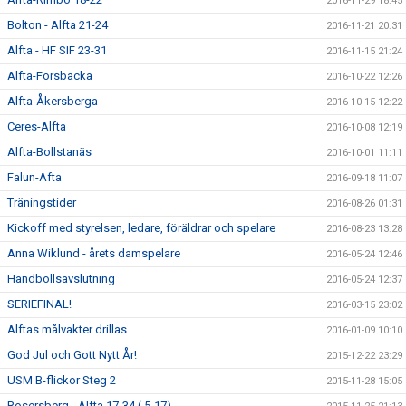
2016-11-29 18:45
Bolton - Alfta 21-24
2016-11-21 20:31
Alfta - HF SIF 23-31
2016-11-15 21:24
Alfta-Forsbacka
2016-10-22 12:26
Alfta-Åkersberga
2016-10-15 12:22
Ceres-Alfta
2016-10-08 12:19
Alfta-Bollstanäs
2016-10-01 11:11
Falun-Afta
2016-09-18 11:07
Träningstider
2016-08-26 01:31
Kickoff med styrelsen, ledare, föräldrar och spelare
2016-08-23 13:28
Anna Wiklund - årets damspelare
2016-05-24 12:46
Handbollsavslutning
2016-05-24 12:37
SERIEFINAL!
2016-03-15 23:02
Alftas målvakter drillas
2016-01-09 10:10
God Jul och Gott Nytt År!
2015-12-22 23:29
USM B-flickor Steg 2
2015-11-28 15:05
Rosersberg - Alfta 17-34 ( 5-17)