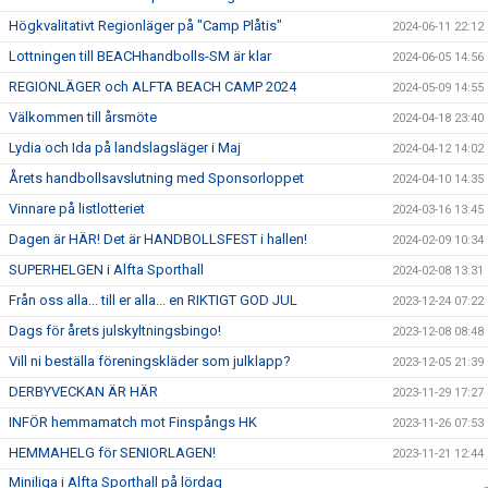
Högkvalitativt Regionläger på "Camp Plåtis"
2024-06-11 22:12
Lottningen till BEACHhandbolls-SM är klar
2024-06-05 14:56
REGIONLÄGER och ALFTA BEACH CAMP 2024
2024-05-09 14:55
Välkommen till årsmöte
2024-04-18 23:40
Lydia och Ida på landslagsläger i Maj
2024-04-12 14:02
Årets handbollsavslutning med Sponsorloppet
2024-04-10 14:35
Vinnare på listlotteriet
2024-03-16 13:45
Dagen är HÄR! Det är HANDBOLLSFEST i hallen!
2024-02-09 10:34
SUPERHELGEN i Alfta Sporthall
2024-02-08 13:31
Från oss alla... till er alla... en RIKTIGT GOD JUL
2023-12-24 07:22
Dags för årets julskyltningsbingo!
2023-12-08 08:48
Vill ni beställa föreningskläder som julklapp?
2023-12-05 21:39
DERBYVECKAN ÄR HÄR
2023-11-29 17:27
INFÖR hemmamatch mot Finspångs HK
2023-11-26 07:53
HEMMAHELG för SENIORLAGEN!
2023-11-21 12:44
Miniliga i Alfta Sporthall på lördag