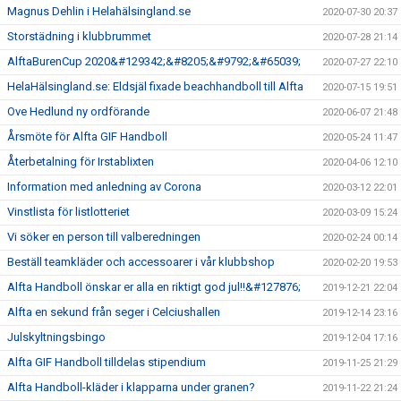
Magnus Dehlin i Helahälsingland.se
2020-07-30 20:37
Storstädning i klubbrummet
2020-07-28 21:14
AlftaBurenCup 2020&#129342;&#8205;&#9792;&#65039;
2020-07-27 22:10
HelaHälsingland.se: Eldsjäl fixade beachhandboll till Alfta
2020-07-15 19:51
Ove Hedlund ny ordförande
2020-06-07 21:48
Årsmöte för Alfta GIF Handboll
2020-05-24 11:47
Återbetalning för Irstablixten
2020-04-06 12:10
Information med anledning av Corona
2020-03-12 22:01
Vinstlista för listlotteriet
2020-03-09 15:24
Vi söker en person till valberedningen
2020-02-24 00:14
Beställ teamkläder och accessoarer i vår klubbshop
2020-02-20 19:53
Alfta Handboll önskar er alla en riktigt god jul!!&#127876;
2019-12-21 22:04
Alfta en sekund från seger i Celciushallen
2019-12-14 23:16
Julskyltningsbingo
2019-12-04 17:16
Alfta GIF Handboll tilldelas stipendium
2019-11-25 21:29
Alfta Handboll-kläder i klapparna under granen?
2019-11-22 21:24