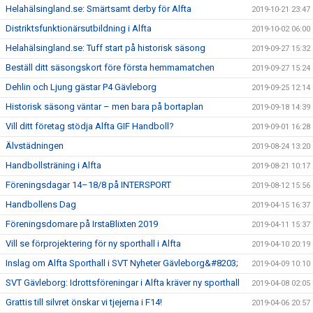
Helahälsingland.se: Smärtsamt derby för Alfta
2019-10-21 23:47
Distriktsfunktionärsutbildning i Alfta
2019-10-02 06:00
Helahälsingland.se: Tuff start på historisk säsong
2019-09-27 15:32
Beställ ditt säsongskort före första hemmamatchen
2019-09-27 15:24
Dehlin och Ljung gästar P4 Gävleborg
2019-09-25 12:14
Historisk säsong väntar – men bara på bortaplan
2019-09-18 14:39
Vill ditt företag stödja Alfta GIF Handboll?
2019-09-01 16:28
Älvstädningen
2019-08-24 13:20
Handbollsträning i Alfta
2019-08-21 10:17
Föreningsdagar 14–18/8 på INTERSPORT
2019-08-12 15:56
Handbollens Dag
2019-04-15 16:37
Föreningsdomare på IrstaBlixten 2019
2019-04-11 15:37
Vill se förprojektering för ny sporthall i Alfta
2019-04-10 20:19
Inslag om Alfta Sporthall i SVT Nyheter Gävleborg&#8203;
2019-04-09 10:10
SVT Gävleborg: Idrottsföreningar i Alfta kräver ny sporthall
2019-04-08 02:05
Grattis till silvret önskar vi tjejerna i F14!
2019-04-06 20:57