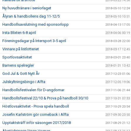
2018-05-23 14:56
Ny huvudtränare i seniorlaget
2018-05-10 12:24
Ålyran & handbollens dag 11-12/5
2018-05-10 10:51
Handbollsavslutning med sponsorlopp
2018-04-13 17:05
Irsta Blixten 6-8 april
2018-04-06 00:19
Föreningsdagar på Intersport 3-5 april
2018-03-28 22:00
Vinnare på listlotteriet
2018-03-17 12:45
Sportlovsaktivitet
2018-03-01 23:40
Barnens spelregler
2018-01-31 13:42
God Jul & Gott Nytt År
2017-12-23 01:06
Julskyltningsbingo i Alfta
2017-12-05 19:06
Handbollsfestivalen för D-ungdomar
2017-11-06 21:44
Handbollsfestival 22/10 & Prova på handboll 30/10
2017-10-31 07:33
Höstlovsaktivitet - Prova spela handboll
2017-10-29 20:54
Josefin Karlström gör comeback i Alfta
2017-09-30 23:50
Upptaktsträff inför säsongen 2017/2018
2017-08-29 21:12
Älvstädningen längs Voxnan