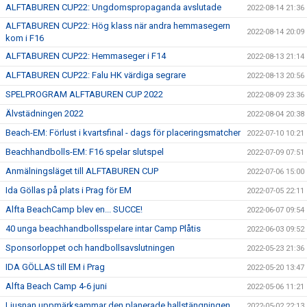
ALFTABUREN CUP22: Ungdomspropaganda avslutade
2022-08-14 21:36
ALFTABUREN CUP22: Hög klass när andra hemmasegern
2022-08-14 20:09
kom i F16
ALFTABUREN CUP22: Hemmaseger i F14
2022-08-13 21:14
ALFTABUREN CUP22: Falu HK värdiga segrare
2022-08-13 20:56
SPELPROGRAM ALFTABUREN CUP 2022
2022-08-09 23:36
Älvstädningen 2022
2022-08-04 20:38
Beach-EM: Förlust i kvartsfinal - dags för placeringsmatcher
2022-07-10 10:21
Beachhandbolls-EM: F16 spelar slutspel
2022-07-09 07:51
Anmälningsläget till ALFTABUREN CUP
2022-07-06 15:00
Ida Göllas på plats i Prag för EM
2022-07-05 22:11
Alfta BeachCamp blev en... SUCCE!
2022-06-07 09:54
40 unga beachhandbollsspelare intar Camp Plåtis
2022-06-03 09:52
Sponsorloppet och handbollsavslutningen
2022-05-23 21:36
IDA GÖLLAS till EM i Prag
2022-05-20 13:47
Alfta Beach Camp 4-6 juni
2022-05-06 11:21
Ljusnan uppmärksammar den planerade hallstängningen
2022-05-02 22:13