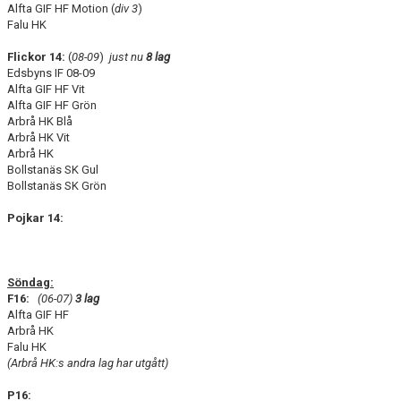
Alfta GIF HF Motion (
div 3
)
Falu HK
Flickor 14:
(
08-09
)
just nu
8 lag
Edsbyns IF 08-09
Alfta GIF HF Vit
Alfta GIF HF Grön
Arbrå HK Blå
Arbrå HK Vit
Arbrå HK
Bollstanäs SK Gul
Bollstanäs SK Grön
Pojkar 14:
Söndag:
F16:
(06-07)
3 lag
Alfta GIF HF
Arbrå HK
Falu HK
(Arbrå HK:s andra lag har utgått)
P16: