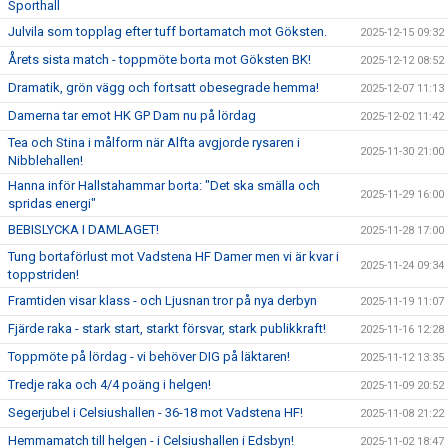
Sporthall
Julvila som topplag efter tuff bortamatch mot Göksten.
2025-12-15 09:32
Årets sista match - toppmöte borta mot Göksten BK!
2025-12-12 08:52
Dramatik, grön vägg och fortsatt obesegrade hemma!
2025-12-07 11:13
Damerna tar emot HK GP Dam nu på lördag
2025-12-02 11:42
Tea och Stina i målform när Alfta avgjorde rysaren i
2025-11-30 21:00
Nibblehallen!
Hanna inför Hallstahammar borta: "Det ska smälla och
2025-11-29 16:00
spridas energi"
BEBISLYCKA I DAMLAGET!
2025-11-28 17:00
Tung bortaförlust mot Vadstena HF Damer men vi är kvar i
2025-11-24 09:34
toppstriden!
Framtiden visar klass - och Ljusnan tror på nya derbyn
2025-11-19 11:07
Fjärde raka - stark start, starkt försvar, stark publikkraft!
2025-11-16 12:28
Toppmöte på lördag - vi behöver DIG på läktaren!
2025-11-12 13:35
Tredje raka och 4/4 poäng i helgen!
2025-11-09 20:52
Segerjubel i Celsiushallen - 36-18 mot Vadstena HF!
2025-11-08 21:22
Hemmamatch till helgen - i Celsiushallen i Edsbyn!
2025-11-02 18:47