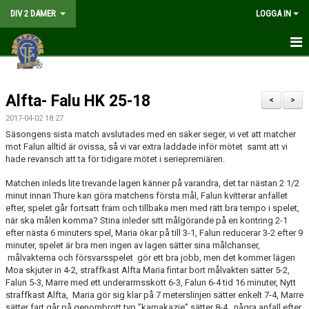
DIV 2 DAMER
LOGGA IN
HEM
Alfta- Falu HK 25-18
NYHETER
<
>
2017-04-02 18:27
GÅ PÅ MATCH
Säsongens sista match avslutades med en säker seger, vi vet att matcher
mot Falun alltid är ovissa, så vi var extra laddade inför mötet samt att vi
MATCHER
hade revansch att ta för tidigare mötet i seriepremiären.
Matchen inleds lite trevande lagen känner på varandra, det tar nästan 2 1/2
KALENDER
minut innan Thure kan göra matchens första mål, Falun kvitterar anfallet
efter, spelet går fortsatt fram och tillbaka men med rätt bra tempo i spelet,
TRUPPEN
när ska målen komma? Stina inleder sitt målgörande på en kontring 2-1
efter nästa 6 minuters spel, Maria ökar på till 3-1, Falun reducerar 3-2 efter 9
minuter, spelet är bra men ingen av lagen sätter sina målchanser,
DOKUMENT
målvakterna och försvarsspelet gör ett bra jobb, men det kommer lägen
Moa skjuter in 4-2, straffkast Alfta Maria fintar bort målvakten sätter 5-2,
KONTAKT
Falun 5-3, Marre med ett underarmsskott 6-3, Falun 6-4 tid 16 minuter, Nytt
straffkast Alfta, Maria gör sig klar på 7 meterslinjen sätter enkelt 7-4, Marre
LIVESÄNDNING
sätter fart går på genombrott typ ”kamakazie” sätter 8-4, några anfall efter