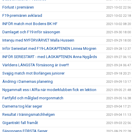
Förlust i premiären
2021-10-02 22:56
F19-premiären avklarad
2021-10-02 22:18
INFÖR match mot Bodens BK HF
2021-10-02 08:20
Damlaget och F19 inför säsongen
2021-09-30 18:00
Intervju med NYFÖRVÄRVET Malla Hussein
2021-09-29 18:00
Inför Seriestart med F19-LAGKAPTENEN Linnea Mogren
2021-09-28 12:37
INFÖR SERIESTART - med LAGKAPTENEN Anna Nygårds
2021-09-27 06:15
Världens LÄNGSTA försäsong är över!!!
2021-09-24 06:47
Svajjig match mot Borlänges juniorer
2021-09-18 20:21
Ändring i Damernas planering
2021-09-09 13:17
Nygammalt ess i Alfta när moderklubben fick en lektion
2021-09-05 21:48
Fartfylld och målglad morgonmatch
2021-09-05 16:38
Damerna tog klar seger
2021-09-04 17:21
Resultat i träningsmatchhelgen
2021-09-04 11:13
Gigantiskt fall framåt
2021-09-03 22:56
Säsongens FÖRSTA Seger
2021-08-29 22:28