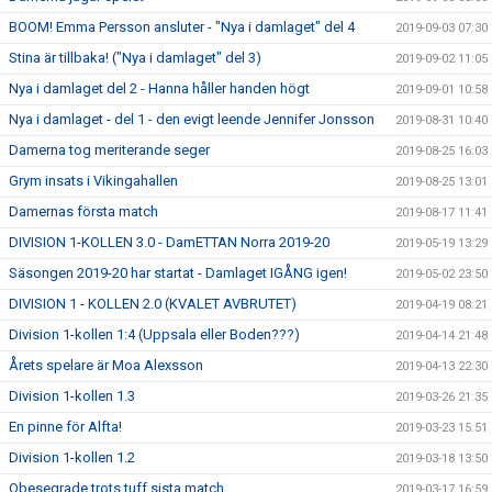
BOOM! Emma Persson ansluter - "Nya i damlaget" del 4
2019-09-03 07:30
Stina är tillbaka! ("Nya i damlaget" del 3)
2019-09-02 11:05
Nya i damlaget del 2 - Hanna håller handen högt
2019-09-01 10:58
Nya i damlaget - del 1 - den evigt leende Jennifer Jonsson
2019-08-31 10:40
Damerna tog meriterande seger
2019-08-25 16:03
Grym insats i Vikingahallen
2019-08-25 13:01
Damernas första match
2019-08-17 11:41
DIVISION 1-KOLLEN 3.0 - DamETTAN Norra 2019-20
2019-05-19 13:29
Säsongen 2019-20 har startat - Damlaget IGÅNG igen!
2019-05-02 23:50
DIVISION 1 - KOLLEN 2.0 (KVALET AVBRUTET)
2019-04-19 08:21
Division 1-kollen 1:4 (Uppsala eller Boden???)
2019-04-14 21:48
Årets spelare är Moa Alexsson
2019-04-13 22:30
Division 1-kollen 1.3
2019-03-26 21:35
En pinne för Alfta!
2019-03-23 15:51
Division 1-kollen 1.2
2019-03-18 13:50
Obesegrade trots tuff sista match
2019-03-17 16:59