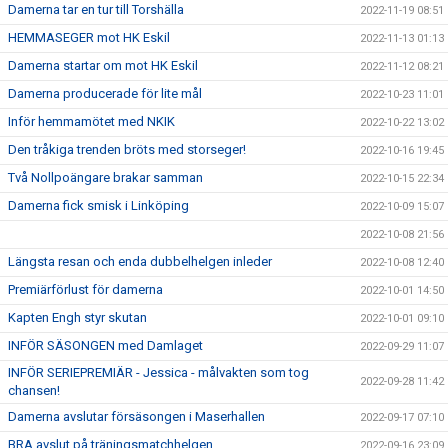
Damerna tar en tur till Torshälla
2022-11-19 08:51
HEMMASEGER mot HK Eskil
2022-11-13 01:13
Damerna startar om mot HK Eskil
2022-11-12 08:21
Damerna producerade för lite mål
2022-10-23 11:01
Inför hemmamötet med NKIK
2022-10-22 13:02
Den tråkiga trenden bröts med storseger!
2022-10-16 19:45
Två Nollpoängare brakar samman
2022-10-15 22:34
Damerna fick smisk i Linköping
2022-10-09 15:07
2022-10-08 21:56
Längsta resan och enda dubbelhelgen inleder
2022-10-08 12:40
Premiärförlust för damerna
2022-10-01 14:50
Kapten Engh styr skutan
2022-10-01 09:10
INFÖR SÄSONGEN med Damlaget
2022-09-29 11:07
INFÖR SERIEPREMIÄR - Jessica - målvakten som tog
2022-09-28 11:42
chansen!
Damerna avslutar försäsongen i Maserhallen
2022-09-17 07:10
BRA avslut på träningsmatchhelgen
2022-09-16 23:09