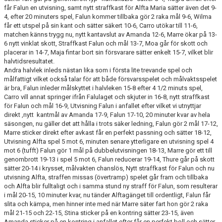
får Falun en utvisning, samt nytt straffkast för Alfta Maria sätter även det 9-
4, efter 20 minuters spel, Falun kommer tillbaka gör 2 raka mål 9-6, Wilma
TABELL
får ett utspel på sin kant och sätter säkert 10-6, Carro utökar till 11-6,
matchen känns trygg nu, nytt kantavslut av Amanda 12-6, Marre ökar på 13-
6 nytt vinklat skott, Straffkast Falun och mål 13-7, Moa går för skott och
placerar in 14-7, Maja fintar bort sin försvarare sätter enkelt 15-7, vilket blir
halvtidsresultatet.
Andra halvlek inleds nästan lika som i första lite trevande spel och
målfattigt vilket också talar för att både försvarsspelet och målvaktsspelet
är bra, Falun inleder målskyttet i halvleken 15-8 efter 4 1/2 minuts spel,
Carro vill annat springer ifrån Falulaget och skjuter in 16-8, nytt straffkast
för Falun och mål 16-9, Utvisning Falun i anfallet efter vilket vi utnyttjar
direkt ,nytt kantmål av Amanda 17-9, Falun 17-10, 20 minuter kvar av hela
säsongen, nu gäller det att hålla i trots säker ledning, Falun gör 2 mål 17-12,
Marre sticker direkt efter avkast får en perfekt passning och sätter 18-12,
Utvisning Alfta spel 5 mot 6, minuten senare ytterligare en utvisning spel 4
mot 6 (tufft) Falun gör 1 mål på dubbelutvisningen 18-13, Marre gör ett till
genombrott 19-13 i spel 5 mot 6, Falun reducerar 19-14, Thure går på skott
sätter 20-14 i krysset, målvakten chanslös, Nytt straffkast för Falun och nu
utvisning Alfta, straffen missas (övertramp) spelet går fram och tillbaka
och Alfta blir fulltaligt och i samma stund ny straff för Falun, som resulterar
i mål 20-15, 10 minuter kvar, nu tänder Alftagänget till ordentligt, Falun får
slita och kämpa, men hinner inte med när Marre säter fart hon gör 2 raka
mål 21-15 och 22-15, Stina sticker på en kontring sätter 23-15, även
Amanda sticker på en kontring i anfallet efter får en perfekt boll och sätter