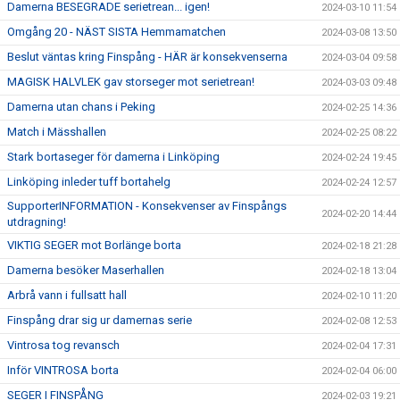
Damerna BESEGRADE serietrean... igen!
2024-03-10 11:54
Omgång 20 - NÄST SISTA Hemmamatchen
2024-03-08 13:50
Beslut väntas kring Finspång - HÄR är konsekvenserna
2024-03-04 09:58
MAGISK HALVLEK gav storseger mot serietrean!
2024-03-03 09:48
Damerna utan chans i Peking
2024-02-25 14:36
Match i Mässhallen
2024-02-25 08:22
Stark bortaseger för damerna i Linköping
2024-02-24 19:45
Linköping inleder tuff bortahelg
2024-02-24 12:57
SupporterINFORMATION - Konsekvenser av Finspångs
2024-02-20 14:44
utdragning!
VIKTIG SEGER mot Borlänge borta
2024-02-18 21:28
Damerna besöker Maserhallen
2024-02-18 13:04
Arbrå vann i fullsatt hall
2024-02-10 11:20
Finspång drar sig ur damernas serie
2024-02-08 12:53
Vintrosa tog revansch
2024-02-04 17:31
Inför VINTROSA borta
2024-02-04 06:00
SEGER I FINSPÅNG
2024-02-03 19:21