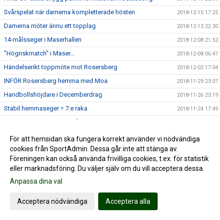
Svårspelat när damerna kompletterade hösten
2018-12-15 17:25
Damerna möter ännu ett topplag
2018-12-13 22:30
14-målsseger i Maserhallen
2018-12-08 21:52
"Högriskmatch" i Maser...
2018-12-08 06:47
Händelserikt toppmöte mot Rosersberg
2018-12-02 17:04
INFÖR Rosersberg hemma med Moa
2018-11-29 23:07
Handbollshöjdare i Decemberdrag
2018-11-26 23:19
Stabil hemmaseger = 7:e raka
2018-11-24 17:49
Seriens enda farmarlag på besök
2018-11-22 16:34
2018-11-04 19:27
För att hemsidan ska fungera korrekt använder vi nödvändiga
cookies från SportAdmin. Dessa går inte att stänga av.
Alfta GIF - HK Ceres Norrtälje | Cancermatchen
2018-11-02 18:08
Föreningen kan också använda frivilliga cookies, t.ex. för statistik
INFÖR hemmamatch mot HK Ceres
2018-11-01 18:31
eller marknadsföring. Du väljer själv om du vill acceptera dessa.
Helahalsingland.se: Superstart för Alfta i tvåans topp
2018-10-30 23:36
Anpassa dina val
2018-10-28 23:07
Acceptera nödvändiga
Acceptera alla
Damerna reser till Tibble
2018-10-26 21:26
TUNG seger i tuff match
2018-10-20 19:16