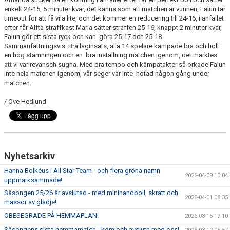
enkelt 24-15, 5 minuter kvar, det känns som att matchen är vunnen, Falun tar
timeout för att få vila lite, och det kommer en reducering till 24-16, i anfallet
efter får Alfta straffkast Maria sätter straffen 25-16, knappt 2 minuter kvar,
Falun gör ett sista ryck och kan göra 25-17 och 25-18.
Sammanfattningsvis: Bra laginsats, alla 14 spelare kämpade bra och höll
en hög stämningen och en bra inställning matchen igenom, det märktes
att vi var revansch sugna. Med bra tempo och kämpatakter så orkade Falun
inte hela matchen igenom, vår seger var inte hotad någon gång under
matchen.
/ Ove Hedlund
Nyhetsarkiv
Hanna Bolkéus i All Star Team - och flera gröna namn
2026-04-09 10:04
uppmärksammade!
Säsongen 25/26 är avslutad - med minihandboll, skratt och
2026-04-01 08:35
massor av glädje!
OBESEGRADE PÅ HEMMAPLAN!
2026-03-15 17:10
Säsongens sista hemmamatch - kom och avsluta med oss!