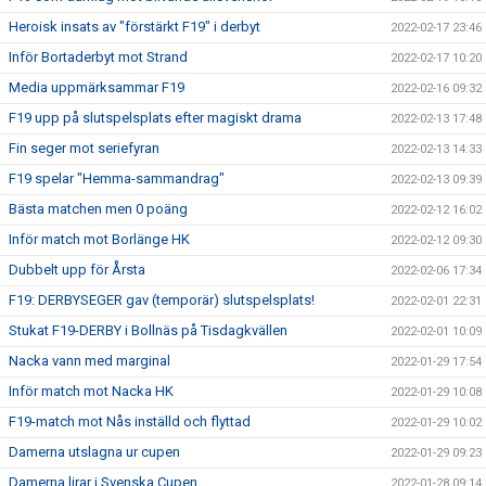
Heroisk insats av "förstärkt F19" i derbyt
2022-02-17 23:46
Inför Bortaderbyt mot Strand
2022-02-17 10:20
Media uppmärksammar F19
2022-02-16 09:32
F19 upp på slutspelsplats efter magiskt drama
2022-02-13 17:48
Fin seger mot seriefyran
2022-02-13 14:33
F19 spelar "Hemma-sammandrag"
2022-02-13 09:39
Bästa matchen men 0 poäng
2022-02-12 16:02
Inför match mot Borlänge HK
2022-02-12 09:30
Dubbelt upp för Årsta
2022-02-06 17:34
F19: DERBYSEGER gav (temporär) slutspelsplats!
2022-02-01 22:31
Stukat F19-DERBY i Bollnäs på Tisdagkvällen
2022-02-01 10:09
Nacka vann med marginal
2022-01-29 17:54
Inför match mot Nacka HK
2022-01-29 10:08
F19-match mot Nås inställd och flyttad
2022-01-29 10:02
Damerna utslagna ur cupen
2022-01-29 09:23
Damerna lirar i Svenska Cupen
2022-01-28 09:14