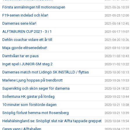
Första anmälningen till motionscupen
2021-05-26 10:59
F19-serien indelad och klar!
2021-05-23 12:00
Damernas serie klar!
2021-05-18 12:45
ALFTABUREN CUP 2021 - 3 i 1
2021-05-17 19:07
Dehlin coachar vidare ett år till
2021-04-20 10:26
Maja gjorde elitseriedebut!
2021-03-10 13:58
Damtvåan tar en paus
2020-11-03 10:43
Inget spel i JUNIOR-SM steg 2
2020-11-02 13:22
Damernas match mot Lidingö SK INSTÄLLD / flyttas
2020-10-30 10:13
Marlene Ljung hoppas på trendbrott
2020-10-26 19:53
Superviktig och skön seger för damerna
2020-10-24 18:22
Sollentuna HK gästar på lördag
2020-10-22 13:44
10 minuter som förstörde dagen
2020-10-21 13:58
Snöplig förlust hemma mot Rosersberg
2020-10-21 13:39
Helahälsingland.se: Snöpligt slut när Alfta tappade greppet
2020-10-04 19:54
Ceres vann i Alftahallen
2020-10-04 17:27