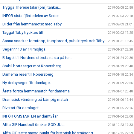
Trygga Therese talar (om) tankar...
2019-02-08 20:58
INFÖR sista fjärdedelen av Serien
2019-02-03 22:18
Bilder från hemmamötet med Täby
2019-02-03 21:01
Taggat Täby trycktes till
2019-02-02 17:25
Sanna snackar formtopp, truppbredd, publiktryck och Täby
2019-01-31 16:45
Seger nr 13 av 14 möjliga
2019-01-27 22:28
B-laget till Nordens största nästa på tur...
2019-01-24 22:30
Stabil bortaseger mot Rosersberg
2019-01-19 23:40
Damerna reser till Rosersberg
2019-01-18 20:34
Ny derbyseger för damlaget
2019-01-09 22:56
Årets första hemmamatch för damerna
2019-01-07 23:48
Dramatisk vändning på kämpig match
2019-01-06 19:44
Rivstart för damlaget!
2019-01-05 22:16
INFÖR OMSTARTEN av damtvåan
2019-01-04 22:00
Alfta GIF Handboll önskar GOD JUL!
2018-12-23 17:33
Alfta GIF satte snygg punkt för historisk höstsäsong
2018-12-15 22:59