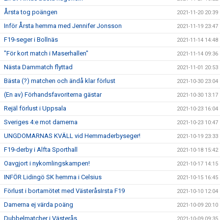
Årsta tog poängen
2021-11-20 20:39
Inför Årsta hemma med Jennifer Jonsson
2021-11-19 23:47
F19-seger i Bollnäs
2021-11-14 14:48
"För kort match i Maserhallen"
2021-11-14 09:36
Nästa Dammatch flyttad
2021-11-01 20:53
Bästa (?) matchen och ändå klar förlust
2021-10-30 23:04
(En av) Förhandsfavoriterna gästar
2021-10-30 13:17
Rejäl förlust i Uppsala
2021-10-23 16:04
Sveriges 4:e mot damerna
2021-10-23 10:47
UNGDOMARNAS KVÄLL vid Hemmaderbyseger!
2021-10-19 23:33
F19-derby i Alfta Sporthall
2021-10-18 15:42
Oavgjort i nykomlingskampen!
2021-10-17 14:15
INFÖR Lidingö SK hemma i Celsius
2021-10-15 16:45
Förlust i bortamötet med VästeråsIrsta F19
2021-10-10 12:04
Damerna ej värda poäng
2021-10-09 20:10
Dubbelmatcher i Västerås
2021-10-09 09:35