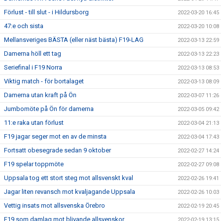
Förlust - till slut - i Hildursborg
2022-03-20 16:45
47:e och sista
2022-03-20 10:08
Mellansveriges BÄSTA (eller näst bästa) F19-LAG
2022-03-13 22:59
Damerna höll ett tag
2022-03-13 22:23
Seriefinal i F19 Norra
2022-03-13 08:53
Viktig match - för bortalaget
2022-03-13 08:09
Damerna utan kraft på Ön
2022-03-07 11:26
Jumbomöte på Ön för damerna
2022-03-05 09:42
11:e raka utan förlust
2022-03-04 21:13
F19 jagar seger mot en av de minsta
2022-03-04 17:43
Fortsatt obesegrade sedan 9 oktober
2022-02-27 14:24
F19 spelar toppmöte
2022-02-27 09:08
Uppsala tog ett stort steg mot allsvenskt kval
2022-02-26 19:41
Jagar liten revansch mot kvaljagande Uppsala
2022-02-26 10:03
Vettig insats mot allsvenska Örebro
2022-02-19 20:45
F19 som damlag mot blivande allsvenskor
2022-02-19 13:15