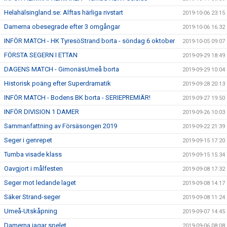
Helahälsingland.se: Alftas härliga rivstart
2019-10-06 23:15
Damerna obesegrade efter 3 omgångar
2019-10-06 16:32
INFÖR MATCH - HK TyresöStrand borta - söndag 6 oktober
2019-10-05 09:07
FÖRSTA SEGERN I ETTAN
2019-09-29 18:49
DAGENS MATCH - GimonäsUmeå borta
2019-09-29 10:04
Historisk poäng efter Superdramatik
2019-09-28 20:13
INFÖR MATCH - Bodens BK borta - SERIEPREMIÄR!
2019-09-27 19:50
INFÖR DIVISION 1 DAMER
2019-09-26 10:03
Sammanfattning av Försäsongen 2019
2019-09-22 21:39
Seger i genrepet
2019-09-15 17:20
Tumba visade klass
2019-09-15 15:34
Oavgjort i målfesten
2019-09-08 17:32
Seger mot ledande laget
2019-09-08 14:17
Säker Strand-seger
2019-09-08 11:24
Umeå-Utskåpning
2019-09-07 14:45
Damerna jagar spelet
2019-09-06 08:08