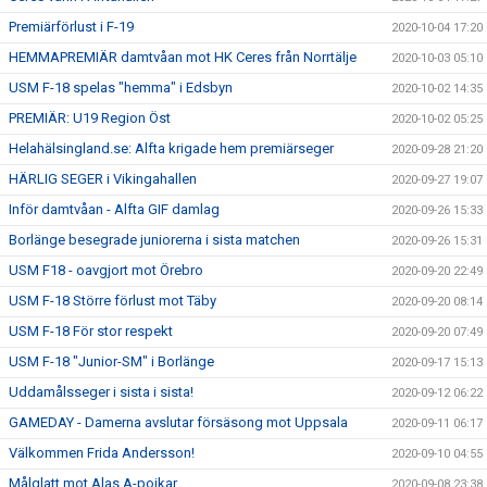
Premiärförlust i F-19
2020-10-04 17:20
HEMMAPREMIÄR damtvåan mot HK Ceres från Norrtälje
2020-10-03 05:10
USM F-18 spelas "hemma" i Edsbyn
2020-10-02 14:35
PREMIÄR: U19 Region Öst
2020-10-02 05:25
Helahälsingland.se: Alfta krigade hem premiärseger
2020-09-28 21:20
HÄRLIG SEGER i Vikingahallen
2020-09-27 19:07
Inför damtvåan - Alfta GIF damlag
2020-09-26 15:33
Borlänge besegrade juniorerna i sista matchen
2020-09-26 15:31
USM F18 - oavgjort mot Örebro
2020-09-20 22:49
USM F-18 Större förlust mot Täby
2020-09-20 08:14
USM F-18 För stor respekt
2020-09-20 07:49
USM F-18 "Junior-SM" i Borlänge
2020-09-17 15:13
Uddamålsseger i sista i sista!
2020-09-12 06:22
GAMEDAY - Damerna avslutar försäsong mot Uppsala
2020-09-11 06:17
Välkommen Frida Andersson!
2020-09-10 04:55
Målglatt mot Alas A-pojkar
2020-09-08 23:38