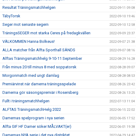
Resultat Träningsmatchhelgen
2022-09-11 09:08
TäbyTorsk
2022-09-10 19:46
Seger mot senaste segern
2022-09-10 12:58
TräningsSEGER mot starka Ceres på fredagkvällen
2022-09-09 23:37
VÄLKOMMEN Hanna Bolkeus!
2022-09-07 21:38
ALLA matcher från Alfta Sporthall SÄNDS
2022-09-07 08:16
Alftas Träningsmatchhelg 9-10-11 September
2022-08-29 16:28
Från minus 20 till minus 8 med soppatorsk
2022-08-28 09:07
Morgonmatch med ungt damlag
2022-08-28 08:53
Premiärvinst när damerna träningsspelade
2022-08-26 23:42
Damerna gör säsongspremiär i Rosersberg
2022-08-26 13:25
Fullt i träningsmatchhelgen
2022-07-13 11:04
ALFTAS TräningsmatchHelg 2022
2022-06-15 22:02
Damernas spelprogram i nya serien
2022-06-05 17:52
Alfta GIF HF Damer söker MÅLVAKT(er)
2022-06-01 19:38
Damernas NYA serie i det nya distriktet
2022-04-29 14:47