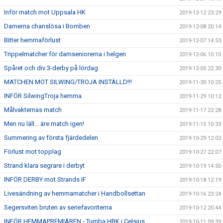
Inför match mot Uppsala HK
2019-12-12 23:29
Damerna chanslösa i Bomben
2019-12-08 20:14
Bitter hemmaförlust
2019-12-07 14:53
Trippelmatcher för damseniorerna i helgen
2019-12-06 10:10
Spåret och div 3-derby på lördag
2019-12-05 22:30
MATCHEN MOT SILWING/TROJA INSTÄLLD!!!
2019-11-30 10:25
INFÖR SilwingTroja hemma
2019-11-29 10:12
Målvakternas match
2019-11-17 22:28
Men nu läll... äre match igen!
2019-11-15 10:33
Summering av första fjärdedelen
2019-10-29 12:02
Förlust mot topplag
2019-10-27 22:07
Strand klara segrare i derbyt
2019-10-19 14:50
INFÖR DERBY mot Strands IF
2019-10-18 12:19
Livesändning av hemmamatcher i Handbollsettan
2019-10-16 23:24
Segersviten bruten av seriefavoriterna
2019-10-12 20:44
INFÖR HEMMAPREMIÄREN - Tumba HBK i Celsius
2019-10-11 09:39