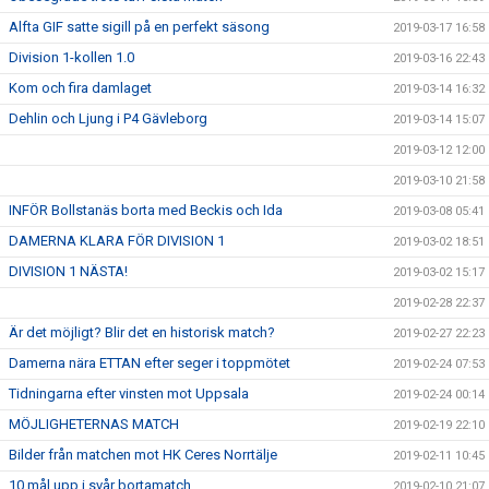
Alfta GIF satte sigill på en perfekt säsong
2019-03-17 16:58
Division 1-kollen 1.0
2019-03-16 22:43
Kom och fira damlaget
2019-03-14 16:32
Dehlin och Ljung i P4 Gävleborg
2019-03-14 15:07
2019-03-12 12:00
2019-03-10 21:58
INFÖR Bollstanäs borta med Beckis och Ida
2019-03-08 05:41
DAMERNA KLARA FÖR DIVISION 1
2019-03-02 18:51
DIVISION 1 NÄSTA!
2019-03-02 15:17
2019-02-28 22:37
Är det möjligt? Blir det en historisk match?
2019-02-27 22:23
Damerna nära ETTAN efter seger i toppmötet
2019-02-24 07:53
Tidningarna efter vinsten mot Uppsala
2019-02-24 00:14
MÖJLIGHETERNAS MATCH
2019-02-19 22:10
Bilder från matchen mot HK Ceres Norrtälje
2019-02-11 10:45
10 mål upp i svår bortamatch
2019-02-10 21:07