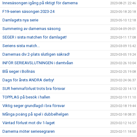
Innesäsongen igång på riktigt för damerna
2023-08-21 22:46
F19-serien säsongen 2023-24
2023-05-18 20:18
Damlagets nya serie
2023-05-10 12:18
Summering av damernas säsong
2023-04-09 09:01
SEGER i sista matchen för damlaget!
2023-03-11 17:08
Seriens sista match...
2023-03-09 15:42
Damernas div 2-plats slutligen säkrad!
2023-03-05 19:24
INFÖR SERIEAVSLUTNINGEN i damtvåan
2023-02-26 10:04
Blå seger i Bollnäs
2023-02-25 19:08
Dags för årets ANDRA derby!
2023-02-24 06:37
SUR hemmaförlust trots bra försvar
2023-02-20 14:13
TOPPLAG på besök i hallen
2023-02-19 11:10
Viktig seger grundlagd i bra försvar
2023-02-18 19:44
Många poäng på spel i dubbelhelgen
2023-02-18 08:31
Väntad förlust mot div 1-laget
2023-02-12 16:57
Damerna möter seriesegraren
2023-02-11 18:50