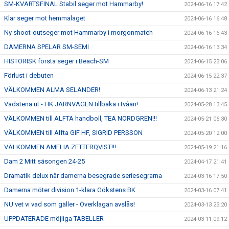
SM-KVARTSFINAL Stabil seger mot Hammarby!
2024-06-16 17:42
Klar seger mot hemmalaget
2024-06-16 16:48
Ny shoot-outseger mot Hammarby i morgonmatch
2024-06-16 16:43
DAMERNA SPELAR SM-SEMI
2024-06-16 13:34
HISTORISK första seger i Beach-SM
2024-06-15 23:06
Förlust i debuten
2024-06-15 22:37
VÄLKOMMEN ALMA SELANDER!
2024-06-13 21:24
Vadstena ut - HK JÄRNVÄGEN tillbaka i tvåan!
2024-05-28 13:45
VÄLKOMMEN till ALFTA handboll, TEA NORDGREN!!!
2024-05-21 06:30
VÄLKOMMEN till Alfta GIF HF, SIGRID PERSSON
2024-05-20 12:00
VÄLKOMMEN AMELIA ZETTERQVIST!!!
2024-05-19 21:16
Dam 2 Mitt säsongen 24-25
2024-04-17 21:41
Dramatik delux när damerna besegrade seriesegrarna
2024-03-16 17:50
Damerna möter division 1-klara Gökstens BK
2024-03-16 07:41
NU vet vi vad som gäller - Överklagan avslås!
2024-03-13 23:20
UPPDATERADE möjliga TABELLER
2024-03-11 09:12