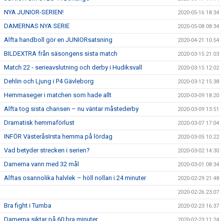
NYA JUNIOR-SERIEN!
2020-05-16 18:34
DAMERNAS NYA SERIE
2020-05-08 08:34
Alfta handboll gör en JUNIORsatsning
2020-04-21 10:54
BILDEXTRA från säsongens sista match
2020-03-15 21:03
Match 22 - serieavslutning och derby i Hudiksvall
2020-03-15 12:02
Dehlin och Ljung i P4 Gävleborg
2020-03-12 15:38
Hemmaseger i matchen som hade allt
2020-03-09 18:20
Alfta tog sista chansen – nu väntar måstederby
2020-03-09 13:51
Dramatisk hemmaförlust
2020-03-07 17:04
INFÖR VästeråsIrsta hemma på lördag
2020-03-05 10:22
Vad betyder strecken i serien?
2020-03-02 14:30
Damerna vann med 32 mål
2020-03-01 08:34
Alftas osannolika halvlek – höll nollan i 24 minuter
2020-02-29 21:48
2020-02-26 23:07
Bra fight i Tumba
2020-02-23 16:37
Damerna siktar på 60 bra minuter
2020-02-23 11:24