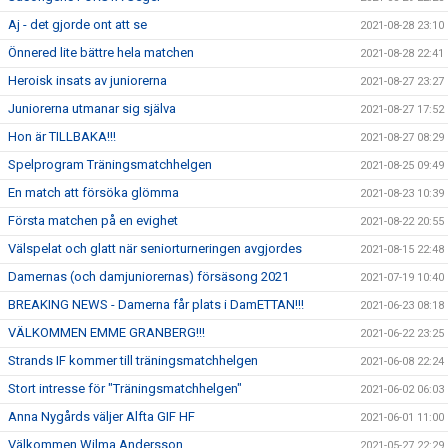
Aj - det gjorde ont att se
2021-08-28 23:10
Önnered lite bättre hela matchen
2021-08-28 22:41
Heroisk insats av juniorerna
2021-08-27 23:27
Juniorerna utmanar sig själva
2021-08-27 17:52
Hon är TILLBAKA!!!
2021-08-27 08:29
Spelprogram Träningsmatchhelgen
2021-08-25 09:49
En match att försöka glömma
2021-08-23 10:39
Första matchen på en evighet
2021-08-22 20:55
Välspelat och glatt när seniorturneringen avgjordes
2021-08-15 22:48
Damernas (och damjuniorernas) försäsong 2021
2021-07-19 10:40
BREAKING NEWS - Damerna får plats i DamETTAN!!!
2021-06-23 08:18
VÄLKOMMEN EMME GRANBERG!!!
2021-06-22 23:25
Strands IF kommer till träningsmatchhelgen
2021-06-08 22:24
Stort intresse för "Träningsmatchhelgen"
2021-06-02 06:03
Anna Nygårds väljer Alfta GIF HF
2021-06-01 11:00
Välkommen Wilma Andersson
2021-05-27 22:29