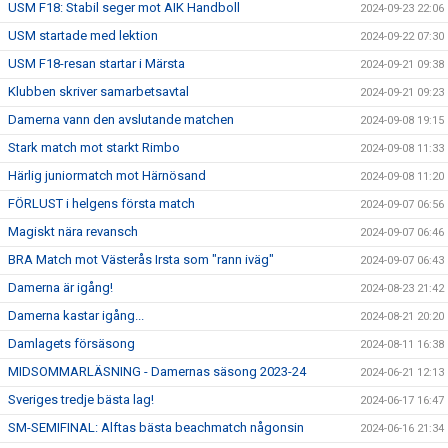
USM F18: Stabil seger mot AIK Handboll
2024-09-23 22:06
USM startade med lektion
2024-09-22 07:30
USM F18-resan startar i Märsta
2024-09-21 09:38
Klubben skriver samarbetsavtal
2024-09-21 09:23
Damerna vann den avslutande matchen
2024-09-08 19:15
Stark match mot starkt Rimbo
2024-09-08 11:33
Härlig juniormatch mot Härnösand
2024-09-08 11:20
FÖRLUST i helgens första match
2024-09-07 06:56
Magiskt nära revansch
2024-09-07 06:46
BRA Match mot Västerås Irsta som "rann iväg"
2024-09-07 06:43
Damerna är igång!
2024-08-23 21:42
Damerna kastar igång...
2024-08-21 20:20
Damlagets försäsong
2024-08-11 16:38
MIDSOMMARLÄSNING - Damernas säsong 2023-24
2024-06-21 12:13
Sveriges tredje bästa lag!
2024-06-17 16:47
SM-SEMIFINAL: Alftas bästa beachmatch någonsin
2024-06-16 21:34