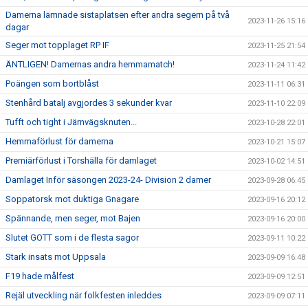
Damerna lämnade sistaplatsen efter andra segern på två
2023-11-26 15:16
dagar
Seger mot topplaget RP IF
2023-11-25 21:54
ÄNTLIGEN! Damernas andra hemmamatch!
2023-11-24 11:42
Poängen som bortblåst
2023-11-11 06:31
Stenhård batalj avgjordes 3 sekunder kvar
2023-11-10 22:09
Tufft och tight i Järnvägsknuten...
2023-10-28 22:01
Hemmaförlust för damerna
2023-10-21 15:07
Premiärförlust i Torshälla för damlaget
2023-10-02 14:51
Damlaget Inför säsongen 2023-24- Division 2 damer
2023-09-28 06:45
Soppatorsk mot duktiga Gnagare
2023-09-16 20:12
Spännande, men seger, mot Bajen
2023-09-16 20:00
Slutet GOTT som i de flesta sagor
2023-09-11 10:22
Stark insats mot Uppsala
2023-09-09 16:48
F19 hade målfest
2023-09-09 12:51
Rejäl utveckling när folkfesten inleddes
2023-09-09 07:11