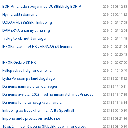
BORTAmånaden börjar med DUBBELhelg BORTA
2024-02-03 12:33
Ny målvakt i damerna
2024-02-02 11:12
UDDAMÅLSSEGER i Enköping
2024-01-27 17:08
DAMERNA antar ny utmaning
2024-01-27 12:04
Tråkig torsk mot Järnvägen
2024-01-27 11:48
INFÖR match mot HK JÄRNVÄGEN hemma
2024-01-20 21:24
2024-01-20 20:43
INFÖR Örebro SK HK
2024-01-20 07:00
Fullspäckad helg för damerna
2024-01-19 10:49
Lydia Persson på landslagsläger
2023-12-20 15:52
Damerna närmare efter klar seger
2023-12-17 10:11
Damerna avslutar 2023 med hemmamatch mot Vintrosa
2023-12-15 17:15
Damerna föll efter svag kvart i andra
2023-12-15 16:14
Enköping på besök hemma i Alfta Sporthall
2023-12-09 10:19
Imponerande prestation räckte inte
2023-12-01 21:36
10 år, 2 mil och 6 poäng SKILJER lagen inför derbyt
2023-12-01 10:39