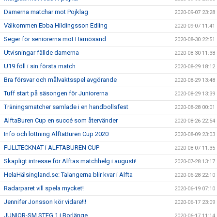
Damerna matchar mot Pojklag
2020-09-07 23:28
Välkommen Ebba Hildingsson Edling
2020-09-07 11:41
Seger för seniorerna mot Härnösand
2020-08-30 22:51
Utvisningar fällde damerna
2020-08-30 11:38
U19 föll i sin första match
2020-08-29 18:12
Bra försvar och målvaktsspel avgörande
2020-08-29 13:48
Tuff start på säsongen för Juniorerna
2020-08-29 13:39
Träningsmatcher samlade i en handbollsfest
2020-08-28 00:01
AlftaBuren Cup en succé som återvänder
2020-08-26 22:54
Info och lottning AlftaBuren Cup 2020
2020-08-09 23:03
FULLTECKNAT i ALFTABUREN CUP
2020-08-07 11:35
Skapligt intresse för Alftas matchhelg i augusti!
2020-07-28 13:17
HelaHälsingland.se: Talangerna blir kvar i Alfta
2020-06-28 22:10
Radarparet vill spela mycket!
2020-06-19 07:10
Jennifer Jonsson kör vidare!!!
2020-06-17 23:09
JUNIOR-SM STEG 1 i Borlänge
2020-06-17 11:14