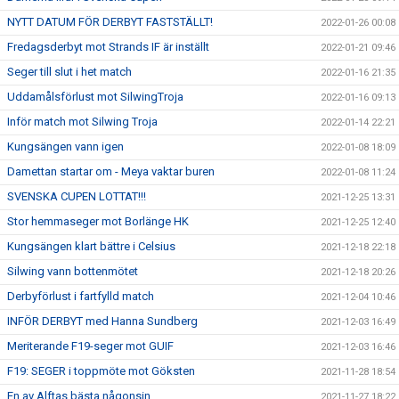
NYTT DATUM FÖR DERBYT FASTSTÄLLT!
2022-01-26 00:08
Fredagsderbyt mot Strands IF är inställt
2022-01-21 09:46
Seger till slut i het match
2022-01-16 21:35
Uddamålsförlust mot SilwingTroja
2022-01-16 09:13
Inför match mot Silwing Troja
2022-01-14 22:21
Kungsängen vann igen
2022-01-08 18:09
Damettan startar om - Meya vaktar buren
2022-01-08 11:24
SVENSKA CUPEN LOTTAT!!!
2021-12-25 13:31
Stor hemmaseger mot Borlänge HK
2021-12-25 12:40
Kungsängen klart bättre i Celsius
2021-12-18 22:18
Silwing vann bottenmötet
2021-12-18 20:26
Derbyförlust i fartfylld match
2021-12-04 10:46
INFÖR DERBYT med Hanna Sundberg
2021-12-03 16:49
Meriterande F19-seger mot GUIF
2021-12-03 16:46
F19: SEGER i toppmöte mot Göksten
2021-11-28 18:54
En av Alftas bästa någonsin
2021-11-27 18:22