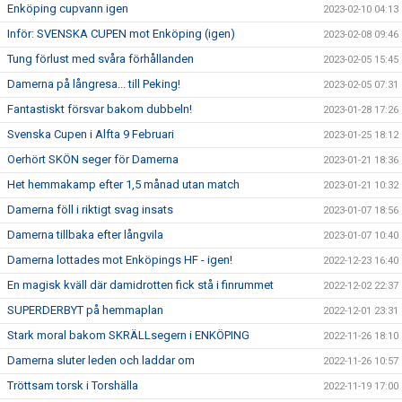
Enköping cupvann igen
2023-02-10 04:13
Inför: SVENSKA CUPEN mot Enköping (igen)
2023-02-08 09:46
Tung förlust med svåra förhållanden
2023-02-05 15:45
Damerna på långresa... till Peking!
2023-02-05 07:31
Fantastiskt försvar bakom dubbeln!
2023-01-28 17:26
Svenska Cupen i Alfta 9 Februari
2023-01-25 18:12
Oerhört SKÖN seger för Damerna
2023-01-21 18:36
Het hemmakamp efter 1,5 månad utan match
2023-01-21 10:32
Damerna föll i riktigt svag insats
2023-01-07 18:56
Damerna tillbaka efter långvila
2023-01-07 10:40
Damerna lottades mot Enköpings HF - igen!
2022-12-23 16:40
En magisk kväll där damidrotten fick stå i finrummet
2022-12-02 22:37
SUPERDERBYT på hemmaplan
2022-12-01 23:31
Stark moral bakom SKRÄLLsegern i ENKÖPING
2022-11-26 18:10
Damerna sluter leden och laddar om
2022-11-26 10:57
Tröttsam torsk i Torshälla
2022-11-19 17:00