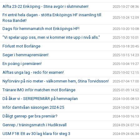
Alfta 23-22 Enköping - Stina avgör i slutminuten!
2025-10-27 08:36
Fri entré hela dagen - stötta Enköpings HF insamling till
2025-10-24 12:09
Rosa Bandet!
Dags för hemmamatch mot Enköpings HF!
2025-10-20 10:08
"Vi spelar upp oss, men vi kommer inte upp i nivå alls."
2025-10-20 10:01
Förlust mot Borlänge
2025-10-18 20:45
Seger i hemmapremiären!
2025-10-15 14:23
En poäng i premiären!
2025-10-04 19:27
Alftas unga lag - redo för examen!
2025-10-02 12:15
Nyförvärv på nio meter - välkommen hem, Stina Torvidsson!
2025-07-04 17:00
Tränare IMO inför matchen mot Borlänge
2025-01-09 14:52
Då åker vi - SERIEPREMIÄR på hemmaplan
2024-10-05 08:53
Inför damtvåan säsongen 2024-25
2024-10-03 16:24
Dåligt genrep ger bra premiär?
2024-10-03 16:13
Genrep / träningsmatch i Hudiksvall
2024-09-24 07:14
USM F18: Ett av 30 lag klara för steg 3
2024-09-24 06:34