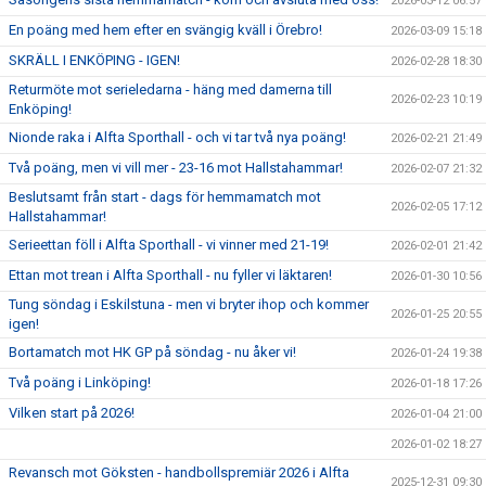
2026-03-12 06:57
En poäng med hem efter en svängig kväll i Örebro!
2026-03-09 15:18
SKRÄLL I ENKÖPING - IGEN!
2026-02-28 18:30
Returmöte mot serieledarna - häng med damerna till
2026-02-23 10:19
Enköping!
Nionde raka i Alfta Sporthall - och vi tar två nya poäng!
2026-02-21 21:49
Två poäng, men vi vill mer - 23-16 mot Hallstahammar!
2026-02-07 21:32
Beslutsamt från start - dags för hemmamatch mot
2026-02-05 17:12
Hallstahammar!
Serieettan föll i Alfta Sporthall - vi vinner med 21-19!
2026-02-01 21:42
Ettan mot trean i Alfta Sporthall - nu fyller vi läktaren!
2026-01-30 10:56
Tung söndag i Eskilstuna - men vi bryter ihop och kommer
2026-01-25 20:55
igen!
Bortamatch mot HK GP på söndag - nu åker vi!
2026-01-24 19:38
Två poäng i Linköping!
2026-01-18 17:26
Vilken start på 2026!
2026-01-04 21:00
2026-01-02 18:27
Revansch mot Göksten - handbollspremiär 2026 i Alfta
2025-12-31 09:30