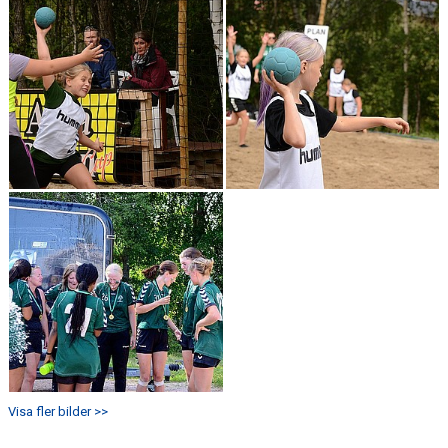
Visa fler bilder >>
Alfta GIF Handboll har i samarbete med
Alfta Plåtslageri
under flera