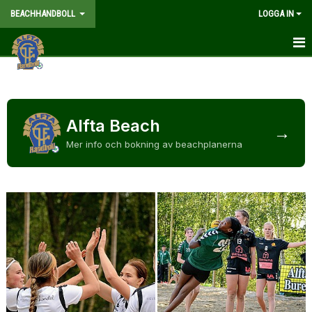
BEACHHANDBOLL
LOGGA IN
HEM
NYHETER
Alfta Beach
→
DOKUMENT
Mer info och bokning av beachplanerna
KONTAKT
HITTA TILL CAMP PLÅTIS