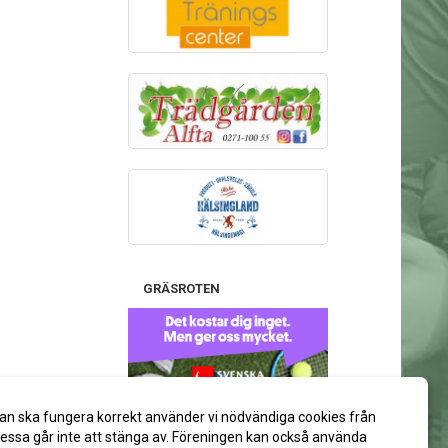
GRÄSROTEN
Stötta gärna Alfta GIF Handboll
an ska fungera korrekt använder vi nödvändiga cookies från
via ditt spelkort på Svenska Spel:
ssa går inte att stänga av. Föreningen kan också använda