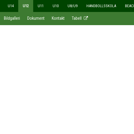
U14
U12
U11
U10
U8/U9
HANDBOLLSSKOLA
BEAC
Bildgalleri
Dokument
Kontakt
Tabell