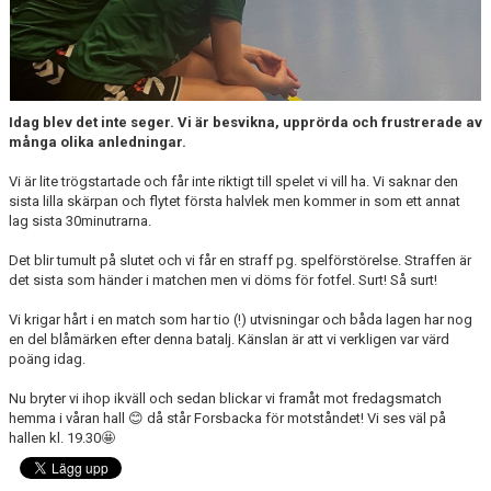
Idag blev det inte seger. Vi är besvikna, upprörda och frustrerade av
många olika anledningar.
Vi är lite trögstartade och får inte riktigt till spelet vi vill ha. Vi saknar den
sista lilla skärpan och flytet första halvlek men kommer in som ett annat
lag sista 30minutrarna.
Det blir tumult på slutet och vi får en straff pg. spelförstörelse. Straffen är
det sista som händer i matchen men vi döms för fotfel. Surt! Så surt!
Vi krigar hårt i en match som har tio (!) utvisningar och båda lagen har nog
en del blåmärken efter denna batalj. Känslan är att vi verkligen var värd
poäng idag.
Nu bryter vi ihop ikväll och sedan blickar vi framåt mot fredagsmatch
hemma i våran hall 😊 då står Forsbacka för motståndet! Vi ses väl på
hallen kl. 19.30🤩