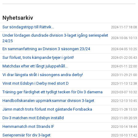
Nyhetsarkiv
Sur söndagstripp till Rättvik…
2024-11-17 18:08
Under lördagen dundrade division 3-laget igång seriespelet
2024-10-06 10:13
24/25
En sammanfattning av Division 3 säsongen 23/24
2024-04-05 10:25
Sur förlust, trots kämpande tjejer i grönt!
2024-01-22 05:43
Matchdax efter ett långt juluppehåll…
2024-01-11 22:00
Vi drar längsta stråt i säsongens andra derby!
2023-11-29 21:00
Vinst mot Edsbyn i Derby med stort D
2023-11-13 12:38
Träning ger färdighet ett tydligt tecken för Div 3 damerna
2023-03-07 10:32
Handbollskanalen uppmärksammar division 3-laget
2022-12-13 10:45
Jämn match trots förlust mot gästande Forsbacka
2022-11-28 15:53
Div-3 matchen mot Edsbyn inställd
2022-11-09 20:59
Hemmamatch mot Strands IF
2022-10-14 18:44
Seriepremiär för div 3-laget
2022-10-10 17:42