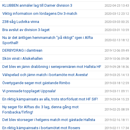
KLUBBEN anmäler lag till Damer division 3
2022-04-23 13:43
Viktig information om lördagens Div 3-match
2020-03-12 23:12
238 såg Ludvika vinna
2020-03-03 00:25
Bra avslut av division 3-laget
2020-03-01 10:59
Nu är det äntligen hemmamatch "på riktigt" igen i Alfta
2020-02-13 18:12
Sporthall!
DERBYDRAG i damtrean
2019-12-06 09:49
Skön vinst i Alsikehallen
2019-10-06 09:08
Det blev en jämn drabbning i seriepremiären mot Hallsta HF
2019-09-28 18:36
Välspelad och jämn match i bortamöte mot Avesta!
2019-03-25 14:13
Övertygande seger mot gästande Rimbo
2019-03-18 12:59
Vi pressade topplaget Uppsala!
2019-03-11 09:11
En riktig kämpainsats av alla, trots storförlust mot HF SIF!
2019-03-04 15:23
Ny seger för Alftas div. 3 lag, denna gång mot
2019-02-25 08:59
Forsbacka/Tirfing!
Det blev storseger i helgens match mot gästade Hallsta
2019-02-16 18:11
En riktig kämpainsats i bortamötet mot Rosers
2019-02-11 17:34