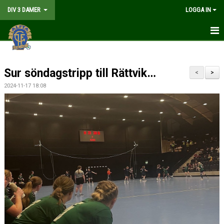
DIV 3 DAMER
LOGGA IN
HEM
Sur söndagstripp till Rättvik…
NYHETER
<
>
2024-11-17 18:08
KALENDER
TRUPPEN
DOKUMENT
KONTAKT
MATCHER
TABELL