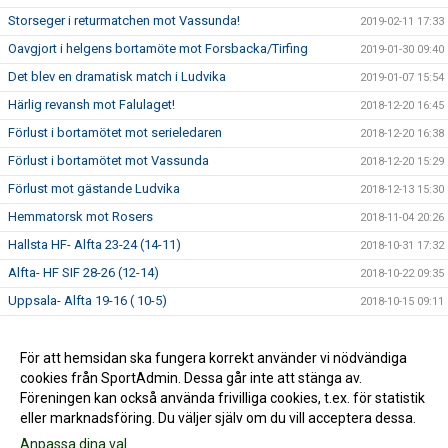
Storseger i returmatchen mot Vassunda!
2019-02-11 17:33
Oavgjort i helgens bortamöte mot Forsbacka/Tirfing
2019-01-30 09:40
Det blev en dramatisk match i Ludvika
2019-01-07 15:54
Härlig revansh mot Falulaget!
2018-12-20 16:45
Förlust i bortamötet mot serieledaren
2018-12-20 16:38
Förlust i bortamötet mot Vassunda
2018-12-20 15:29
Förlust mot gästande Ludvika
2018-12-13 15:30
Hemmatorsk mot Rosers
2018-11-04 20:26
Hallsta HF- Alfta 23-24 (14-11)
2018-10-31 17:32
Alfta- HF SIF 28-26 (12-14)
2018-10-22 09:35
Uppsala- Alfta 19-16 ( 10-5)
2018-10-15 09:11
Cancermatchen
2018-10-13 22:19
Vinst mot HF Rimbo
För att hemsidan ska fungera korrekt använder vi nödvändiga
2018-10-09 08:25
cookies från SportAdmin. Dessa går inte att stänga av.
Förlust mot Avesta Brovallen HF
2018-10-09 08:24
Föreningen kan också använda frivilliga cookies, t.ex. för statistik
eller marknadsföring. Du väljer själv om du vill acceptera dessa.
Anpassa dina val