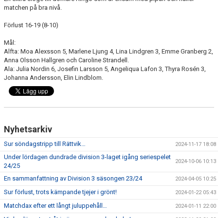
matchen på bra nivå.
Förlust 16-19 (8-10)
Mål:
Alfta: Moa Alexsson 5, Marlene Ljung 4, Lina Lindgren 3, Emme Granberg 2,
Anna Olsson Hallgren och Caroline Strandell.
Ala: Julia Nordin 6, Josefin Larsson 5, Angeliqua Lafon 3, Thyra Rosén 3,
Johanna Andersson, Elin Lindblom.
Nyhetsarkiv
Sur söndagstripp till Rättvik…
2024-11-17 18:08
Under lördagen dundrade division 3-laget igång seriespelet
2024-10-06 10:13
24/25
En sammanfattning av Division 3 säsongen 23/24
2024-04-05 10:25
Sur förlust, trots kämpande tjejer i grönt!
2024-01-22 05:43
Matchdax efter ett långt juluppehåll…
2024-01-11 22:00