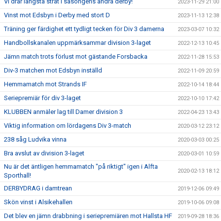
Vi drar längsta stråt i säsongens andra derby!
2023-11-29 21:00
Vinst mot Edsbyn i Derby med stort D
2023-11-13 12:38
Träning ger färdighet ett tydligt tecken för Div 3 damerna
2023-03-07 10:32
Handbollskanalen uppmärksammar division 3-laget
2022-12-13 10:45
Jämn match trots förlust mot gästande Forsbacka
2022-11-28 15:53
Div-3 matchen mot Edsbyn inställd
2022-11-09 20:59
Hemmamatch mot Strands IF
2022-10-14 18:44
Seriepremiär för div 3-laget
2022-10-10 17:42
KLUBBEN anmäler lag till Damer division 3
2022-04-23 13:43
Viktig information om lördagens Div 3-match
2020-03-12 23:12
238 såg Ludvika vinna
2020-03-03 00:25
Bra avslut av division 3-laget
2020-03-01 10:59
Nu är det äntligen hemmamatch "på riktigt" igen i Alfta
2020-02-13 18:12
Sporthall!
DERBYDRAG i damtrean
2019-12-06 09:49
Skön vinst i Alsikehallen
2019-10-06 09:08
Det blev en jämn drabbning i seriepremiären mot Hallsta HF
2019-09-28 18:36