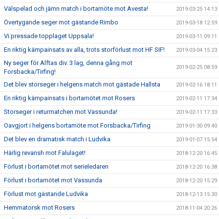
Välspelad och jämn match i bortamöte mot Avesta!
2019-03-25 14:13
Övertygande seger mot gästande Rimbo
2019-03-18 12:59
Vi pressade topplaget Uppsala!
2019-03-11 09:11
En riktig kämpainsats av alla, trots storförlust mot HF SIF!
2019-03-04 15:23
Ny seger för Alftas div. 3 lag, denna gång mot
2019-02-25 08:59
Forsbacka/Tirfing!
Det blev storseger i helgens match mot gästade Hallsta
2019-02-16 18:11
En riktig kämpainsats i bortamötet mot Rosers
2019-02-11 17:34
Storseger i returmatchen mot Vassunda!
2019-02-11 17:33
Oavgjort i helgens bortamöte mot Forsbacka/Tirfing
2019-01-30 09:40
Det blev en dramatisk match i Ludvika
2019-01-07 15:54
Härlig revansh mot Falulaget!
2018-12-20 16:45
Förlust i bortamötet mot serieledaren
2018-12-20 16:38
Förlust i bortamötet mot Vassunda
2018-12-20 15:29
Förlust mot gästande Ludvika
2018-12-13 15:30
Hemmatorsk mot Rosers
2018-11-04 20:26