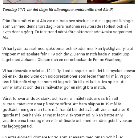
Torsdag 11/1 var det dags för säsongens andra möte mot Ala IF.
Från förra mötet mot Ala var det bara sex stycken ur den laguppställningen
som var med denna torsdag. Förra matchen resulterade i förlust och så
även denna gång. En trist trend när vi före oktober hade 4 raka segrar mot
Ala.
Vi har tyvärr trassel med sjukdomar och skador men kan lyckligtvis fylla ut
truppen med spelare från F19 och div 2. Denna match hade vi stärkt upp
laget med Johanna Olsson och en comebackande Emme Granberg.
Vi har dessvärre svårt att få till flyt i anfallsspelet och det blir mycket ansvar
på enskilda individer och soloprestationer som leder fram till mål. Vi gör
oss bättre när vi spelar som ett lag och får till det kollektiva spelet. Ala
vinner rättvist och deras målvakter gör en riktigt bra match.
Vårat försvar är dock starkt och Evelina i målet räddar oss från att
slutresultatet inte visar på större siffror. Att bara släppa in 19 mål är
godkänt men gör man färre mål framåt blir det svårt att vinna matcher. 8
gjorda mål per halvlek är inget facit vi skryter med. Vi kan bättre än vi
visade denna torsdag men vi är otränade och med en träningstid i veckan
tar lagbygget tid.
En extra eloge till domare Ringo som är ensam med pipan och håller