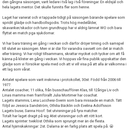
den gångna säsongen, varit ledare i två lag i två föreningar. En eldsjäl och
hela lagets mentor. Det skulle funnits fler som henne.
Laget har varierat och vi tappade tidigt på säsongen bärande spelare som
spridit glädje och handbollsgodis. Trots hög medelålder,
skavanker/skador och tunn grundtrupp har vi aldrig lämnat WO och bara
flyttat en match pga sjukdomar.
Vi har bara träning en gång i veckan och därför dröjer timing och samspel
till slutet av säsongen. Men vi är där för varandra oavsett om det är match
eller träning. Vi har roligt tillsammans, skrattar mycket och tycker om att få
känna på klister en gång i veckan. Vi hoppas vår fina publik uppskattar den
glädje som vi försöker spela med och att vi vill visa på att alla är välkomna i
ett lag som vårat.
Antalet spelare som varit inskrivna i protokollet; 30st. Född från 2006 till
1977.
Antalet coacher; 11 olika, från busschauffören Klas, till 12åriga Liv och
Linas mamma men framförallt Julia Mortimer har coachat.
Lagets stammis; Lena Lucchesi-Sverin som bara missade en match. Tätt
följd av Jessica Sandström, Othilia Bäcklin och Evelina Adolfsson
Lagets buse; Sanna Hoof. 5st utvisningar på fyra matcher.
Totalt har laget dragit på sig 46st utvisningar och ett rött kort.
Lagets sprinter: tveklöst Othilia som sprungit mer än de flesta.
Antal hjärnskakningar: 2st. Dalarna är en farlig plats att spela på. 😬