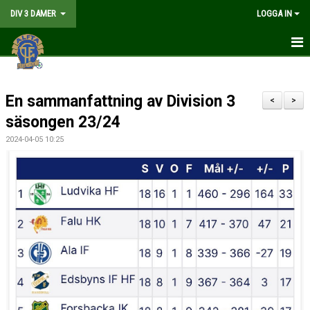
DIV 3 DAMER
LOGGA IN
HEM
En sammanfattning av Division 3
NYHETER
<
>
säsongen 23/24
KALENDER
2024-04-05 10:25
TRUPPEN
DOKUMENT
KONTAKT
MATCHER
TABELL