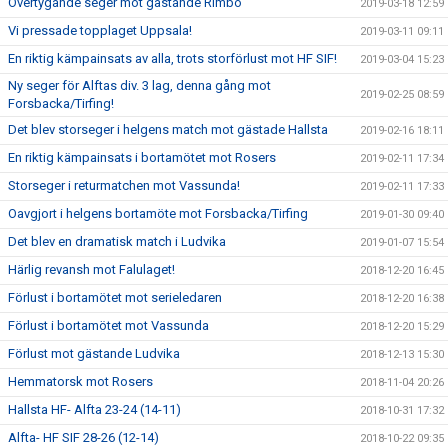
Övertygande seger mot gästande Rimbo
2019-03-18 12:59
Vi pressade topplaget Uppsala!
2019-03-11 09:11
En riktig kämpainsats av alla, trots storförlust mot HF SIF!
2019-03-04 15:23
Ny seger för Alftas div. 3 lag, denna gång mot
2019-02-25 08:59
Forsbacka/Tirfing!
Det blev storseger i helgens match mot gästade Hallsta
2019-02-16 18:11
En riktig kämpainsats i bortamötet mot Rosers
2019-02-11 17:34
Storseger i returmatchen mot Vassunda!
2019-02-11 17:33
Oavgjort i helgens bortamöte mot Forsbacka/Tirfing
2019-01-30 09:40
Det blev en dramatisk match i Ludvika
2019-01-07 15:54
Härlig revansh mot Falulaget!
2018-12-20 16:45
Förlust i bortamötet mot serieledaren
2018-12-20 16:38
Förlust i bortamötet mot Vassunda
2018-12-20 15:29
Förlust mot gästande Ludvika
2018-12-13 15:30
Hemmatorsk mot Rosers
2018-11-04 20:26
Hallsta HF- Alfta 23-24 (14-11)
2018-10-31 17:32
Alfta- HF SIF 28-26 (12-14)
2018-10-22 09:35