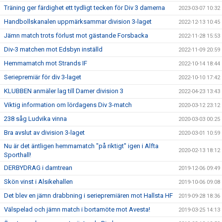
Träning ger färdighet ett tydligt tecken för Div 3 damerna
2023-03-07 10:32
Handbollskanalen uppmärksammar division 3-laget
2022-12-13 10:45
Jämn match trots förlust mot gästande Forsbacka
2022-11-28 15:53
Div-3 matchen mot Edsbyn inställd
2022-11-09 20:59
Hemmamatch mot Strands IF
2022-10-14 18:44
Seriepremiär för div 3-laget
2022-10-10 17:42
KLUBBEN anmäler lag till Damer division 3
2022-04-23 13:43
Viktig information om lördagens Div 3-match
2020-03-12 23:12
238 såg Ludvika vinna
2020-03-03 00:25
Bra avslut av division 3-laget
2020-03-01 10:59
Nu är det äntligen hemmamatch "på riktigt" igen i Alfta
2020-02-13 18:12
Sporthall!
DERBYDRAG i damtrean
2019-12-06 09:49
Skön vinst i Alsikehallen
2019-10-06 09:08
Det blev en jämn drabbning i seriepremiären mot Hallsta HF
2019-09-28 18:36
Välspelad och jämn match i bortamöte mot Avesta!
2019-03-25 14:13