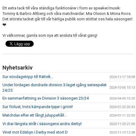
Ett extra tack till våra ständiga funktionärer i form av speaker/musik:
Tommy & Barbro Altberg och våra matchvärdar: Mia Olsson & Mona Roos.
Det största tacket går till vår härliga publik som stöttat oss hela säsongen!
❤️
Vi välkomnar, gamla som nya att ansluta till vårat gäng!
Nyhetsarkiv
Sur söndagstripp till Rättvik…
2024-11-17 18:08
Under lördagen dundrade division 3-laget igång seriespelet
2024-10-06 10:13
24/25
En sammanfattning av Division 3 säsongen 23/24
2024-04-05 10:25
Sur förlust, trots kämpande tjejer i grönt!
2024-01-22 05:43
Matchdax efter ett långt juluppehåll…
2024-01-11 22:00
Vi drar längsta stråt i säsongens andra derby!
2023-11-29 21:00
Vinst mot Edsbyn i Derby med stort D
2023-11-13 12:38