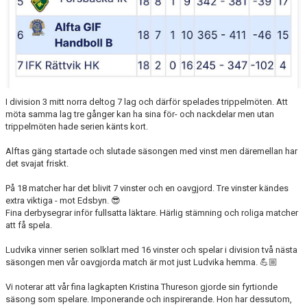
I division 3 mitt norra deltog 7 lag och därför spelades trippelmöten. Att
möta samma lag tre gånger kan ha sina för- och nackdelar men utan
trippelmöten hade serien känts kort.
Alftas gäng startade och slutade säsongen med vinst men däremellan har
det svajat friskt.
På 18 matcher har det blivit 7 vinster och en oavgjord. Tre vinster kändes
extra viktiga - mot Edsbyn. 😎
Fina derbysegrar inför fullsatta läktare. Härlig stämning och roliga matcher
att få spela.
Ludvika vinner serien solklart med 16 vinster och spelar i division två nästa
säsongen men vår oavgjorda match är mot just Ludvika hemma. 💪🏼
Vi noterar att vår fina lagkapten Kristina Thureson gjorde sin fyrtionde
säsong som spelare. Imponerande och inspirerande. Hon har dessutom,