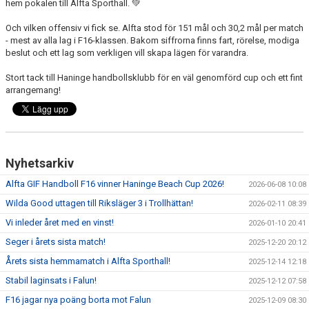
hem pokalen till Alfta Sporthall.
💚
Och vilken offensiv vi fick se. Alfta stod för 151 mål och 30,2 mål per match
- mest av alla lag i F16-klassen. Bakom siffrorna finns fart, rörelse, modiga
beslut och ett lag som verkligen vill skapa lägen för varandra.
Stort tack till
Haninge handbollsklubb
för en väl genomförd cup och ett fint
arrangemang!
Nyhetsarkiv
Alfta GIF Handboll F16 vinner Haninge Beach Cup 2026!
2026-06-08 10:08
Wilda Good uttagen till Riksläger 3 i Trollhättan!
2026-02-11 08:39
Vi inleder året med en vinst!
2026-01-10 20:41
Seger i årets sista match!
2025-12-20 20:12
Årets sista hemmamatch i Alfta Sporthall!
2025-12-14 12:18
Stabil laginsats i Falun!
2025-12-12 07:58
F16 jagar nya poäng borta mot Falun
2025-12-09 08:30