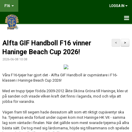
F16
LOGGA IN
HEM
Alfta GIF Handboll F16 vinner
NYHETER
<
>
Haninge Beach Cup 2026!
MATCHER
2026-06-08 10:08
KALENDER
Våra F16-tjejer har gjort det - Alfta GIF Handboll är cupmästare i F16-
klassen i Haninge Beach Cup 2026!
TRUPPEN
Med en trupp tjejer födda 2009-2012 åkte Sköna Gröna till Haninge, klev ut
DOKUMENT
på sanden och visade vilken kraft det finns i laganda, mod och vilja att
jobba för varandra.
KONTAKT
Vägen fram till segern hade dessutom allt som ett riktigt cupäventyr ska
ha. Tjejernas enda förlust under cupen kom mot Haninge HK Vit - samma
LIVESÄNDNING
lag som väntade i finalen. När det gällde som mest svarade tjejerna på allra
bästa sätt. De tog med sig lärdomarna, höjde sig tillsammans och spelade
TABELL