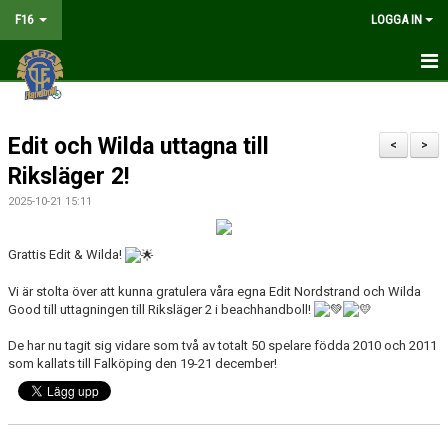
F16
LOGGA IN
HEM
Edit och Wilda uttagna till
NYHETER
<
>
Riksläger 2!
MATCHER
2025-10-21 15:11
KALENDER
Grattis Edit & Wilda!
TRUPPEN
Vi är stolta över att kunna gratulera våra egna Edit Nordstrand och Wilda
Good till uttagningen till Riksläger 2 i beachhandboll!
DOKUMENT
De har nu tagit sig vidare som två av totalt 50 spelare födda 2010 och 2011
KONTAKT
som kallats till Falköping den 19-21 december!
LIVESÄNDNING
TABELL