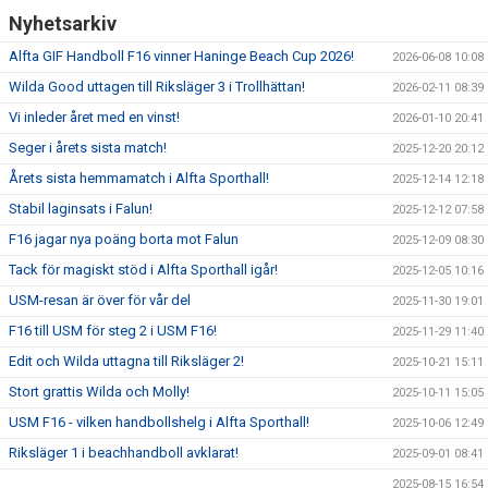
Nyhetsarkiv
Alfta GIF Handboll F16 vinner Haninge Beach Cup 2026!
2026-06-08 10:08
Wilda Good uttagen till Riksläger 3 i Trollhättan!
2026-02-11 08:39
Vi inleder året med en vinst!
2026-01-10 20:41
Seger i årets sista match!
2025-12-20 20:12
Årets sista hemmamatch i Alfta Sporthall!
2025-12-14 12:18
Stabil laginsats i Falun!
2025-12-12 07:58
F16 jagar nya poäng borta mot Falun
2025-12-09 08:30
Tack för magiskt stöd i Alfta Sporthall igår!
2025-12-05 10:16
USM-resan är över för vår del
2025-11-30 19:01
F16 till USM för steg 2 i USM F16!
2025-11-29 11:40
Edit och Wilda uttagna till Riksläger 2!
2025-10-21 15:11
Stort grattis Wilda och Molly!
2025-10-11 15:05
USM F16 - vilken handbollshelg i Alfta Sporthall!
2025-10-06 12:49
Riksläger 1 i beachhandboll avklarat!
2025-09-01 08:41
2025-08-15 16:54