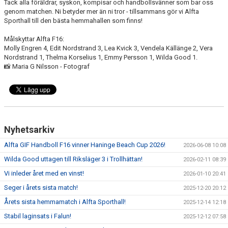
Tack alla föräldrar, syskon, kompisar och handbollsvänner som bar oss
genom matchen. Ni betyder mer än ni tror - tillsammans gör vi Alfta
Sporthall till den bästa hemmahallen som finns!
Målskyttar Alfta F16:
Molly Engren 4, Edit Nordstrand 3, Lea Kvick 3, Vendela Källänge 2, Vera
Nordstrand 1, Thelma Korselius 1, Emmy Persson 1, Wilda Good 1.
📸
Maria G Nilsson - Fotograf
Nyhetsarkiv
Alfta GIF Handboll F16 vinner Haninge Beach Cup 2026!
2026-06-08 10:08
Wilda Good uttagen till Riksläger 3 i Trollhättan!
2026-02-11 08:39
Vi inleder året med en vinst!
2026-01-10 20:41
Seger i årets sista match!
2025-12-20 20:12
Årets sista hemmamatch i Alfta Sporthall!
2025-12-14 12:18
Stabil laginsats i Falun!
2025-12-12 07:58