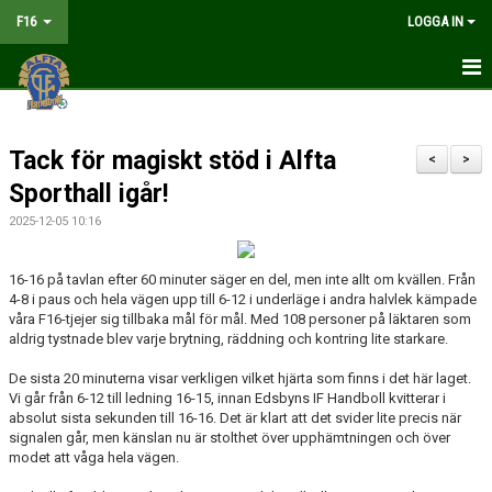
F16
LOGGA IN
HEM
Tack för magiskt stöd i Alfta
NYHETER
<
>
Sporthall igår!
MATCHER
2025-12-05 10:16
KALENDER
16-16 på tavlan efter 60 minuter säger en del, men inte allt om kvällen. Från
4-8 i paus och hela vägen upp till 6-12 i underläge i andra halvlek kämpade
TRUPPEN
våra F16-tjejer sig tillbaka mål för mål. Med 108 personer på läktaren som
aldrig tystnade blev varje brytning, räddning och kontring lite starkare.
DOKUMENT
De sista 20 minuterna visar verkligen vilket hjärta som finns i det här laget.
KONTAKT
Vi går från 6-12 till ledning 16-15, innan
Edsbyns IF Handboll
kvitterar i
absolut sista sekunden till 16-16. Det är klart att det svider lite precis när
signalen går, men känslan nu är stolthet över upphämtningen och över
LIVESÄNDNING
modet att våga hela vägen.
TABELL