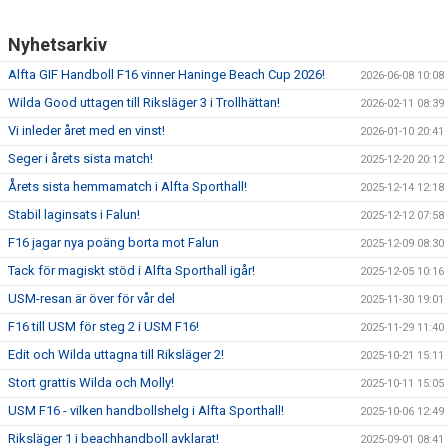
Nyhetsarkiv
Alfta GIF Handboll F16 vinner Haninge Beach Cup 2026!
2026-06-08 10:08
Wilda Good uttagen till Riksläger 3 i Trollhättan!
2026-02-11 08:39
Vi inleder året med en vinst!
2026-01-10 20:41
Seger i årets sista match!
2025-12-20 20:12
Årets sista hemmamatch i Alfta Sporthall!
2025-12-14 12:18
Stabil laginsats i Falun!
2025-12-12 07:58
F16 jagar nya poäng borta mot Falun
2025-12-09 08:30
Tack för magiskt stöd i Alfta Sporthall igår!
2025-12-05 10:16
USM-resan är över för vår del
2025-11-30 19:01
F16 till USM för steg 2 i USM F16!
2025-11-29 11:40
Edit och Wilda uttagna till Riksläger 2!
2025-10-21 15:11
Stort grattis Wilda och Molly!
2025-10-11 15:05
USM F16 - vilken handbollshelg i Alfta Sporthall!
2025-10-06 12:49
Riksläger 1 i beachhandboll avklarat!
2025-09-01 08:41