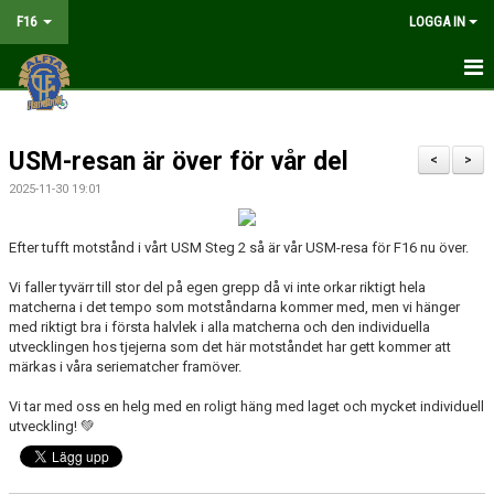
F16
LOGGA IN
HEM
USM-resan är över för vår del
NYHETER
<
>
2025-11-30 19:01
MATCHER
Efter tufft motstånd i vårt USM Steg 2 så är vår USM-resa för F16 nu över.
KALENDER
Vi faller tyvärr till stor del på egen grepp då vi inte orkar riktigt hela
TRUPPEN
matcherna i det tempo som motståndarna kommer med, men vi hänger
med riktigt bra i första halvlek i alla matcherna och den individuella
utvecklingen hos tjejerna som det här motståndet har gett kommer att
DOKUMENT
märkas i våra seriematcher framöver.
KONTAKT
Vi tar med oss en helg med en roligt häng med laget och mycket individuell
utveckling! 💚
LIVESÄNDNING
TABELL