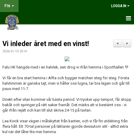
F16
LOGGA IN
HEM
Vi inleder året med en vinst!
NYHETER
<
>
2026-01-10 20:41
MATCHER
Falu HK hängde med i en halvlek, sen drog vi ifrån hemma i Sporthallen 💚
KALENDER
Vi får en bra start hemma i Alfta och bygger matchen steg för steg. Första
TRUPPEN
halvtimmen är ganska tajt, men vi håller oss lugna, tar bra lägen och går till
paus med 11-7.
DOKUMENT
Direkt efter vilan kommer vår bästa period. Vi trycker upp tempot, får stopp
bakåt och springer på rätt saker framåt. Det märks att vi bestämt oss - vi
KONTAKT
går ifrån rejält och kan till slut skriva 24-15 på tavlan.
LIVESÄNDNING
Lea Kvick visar vägen i målskyttet från kanten, och vi får fin utdelning från
flera håll. Ett 70-tal personer på läktaren gjorde dessutom sitt - alltid extra
kul när det låter lite mer hemma.
TABELL