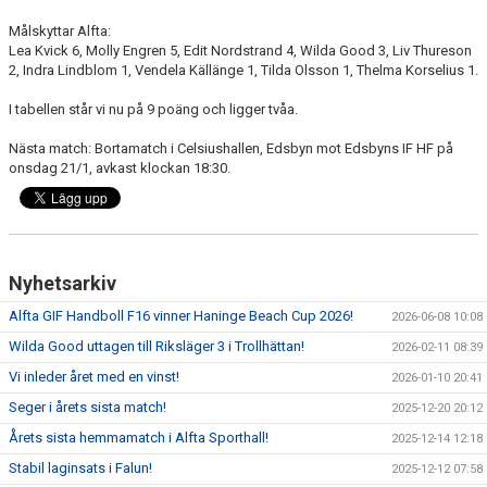
Målskyttar Alfta:
Lea Kvick 6, Molly Engren 5, Edit Nordstrand 4, Wilda Good 3, Liv Thureson
2, Indra Lindblom 1, Vendela Källänge 1, Tilda Olsson 1, Thelma Korselius 1.
I tabellen står vi nu på 9 poäng och ligger tvåa.
Nästa match: Bortamatch i Celsiushallen, Edsbyn mot Edsbyns IF HF på
onsdag 21/1, avkast klockan 18:30.
Nyhetsarkiv
Alfta GIF Handboll F16 vinner Haninge Beach Cup 2026!
2026-06-08 10:08
Wilda Good uttagen till Riksläger 3 i Trollhättan!
2026-02-11 08:39
Vi inleder året med en vinst!
2026-01-10 20:41
Seger i årets sista match!
2025-12-20 20:12
Årets sista hemmamatch i Alfta Sporthall!
2025-12-14 12:18
Stabil laginsats i Falun!
2025-12-12 07:58