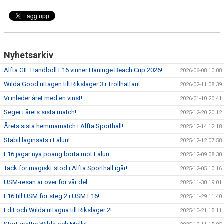
Nyhetsarkiv
Alfta GIF Handboll F16 vinner Haninge Beach Cup 2026!
2026-06-08 10:08
Wilda Good uttagen till Riksläger 3 i Trollhättan!
2026-02-11 08:39
Vi inleder året med en vinst!
2026-01-10 20:41
Seger i årets sista match!
2025-12-20 20:12
Årets sista hemmamatch i Alfta Sporthall!
2025-12-14 12:18
Stabil laginsats i Falun!
2025-12-12 07:58
F16 jagar nya poäng borta mot Falun
2025-12-09 08:30
Tack för magiskt stöd i Alfta Sporthall igår!
2025-12-05 10:16
USM-resan är över för vår del
2025-11-30 19:01
F16 till USM för steg 2 i USM F16!
2025-11-29 11:40
Edit och Wilda uttagna till Riksläger 2!
2025-10-21 15:11