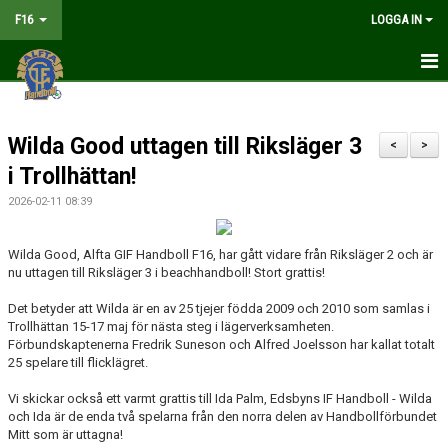
F16
LOGGA IN
HEM
Wilda Good uttagen till Riksläger 3
NYHETER
<
>
i Trollhättan!
MATCHER
2026-02-11 08:39
KALENDER
Wilda Good, Alfta GIF Handboll F16, har gått vidare från Riksläger 2 och är
nu uttagen till Riksläger 3 i beachhandboll! Stort grattis!
TRUPPEN
Det betyder att Wilda är en av 25 tjejer födda 2009 och 2010 som samlas i
DOKUMENT
Trollhättan 15-17 maj för nästa steg i lägerverksamheten.
Förbundskaptenerna Fredrik Suneson och Alfred Joelsson har kallat totalt
KONTAKT
25 spelare till flicklägret.
Vi skickar också ett varmt grattis till Ida Palm,
Edsbyns IF Handboll
- Wilda
LIVESÄNDNING
och Ida är de enda två spelarna från den norra delen av
Handbollförbundet
Mitt
som är uttagna!
TABELL