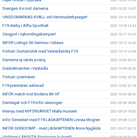
2021-10-23 16:04
Sveriges 4:e mot damerna
2021-10-23 10:47
UNGDOMARNAS KVÄLL vid Hemmaderbyseger!
2021-10-19 23:33
F19-derby i Alfta Sporthall
2021-10-18 15:42
Oavgjort i nykomlingskampen!
2021-10-17 14:15
INFÖR Lidingö SK hemma i Celsius
2021-10-15 16:45
Förlust i bortamötet med VästeråsIrsta F19
2021-10-10 12:04
Damerna ej värda poäng
2021-10-09 20:10
Dubbelmatcher i Västerås
2021-10-09 09:35
Förlust i premiären
2021-10-02 22:56
F19-premiären avklarad
2021-10-02 22:18
INFÖR match mot Bodens BK HF
2021-10-02 08:20
Damlaget och F19 inför säsongen
2021-09-30 18:00
Intervju med NYFÖRVÄRVET Malla Hussein
2021-09-29 18:00
Inför Seriestart med F19-LAGKAPTENEN Linnea Mogren
2021-09-28 12:37
INFÖR SERIESTART - med LAGKAPTENEN Anna Nygårds
2021-09-27 06:15
Världens LÄNGSTA försäsong är över!!!