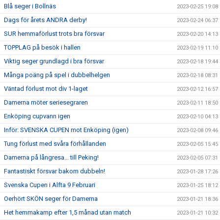
Blå seger i Bollnäs
2023-02-25 19:08
Dags för årets ANDRA derby!
2023-02-24 06:37
SUR hemmaförlust trots bra försvar
2023-02-20 14:13
TOPPLAG på besök i hallen
2023-02-19 11:10
Viktig seger grundlagd i bra försvar
2023-02-18 19:44
Många poäng på spel i dubbelhelgen
2023-02-18 08:31
Väntad förlust mot div 1-laget
2023-02-12 16:57
Damerna möter seriesegraren
2023-02-11 18:50
Enköping cupvann igen
2023-02-10 04:13
Inför: SVENSKA CUPEN mot Enköping (igen)
2023-02-08 09:46
Tung förlust med svåra förhållanden
2023-02-05 15:45
Damerna på långresa... till Peking!
2023-02-05 07:31
Fantastiskt försvar bakom dubbeln!
2023-01-28 17:26
Svenska Cupen i Alfta 9 Februari
2023-01-25 18:12
Oerhört SKÖN seger för Damerna
2023-01-21 18:36
Het hemmakamp efter 1,5 månad utan match
2023-01-21 10:32