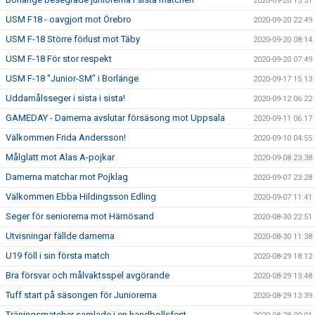
2020-09-26 15:31
USM F18 - oavgjort mot Örebro
2020-09-20 22:49
USM F-18 Större förlust mot Täby
2020-09-20 08:14
USM F-18 För stor respekt
2020-09-20 07:49
USM F-18 "Junior-SM" i Borlänge
2020-09-17 15:13
Uddamålsseger i sista i sista!
2020-09-12 06:22
GAMEDAY - Damerna avslutar försäsong mot Uppsala
2020-09-11 06:17
Välkommen Frida Andersson!
2020-09-10 04:55
Målglatt mot Alas A-pojkar
2020-09-08 23:38
Damerna matchar mot Pojklag
2020-09-07 23:28
Välkommen Ebba Hildingsson Edling
2020-09-07 11:41
Seger för seniorerna mot Härnösand
2020-08-30 22:51
Utvisningar fällde damerna
2020-08-30 11:38
U19 föll i sin första match
2020-08-29 18:12
Bra försvar och målvaktsspel avgörande
2020-08-29 13:48
Tuff start på säsongen för Juniorerna
2020-08-29 13:39
Träningsmatcher samlade i en handbollsfest