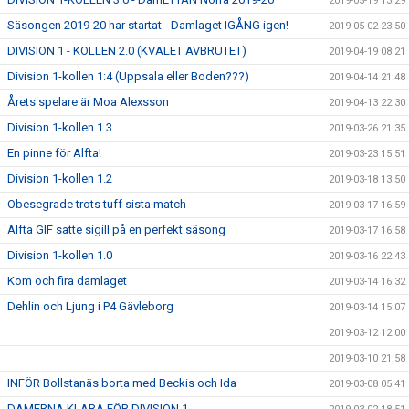
2019-05-19 13:29
Säsongen 2019-20 har startat - Damlaget IGÅNG igen!
2019-05-02 23:50
DIVISION 1 - KOLLEN 2.0 (KVALET AVBRUTET)
2019-04-19 08:21
Division 1-kollen 1:4 (Uppsala eller Boden???)
2019-04-14 21:48
Årets spelare är Moa Alexsson
2019-04-13 22:30
Division 1-kollen 1.3
2019-03-26 21:35
En pinne för Alfta!
2019-03-23 15:51
Division 1-kollen 1.2
2019-03-18 13:50
Obesegrade trots tuff sista match
2019-03-17 16:59
Alfta GIF satte sigill på en perfekt säsong
2019-03-17 16:58
Division 1-kollen 1.0
2019-03-16 22:43
Kom och fira damlaget
2019-03-14 16:32
Dehlin och Ljung i P4 Gävleborg
2019-03-14 15:07
2019-03-12 12:00
2019-03-10 21:58
INFÖR Bollstanäs borta med Beckis och Ida
2019-03-08 05:41
DAMERNA KLARA FÖR DIVISION 1