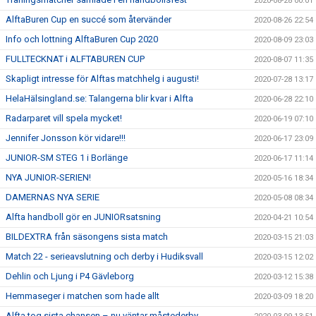
2020-08-28 00:01
AlftaBuren Cup en succé som återvänder
2020-08-26 22:54
Info och lottning AlftaBuren Cup 2020
2020-08-09 23:03
FULLTECKNAT i ALFTABUREN CUP
2020-08-07 11:35
Skapligt intresse för Alftas matchhelg i augusti!
2020-07-28 13:17
HelaHälsingland.se: Talangerna blir kvar i Alfta
2020-06-28 22:10
Radarparet vill spela mycket!
2020-06-19 07:10
Jennifer Jonsson kör vidare!!!
2020-06-17 23:09
JUNIOR-SM STEG 1 i Borlänge
2020-06-17 11:14
NYA JUNIOR-SERIEN!
2020-05-16 18:34
DAMERNAS NYA SERIE
2020-05-08 08:34
Alfta handboll gör en JUNIORsatsning
2020-04-21 10:54
BILDEXTRA från säsongens sista match
2020-03-15 21:03
Match 22 - serieavslutning och derby i Hudiksvall
2020-03-15 12:02
Dehlin och Ljung i P4 Gävleborg
2020-03-12 15:38
Hemmaseger i matchen som hade allt
2020-03-09 18:20
Alfta tog sista chansen – nu väntar måstederby