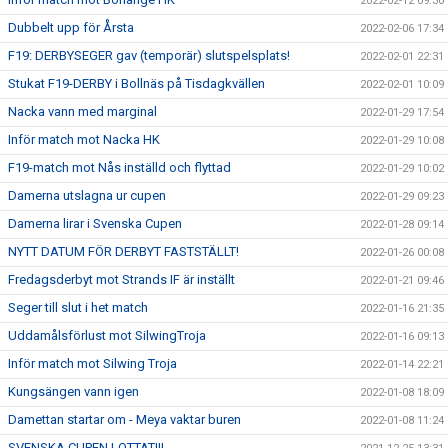
2022-02-12 09:30
Dubbelt upp för Årsta
2022-02-06 17:34
F19: DERBYSEGER gav (temporär) slutspelsplats!
2022-02-01 22:31
Stukat F19-DERBY i Bollnäs på Tisdagkvällen
2022-02-01 10:09
Nacka vann med marginal
2022-01-29 17:54
Inför match mot Nacka HK
2022-01-29 10:08
F19-match mot Nås inställd och flyttad
2022-01-29 10:02
Damerna utslagna ur cupen
2022-01-29 09:23
Damerna lirar i Svenska Cupen
2022-01-28 09:14
NYTT DATUM FÖR DERBYT FASTSTÄLLT!
2022-01-26 00:08
Fredagsderbyt mot Strands IF är inställt
2022-01-21 09:46
Seger till slut i het match
2022-01-16 21:35
Uddamålsförlust mot SilwingTroja
2022-01-16 09:13
Inför match mot Silwing Troja
2022-01-14 22:21
Kungsängen vann igen
2022-01-08 18:09
Damettan startar om - Meya vaktar buren
2022-01-08 11:24
SVENSKA CUPEN LOTTAT!!!