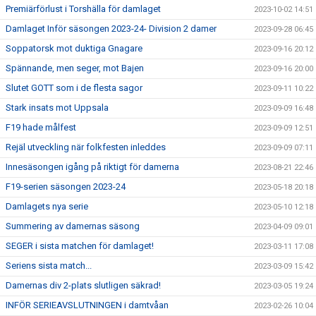
Premiärförlust i Torshälla för damlaget
2023-10-02 14:51
Damlaget Inför säsongen 2023-24- Division 2 damer
2023-09-28 06:45
Soppatorsk mot duktiga Gnagare
2023-09-16 20:12
Spännande, men seger, mot Bajen
2023-09-16 20:00
Slutet GOTT som i de flesta sagor
2023-09-11 10:22
Stark insats mot Uppsala
2023-09-09 16:48
F19 hade målfest
2023-09-09 12:51
Rejäl utveckling när folkfesten inleddes
2023-09-09 07:11
Innesäsongen igång på riktigt för damerna
2023-08-21 22:46
F19-serien säsongen 2023-24
2023-05-18 20:18
Damlagets nya serie
2023-05-10 12:18
Summering av damernas säsong
2023-04-09 09:01
SEGER i sista matchen för damlaget!
2023-03-11 17:08
Seriens sista match...
2023-03-09 15:42
Damernas div 2-plats slutligen säkrad!
2023-03-05 19:24
INFÖR SERIEAVSLUTNINGEN i damtvåan
2023-02-26 10:04