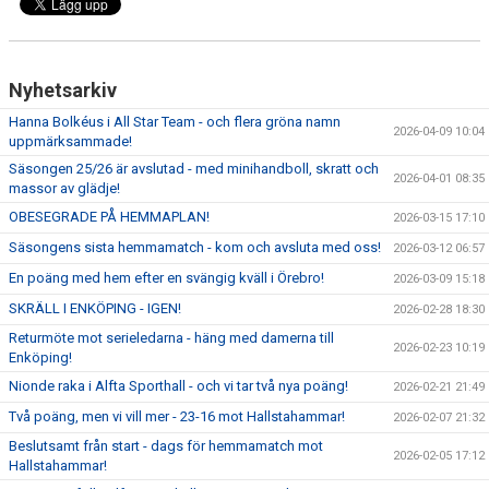
Nyhetsarkiv
Hanna Bolkéus i All Star Team - och flera gröna namn
2026-04-09 10:04
uppmärksammade!
Säsongen 25/26 är avslutad - med minihandboll, skratt och
2026-04-01 08:35
massor av glädje!
OBESEGRADE PÅ HEMMAPLAN!
2026-03-15 17:10
Säsongens sista hemmamatch - kom och avsluta med oss!
2026-03-12 06:57
En poäng med hem efter en svängig kväll i Örebro!
2026-03-09 15:18
SKRÄLL I ENKÖPING - IGEN!
2026-02-28 18:30
Returmöte mot serieledarna - häng med damerna till
2026-02-23 10:19
Enköping!
Nionde raka i Alfta Sporthall - och vi tar två nya poäng!
2026-02-21 21:49
Två poäng, men vi vill mer - 23-16 mot Hallstahammar!
2026-02-07 21:32
Beslutsamt från start - dags för hemmamatch mot
2026-02-05 17:12
Hallstahammar!