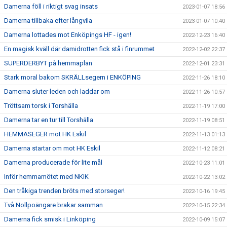
Damerna föll i riktigt svag insats
2023-01-07 18:56
Damerna tillbaka efter långvila
2023-01-07 10:40
Damerna lottades mot Enköpings HF - igen!
2022-12-23 16:40
En magisk kväll där damidrotten fick stå i finrummet
2022-12-02 22:37
SUPERDERBYT på hemmaplan
2022-12-01 23:31
Stark moral bakom SKRÄLLsegern i ENKÖPING
2022-11-26 18:10
Damerna sluter leden och laddar om
2022-11-26 10:57
Tröttsam torsk i Torshälla
2022-11-19 17:00
Damerna tar en tur till Torshälla
2022-11-19 08:51
HEMMASEGER mot HK Eskil
2022-11-13 01:13
Damerna startar om mot HK Eskil
2022-11-12 08:21
Damerna producerade för lite mål
2022-10-23 11:01
Inför hemmamötet med NKIK
2022-10-22 13:02
Den tråkiga trenden bröts med storseger!
2022-10-16 19:45
Två Nollpoängare brakar samman
2022-10-15 22:34
Damerna fick smisk i Linköping
2022-10-09 15:07