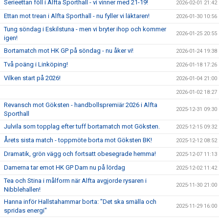
Serieettan föll i Alfta Sporthall - vi vinner med 21-19!
2026-02-01 21:42
Ettan mot trean i Alfta Sporthall - nu fyller vi läktaren!
2026-01-30 10:56
Tung söndag i Eskilstuna - men vi bryter ihop och kommer
2026-01-25 20:55
igen!
Bortamatch mot HK GP på söndag - nu åker vi!
2026-01-24 19:38
Två poäng i Linköping!
2026-01-18 17:26
Vilken start på 2026!
2026-01-04 21:00
2026-01-02 18:27
Revansch mot Göksten - handbollspremiär 2026 i Alfta
2025-12-31 09:30
Sporthall
Julvila som topplag efter tuff bortamatch mot Göksten.
2025-12-15 09:32
Årets sista match - toppmöte borta mot Göksten BK!
2025-12-12 08:52
Dramatik, grön vägg och fortsatt obesegrade hemma!
2025-12-07 11:13
Damerna tar emot HK GP Dam nu på lördag
2025-12-02 11:42
Tea och Stina i målform när Alfta avgjorde rysaren i
2025-11-30 21:00
Nibblehallen!
Hanna inför Hallstahammar borta: "Det ska smälla och
2025-11-29 16:00
spridas energi"