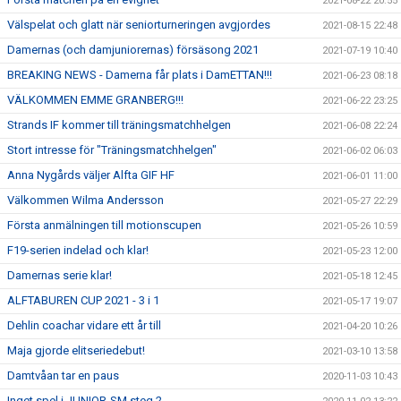
2021-08-22 20:55
Välspelat och glatt när seniorturneringen avgjordes
2021-08-15 22:48
Damernas (och damjuniorernas) försäsong 2021
2021-07-19 10:40
BREAKING NEWS - Damerna får plats i DamETTAN!!!
2021-06-23 08:18
VÄLKOMMEN EMME GRANBERG!!!
2021-06-22 23:25
Strands IF kommer till träningsmatchhelgen
2021-06-08 22:24
Stort intresse för "Träningsmatchhelgen"
2021-06-02 06:03
Anna Nygårds väljer Alfta GIF HF
2021-06-01 11:00
Välkommen Wilma Andersson
2021-05-27 22:29
Första anmälningen till motionscupen
2021-05-26 10:59
F19-serien indelad och klar!
2021-05-23 12:00
Damernas serie klar!
2021-05-18 12:45
ALFTABUREN CUP 2021 - 3 i 1
2021-05-17 19:07
Dehlin coachar vidare ett år till
2021-04-20 10:26
Maja gjorde elitseriedebut!
2021-03-10 13:58
Damtvåan tar en paus
2020-11-03 10:43
Inget spel i JUNIOR-SM steg 2