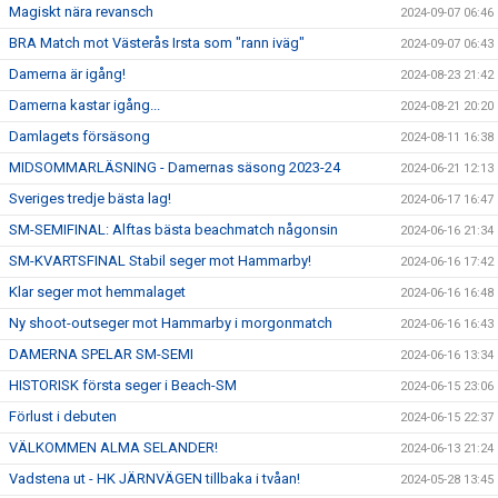
Magiskt nära revansch
2024-09-07 06:46
BRA Match mot Västerås Irsta som "rann iväg"
2024-09-07 06:43
Damerna är igång!
2024-08-23 21:42
Damerna kastar igång...
2024-08-21 20:20
Damlagets försäsong
2024-08-11 16:38
MIDSOMMARLÄSNING - Damernas säsong 2023-24
2024-06-21 12:13
Sveriges tredje bästa lag!
2024-06-17 16:47
SM-SEMIFINAL: Alftas bästa beachmatch någonsin
2024-06-16 21:34
SM-KVARTSFINAL Stabil seger mot Hammarby!
2024-06-16 17:42
Klar seger mot hemmalaget
2024-06-16 16:48
Ny shoot-outseger mot Hammarby i morgonmatch
2024-06-16 16:43
DAMERNA SPELAR SM-SEMI
2024-06-16 13:34
HISTORISK första seger i Beach-SM
2024-06-15 23:06
Förlust i debuten
2024-06-15 22:37
VÄLKOMMEN ALMA SELANDER!
2024-06-13 21:24
Vadstena ut - HK JÄRNVÄGEN tillbaka i tvåan!
2024-05-28 13:45