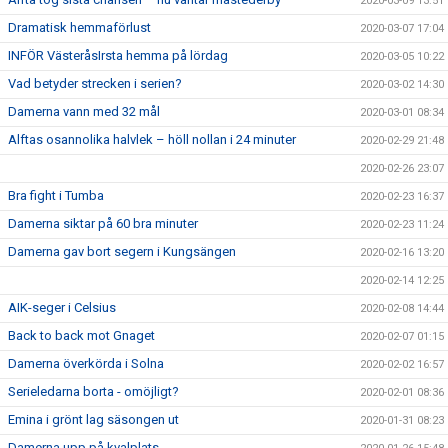
2020-03-09 13:51
Dramatisk hemmaförlust
2020-03-07 17:04
INFÖR VästeråsIrsta hemma på lördag
2020-03-05 10:22
Vad betyder strecken i serien?
2020-03-02 14:30
Damerna vann med 32 mål
2020-03-01 08:34
Alftas osannolika halvlek – höll nollan i 24 minuter
2020-02-29 21:48
2020-02-26 23:07
Bra fight i Tumba
2020-02-23 16:37
Damerna siktar på 60 bra minuter
2020-02-23 11:24
Damerna gav bort segern i Kungsängen
2020-02-16 13:20
2020-02-14 12:25
AIK-seger i Celsius
2020-02-08 14:44
Back to back mot Gnaget
2020-02-07 01:15
Damerna överkörda i Solna
2020-02-02 16:57
Serieledarna borta - omöjligt?
2020-02-01 08:36
Emina i grönt lag säsongen ut
2020-01-31 08:23
Damerna upp på kvalplats