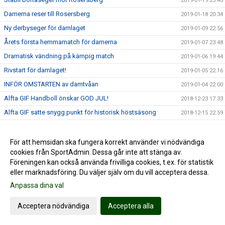
2019-01-19 23:40
Damerna reser till Rosersberg
2019-01-18 20:34
Ny derbyseger för damlaget
2019-01-09 22:56
Årets första hemmamatch för damerna
2019-01-07 23:48
Dramatisk vändning på kämpig match
2019-01-06 19:44
Rivstart för damlaget!
2019-01-05 22:16
INFÖR OMSTARTEN av damtvåan
2019-01-04 22:00
Alfta GIF Handboll önskar GOD JUL!
2018-12-23 17:33
Alfta GIF satte snygg punkt för historisk höstsäsong
2018-12-15 22:59
Svårspelat när damerna kompletterade hösten
2018-12-15 17:25
Damerna möter ännu ett topplag
2018-12-13 22:30
För att hemsidan ska fungera korrekt använder vi nödvändiga
cookies från SportAdmin. Dessa går inte att stänga av.
14-målsseger i Maserhallen
2018-12-08 21:52
Föreningen kan också använda frivilliga cookies, t.ex. för statistik
"Högriskmatch" i Maser...
2018-12-08 06:47
eller marknadsföring. Du väljer själv om du vill acceptera dessa.
Händelserikt toppmöte mot Rosersberg
2018-12-02 17:04
Anpassa dina val
INFÖR Rosersberg hemma med Moa
2018-11-29 23:07
Acceptera nödvändiga
Acceptera alla
Handbollshöjdare i Decemberdrag
2018-11-26 23:19
Stabil hemmaseger = 7:e raka