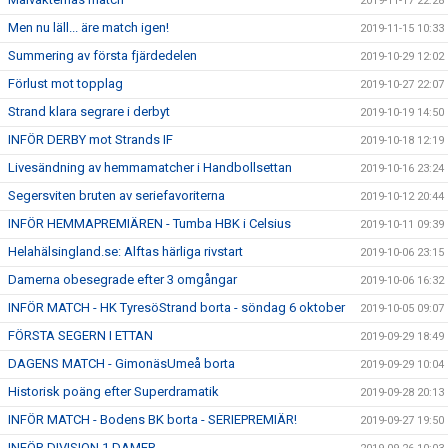
2019-11-17 22:28
Men nu läll... äre match igen!
2019-11-15 10:33
Summering av första fjärdedelen
2019-10-29 12:02
Förlust mot topplag
2019-10-27 22:07
Strand klara segrare i derbyt
2019-10-19 14:50
INFÖR DERBY mot Strands IF
2019-10-18 12:19
Livesändning av hemmamatcher i Handbollsettan
2019-10-16 23:24
Segersviten bruten av seriefavoriterna
2019-10-12 20:44
INFÖR HEMMAPREMIÄREN - Tumba HBK i Celsius
2019-10-11 09:39
Helahälsingland.se: Alftas härliga rivstart
2019-10-06 23:15
Damerna obesegrade efter 3 omgångar
2019-10-06 16:32
INFÖR MATCH - HK TyresöStrand borta - söndag 6 oktober
2019-10-05 09:07
FÖRSTA SEGERN I ETTAN
2019-09-29 18:49
DAGENS MATCH - GimonäsUmeå borta
2019-09-29 10:04
Historisk poäng efter Superdramatik
2019-09-28 20:13
INFÖR MATCH - Bodens BK borta - SERIEPREMIÄR!
2019-09-27 19:50
INFÖR DIVISION 1 DAMER