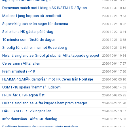
2020-11-02 13:22
Damernas match mot Lidingö SK INSTÄLLD / flyttas
2020-10-30 10:13
Marlene Ljung hoppas på trendbrott
2020-10-26 19:53
Superviktig och skön seger för damerna
2020-10-24 18:22
Sollentuna HK gästar på lördag
2020-10-22 13:44
10 minuter som förstörde dagen
2020-10-21 13:58
Snöplig förlust hemma mot Rosersberg
2020-10-21 13:39
Helahälsingland.se: Snöpligt slut när Alfta tappade greppet
2020-10-04 19:54
Ceres vann i Alftahallen
2020-10-04 17:27
Premiärförlust i F-19
2020-10-04 17:20
HEMMAPREMIÄR damtvåan mot HK Ceres från Norrtälje
2020-10-03 05:10
USM F-18 spelas "hemma" i Edsbyn
2020-10-02 14:35
PREMIÄR: U19 Region Öst
2020-10-02 05:25
Helahälsingland.se: Alfta krigade hem premiärseger
2020-09-28 21:20
HÄRLIG SEGER i Vikingahallen
2020-09-27 19:07
Inför damtvåan - Alfta GIF damlag
2020-09-26 15:33
Borlänge besegrade juniorerna i sista matchen