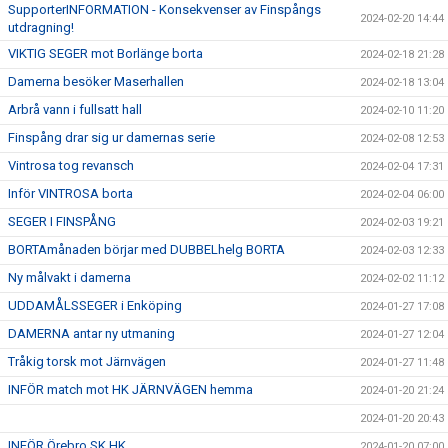
SupporterINFORMATION - Konsekvenser av Finspångs
2024-02-20 14:44
utdragning!
VIKTIG SEGER mot Borlänge borta
2024-02-18 21:28
Damerna besöker Maserhallen
2024-02-18 13:04
Arbrå vann i fullsatt hall
2024-02-10 11:20
Finspång drar sig ur damernas serie
2024-02-08 12:53
Vintrosa tog revansch
2024-02-04 17:31
Inför VINTROSA borta
2024-02-04 06:00
SEGER I FINSPÅNG
2024-02-03 19:21
BORTAmånaden börjar med DUBBELhelg BORTA
2024-02-03 12:33
Ny målvakt i damerna
2024-02-02 11:12
UDDAMÅLSSEGER i Enköping
2024-01-27 17:08
DAMERNA antar ny utmaning
2024-01-27 12:04
Tråkig torsk mot Järnvägen
2024-01-27 11:48
INFÖR match mot HK JÄRNVÄGEN hemma
2024-01-20 21:24
2024-01-20 20:43
INFÖR Örebro SK HK
2024-01-20 07:00