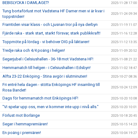
BEBISLYCKA I DAMLAGET!
2025-11-28 17:00
Tung bortaförlust mot Vadstena HF Damer men vi är kvar i
2025-11-24 09:34
toppstriden!
Framtiden visar klass - och Ljusnan tror på nya derbyn
2025-11-19 11:07
Fjärde raka - stark start, starkt försvar, stark publikkraft!
2025-11-16 12:28
Toppmöte på lördag - vi behöver DIG på läktaren!
2025-11-12 13:35
Tredje raka och 4/4 poäng i helgen!
2025-11-09 20:52
Segerjubel i Celsiushallen - 36-18 mot Vadstena HF!
2025-11-08 21:22
Hemmamatch till helgen - i Celsiushallen i Edsbyn!
2025-11-02 18:47
Alfta 23-22 Enköping - Stina avgör i slutminuten!
2025-10-27 08:36
Fri entré hela dagen - stötta Enköpings HF insamling till
2025-10-24 12:09
Rosa Bandet!
Dags för hemmamatch mot Enköpings HF!
2025-10-20 10:08
"Vi spelar upp oss, men vi kommer inte upp i nivå alls."
2025-10-20 10:01
Förlust mot Borlänge
2025-10-18 20:45
Seger i hemmapremiären!
2025-10-15 14:23
En poäng i premiären!
2025-10-04 19:27