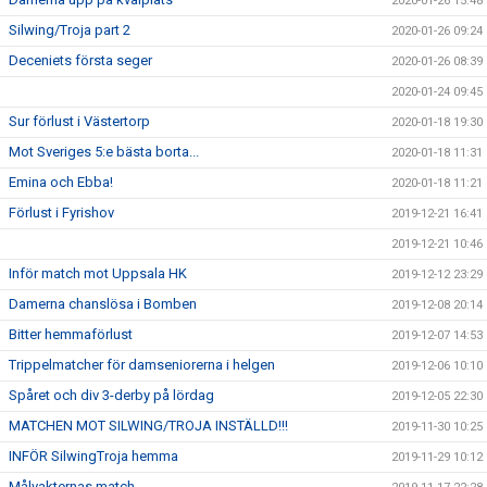
2020-01-26 15:48
Silwing/Troja part 2
2020-01-26 09:24
Deceniets första seger
2020-01-26 08:39
2020-01-24 09:45
Sur förlust i Västertorp
2020-01-18 19:30
Mot Sveriges 5:e bästa borta...
2020-01-18 11:31
Emina och Ebba!
2020-01-18 11:21
Förlust i Fyrishov
2019-12-21 16:41
2019-12-21 10:46
Inför match mot Uppsala HK
2019-12-12 23:29
Damerna chanslösa i Bomben
2019-12-08 20:14
Bitter hemmaförlust
2019-12-07 14:53
Trippelmatcher för damseniorerna i helgen
2019-12-06 10:10
Spåret och div 3-derby på lördag
2019-12-05 22:30
MATCHEN MOT SILWING/TROJA INSTÄLLD!!!
2019-11-30 10:25
INFÖR SilwingTroja hemma
2019-11-29 10:12
Målvakternas match