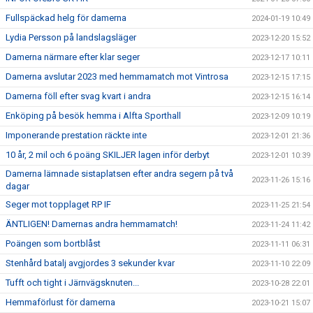
Fullspäckad helg för damerna
2024-01-19 10:49
Lydia Persson på landslagsläger
2023-12-20 15:52
Damerna närmare efter klar seger
2023-12-17 10:11
Damerna avslutar 2023 med hemmamatch mot Vintrosa
2023-12-15 17:15
Damerna föll efter svag kvart i andra
2023-12-15 16:14
Enköping på besök hemma i Alfta Sporthall
2023-12-09 10:19
Imponerande prestation räckte inte
2023-12-01 21:36
10 år, 2 mil och 6 poäng SKILJER lagen inför derbyt
2023-12-01 10:39
Damerna lämnade sistaplatsen efter andra segern på två
2023-11-26 15:16
dagar
Seger mot topplaget RP IF
2023-11-25 21:54
ÄNTLIGEN! Damernas andra hemmamatch!
2023-11-24 11:42
Poängen som bortblåst
2023-11-11 06:31
Stenhård batalj avgjordes 3 sekunder kvar
2023-11-10 22:09
Tufft och tight i Järnvägsknuten...
2023-10-28 22:01
Hemmaförlust för damerna
2023-10-21 15:07