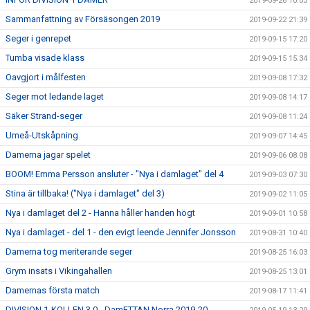
2019-09-26 10:03
Sammanfattning av Försäsongen 2019
2019-09-22 21:39
Seger i genrepet
2019-09-15 17:20
Tumba visade klass
2019-09-15 15:34
Oavgjort i målfesten
2019-09-08 17:32
Seger mot ledande laget
2019-09-08 14:17
Säker Strand-seger
2019-09-08 11:24
Umeå-Utskåpning
2019-09-07 14:45
Damerna jagar spelet
2019-09-06 08:08
BOOM! Emma Persson ansluter - "Nya i damlaget" del 4
2019-09-03 07:30
Stina är tillbaka! ("Nya i damlaget" del 3)
2019-09-02 11:05
Nya i damlaget del 2 - Hanna håller handen högt
2019-09-01 10:58
Nya i damlaget - del 1 - den evigt leende Jennifer Jonsson
2019-08-31 10:40
Damerna tog meriterande seger
2019-08-25 16:03
Grym insats i Vikingahallen
2019-08-25 13:01
Damernas första match
2019-08-17 11:41
DIVISION 1-KOLLEN 3.0 - DamETTAN Norra 2019-20