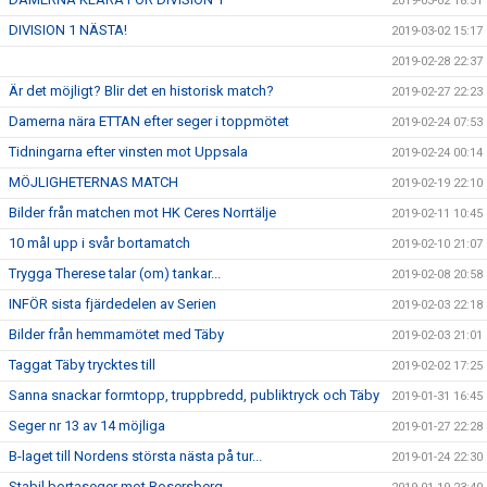
2019-03-02 18:51
DIVISION 1 NÄSTA!
2019-03-02 15:17
2019-02-28 22:37
Är det möjligt? Blir det en historisk match?
2019-02-27 22:23
Damerna nära ETTAN efter seger i toppmötet
2019-02-24 07:53
Tidningarna efter vinsten mot Uppsala
2019-02-24 00:14
MÖJLIGHETERNAS MATCH
2019-02-19 22:10
Bilder från matchen mot HK Ceres Norrtälje
2019-02-11 10:45
10 mål upp i svår bortamatch
2019-02-10 21:07
Trygga Therese talar (om) tankar...
2019-02-08 20:58
INFÖR sista fjärdedelen av Serien
2019-02-03 22:18
Bilder från hemmamötet med Täby
2019-02-03 21:01
Taggat Täby trycktes till
2019-02-02 17:25
Sanna snackar formtopp, truppbredd, publiktryck och Täby
2019-01-31 16:45
Seger nr 13 av 14 möjliga
2019-01-27 22:28
B-laget till Nordens största nästa på tur...
2019-01-24 22:30
Stabil bortaseger mot Rosersberg