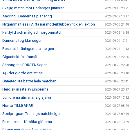
2021-09-24 06:47
Svajjig match mot Borlänges juniorer
2021-09-18 20:21
Ändring i Damernas planering
2021-09-09 13:17
Nygammalt ess i Alfta när moderklubben fick en lektion
2021-09-05 21:48
Fartfylld och målglad morgonmatch
2021-09-05 16:38
Damerna tog klar seger
2021-09-04 17:21
Resultat i träningsmatchhelgen
2021-09-04 11:13
Gigantiskt fall framåt
2021-09-03 22:56
Säsongens FÖRSTA Seger
2021-08-29 22:28
Aj - det gjorde ont att se
2021-08-28 23:10
Önnered lite bättre hela matchen
2021-08-28 22:41
Heroisk insats av juniorerna
2021-08-27 23:27
Juniorerna utmanar sig själva
2021-08-27 17:52
Hon är TILLBAKA!!!
2021-08-27 08:29
Spelprogram Träningsmatchhelgen
2021-08-25 09:49
En match att försöka glömma
2021-08-23 10:39
Första matchen på en evighet