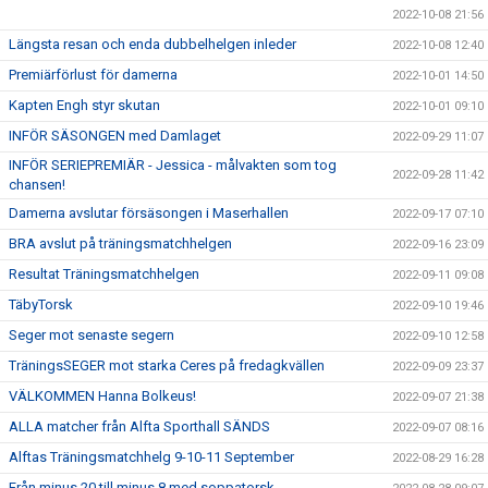
2022-10-08 21:56
Längsta resan och enda dubbelhelgen inleder
2022-10-08 12:40
Premiärförlust för damerna
2022-10-01 14:50
Kapten Engh styr skutan
2022-10-01 09:10
INFÖR SÄSONGEN med Damlaget
2022-09-29 11:07
INFÖR SERIEPREMIÄR - Jessica - målvakten som tog
2022-09-28 11:42
chansen!
Damerna avslutar försäsongen i Maserhallen
2022-09-17 07:10
BRA avslut på träningsmatchhelgen
2022-09-16 23:09
Resultat Träningsmatchhelgen
2022-09-11 09:08
TäbyTorsk
2022-09-10 19:46
Seger mot senaste segern
2022-09-10 12:58
TräningsSEGER mot starka Ceres på fredagkvällen
2022-09-09 23:37
VÄLKOMMEN Hanna Bolkeus!
2022-09-07 21:38
ALLA matcher från Alfta Sporthall SÄNDS
2022-09-07 08:16
Alftas Träningsmatchhelg 9-10-11 September
2022-08-29 16:28
Från minus 20 till minus 8 med soppatorsk