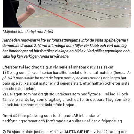
TABELL
Måljubel från derbyt mot Arbrå
Här nedan redovisar vi lite av förutsättningarna inför de sista spelhelgerna i
damernas division 2. Vi vet att många som följer vår klubb och vårt damlag
har funderingar så här försöker vi skapa en bild av: Vad gäller egentligen och
vilka lag kan verkligen ramla ur vår serie:
Eftersom två lag dragit sig ur vår serie så innebär det vissa saker
1
) De lag som är kvar i serien har alltid spelat olika antal matcher (
beroende
på NÄR man skulle ha mött de lagen som ej är kvar i serien
) och lagen har
bara spelat lika antal matcher vid seriens start, efter hälften och efter sista
matchen är spelad!
2
) De lagen som har dragit sig ur räknas som nedflyttade – så lag 11 och
12 i serien är de lag som dragit sig ur och därför är det bara 1 lag som åker
ur och inte tre som man tänkte från början.
Om vi då tittar på de lag som fortfarande ÄR inblandade i
nedflyttningsdramat och fortfarande KAN åka ur så har vi följande lag
7)
På sjunde plats just nu – vi själva
ALFTA GIF HF
– vi har 12 poäng och