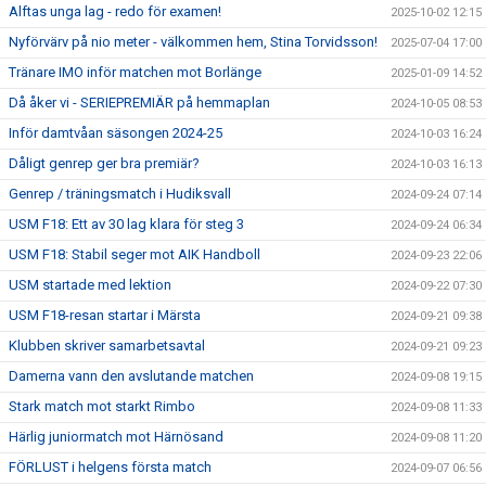
Alftas unga lag - redo för examen!
2025-10-02 12:15
Nyförvärv på nio meter - välkommen hem, Stina Torvidsson!
2025-07-04 17:00
Tränare IMO inför matchen mot Borlänge
2025-01-09 14:52
Då åker vi - SERIEPREMIÄR på hemmaplan
2024-10-05 08:53
Inför damtvåan säsongen 2024-25
2024-10-03 16:24
Dåligt genrep ger bra premiär?
2024-10-03 16:13
Genrep / träningsmatch i Hudiksvall
2024-09-24 07:14
USM F18: Ett av 30 lag klara för steg 3
2024-09-24 06:34
USM F18: Stabil seger mot AIK Handboll
2024-09-23 22:06
USM startade med lektion
2024-09-22 07:30
USM F18-resan startar i Märsta
2024-09-21 09:38
Klubben skriver samarbetsavtal
2024-09-21 09:23
Damerna vann den avslutande matchen
2024-09-08 19:15
Stark match mot starkt Rimbo
2024-09-08 11:33
Härlig juniormatch mot Härnösand
2024-09-08 11:20
FÖRLUST i helgens första match
2024-09-07 06:56