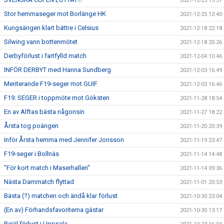
2021-12-25 13:31
Stor hemmaseger mot Borlänge HK
2021-12-25 12:40
Kungsängen klart bättre i Celsius
2021-12-18 22:18
Silwing vann bottenmötet
2021-12-18 20:26
Derbyförlust i fartfylld match
2021-12-04 10:46
INFÖR DERBYT med Hanna Sundberg
2021-12-03 16:49
Meriterande F19-seger mot GUIF
2021-12-03 16:46
F19: SEGER i toppmöte mot Göksten
2021-11-28 18:54
En av Alftas bästa någonsin
2021-11-27 18:22
Årsta tog poängen
2021-11-20 20:39
Inför Årsta hemma med Jennifer Jonsson
2021-11-19 23:47
F19-seger i Bollnäs
2021-11-14 14:48
"För kort match i Maserhallen"
2021-11-14 09:36
Nästa Dammatch flyttad
2021-11-01 20:53
Bästa (?) matchen och ändå klar förlust
2021-10-30 23:04
(En av) Förhandsfavoriterna gästar
2021-10-30 13:17
Rejäl förlust i Uppsala