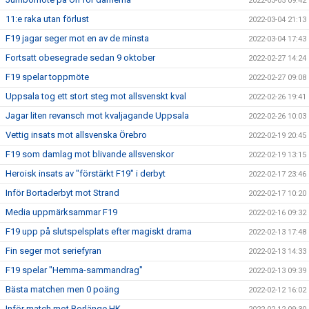
2022-03-05 09:42
11:e raka utan förlust
2022-03-04 21:13
F19 jagar seger mot en av de minsta
2022-03-04 17:43
Fortsatt obesegrade sedan 9 oktober
2022-02-27 14:24
F19 spelar toppmöte
2022-02-27 09:08
Uppsala tog ett stort steg mot allsvenskt kval
2022-02-26 19:41
Jagar liten revansch mot kvaljagande Uppsala
2022-02-26 10:03
Vettig insats mot allsvenska Örebro
2022-02-19 20:45
F19 som damlag mot blivande allsvenskor
2022-02-19 13:15
Heroisk insats av "förstärkt F19" i derbyt
2022-02-17 23:46
Inför Bortaderbyt mot Strand
2022-02-17 10:20
Media uppmärksammar F19
2022-02-16 09:32
F19 upp på slutspelsplats efter magiskt drama
2022-02-13 17:48
Fin seger mot seriefyran
2022-02-13 14:33
F19 spelar "Hemma-sammandrag"
2022-02-13 09:39
Bästa matchen men 0 poäng
2022-02-12 16:02
Inför match mot Borlänge HK