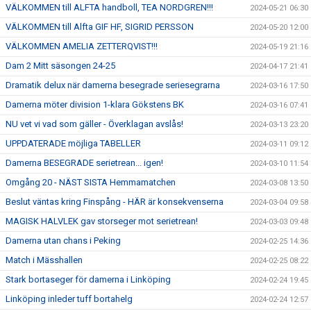
VÄLKOMMEN till ALFTA handboll, TEA NORDGREN!!!
2024-05-21 06:30
VÄLKOMMEN till Alfta GIF HF, SIGRID PERSSON
2024-05-20 12:00
VÄLKOMMEN AMELIA ZETTERQVIST!!!
2024-05-19 21:16
Dam 2 Mitt säsongen 24-25
2024-04-17 21:41
Dramatik delux när damerna besegrade seriesegrarna
2024-03-16 17:50
Damerna möter division 1-klara Gökstens BK
2024-03-16 07:41
NU vet vi vad som gäller - Överklagan avslås!
2024-03-13 23:20
UPPDATERADE möjliga TABELLER
2024-03-11 09:12
Damerna BESEGRADE serietrean... igen!
2024-03-10 11:54
Omgång 20 - NÄST SISTA Hemmamatchen
2024-03-08 13:50
Beslut väntas kring Finspång - HÄR är konsekvenserna
2024-03-04 09:58
MAGISK HALVLEK gav storseger mot serietrean!
2024-03-03 09:48
Damerna utan chans i Peking
2024-02-25 14:36
Match i Mässhallen
2024-02-25 08:22
Stark bortaseger för damerna i Linköping
2024-02-24 19:45
Linköping inleder tuff bortahelg
2024-02-24 12:57