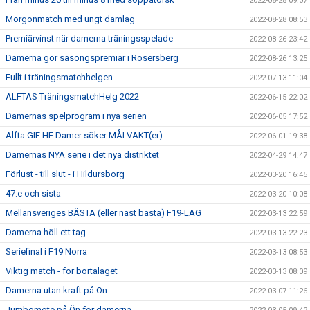
2022-08-28 09:07
Morgonmatch med ungt damlag
2022-08-28 08:53
Premiärvinst när damerna träningsspelade
2022-08-26 23:42
Damerna gör säsongspremiär i Rosersberg
2022-08-26 13:25
Fullt i träningsmatchhelgen
2022-07-13 11:04
ALFTAS TräningsmatchHelg 2022
2022-06-15 22:02
Damernas spelprogram i nya serien
2022-06-05 17:52
Alfta GIF HF Damer söker MÅLVAKT(er)
2022-06-01 19:38
Damernas NYA serie i det nya distriktet
2022-04-29 14:47
Förlust - till slut - i Hildursborg
2022-03-20 16:45
47:e och sista
2022-03-20 10:08
Mellansveriges BÄSTA (eller näst bästa) F19-LAG
2022-03-13 22:59
Damerna höll ett tag
2022-03-13 22:23
Seriefinal i F19 Norra
2022-03-13 08:53
Viktig match - för bortalaget
2022-03-13 08:09
Damerna utan kraft på Ön
2022-03-07 11:26
Jumbomöte på Ön för damerna