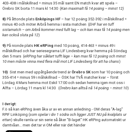
403-438 i målskillnad = minus 35 mål samt EN match kvar att spela –
Örebro SK borta 11 mars kl 14:30 (
Kan maximalt få 14 poäng – minst 12)
8)
På åttonde plats
Enköpings HF
– har 12 poäng 352-392 i målskillnad =
minus 40 och möter Arbrå hemma i sista matchen (
EHF har en tuff
sistamatch – om Arbrå kommer med fullt lag – och kan max få 14 poäng men
kan också sluta på 12
)
9)
På nionde plats
HK eRPing
med 10 poäng, 414-463 = minus 49 i
målskillnad och har seriesegrarna LIF Lindesberg kvar hemma på Söndag
den 5 mars (
eRPing har såklart tufft läge – kan max få 12 poäng och minst
10 men måste vinna med flera mål mot LIF Lindesberg för att ha chans
)
10)
Sist men med uppåtgående trend är
Örebro SK
som har 10 poäng och
355-414 = minus 59 i målskillnad – ÖSK har TVÅ matcher kvar – först
Lördag 4 Mars hemma mot Eskil 17:00 och sedan hemma igen mot oss i
Alfta – Lördag 11 mars kl 14:30 (
Örebro kan alltså nå 14 poäng – minst 10
)
I övrigt:
F.ö så kan eRPing även åka ur av en annan anledning - OM deras "A-lag"
RPIF Linköping (
som spelar i div 1 södra och ligger JUST NU på kvalplats ur
ettan
) skulle ramla ur sin serie så åker "B-laget" HK eRPing automatiskt ur
damtvåan... men det tar vi OM eller när det händer