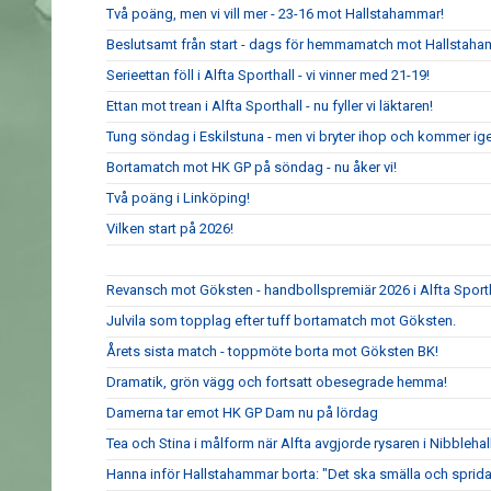
Två poäng, men vi vill mer - 23-16 mot Hallstahammar!
Beslutsamt från start - dags för hemmamatch mot Hallstaha
Serieettan föll i Alfta Sporthall - vi vinner med 21-19!
Ettan mot trean i Alfta Sporthall - nu fyller vi läktaren!
Tung söndag i Eskilstuna - men vi bryter ihop och kommer ig
Bortamatch mot HK GP på söndag - nu åker vi!
Två poäng i Linköping!
Vilken start på 2026!
Revansch mot Göksten - handbollspremiär 2026 i Alfta Sport
Julvila som topplag efter tuff bortamatch mot Göksten.
Årets sista match - toppmöte borta mot Göksten BK!
Dramatik, grön vägg och fortsatt obesegrade hemma!
Damerna tar emot HK GP Dam nu på lördag
Tea och Stina i målform när Alfta avgjorde rysaren i Nibblehal
Hanna inför Hallstahammar borta: "Det ska smälla och sprida