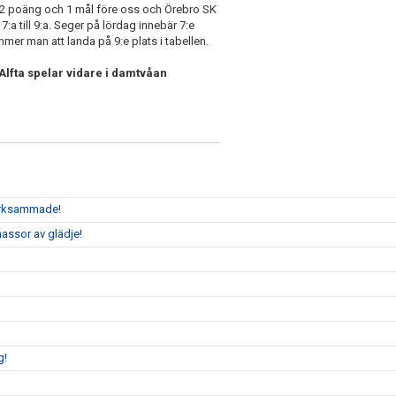
2 poäng och 1 mål före oss och Örebro SK
7:a till 9:a. Seger på lördag innebär 7:e
ommer man att landa på 9:e plats i tabellen.
 Alfta spelar vidare i damtvåan
märksammade!
assor av glädje!
g!