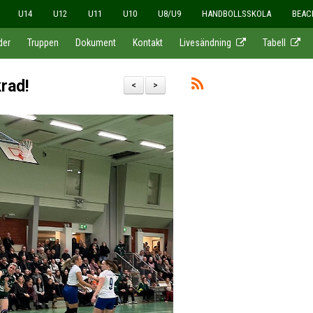
U14
U12
U11
U10
U8/U9
HANDBOLLSSKOLA
BEAC
der
Truppen
Dokument
Kontakt
Livesändning
Tabell
rad!
<
>