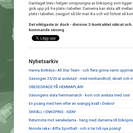
Damlaget blev i helgen omsprungna av Enköping som ligger 
gick upp på 9:e plats i tabellen. Damerna kan sluta allt mellan 
plats i tabellen, oavgjort så blir man 8:a och vid förlust så k
Det viktigaste är dock - division 2-kontraktet säkrat och
kommande säsong
Nyhetsarkiv
Hanna Bolkéus i All Star Team - och flera gröna namn upp
Säsongen 25/26 är avslutad - med minihandboll, skratt och m
OBESEGRADE PÅ HEMMAPLAN!
Säsongens sista hemmamatch - kom och avsluta med oss!
En poäng med hem efter en svängig kväll i Örebro!
SKRÄLL I ENKÖPING - IGEN!
Returmöte mot serieledarna - häng med damerna till Enköpin
Nionde raka i Alfta Sporthall - och vi tar två nya poäng!