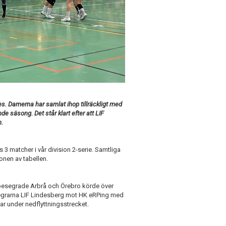
. Damerna har samlat ihop tillräckligt med
de säsong. Det står klart efter att LIF
n.
 3 matcher i vår division 2-serie. Samtliga
ionen av tabellen.
 besegrade Arbrå och Örebro körde över
segrarna LIF Lindesberg mot HK eRPing med
utar under nedflyttningsstrecket.