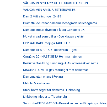
VÄLKOMMEN till Alfta GIF HF, SIGRID PERSSON
VÄLKOMMEN AMELIA ZETTERQVIST!!!
Dam 2 Mitt säsongen 24-25
Dramatik delux när damerna besegrade seriesegrarna
Damerna möter division 1-klara Gökstens BK
NU vet vi vad som gäller - Överklagan avslås!
UPPDATERADE möjliga TABELLER
Damerna BESEGRADE serietrean... igen!
Omgång 20 - NÄST SISTA Hemmamatchen
Beslut väntas kring Finspång - HÄR är konsekvenserna
MAGISK HALVLEK gav storseger mot serietrean!
Damerna utan chans i Peking
Match i Mässhallen
Stark bortaseger för damerna i Linköping
Linköping inleder tuff bortahelg
SupporterINFORMATION - Konsekvenser av Finspångs utdrag