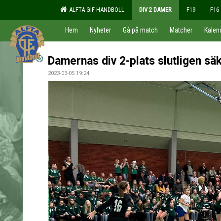
ALFTA GIF HANDBOLL
DIV 2 DAMER
F19
F16
Hem
Nyheter
Gå på match
Matcher
Kalen
Damernas div 2-plats slutligen säk
2023-03-05 19:24