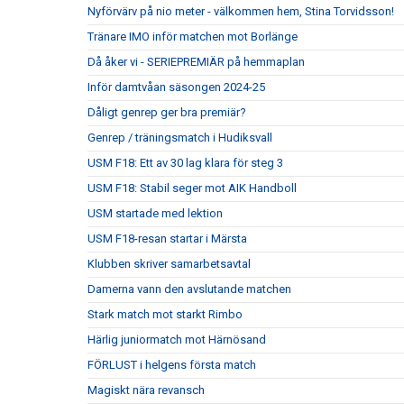
Nyförvärv på nio meter - välkommen hem, Stina Torvidsson!
Tränare IMO inför matchen mot Borlänge
Då åker vi - SERIEPREMIÄR på hemmaplan
Inför damtvåan säsongen 2024-25
Dåligt genrep ger bra premiär?
Genrep / träningsmatch i Hudiksvall
USM F18: Ett av 30 lag klara för steg 3
USM F18: Stabil seger mot AIK Handboll
USM startade med lektion
USM F18-resan startar i Märsta
Klubben skriver samarbetsavtal
Damerna vann den avslutande matchen
Stark match mot starkt Rimbo
Härlig juniormatch mot Härnösand
FÖRLUST i helgens första match
Magiskt nära revansch