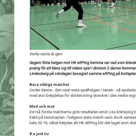
Derby nästa år igen
Segern förra helgen mot HK eRPing hemma var vad som krävdes
poäng för att klara sig till vidare spel i division 2 damer komman
Lindesberg på söndagen besegrat samma eRPing på bortapla
Bara viktiga matcher
Under denna - den näst sista spelhelgen i serien - så spelades
med stor betydelse för striden kring strecket i den nedre reg
Med och mot
De två första matcherna gick resultaten emot oss Enköping
Eskil på hemmaplan. I helgens sista match vann dock serie
hela 33-16, vilket betyder att HK eRPing blir det laget som sl
8:a just nu