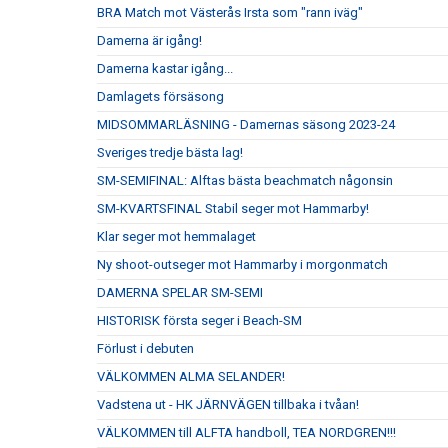
BRA Match mot Västerås Irsta som "rann iväg"
Damerna är igång!
Damerna kastar igång...
Damlagets försäsong
MIDSOMMARLÄSNING - Damernas säsong 2023-24
Sveriges tredje bästa lag!
SM-SEMIFINAL: Alftas bästa beachmatch någonsin
SM-KVARTSFINAL Stabil seger mot Hammarby!
Klar seger mot hemmalaget
Ny shoot-outseger mot Hammarby i morgonmatch
DAMERNA SPELAR SM-SEMI
HISTORISK första seger i Beach-SM
Förlust i debuten
VÄLKOMMEN ALMA SELANDER!
Vadstena ut - HK JÄRNVÄGEN tillbaka i tvåan!
VÄLKOMMEN till ALFTA handboll, TEA NORDGREN!!!