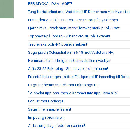
BEBISLYCKA I DAMLAGET!
Tung bortaförlust mot Vadstena HF Damer men vi är kvar i to
Framtiden visar klass - och Ljusnan tror på nya derbyn
Fjärde raka - stark start, starkt försvar, stark publikkraft!
Toppmöte på lördag - vi behöver DIG på läktaren!
Tredje raka och 4/4 poäng i helgen!
Segerjubel i Celsiushallen - 36-18 mot Vadstena HF!
Hemmamatch till helgen - i Celsiushallen i Edsbyn!
Alfta 23-22 Enköping - Stina avgör i slutminuten!
Fri entré hela dagen - stötta Enköpings HF insamling till Rosa
Dags för hemmamatch mot Enköpings HF!
"Vi spelar upp oss, men vi kommer inte upp i nivå alls."
Förlust mot Borlänge
Seger i hemmapremiären!
En poäng i premiären!
Alftas unga lag - redo för examen!