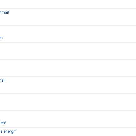
mmar!
en!
hall
len!
s energi"