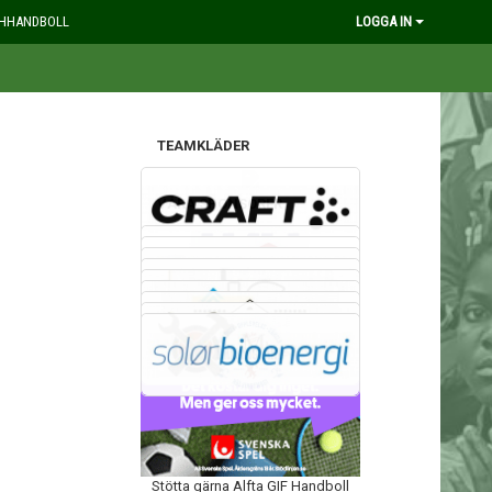
HHANDBOLL
LOGGA IN
TEAMKLÄDER
VÅRA SPONSORER
GRÄSROTEN
Stötta gärna Alfta GIF Handboll