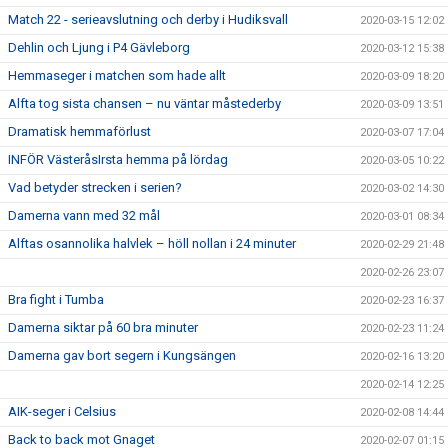
Match 22 - serieavslutning och derby i Hudiksvall
2020-03-15 12:02
Dehlin och Ljung i P4 Gävleborg
2020-03-12 15:38
Hemmaseger i matchen som hade allt
2020-03-09 18:20
Alfta tog sista chansen – nu väntar måstederby
2020-03-09 13:51
Dramatisk hemmaförlust
2020-03-07 17:04
INFÖR VästeråsIrsta hemma på lördag
2020-03-05 10:22
Vad betyder strecken i serien?
2020-03-02 14:30
Damerna vann med 32 mål
2020-03-01 08:34
Alftas osannolika halvlek – höll nollan i 24 minuter
2020-02-29 21:48
2020-02-26 23:07
Bra fight i Tumba
2020-02-23 16:37
Damerna siktar på 60 bra minuter
2020-02-23 11:24
Damerna gav bort segern i Kungsängen
2020-02-16 13:20
2020-02-14 12:25
AIK-seger i Celsius
2020-02-08 14:44
Back to back mot Gnaget
2020-02-07 01:15