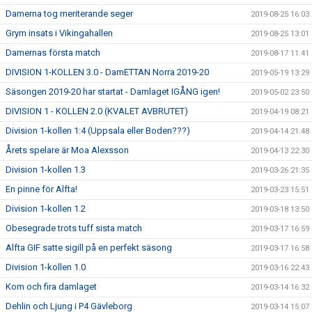
Damerna tog meriterande seger
2019-08-25 16:03
Grym insats i Vikingahallen
2019-08-25 13:01
Damernas första match
2019-08-17 11:41
DIVISION 1-KOLLEN 3.0 - DamETTAN Norra 2019-20
2019-05-19 13:29
Säsongen 2019-20 har startat - Damlaget IGÅNG igen!
2019-05-02 23:50
DIVISION 1 - KOLLEN 2.0 (KVALET AVBRUTET)
2019-04-19 08:21
Division 1-kollen 1:4 (Uppsala eller Boden???)
2019-04-14 21:48
Årets spelare är Moa Alexsson
2019-04-13 22:30
Division 1-kollen 1.3
2019-03-26 21:35
En pinne för Alfta!
2019-03-23 15:51
Division 1-kollen 1.2
2019-03-18 13:50
Obesegrade trots tuff sista match
2019-03-17 16:59
Alfta GIF satte sigill på en perfekt säsong
2019-03-17 16:58
Division 1-kollen 1.0
2019-03-16 22:43
Kom och fira damlaget
2019-03-14 16:32
Dehlin och Ljung i P4 Gävleborg
2019-03-14 15:07