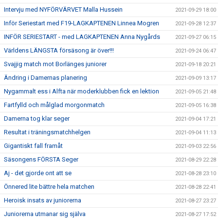
Intervju med NYFÖRVÄRVET Malla Hussein
2021-09-29 18:00
Inför Seriestart med F19-LAGKAPTENEN Linnea Mogren
2021-09-28 12:37
INFÖR SERIESTART - med LAGKAPTENEN Anna Nygårds
2021-09-27 06:15
Världens LÄNGSTA försäsong är över!!!
2021-09-24 06:47
Svajjig match mot Borlänges juniorer
2021-09-18 20:21
Ändring i Damernas planering
2021-09-09 13:17
Nygammalt ess i Alfta när moderklubben fick en lektion
2021-09-05 21:48
Fartfylld och målglad morgonmatch
2021-09-05 16:38
Damerna tog klar seger
2021-09-04 17:21
Resultat i träningsmatchhelgen
2021-09-04 11:13
Gigantiskt fall framåt
2021-09-03 22:56
Säsongens FÖRSTA Seger
2021-08-29 22:28
Aj - det gjorde ont att se
2021-08-28 23:10
Önnered lite bättre hela matchen
2021-08-28 22:41
Heroisk insats av juniorerna
2021-08-27 23:27
Juniorerna utmanar sig själva
2021-08-27 17:52