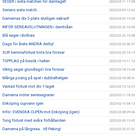
SEGER i sista matchen för damlaget!
2023-03-11 17:08
Seriens sista match...
2023-03-09 15:42
Damernas div 2-plats slutligen säkrad!
2023-03-05 19:24
INFÖR SERIEAVSLUTNINGEN i damtvåan
2023-02-26 10:04
Blå seger i Bollnäs
2023-02-25 19:08
Dags för årets ANDRA derby!
2023-02-24 06:37
SUR hemmaförlust trots bra försvar
2023-02-20 14:13
TOPPLAG på besök i hallen
2023-02-19 11:10
Viktig seger grundlagd i bra försvar
2023-02-18 19:44
Många poäng på spel i dubbelhelgen
2023-02-18 08:31
Väntad förlust mot div 1-laget
2023-02-12 16:57
Damerna möter seriesegraren
2023-02-11 18:50
Enköping cupvann igen
2023-02-10 04:13
Inför: SVENSKA CUPEN mot Enköping (igen)
2023-02-08 09:46
Tung förlust med svåra förhållanden
2023-02-05 15:45
Damerna på långresa... till Peking!
2023-02-05 07:31