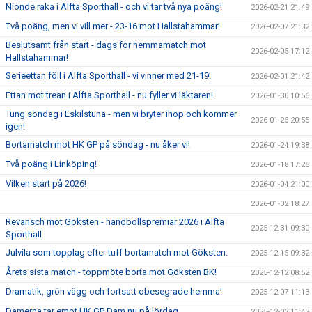
Nionde raka i Alfta Sporthall - och vi tar två nya poäng!
2026-02-21 21:49
Två poäng, men vi vill mer - 23-16 mot Hallstahammar!
2026-02-07 21:32
Beslutsamt från start - dags för hemmamatch mot
2026-02-05 17:12
Hallstahammar!
Serieettan föll i Alfta Sporthall - vi vinner med 21-19!
2026-02-01 21:42
Ettan mot trean i Alfta Sporthall - nu fyller vi läktaren!
2026-01-30 10:56
Tung söndag i Eskilstuna - men vi bryter ihop och kommer
2026-01-25 20:55
igen!
Bortamatch mot HK GP på söndag - nu åker vi!
2026-01-24 19:38
Två poäng i Linköping!
2026-01-18 17:26
Vilken start på 2026!
2026-01-04 21:00
2026-01-02 18:27
Revansch mot Göksten - handbollspremiär 2026 i Alfta
2025-12-31 09:30
Sporthall
Julvila som topplag efter tuff bortamatch mot Göksten.
2025-12-15 09:32
Årets sista match - toppmöte borta mot Göksten BK!
2025-12-12 08:52
Dramatik, grön vägg och fortsatt obesegrade hemma!
2025-12-07 11:13
Damerna tar emot HK GP Dam nu på lördag
2025-12-02 11:42