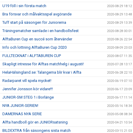
U19 föll i sin första match
2020-08-29 18:12
Bra försvar och målvaktsspel avgörande
2020-08-29 13:48
Tuff start på säsongen för Juniorerna
2020-08-29 13:39
Träningsmatcher samlade i en handbollsfest
2020-08-28 00:01
AlftaBuren Cup en succé som återvänder
2020-08-26 22:54
Info och lottning AlftaBuren Cup 2020
2020-08-09 23:03
FULLTECKNAT i ALFTABUREN CUP
2020-08-07 11:35
Skapligt intresse för Alftas matchhelg i augusti!
2020-07-28 13:17
HelaHälsingland.se: Talangerna blir kvar i Alfta
2020-06-28 22:10
Radarparet vill spela mycket!
2020-06-19 07:10
Jennifer Jonsson kör vidare!!!
2020-06-17 23:09
JUNIOR-SM STEG 1 i Borlänge
2020-06-17 11:14
NYA JUNIOR-SERIEN!
2020-05-16 18:34
DAMERNAS NYA SERIE
2020-05-08 08:34
Alfta handboll gör en JUNIORsatsning
2020-04-21 10:54
BILDEXTRA från säsongens sista match
2020-03-15 21:03