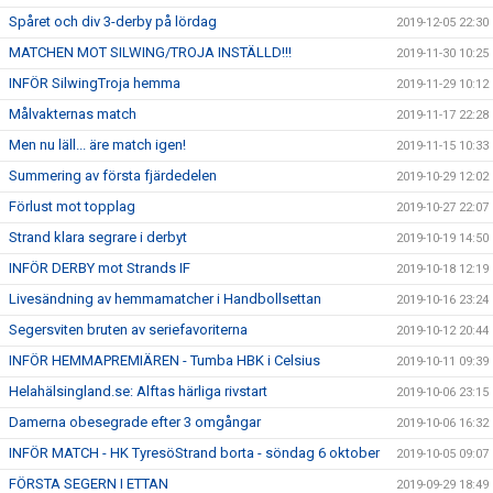
Spåret och div 3-derby på lördag
2019-12-05 22:30
MATCHEN MOT SILWING/TROJA INSTÄLLD!!!
2019-11-30 10:25
INFÖR SilwingTroja hemma
2019-11-29 10:12
Målvakternas match
2019-11-17 22:28
Men nu läll... äre match igen!
2019-11-15 10:33
Summering av första fjärdedelen
2019-10-29 12:02
Förlust mot topplag
2019-10-27 22:07
Strand klara segrare i derbyt
2019-10-19 14:50
INFÖR DERBY mot Strands IF
2019-10-18 12:19
Livesändning av hemmamatcher i Handbollsettan
2019-10-16 23:24
Segersviten bruten av seriefavoriterna
2019-10-12 20:44
INFÖR HEMMAPREMIÄREN - Tumba HBK i Celsius
2019-10-11 09:39
Helahälsingland.se: Alftas härliga rivstart
2019-10-06 23:15
Damerna obesegrade efter 3 omgångar
2019-10-06 16:32
INFÖR MATCH - HK TyresöStrand borta - söndag 6 oktober
2019-10-05 09:07
FÖRSTA SEGERN I ETTAN
2019-09-29 18:49