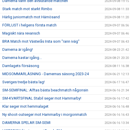
Damerna vann den avslutande matchen
2024-09-08 19:15
Stark match mot starkt Rimbo
2024-09-08 11:33
Härlig juniormatch mot Härnösand
2024-09-08 11:20
FÖRLUST i helgens första match
2024-09-07 06:56
Magiskt nära revansch
2024-09-07 06:46
BRA Match mot Västerås Irsta som "rann iväg"
2024-09-07 06:43
Damerna är igång!
2024-08-23 21:42
Damerna kastar igång...
2024-08-21 20:20
Damlagets försäsong
2024-08-11 16:38
MIDSOMMARLÄSNING - Damernas säsong 2023-24
2024-06-21 12:13
Sveriges tredje bästa lag!
2024-06-17 16:47
SM-SEMIFINAL: Alftas bästa beachmatch någonsin
2024-06-16 21:34
SM-KVARTSFINAL Stabil seger mot Hammarby!
2024-06-16 17:42
Klar seger mot hemmalaget
2024-06-16 16:48
Ny shoot-outseger mot Hammarby i morgonmatch
2024-06-16 16:43
DAMERNA SPELAR SM-SEMI
2024-06-16 13:34