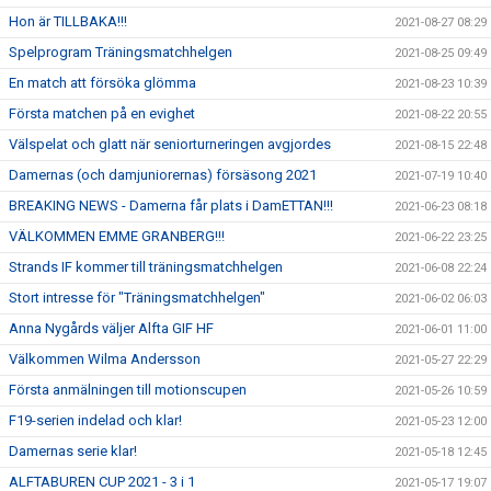
Hon är TILLBAKA!!!
2021-08-27 08:29
Spelprogram Träningsmatchhelgen
2021-08-25 09:49
En match att försöka glömma
2021-08-23 10:39
Första matchen på en evighet
2021-08-22 20:55
Välspelat och glatt när seniorturneringen avgjordes
2021-08-15 22:48
Damernas (och damjuniorernas) försäsong 2021
2021-07-19 10:40
BREAKING NEWS - Damerna får plats i DamETTAN!!!
2021-06-23 08:18
VÄLKOMMEN EMME GRANBERG!!!
2021-06-22 23:25
Strands IF kommer till träningsmatchhelgen
2021-06-08 22:24
Stort intresse för "Träningsmatchhelgen"
2021-06-02 06:03
Anna Nygårds väljer Alfta GIF HF
2021-06-01 11:00
Välkommen Wilma Andersson
2021-05-27 22:29
Första anmälningen till motionscupen
2021-05-26 10:59
F19-serien indelad och klar!
2021-05-23 12:00
Damernas serie klar!
2021-05-18 12:45
ALFTABUREN CUP 2021 - 3 i 1
2021-05-17 19:07