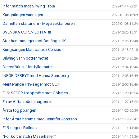
Inför match mot Silwing Troja
2022-01-14 22:21
Kungsängen vann igen
2022-01-08 18:09
Damettan startar om - Meya vaktar buren
2022-01-08 11:24
SVENSKA CUPEN LOTTAT!!!
2021-12-25 13:31
Stor hemmaseger mot Borlänge HK
2021-12-25 12:40
Kungsängen klart bättre i Celsius
2021-12-18 22:18
Silwing vann bottenmötet
2021-12-18 20:26
Derbyförlust i fartfylld match
2021-12-04 10:46
INFÖR DERBYT med Hanna Sundberg
2021-12-03 16:49
Meriterande F19-seger mot GUIF
2021-12-03 16:46
F19: SEGER i toppmöte mot Göksten
2021-11-28 18:54
En av Alftas bästa någonsin
2021-11-27 18:22
Årsta tog poängen
2021-11-20 20:39
Inför Årsta hemma med Jennifer Jonsson
2021-11-19 23:47
F19-seger i Bollnäs
2021-11-14 14:48
"För kort match i Maserhallen"
2021-11-14 09:36