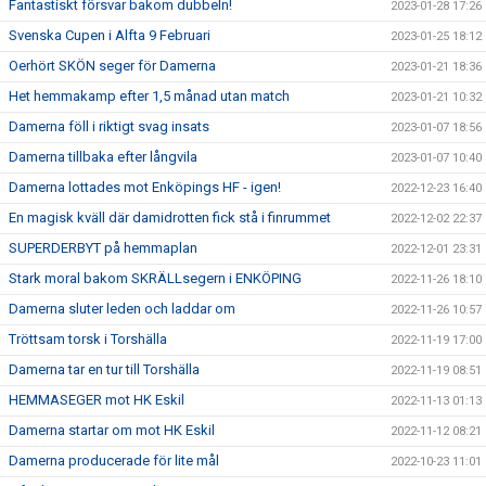
Fantastiskt försvar bakom dubbeln!
2023-01-28 17:26
Svenska Cupen i Alfta 9 Februari
2023-01-25 18:12
Oerhört SKÖN seger för Damerna
2023-01-21 18:36
Het hemmakamp efter 1,5 månad utan match
2023-01-21 10:32
Damerna föll i riktigt svag insats
2023-01-07 18:56
Damerna tillbaka efter långvila
2023-01-07 10:40
Damerna lottades mot Enköpings HF - igen!
2022-12-23 16:40
En magisk kväll där damidrotten fick stå i finrummet
2022-12-02 22:37
SUPERDERBYT på hemmaplan
2022-12-01 23:31
Stark moral bakom SKRÄLLsegern i ENKÖPING
2022-11-26 18:10
Damerna sluter leden och laddar om
2022-11-26 10:57
Tröttsam torsk i Torshälla
2022-11-19 17:00
Damerna tar en tur till Torshälla
2022-11-19 08:51
HEMMASEGER mot HK Eskil
2022-11-13 01:13
Damerna startar om mot HK Eskil
2022-11-12 08:21
Damerna producerade för lite mål
2022-10-23 11:01