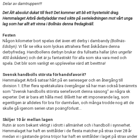
Delar av damtruppen!!!
TABELL
Det ÄR absolut dukat till fest! Det kommer att bli ett hysteriskt drag.
Hemmalaget Arbrå derbyladdar med sikte på serieledningen mot vårt unga
lag som har allt att vinna i Bollnäs denna fredagkväll.
Festen
Någon kilometer bort spelas det även ett derby i dambandy
(Bollnäs-
Edsbyn)
. Vi får se vilka som lyckas attrahera flest åskådare denna
derbyfredag. Handbollens derbyn brukar dra fullsatta hallar (
dvs ungefär
400 åskådare
) och det är ju fantastiskt för alla som ska vara med och
spela. Det blir som vanligt en upplevelse värd att bevittna!
Svensk handbolls största förhandsfavorit?
Hemmalaget Arbrå satsar hårt på en serieseger och en återgång till
division 1. Efter flera spektakulära övergångar så har man också benämnts
som "Svensk handbolls största seriefavorit denna säsong" av några sk
experter. Det är bara att hålla med. Blåvitt har ett imponerande lag, som
egentligen är alldeles för bra för damtvåan, och många trodde nog att de
skulle gå igenom serien utan poängförlust...
Skiljer 10 år mellan lagen
Rutin är som bekant viktigt i idrott i allmänhet och i handboll i synnerhet.
Hemmalaget har haft en snittålder i de flesta matcher på strax över 28 år
medan vi i gästande gröna tröjor har haft en snittålder i laget på strax under