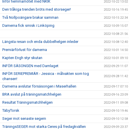
Inför hemmamötet med NKIK
2022-10-22 13:02
Den tråkiga trenden bröts med storseger!
2022-10-16 19:45
Två Nollpoängare brakar samman
2022-10-15 22:34
Damerna fick smisk i Linköping
2022-10-09 15:07
2022-10-08 21:56
Längsta resan och enda dubbelhelgen inleder
2022-10-08 12:40
Premiärförlust för damerna
2022-10-01 14:50
Kapten Engh styr skutan
2022-10-01 09:10
INFÖR SÄSONGEN med Damlaget
2022-09-29 11:07
INFÖR SERIEPREMIÄR - Jessica - målvakten som tog
2022-09-28 11:42
chansen!
Damerna avslutar försäsongen i Maserhallen
2022-09-17 07:10
BRA avslut på träningsmatchhelgen
2022-09-16 23:09
Resultat Träningsmatchhelgen
2022-09-11 09:08
TäbyTorsk
2022-09-10 19:46
Seger mot senaste segern
2022-09-10 12:58
TräningsSEGER mot starka Ceres på fredagkvällen
2022-09-09 23:37