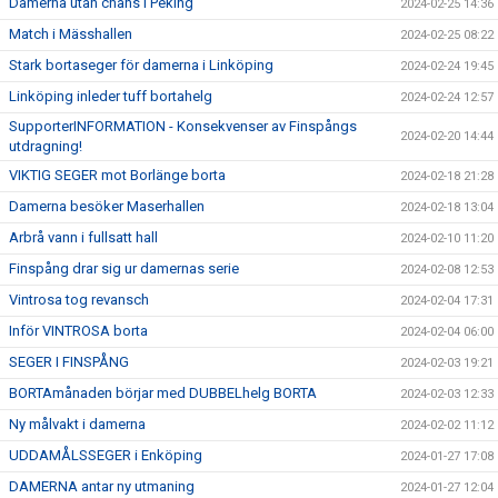
Damerna utan chans i Peking
2024-02-25 14:36
Match i Mässhallen
2024-02-25 08:22
Stark bortaseger för damerna i Linköping
2024-02-24 19:45
Linköping inleder tuff bortahelg
2024-02-24 12:57
SupporterINFORMATION - Konsekvenser av Finspångs
2024-02-20 14:44
utdragning!
VIKTIG SEGER mot Borlänge borta
2024-02-18 21:28
Damerna besöker Maserhallen
2024-02-18 13:04
Arbrå vann i fullsatt hall
2024-02-10 11:20
Finspång drar sig ur damernas serie
2024-02-08 12:53
Vintrosa tog revansch
2024-02-04 17:31
Inför VINTROSA borta
2024-02-04 06:00
SEGER I FINSPÅNG
2024-02-03 19:21
BORTAmånaden börjar med DUBBELhelg BORTA
2024-02-03 12:33
Ny målvakt i damerna
2024-02-02 11:12
UDDAMÅLSSEGER i Enköping
2024-01-27 17:08
DAMERNA antar ny utmaning
2024-01-27 12:04