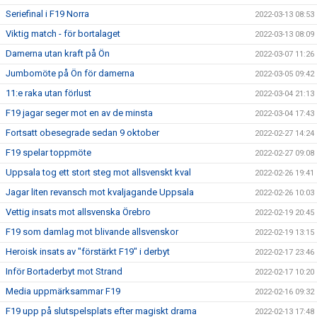
Seriefinal i F19 Norra
2022-03-13 08:53
Viktig match - för bortalaget
2022-03-13 08:09
Damerna utan kraft på Ön
2022-03-07 11:26
Jumbomöte på Ön för damerna
2022-03-05 09:42
11:e raka utan förlust
2022-03-04 21:13
F19 jagar seger mot en av de minsta
2022-03-04 17:43
Fortsatt obesegrade sedan 9 oktober
2022-02-27 14:24
F19 spelar toppmöte
2022-02-27 09:08
Uppsala tog ett stort steg mot allsvenskt kval
2022-02-26 19:41
Jagar liten revansch mot kvaljagande Uppsala
2022-02-26 10:03
Vettig insats mot allsvenska Örebro
2022-02-19 20:45
F19 som damlag mot blivande allsvenskor
2022-02-19 13:15
Heroisk insats av "förstärkt F19" i derbyt
2022-02-17 23:46
Inför Bortaderbyt mot Strand
2022-02-17 10:20
Media uppmärksammar F19
2022-02-16 09:32
F19 upp på slutspelsplats efter magiskt drama
2022-02-13 17:48