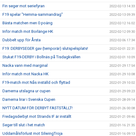
Fin seger mot seriefyran
2022-02-13 14:33
F19 spelar "Hemma-sammandrag"
2022-02-13 09:39
Bästa matchen men 0 poäng
2022-02-12 16:02
Inför match mot Borlänge HK
2022-02-12 09:30
Dubbelt upp för Årsta
2022-02-06 17:34
F19: DERBYSEGER gav (temporär) slutspelsplats!
2022-02-01 22:31
Stukat F19-DERBY i Bollnäs på Tisdagkvällen
2022-02-01 10:09
Nacka vann med marginal
2022-01-29 17:54
Inför match mot Nacka HK
2022-01-29 10:08
F19-match mot Nås inställd och flyttad
2022-01-29 10:02
Damerna utslagna ur cupen
2022-01-29 09:23
Damerna lirar i Svenska Cupen
2022-01-28 09:14
NYTT DATUM FÖR DERBYT FASTSTÄLLT!
2022-01-26 00:08
Fredagsderbyt mot Strands IF är inställt
2022-01-21 09:46
Seger till slut i het match
2022-01-16 21:35
Uddamålsförlust mot SilwingTroja
2022-01-16 09:13