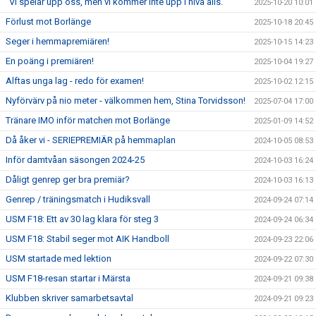
"Vi spelar upp oss, men vi kommer inte upp i nivå alls."
2025-10-20 10:01
Förlust mot Borlänge
2025-10-18 20:45
Seger i hemmapremiären!
2025-10-15 14:23
En poäng i premiären!
2025-10-04 19:27
Alftas unga lag - redo för examen!
2025-10-02 12:15
Nyförvärv på nio meter - välkommen hem, Stina Torvidsson!
2025-07-04 17:00
Tränare IMO inför matchen mot Borlänge
2025-01-09 14:52
Då åker vi - SERIEPREMIÄR på hemmaplan
2024-10-05 08:53
Inför damtvåan säsongen 2024-25
2024-10-03 16:24
Dåligt genrep ger bra premiär?
2024-10-03 16:13
Genrep / träningsmatch i Hudiksvall
2024-09-24 07:14
USM F18: Ett av 30 lag klara för steg 3
2024-09-24 06:34
USM F18: Stabil seger mot AIK Handboll
2024-09-23 22:06
USM startade med lektion
2024-09-22 07:30
USM F18-resan startar i Märsta
2024-09-21 09:38
Klubben skriver samarbetsavtal
2024-09-21 09:23