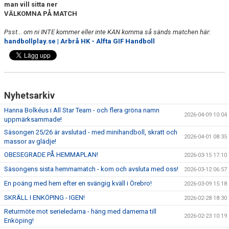
man vill sitta ner
VÄLKOMNA PÅ MATCH
Psst... om ni INTE kommer eller inte KAN komma så sänds matchen här:
handbollplay.se | Arbrå HK - Alfta GIF Handboll
Nyhetsarkiv
Hanna Bolkéus i All Star Team - och flera gröna namn
2026-04-09 10:04
uppmärksammade!
Säsongen 25/26 är avslutad - med minihandboll, skratt och
2026-04-01 08:35
massor av glädje!
OBESEGRADE PÅ HEMMAPLAN!
2026-03-15 17:10
Säsongens sista hemmamatch - kom och avsluta med oss!
2026-03-12 06:57
En poäng med hem efter en svängig kväll i Örebro!
2026-03-09 15:18
SKRÄLL I ENKÖPING - IGEN!
2026-02-28 18:30
Returmöte mot serieledarna - häng med damerna till
2026-02-23 10:19
Enköping!