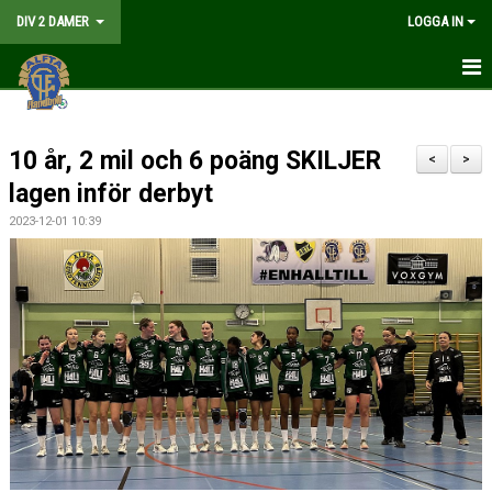
DIV 2 DAMER
LOGGA IN
HEM
10 år, 2 mil och 6 poäng SKILJER
NYHETER
<
>
lagen inför derbyt
GÅ PÅ MATCH
2023-12-01 10:39
MATCHER
KALENDER
TRUPPEN
DOKUMENT
KONTAKT
LIVESÄNDNING