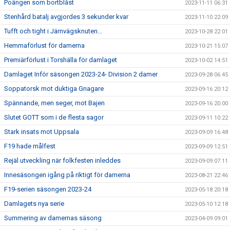
Poängen som bortblåst
2023-11-11 06:31
Stenhård batalj avgjordes 3 sekunder kvar
2023-11-10 22:09
Tufft och tight i Järnvägsknuten...
2023-10-28 22:01
Hemmaförlust för damerna
2023-10-21 15:07
Premiärförlust i Torshälla för damlaget
2023-10-02 14:51
Damlaget Inför säsongen 2023-24- Division 2 damer
2023-09-28 06:45
Soppatorsk mot duktiga Gnagare
2023-09-16 20:12
Spännande, men seger, mot Bajen
2023-09-16 20:00
Slutet GOTT som i de flesta sagor
2023-09-11 10:22
Stark insats mot Uppsala
2023-09-09 16:48
F19 hade målfest
2023-09-09 12:51
Rejäl utveckling när folkfesten inleddes
2023-09-09 07:11
Innesäsongen igång på riktigt för damerna
2023-08-21 22:46
F19-serien säsongen 2023-24
2023-05-18 20:18
Damlagets nya serie
2023-05-10 12:18
Summering av damernas säsong
2023-04-09 09:01