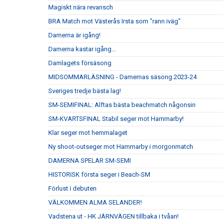
Magiskt nära revansch
BRA Match mot Västerås Irsta som "rann iväg"
Damerna är igång!
Damerna kastar igång...
Damlagets försäsong
MIDSOMMARLÄSNING - Damernas säsong 2023-24
Sveriges tredje bästa lag!
SM-SEMIFINAL: Alftas bästa beachmatch någonsin
SM-KVARTSFINAL Stabil seger mot Hammarby!
Klar seger mot hemmalaget
Ny shoot-outseger mot Hammarby i morgonmatch
DAMERNA SPELAR SM-SEMI
HISTORISK första seger i Beach-SM
Förlust i debuten
VÄLKOMMEN ALMA SELANDER!
Vadstena ut - HK JÄRNVÄGEN tillbaka i tvåan!