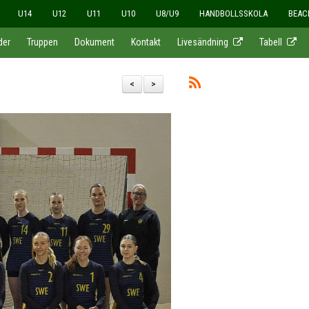
U14
U12
U11
U10
U8/U9
HANDBOLLSSKOLA
BEAC
der
Truppen
Dokument
Kontakt
Livesändning
Tabell
<
>