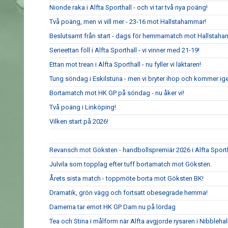
Nionde raka i Alfta Sporthall - och vi tar två nya poäng!
Två poäng, men vi vill mer - 23-16 mot Hallstahammar!
Beslutsamt från start - dags för hemmamatch mot Hallstaha
Serieettan föll i Alfta Sporthall - vi vinner med 21-19!
Ettan mot trean i Alfta Sporthall - nu fyller vi läktaren!
Tung söndag i Eskilstuna - men vi bryter ihop och kommer ig
Bortamatch mot HK GP på söndag - nu åker vi!
Två poäng i Linköping!
Vilken start på 2026!
Revansch mot Göksten - handbollspremiär 2026 i Alfta Sport
Julvila som topplag efter tuff bortamatch mot Göksten.
Årets sista match - toppmöte borta mot Göksten BK!
Dramatik, grön vägg och fortsatt obesegrade hemma!
Damerna tar emot HK GP Dam nu på lördag
Tea och Stina i målform när Alfta avgjorde rysaren i Nibblehal