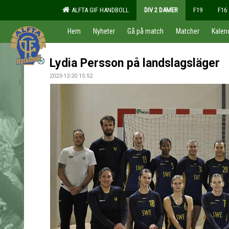
ALFTA GIF HANDBOLL
DIV 2 DAMER
F19
F16
Hem
Nyheter
Gå på match
Matcher
Kalen
Lydia Persson på landslagsläger
2023-12-20 15:52