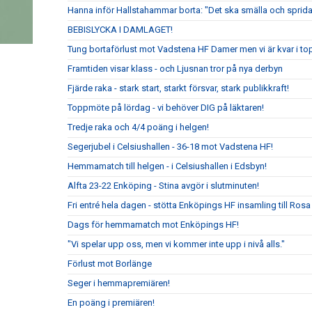
Hanna inför Hallstahammar borta: "Det ska smälla och sprida
BEBISLYCKA I DAMLAGET!
Tung bortaförlust mot Vadstena HF Damer men vi är kvar i to
Framtiden visar klass - och Ljusnan tror på nya derbyn
Fjärde raka - stark start, starkt försvar, stark publikkraft!
Toppmöte på lördag - vi behöver DIG på läktaren!
Tredje raka och 4/4 poäng i helgen!
Segerjubel i Celsiushallen - 36-18 mot Vadstena HF!
Hemmamatch till helgen - i Celsiushallen i Edsbyn!
Alfta 23-22 Enköping - Stina avgör i slutminuten!
Fri entré hela dagen - stötta Enköpings HF insamling till Rosa
Dags för hemmamatch mot Enköpings HF!
"Vi spelar upp oss, men vi kommer inte upp i nivå alls."
Förlust mot Borlänge
Seger i hemmapremiären!
En poäng i premiären!