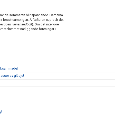
mande sommaren blir spännande. Damerna
lir beachcamp igen, AlftaBuren cup och det
ecupen i innehandboll
). Om det inte vore
komatcher mot närliggande föreningar i
märksammade!
assor av glädje!
g!