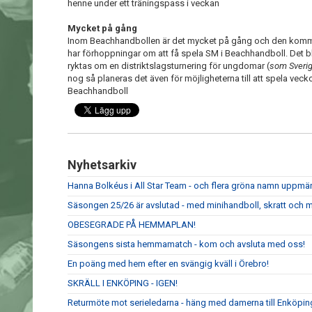
henne under ett träningspass i veckan
Mycket på gång
Inom Beachhandbollen är det mycket på gång och den kom
har förhoppningar om att få spela SM i Beachhandboll. Det b
ryktas om en distriktslagsturnering för ungdomar (
som Sverig
nog så planeras det även för möjligheterna till att spela vec
Beachhandboll
Nyhetsarkiv
Hanna Bolkéus i All Star Team - och flera gröna namn upp
Säsongen 25/26 är avslutad - med minihandboll, skratt och m
OBESEGRADE PÅ HEMMAPLAN!
Säsongens sista hemmamatch - kom och avsluta med oss!
En poäng med hem efter en svängig kväll i Örebro!
SKRÄLL I ENKÖPING - IGEN!
Returmöte mot serieledarna - häng med damerna till Enköpin