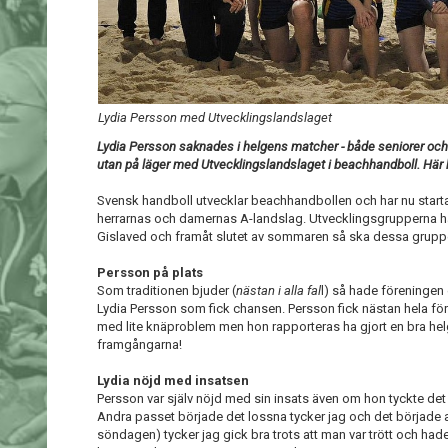
Lydia Persson med Utvecklingslandslaget
Lydia Persson saknades i helgens matcher - både seniorer och F
utan på läger med Utvecklingslandslaget i beachhandboll. Här
Svensk handboll utvecklar beachhandbollen och har nu star
herrarnas och damernas A-landslag. Utvecklingsgrupperna h
Gislaved och framåt slutet av sommaren så ska dessa grupp
Persson på plats
Som traditionen bjuder (
nästan i alla fal
l) så hade föreningen
Lydia Persson som fick chansen. Persson fick nästan hela 
med lite knäproblem men hon rapporteras ha gjort en bra helg i
framgångarna!
Lydia nöjd med insatsen
Persson var själv nöjd med sin insats även om hon tyckte det 
Andra passet började det lossna tycker jag och det började al
söndagen) tycker jag gick bra trots att man var trött och hade