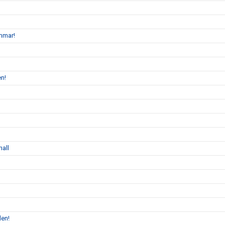
mmar!
en!
hall
len!