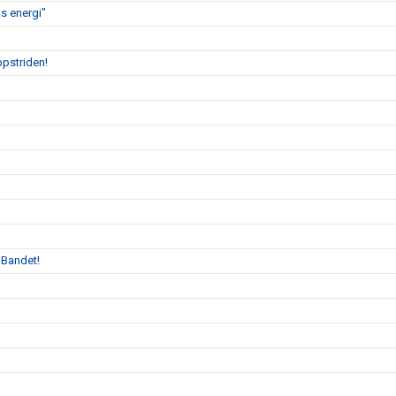
s energi"
ppstriden!
 Bandet!