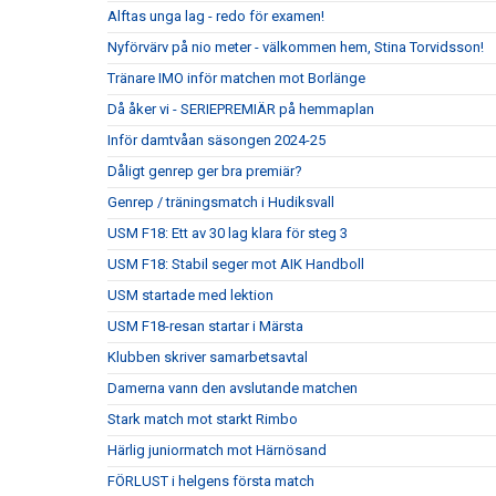
Alftas unga lag - redo för examen!
Nyförvärv på nio meter - välkommen hem, Stina Torvidsson!
Tränare IMO inför matchen mot Borlänge
Då åker vi - SERIEPREMIÄR på hemmaplan
Inför damtvåan säsongen 2024-25
Dåligt genrep ger bra premiär?
Genrep / träningsmatch i Hudiksvall
USM F18: Ett av 30 lag klara för steg 3
USM F18: Stabil seger mot AIK Handboll
USM startade med lektion
USM F18-resan startar i Märsta
Klubben skriver samarbetsavtal
Damerna vann den avslutande matchen
Stark match mot starkt Rimbo
Härlig juniormatch mot Härnösand
FÖRLUST i helgens första match