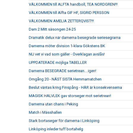
VÄLKOMMEN till ALFTA handboll, TEA NORDGREN!!!
VÄLKOMMEN till Alfta GIF HF, SIGRID PERSSON
VÄLKOMMEN AMELIA ZETTERQVIST!!!
Dam 2 Mitt säsongen 24-25
Dramatik delux när damerna besegrade seriesegrarna
Damerna möter division 1-klara Gökstens BK
NU vet vi vad som gäller - Överklagan avslås!
UPPDATERADE möjliga TABELLER
Damerna BESEGRADE serietrean... igen!
Omgång 20 - NÄST SISTA Hemmamatchen
Beslut väntas kring Finspång - HÄR är konsekvenserna
MAGISK HALVLEK gav storseger mot serietrean!
Damerna utan chans i Peking
Match i Mässhallen
Stark bortaseger för damerna i Linköping
Linköping inleder tuff bortahelg