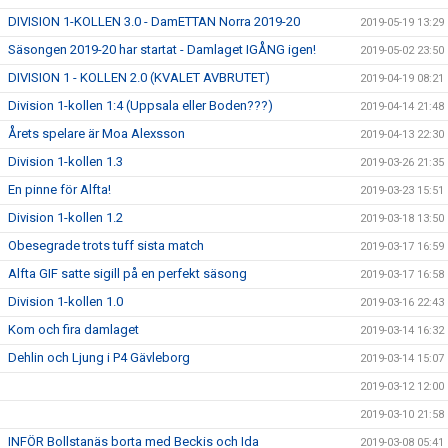
DIVISION 1-KOLLEN 3.0 - DamETTAN Norra 2019-20
2019-05-19 13:29
Säsongen 2019-20 har startat - Damlaget IGÅNG igen!
2019-05-02 23:50
DIVISION 1 - KOLLEN 2.0 (KVALET AVBRUTET)
2019-04-19 08:21
Division 1-kollen 1:4 (Uppsala eller Boden???)
2019-04-14 21:48
Årets spelare är Moa Alexsson
2019-04-13 22:30
Division 1-kollen 1.3
2019-03-26 21:35
En pinne för Alfta!
2019-03-23 15:51
Division 1-kollen 1.2
2019-03-18 13:50
Obesegrade trots tuff sista match
2019-03-17 16:59
Alfta GIF satte sigill på en perfekt säsong
2019-03-17 16:58
Division 1-kollen 1.0
2019-03-16 22:43
Kom och fira damlaget
2019-03-14 16:32
Dehlin och Ljung i P4 Gävleborg
2019-03-14 15:07
2019-03-12 12:00
2019-03-10 21:58
INFÖR Bollstanäs borta med Beckis och Ida
2019-03-08 05:41