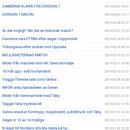
DAMERNA KLARA FÖR DIVISION 1
2019-03-02 18:51
DIVISION 1 NÄSTA!
2019-03-02 15:17
2019-02-28 22:37
Är det möjligt? Blir det en historisk match?
2019-02-27 22:23
Damerna nära ETTAN efter seger i toppmötet
2019-02-24 07:53
Tidningarna efter vinsten mot Uppsala
2019-02-24 00:14
MÖJLIGHETERNAS MATCH
2019-02-19 22:10
Bilder från matchen mot HK Ceres Norrtälje
2019-02-11 10:45
10 mål upp i svår bortamatch
2019-02-10 21:07
Trygga Therese talar (om) tankar...
2019-02-08 20:58
INFÖR sista fjärdedelen av Serien
2019-02-03 22:18
Bilder från hemmamötet med Täby
2019-02-03 21:01
Taggat Täby trycktes till
2019-02-02 17:25
Sanna snackar formtopp, truppbredd, publiktryck och Täby
2019-01-31 16:45
Seger nr 13 av 14 möjliga
2019-01-27 22:28
B-laget till Nordens största nästa på tur...
2019-01-24 22:30