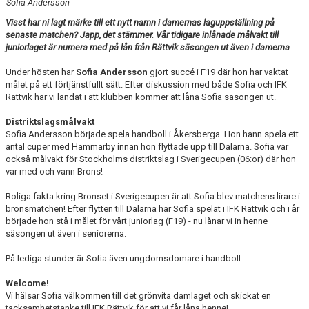
Sofia Andersson
Visst har ni lagt märke till ett nytt namn i damernas laguppställning på
senaste matchen? Japp, det stämmer. Vår tidigare inlånade målvakt till
juniorlaget är numera med på lån från Rättvik säsongen ut även i damerna
Under hösten har
Sofia Andersson
gjort succé i F19 där hon har vaktat
målet på ett förtjänstfullt sätt. Efter diskussion med både Sofia och IFK
Rättvik har vi landat i att klubben kommer att låna Sofia säsongen ut.
Distriktslagsmålvakt
Sofia Andersson började spela handboll i Åkersberga. Hon hann spela ett
antal cuper med Hammarby innan hon flyttade upp till Dalarna. Sofia var
också målvakt för Stockholms distriktslag i Sverigecupen (06:or) där hon
var med och vann Brons!
Roliga fakta kring Bronset i Sverigecupen är att Sofia blev matchens lirare i
bronsmatchen! Efter flytten till Dalarna har Sofia spelat i IFK Rättvik och i år
började hon stå i målet för vårt juniorlag (F19) - nu lånar vi in henne
säsongen ut även i seniorerna.
På lediga stunder är Sofia även ungdomsdomare i handboll
Welcome!
Vi hälsar Sofia välkommen till det grönvita damlaget och skickat en
tacksamhetstanke till IFK Rättvik för att vi får låna henne!