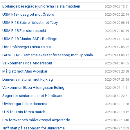
Borlänge besegrade juniorerna i sista matchen
2020-09-26 15:31
USM F18 - oavgjort mot Örebro
2020-09-20 22:49
USM F-18 Större förlust mot Täby
2020-09-20 08:14
USM F-18 För stor respekt
2020-09-20 07:49
USM F-18 "Junior-SM" i Borlänge
2020-09-17 15:13
Uddamålsseger i sista i sista!
2020-09-12 06:22
GAMEDAY - Damerna avslutar försäsong mot Uppsala
2020-09-11 06:17
Välkommen Frida Andersson!
2020-09-10 04:55
Målglatt mot Alas A-pojkar
2020-09-08 23:38
Damerna matchar mot Pojklag
2020-09-07 23:28
Välkommen Ebba Hildingsson Edling
2020-09-07 11:41
Seger för seniorerna mot Härnösand
2020-08-30 22:51
Utvisningar fällde damerna
2020-08-30 11:38
U19 föll i sin första match
2020-08-29 18:12
Bra försvar och målvaktsspel avgörande
2020-08-29 13:48
Tuff start på säsongen för Juniorerna
2020-08-29 13:39