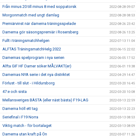
Från minus 20 till minus 8 med soppatorsk
2022-08-28 09:07
Morgonmatch med ungt damlag
2022-08-28 08:53
Premiärvinst när damerna träningsspelade
2022-08-26 23:42
Damerna gör säsongspremiär i Rosersberg
2022-08-26 13:25
Fullt i träningsmatchhelgen
2022-07-13 11:04
ALFTAS TräningsmatchHelg 2022
2022-06-15 22:02
Damernas spelprogram i nya serien
2022-06-05 17:52
Alfta GIF HF Damer söker MÅLVAKT(er)
2022-06-01 19:38
Damernas NYA serie i det nya distriktet
2022-04-29 14:47
Förlust - till slut - i Hildursborg
2022-03-20 16:45
47:e och sista
2022-03-20 10:08
Mellansveriges BÄSTA (eller näst bästa) F19-LAG
2022-03-13 22:59
Damerna höll ett tag
2022-03-13 22:23
Seriefinal i F19 Norra
2022-03-13 08:53
Viktig match - för bortalaget
2022-03-13 08:09
Damerna utan kraft på Ön
2022-03-07 11:26