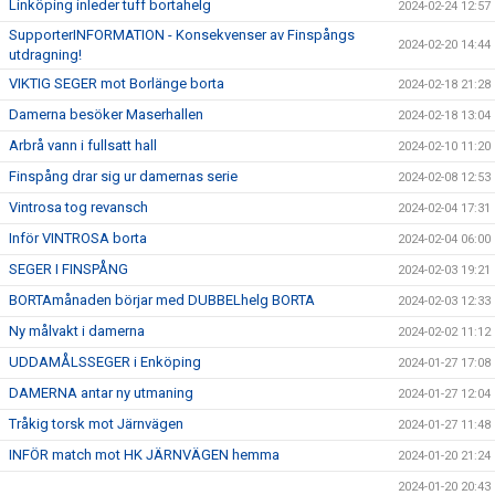
Linköping inleder tuff bortahelg
2024-02-24 12:57
SupporterINFORMATION - Konsekvenser av Finspångs
2024-02-20 14:44
utdragning!
VIKTIG SEGER mot Borlänge borta
2024-02-18 21:28
Damerna besöker Maserhallen
2024-02-18 13:04
Arbrå vann i fullsatt hall
2024-02-10 11:20
Finspång drar sig ur damernas serie
2024-02-08 12:53
Vintrosa tog revansch
2024-02-04 17:31
Inför VINTROSA borta
2024-02-04 06:00
SEGER I FINSPÅNG
2024-02-03 19:21
BORTAmånaden börjar med DUBBELhelg BORTA
2024-02-03 12:33
Ny målvakt i damerna
2024-02-02 11:12
UDDAMÅLSSEGER i Enköping
2024-01-27 17:08
DAMERNA antar ny utmaning
2024-01-27 12:04
Tråkig torsk mot Järnvägen
2024-01-27 11:48
INFÖR match mot HK JÄRNVÄGEN hemma
2024-01-20 21:24
2024-01-20 20:43