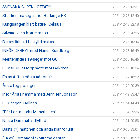
SVENSKA CUPEN LOTTAT!!!
2021-12-25 13:31
Stor hemmaseger mot Borlänge HK
2021-12-25 12:40
Kungsängen klart bättre i Celsius
2021-12-18 22:18
Silwing vann bottenmötet
2021-12-18 20:26
Derbyförlust i fartfylld match
2021-12-04 10:46
INFÖR DERBYT med Hanna Sundberg
2021-12-03 16:49
Meriterande F19-seger mot GUIF
2021-12-03 16:46
F19: SEGER i toppmöte mot Göksten
2021-11-28 18:54
En av Alftas bästa någonsin
2021-11-27 18:22
Årsta tog poängen
2021-11-20 20:39
Inför Årsta hemma med Jennifer Jonsson
2021-11-19 23:47
F19-seger i Bollnäs
2021-11-14 14:48
"För kort match i Maserhallen"
2021-11-14 09:36
Nästa Dammatch flyttad
2021-11-01 20:53
Bästa (?) matchen och ändå klar förlust
2021-10-30 23:04
(En av) Förhandsfavoriterna gästar
2021-10-30 13:17