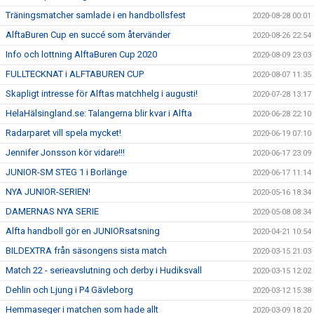
Träningsmatcher samlade i en handbollsfest
2020-08-28 00:01
AlftaBuren Cup en succé som återvänder
2020-08-26 22:54
Info och lottning AlftaBuren Cup 2020
2020-08-09 23:03
FULLTECKNAT i ALFTABUREN CUP
2020-08-07 11:35
Skapligt intresse för Alftas matchhelg i augusti!
2020-07-28 13:17
HelaHälsingland.se: Talangerna blir kvar i Alfta
2020-06-28 22:10
Radarparet vill spela mycket!
2020-06-19 07:10
Jennifer Jonsson kör vidare!!!
2020-06-17 23:09
JUNIOR-SM STEG 1 i Borlänge
2020-06-17 11:14
NYA JUNIOR-SERIEN!
2020-05-16 18:34
DAMERNAS NYA SERIE
2020-05-08 08:34
Alfta handboll gör en JUNIORsatsning
2020-04-21 10:54
BILDEXTRA från säsongens sista match
2020-03-15 21:03
Match 22 - serieavslutning och derby i Hudiksvall
2020-03-15 12:02
Dehlin och Ljung i P4 Gävleborg
2020-03-12 15:38
Hemmaseger i matchen som hade allt
2020-03-09 18:20