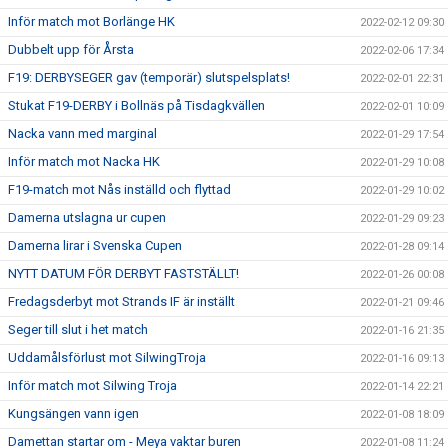
Inför match mot Borlänge HK
2022-02-12 09:30
Dubbelt upp för Årsta
2022-02-06 17:34
F19: DERBYSEGER gav (temporär) slutspelsplats!
2022-02-01 22:31
Stukat F19-DERBY i Bollnäs på Tisdagkvällen
2022-02-01 10:09
Nacka vann med marginal
2022-01-29 17:54
Inför match mot Nacka HK
2022-01-29 10:08
F19-match mot Nås inställd och flyttad
2022-01-29 10:02
Damerna utslagna ur cupen
2022-01-29 09:23
Damerna lirar i Svenska Cupen
2022-01-28 09:14
NYTT DATUM FÖR DERBYT FASTSTÄLLT!
2022-01-26 00:08
Fredagsderbyt mot Strands IF är inställt
2022-01-21 09:46
Seger till slut i het match
2022-01-16 21:35
Uddamålsförlust mot SilwingTroja
2022-01-16 09:13
Inför match mot Silwing Troja
2022-01-14 22:21
Kungsängen vann igen
2022-01-08 18:09
Damettan startar om - Meya vaktar buren
2022-01-08 11:24