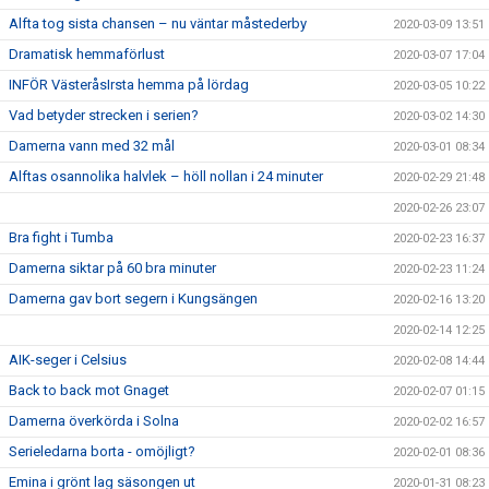
Alfta tog sista chansen – nu väntar måstederby
2020-03-09 13:51
Dramatisk hemmaförlust
2020-03-07 17:04
INFÖR VästeråsIrsta hemma på lördag
2020-03-05 10:22
Vad betyder strecken i serien?
2020-03-02 14:30
Damerna vann med 32 mål
2020-03-01 08:34
Alftas osannolika halvlek – höll nollan i 24 minuter
2020-02-29 21:48
2020-02-26 23:07
Bra fight i Tumba
2020-02-23 16:37
Damerna siktar på 60 bra minuter
2020-02-23 11:24
Damerna gav bort segern i Kungsängen
2020-02-16 13:20
2020-02-14 12:25
AIK-seger i Celsius
2020-02-08 14:44
Back to back mot Gnaget
2020-02-07 01:15
Damerna överkörda i Solna
2020-02-02 16:57
Serieledarna borta - omöjligt?
2020-02-01 08:36
Emina i grönt lag säsongen ut
2020-01-31 08:23