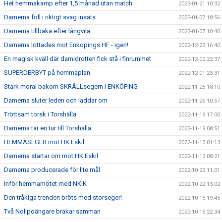
Het hemmakamp efter 1,5 månad utan match
2023-01-21 10:32
Damerna föll i riktigt svag insats
2023-01-07 18:56
Damerna tillbaka efter långvila
2023-01-07 10:40
Damerna lottades mot Enköpings HF - igen!
2022-12-23 16:40
En magisk kväll där damidrotten fick stå i finrummet
2022-12-02 22:37
SUPERDERBYT på hemmaplan
2022-12-01 23:31
Stark moral bakom SKRÄLLsegern i ENKÖPING
2022-11-26 18:10
Damerna sluter leden och laddar om
2022-11-26 10:57
Tröttsam torsk i Torshälla
2022-11-19 17:00
Damerna tar en tur till Torshälla
2022-11-19 08:51
HEMMASEGER mot HK Eskil
2022-11-13 01:13
Damerna startar om mot HK Eskil
2022-11-12 08:21
Damerna producerade för lite mål
2022-10-23 11:01
Inför hemmamötet med NKIK
2022-10-22 13:02
Den tråkiga trenden bröts med storseger!
2022-10-16 19:45
Två Nollpoängare brakar samman
2022-10-15 22:34