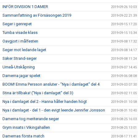
INFÖR DIVISION 1 DAMER
2019-09-26 10:03
Sammanfattning av Försäsongen 2019
2019-09-22 21:39
Seger i genrepet
2019-09-15 17:20
Tumba visade klass
2019-09-15 15:34
Oavgjort i målfesten
2019-09-08 17:32
Seger mot ledande laget
2019-09-08 14:17
Säker Strand-seger
2019-09-08 11:24
Umeå-Utskåpning
2019-09-07 14:45
Damerna jagar spelet
2019-09-06 08:08
BOOM! Emma Persson ansluter - "Nya i damlaget" del 4
2019-09-03 07:30
Stina är tillbaka! ("Nya i damlaget" del 3)
2019-09-02 11:05
Nya i damlaget del 2 - Hanna håller handen högt
2019-09-01 10:58
Nya i damlaget - del 1 - den evigt leende Jennifer Jonsson
2019-08-31 10:40
Damerna tog meriterande seger
2019-08-25 16:03
Grym insats i Vikingahallen
2019-08-25 13:01
Damernas första match
2019-08-17 11:41