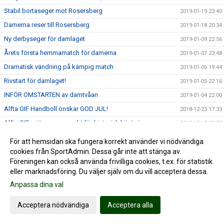
Stabil bortaseger mot Rosersberg
2019-01-19 23:40
Damerna reser till Rosersberg
2019-01-18 20:34
Ny derbyseger för damlaget
2019-01-09 22:56
Årets första hemmamatch för damerna
2019-01-07 23:48
Dramatisk vändning på kämpig match
2019-01-06 19:44
Rivstart för damlaget!
2019-01-05 22:16
INFÖR OMSTARTEN av damtvåan
2019-01-04 22:00
Alfta GIF Handboll önskar GOD JUL!
2018-12-23 17:33
Alfta GIF satte snygg punkt för historisk höstsäsong
2018-12-15 22:59
Svårspelat när damerna kompletterade hösten
2018-12-15 17:25
För att hemsidan ska fungera korrekt använder vi nödvändiga
Damerna möter ännu ett topplag
cookies från SportAdmin. Dessa går inte att stänga av.
2018-12-13 22:30
Föreningen kan också använda frivilliga cookies, t.ex. för statistik
14-målsseger i Maserhallen
2018-12-08 21:52
eller marknadsföring. Du väljer själv om du vill acceptera dessa.
"Högriskmatch" i Maser...
2018-12-08 06:47
Anpassa dina val
Händelserikt toppmöte mot Rosersberg
2018-12-02 17:04
Acceptera nödvändiga
Acceptera alla
INFÖR Rosersberg hemma med Moa
2018-11-29 23:07
Handbollshöjdare i Decemberdrag
2018-11-26 23:19