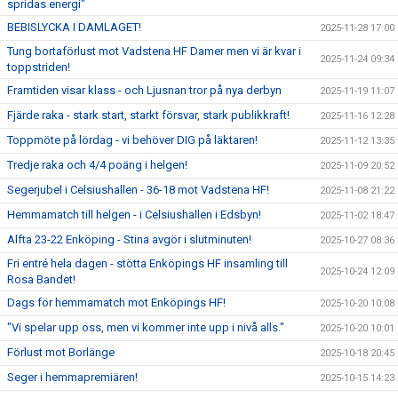
spridas energi"
BEBISLYCKA I DAMLAGET!
2025-11-28 17:00
Tung bortaförlust mot Vadstena HF Damer men vi är kvar i
2025-11-24 09:34
toppstriden!
Framtiden visar klass - och Ljusnan tror på nya derbyn
2025-11-19 11:07
Fjärde raka - stark start, starkt försvar, stark publikkraft!
2025-11-16 12:28
Toppmöte på lördag - vi behöver DIG på läktaren!
2025-11-12 13:35
Tredje raka och 4/4 poäng i helgen!
2025-11-09 20:52
Segerjubel i Celsiushallen - 36-18 mot Vadstena HF!
2025-11-08 21:22
Hemmamatch till helgen - i Celsiushallen i Edsbyn!
2025-11-02 18:47
Alfta 23-22 Enköping - Stina avgör i slutminuten!
2025-10-27 08:36
Fri entré hela dagen - stötta Enköpings HF insamling till
2025-10-24 12:09
Rosa Bandet!
Dags för hemmamatch mot Enköpings HF!
2025-10-20 10:08
"Vi spelar upp oss, men vi kommer inte upp i nivå alls."
2025-10-20 10:01
Förlust mot Borlänge
2025-10-18 20:45
Seger i hemmapremiären!
2025-10-15 14:23