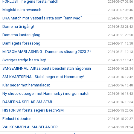
FÖRLUST i helgens första match
2024-09-07 06:56
Magiskt nära revansch
2024-09-07 06:46
BRA Match mot Västerås Irsta som "rann iväg"
2024-09-07 06:43
Damerna är igång!
2024-08-23 21:42
Damerna kastar igång...
2024-08-21 20:20
Damlagets försäsong
2024-08-11 16:38
MIDSOMMARLÄSNING - Damernas säsong 2023-24
2024-06-21 12:13
Sveriges tredje bästa lag!
2024-06-17 16:47
SM-SEMIFINAL: Alftas bästa beachmatch någonsin
2024-06-16 21:34
SM-KVARTSFINAL Stabil seger mot Hammarby!
2024-06-16 17:42
Klar seger mot hemmalaget
2024-06-16 16:48
Ny shoot-outseger mot Hammarby i morgonmatch
2024-06-16 16:43
DAMERNA SPELAR SM-SEMI
2024-06-16 13:34
HISTORISK första seger i Beach-SM
2024-06-15 23:06
Förlust i debuten
2024-06-15 22:37
VÄLKOMMEN ALMA SELANDER!
2024-06-13 21:24