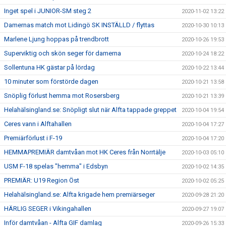
Inget spel i JUNIOR-SM steg 2
2020-11-02 13:22
Damernas match mot Lidingö SK INSTÄLLD / flyttas
2020-10-30 10:13
Marlene Ljung hoppas på trendbrott
2020-10-26 19:53
Superviktig och skön seger för damerna
2020-10-24 18:22
Sollentuna HK gästar på lördag
2020-10-22 13:44
10 minuter som förstörde dagen
2020-10-21 13:58
Snöplig förlust hemma mot Rosersberg
2020-10-21 13:39
Helahälsingland.se: Snöpligt slut när Alfta tappade greppet
2020-10-04 19:54
Ceres vann i Alftahallen
2020-10-04 17:27
Premiärförlust i F-19
2020-10-04 17:20
HEMMAPREMIÄR damtvåan mot HK Ceres från Norrtälje
2020-10-03 05:10
USM F-18 spelas "hemma" i Edsbyn
2020-10-02 14:35
PREMIÄR: U19 Region Öst
2020-10-02 05:25
Helahälsingland.se: Alfta krigade hem premiärseger
2020-09-28 21:20
HÄRLIG SEGER i Vikingahallen
2020-09-27 19:07
Inför damtvåan - Alfta GIF damlag
2020-09-26 15:33