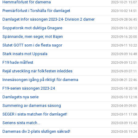
Hemmaförlust för damerna
2023-10-21 15:07
Premiärförlust i Torshälla för damlaget
2023-10-02 14:51
Damlaget Inför säsongen 2023-24- Division 2 damer
2023-09-28 06:45
Soppatorsk mot duktiga Gnagare
2023-09-16 20:12
Spännande, men seger, mot Bajen
2023-09-16 20:00
Slutet GOTT som i de flesta sagor
2023-09-11 10:22
Stark insats mot Uppsala
2023-09-09 16:48
F19 hade målfest
2023-09-09 12:51
Rejäl utveckling när folkfesten inleddes
2023-09-09 07:11
Innesäsongen igång på riktigt för damerna
2023-08-21 22:46
F19-serien säsongen 2023-24
2023-05-18 20:18
Damlagets nya serie
2023-05-10 12:18
Summering av damernas säsong
2023-04-09 09:01
SEGER i sista matchen för damlaget!
2023-03-11 17:08
Seriens sista match...
2023-03-09 15:42
Damernas div 2-plats slutligen säkrad!
2023-03-05 19:24