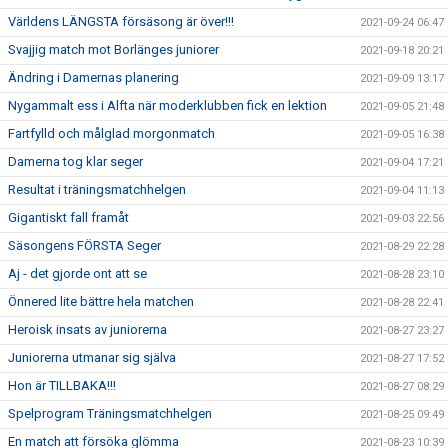
Världens LÄNGSTA försäsong är över!!!
2021-09-24 06:47
Svajjig match mot Borlänges juniorer
2021-09-18 20:21
Ändring i Damernas planering
2021-09-09 13:17
Nygammalt ess i Alfta när moderklubben fick en lektion
2021-09-05 21:48
Fartfylld och målglad morgonmatch
2021-09-05 16:38
Damerna tog klar seger
2021-09-04 17:21
Resultat i träningsmatchhelgen
2021-09-04 11:13
Gigantiskt fall framåt
2021-09-03 22:56
Säsongens FÖRSTA Seger
2021-08-29 22:28
Aj - det gjorde ont att se
2021-08-28 23:10
Önnered lite bättre hela matchen
2021-08-28 22:41
Heroisk insats av juniorerna
2021-08-27 23:27
Juniorerna utmanar sig själva
2021-08-27 17:52
Hon är TILLBAKA!!!
2021-08-27 08:29
Spelprogram Träningsmatchhelgen
2021-08-25 09:49
En match att försöka glömma
2021-08-23 10:39