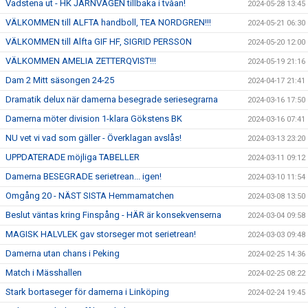
Vadstena ut - HK JÄRNVÄGEN tillbaka i tvåan!
2024-05-28 13:45
VÄLKOMMEN till ALFTA handboll, TEA NORDGREN!!!
2024-05-21 06:30
VÄLKOMMEN till Alfta GIF HF, SIGRID PERSSON
2024-05-20 12:00
VÄLKOMMEN AMELIA ZETTERQVIST!!!
2024-05-19 21:16
Dam 2 Mitt säsongen 24-25
2024-04-17 21:41
Dramatik delux när damerna besegrade seriesegrarna
2024-03-16 17:50
Damerna möter division 1-klara Gökstens BK
2024-03-16 07:41
NU vet vi vad som gäller - Överklagan avslås!
2024-03-13 23:20
UPPDATERADE möjliga TABELLER
2024-03-11 09:12
Damerna BESEGRADE serietrean... igen!
2024-03-10 11:54
Omgång 20 - NÄST SISTA Hemmamatchen
2024-03-08 13:50
Beslut väntas kring Finspång - HÄR är konsekvenserna
2024-03-04 09:58
MAGISK HALVLEK gav storseger mot serietrean!
2024-03-03 09:48
Damerna utan chans i Peking
2024-02-25 14:36
Match i Mässhallen
2024-02-25 08:22
Stark bortaseger för damerna i Linköping
2024-02-24 19:45