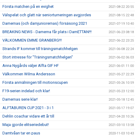
Första matchen på en evighet
2021-08-22 20:55
Välspelat och glatt när seniorturneringen avgjordes
2021-08-15 22:48
Damernas (och damjuniorernas) försäsong 2021
2021-07-19 10:40
BREAKING NEWS - Damerna får plats i DamETTAN!!!
2021-06-23 08:18
VÄLKOMMEN EMME GRANBERG!!!
2021-06-22 23:25
Strands IF kommer till träningsmatchhelgen
2021-06-08 22:24
Stort intresse för "Träningsmatchhelgen"
2021-06-02 06:03
Anna Nygårds väljer Alfta GIF HF
2021-06-01 11:00
Välkommen Wilma Andersson
2021-05-27 22:29
Första anmälningen till motionscupen
2021-05-26 10:59
F19-serien indelad och klar!
2021-05-23 12:00
Damernas serie klar!
2021-05-18 12:45
ALFTABUREN CUP 2021 - 3 i 1
2021-05-17 19:07
Dehlin coachar vidare ett år till
2021-04-20 10:26
Maja gjorde elitseriedebut!
2021-03-10 13:58
Damtvåan tar en paus
2020-11-03 10:43