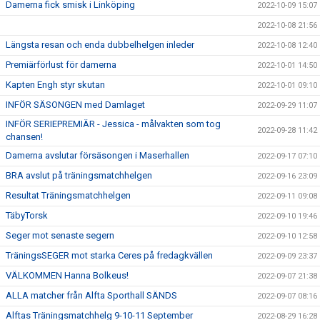
Damerna fick smisk i Linköping
2022-10-09 15:07
2022-10-08 21:56
Längsta resan och enda dubbelhelgen inleder
2022-10-08 12:40
Premiärförlust för damerna
2022-10-01 14:50
Kapten Engh styr skutan
2022-10-01 09:10
INFÖR SÄSONGEN med Damlaget
2022-09-29 11:07
INFÖR SERIEPREMIÄR - Jessica - målvakten som tog
2022-09-28 11:42
chansen!
Damerna avslutar försäsongen i Maserhallen
2022-09-17 07:10
BRA avslut på träningsmatchhelgen
2022-09-16 23:09
Resultat Träningsmatchhelgen
2022-09-11 09:08
TäbyTorsk
2022-09-10 19:46
Seger mot senaste segern
2022-09-10 12:58
TräningsSEGER mot starka Ceres på fredagkvällen
2022-09-09 23:37
VÄLKOMMEN Hanna Bolkeus!
2022-09-07 21:38
ALLA matcher från Alfta Sporthall SÄNDS
2022-09-07 08:16
Alftas Träningsmatchhelg 9-10-11 September
2022-08-29 16:28