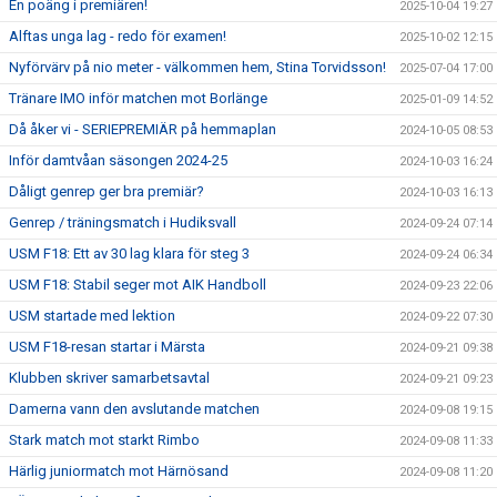
En poäng i premiären!
2025-10-04 19:27
Alftas unga lag - redo för examen!
2025-10-02 12:15
Nyförvärv på nio meter - välkommen hem, Stina Torvidsson!
2025-07-04 17:00
Tränare IMO inför matchen mot Borlänge
2025-01-09 14:52
Då åker vi - SERIEPREMIÄR på hemmaplan
2024-10-05 08:53
Inför damtvåan säsongen 2024-25
2024-10-03 16:24
Dåligt genrep ger bra premiär?
2024-10-03 16:13
Genrep / träningsmatch i Hudiksvall
2024-09-24 07:14
USM F18: Ett av 30 lag klara för steg 3
2024-09-24 06:34
USM F18: Stabil seger mot AIK Handboll
2024-09-23 22:06
USM startade med lektion
2024-09-22 07:30
USM F18-resan startar i Märsta
2024-09-21 09:38
Klubben skriver samarbetsavtal
2024-09-21 09:23
Damerna vann den avslutande matchen
2024-09-08 19:15
Stark match mot starkt Rimbo
2024-09-08 11:33
Härlig juniormatch mot Härnösand
2024-09-08 11:20