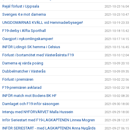
Rejäl förlust i Uppsala
2021-10-23 16:04
Sveriges 4:e mot damerna
2021-10-23 10:47
UNGDOMARNAS KVÄLL vid Hemmaderbyseger!
2021-10-19 23:33
F19-derby i Alfta Sporthall
2021-10-18 15:42
Oavgjort i nykomlingskampen!
2021-10-17 14:15
INFÖR Lidingö SK hemma i Celsius
2021-10-15 16:45
Förlust i bortamötet med VästeråsIrsta F19
2021-10-10 12:04
Damerna ej värda poäng
2021-10-09 20:10
Dubbelmatcher i Västerås
2021-10-09 09:35
Förlust i premiären
2021-10-02 22:56
F19-premiären avklarad
2021-10-02 22:18
INFÖR match mot Bodens BK HF
2021-10-02 08:20
Damlaget och F19 inför säsongen
2021-09-30 18:00
Intervju med NYFÖRVÄRVET Malla Hussein
2021-09-29 18:00
Inför Seriestart med F19-LAGKAPTENEN Linnea Mogren
2021-09-28 12:37
INFÖR SERIESTART - med LAGKAPTENEN Anna Nygårds
2021-09-27 06:15