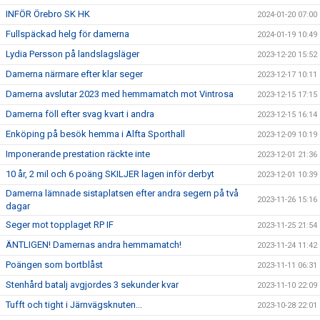
INFÖR Örebro SK HK
2024-01-20 07:00
Fullspäckad helg för damerna
2024-01-19 10:49
Lydia Persson på landslagsläger
2023-12-20 15:52
Damerna närmare efter klar seger
2023-12-17 10:11
Damerna avslutar 2023 med hemmamatch mot Vintrosa
2023-12-15 17:15
Damerna föll efter svag kvart i andra
2023-12-15 16:14
Enköping på besök hemma i Alfta Sporthall
2023-12-09 10:19
Imponerande prestation räckte inte
2023-12-01 21:36
10 år, 2 mil och 6 poäng SKILJER lagen inför derbyt
2023-12-01 10:39
Damerna lämnade sistaplatsen efter andra segern på två
2023-11-26 15:16
dagar
Seger mot topplaget RP IF
2023-11-25 21:54
ÄNTLIGEN! Damernas andra hemmamatch!
2023-11-24 11:42
Poängen som bortblåst
2023-11-11 06:31
Stenhård batalj avgjordes 3 sekunder kvar
2023-11-10 22:09
Tufft och tight i Järnvägsknuten...
2023-10-28 22:01