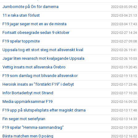
Jumbomöte på Ön för damerna
2022-03-05 09:42
11:e raka utan förlust
2022-03-04 21:13
F19 jagar seger mot en av de minsta
2022-03-04 17:43
Fortsatt obesegrade sedan 9 oktober
2022-02-27 14:24
F19 spelar toppmöte
2022-02-27 09:08
Uppsala tog ett stort steg mot allsvenskt kval
2022-02-26 19:41
Jagar liten revansch mot kvaljagande Uppsala
2022-02-26 10:03
Vettig insats mot allsvenska Örebro
2022-02-19 20:45
F19 som damlag mot blivande allsvenskor
2022-02-19 13:15
Heroisk insats av "förstärkt F19" i derbyt
2022-02-17 23:46
Inför Bortaderbyt mot Strand
2022-02-17 10:20
Media uppmärksammar F19
2022-02-16 09:32
F19 upp på slutspelsplats efter magiskt drama
2022-02-13 17:48
Fin seger mot seriefyran
2022-02-13 14:33
F19 spelar "Hemma-sammandrag"
2022-02-13 09:39
Bästa matchen men 0 poäng
2022-02-12 16:02