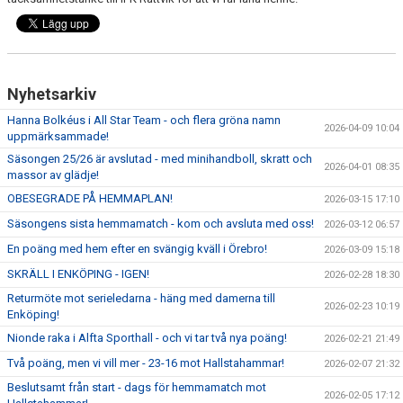
Nyhetsarkiv
Hanna Bolkéus i All Star Team - och flera gröna namn
2026-04-09 10:04
uppmärksammade!
Säsongen 25/26 är avslutad - med minihandboll, skratt och
2026-04-01 08:35
massor av glädje!
OBESEGRADE PÅ HEMMAPLAN!
2026-03-15 17:10
Säsongens sista hemmamatch - kom och avsluta med oss!
2026-03-12 06:57
En poäng med hem efter en svängig kväll i Örebro!
2026-03-09 15:18
SKRÄLL I ENKÖPING - IGEN!
2026-02-28 18:30
Returmöte mot serieledarna - häng med damerna till
2026-02-23 10:19
Enköping!
Nionde raka i Alfta Sporthall - och vi tar två nya poäng!
2026-02-21 21:49
Två poäng, men vi vill mer - 23-16 mot Hallstahammar!
2026-02-07 21:32
Beslutsamt från start - dags för hemmamatch mot
2026-02-05 17:12