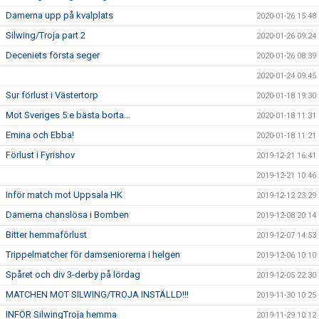
Damerna upp på kvalplats
2020-01-26 15:48
Silwing/Troja part 2
2020-01-26 09:24
Deceniets första seger
2020-01-26 08:39
2020-01-24 09:45
Sur förlust i Västertorp
2020-01-18 19:30
Mot Sveriges 5:e bästa borta...
2020-01-18 11:31
Emina och Ebba!
2020-01-18 11:21
Förlust i Fyrishov
2019-12-21 16:41
2019-12-21 10:46
Inför match mot Uppsala HK
2019-12-12 23:29
Damerna chanslösa i Bomben
2019-12-08 20:14
Bitter hemmaförlust
2019-12-07 14:53
Trippelmatcher för damseniorerna i helgen
2019-12-06 10:10
Spåret och div 3-derby på lördag
2019-12-05 22:30
MATCHEN MOT SILWING/TROJA INSTÄLLD!!!
2019-11-30 10:25
INFÖR SilwingTroja hemma
2019-11-29 10:12