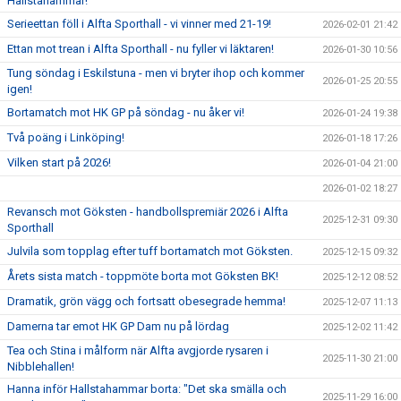
Hallstahammar!
Serieettan föll i Alfta Sporthall - vi vinner med 21-19!
2026-02-01 21:42
Ettan mot trean i Alfta Sporthall - nu fyller vi läktaren!
2026-01-30 10:56
Tung söndag i Eskilstuna - men vi bryter ihop och kommer
2026-01-25 20:55
igen!
Bortamatch mot HK GP på söndag - nu åker vi!
2026-01-24 19:38
Två poäng i Linköping!
2026-01-18 17:26
Vilken start på 2026!
2026-01-04 21:00
2026-01-02 18:27
Revansch mot Göksten - handbollspremiär 2026 i Alfta
2025-12-31 09:30
Sporthall
Julvila som topplag efter tuff bortamatch mot Göksten.
2025-12-15 09:32
Årets sista match - toppmöte borta mot Göksten BK!
2025-12-12 08:52
Dramatik, grön vägg och fortsatt obesegrade hemma!
2025-12-07 11:13
Damerna tar emot HK GP Dam nu på lördag
2025-12-02 11:42
Tea och Stina i målform när Alfta avgjorde rysaren i
2025-11-30 21:00
Nibblehallen!
Hanna inför Hallstahammar borta: "Det ska smälla och
2025-11-29 16:00