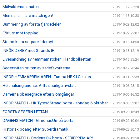
Målvakternas match
2019-11-17 22:28
Men nu läll... äre match igen!
2019-11-15 10:33
Summering av första fjärdedelen
2019-10-29 12:02
Förlust mot topplag
2019-10-27 22:07
Strand klara segrare i derbyt
2019-10-19 14:50
INFÖR DERBY mot Strands IF
2019-10-18 12:19
Livesändning av hemmamatcher i Handbollsettan
2019-10-16 23:24
Segersviten bruten av seriefavoriterna
2019-10-12 20:44
INFÖR HEMMAPREMIÄREN - Tumba HBK i Celsius
2019-10-11 09:39
Helahälsingland.se: Alftas härliga rivstart
2019-10-06 23:15
Damerna obesegrade efter 3 omgångar
2019-10-06 16:32
INFÖR MATCH - HK TyresöStrand borta - söndag 6 oktober
2019-10-05 09:07
FÖRSTA SEGERN I ETTAN
2019-09-29 18:49
DAGENS MATCH - GimonäsUmeå borta
2019-09-29 10:04
Historisk poäng efter Superdramatik
2019-09-28 20:13
INFÖR MATCH - Bodens BK borta - SERIEPREMIÄR!
2019-09-27 19:50