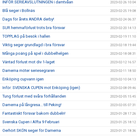
INFÖR SERIEAVSLUTNINGEN i damtvåan
2023-02-26 10:04
Blå seger i Bollnäs
2023-02-25 19:08
Dags för årets ANDRA derby!
2023-02-24 06:37
SUR hemmaförlust trots bra försvar
2023-02-20 14:13
TOPPLAG på besök i hallen
2023-02-19 11:10
Viktig seger grundlagd i bra försvar
2023-02-18 19:44
Många poäng på spel i dubbelhelgen
2023-02-18 08:31
Väntad förlust mot div 1-laget
2023-02-12 16:57
Damerna möter seriesegraren
2023-02-11 18:50
Enköping cupvann igen
2023-02-10 04:13
Inför: SVENSKA CUPEN mot Enköping (igen)
2023-02-08 09:46
Tung förlust med svåra förhållanden
2023-02-05 15:45
Damerna på långresa... till Peking!
2023-02-05 07:31
Fantastiskt försvar bakom dubbeln!
2023-01-28 17:26
Svenska Cupen i Alfta 9 Februari
2023-01-25 18:12
Oerhört SKÖN seger för Damerna
2023-01-21 18:36