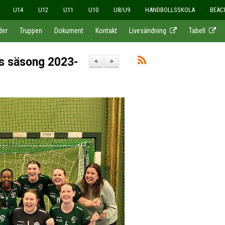
U14
U12
U11
U10
U8/U9
HANDBOLLSSKOLA
BEAC
der
Truppen
Dokument
Kontakt
Livesändning
Tabell
 säsong 2023-
<
>