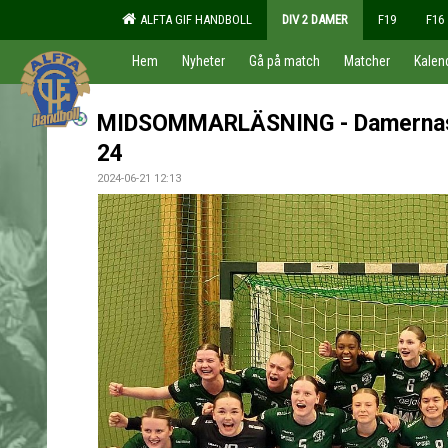
ALFTA GIF HANDBOLL
DIV 2 DAMER
F19
F16
Hem
Nyheter
Gå på match
Matcher
Kalen
MIDSOMMARLÄSNING - Damernas
24
2024-06-21 12:13