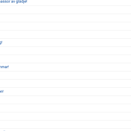
assor av glädje!
g!
mmar!
en!