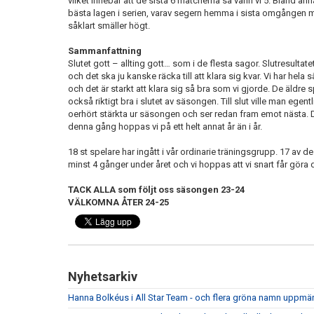
vilket innebär att de sista 6 matcherna så vann vi 5. Bland a
bästa lagen i serien, varav segern hemma i sista omgången 
såklart smäller högt.
Sammanfattning
Slutet gott – allting gott… som i de flesta sagor. Slutresultat
och det ska ju kanske räcka till att klara sig kvar. Vi har hel
och det är starkt att klara sig så bra som vi gjorde. De äldre 
också riktigt bra i slutet av säsongen. Till slut ville man egentli
oerhört stärkta ur säsongen och ser redan fram emot nästa. De
denna gång hoppas vi på ett helt annat år än i år.
18 st spelare har ingått i vår ordinarie träningsgrupp. 17 av des
minst 4 gånger under året och vi hoppas att vi snart får göra 
TACK ALLA som följt oss säsongen 23-24
VÄLKOMNA ÅTER 24-25
Nyhetsarkiv
Hanna Bolkéus i All Star Team - och flera gröna namn upp