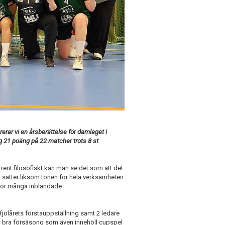
ar vi en årsberättelse för damlaget i
 tog 21 poäng på 22 matcher trots 8 st
 rent filosofiskt kan man se det som att det
et sätter liksom tonen för hela verksamheten
 för många inblandade.
jolårets förstauppställning samt 2 ledare
en bra försäsong som även innehöll cupspel