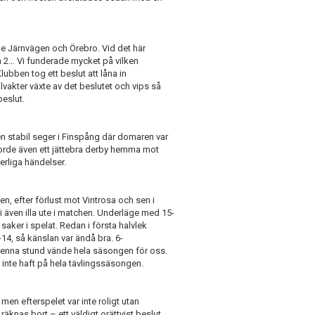
de Järnvägen och Örebro. Vid det här
sion 2… Vi funderade mycket på vilken
lubben tog ett beslut att låna in
vakter växte av det beslutet och vips så
beslut.
 en stabil seger i Finspång där domaren var
gjorde även ett jättebra derby hemma mot
erliga händelser.
len, efter förlust mot Vintrosa och sen i
 även illa ute i matchen. Underläge med 15-
 saker i spelat. Redan i första halvlek
-14, så känslan var ändå bra. 6-
i denna stund vände hela säsongen för oss.
 inte haft på hela tävlingssäsongen.
men efterspelet var inte roligt utan
räknas bort – ett väldigt orättvist beslut,