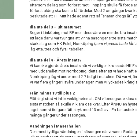
eftersom de lag som förlorat mot Finspång skulle få fördela
förlorat aldrig ska kunna få fördelar. Med 2 omgångar kvar 
beslutade att HF Mitt hade agerat rätt så ”snaran drogs åt” ytter
Illa ute del 3 – ultimatumet
Seger i Linköping mot RP men dessvärre en mindre bra insats 
ett läge där vi var tvungna att vinna säsongens tre sista match
starka lag som HK Eskil, Norrköping (
som vi precis hade fått s
låg etta, trea och fyra i tabellen.
Illa ute del 4 - Årets insats?
Vi kanske gjorde årets insats när vi verkligen krossade HK E
med uddamålet mot Norrköping, detta efter att vi hade haft 
Norrköping låg vi under med 2-7 tidigt i matchen. Då var vi, än
Vi var flera gånger i svåra underlägen men vi lyckades krång
Från minus 13 till plus 2
Plötsligt stod vi inför verkligheten att OM vi besegrade klara
sista matchen så skulle vi klara oss kvar. Efter ÄNNU en hyst
laget som vi tidigare fått stryk med 13 mål av… En fantastisk i
många gånger under säsongen.
Vändningen i Maserhallen
Den mest tydliga vändningen i säsongen när vi vann i Borlänge