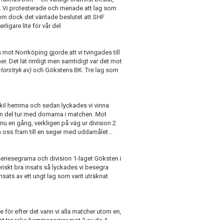
r. Vi protesterade och menade att lag som
kom dock det väntade beslutet att SHF
ligare lite för vår del
mot Norrköping gjorde att vi tvingades till
er. Det lät rimligt men samtidigt var det mot
torstryk av)
och Gökstens BK. Tre lag som
skil hemma och sedan lyckades vi vinna
en del tur med domarna i matchen. Mot
nu en gång, verkligen på väg ur division 2.
la oss fram till en seger med uddamålet…
 seriesegrarna och division 1-laget Göksten i
eriskt bra insats så lyckades vi besegra
nsats av ett ungt lag som varit uträknat
 för efter det vann vi alla matcher utom en,