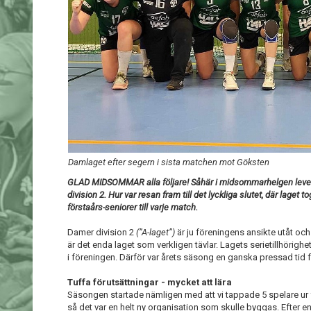
Damlaget efter segern i sista matchen mot Göksten
GLAD MIDSOMMAR alla följare! Såhär i midsommarhelgen leverer
division 2. Hur var resan fram till det lyckliga slutet, där laget
förstaårs-seniorer till varje match.
Damer division 2
(”A-laget”)
är ju föreningens ansikte utåt och
är det enda laget som verkligen tävlar. Lagets serietillhörigh
i föreningen. Därför var årets säsong en ganska pressad tid
Tuffa förutsättningar - mycket att lära
Säsongen startade nämligen med att vi tappade 5 spelare ur f
så det var en helt ny organisation som skulle byggas. Efter 