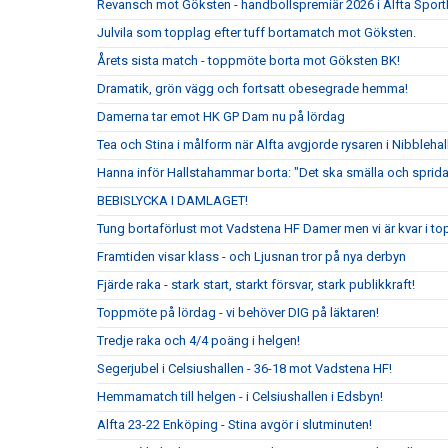
Revansch mot Göksten - handbollspremiär 2026 i Alfta Sport
Julvila som topplag efter tuff bortamatch mot Göksten.
Årets sista match - toppmöte borta mot Göksten BK!
Dramatik, grön vägg och fortsatt obesegrade hemma!
Damerna tar emot HK GP Dam nu på lördag
Tea och Stina i målform när Alfta avgjorde rysaren i Nibblehal
Hanna inför Hallstahammar borta: "Det ska smälla och sprida
BEBISLYCKA I DAMLAGET!
Tung bortaförlust mot Vadstena HF Damer men vi är kvar i to
Framtiden visar klass - och Ljusnan tror på nya derbyn
Fjärde raka - stark start, starkt försvar, stark publikkraft!
Toppmöte på lördag - vi behöver DIG på läktaren!
Tredje raka och 4/4 poäng i helgen!
Segerjubel i Celsiushallen - 36-18 mot Vadstena HF!
Hemmamatch till helgen - i Celsiushallen i Edsbyn!
Alfta 23-22 Enköping - Stina avgör i slutminuten!