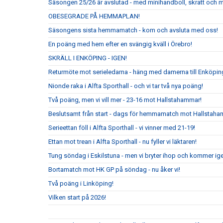
Säsongen 25/26 är avslutad - med minihandboll, skratt och m
OBESEGRADE PÅ HEMMAPLAN!
Säsongens sista hemmamatch - kom och avsluta med oss!
En poäng med hem efter en svängig kväll i Örebro!
SKRÄLL I ENKÖPING - IGEN!
Returmöte mot serieledarna - häng med damerna till Enköpin
Nionde raka i Alfta Sporthall - och vi tar två nya poäng!
Två poäng, men vi vill mer - 23-16 mot Hallstahammar!
Beslutsamt från start - dags för hemmamatch mot Hallstaha
Serieettan föll i Alfta Sporthall - vi vinner med 21-19!
Ettan mot trean i Alfta Sporthall - nu fyller vi läktaren!
Tung söndag i Eskilstuna - men vi bryter ihop och kommer ig
Bortamatch mot HK GP på söndag - nu åker vi!
Två poäng i Linköping!
Vilken start på 2026!