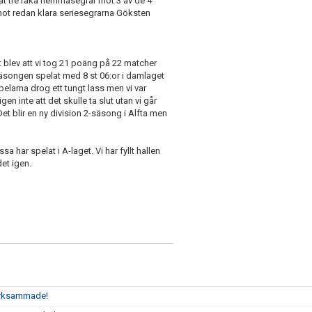
nnat tre raka hemmasegrar mot 3 av de 4
mot redan klara seriesegrarna Göksten
et blev att vi tog 21 poäng på 22 matcher
a säsongen spelat med 8 st 06:or i damlaget
spelarna drog ett tungt lass men vi var
gen inte att det skulle ta slut utan vi går
t blir en ny division 2-säsong i Alfta men
sa har spelat i A-laget. Vi har fyllt hallen
det igen.
märksammade!