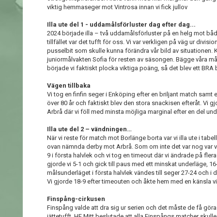
viktig hemmaseger mot Vintrosa innan vi fick jullov
Illa ute del 1 - uddamålsförluster dag efter dag...
2024 började illa – två uddamålsförluster på en helg mot bå
tillfället var det tufft för oss. Vi var verkligen på väg ur divi
pusselbit som skulle kunna förändra vår bild av situationen. K
juniormålvakten Sofia för resten av säsongen. Bägge våra mål
började vi faktiskt plocka viktiga poäng, så det blev ett BRA 
Vägen tillbaka
Vi tog en finfin seger i Enköping efter en briljant match samt
över 80 år och faktiskt blev den stora snackisen efteråt. Vi 
Arbrå där vi föll med minsta möjliga marginal efter en del und
Illa ute del 2 – vändningen…
När vi reste för match mot Borlänge borta var vi illa ute i tabel
ovan nämnda derby mot Arbrå. Som om inte det var nog var vi
9 i första halvlek och vi tog en timeout där vi ändrade på flera
gjorde vi 5-1 och gick till paus med ett minskat underläge, 16
målsunderläget i första halvlek vändes till seger 27-24 och 
Vi gjorde 18-9 efter timeouten och åkte hem med en känsla vi
Finspång-cirkusen
Finspång valde att dra sig ur serien och det måste de få göra 
jättetufft. HF Mitt beslutade att alla Finspångs matcher skulle 