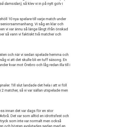
a på damsidan),
så klev vi in på nytt golv i
höll 10 nya spelare till varje match under
 i seniorsammanhang. Vi såg en klar och
men vi var ännu så länge långt ifrån önskad
ber så vann vi faktiskt två matcher och
öksten och när vi sedan spelade hemma och
såg vi att det skulle bli en tuff säsong. En
er kvar mot Örebro och låg redan illa till i
er. Till slut landade det hela i att vi föll
2 matcher, så vi var sällan utspelade men
s innan det var dags för en stor
rbrå. Det var som alltid en idrottsfest och
t tryck som inte var normalt men också
ngen och hösten avslutades sedan med en