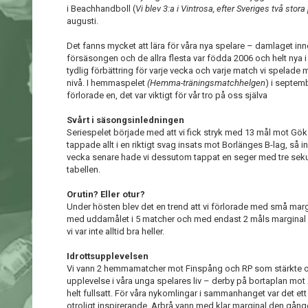
i Beachhandboll (
Vi blev 3:a i Vintrosa, efter Sveriges två stor
augusti.
Det fanns mycket att lära för våra nya spelare – damlaget inne
försäsongen och de allra flesta var födda 2006 och helt nya
tydlig förbättring för varje vecka och varje match vi spelade 
nivå. I hemmaspelet
(Hemma-träningsmatchhelgen
) i septem
förlorade en, det var viktigt för vår tro på oss själva
Svårt i säsongsinledningen
Seriespelet började med att vi fick stryk med 13 mål mot G
tappade allt i en riktigt svag insats mot Borlänges B-lag, så in
vecka senare hade vi dessutom tappat en seger med tre sekund
tabellen.
Orutin? Eller otur?
Under hösten blev det en trend att vi förlorade med små marginal
med uddamålet i 5 matcher och med endast 2 måls marginal i 
vi var inte alltid bra heller.
Idrottsupplevelsen
Vi vann 2 hemmamatcher mot Finspång och RP som stärkte os
upplevelse i våra unga spelares liv – derby på bortaplan mot A
helt fullsatt. För våra nykomlingar i sammanhanget var det et
otroligt inspirerande. Arbrå vann med klar marginal den gå