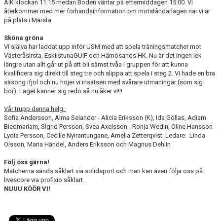
AIK klockan 11:15 medan Boden väntar på eftermiddagen 15:00. Vi
återkommer med mer förhandsinformation om motståndarlagen när vi är
på plats i Märsta
Sköna gröna
Vi själva har laddat upp inför USM med att spela träningsmatcher mot
VästeråsIrsta, EskilstunaGUIF och Härnösands HK. Nu är det ingen lek
längre utan allt går ut på att bli sämst tvåa i gruppen för att kunna
kvalificera sig direkt till steg tre och slippa att spela i steg 2. Vi hade en bra
säsong ifjol och nu höjer vi insatsen med svårare utmaningar (som sig
bör). Laget känner sig redo så nu åker vi!!!
Vår trupp denna helg:
Sofia Andersson, Alma Selander - Alicia Eriksson (K), Ida Göllas, Adiam
Biedmariam, Sigrid Persson, Svea Axelsson - Ronja Wedin, Oline Hansson -
Lydia Persson, Cecilie Nyirantungane, Amelia Zetterqvist. Ledare: Linda
Olsson, Maria Händel, Anders Eriksson och Magnus Dehlin
Följ oss gärna!
Matcherna sänds såklart via solidsport och man kan även följa oss på
livescore via profixio såklart.
NUUU KÖÖR VI!