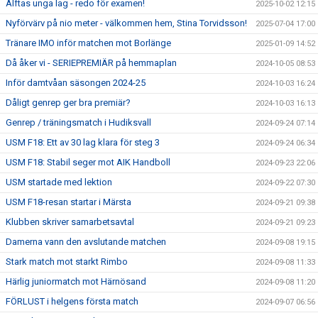
Alftas unga lag - redo för examen!
2025-10-02 12:15
Nyförvärv på nio meter - välkommen hem, Stina Torvidsson!
2025-07-04 17:00
Tränare IMO inför matchen mot Borlänge
2025-01-09 14:52
Då åker vi - SERIEPREMIÄR på hemmaplan
2024-10-05 08:53
Inför damtvåan säsongen 2024-25
2024-10-03 16:24
Dåligt genrep ger bra premiär?
2024-10-03 16:13
Genrep / träningsmatch i Hudiksvall
2024-09-24 07:14
USM F18: Ett av 30 lag klara för steg 3
2024-09-24 06:34
USM F18: Stabil seger mot AIK Handboll
2024-09-23 22:06
USM startade med lektion
2024-09-22 07:30
USM F18-resan startar i Märsta
2024-09-21 09:38
Klubben skriver samarbetsavtal
2024-09-21 09:23
Damerna vann den avslutande matchen
2024-09-08 19:15
Stark match mot starkt Rimbo
2024-09-08 11:33
Härlig juniormatch mot Härnösand
2024-09-08 11:20
FÖRLUST i helgens första match
2024-09-07 06:56