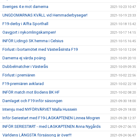
Sveriges 4:e mot damerna
2021-10-23 10:47
UNGDOMARNAS KVÄLL vid Hemmaderbyseger!
2021-10-19 23:33
F19-derby i Alfta Sporthall
2021-10-18 15:42
Oavgjort i nykomlingskampen!
2021-10-17 14:15
INFÖR Lidingö SK hemma i Celsius
2021-10-15 16:45
Förlust i bortamötet med VästeråsIrsta F19
2021-10-10 12:04
Damerna ej värda poäng
2021-10-09 20:10
Dubbelmatcher i Västerås
2021-10-09 09:35
Förlust i premiären
2021-10-02 22:56
F19-premiären avklarad
2021-10-02 22:18
INFÖR match mot Bodens BK HF
2021-10-02 08:20
Damlaget och F19 inför säsongen
2021-09-30 18:00
Intervju med NYFÖRVÄRVET Malla Hussein
2021-09-29 18:00
Inför Seriestart med F19-LAGKAPTENEN Linnea Mogren
2021-09-28 12:37
INFÖR SERIESTART - med LAGKAPTENEN Anna Nygårds
2021-09-27 06:15
Världens LÄNGSTA försäsong är över!!!
2021-09-24 06:47