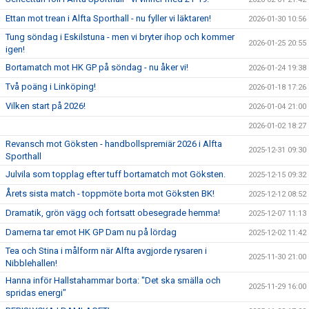
Ettan mot trean i Alfta Sporthall - nu fyller vi läktaren!
2026-01-30 10:56
Tung söndag i Eskilstuna - men vi bryter ihop och kommer
2026-01-25 20:55
igen!
Bortamatch mot HK GP på söndag - nu åker vi!
2026-01-24 19:38
Två poäng i Linköping!
2026-01-18 17:26
Vilken start på 2026!
2026-01-04 21:00
2026-01-02 18:27
Revansch mot Göksten - handbollspremiär 2026 i Alfta
2025-12-31 09:30
Sporthall
Julvila som topplag efter tuff bortamatch mot Göksten.
2025-12-15 09:32
Årets sista match - toppmöte borta mot Göksten BK!
2025-12-12 08:52
Dramatik, grön vägg och fortsatt obesegrade hemma!
2025-12-07 11:13
Damerna tar emot HK GP Dam nu på lördag
2025-12-02 11:42
Tea och Stina i målform när Alfta avgjorde rysaren i
2025-11-30 21:00
Nibblehallen!
Hanna inför Hallstahammar borta: "Det ska smälla och
2025-11-29 16:00
spridas energi"