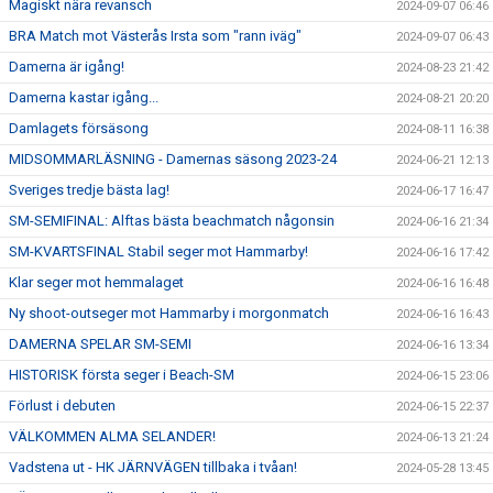
Magiskt nära revansch
2024-09-07 06:46
BRA Match mot Västerås Irsta som "rann iväg"
2024-09-07 06:43
Damerna är igång!
2024-08-23 21:42
Damerna kastar igång...
2024-08-21 20:20
Damlagets försäsong
2024-08-11 16:38
MIDSOMMARLÄSNING - Damernas säsong 2023-24
2024-06-21 12:13
Sveriges tredje bästa lag!
2024-06-17 16:47
SM-SEMIFINAL: Alftas bästa beachmatch någonsin
2024-06-16 21:34
SM-KVARTSFINAL Stabil seger mot Hammarby!
2024-06-16 17:42
Klar seger mot hemmalaget
2024-06-16 16:48
Ny shoot-outseger mot Hammarby i morgonmatch
2024-06-16 16:43
DAMERNA SPELAR SM-SEMI
2024-06-16 13:34
HISTORISK första seger i Beach-SM
2024-06-15 23:06
Förlust i debuten
2024-06-15 22:37
VÄLKOMMEN ALMA SELANDER!
2024-06-13 21:24
Vadstena ut - HK JÄRNVÄGEN tillbaka i tvåan!
2024-05-28 13:45