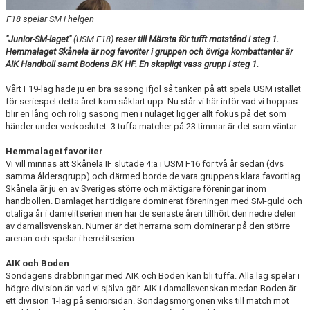
F18 spelar SM i helgen
TABELL
"Junior-SM-laget"
(USM F18)
reser till Märsta för tufft motstånd i steg 1.
Hemmalaget Skånela är nog favoriter i gruppen och övriga kombattanter är
AIK Handboll samt Bodens BK HF. En skapligt vass grupp i steg 1.
Vårt F19-lag hade ju en bra säsong ifjol så tanken på att spela USM istället
för seriespel detta året kom såklart upp. Nu står vi här inför vad vi hoppas
blir en lång och rolig säsong men i nuläget ligger allt fokus på det som
händer under veckoslutet. 3 tuffa matcher på 23 timmar är det som väntar
Hemmalaget favoriter
Vi vill minnas att Skånela IF slutade 4:a i USM F16 för två år sedan (dvs
samma åldersgrupp) och därmed borde de vara gruppens klara favoritlag.
Skånela är ju en av Sveriges större och mäktigare föreningar inom
handbollen. Damlaget har tidigare dominerat föreningen med SM-guld och
otaliga år i damelitserien men har de senaste åren tillhört den nedre delen
av damallsvenskan. Numer är det herrarna som dominerar på den större
arenan och spelar i herrelitserien.
AIK och Boden
Söndagens drabbningar med AIK och Boden kan bli tuffa. Alla lag spelar i
högre division än vad vi själva gör. AIK i damallsvenskan medan Boden är
ett division 1-lag på seniorsidan. Söndagsmorgonen viks till match mot