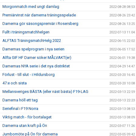
Morgonmatch med ungt damlag
2022-08-28 08:53
Premiärvinst när damerna träningsspelade
2022-08-26 23:42
Damerna gör säsongspremiär i Rosersberg
2022-08-26 13:25
Fullt i träningsmatchhelgen
2022-07-13 11:04
ALFTAS TräningsmatchHelg 2022
2022-06-15 22:02
Damernas spelprogram i nya serien
2022-06-05 17:52
Alfta GIF HF Damer söker MÅLVAKT(er)
2022-06-01 19:38
Damernas NYA serie i det nya distriktet
2022-04-29 14:47
Förlust - till slut - i Hildursborg
2022-03-20 16:45
47:e och sista
2022-03-20 10:08
Mellansveriges BÄSTA (eller näst bästa) F19-LAG
2022-03-13 22:59
Damerna höll ett tag
2022-03-13 22:23
Seriefinal i F19 Norra
2022-03-13 08:53
Viktig match - för bortalaget
2022-03-13 08:09
Damerna utan kraft på Ön
2022-03-07 11:26
Jumbomöte på Ön för damerna
2022-03-05 09:42