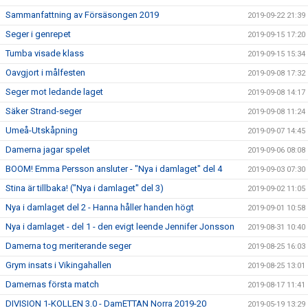
Sammanfattning av Försäsongen 2019
2019-09-22 21:39
Seger i genrepet
2019-09-15 17:20
Tumba visade klass
2019-09-15 15:34
Oavgjort i målfesten
2019-09-08 17:32
Seger mot ledande laget
2019-09-08 14:17
Säker Strand-seger
2019-09-08 11:24
Umeå-Utskåpning
2019-09-07 14:45
Damerna jagar spelet
2019-09-06 08:08
BOOM! Emma Persson ansluter - "Nya i damlaget" del 4
2019-09-03 07:30
Stina är tillbaka! ("Nya i damlaget" del 3)
2019-09-02 11:05
Nya i damlaget del 2 - Hanna håller handen högt
2019-09-01 10:58
Nya i damlaget - del 1 - den evigt leende Jennifer Jonsson
2019-08-31 10:40
Damerna tog meriterande seger
2019-08-25 16:03
Grym insats i Vikingahallen
2019-08-25 13:01
Damernas första match
2019-08-17 11:41
DIVISION 1-KOLLEN 3.0 - DamETTAN Norra 2019-20
2019-05-19 13:29