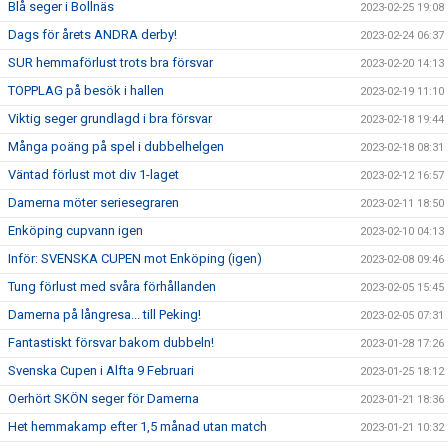
Blå seger i Bollnäs
2023-02-25 19:08
Dags för årets ANDRA derby!
2023-02-24 06:37
SUR hemmaförlust trots bra försvar
2023-02-20 14:13
TOPPLAG på besök i hallen
2023-02-19 11:10
Viktig seger grundlagd i bra försvar
2023-02-18 19:44
Många poäng på spel i dubbelhelgen
2023-02-18 08:31
Väntad förlust mot div 1-laget
2023-02-12 16:57
Damerna möter seriesegraren
2023-02-11 18:50
Enköping cupvann igen
2023-02-10 04:13
Inför: SVENSKA CUPEN mot Enköping (igen)
2023-02-08 09:46
Tung förlust med svåra förhållanden
2023-02-05 15:45
Damerna på långresa... till Peking!
2023-02-05 07:31
Fantastiskt försvar bakom dubbeln!
2023-01-28 17:26
Svenska Cupen i Alfta 9 Februari
2023-01-25 18:12
Oerhört SKÖN seger för Damerna
2023-01-21 18:36
Het hemmakamp efter 1,5 månad utan match
2023-01-21 10:32