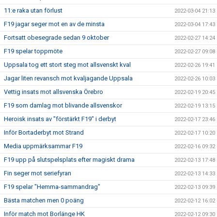
11:e raka utan förlust
2022-03-04 21:13
F19 jagar seger mot en av de minsta
2022-03-04 17:43
Fortsatt obesegrade sedan 9 oktober
2022-02-27 14:24
F19 spelar toppmöte
2022-02-27 09:08
Uppsala tog ett stort steg mot allsvenskt kval
2022-02-26 19:41
Jagar liten revansch mot kvaljagande Uppsala
2022-02-26 10:03
Vettig insats mot allsvenska Örebro
2022-02-19 20:45
F19 som damlag mot blivande allsvenskor
2022-02-19 13:15
Heroisk insats av "förstärkt F19" i derbyt
2022-02-17 23:46
Inför Bortaderbyt mot Strand
2022-02-17 10:20
Media uppmärksammar F19
2022-02-16 09:32
F19 upp på slutspelsplats efter magiskt drama
2022-02-13 17:48
Fin seger mot seriefyran
2022-02-13 14:33
F19 spelar "Hemma-sammandrag"
2022-02-13 09:39
Bästa matchen men 0 poäng
2022-02-12 16:02
Inför match mot Borlänge HK
2022-02-12 09:30