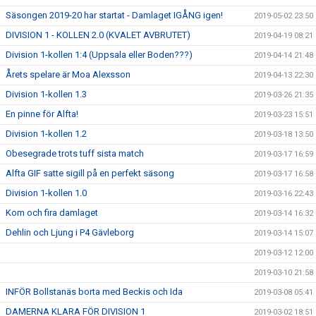
Säsongen 2019-20 har startat - Damlaget IGÅNG igen!
2019-05-02 23:50
DIVISION 1 - KOLLEN 2.0 (KVALET AVBRUTET)
2019-04-19 08:21
Division 1-kollen 1:4 (Uppsala eller Boden???)
2019-04-14 21:48
Årets spelare är Moa Alexsson
2019-04-13 22:30
Division 1-kollen 1.3
2019-03-26 21:35
En pinne för Alfta!
2019-03-23 15:51
Division 1-kollen 1.2
2019-03-18 13:50
Obesegrade trots tuff sista match
2019-03-17 16:59
Alfta GIF satte sigill på en perfekt säsong
2019-03-17 16:58
Division 1-kollen 1.0
2019-03-16 22:43
Kom och fira damlaget
2019-03-14 16:32
Dehlin och Ljung i P4 Gävleborg
2019-03-14 15:07
2019-03-12 12:00
2019-03-10 21:58
INFÖR Bollstanäs borta med Beckis och Ida
2019-03-08 05:41
DAMERNA KLARA FÖR DIVISION 1
2019-03-02 18:51