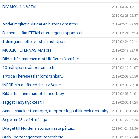
DIVISION 1 NÄSTA!
2019-03-02 15:17
2019-02-28 22:37
Är det möjligt? Blir det en historisk match?
2019-02-27 22:23
Damerna nära ETTAN efter seger i toppmötet
2019-02-24 07:53
Tidningarna efter vinsten mot Uppsala
2019-02-24 00:14
MÖJLIGHETERNAS MATCH
2019-02-19 22:10
Bilder från matchen mot HK Ceres Norrtälje
2019-02-11 10:45
10 mål upp i svår bortamatch
2019-02-10 21:07
Trygga Therese talar (om) tankar...
2019-02-08 20:58
INFÖR sista fjärdedelen av Serien
2019-02-03 22:18
Bilder från hemmamötet med Täby
2019-02-03 21:01
Taggat Täby trycktes till
2019-02-02 17:25
Sanna snackar formtopp, truppbredd, publiktryck och Täby
2019-01-31 16:45
Seger nr 13 av 14 möjliga
2019-01-27 22:28
B-laget till Nordens största nästa på tur...
2019-01-24 22:30
Stabil bortaseger mot Rosersberg
2019-01-19 23:40