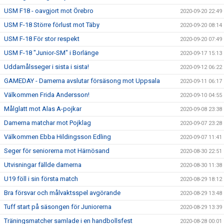
USM F18 - oavgjort mot Örebro
2020-09-20 22:49
USM F-18 Större förlust mot Täby
2020-09-20 08:14
USM F-18 För stor respekt
2020-09-20 07:49
USM F-18 "Junior-SM" i Borlänge
2020-09-17 15:13
Uddamålsseger i sista i sista!
2020-09-12 06:22
GAMEDAY - Damerna avslutar försäsong mot Uppsala
2020-09-11 06:17
Välkommen Frida Andersson!
2020-09-10 04:55
Målglatt mot Alas A-pojkar
2020-09-08 23:38
Damerna matchar mot Pojklag
2020-09-07 23:28
Välkommen Ebba Hildingsson Edling
2020-09-07 11:41
Seger för seniorerna mot Härnösand
2020-08-30 22:51
Utvisningar fällde damerna
2020-08-30 11:38
U19 föll i sin första match
2020-08-29 18:12
Bra försvar och målvaktsspel avgörande
2020-08-29 13:48
Tuff start på säsongen för Juniorerna
2020-08-29 13:39
Träningsmatcher samlade i en handbollsfest
2020-08-28 00:01