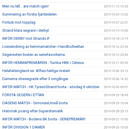
Men nu läll... äre match igen!
2019-11-15 10:33
Summering av första fjärdedelen
2019-10-29 12:02
Förlust mot topplag
2019-10-27 22:07
Strand klara segrare i derbyt
2019-10-19 14:50
INFÖR DERBY mot Strands IF
2019-10-18 12:19
Livesändning av hemmamatcher i Handbollsettan
2019-10-16 23:24
Segersviten bruten av seriefavoriterna
2019-10-12 20:44
INFÖR HEMMAPREMIÄREN - Tumba HBK i Celsius
2019-10-11 09:39
Helahälsingland.se: Alftas härliga rivstart
2019-10-06 23:15
Damerna obesegrade efter 3 omgångar
2019-10-06 16:32
INFÖR MATCH - HK TyresöStrand borta - söndag 6 oktober
2019-10-05 09:07
FÖRSTA SEGERN I ETTAN
2019-09-29 18:49
DAGENS MATCH - GimonäsUmeå borta
2019-09-29 10:04
Historisk poäng efter Superdramatik
2019-09-28 20:13
INFÖR MATCH - Bodens BK borta - SERIEPREMIÄR!
2019-09-27 19:50
INFÖR DIVISION 1 DAMER
2019-09-26 10:03