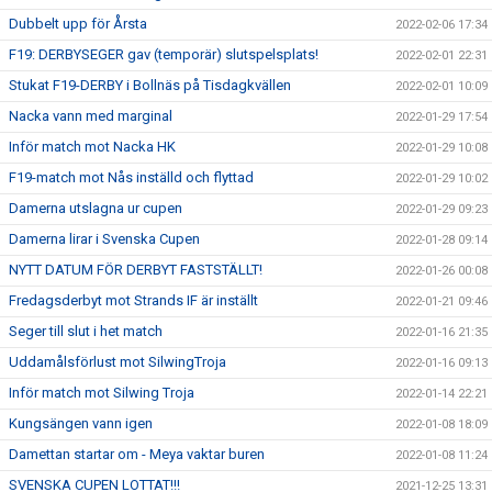
Dubbelt upp för Årsta
2022-02-06 17:34
F19: DERBYSEGER gav (temporär) slutspelsplats!
2022-02-01 22:31
Stukat F19-DERBY i Bollnäs på Tisdagkvällen
2022-02-01 10:09
Nacka vann med marginal
2022-01-29 17:54
Inför match mot Nacka HK
2022-01-29 10:08
F19-match mot Nås inställd och flyttad
2022-01-29 10:02
Damerna utslagna ur cupen
2022-01-29 09:23
Damerna lirar i Svenska Cupen
2022-01-28 09:14
NYTT DATUM FÖR DERBYT FASTSTÄLLT!
2022-01-26 00:08
Fredagsderbyt mot Strands IF är inställt
2022-01-21 09:46
Seger till slut i het match
2022-01-16 21:35
Uddamålsförlust mot SilwingTroja
2022-01-16 09:13
Inför match mot Silwing Troja
2022-01-14 22:21
Kungsängen vann igen
2022-01-08 18:09
Damettan startar om - Meya vaktar buren
2022-01-08 11:24
SVENSKA CUPEN LOTTAT!!!
2021-12-25 13:31