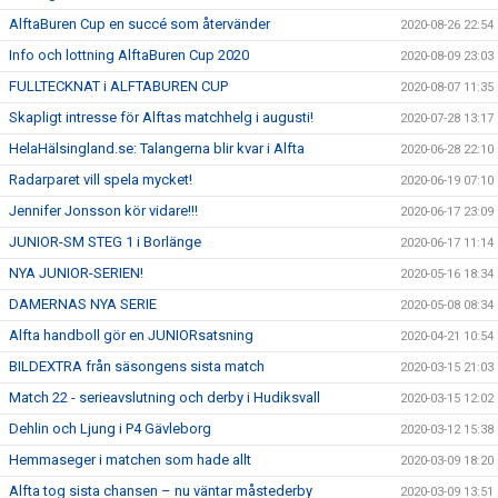
AlftaBuren Cup en succé som återvänder
2020-08-26 22:54
Info och lottning AlftaBuren Cup 2020
2020-08-09 23:03
FULLTECKNAT i ALFTABUREN CUP
2020-08-07 11:35
Skapligt intresse för Alftas matchhelg i augusti!
2020-07-28 13:17
HelaHälsingland.se: Talangerna blir kvar i Alfta
2020-06-28 22:10
Radarparet vill spela mycket!
2020-06-19 07:10
Jennifer Jonsson kör vidare!!!
2020-06-17 23:09
JUNIOR-SM STEG 1 i Borlänge
2020-06-17 11:14
NYA JUNIOR-SERIEN!
2020-05-16 18:34
DAMERNAS NYA SERIE
2020-05-08 08:34
Alfta handboll gör en JUNIORsatsning
2020-04-21 10:54
BILDEXTRA från säsongens sista match
2020-03-15 21:03
Match 22 - serieavslutning och derby i Hudiksvall
2020-03-15 12:02
Dehlin och Ljung i P4 Gävleborg
2020-03-12 15:38
Hemmaseger i matchen som hade allt
2020-03-09 18:20
Alfta tog sista chansen – nu väntar måstederby
2020-03-09 13:51