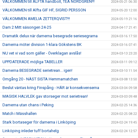
VÄLKOMMEN till ALFTA handboll, TEA NORDGREN!!!
2024-05-21 06:30
VÄLKOMMEN till Alfta GIF HF, SIGRID PERSSON
2024-05-20 12:00
VÄLKOMMEN AMELIA ZETTERQVIST!!!
2024-05-19 21:16
Dam 2 Mitt säsongen 24-25
2024-04-17 21:41
Dramatik delux när damerna besegrade seriesegrarna
2024-03-16 17:50
Damerna möter division 1-klara Gökstens BK
2024-03-16 07:41
NU vet vi vad som gäller - Överklagan avslås!
2024-03-13 23:20
UPPDATERADE möjliga TABELLER
2024-03-11 09:12
Damerna BESEGRADE serietrean... igen!
2024-03-10 11:54
Omgång 20 - NÄST SISTA Hemmamatchen
2024-03-08 13:50
Beslut väntas kring Finspång - HÄR är konsekvenserna
2024-03-04 09:58
MAGISK HALVLEK gav storseger mot serietrean!
2024-03-03 09:48
Damerna utan chans i Peking
2024-02-25 14:36
Match i Mässhallen
2024-02-25 08:22
Stark bortaseger för damerna i Linköping
2024-02-24 19:45
Linköping inleder tuff bortahelg
2024-02-24 12:57