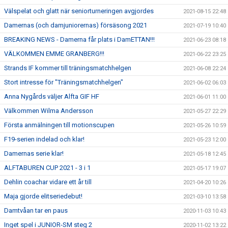
Välspelat och glatt när seniorturneringen avgjordes
2021-08-15 22:48
Damernas (och damjuniorernas) försäsong 2021
2021-07-19 10:40
BREAKING NEWS - Damerna får plats i DamETTAN!!!
2021-06-23 08:18
VÄLKOMMEN EMME GRANBERG!!!
2021-06-22 23:25
Strands IF kommer till träningsmatchhelgen
2021-06-08 22:24
Stort intresse för "Träningsmatchhelgen"
2021-06-02 06:03
Anna Nygårds väljer Alfta GIF HF
2021-06-01 11:00
Välkommen Wilma Andersson
2021-05-27 22:29
Första anmälningen till motionscupen
2021-05-26 10:59
F19-serien indelad och klar!
2021-05-23 12:00
Damernas serie klar!
2021-05-18 12:45
ALFTABUREN CUP 2021 - 3 i 1
2021-05-17 19:07
Dehlin coachar vidare ett år till
2021-04-20 10:26
Maja gjorde elitseriedebut!
2021-03-10 13:58
Damtvåan tar en paus
2020-11-03 10:43
Inget spel i JUNIOR-SM steg 2
2020-11-02 13:22