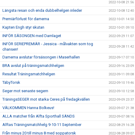
2022-10-08 21:56
Längsta resan och enda dubbelhelgen inleder
2022-10-08 12:40
Premiärförlust för damerna
2022-10-01 14:50
Kapten Engh styr skutan
2022-10-01 09:10
INFÖR SÄSONGEN med Damlaget
2022-09-29 11:07
INFÖR SERIEPREMIÄR - Jessica - målvakten som tog
2022-09-28 11:42
chansen!
Damerna avslutar försäsongen i Maserhallen
2022-09-17 07:10
BRA avslut på träningsmatchhelgen
2022-09-16 23:09
Resultat Träningsmatchhelgen
2022-09-11 09:08
TäbyTorsk
2022-09-10 19:46
Seger mot senaste segern
2022-09-10 12:58
TräningsSEGER mot starka Ceres på fredagkvällen
2022-09-09 23:37
VÄLKOMMEN Hanna Bolkeus!
2022-09-07 21:38
ALLA matcher från Alfta Sporthall SÄNDS
2022-09-07 08:16
Alftas Träningsmatchhelg 9-10-11 September
2022-08-29 16:28
Från minus 20 till minus 8 med soppatorsk
2022-08-28 09:07