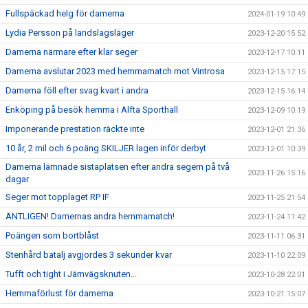
Fullspäckad helg för damerna
2024-01-19 10:49
Lydia Persson på landslagsläger
2023-12-20 15:52
Damerna närmare efter klar seger
2023-12-17 10:11
Damerna avslutar 2023 med hemmamatch mot Vintrosa
2023-12-15 17:15
Damerna föll efter svag kvart i andra
2023-12-15 16:14
Enköping på besök hemma i Alfta Sporthall
2023-12-09 10:19
Imponerande prestation räckte inte
2023-12-01 21:36
10 år, 2 mil och 6 poäng SKILJER lagen inför derbyt
2023-12-01 10:39
Damerna lämnade sistaplatsen efter andra segern på två
2023-11-26 15:16
dagar
Seger mot topplaget RP IF
2023-11-25 21:54
ÄNTLIGEN! Damernas andra hemmamatch!
2023-11-24 11:42
Poängen som bortblåst
2023-11-11 06:31
Stenhård batalj avgjordes 3 sekunder kvar
2023-11-10 22:09
Tufft och tight i Järnvägsknuten...
2023-10-28 22:01
Hemmaförlust för damerna
2023-10-21 15:07