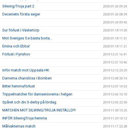
Silwing/Troja part 2
2020-01-26 09:24
Deceniets första seger
2020-01-26 08:39
2020-01-24 09:45
Sur förlust i Västertorp
2020-01-18 19:30
Mot Sveriges 5:e bästa borta...
2020-01-18 11:31
Emina och Ebba!
2020-01-18 11:21
Förlust i Fyrishov
2019-12-21 16:41
2019-12-21 10:46
Inför match mot Uppsala HK
2019-12-12 23:29
Damerna chanslösa i Bomben
2019-12-08 20:14
Bitter hemmaförlust
2019-12-07 14:53
Trippelmatcher för damseniorerna i helgen
2019-12-06 10:10
Spåret och div 3-derby på lördag
2019-12-05 22:30
MATCHEN MOT SILWING/TROJA INSTÄLLD!!!
2019-11-30 10:25
INFÖR SilwingTroja hemma
2019-11-29 10:12
Målvakternas match
2019-11-17 22:28