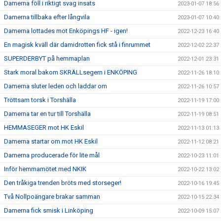
Damerna föll i riktigt svag insats
2023-01-07 18:56
Damerna tillbaka efter långvila
2023-01-07 10:40
Damerna lottades mot Enköpings HF - igen!
2022-12-23 16:40
En magisk kväll där damidrotten fick stå i finrummet
2022-12-02 22:37
SUPERDERBYT på hemmaplan
2022-12-01 23:31
Stark moral bakom SKRÄLLsegern i ENKÖPING
2022-11-26 18:10
Damerna sluter leden och laddar om
2022-11-26 10:57
Tröttsam torsk i Torshälla
2022-11-19 17:00
Damerna tar en tur till Torshälla
2022-11-19 08:51
HEMMASEGER mot HK Eskil
2022-11-13 01:13
Damerna startar om mot HK Eskil
2022-11-12 08:21
Damerna producerade för lite mål
2022-10-23 11:01
Inför hemmamötet med NKIK
2022-10-22 13:02
Den tråkiga trenden bröts med storseger!
2022-10-16 19:45
Två Nollpoängare brakar samman
2022-10-15 22:34
Damerna fick smisk i Linköping
2022-10-09 15:07