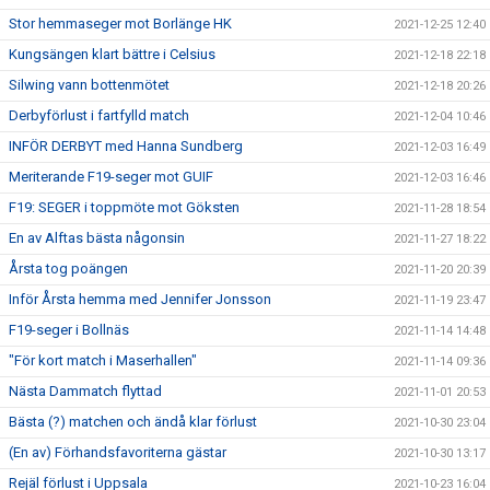
Stor hemmaseger mot Borlänge HK
2021-12-25 12:40
Kungsängen klart bättre i Celsius
2021-12-18 22:18
Silwing vann bottenmötet
2021-12-18 20:26
Derbyförlust i fartfylld match
2021-12-04 10:46
INFÖR DERBYT med Hanna Sundberg
2021-12-03 16:49
Meriterande F19-seger mot GUIF
2021-12-03 16:46
F19: SEGER i toppmöte mot Göksten
2021-11-28 18:54
En av Alftas bästa någonsin
2021-11-27 18:22
Årsta tog poängen
2021-11-20 20:39
Inför Årsta hemma med Jennifer Jonsson
2021-11-19 23:47
F19-seger i Bollnäs
2021-11-14 14:48
"För kort match i Maserhallen"
2021-11-14 09:36
Nästa Dammatch flyttad
2021-11-01 20:53
Bästa (?) matchen och ändå klar förlust
2021-10-30 23:04
(En av) Förhandsfavoriterna gästar
2021-10-30 13:17
Rejäl förlust i Uppsala
2021-10-23 16:04