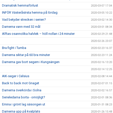
Dramatisk hemmaförlust
2020-03-07 17:04
INFÖR VästeråsIrsta hemma på lördag
2020-03-05 10:22
Vad betyder strecken i serien?
2020-03-02 14:30
Damerna vann med 32 mål
2020-03-01 08:34
Alftas osannolika halvlek – höll nollan i 24 minuter
2020-02-29 21:48
2020-02-26 23:07
Bra fight i Tumba
2020-02-23 16:37
Damerna siktar på 60 bra minuter
2020-02-23 11:24
Damerna gav bort segern i Kungsängen
2020-02-16 13:20
2020-02-14 12:25
AIK-seger i Celsius
2020-02-08 14:44
Back to back mot Gnaget
2020-02-07 01:15
Damerna överkörda i Solna
2020-02-02 16:57
Serieledarna borta - omöjligt?
2020-02-01 08:36
Emina i grönt lag säsongen ut
2020-01-31 08:23
Damerna upp på kvalplats
2020-01-26 15:48