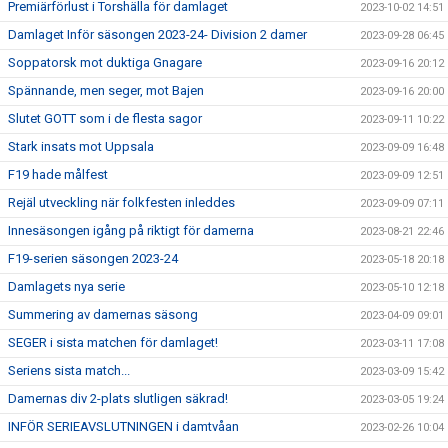
Premiärförlust i Torshälla för damlaget
2023-10-02 14:51
Damlaget Inför säsongen 2023-24- Division 2 damer
2023-09-28 06:45
Soppatorsk mot duktiga Gnagare
2023-09-16 20:12
Spännande, men seger, mot Bajen
2023-09-16 20:00
Slutet GOTT som i de flesta sagor
2023-09-11 10:22
Stark insats mot Uppsala
2023-09-09 16:48
F19 hade målfest
2023-09-09 12:51
Rejäl utveckling när folkfesten inleddes
2023-09-09 07:11
Innesäsongen igång på riktigt för damerna
2023-08-21 22:46
F19-serien säsongen 2023-24
2023-05-18 20:18
Damlagets nya serie
2023-05-10 12:18
Summering av damernas säsong
2023-04-09 09:01
SEGER i sista matchen för damlaget!
2023-03-11 17:08
Seriens sista match...
2023-03-09 15:42
Damernas div 2-plats slutligen säkrad!
2023-03-05 19:24
INFÖR SERIEAVSLUTNINGEN i damtvåan
2023-02-26 10:04