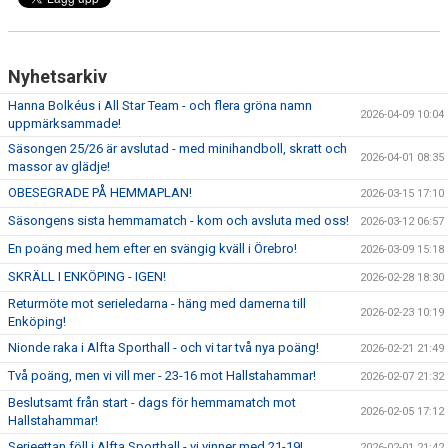
Nyhetsarkiv
Hanna Bolkéus i All Star Team - och flera gröna namn
2026-04-09 10:04
uppmärksammade!
Säsongen 25/26 är avslutad - med minihandboll, skratt och
2026-04-01 08:35
massor av glädje!
OBESEGRADE PÅ HEMMAPLAN!
2026-03-15 17:10
Säsongens sista hemmamatch - kom och avsluta med oss!
2026-03-12 06:57
En poäng med hem efter en svängig kväll i Örebro!
2026-03-09 15:18
SKRÄLL I ENKÖPING - IGEN!
2026-02-28 18:30
Returmöte mot serieledarna - häng med damerna till
2026-02-23 10:19
Enköping!
Nionde raka i Alfta Sporthall - och vi tar två nya poäng!
2026-02-21 21:49
Två poäng, men vi vill mer - 23-16 mot Hallstahammar!
2026-02-07 21:32
Beslutsamt från start - dags för hemmamatch mot
2026-02-05 17:12
Hallstahammar!
Serieettan föll i Alfta Sporthall - vi vinner med 21-19!
2026-02-01 21:42