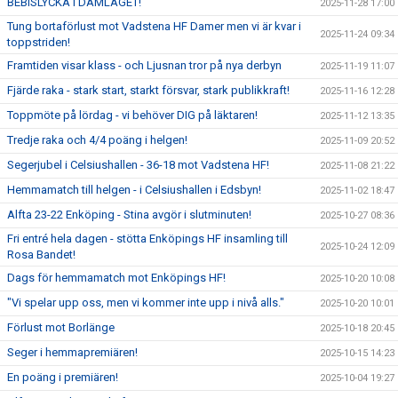
BEBISLYCKA I DAMLAGET!
2025-11-28 17:00
Tung bortaförlust mot Vadstena HF Damer men vi är kvar i
2025-11-24 09:34
toppstriden!
Framtiden visar klass - och Ljusnan tror på nya derbyn
2025-11-19 11:07
Fjärde raka - stark start, starkt försvar, stark publikkraft!
2025-11-16 12:28
Toppmöte på lördag - vi behöver DIG på läktaren!
2025-11-12 13:35
Tredje raka och 4/4 poäng i helgen!
2025-11-09 20:52
Segerjubel i Celsiushallen - 36-18 mot Vadstena HF!
2025-11-08 21:22
Hemmamatch till helgen - i Celsiushallen i Edsbyn!
2025-11-02 18:47
Alfta 23-22 Enköping - Stina avgör i slutminuten!
2025-10-27 08:36
Fri entré hela dagen - stötta Enköpings HF insamling till
2025-10-24 12:09
Rosa Bandet!
Dags för hemmamatch mot Enköpings HF!
2025-10-20 10:08
"Vi spelar upp oss, men vi kommer inte upp i nivå alls."
2025-10-20 10:01
Förlust mot Borlänge
2025-10-18 20:45
Seger i hemmapremiären!
2025-10-15 14:23
En poäng i premiären!
2025-10-04 19:27