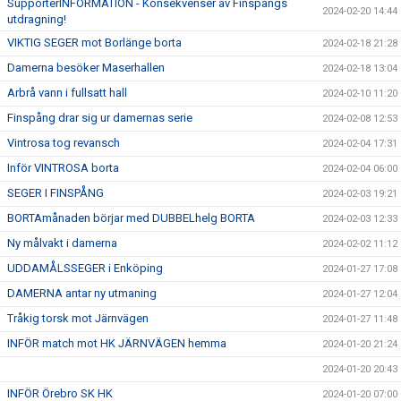
SupporterINFORMATION - Konsekvenser av Finspångs
2024-02-20 14:44
utdragning!
VIKTIG SEGER mot Borlänge borta
2024-02-18 21:28
Damerna besöker Maserhallen
2024-02-18 13:04
Arbrå vann i fullsatt hall
2024-02-10 11:20
Finspång drar sig ur damernas serie
2024-02-08 12:53
Vintrosa tog revansch
2024-02-04 17:31
Inför VINTROSA borta
2024-02-04 06:00
SEGER I FINSPÅNG
2024-02-03 19:21
BORTAmånaden börjar med DUBBELhelg BORTA
2024-02-03 12:33
Ny målvakt i damerna
2024-02-02 11:12
UDDAMÅLSSEGER i Enköping
2024-01-27 17:08
DAMERNA antar ny utmaning
2024-01-27 12:04
Tråkig torsk mot Järnvägen
2024-01-27 11:48
INFÖR match mot HK JÄRNVÄGEN hemma
2024-01-20 21:24
2024-01-20 20:43
INFÖR Örebro SK HK
2024-01-20 07:00