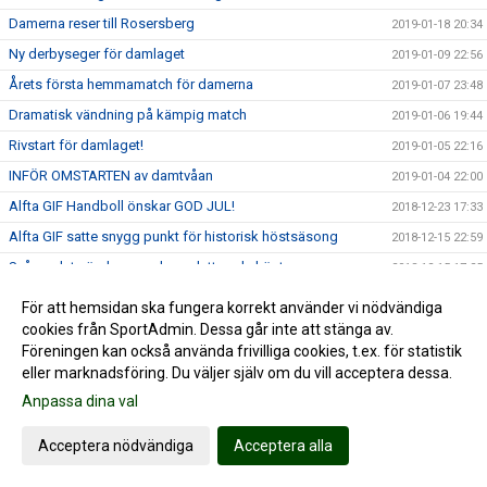
Damerna reser till Rosersberg
2019-01-18 20:34
Ny derbyseger för damlaget
2019-01-09 22:56
Årets första hemmamatch för damerna
2019-01-07 23:48
Dramatisk vändning på kämpig match
2019-01-06 19:44
Rivstart för damlaget!
2019-01-05 22:16
INFÖR OMSTARTEN av damtvåan
2019-01-04 22:00
Alfta GIF Handboll önskar GOD JUL!
2018-12-23 17:33
Alfta GIF satte snygg punkt för historisk höstsäsong
2018-12-15 22:59
Svårspelat när damerna kompletterade hösten
2018-12-15 17:25
Damerna möter ännu ett topplag
2018-12-13 22:30
För att hemsidan ska fungera korrekt använder vi nödvändiga
14-målsseger i Maserhallen
cookies från SportAdmin. Dessa går inte att stänga av.
2018-12-08 21:52
Föreningen kan också använda frivilliga cookies, t.ex. för statistik
"Högriskmatch" i Maser...
2018-12-08 06:47
eller marknadsföring. Du väljer själv om du vill acceptera dessa.
Händelserikt toppmöte mot Rosersberg
2018-12-02 17:04
Anpassa dina val
INFÖR Rosersberg hemma med Moa
2018-11-29 23:07
Acceptera nödvändiga
Acceptera alla
Handbollshöjdare i Decemberdrag
2018-11-26 23:19
Stabil hemmaseger = 7:e raka
2018-11-24 17:49