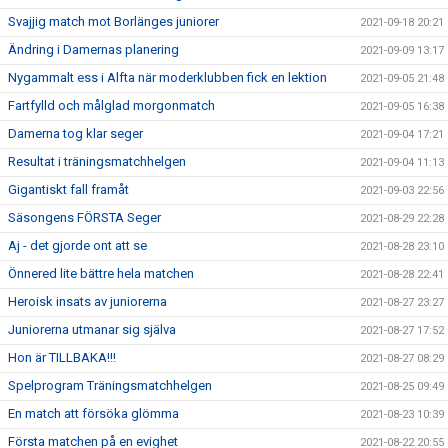
Svajjig match mot Borlänges juniorer
2021-09-18 20:21
Ändring i Damernas planering
2021-09-09 13:17
Nygammalt ess i Alfta när moderklubben fick en lektion
2021-09-05 21:48
Fartfylld och målglad morgonmatch
2021-09-05 16:38
Damerna tog klar seger
2021-09-04 17:21
Resultat i träningsmatchhelgen
2021-09-04 11:13
Gigantiskt fall framåt
2021-09-03 22:56
Säsongens FÖRSTA Seger
2021-08-29 22:28
Aj - det gjorde ont att se
2021-08-28 23:10
Önnered lite bättre hela matchen
2021-08-28 22:41
Heroisk insats av juniorerna
2021-08-27 23:27
Juniorerna utmanar sig själva
2021-08-27 17:52
Hon är TILLBAKA!!!
2021-08-27 08:29
Spelprogram Träningsmatchhelgen
2021-08-25 09:49
En match att försöka glömma
2021-08-23 10:39
Första matchen på en evighet
2021-08-22 20:55