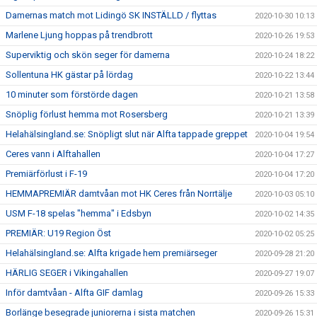
Damernas match mot Lidingö SK INSTÄLLD / flyttas
2020-10-30 10:13
Marlene Ljung hoppas på trendbrott
2020-10-26 19:53
Superviktig och skön seger för damerna
2020-10-24 18:22
Sollentuna HK gästar på lördag
2020-10-22 13:44
10 minuter som förstörde dagen
2020-10-21 13:58
Snöplig förlust hemma mot Rosersberg
2020-10-21 13:39
Helahälsingland.se: Snöpligt slut när Alfta tappade greppet
2020-10-04 19:54
Ceres vann i Alftahallen
2020-10-04 17:27
Premiärförlust i F-19
2020-10-04 17:20
HEMMAPREMIÄR damtvåan mot HK Ceres från Norrtälje
2020-10-03 05:10
USM F-18 spelas "hemma" i Edsbyn
2020-10-02 14:35
PREMIÄR: U19 Region Öst
2020-10-02 05:25
Helahälsingland.se: Alfta krigade hem premiärseger
2020-09-28 21:20
HÄRLIG SEGER i Vikingahallen
2020-09-27 19:07
Inför damtvåan - Alfta GIF damlag
2020-09-26 15:33
Borlänge besegrade juniorerna i sista matchen
2020-09-26 15:31