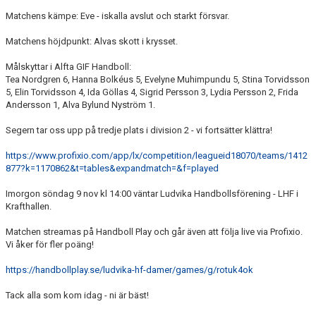
Matchens kämpe: Eve - iskalla avslut och starkt försvar.
TABELL
Matchens höjdpunkt: Alvas skott i krysset.
Målskyttar i
Alfta GIF Handboll
:
Tea Nordgren 6, Hanna Bolkéus 5, Evelyne Muhimpundu 5, Stina Torvidsson
5, Elin Torvidsson 4, Ida Göllas 4, Sigrid Persson 3, Lydia Persson 2, Frida
Andersson 1, Alva Bylund Nyström 1.
Segern tar oss upp på tredje plats i division 2 - vi fortsätter klättra!
https://www.profixio.com/app/lx/competition/leagueid18070/teams/1412
877?k=1170862&t=tables&expandmatch=&f=played
Imorgon söndag 9 nov kl 14:00 väntar
Ludvika Handbollsförening - LHF
i
Krafthallen.
Matchen streamas på
Handboll Play
och går även att följa live via Profixio.
Vi åker för fler poäng!
https://handbollplay.se/ludvika-hf-damer/games/g/rotuk4ok
Tack alla som kom idag - ni är bäst!