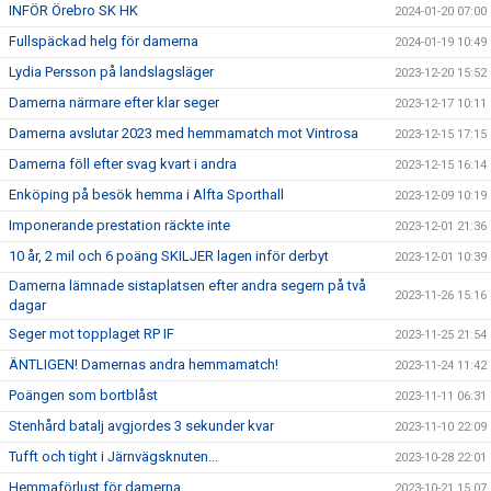
INFÖR Örebro SK HK
2024-01-20 07:00
Fullspäckad helg för damerna
2024-01-19 10:49
Lydia Persson på landslagsläger
2023-12-20 15:52
Damerna närmare efter klar seger
2023-12-17 10:11
Damerna avslutar 2023 med hemmamatch mot Vintrosa
2023-12-15 17:15
Damerna föll efter svag kvart i andra
2023-12-15 16:14
Enköping på besök hemma i Alfta Sporthall
2023-12-09 10:19
Imponerande prestation räckte inte
2023-12-01 21:36
10 år, 2 mil och 6 poäng SKILJER lagen inför derbyt
2023-12-01 10:39
Damerna lämnade sistaplatsen efter andra segern på två
2023-11-26 15:16
dagar
Seger mot topplaget RP IF
2023-11-25 21:54
ÄNTLIGEN! Damernas andra hemmamatch!
2023-11-24 11:42
Poängen som bortblåst
2023-11-11 06:31
Stenhård batalj avgjordes 3 sekunder kvar
2023-11-10 22:09
Tufft och tight i Järnvägsknuten...
2023-10-28 22:01
Hemmaförlust för damerna
2023-10-21 15:07