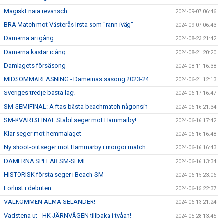
Magiskt nära revansch
2024-09-07 06:46
BRA Match mot Västerås Irsta som "rann iväg"
2024-09-07 06:43
Damerna är igång!
2024-08-23 21:42
Damerna kastar igång...
2024-08-21 20:20
Damlagets försäsong
2024-08-11 16:38
MIDSOMMARLÄSNING - Damernas säsong 2023-24
2024-06-21 12:13
Sveriges tredje bästa lag!
2024-06-17 16:47
SM-SEMIFINAL: Alftas bästa beachmatch någonsin
2024-06-16 21:34
SM-KVARTSFINAL Stabil seger mot Hammarby!
2024-06-16 17:42
Klar seger mot hemmalaget
2024-06-16 16:48
Ny shoot-outseger mot Hammarby i morgonmatch
2024-06-16 16:43
DAMERNA SPELAR SM-SEMI
2024-06-16 13:34
HISTORISK första seger i Beach-SM
2024-06-15 23:06
Förlust i debuten
2024-06-15 22:37
VÄLKOMMEN ALMA SELANDER!
2024-06-13 21:24
Vadstena ut - HK JÄRNVÄGEN tillbaka i tvåan!
2024-05-28 13:45