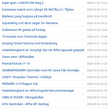
Inget spel i JUNIOR-SM steg 2
2020-11-02 13:22
Damernas match mot Lidingö SK INSTÄLLD / flyttas
2020-10-30 10:13
Marlene Ljung hoppas på trendbrott
2020-10-26 19:53
Superviktig och skön seger för damerna
2020-10-24 18:22
Sollentuna HK gästar på lördag
2020-10-22 13:44
10 minuter som förstörde dagen
2020-10-21 13:58
Snöplig förlust hemma mot Rosersberg
2020-10-21 13:39
Helahälsingland.se: Snöpligt slut när Alfta tappade greppet
2020-10-04 19:54
Ceres vann i Alftahallen
2020-10-04 17:27
Premiärförlust i F-19
2020-10-04 17:20
HEMMAPREMIÄR damtvåan mot HK Ceres från Norrtälje
2020-10-03 05:10
USM F-18 spelas "hemma" i Edsbyn
2020-10-02 14:35
PREMIÄR: U19 Region Öst
2020-10-02 05:25
Helahälsingland.se: Alfta krigade hem premiärseger
2020-09-28 21:20
HÄRLIG SEGER i Vikingahallen
2020-09-27 19:07
Inför damtvåan - Alfta GIF damlag
2020-09-26 15:33