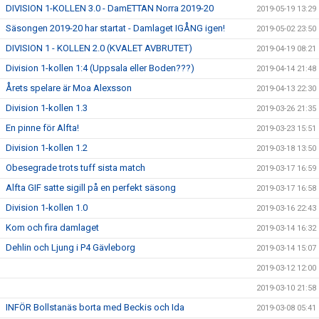
DIVISION 1-KOLLEN 3.0 - DamETTAN Norra 2019-20
2019-05-19 13:29
Säsongen 2019-20 har startat - Damlaget IGÅNG igen!
2019-05-02 23:50
DIVISION 1 - KOLLEN 2.0 (KVALET AVBRUTET)
2019-04-19 08:21
Division 1-kollen 1:4 (Uppsala eller Boden???)
2019-04-14 21:48
Årets spelare är Moa Alexsson
2019-04-13 22:30
Division 1-kollen 1.3
2019-03-26 21:35
En pinne för Alfta!
2019-03-23 15:51
Division 1-kollen 1.2
2019-03-18 13:50
Obesegrade trots tuff sista match
2019-03-17 16:59
Alfta GIF satte sigill på en perfekt säsong
2019-03-17 16:58
Division 1-kollen 1.0
2019-03-16 22:43
Kom och fira damlaget
2019-03-14 16:32
Dehlin och Ljung i P4 Gävleborg
2019-03-14 15:07
2019-03-12 12:00
2019-03-10 21:58
INFÖR Bollstanäs borta med Beckis och Ida
2019-03-08 05:41