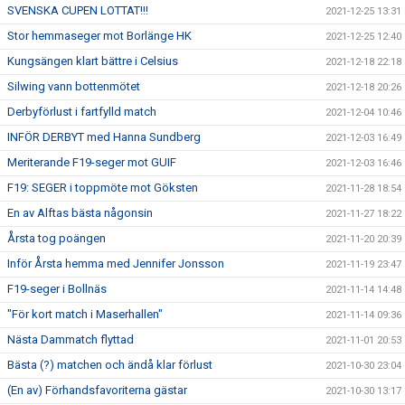
SVENSKA CUPEN LOTTAT!!!
2021-12-25 13:31
Stor hemmaseger mot Borlänge HK
2021-12-25 12:40
Kungsängen klart bättre i Celsius
2021-12-18 22:18
Silwing vann bottenmötet
2021-12-18 20:26
Derbyförlust i fartfylld match
2021-12-04 10:46
INFÖR DERBYT med Hanna Sundberg
2021-12-03 16:49
Meriterande F19-seger mot GUIF
2021-12-03 16:46
F19: SEGER i toppmöte mot Göksten
2021-11-28 18:54
En av Alftas bästa någonsin
2021-11-27 18:22
Årsta tog poängen
2021-11-20 20:39
Inför Årsta hemma med Jennifer Jonsson
2021-11-19 23:47
F19-seger i Bollnäs
2021-11-14 14:48
"För kort match i Maserhallen"
2021-11-14 09:36
Nästa Dammatch flyttad
2021-11-01 20:53
Bästa (?) matchen och ändå klar förlust
2021-10-30 23:04
(En av) Förhandsfavoriterna gästar
2021-10-30 13:17