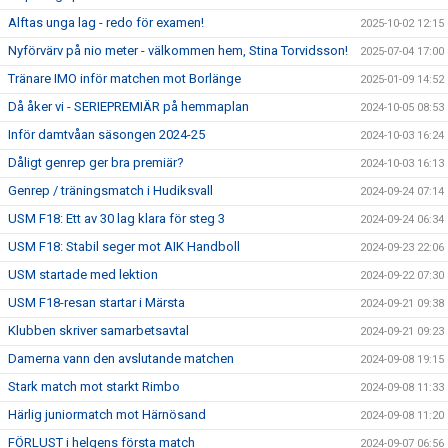
Alftas unga lag - redo för examen!
2025-10-02 12:15
Nyförvärv på nio meter - välkommen hem, Stina Torvidsson!
2025-07-04 17:00
Tränare IMO inför matchen mot Borlänge
2025-01-09 14:52
Då åker vi - SERIEPREMIÄR på hemmaplan
2024-10-05 08:53
Inför damtvåan säsongen 2024-25
2024-10-03 16:24
Dåligt genrep ger bra premiär?
2024-10-03 16:13
Genrep / träningsmatch i Hudiksvall
2024-09-24 07:14
USM F18: Ett av 30 lag klara för steg 3
2024-09-24 06:34
USM F18: Stabil seger mot AIK Handboll
2024-09-23 22:06
USM startade med lektion
2024-09-22 07:30
USM F18-resan startar i Märsta
2024-09-21 09:38
Klubben skriver samarbetsavtal
2024-09-21 09:23
Damerna vann den avslutande matchen
2024-09-08 19:15
Stark match mot starkt Rimbo
2024-09-08 11:33
Härlig juniormatch mot Härnösand
2024-09-08 11:20
FÖRLUST i helgens första match
2024-09-07 06:56