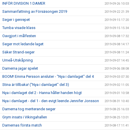
INFÖR DIVISION 1 DAMER
2019-09-26 10:03
Sammanfattning av Försäsongen 2019
2019-09-22 21:39
Seger i genrepet
2019-09-15 17:20
Tumba visade klass
2019-09-15 15:34
Oavgjort i målfesten
2019-09-08 17:32
Seger mot ledande laget
2019-09-08 14:17
Säker Strand-seger
2019-09-08 11:24
Umeå-Utskåpning
2019-09-07 14:45
Damerna jagar spelet
2019-09-06 08:08
BOOM! Emma Persson ansluter - "Nya i damlaget" del 4
2019-09-03 07:30
Stina är tillbaka! ("Nya i damlaget" del 3)
2019-09-02 11:05
Nya i damlaget del 2 - Hanna håller handen högt
2019-09-01 10:58
Nya i damlaget - del 1 - den evigt leende Jennifer Jonsson
2019-08-31 10:40
Damerna tog meriterande seger
2019-08-25 16:03
Grym insats i Vikingahallen
2019-08-25 13:01
Damernas första match
2019-08-17 11:41