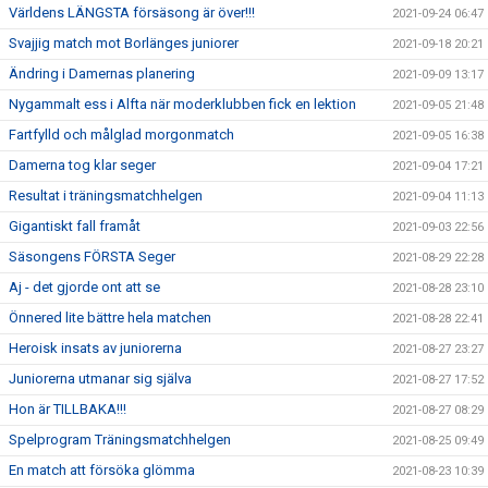
Världens LÄNGSTA försäsong är över!!!
2021-09-24 06:47
Svajjig match mot Borlänges juniorer
2021-09-18 20:21
Ändring i Damernas planering
2021-09-09 13:17
Nygammalt ess i Alfta när moderklubben fick en lektion
2021-09-05 21:48
Fartfylld och målglad morgonmatch
2021-09-05 16:38
Damerna tog klar seger
2021-09-04 17:21
Resultat i träningsmatchhelgen
2021-09-04 11:13
Gigantiskt fall framåt
2021-09-03 22:56
Säsongens FÖRSTA Seger
2021-08-29 22:28
Aj - det gjorde ont att se
2021-08-28 23:10
Önnered lite bättre hela matchen
2021-08-28 22:41
Heroisk insats av juniorerna
2021-08-27 23:27
Juniorerna utmanar sig själva
2021-08-27 17:52
Hon är TILLBAKA!!!
2021-08-27 08:29
Spelprogram Träningsmatchhelgen
2021-08-25 09:49
En match att försöka glömma
2021-08-23 10:39