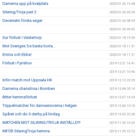
Damerna upp på kvalplats
2020-01-26 15:48
Silwing/Troja part 2
2020-01-26 09:24
Deceniets första seger
2020-01-26 08:39
2020-01-24 09:45
Sur förlust i Västertorp
2020-01-18 19:30
Mot Sveriges 5:e bästa borta...
2020-01-18 11:31
Emina och Ebba!
2020-01-18 11:21
Förlust i Fyrishov
2019-12-21 16:41
2019-12-21 10:46
Inför match mot Uppsala HK
2019-12-12 23:29
Damerna chanslösa i Bomben
2019-12-08 20:14
Bitter hemmaförlust
2019-12-07 14:53
Trippelmatcher för damseniorerna i helgen
2019-12-06 10:10
Spåret och div 3-derby på lördag
2019-12-05 22:30
MATCHEN MOT SILWING/TROJA INSTÄLLD!!!
2019-11-30 10:25
INFÖR SilwingTroja hemma
2019-11-29 10:12