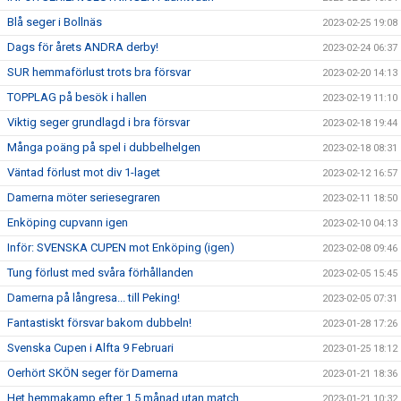
Blå seger i Bollnäs
2023-02-25 19:08
Dags för årets ANDRA derby!
2023-02-24 06:37
SUR hemmaförlust trots bra försvar
2023-02-20 14:13
TOPPLAG på besök i hallen
2023-02-19 11:10
Viktig seger grundlagd i bra försvar
2023-02-18 19:44
Många poäng på spel i dubbelhelgen
2023-02-18 08:31
Väntad förlust mot div 1-laget
2023-02-12 16:57
Damerna möter seriesegraren
2023-02-11 18:50
Enköping cupvann igen
2023-02-10 04:13
Inför: SVENSKA CUPEN mot Enköping (igen)
2023-02-08 09:46
Tung förlust med svåra förhållanden
2023-02-05 15:45
Damerna på långresa... till Peking!
2023-02-05 07:31
Fantastiskt försvar bakom dubbeln!
2023-01-28 17:26
Svenska Cupen i Alfta 9 Februari
2023-01-25 18:12
Oerhört SKÖN seger för Damerna
2023-01-21 18:36
Het hemmakamp efter 1,5 månad utan match
2023-01-21 10:32