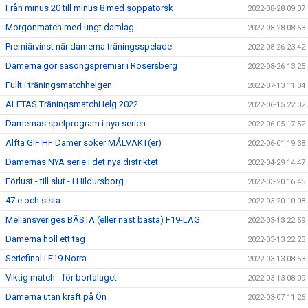
Från minus 20 till minus 8 med soppatorsk
2022-08-28 09:07
Morgonmatch med ungt damlag
2022-08-28 08:53
Premiärvinst när damerna träningsspelade
2022-08-26 23:42
Damerna gör säsongspremiär i Rosersberg
2022-08-26 13:25
Fullt i träningsmatchhelgen
2022-07-13 11:04
ALFTAS TräningsmatchHelg 2022
2022-06-15 22:02
Damernas spelprogram i nya serien
2022-06-05 17:52
Alfta GIF HF Damer söker MÅLVAKT(er)
2022-06-01 19:38
Damernas NYA serie i det nya distriktet
2022-04-29 14:47
Förlust - till slut - i Hildursborg
2022-03-20 16:45
47:e och sista
2022-03-20 10:08
Mellansveriges BÄSTA (eller näst bästa) F19-LAG
2022-03-13 22:59
Damerna höll ett tag
2022-03-13 22:23
Seriefinal i F19 Norra
2022-03-13 08:53
Viktig match - för bortalaget
2022-03-13 08:09
Damerna utan kraft på Ön
2022-03-07 11:26