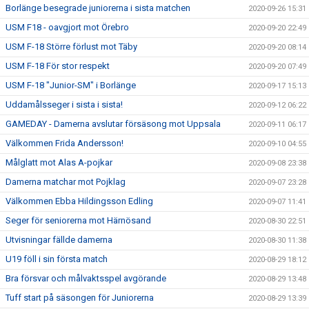
Borlänge besegrade juniorerna i sista matchen
2020-09-26 15:31
USM F18 - oavgjort mot Örebro
2020-09-20 22:49
USM F-18 Större förlust mot Täby
2020-09-20 08:14
USM F-18 För stor respekt
2020-09-20 07:49
USM F-18 "Junior-SM" i Borlänge
2020-09-17 15:13
Uddamålsseger i sista i sista!
2020-09-12 06:22
GAMEDAY - Damerna avslutar försäsong mot Uppsala
2020-09-11 06:17
Välkommen Frida Andersson!
2020-09-10 04:55
Målglatt mot Alas A-pojkar
2020-09-08 23:38
Damerna matchar mot Pojklag
2020-09-07 23:28
Välkommen Ebba Hildingsson Edling
2020-09-07 11:41
Seger för seniorerna mot Härnösand
2020-08-30 22:51
Utvisningar fällde damerna
2020-08-30 11:38
U19 föll i sin första match
2020-08-29 18:12
Bra försvar och målvaktsspel avgörande
2020-08-29 13:48
Tuff start på säsongen för Juniorerna
2020-08-29 13:39