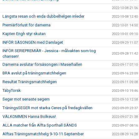
2022-10-08 21:56
Längsta resan och enda dubbelhelgen inleder
2022-10-08 12:40
Premiärförlust för damerna
2022-10-01 14:50
Kapten Engh styr skutan
2022-10-01 09:10
INFÖR SÄSONGEN med Damlaget
2022-09-29 11:07
INFÖR SERIEPREMIÄR - Jessica - målvakten som tog
2022-09-28 11:42
chansen!
Damerna avslutar försäsongen i Maserhallen
2022-09-17 07:10
BRA avslut på träningsmatchhelgen
2022-09-16 23:09
Resultat Träningsmatchhelgen
2022-09-11 09:08
TäbyTorsk
2022-09-10 19:46
Seger mot senaste segern
2022-09-10 12:58
TräningsSEGER mot starka Ceres på fredagkvällen
2022-09-09 23:37
VÄLKOMMEN Hanna Bolkeus!
2022-09-07 21:38
ALLA matcher från Alfta Sporthall SÄNDS
2022-09-07 08:16
Alftas Träningsmatchhelg 9-10-11 September
2022-08-29 16:28