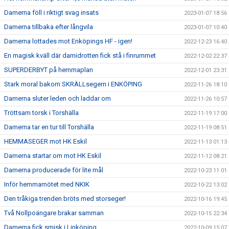
Damerna föll i riktigt svag insats
2023-01-07 18:56
Damerna tillbaka efter långvila
2023-01-07 10:40
Damerna lottades mot Enköpings HF - igen!
2022-12-23 16:40
En magisk kväll där damidrotten fick stå i finrummet
2022-12-02 22:37
SUPERDERBYT på hemmaplan
2022-12-01 23:31
Stark moral bakom SKRÄLLsegern i ENKÖPING
2022-11-26 18:10
Damerna sluter leden och laddar om
2022-11-26 10:57
Tröttsam torsk i Torshälla
2022-11-19 17:00
Damerna tar en tur till Torshälla
2022-11-19 08:51
HEMMASEGER mot HK Eskil
2022-11-13 01:13
Damerna startar om mot HK Eskil
2022-11-12 08:21
Damerna producerade för lite mål
2022-10-23 11:01
Inför hemmamötet med NKIK
2022-10-22 13:02
Den tråkiga trenden bröts med storseger!
2022-10-16 19:45
Två Nollpoängare brakar samman
2022-10-15 22:34
Damerna fick smisk i Linköping
2022-10-09 15:07