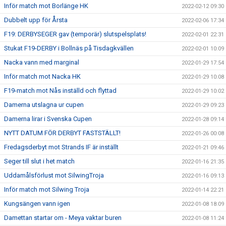
Inför match mot Borlänge HK
2022-02-12 09:30
Dubbelt upp för Årsta
2022-02-06 17:34
F19: DERBYSEGER gav (temporär) slutspelsplats!
2022-02-01 22:31
Stukat F19-DERBY i Bollnäs på Tisdagkvällen
2022-02-01 10:09
Nacka vann med marginal
2022-01-29 17:54
Inför match mot Nacka HK
2022-01-29 10:08
F19-match mot Nås inställd och flyttad
2022-01-29 10:02
Damerna utslagna ur cupen
2022-01-29 09:23
Damerna lirar i Svenska Cupen
2022-01-28 09:14
NYTT DATUM FÖR DERBYT FASTSTÄLLT!
2022-01-26 00:08
Fredagsderbyt mot Strands IF är inställt
2022-01-21 09:46
Seger till slut i het match
2022-01-16 21:35
Uddamålsförlust mot SilwingTroja
2022-01-16 09:13
Inför match mot Silwing Troja
2022-01-14 22:21
Kungsängen vann igen
2022-01-08 18:09
Damettan startar om - Meya vaktar buren
2022-01-08 11:24