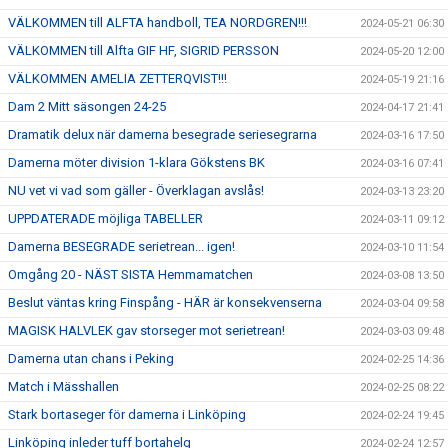
VÄLKOMMEN till ALFTA handboll, TEA NORDGREN!!!
2024-05-21 06:30
VÄLKOMMEN till Alfta GIF HF, SIGRID PERSSON
2024-05-20 12:00
VÄLKOMMEN AMELIA ZETTERQVIST!!!
2024-05-19 21:16
Dam 2 Mitt säsongen 24-25
2024-04-17 21:41
Dramatik delux när damerna besegrade seriesegrarna
2024-03-16 17:50
Damerna möter division 1-klara Gökstens BK
2024-03-16 07:41
NU vet vi vad som gäller - Överklagan avslås!
2024-03-13 23:20
UPPDATERADE möjliga TABELLER
2024-03-11 09:12
Damerna BESEGRADE serietrean... igen!
2024-03-10 11:54
Omgång 20 - NÄST SISTA Hemmamatchen
2024-03-08 13:50
Beslut väntas kring Finspång - HÄR är konsekvenserna
2024-03-04 09:58
MAGISK HALVLEK gav storseger mot serietrean!
2024-03-03 09:48
Damerna utan chans i Peking
2024-02-25 14:36
Match i Mässhallen
2024-02-25 08:22
Stark bortaseger för damerna i Linköping
2024-02-24 19:45
Linköping inleder tuff bortahelg
2024-02-24 12:57