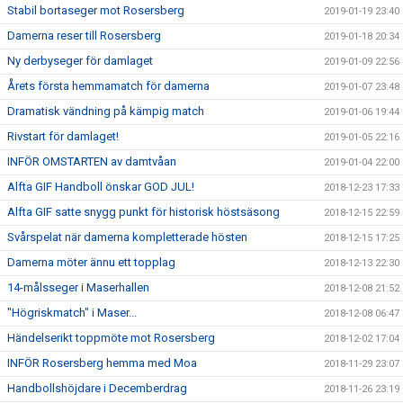
Stabil bortaseger mot Rosersberg
2019-01-19 23:40
Damerna reser till Rosersberg
2019-01-18 20:34
Ny derbyseger för damlaget
2019-01-09 22:56
Årets första hemmamatch för damerna
2019-01-07 23:48
Dramatisk vändning på kämpig match
2019-01-06 19:44
Rivstart för damlaget!
2019-01-05 22:16
INFÖR OMSTARTEN av damtvåan
2019-01-04 22:00
Alfta GIF Handboll önskar GOD JUL!
2018-12-23 17:33
Alfta GIF satte snygg punkt för historisk höstsäsong
2018-12-15 22:59
Svårspelat när damerna kompletterade hösten
2018-12-15 17:25
Damerna möter ännu ett topplag
2018-12-13 22:30
14-målsseger i Maserhallen
2018-12-08 21:52
"Högriskmatch" i Maser...
2018-12-08 06:47
Händelserikt toppmöte mot Rosersberg
2018-12-02 17:04
INFÖR Rosersberg hemma med Moa
2018-11-29 23:07
Handbollshöjdare i Decemberdrag
2018-11-26 23:19