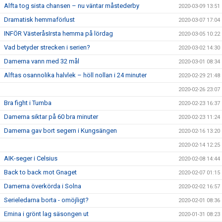
Alfta tog sista chansen – nu väntar måstederby
2020-03-09 13:51
Dramatisk hemmaförlust
2020-03-07 17:04
INFÖR VästeråsIrsta hemma på lördag
2020-03-05 10:22
Vad betyder strecken i serien?
2020-03-02 14:30
Damerna vann med 32 mål
2020-03-01 08:34
Alftas osannolika halvlek – höll nollan i 24 minuter
2020-02-29 21:48
2020-02-26 23:07
Bra fight i Tumba
2020-02-23 16:37
Damerna siktar på 60 bra minuter
2020-02-23 11:24
Damerna gav bort segern i Kungsängen
2020-02-16 13:20
2020-02-14 12:25
AIK-seger i Celsius
2020-02-08 14:44
Back to back mot Gnaget
2020-02-07 01:15
Damerna överkörda i Solna
2020-02-02 16:57
Serieledarna borta - omöjligt?
2020-02-01 08:36
Emina i grönt lag säsongen ut
2020-01-31 08:23