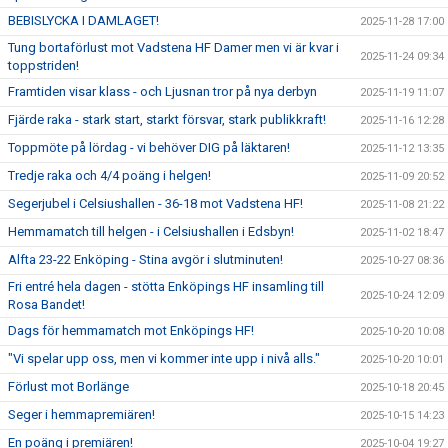
BEBISLYCKA I DAMLAGET!
2025-11-28 17:00
Tung bortaförlust mot Vadstena HF Damer men vi är kvar i
2025-11-24 09:34
toppstriden!
Framtiden visar klass - och Ljusnan tror på nya derbyn
2025-11-19 11:07
Fjärde raka - stark start, starkt försvar, stark publikkraft!
2025-11-16 12:28
Toppmöte på lördag - vi behöver DIG på läktaren!
2025-11-12 13:35
Tredje raka och 4/4 poäng i helgen!
2025-11-09 20:52
Segerjubel i Celsiushallen - 36-18 mot Vadstena HF!
2025-11-08 21:22
Hemmamatch till helgen - i Celsiushallen i Edsbyn!
2025-11-02 18:47
Alfta 23-22 Enköping - Stina avgör i slutminuten!
2025-10-27 08:36
Fri entré hela dagen - stötta Enköpings HF insamling till
2025-10-24 12:09
Rosa Bandet!
Dags för hemmamatch mot Enköpings HF!
2025-10-20 10:08
"Vi spelar upp oss, men vi kommer inte upp i nivå alls."
2025-10-20 10:01
Förlust mot Borlänge
2025-10-18 20:45
Seger i hemmapremiären!
2025-10-15 14:23
En poäng i premiären!
2025-10-04 19:27