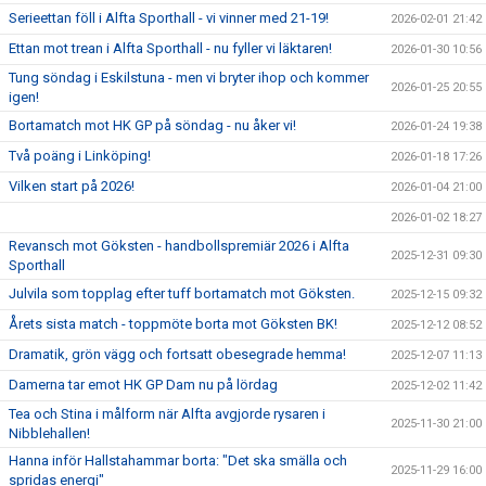
Serieettan föll i Alfta Sporthall - vi vinner med 21-19!
2026-02-01 21:42
Ettan mot trean i Alfta Sporthall - nu fyller vi läktaren!
2026-01-30 10:56
Tung söndag i Eskilstuna - men vi bryter ihop och kommer
2026-01-25 20:55
igen!
Bortamatch mot HK GP på söndag - nu åker vi!
2026-01-24 19:38
Två poäng i Linköping!
2026-01-18 17:26
Vilken start på 2026!
2026-01-04 21:00
2026-01-02 18:27
Revansch mot Göksten - handbollspremiär 2026 i Alfta
2025-12-31 09:30
Sporthall
Julvila som topplag efter tuff bortamatch mot Göksten.
2025-12-15 09:32
Årets sista match - toppmöte borta mot Göksten BK!
2025-12-12 08:52
Dramatik, grön vägg och fortsatt obesegrade hemma!
2025-12-07 11:13
Damerna tar emot HK GP Dam nu på lördag
2025-12-02 11:42
Tea och Stina i målform när Alfta avgjorde rysaren i
2025-11-30 21:00
Nibblehallen!
Hanna inför Hallstahammar borta: "Det ska smälla och
2025-11-29 16:00
spridas energi"