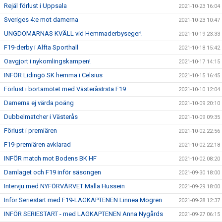
Rejäl förlust i Uppsala
2021-10-23 16:04
Sveriges 4:e mot damerna
2021-10-23 10:47
UNGDOMARNAS KVÄLL vid Hemmaderbyseger!
2021-10-19 23:33
F19-derby i Alfta Sporthall
2021-10-18 15:42
Oavgjort i nykomlingskampen!
2021-10-17 14:15
INFÖR Lidingö SK hemma i Celsius
2021-10-15 16:45
Förlust i bortamötet med VästeråsIrsta F19
2021-10-10 12:04
Damerna ej värda poäng
2021-10-09 20:10
Dubbelmatcher i Västerås
2021-10-09 09:35
Förlust i premiären
2021-10-02 22:56
F19-premiären avklarad
2021-10-02 22:18
INFÖR match mot Bodens BK HF
2021-10-02 08:20
Damlaget och F19 inför säsongen
2021-09-30 18:00
Intervju med NYFÖRVÄRVET Malla Hussein
2021-09-29 18:00
Inför Seriestart med F19-LAGKAPTENEN Linnea Mogren
2021-09-28 12:37
INFÖR SERIESTART - med LAGKAPTENEN Anna Nygårds
2021-09-27 06:15