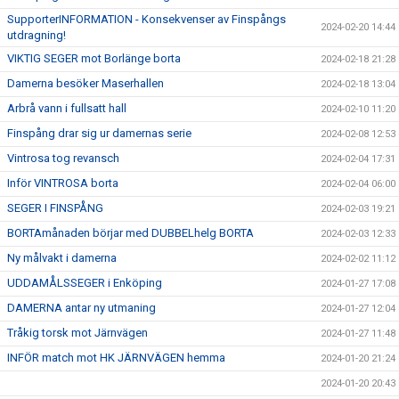
SupporterINFORMATION - Konsekvenser av Finspångs
2024-02-20 14:44
utdragning!
VIKTIG SEGER mot Borlänge borta
2024-02-18 21:28
Damerna besöker Maserhallen
2024-02-18 13:04
Arbrå vann i fullsatt hall
2024-02-10 11:20
Finspång drar sig ur damernas serie
2024-02-08 12:53
Vintrosa tog revansch
2024-02-04 17:31
Inför VINTROSA borta
2024-02-04 06:00
SEGER I FINSPÅNG
2024-02-03 19:21
BORTAmånaden börjar med DUBBELhelg BORTA
2024-02-03 12:33
Ny målvakt i damerna
2024-02-02 11:12
UDDAMÅLSSEGER i Enköping
2024-01-27 17:08
DAMERNA antar ny utmaning
2024-01-27 12:04
Tråkig torsk mot Järnvägen
2024-01-27 11:48
INFÖR match mot HK JÄRNVÄGEN hemma
2024-01-20 21:24
2024-01-20 20:43