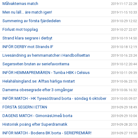
Målvakternas match
2019-11-17 22:28
Men nu läll... äre match igen!
2019-11-15 10:33
Summering av första fjärdedelen
2019-10-29 12:02
Förlust mot topplag
2019-10-27 22:07
Strand klara segrare i derbyt
2019-10-19 14:50
INFÖR DERBY mot Strands IF
2019-10-18 12:19
Livesändning av hemmamatcher i Handbollsettan
2019-10-16 23:24
Segersviten bruten av seriefavoriterna
2019-10-12 20:44
INFÖR HEMMAPREMIÄREN - Tumba HBK i Celsius
2019-10-11 09:39
Helahälsingland.se: Alftas härliga rivstart
2019-10-06 23:15
Damerna obesegrade efter 3 omgångar
2019-10-06 16:32
INFÖR MATCH - HK TyresöStrand borta - söndag 6 oktober
2019-10-05 09:07
FÖRSTA SEGERN I ETTAN
2019-09-29 18:49
DAGENS MATCH - GimonäsUmeå borta
2019-09-29 10:04
Historisk poäng efter Superdramatik
2019-09-28 20:13
INFÖR MATCH - Bodens BK borta - SERIEPREMIÄR!
2019-09-27 19:50