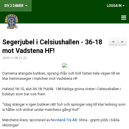
DIV 2 DAMER
LOGGA IN
HEM
Segerjubel i Celsiushallen - 36-18
NYHETER
<
>
mot Vadstena HF!
GÅ PÅ MATCH
2025-11-08 21:22
MATCHER
Damerna stängde butiken, sprang ifrån och höll farten hela vägen till en
klar hemmaseger i matchen mot
KALENDER
Vadstena HF
.
Halvtid 18-10, slut 36-18. Publik: 148 härliga gröna röster i Celsiushallen i
TRUPPEN
Edsbyn som bar oss fram.
DOKUMENT
”Idag stänger vi igen butiken rätt fort och springer iväg till klar ledning som
vi håller och utökar under matchens gång! Kul!”
KONTAKT
Matchens lirare, sponsrad av
Nordanå Trä AB
: Stina - grymt jobb i båda
riktningar!
LIVESÄNDNING