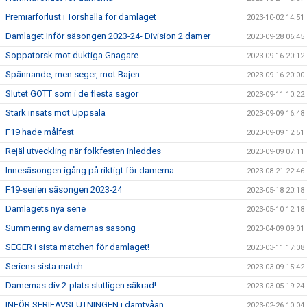
Premiärförlust i Torshälla för damlaget
2023-10-02 14:51
Damlaget Inför säsongen 2023-24- Division 2 damer
2023-09-28 06:45
Soppatorsk mot duktiga Gnagare
2023-09-16 20:12
Spännande, men seger, mot Bajen
2023-09-16 20:00
Slutet GOTT som i de flesta sagor
2023-09-11 10:22
Stark insats mot Uppsala
2023-09-09 16:48
F19 hade målfest
2023-09-09 12:51
Rejäl utveckling när folkfesten inleddes
2023-09-09 07:11
Innesäsongen igång på riktigt för damerna
2023-08-21 22:46
F19-serien säsongen 2023-24
2023-05-18 20:18
Damlagets nya serie
2023-05-10 12:18
Summering av damernas säsong
2023-04-09 09:01
SEGER i sista matchen för damlaget!
2023-03-11 17:08
Seriens sista match...
2023-03-09 15:42
Damernas div 2-plats slutligen säkrad!
2023-03-05 19:24
INFÖR SERIEAVSLUTNINGEN i damtvåan
2023-02-26 10:04