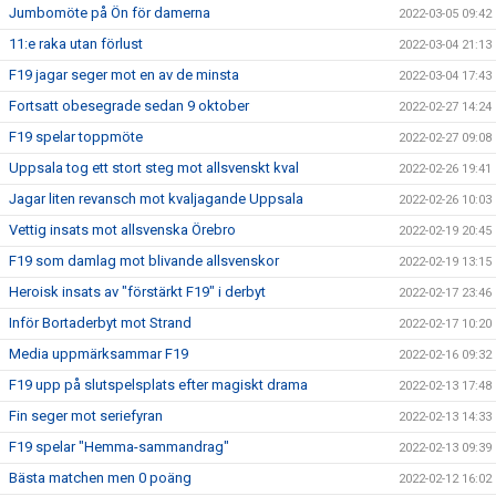
Jumbomöte på Ön för damerna
2022-03-05 09:42
11:e raka utan förlust
2022-03-04 21:13
F19 jagar seger mot en av de minsta
2022-03-04 17:43
Fortsatt obesegrade sedan 9 oktober
2022-02-27 14:24
F19 spelar toppmöte
2022-02-27 09:08
Uppsala tog ett stort steg mot allsvenskt kval
2022-02-26 19:41
Jagar liten revansch mot kvaljagande Uppsala
2022-02-26 10:03
Vettig insats mot allsvenska Örebro
2022-02-19 20:45
F19 som damlag mot blivande allsvenskor
2022-02-19 13:15
Heroisk insats av "förstärkt F19" i derbyt
2022-02-17 23:46
Inför Bortaderbyt mot Strand
2022-02-17 10:20
Media uppmärksammar F19
2022-02-16 09:32
F19 upp på slutspelsplats efter magiskt drama
2022-02-13 17:48
Fin seger mot seriefyran
2022-02-13 14:33
F19 spelar "Hemma-sammandrag"
2022-02-13 09:39
Bästa matchen men 0 poäng
2022-02-12 16:02