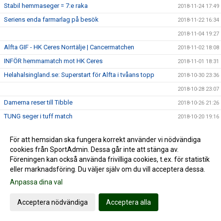
Stabil hemmaseger = 7:e raka
2018-11-24 17:49
Seriens enda farmarlag på besök
2018-11-22 16:34
2018-11-04 19:27
Alfta GIF - HK Ceres Norrtälje | Cancermatchen
2018-11-02 18:08
INFÖR hemmamatch mot HK Ceres
2018-11-01 18:31
Helahalsingland.se: Superstart för Alfta i tvåans topp
2018-10-30 23:36
2018-10-28 23:07
Damerna reser till Tibble
2018-10-26 21:26
TUNG seger i tuff match
2018-10-20 19:16
INFÖR tidiga toppmötet
2018-10-18 18:15
För att hemsidan ska fungera korrekt använder vi nödvändiga
Sjuk halvlek grundlade överraskande storseger
2018-10-13 22:20
cookies från SportAdmin. Dessa går inte att stänga av.
Damerna antar tuffaste utmaningen hittills
2018-10-12 22:22
Föreningen kan också använda frivilliga cookies, t.ex. för statistik
eller marknadsföring. Du väljer själv om du vill acceptera dessa.
Mål av Thessan i frustrerande seger
2018-10-06 17:14
Anpassa dina val
Inför hemmapremiären
2018-10-05 16:03
Säker premiärseger i märklig match
2018-09-30 21:05
Acceptera nödvändiga
Acceptera alla
Bred bas och bra mix när Alfta laddar om i tvåan
2018-09-29 12:48