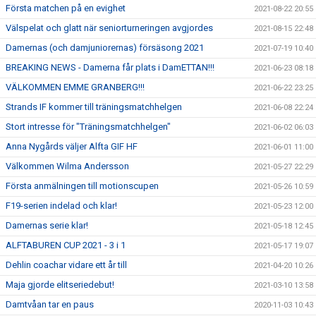
Första matchen på en evighet
2021-08-22 20:55
Välspelat och glatt när seniorturneringen avgjordes
2021-08-15 22:48
Damernas (och damjuniorernas) försäsong 2021
2021-07-19 10:40
BREAKING NEWS - Damerna får plats i DamETTAN!!!
2021-06-23 08:18
VÄLKOMMEN EMME GRANBERG!!!
2021-06-22 23:25
Strands IF kommer till träningsmatchhelgen
2021-06-08 22:24
Stort intresse för "Träningsmatchhelgen"
2021-06-02 06:03
Anna Nygårds väljer Alfta GIF HF
2021-06-01 11:00
Välkommen Wilma Andersson
2021-05-27 22:29
Första anmälningen till motionscupen
2021-05-26 10:59
F19-serien indelad och klar!
2021-05-23 12:00
Damernas serie klar!
2021-05-18 12:45
ALFTABUREN CUP 2021 - 3 i 1
2021-05-17 19:07
Dehlin coachar vidare ett år till
2021-04-20 10:26
Maja gjorde elitseriedebut!
2021-03-10 13:58
Damtvåan tar en paus
2020-11-03 10:43