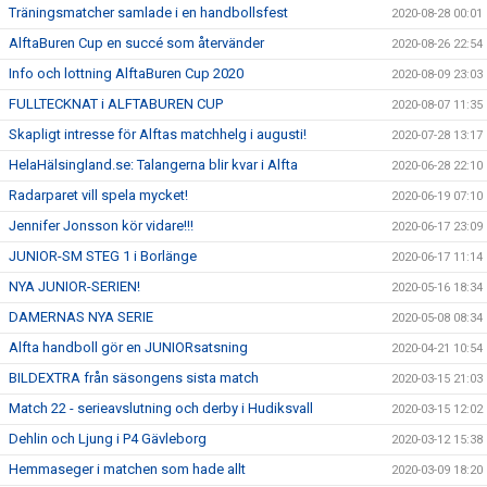
Träningsmatcher samlade i en handbollsfest
2020-08-28 00:01
AlftaBuren Cup en succé som återvänder
2020-08-26 22:54
Info och lottning AlftaBuren Cup 2020
2020-08-09 23:03
FULLTECKNAT i ALFTABUREN CUP
2020-08-07 11:35
Skapligt intresse för Alftas matchhelg i augusti!
2020-07-28 13:17
HelaHälsingland.se: Talangerna blir kvar i Alfta
2020-06-28 22:10
Radarparet vill spela mycket!
2020-06-19 07:10
Jennifer Jonsson kör vidare!!!
2020-06-17 23:09
JUNIOR-SM STEG 1 i Borlänge
2020-06-17 11:14
NYA JUNIOR-SERIEN!
2020-05-16 18:34
DAMERNAS NYA SERIE
2020-05-08 08:34
Alfta handboll gör en JUNIORsatsning
2020-04-21 10:54
BILDEXTRA från säsongens sista match
2020-03-15 21:03
Match 22 - serieavslutning och derby i Hudiksvall
2020-03-15 12:02
Dehlin och Ljung i P4 Gävleborg
2020-03-12 15:38
Hemmaseger i matchen som hade allt
2020-03-09 18:20