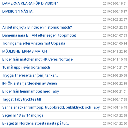
DAMERNA KLARA FÖR DIVISION 1
2019-03-02 18:51
DIVISION 1 NÄSTA!
2019-03-02 15:17
2019-02-28 22:37
Är det möjligt? Blir det en historisk match?
2019-02-27 22:23
Damerna nära ETTAN efter seger i toppmötet
2019-02-24 07:53
Tidningarna efter vinsten mot Uppsala
2019-02-24 00:14
MÖJLIGHETERNAS MATCH
2019-02-19 22:10
Bilder från matchen mot HK Ceres Norrtälje
2019-02-11 10:45
10 mål upp i svår bortamatch
2019-02-10 21:07
Trygga Therese talar (om) tankar...
2019-02-08 20:58
INFÖR sista fjärdedelen av Serien
2019-02-03 22:18
Bilder från hemmamötet med Täby
2019-02-03 21:01
Taggat Täby trycktes till
2019-02-02 17:25
Sanna snackar formtopp, truppbredd, publiktryck och Täby
2019-01-31 16:45
Seger nr 13 av 14 möjliga
2019-01-27 22:28
B-laget till Nordens största nästa på tur...
2019-01-24 22:30