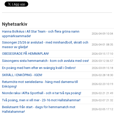
Nyhetsarkiv
Hanna Bolkéus i All Star Team - och flera gröna namn
2026-04-09 10:04
uppmärksammade!
Säsongen 25/26 är avslutad - med minihandboll, skratt och
2026-04-01 08:35
massor av glädje!
OBESEGRADE PÅ HEMMAPLAN!
2026-03-15 17:10
Säsongens sista hemmamatch - kom och avsluta med oss!
2026-03-12 06:57
En poäng med hem efter en svängig kväll i Örebro!
2026-03-09 15:18
SKRÄLL I ENKÖPING - IGEN!
2026-02-28 18:30
Returmöte mot serieledarna - häng med damerna till
2026-02-23 10:19
Enköping!
Nionde raka i Alfta Sporthall - och vi tar två nya poäng!
2026-02-21 21:49
Två poäng, men vi vill mer - 23-16 mot Hallstahammar!
2026-02-07 21:32
Beslutsamt från start - dags för hemmamatch mot
2026-02-05 17:12
Hallstahammar!