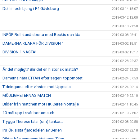
2019-03-14 16:32
Dehlin och Ljung i P4 Gävleborg
2019-03-14 15:07
2019-03-12 12:00
2019-03-10 21:58
INFÖR Bollstanäs borta med Beckis och Ida
2019-03-08 05:41
DAMERNA KLARA FÖR DIVISION 1
2019-03-02 18:51
DIVISION 1 NÄSTA!
2019-03-02 15:17
2019-02-28 22:37
Är det möjligt? Blir det en historisk match?
2019-02-27 22:23
Damerna nära ETTAN efter seger i toppmötet
2019-02-24 07:53
Tidningarna efter vinsten mot Uppsala
2019-02-24 00:14
MÖJLIGHETERNAS MATCH
2019-02-19 22:10
Bilder från matchen mot HK Ceres Norrtälje
2019-02-11 10:45
10 mål upp i svår bortamatch
2019-02-10 21:07
Trygga Therese talar (om) tankar...
2019-02-08 20:58
INFÖR sista fjärdedelen av Serien
2019-02-03 22:18
Bilder från hemmamötet med Täby