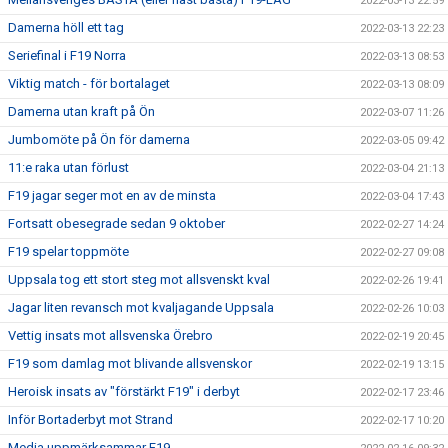
2022-03-13 22:59
Damerna höll ett tag
2022-03-13 22:23
Seriefinal i F19 Norra
2022-03-13 08:53
Viktig match - för bortalaget
2022-03-13 08:09
Damerna utan kraft på Ön
2022-03-07 11:26
Jumbomöte på Ön för damerna
2022-03-05 09:42
11:e raka utan förlust
2022-03-04 21:13
F19 jagar seger mot en av de minsta
2022-03-04 17:43
Fortsatt obesegrade sedan 9 oktober
2022-02-27 14:24
F19 spelar toppmöte
2022-02-27 09:08
Uppsala tog ett stort steg mot allsvenskt kval
2022-02-26 19:41
Jagar liten revansch mot kvaljagande Uppsala
2022-02-26 10:03
Vettig insats mot allsvenska Örebro
2022-02-19 20:45
F19 som damlag mot blivande allsvenskor
2022-02-19 13:15
Heroisk insats av "förstärkt F19" i derbyt
2022-02-17 23:46
Inför Bortaderbyt mot Strand
2022-02-17 10:20
Media uppmärksammar F19