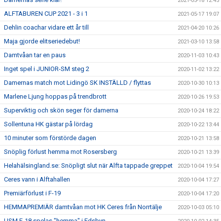
2021-05-18 12:45
ALFTABUREN CUP 2021 - 3 i 1
2021-05-17 19:07
Dehlin coachar vidare ett år till
2021-04-20 10:26
Maja gjorde elitseriedebut!
2021-03-10 13:58
Damtvåan tar en paus
2020-11-03 10:43
Inget spel i JUNIOR-SM steg 2
2020-11-02 13:22
Damernas match mot Lidingö SK INSTÄLLD / flyttas
2020-10-30 10:13
Marlene Ljung hoppas på trendbrott
2020-10-26 19:53
Superviktig och skön seger för damerna
2020-10-24 18:22
Sollentuna HK gästar på lördag
2020-10-22 13:44
10 minuter som förstörde dagen
2020-10-21 13:58
Snöplig förlust hemma mot Rosersberg
2020-10-21 13:39
Helahälsingland.se: Snöpligt slut när Alfta tappade greppet
2020-10-04 19:54
Ceres vann i Alftahallen
2020-10-04 17:27
Premiärförlust i F-19
2020-10-04 17:20
HEMMAPREMIÄR damtvåan mot HK Ceres från Norrtälje
2020-10-03 05:10
USM F-18 spelas "hemma" i Edsbyn