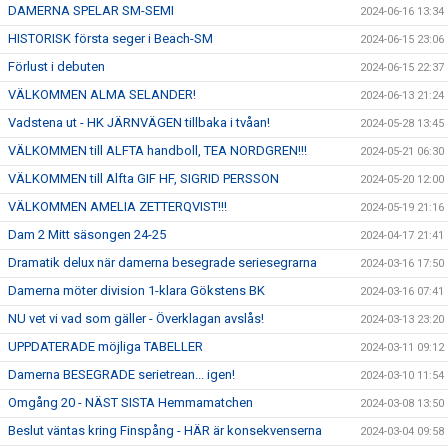
DAMERNA SPELAR SM-SEMI
2024-06-16 13:34
HISTORISK första seger i Beach-SM
2024-06-15 23:06
Förlust i debuten
2024-06-15 22:37
VÄLKOMMEN ALMA SELANDER!
2024-06-13 21:24
Vadstena ut - HK JÄRNVÄGEN tillbaka i tvåan!
2024-05-28 13:45
VÄLKOMMEN till ALFTA handboll, TEA NORDGREN!!!
2024-05-21 06:30
VÄLKOMMEN till Alfta GIF HF, SIGRID PERSSON
2024-05-20 12:00
VÄLKOMMEN AMELIA ZETTERQVIST!!!
2024-05-19 21:16
Dam 2 Mitt säsongen 24-25
2024-04-17 21:41
Dramatik delux när damerna besegrade seriesegrarna
2024-03-16 17:50
Damerna möter division 1-klara Gökstens BK
2024-03-16 07:41
NU vet vi vad som gäller - Överklagan avslås!
2024-03-13 23:20
UPPDATERADE möjliga TABELLER
2024-03-11 09:12
Damerna BESEGRADE serietrean... igen!
2024-03-10 11:54
Omgång 20 - NÄST SISTA Hemmamatchen
2024-03-08 13:50
Beslut väntas kring Finspång - HÄR är konsekvenserna
2024-03-04 09:58