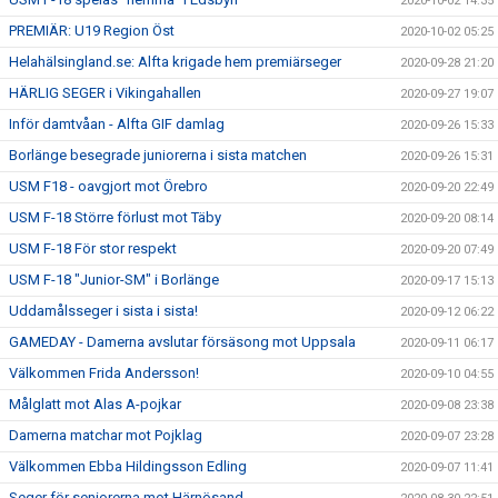
2020-10-02 14:35
PREMIÄR: U19 Region Öst
2020-10-02 05:25
Helahälsingland.se: Alfta krigade hem premiärseger
2020-09-28 21:20
HÄRLIG SEGER i Vikingahallen
2020-09-27 19:07
Inför damtvåan - Alfta GIF damlag
2020-09-26 15:33
Borlänge besegrade juniorerna i sista matchen
2020-09-26 15:31
USM F18 - oavgjort mot Örebro
2020-09-20 22:49
USM F-18 Större förlust mot Täby
2020-09-20 08:14
USM F-18 För stor respekt
2020-09-20 07:49
USM F-18 "Junior-SM" i Borlänge
2020-09-17 15:13
Uddamålsseger i sista i sista!
2020-09-12 06:22
GAMEDAY - Damerna avslutar försäsong mot Uppsala
2020-09-11 06:17
Välkommen Frida Andersson!
2020-09-10 04:55
Målglatt mot Alas A-pojkar
2020-09-08 23:38
Damerna matchar mot Pojklag
2020-09-07 23:28
Välkommen Ebba Hildingsson Edling
2020-09-07 11:41
Seger för seniorerna mot Härnösand