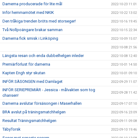
Damerna producerade för lite mål
2022-10-23 11:01
Inför hemmamötet med NKIK
2022-10-22 13:02
Den tråkiga trenden bröts med storseger!
2022-10-16 19:45
Två Nollpoängare brakar samman
2022-10-15 22:34
Damerna fick smisk i Linköping
2022-10-09 15:07
2022-10-08 21:56
Längsta resan och enda dubbelhelgen inleder
2022-10-08 12:40
Premiärförlust för damerna
2022-10-01 14:50
Kapten Engh styr skutan
2022-10-01 09:10
INFÖR SÄSONGEN med Damlaget
2022-09-29 11:07
INFÖR SERIEPREMIÄR - Jessica - målvakten som tog
2022-09-28 11:42
chansen!
Damerna avslutar försäsongen i Maserhallen
2022-09-17 07:10
BRA avslut på träningsmatchhelgen
2022-09-16 23:09
Resultat Träningsmatchhelgen
2022-09-11 09:08
TäbyTorsk
2022-09-10 19:46
Seger mot senaste segern