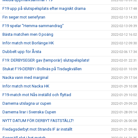
2022-02-16 09:32
F19 upp på slutspelsplats efter magiskt drama
2022-02-13 17:48
Fin seger mot seriefyran
2022-02-13 14:33
F19 spelar "Hemma-sammandrag"
2022-02-13 09:39
Bästa matchen men 0 poäng
2022-02-12 16:02
Inför match mot Borlänge HK
2022-02-12 09:30
Dubbelt upp för Årsta
2022-02-06 17:34
F19: DERBYSEGER gav (temporär) slutspelsplats!
2022-02-01 22:31
Stukat F19-DERBY i Bollnäs på Tisdagkvällen
2022-02-01 10:09
Nacka vann med marginal
2022-01-29 17:54
Inför match mot Nacka HK
2022-01-29 10:08
F19-match mot Nås inställd och flyttad
2022-01-29 10:02
Damerna utslagna ur cupen
2022-01-29 09:23
Damerna lirar i Svenska Cupen
2022-01-28 09:14
NYTT DATUM FÖR DERBYT FASTSTÄLLT!
2022-01-26 00:08
Fredagsderbyt mot Strands IF är inställt
2022-01-21 09:46
Seger till slut i het match