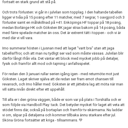
fortsatt en stark grund att stå på.
Och trots förlusten: vi går in i julvilan som topplag. I den haltande tabellen
ligger vi tvåa på 15 poäng efter 11 matcher, med 7 segrar, 1 oavgjord och 3
förluster samt en målskillnad på +41. Enköpings HF toppar på 18 poäng,
medan Borlänge HK och Göksten BK jagar strax bakom på 14 poäng, båda
med färre spelade matcher än oss. Det är extremt tätt i toppen - och vi är
med där vi vill vara.
Imo summerar hösten i Ljusnan med att laget "varit bra" utan att jaga
tabellsiffror, och att man nu tydligt ser vad som måste vässas. Julvilan blir
därför långt ifrån vila. Det väntar ett block med mycket jobb på detaljer,
fysik och framför allt mod och tajming i anfallsspelet.
För redan den 3 januari rullar serien igång igen - med returmöte mot just
Göksten. Laget skriver själva att de redan ser fram emot chansen till
revansch, och Imo håller med: Göksten är ett jättebra lag att möta när man
vill sätta nivån direkt efter ett uppehåll.
Till alla er i den gröna väggen, både er som var på plats i Torshälla och er
som följde via
Handboll Play
: tack. Det betyder mycket för laget att veta att
stödet finns där, också på bortaplan och framför tv-skärmarna. Nu laddar
vi om, slipar på detaljerna och kommer tillbaka ännu starkare efter jul.
Sköna Gröna fortsätter att kriga - tillsammans.
💚