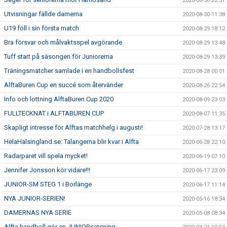
2020-08-30 22:51
Utvisningar fällde damerna
2020-08-30 11:38
U19 föll i sin första match
2020-08-29 18:12
Bra försvar och målvaktsspel avgörande
2020-08-29 13:48
Tuff start på säsongen för Juniorerna
2020-08-29 13:39
Träningsmatcher samlade i en handbollsfest
2020-08-28 00:01
AlftaBuren Cup en succé som återvänder
2020-08-26 22:54
Info och lottning AlftaBuren Cup 2020
2020-08-09 23:03
FULLTECKNAT i ALFTABUREN CUP
2020-08-07 11:35
Skapligt intresse för Alftas matchhelg i augusti!
2020-07-28 13:17
HelaHälsingland.se: Talangerna blir kvar i Alfta
2020-06-28 22:10
Radarparet vill spela mycket!
2020-06-19 07:10
Jennifer Jonsson kör vidare!!!
2020-06-17 23:09
JUNIOR-SM STEG 1 i Borlänge
2020-06-17 11:14
NYA JUNIOR-SERIEN!
2020-05-16 18:34
DAMERNAS NYA SERIE
2020-05-08 08:34
Alfta handboll gör en JUNIORsatsning