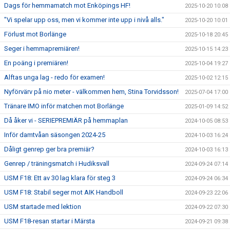
Dags för hemmamatch mot Enköpings HF!
2025-10-20 10:08
"Vi spelar upp oss, men vi kommer inte upp i nivå alls."
2025-10-20 10:01
Förlust mot Borlänge
2025-10-18 20:45
Seger i hemmapremiären!
2025-10-15 14:23
En poäng i premiären!
2025-10-04 19:27
Alftas unga lag - redo för examen!
2025-10-02 12:15
Nyförvärv på nio meter - välkommen hem, Stina Torvidsson!
2025-07-04 17:00
Tränare IMO inför matchen mot Borlänge
2025-01-09 14:52
Då åker vi - SERIEPREMIÄR på hemmaplan
2024-10-05 08:53
Inför damtvåan säsongen 2024-25
2024-10-03 16:24
Dåligt genrep ger bra premiär?
2024-10-03 16:13
Genrep / träningsmatch i Hudiksvall
2024-09-24 07:14
USM F18: Ett av 30 lag klara för steg 3
2024-09-24 06:34
USM F18: Stabil seger mot AIK Handboll
2024-09-23 22:06
USM startade med lektion
2024-09-22 07:30
USM F18-resan startar i Märsta
2024-09-21 09:38