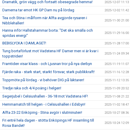
Dramatik, grön vägg och fortsatt obesegrade hemma!
2025-12-07 11:13
Damerna tar emot HK GP Dam nu på lördag
2025-12-02 11:42
Tea och Stina i målform när Alfta avgjorde rysaren i
2025-11-30 21:00
Nibblehallen!
Hanna inför Hallstahammar borta: "Det ska smälla och
2025-11-29 16:00
spridas energi"
BEBISLYCKA I DAMLAGET!
2025-11-28 17:00
Tung bortaförlust mot Vadstena HF Damer men vi är kvar i
2025-11-24 09:34
toppstriden!
Framtiden visar klass - och Ljusnan tror på nya derbyn
2025-11-19 11:07
Fjärde raka - stark start, starkt försvar, stark publikkraft!
2025-11-16 12:28
Toppmöte på lördag - vi behöver DIG på läktaren!
2025-11-12 13:35
Tredje raka och 4/4 poäng i helgen!
2025-11-09 20:52
Segerjubel i Celsiushallen - 36-18 mot Vadstena HF!
2025-11-08 21:22
Hemmamatch till helgen - i Celsiushallen i Edsbyn!
2025-11-02 18:47
Alfta 23-22 Enköping - Stina avgör i slutminuten!
2025-10-27 08:36
Fri entré hela dagen - stötta Enköpings HF insamling till
2025-10-24 12:09
Rosa Bandet!