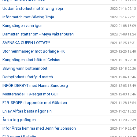
2022-01-16 21:35
Uddamålsförlust mot SilwingTroja
2022-01-16 09:13
Inför match mot Silwing Troja
2022-01-14 22:21
Kungsängen vann igen
2022-01-08 18:09
Damettan startar om - Meya vaktar buren
2022-01-08 11:24
SVENSKA CUPEN LOTTAT!!!
2021-12-25 13:31
Stor hemmaseger mot Borlänge HK
2021-12-25 12:40
Kungsängen klart bättre i Celsius
2021-12-18 22:18
Silwing vann bottenmötet
2021-12-18 20:26
Derbyförlust i fartfylld match
2021-12-04 10:46
INFÖR DERBYT med Hanna Sundberg
2021-12-03 16:49
Meriterande F19-seger mot GUIF
2021-12-03 16:46
F19: SEGER i toppmöte mot Göksten
2021-11-28 18:54
En av Alftas bästa någonsin
2021-11-27 18:22
Årsta tog poängen
2021-11-20 20:39
Inför Årsta hemma med Jennifer Jonsson
2021-11-19 23:47
F19-seger i Bollnäs