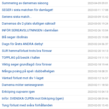
Summering av damernas säsong
2023-04-09 09:01
SEGER i sista matchen för damlaget!
2023-03-11 17:08
Seriens sista match...
2023-03-09 15:42
Damernas div 2-plats slutligen säkrad!
2023-03-05 19:24
INFÖR SERIEAVSLUTNINGEN i damtvåan
2023-02-26 10:04
Blå seger i Bollnäs
2023-02-25 19:08
Dags för årets ANDRA derby!
2023-02-24 06:37
SUR hemmaförlust trots bra försvar
2023-02-20 14:13
TOPPLAG på besök i hallen
2023-02-19 11:10
Viktig seger grundlagd i bra försvar
2023-02-18 19:44
Många poäng på spel i dubbelhelgen
2023-02-18 08:31
Väntad förlust mot div 1-laget
2023-02-12 16:57
Damerna möter seriesegraren
2023-02-11 18:50
Enköping cupvann igen
2023-02-10 04:13
Inför: SVENSKA CUPEN mot Enköping (igen)
2023-02-08 09:46
Tung förlust med svåra förhållanden
2023-02-05 15:45