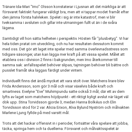
Tränare Ida-Mari "Imo" Olsson konstaterar i
Ljusnan
att det märkliga är att
TABELL
försvaret faktiskt fungerar väldigt bra, men att vi tappar modet framåt efter
den jämna första halvleken. Spelet i sig är inte katastrof, men vi blir
tveksamma i avsluten och gillar inte utmaningen fullt ut än i de svåra
lägena.
Samtidigt vill hon sätta helheten i perspektiv. Hösten får "plusbetyg". Vi har
hela tiden pratat om utveckling, och nu har resultaten dessutom kommit
med oss. Det gör att laget inte spelar med samma överlevnadsstress som
tidigare säsonger, utan kan lägga mer kraft på att vässa spelet. Målet att
etablera oss i division 2 finns i bakgrunden, men Imo återkommer till
samma sak: anfallsspelet behöver slipas, tajmingen behöver bli bättre och
pusslet framåt ska läggas färdigt under vintern.
Individuellt finns det ändå mycket att vara stolt över. Matchens lirare blev
Frida Andersson, som gör 3 mål och visar växelvis både kraft och
smartness. Evelyne "Eve" Muhimpundu satte också 3 mål, där ett av dem
lyfts av laget som matchens höjdpunkt - ett riktigt kyligt avslut när läget väl
dök upp. Stina Torvidsson gjorde 3, medan Hanna Bolkéus och Elin
Torvidsson stod för 2 var. Alicia Erixon, Alva Bylund Nyström och målvakten
Marlene Ljung fyllde på med varsitt mål.
Trots att det hackar offensivt in i perioder, fortsätter våra spelare att jobba,
täcka, springa hem och ta duellerna. Försvaret och målvaktsspelet är