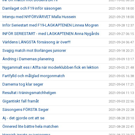
2021-10-02 08:20
Damlaget och F19 inför säsongen
2021-09-30 18:00
Intervju med NYFÖRVÄRVET Malla Hussein
2021-09-29 18:00
Inför Seriestart med F19-LAGKAPTENEN Linnea Mogren
2021-09-28 12:37
INFÖR SERIESTART - med LAGKAPTENEN Anna Nygårds
2021-09-27 06:15
Världens LÄNGSTA försäsong är över!!!
2021-09-24 06:47
Svajjig match mot Borlänges juniorer
2021-09-18 20:21
Ändring i Damernas planering
2021-09-09 13:17
Nygammalt ess i Alfta när moderklubben fick en lektion
2021-09-05 21:48
Fartfylld och målglad morgonmatch
2021-09-05 16:38
Damerna tog klar seger
2021-09-04 17:21
Resultat i träningsmatchhelgen
2021-09-04 11:13
Gigantiskt fall framåt
2021-09-03 22:56
Säsongens FÖRSTA Seger
2021-08-29 22:28
Aj - det gjorde ont att se
2021-08-28 23:10
Önnered lite bättre hela matchen
2021-08-28 22:41
Heroisk insats av juniorerna