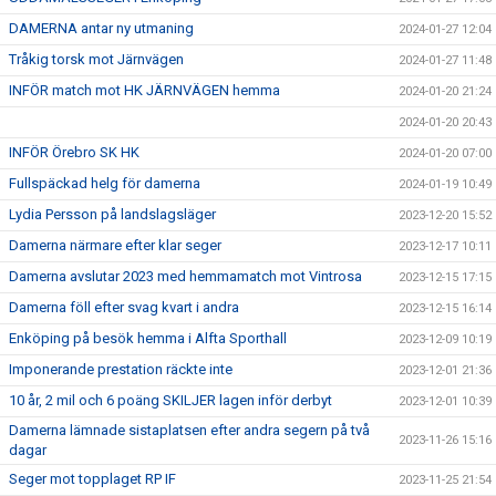
DAMERNA antar ny utmaning
2024-01-27 12:04
Tråkig torsk mot Järnvägen
2024-01-27 11:48
INFÖR match mot HK JÄRNVÄGEN hemma
2024-01-20 21:24
2024-01-20 20:43
INFÖR Örebro SK HK
2024-01-20 07:00
Fullspäckad helg för damerna
2024-01-19 10:49
Lydia Persson på landslagsläger
2023-12-20 15:52
Damerna närmare efter klar seger
2023-12-17 10:11
Damerna avslutar 2023 med hemmamatch mot Vintrosa
2023-12-15 17:15
Damerna föll efter svag kvart i andra
2023-12-15 16:14
Enköping på besök hemma i Alfta Sporthall
2023-12-09 10:19
Imponerande prestation räckte inte
2023-12-01 21:36
10 år, 2 mil och 6 poäng SKILJER lagen inför derbyt
2023-12-01 10:39
Damerna lämnade sistaplatsen efter andra segern på två
2023-11-26 15:16
dagar
Seger mot topplaget RP IF
2023-11-25 21:54