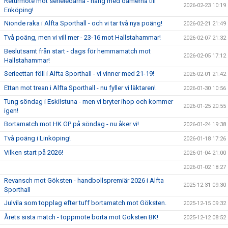
Returmöte mot serieledarna - häng med damerna till
2026-02-23 10:19
Enköping!
Nionde raka i Alfta Sporthall - och vi tar två nya poäng!
2026-02-21 21:49
Två poäng, men vi vill mer - 23-16 mot Hallstahammar!
2026-02-07 21:32
Beslutsamt från start - dags för hemmamatch mot
2026-02-05 17:12
Hallstahammar!
Serieettan föll i Alfta Sporthall - vi vinner med 21-19!
2026-02-01 21:42
Ettan mot trean i Alfta Sporthall - nu fyller vi läktaren!
2026-01-30 10:56
Tung söndag i Eskilstuna - men vi bryter ihop och kommer
2026-01-25 20:55
igen!
Bortamatch mot HK GP på söndag - nu åker vi!
2026-01-24 19:38
Två poäng i Linköping!
2026-01-18 17:26
Vilken start på 2026!
2026-01-04 21:00
2026-01-02 18:27
Revansch mot Göksten - handbollspremiär 2026 i Alfta
2025-12-31 09:30
Sporthall
Julvila som topplag efter tuff bortamatch mot Göksten.
2025-12-15 09:32
Årets sista match - toppmöte borta mot Göksten BK!
2025-12-12 08:52