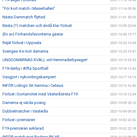
2021-11-14 14:48
"För kort match i Maserhallen"
2021-11-14 09:36
Nästa Dammatch flyttad
2021-11-01 20:53
Bästa (?) matchen och ändå klar förlust
2021-10-30 23:04
(En av) Förhandsfavoriterna gästar
2021-10-30 13:17
Rejäl förlust i Uppsala
2021-10-23 16:04
Sveriges 4:e mot damerna
2021-10-23 10:47
UNGDOMARNAS KVÄLL vid Hemmaderbyseger!
2021-10-19 23:33
F19-derby i Alfta Sporthall
2021-10-18 15:42
Oavgjort i nykomlingskampen!
2021-10-17 14:15
INFÖR Lidingö SK hemma i Celsius
2021-10-15 16:45
Förlust i bortamötet med VästeråsIrsta F19
2021-10-10 12:04
Damerna ej värda poäng
2021-10-09 20:10
Dubbelmatcher i Västerås
2021-10-09 09:35
Förlust i premiären
2021-10-02 22:56
F19-premiären avklarad
2021-10-02 22:18
INFÖR match mot Bodens BK HF