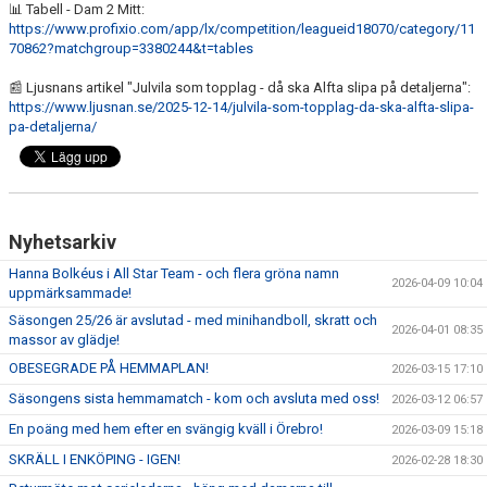
📊
Tabell - Dam 2 Mitt:
https://www.profixio.com/app/lx/competition/leagueid18070/category/11
70862?matchgroup=3380244&t=tables
📰
Ljusnan
s artikel "Julvila som topplag - då ska Alfta slipa på detaljerna":
https://www.ljusnan.se/2025-12-14/julvila-som-topplag-da-ska-alfta-slipa-
pa-detaljerna/
Nyhetsarkiv
Hanna Bolkéus i All Star Team - och flera gröna namn
2026-04-09 10:04
uppmärksammade!
Säsongen 25/26 är avslutad - med minihandboll, skratt och
2026-04-01 08:35
massor av glädje!
OBESEGRADE PÅ HEMMAPLAN!
2026-03-15 17:10
Säsongens sista hemmamatch - kom och avsluta med oss!
2026-03-12 06:57
En poäng med hem efter en svängig kväll i Örebro!
2026-03-09 15:18
SKRÄLL I ENKÖPING - IGEN!
2026-02-28 18:30