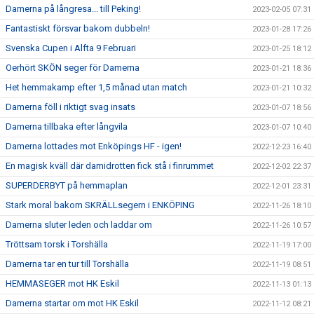
Damerna på långresa... till Peking!
2023-02-05 07:31
Fantastiskt försvar bakom dubbeln!
2023-01-28 17:26
Svenska Cupen i Alfta 9 Februari
2023-01-25 18:12
Oerhört SKÖN seger för Damerna
2023-01-21 18:36
Het hemmakamp efter 1,5 månad utan match
2023-01-21 10:32
Damerna föll i riktigt svag insats
2023-01-07 18:56
Damerna tillbaka efter långvila
2023-01-07 10:40
Damerna lottades mot Enköpings HF - igen!
2022-12-23 16:40
En magisk kväll där damidrotten fick stå i finrummet
2022-12-02 22:37
SUPERDERBYT på hemmaplan
2022-12-01 23:31
Stark moral bakom SKRÄLLsegern i ENKÖPING
2022-11-26 18:10
Damerna sluter leden och laddar om
2022-11-26 10:57
Tröttsam torsk i Torshälla
2022-11-19 17:00
Damerna tar en tur till Torshälla
2022-11-19 08:51
HEMMASEGER mot HK Eskil
2022-11-13 01:13
Damerna startar om mot HK Eskil
2022-11-12 08:21