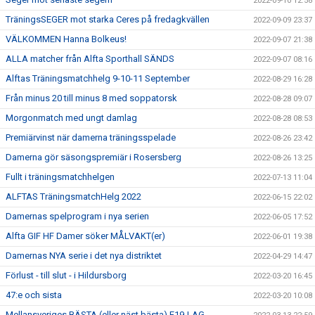
2022-09-10 12:58
TräningsSEGER mot starka Ceres på fredagkvällen
2022-09-09 23:37
VÄLKOMMEN Hanna Bolkeus!
2022-09-07 21:38
ALLA matcher från Alfta Sporthall SÄNDS
2022-09-07 08:16
Alftas Träningsmatchhelg 9-10-11 September
2022-08-29 16:28
Från minus 20 till minus 8 med soppatorsk
2022-08-28 09:07
Morgonmatch med ungt damlag
2022-08-28 08:53
Premiärvinst när damerna träningsspelade
2022-08-26 23:42
Damerna gör säsongspremiär i Rosersberg
2022-08-26 13:25
Fullt i träningsmatchhelgen
2022-07-13 11:04
ALFTAS TräningsmatchHelg 2022
2022-06-15 22:02
Damernas spelprogram i nya serien
2022-06-05 17:52
Alfta GIF HF Damer söker MÅLVAKT(er)
2022-06-01 19:38
Damernas NYA serie i det nya distriktet
2022-04-29 14:47
Förlust - till slut - i Hildursborg
2022-03-20 16:45
47:e och sista
2022-03-20 10:08
Mellansveriges BÄSTA (eller näst bästa) F19-LAG