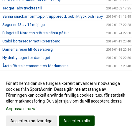
2019-02-03 21:01
Taggat Täby trycktes till
2019-02-02 17:25
Sanna snackar formtopp, truppbredd, publiktryck och Täby
2019-01-31 16:45
Seger nr 13 av 14 möjliga
2019-01-27 22:28
B-laget till Nordens största nästa på tur...
2019-01-24 22:30
Stabil bortaseger mot Rosersberg
2019-01-19 23:40
Damerna reser till Rosersberg
2019-01-18 20:34
Ny derbyseger för damlaget
2019-01-09 22:56
Årets första hemmamatch för damerna
2019-01-07 23:48
Dramatisk vändning på kämpig match
2019-01-06 19:44
Rivstart för damlaget!
2019-01-05 22:16
För att hemsidan ska fungera korrekt använder vi nödvändiga
cookies från SportAdmin. Dessa går inte att stänga av.
INFÖR OMSTARTEN av damtvåan
2019-01-04 22:00
Föreningen kan också använda frivilliga cookies, t.ex. för statistik
Alfta GIF Handboll önskar GOD JUL!
2018-12-23 17:33
eller marknadsföring. Du väljer själv om du vill acceptera dessa.
Alfta GIF satte snygg punkt för historisk höstsäsong
2018-12-15 22:59
Anpassa dina val
Svårspelat när damerna kompletterade hösten
2018-12-15 17:25
Acceptera nödvändiga
Acceptera alla
Damerna möter ännu ett topplag
2018-12-13 22:30
14-målsseger i Maserhallen