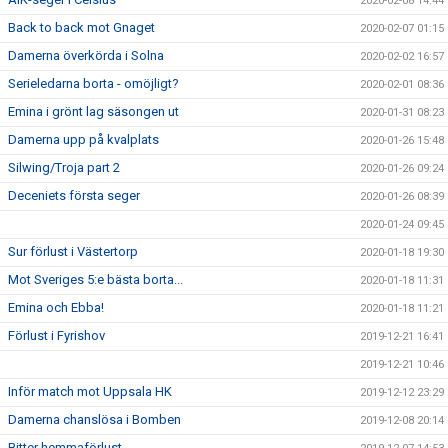
2020-02-08 14:44
Back to back mot Gnaget
2020-02-07 01:15
Damerna överkörda i Solna
2020-02-02 16:57
Serieledarna borta - omöjligt?
2020-02-01 08:36
Emina i grönt lag säsongen ut
2020-01-31 08:23
Damerna upp på kvalplats
2020-01-26 15:48
Silwing/Troja part 2
2020-01-26 09:24
Deceniets första seger
2020-01-26 08:39
2020-01-24 09:45
Sur förlust i Västertorp
2020-01-18 19:30
Mot Sveriges 5:e bästa borta...
2020-01-18 11:31
Emina och Ebba!
2020-01-18 11:21
Förlust i Fyrishov
2019-12-21 16:41
2019-12-21 10:46
Inför match mot Uppsala HK
2019-12-12 23:29
Damerna chanslösa i Bomben
2019-12-08 20:14
Bitter hemmaförlust