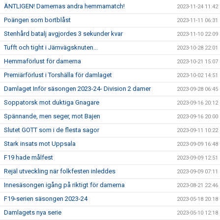
ÄNTLIGEN! Damernas andra hemmamatch!
2023-11-24 11:42
Poängen som bortblåst
2023-11-11 06:31
Stenhård batalj avgjordes 3 sekunder kvar
2023-11-10 22:09
Tufft och tight i Järnvägsknuten...
2023-10-28 22:01
Hemmaförlust för damerna
2023-10-21 15:07
Premiärförlust i Torshälla för damlaget
2023-10-02 14:51
Damlaget Inför säsongen 2023-24- Division 2 damer
2023-09-28 06:45
Soppatorsk mot duktiga Gnagare
2023-09-16 20:12
Spännande, men seger, mot Bajen
2023-09-16 20:00
Slutet GOTT som i de flesta sagor
2023-09-11 10:22
Stark insats mot Uppsala
2023-09-09 16:48
F19 hade målfest
2023-09-09 12:51
Rejäl utveckling när folkfesten inleddes
2023-09-09 07:11
Innesäsongen igång på riktigt för damerna
2023-08-21 22:46
F19-serien säsongen 2023-24
2023-05-18 20:18
Damlagets nya serie
2023-05-10 12:18