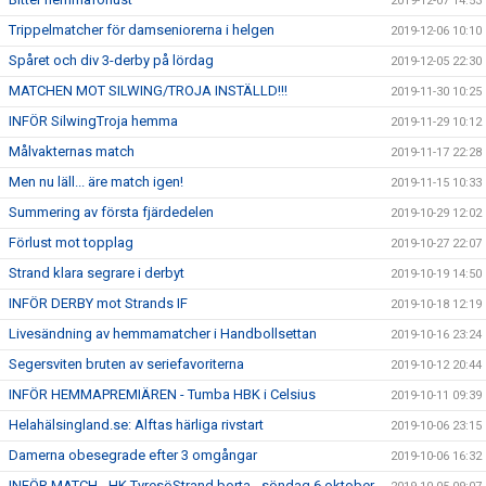
2019-12-07 14:53
Trippelmatcher för damseniorerna i helgen
2019-12-06 10:10
Spåret och div 3-derby på lördag
2019-12-05 22:30
MATCHEN MOT SILWING/TROJA INSTÄLLD!!!
2019-11-30 10:25
INFÖR SilwingTroja hemma
2019-11-29 10:12
Målvakternas match
2019-11-17 22:28
Men nu läll... äre match igen!
2019-11-15 10:33
Summering av första fjärdedelen
2019-10-29 12:02
Förlust mot topplag
2019-10-27 22:07
Strand klara segrare i derbyt
2019-10-19 14:50
INFÖR DERBY mot Strands IF
2019-10-18 12:19
Livesändning av hemmamatcher i Handbollsettan
2019-10-16 23:24
Segersviten bruten av seriefavoriterna
2019-10-12 20:44
INFÖR HEMMAPREMIÄREN - Tumba HBK i Celsius
2019-10-11 09:39
Helahälsingland.se: Alftas härliga rivstart
2019-10-06 23:15
Damerna obesegrade efter 3 omgångar
2019-10-06 16:32
INFÖR MATCH - HK TyresöStrand borta - söndag 6 oktober