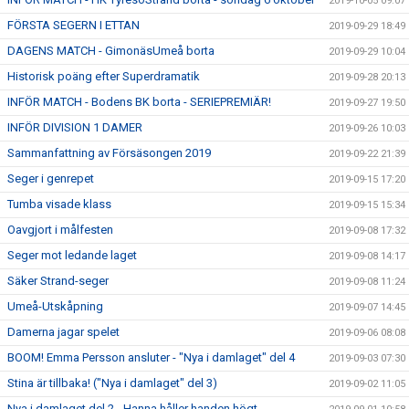
2019-10-05 09:07
FÖRSTA SEGERN I ETTAN
2019-09-29 18:49
DAGENS MATCH - GimonäsUmeå borta
2019-09-29 10:04
Historisk poäng efter Superdramatik
2019-09-28 20:13
INFÖR MATCH - Bodens BK borta - SERIEPREMIÄR!
2019-09-27 19:50
INFÖR DIVISION 1 DAMER
2019-09-26 10:03
Sammanfattning av Försäsongen 2019
2019-09-22 21:39
Seger i genrepet
2019-09-15 17:20
Tumba visade klass
2019-09-15 15:34
Oavgjort i målfesten
2019-09-08 17:32
Seger mot ledande laget
2019-09-08 14:17
Säker Strand-seger
2019-09-08 11:24
Umeå-Utskåpning
2019-09-07 14:45
Damerna jagar spelet
2019-09-06 08:08
BOOM! Emma Persson ansluter - "Nya i damlaget" del 4
2019-09-03 07:30
Stina är tillbaka! ("Nya i damlaget" del 3)
2019-09-02 11:05
Nya i damlaget del 2 - Hanna håller handen högt