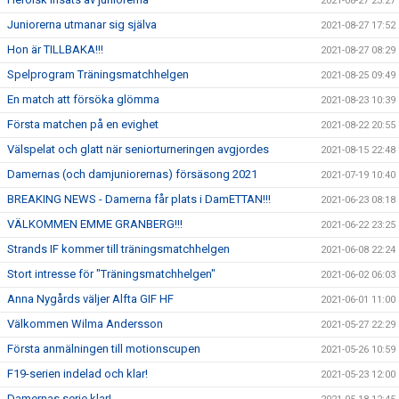
2021-08-27 23:27
Juniorerna utmanar sig själva
2021-08-27 17:52
Hon är TILLBAKA!!!
2021-08-27 08:29
Spelprogram Träningsmatchhelgen
2021-08-25 09:49
En match att försöka glömma
2021-08-23 10:39
Första matchen på en evighet
2021-08-22 20:55
Välspelat och glatt när seniorturneringen avgjordes
2021-08-15 22:48
Damernas (och damjuniorernas) försäsong 2021
2021-07-19 10:40
BREAKING NEWS - Damerna får plats i DamETTAN!!!
2021-06-23 08:18
VÄLKOMMEN EMME GRANBERG!!!
2021-06-22 23:25
Strands IF kommer till träningsmatchhelgen
2021-06-08 22:24
Stort intresse för "Träningsmatchhelgen"
2021-06-02 06:03
Anna Nygårds väljer Alfta GIF HF
2021-06-01 11:00
Välkommen Wilma Andersson
2021-05-27 22:29
Första anmälningen till motionscupen
2021-05-26 10:59
F19-serien indelad och klar!
2021-05-23 12:00
Damernas serie klar!