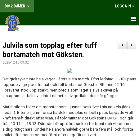
DIV 2 DAMER
LOGGA IN
HEM
Julvila som topplag efter tuff
NYHETER
<
>
bortamatch mot Göksten.
GÅ PÅ MATCH
2025-12-15 09:32
MATCHER
Det gick tyvärr inte hela vägen i årets sista match. Efter ledning 11-10 i paus
tappade vi greppet framåt och föll borta mot Göksten BK med 22-16.
KALENDER
Försvaret stod upp starkt, men precis som laget själva skriver på
Instagram: anfallet var inte i närheten av godkänt den här gången.
TRUPPEN
Matchbilden följer det mönster som
Ljusnan
beskriver i sin artikeln (länk
DOKUMENT
nedan). Efter en jämn första halvlek med plus en boll i paus tappade vi all
kraft framåt direkt efter vilan. På tolv minuter gör
Gökstens BK
8-1 och går
från 10-11 till 18-12. Därifrån blir uppförsbacken för brant och vi kommer
KONTAKT
aldrig riktigt nära. Under hela andra halvlek gör vi bara fem mål och första
målet efter paus kommer först efter ungefär en kvart.
LIVESÄNDNING