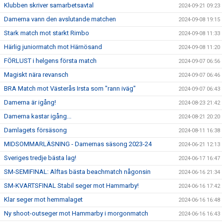
Klubben skriver samarbetsavtal
2024-09-21 09:23
Damerna vann den avslutande matchen
2024-09-08 19:15
Stark match mot starkt Rimbo
2024-09-08 11:33
Härlig juniormatch mot Härnösand
2024-09-08 11:20
FÖRLUST i helgens första match
2024-09-07 06:56
Magiskt nära revansch
2024-09-07 06:46
BRA Match mot Västerås Irsta som "rann iväg"
2024-09-07 06:43
Damerna är igång!
2024-08-23 21:42
Damerna kastar igång...
2024-08-21 20:20
Damlagets försäsong
2024-08-11 16:38
MIDSOMMARLÄSNING - Damernas säsong 2023-24
2024-06-21 12:13
Sveriges tredje bästa lag!
2024-06-17 16:47
SM-SEMIFINAL: Alftas bästa beachmatch någonsin
2024-06-16 21:34
SM-KVARTSFINAL Stabil seger mot Hammarby!
2024-06-16 17:42
Klar seger mot hemmalaget
2024-06-16 16:48
Ny shoot-outseger mot Hammarby i morgonmatch
2024-06-16 16:43