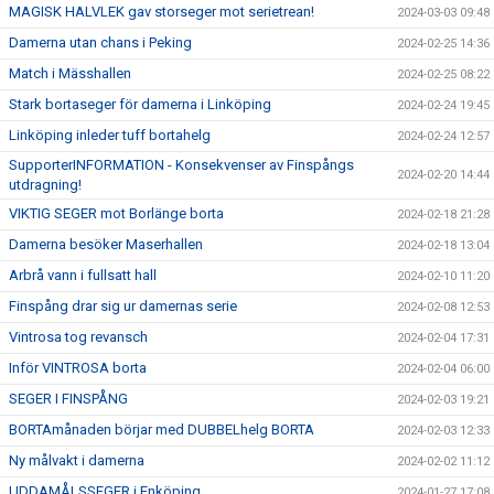
MAGISK HALVLEK gav storseger mot serietrean!
2024-03-03 09:48
Damerna utan chans i Peking
2024-02-25 14:36
Match i Mässhallen
2024-02-25 08:22
Stark bortaseger för damerna i Linköping
2024-02-24 19:45
Linköping inleder tuff bortahelg
2024-02-24 12:57
SupporterINFORMATION - Konsekvenser av Finspångs
2024-02-20 14:44
utdragning!
VIKTIG SEGER mot Borlänge borta
2024-02-18 21:28
Damerna besöker Maserhallen
2024-02-18 13:04
Arbrå vann i fullsatt hall
2024-02-10 11:20
Finspång drar sig ur damernas serie
2024-02-08 12:53
Vintrosa tog revansch
2024-02-04 17:31
Inför VINTROSA borta
2024-02-04 06:00
SEGER I FINSPÅNG
2024-02-03 19:21
BORTAmånaden börjar med DUBBELhelg BORTA
2024-02-03 12:33
Ny målvakt i damerna
2024-02-02 11:12
UDDAMÅLSSEGER i Enköping
2024-01-27 17:08