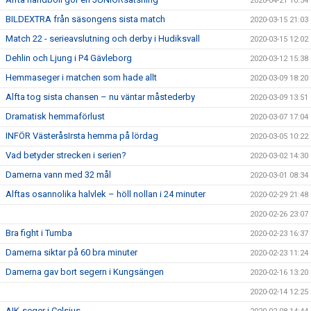
2020-04-21 10:54
BILDEXTRA från säsongens sista match
2020-03-15 21:03
Match 22 - serieavslutning och derby i Hudiksvall
2020-03-15 12:02
Dehlin och Ljung i P4 Gävleborg
2020-03-12 15:38
Hemmaseger i matchen som hade allt
2020-03-09 18:20
Alfta tog sista chansen – nu väntar måstederby
2020-03-09 13:51
Dramatisk hemmaförlust
2020-03-07 17:04
INFÖR VästeråsIrsta hemma på lördag
2020-03-05 10:22
Vad betyder strecken i serien?
2020-03-02 14:30
Damerna vann med 32 mål
2020-03-01 08:34
Alftas osannolika halvlek – höll nollan i 24 minuter
2020-02-29 21:48
2020-02-26 23:07
Bra fight i Tumba
2020-02-23 16:37
Damerna siktar på 60 bra minuter
2020-02-23 11:24
Damerna gav bort segern i Kungsängen
2020-02-16 13:20
2020-02-14 12:25
AIK-seger i Celsius