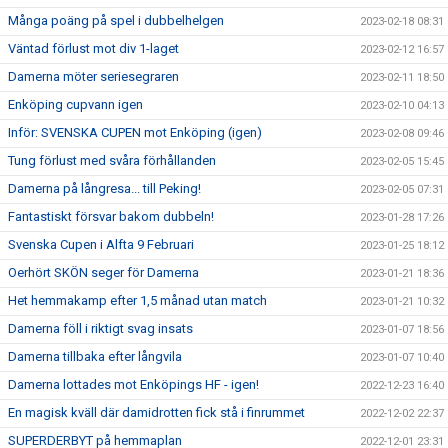
Många poäng på spel i dubbelhelgen
2023-02-18 08:31
Väntad förlust mot div 1-laget
2023-02-12 16:57
Damerna möter seriesegraren
2023-02-11 18:50
Enköping cupvann igen
2023-02-10 04:13
Inför: SVENSKA CUPEN mot Enköping (igen)
2023-02-08 09:46
Tung förlust med svåra förhållanden
2023-02-05 15:45
Damerna på långresa... till Peking!
2023-02-05 07:31
Fantastiskt försvar bakom dubbeln!
2023-01-28 17:26
Svenska Cupen i Alfta 9 Februari
2023-01-25 18:12
Oerhört SKÖN seger för Damerna
2023-01-21 18:36
Het hemmakamp efter 1,5 månad utan match
2023-01-21 10:32
Damerna föll i riktigt svag insats
2023-01-07 18:56
Damerna tillbaka efter långvila
2023-01-07 10:40
Damerna lottades mot Enköpings HF - igen!
2022-12-23 16:40
En magisk kväll där damidrotten fick stå i finrummet
2022-12-02 22:37
SUPERDERBYT på hemmaplan
2022-12-01 23:31