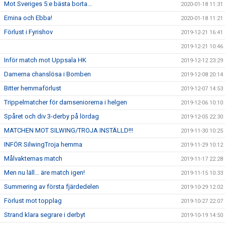
Mot Sveriges 5:e bästa borta...
2020-01-18 11:31
Emina och Ebba!
2020-01-18 11:21
Förlust i Fyrishov
2019-12-21 16:41
2019-12-21 10:46
Inför match mot Uppsala HK
2019-12-12 23:29
Damerna chanslösa i Bomben
2019-12-08 20:14
Bitter hemmaförlust
2019-12-07 14:53
Trippelmatcher för damseniorerna i helgen
2019-12-06 10:10
Spåret och div 3-derby på lördag
2019-12-05 22:30
MATCHEN MOT SILWING/TROJA INSTÄLLD!!!
2019-11-30 10:25
INFÖR SilwingTroja hemma
2019-11-29 10:12
Målvakternas match
2019-11-17 22:28
Men nu läll... äre match igen!
2019-11-15 10:33
Summering av första fjärdedelen
2019-10-29 12:02
Förlust mot topplag
2019-10-27 22:07
Strand klara segrare i derbyt
2019-10-19 14:50