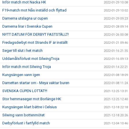
Inför match mot Nacka HK
2022-01-29 10:08
F19-match mot Nås inställd och flyttad
2022-01-29 10:02
Damerna utslagna ur cupen
2022-01-29 09:23
Damerna lirar i Svenska Cupen
2022-01-28 09:14
NYTT DATUM FÖR DERBYT FASTSTÄLLT!
2022-01-26 00:08
Fredagsderbyt mot Strands IF är inställt
2022-01-21 09:46
Seger till slut i het match
2022-01-16 21:35
Uddamålsförlust mot SilwingTroja
2022-01-16 09:13
Inför match mot Silwing Troja
2022-01-14 22:21
Kungsängen vann igen
2022-01-08 18:09
Damettan startar om - Meya vaktar buren
2022-01-08 11:24
SVENSKA CUPEN LOTTAT!!!
2021-12-25 13:31
Stor hemmaseger mot Borlänge HK
2021-12-25 12:40
Kungsängen klart bättre i Celsius
2021-12-18 22:18
Silwing vann bottenmötet
2021-12-18 20:26
Derbyförlust i fartfylld match
2021-12-04 10:46