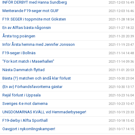
INFÖR DERBYT med Hanna Sundberg
2021-12-03 16:49
Meriterande F19-seger mot GUIF
2021-12-03 16:46
F19: SEGER i toppmöte mot Göksten
2021-11-28 18:54
En av Alftas bästa någonsin
2021-11-27 18:22
Årsta tog poängen
2021-11-20 20:39
Inför Årsta hemma med Jennifer Jonsson
2021-11-19 23:47
F19-seger i Bollnäs
2021-11-14 14:48
"För kort match i Maserhallen"
2021-11-14 09:36
Nästa Dammatch flyttad
2021-11-01 20:53
Bästa (?) matchen och ändå klar förlust
2021-10-30 23:04
(En av) Förhandsfavoriterna gästar
2021-10-30 13:17
Rejäl förlust i Uppsala
2021-10-23 16:04
Sveriges 4:e mot damerna
2021-10-23 10:47
UNGDOMARNAS KVÄLL vid Hemmaderbyseger!
2021-10-19 23:33
F19-derby i Alfta Sporthall
2021-10-18 15:42
Oavgjort i nykomlingskampen!
2021-10-17 14:15