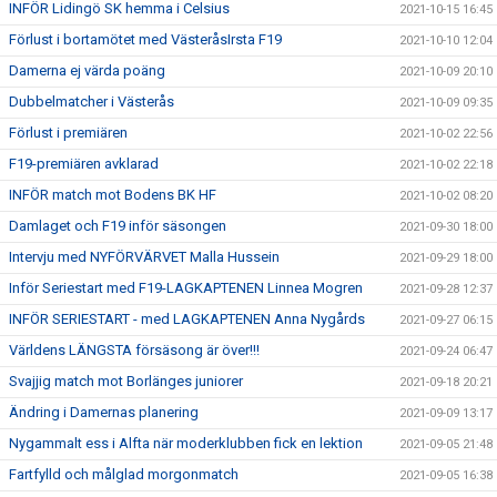
INFÖR Lidingö SK hemma i Celsius
2021-10-15 16:45
Förlust i bortamötet med VästeråsIrsta F19
2021-10-10 12:04
Damerna ej värda poäng
2021-10-09 20:10
Dubbelmatcher i Västerås
2021-10-09 09:35
Förlust i premiären
2021-10-02 22:56
F19-premiären avklarad
2021-10-02 22:18
INFÖR match mot Bodens BK HF
2021-10-02 08:20
Damlaget och F19 inför säsongen
2021-09-30 18:00
Intervju med NYFÖRVÄRVET Malla Hussein
2021-09-29 18:00
Inför Seriestart med F19-LAGKAPTENEN Linnea Mogren
2021-09-28 12:37
INFÖR SERIESTART - med LAGKAPTENEN Anna Nygårds
2021-09-27 06:15
Världens LÄNGSTA försäsong är över!!!
2021-09-24 06:47
Svajjig match mot Borlänges juniorer
2021-09-18 20:21
Ändring i Damernas planering
2021-09-09 13:17
Nygammalt ess i Alfta när moderklubben fick en lektion
2021-09-05 21:48
Fartfylld och målglad morgonmatch
2021-09-05 16:38