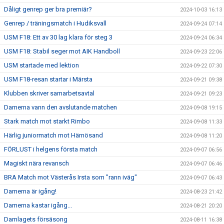
Dåligt genrep ger bra premiär?
2024-10-03 16:13
Genrep / träningsmatch i Hudiksvall
2024-09-24 07:14
USM F18: Ett av 30 lag klara för steg 3
2024-09-24 06:34
USM F18: Stabil seger mot AIK Handboll
2024-09-23 22:06
USM startade med lektion
2024-09-22 07:30
USM F18-resan startar i Märsta
2024-09-21 09:38
Klubben skriver samarbetsavtal
2024-09-21 09:23
Damerna vann den avslutande matchen
2024-09-08 19:15
Stark match mot starkt Rimbo
2024-09-08 11:33
Härlig juniormatch mot Härnösand
2024-09-08 11:20
FÖRLUST i helgens första match
2024-09-07 06:56
Magiskt nära revansch
2024-09-07 06:46
BRA Match mot Västerås Irsta som "rann iväg"
2024-09-07 06:43
Damerna är igång!
2024-08-23 21:42
Damerna kastar igång...
2024-08-21 20:20
Damlagets försäsong
2024-08-11 16:38