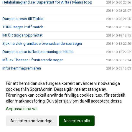
Helahalsingland.se: Superstart för Alfta i tvåans topp
2018-10-30 23:36
2018-10-28 23:07
Damerna reser till Tibble
2018-10-26 21:26
TUNG seger i tuff match
2018-10-20 19:16
INFÖR tidiga toppmötet
2018-10-18 18:15
Sjuk halvlek grundlade överraskande storseger
2018-10-13 22:20
Damerna antar tuffaste utmaningen hittills
2018-10-12 22:22
Mål av Thessan i frustrerande seger
2018-10-06 17:14
Inför hemmapremiären
2018-10-05 16:03
Säker premiärseger i märklig match
2018-09-30 21:05
För att hemsidan ska fungera korrekt använder vi nödvändiga
Bred bas och bra mix när Alfta laddar om i tvåan
2018-09-29 12:48
cookies från SportAdmin. Dessa går inte att stänga av.
2018-09-25 21:48
Föreningen kan också använda frivilliga cookies, t.ex. för statistik
eller marknadsföring. Du väljer själv om du vill acceptera dessa.
BL INFO CUP: BRONS till Alfta
2018-09-11 12:15
Anpassa dina val
Damerna vidare till bronsmatch
2018-09-09 23:39
BL INFO CUP: Damerna vidare till semifinal
2018-09-09 23:22
Acceptera nödvändiga
Acceptera alla
Kul Cup i Hudik
2018-09-09 19:56