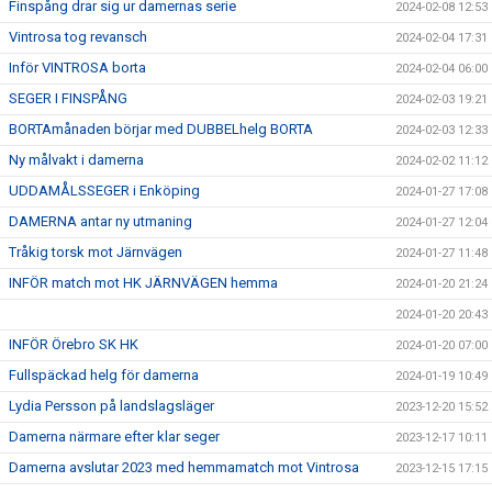
Finspång drar sig ur damernas serie
2024-02-08 12:53
Vintrosa tog revansch
2024-02-04 17:31
Inför VINTROSA borta
2024-02-04 06:00
SEGER I FINSPÅNG
2024-02-03 19:21
BORTAmånaden börjar med DUBBELhelg BORTA
2024-02-03 12:33
Ny målvakt i damerna
2024-02-02 11:12
UDDAMÅLSSEGER i Enköping
2024-01-27 17:08
DAMERNA antar ny utmaning
2024-01-27 12:04
Tråkig torsk mot Järnvägen
2024-01-27 11:48
INFÖR match mot HK JÄRNVÄGEN hemma
2024-01-20 21:24
2024-01-20 20:43
INFÖR Örebro SK HK
2024-01-20 07:00
Fullspäckad helg för damerna
2024-01-19 10:49
Lydia Persson på landslagsläger
2023-12-20 15:52
Damerna närmare efter klar seger
2023-12-17 10:11
Damerna avslutar 2023 med hemmamatch mot Vintrosa
2023-12-15 17:15