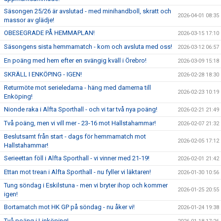
Säsongen 25/26 är avslutad - med minihandboll, skratt och
2026-04-01 08:35
massor av glädje!
OBESEGRADE PÅ HEMMAPLAN!
2026-03-15 17:10
Säsongens sista hemmamatch - kom och avsluta med oss!
2026-03-12 06:57
En poäng med hem efter en svängig kväll i Örebro!
2026-03-09 15:18
SKRÄLL I ENKÖPING - IGEN!
2026-02-28 18:30
Returmöte mot serieledarna - häng med damerna till
2026-02-23 10:19
Enköping!
Nionde raka i Alfta Sporthall - och vi tar två nya poäng!
2026-02-21 21:49
Två poäng, men vi vill mer - 23-16 mot Hallstahammar!
2026-02-07 21:32
Beslutsamt från start - dags för hemmamatch mot
2026-02-05 17:12
Hallstahammar!
Serieettan föll i Alfta Sporthall - vi vinner med 21-19!
2026-02-01 21:42
Ettan mot trean i Alfta Sporthall - nu fyller vi läktaren!
2026-01-30 10:56
Tung söndag i Eskilstuna - men vi bryter ihop och kommer
2026-01-25 20:55
igen!
Bortamatch mot HK GP på söndag - nu åker vi!
2026-01-24 19:38
Två poäng i Linköping!