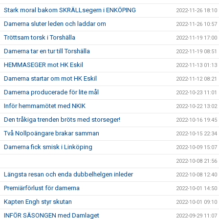
Stark moral bakom SKRÄLLsegern i ENKÖPING
2022-11-26 18:10
Damerna sluter leden och laddar om
2022-11-26 10:57
Tröttsam torsk i Torshälla
2022-11-19 17:00
Damerna tar en tur till Torshälla
2022-11-19 08:51
HEMMASEGER mot HK Eskil
2022-11-13 01:13
Damerna startar om mot HK Eskil
2022-11-12 08:21
Damerna producerade för lite mål
2022-10-23 11:01
Inför hemmamötet med NKIK
2022-10-22 13:02
Den tråkiga trenden bröts med storseger!
2022-10-16 19:45
Två Nollpoängare brakar samman
2022-10-15 22:34
Damerna fick smisk i Linköping
2022-10-09 15:07
2022-10-08 21:56
Längsta resan och enda dubbelhelgen inleder
2022-10-08 12:40
Premiärförlust för damerna
2022-10-01 14:50
Kapten Engh styr skutan
2022-10-01 09:10
INFÖR SÄSONGEN med Damlaget
2022-09-29 11:07