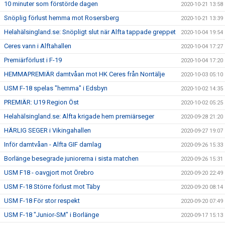
10 minuter som förstörde dagen
2020-10-21 13:58
Snöplig förlust hemma mot Rosersberg
2020-10-21 13:39
Helahälsingland.se: Snöpligt slut när Alfta tappade greppet
2020-10-04 19:54
Ceres vann i Alftahallen
2020-10-04 17:27
Premiärförlust i F-19
2020-10-04 17:20
HEMMAPREMIÄR damtvåan mot HK Ceres från Norrtälje
2020-10-03 05:10
USM F-18 spelas "hemma" i Edsbyn
2020-10-02 14:35
PREMIÄR: U19 Region Öst
2020-10-02 05:25
Helahälsingland.se: Alfta krigade hem premiärseger
2020-09-28 21:20
HÄRLIG SEGER i Vikingahallen
2020-09-27 19:07
Inför damtvåan - Alfta GIF damlag
2020-09-26 15:33
Borlänge besegrade juniorerna i sista matchen
2020-09-26 15:31
USM F18 - oavgjort mot Örebro
2020-09-20 22:49
USM F-18 Större förlust mot Täby
2020-09-20 08:14
USM F-18 För stor respekt
2020-09-20 07:49
USM F-18 "Junior-SM" i Borlänge
2020-09-17 15:13