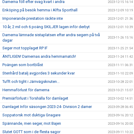
Damerna föll efter svag kvart i andra
2023-12-15 16:14
Enköping på besök hemma i Alfta Sporthall
2023-12-09 10:19
Imponerande prestation räckte inte
2023-12-01 21:36
10 år, 2 mil och 6 poäng SKILJER lagen inför derbyt
2023-12-01 10:39
Damerna lämnade sistaplatsen efter andra segern på två
2023-11-26 15:16
dagar
Seger mot topplaget RP IF
2023-11-25 21:54
ÄNTLIGEN! Damernas andra hemmamatch!
2023-11-24 11:42
Poängen som bortblåst
2023-11-11 06:31
Stenhård batalj avgjordes 3 sekunder kvar
2023-11-10 22:09
Tufft och tight i Järnvägsknuten...
2023-10-28 22:01
Hemmaförlust för damerna
2023-10-21 15:07
Premiärförlust i Torshälla för damlaget
2023-10-02 14:51
Damlaget Inför säsongen 2023-24- Division 2 damer
2023-09-28 06:45
Soppatorsk mot duktiga Gnagare
2023-09-16 20:12
Spännande, men seger, mot Bajen
2023-09-16 20:00
Slutet GOTT som i de flesta sagor
2023-09-11 10:22