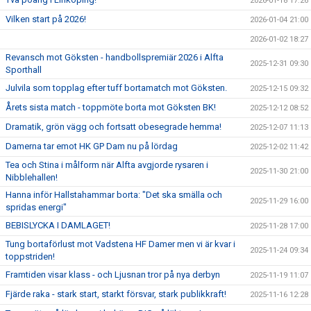
2026-01-18 17:26
Vilken start på 2026!
2026-01-04 21:00
2026-01-02 18:27
Revansch mot Göksten - handbollspremiär 2026 i Alfta
2025-12-31 09:30
Sporthall
Julvila som topplag efter tuff bortamatch mot Göksten.
2025-12-15 09:32
Årets sista match - toppmöte borta mot Göksten BK!
2025-12-12 08:52
Dramatik, grön vägg och fortsatt obesegrade hemma!
2025-12-07 11:13
Damerna tar emot HK GP Dam nu på lördag
2025-12-02 11:42
Tea och Stina i målform när Alfta avgjorde rysaren i
2025-11-30 21:00
Nibblehallen!
Hanna inför Hallstahammar borta: "Det ska smälla och
2025-11-29 16:00
spridas energi"
BEBISLYCKA I DAMLAGET!
2025-11-28 17:00
Tung bortaförlust mot Vadstena HF Damer men vi är kvar i
2025-11-24 09:34
toppstriden!
Framtiden visar klass - och Ljusnan tror på nya derbyn
2025-11-19 11:07
Fjärde raka - stark start, starkt försvar, stark publikkraft!
2025-11-16 12:28