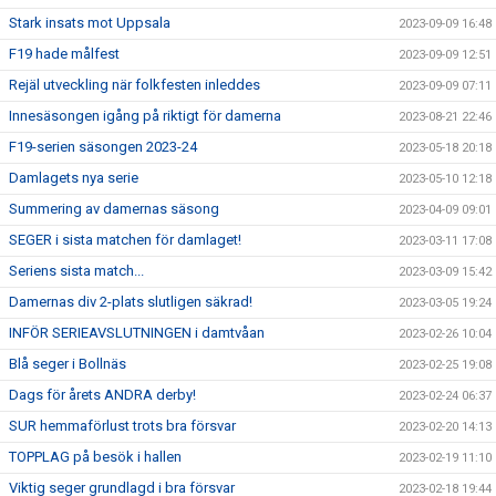
Stark insats mot Uppsala
2023-09-09 16:48
F19 hade målfest
2023-09-09 12:51
Rejäl utveckling när folkfesten inleddes
2023-09-09 07:11
Innesäsongen igång på riktigt för damerna
2023-08-21 22:46
F19-serien säsongen 2023-24
2023-05-18 20:18
Damlagets nya serie
2023-05-10 12:18
Summering av damernas säsong
2023-04-09 09:01
SEGER i sista matchen för damlaget!
2023-03-11 17:08
Seriens sista match...
2023-03-09 15:42
Damernas div 2-plats slutligen säkrad!
2023-03-05 19:24
INFÖR SERIEAVSLUTNINGEN i damtvåan
2023-02-26 10:04
Blå seger i Bollnäs
2023-02-25 19:08
Dags för årets ANDRA derby!
2023-02-24 06:37
SUR hemmaförlust trots bra försvar
2023-02-20 14:13
TOPPLAG på besök i hallen
2023-02-19 11:10
Viktig seger grundlagd i bra försvar
2023-02-18 19:44