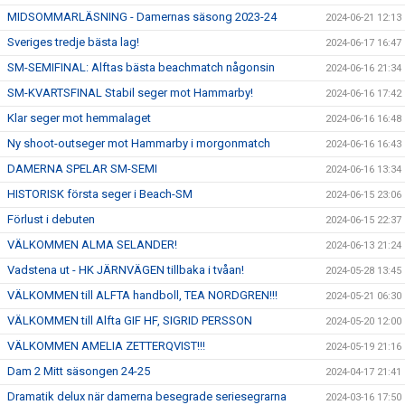
MIDSOMMARLÄSNING - Damernas säsong 2023-24
2024-06-21 12:13
Sveriges tredje bästa lag!
2024-06-17 16:47
SM-SEMIFINAL: Alftas bästa beachmatch någonsin
2024-06-16 21:34
SM-KVARTSFINAL Stabil seger mot Hammarby!
2024-06-16 17:42
Klar seger mot hemmalaget
2024-06-16 16:48
Ny shoot-outseger mot Hammarby i morgonmatch
2024-06-16 16:43
DAMERNA SPELAR SM-SEMI
2024-06-16 13:34
HISTORISK första seger i Beach-SM
2024-06-15 23:06
Förlust i debuten
2024-06-15 22:37
VÄLKOMMEN ALMA SELANDER!
2024-06-13 21:24
Vadstena ut - HK JÄRNVÄGEN tillbaka i tvåan!
2024-05-28 13:45
VÄLKOMMEN till ALFTA handboll, TEA NORDGREN!!!
2024-05-21 06:30
VÄLKOMMEN till Alfta GIF HF, SIGRID PERSSON
2024-05-20 12:00
VÄLKOMMEN AMELIA ZETTERQVIST!!!
2024-05-19 21:16
Dam 2 Mitt säsongen 24-25
2024-04-17 21:41
Dramatik delux när damerna besegrade seriesegrarna
2024-03-16 17:50