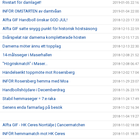
Rivstart för damlaget!
2019-01-05 22:16
INFÖR OMSTARTEN av damtvåan
2019-01-04 22:00
Alfta GIF Handboll önskar GOD JUL!
2018-12-23 17:33
Alfta GIF satte snygg punkt för historisk höstsäsong
2018-12-15 22:59
Svårspelat när damerna kompletterade hösten
2018-12-15 17:25
Damerna möter ännu ett topplag
2018-12-13 22:30
14-målsseger i Maserhallen
2018-12-08 21:52
"Högriskmatch" i Maser...
2018-12-08 06:47
Händelserikt toppmöte mot Rosersberg
2018-12-02 17:04
INFÖR Rosersberg hemma med Moa
2018-11-29 23:07
Handbollshöjdare i Decemberdrag
2018-11-26 23:19
Stabil hemmaseger = 7:e raka
2018-11-24 17:49
Seriens enda farmarlag på besök
2018-11-22 16:34
2018-11-04 19:27
Alfta GIF - HK Ceres Norrtälje | Cancermatchen
2018-11-02 18:08
INFÖR hemmamatch mot HK Ceres
2018-11-01 18:31