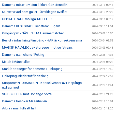
Damerna möter division 1-klara Gökstens BK
2024-03-16 07:41
NU vet vi vad som gäller - Överklagan avslås!
2024-03-13 23:20
UPPDATERADE möjliga TABELLER
2024-03-11 09:12
Damerna BESEGRADE serietrean... igen!
2024-03-10 11:54
Omgång 20 - NÄST SISTA Hemmamatchen
2024-03-08 13:50
Beslut väntas kring Finspång - HÄR är konsekvenserna
2024-03-04 09:58
MAGISK HALVLEK gav storseger mot serietrean!
2024-03-03 09:48
Damerna utan chans i Peking
2024-02-25 14:36
Match i Mässhallen
2024-02-25 08:22
Stark bortaseger för damerna i Linköping
2024-02-24 19:45
Linköping inleder tuff bortahelg
2024-02-24 12:57
SupporterINFORMATION - Konsekvenser av Finspångs
2024-02-20 14:44
utdragning!
VIKTIG SEGER mot Borlänge borta
2024-02-18 21:28
Damerna besöker Maserhallen
2024-02-18 13:04
Arbrå vann i fullsatt hall
2024-02-10 11:20