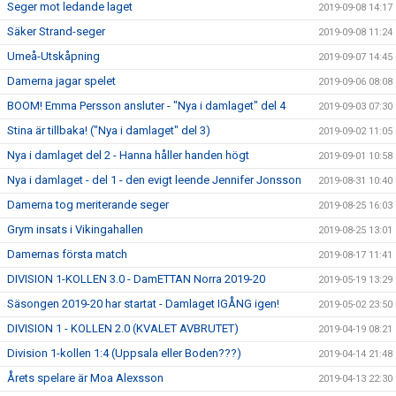
Seger mot ledande laget
2019-09-08 14:17
Säker Strand-seger
2019-09-08 11:24
Umeå-Utskåpning
2019-09-07 14:45
Damerna jagar spelet
2019-09-06 08:08
BOOM! Emma Persson ansluter - "Nya i damlaget" del 4
2019-09-03 07:30
Stina är tillbaka! ("Nya i damlaget" del 3)
2019-09-02 11:05
Nya i damlaget del 2 - Hanna håller handen högt
2019-09-01 10:58
Nya i damlaget - del 1 - den evigt leende Jennifer Jonsson
2019-08-31 10:40
Damerna tog meriterande seger
2019-08-25 16:03
Grym insats i Vikingahallen
2019-08-25 13:01
Damernas första match
2019-08-17 11:41
DIVISION 1-KOLLEN 3.0 - DamETTAN Norra 2019-20
2019-05-19 13:29
Säsongen 2019-20 har startat - Damlaget IGÅNG igen!
2019-05-02 23:50
DIVISION 1 - KOLLEN 2.0 (KVALET AVBRUTET)
2019-04-19 08:21
Division 1-kollen 1:4 (Uppsala eller Boden???)
2019-04-14 21:48
Årets spelare är Moa Alexsson
2019-04-13 22:30