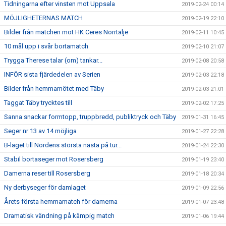
Tidningarna efter vinsten mot Uppsala
2019-02-24 00:14
MÖJLIGHETERNAS MATCH
2019-02-19 22:10
Bilder från matchen mot HK Ceres Norrtälje
2019-02-11 10:45
10 mål upp i svår bortamatch
2019-02-10 21:07
Trygga Therese talar (om) tankar...
2019-02-08 20:58
INFÖR sista fjärdedelen av Serien
2019-02-03 22:18
Bilder från hemmamötet med Täby
2019-02-03 21:01
Taggat Täby trycktes till
2019-02-02 17:25
Sanna snackar formtopp, truppbredd, publiktryck och Täby
2019-01-31 16:45
Seger nr 13 av 14 möjliga
2019-01-27 22:28
B-laget till Nordens största nästa på tur...
2019-01-24 22:30
Stabil bortaseger mot Rosersberg
2019-01-19 23:40
Damerna reser till Rosersberg
2019-01-18 20:34
Ny derbyseger för damlaget
2019-01-09 22:56
Årets första hemmamatch för damerna
2019-01-07 23:48
Dramatisk vändning på kämpig match
2019-01-06 19:44