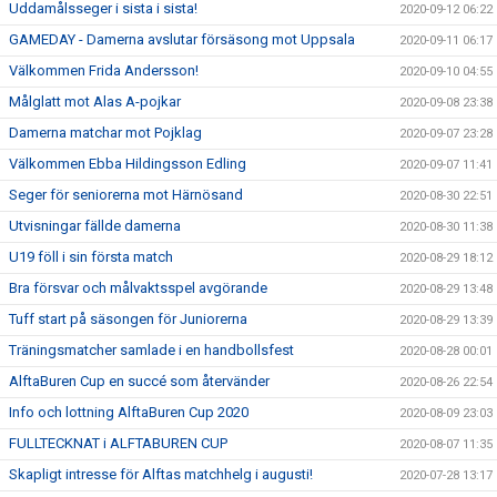
Uddamålsseger i sista i sista!
2020-09-12 06:22
GAMEDAY - Damerna avslutar försäsong mot Uppsala
2020-09-11 06:17
Välkommen Frida Andersson!
2020-09-10 04:55
Målglatt mot Alas A-pojkar
2020-09-08 23:38
Damerna matchar mot Pojklag
2020-09-07 23:28
Välkommen Ebba Hildingsson Edling
2020-09-07 11:41
Seger för seniorerna mot Härnösand
2020-08-30 22:51
Utvisningar fällde damerna
2020-08-30 11:38
U19 föll i sin första match
2020-08-29 18:12
Bra försvar och målvaktsspel avgörande
2020-08-29 13:48
Tuff start på säsongen för Juniorerna
2020-08-29 13:39
Träningsmatcher samlade i en handbollsfest
2020-08-28 00:01
AlftaBuren Cup en succé som återvänder
2020-08-26 22:54
Info och lottning AlftaBuren Cup 2020
2020-08-09 23:03
FULLTECKNAT i ALFTABUREN CUP
2020-08-07 11:35
Skapligt intresse för Alftas matchhelg i augusti!
2020-07-28 13:17