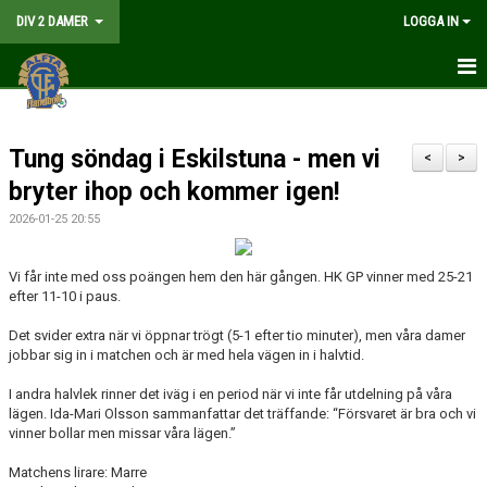
DIV 2 DAMER
LOGGA IN
HEM
Tung söndag i Eskilstuna - men vi
NYHETER
<
>
bryter ihop och kommer igen!
GÅ PÅ MATCH
2026-01-25 20:55
MATCHER
Vi får inte med oss poängen hem den här gången. HK GP vinner med 25-21
efter 11-10 i paus.
KALENDER
Det svider extra när vi öppnar trögt (5-1 efter tio minuter), men våra damer
TRUPPEN
jobbar sig in i matchen och är med hela vägen in i halvtid.
DOKUMENT
I andra halvlek rinner det iväg i en period när vi inte får utdelning på våra
lägen. Ida-Mari Olsson sammanfattar det träffande: “Försvaret är bra och vi
vinner bollar men missar våra lägen.”
KONTAKT
Matchens lirare: Marre
LIVESÄNDNING