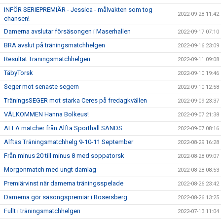
INFÖR SERIEPREMIÄR - Jessica - målvakten som tog
2022-09-28 11:42
chansen!
Damerna avslutar försäsongen i Maserhallen
2022-09-17 07:10
BRA avslut på träningsmatchhelgen
2022-09-16 23:09
Resultat Träningsmatchhelgen
2022-09-11 09:08
TäbyTorsk
2022-09-10 19:46
Seger mot senaste segern
2022-09-10 12:58
TräningsSEGER mot starka Ceres på fredagkvällen
2022-09-09 23:37
VÄLKOMMEN Hanna Bolkeus!
2022-09-07 21:38
ALLA matcher från Alfta Sporthall SÄNDS
2022-09-07 08:16
Alftas Träningsmatchhelg 9-10-11 September
2022-08-29 16:28
Från minus 20 till minus 8 med soppatorsk
2022-08-28 09:07
Morgonmatch med ungt damlag
2022-08-28 08:53
Premiärvinst när damerna träningsspelade
2022-08-26 23:42
Damerna gör säsongspremiär i Rosersberg
2022-08-26 13:25
Fullt i träningsmatchhelgen
2022-07-13 11:04