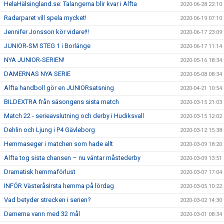
HelaHälsingland.se: Talangerna blir kvar i Alfta
2020-06-28 22:10
Radarparet vill spela mycket!
2020-06-19 07:10
Jennifer Jonsson kör vidare!!!
2020-06-17 23:09
JUNIOR-SM STEG 1 i Borlänge
2020-06-17 11:14
NYA JUNIOR-SERIEN!
2020-05-16 18:34
DAMERNAS NYA SERIE
2020-05-08 08:34
Alfta handboll gör en JUNIORsatsning
2020-04-21 10:54
BILDEXTRA från säsongens sista match
2020-03-15 21:03
Match 22 - serieavslutning och derby i Hudiksvall
2020-03-15 12:02
Dehlin och Ljung i P4 Gävleborg
2020-03-12 15:38
Hemmaseger i matchen som hade allt
2020-03-09 18:20
Alfta tog sista chansen – nu väntar måstederby
2020-03-09 13:51
Dramatisk hemmaförlust
2020-03-07 17:04
INFÖR VästeråsIrsta hemma på lördag
2020-03-05 10:22
Vad betyder strecken i serien?
2020-03-02 14:30
Damerna vann med 32 mål
2020-03-01 08:34