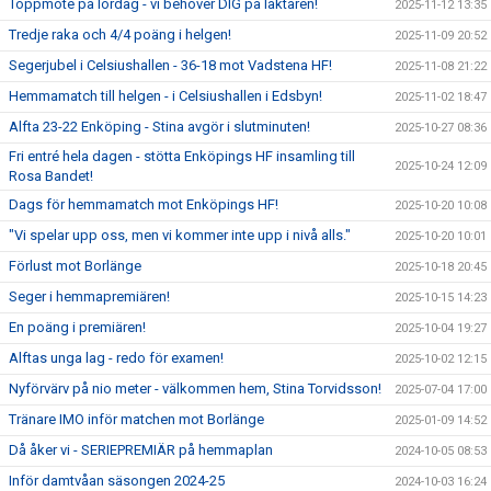
Toppmöte på lördag - vi behöver DIG på läktaren!
2025-11-12 13:35
Tredje raka och 4/4 poäng i helgen!
2025-11-09 20:52
Segerjubel i Celsiushallen - 36-18 mot Vadstena HF!
2025-11-08 21:22
Hemmamatch till helgen - i Celsiushallen i Edsbyn!
2025-11-02 18:47
Alfta 23-22 Enköping - Stina avgör i slutminuten!
2025-10-27 08:36
Fri entré hela dagen - stötta Enköpings HF insamling till
2025-10-24 12:09
Rosa Bandet!
Dags för hemmamatch mot Enköpings HF!
2025-10-20 10:08
"Vi spelar upp oss, men vi kommer inte upp i nivå alls."
2025-10-20 10:01
Förlust mot Borlänge
2025-10-18 20:45
Seger i hemmapremiären!
2025-10-15 14:23
En poäng i premiären!
2025-10-04 19:27
Alftas unga lag - redo för examen!
2025-10-02 12:15
Nyförvärv på nio meter - välkommen hem, Stina Torvidsson!
2025-07-04 17:00
Tränare IMO inför matchen mot Borlänge
2025-01-09 14:52
Då åker vi - SERIEPREMIÄR på hemmaplan
2024-10-05 08:53
Inför damtvåan säsongen 2024-25
2024-10-03 16:24