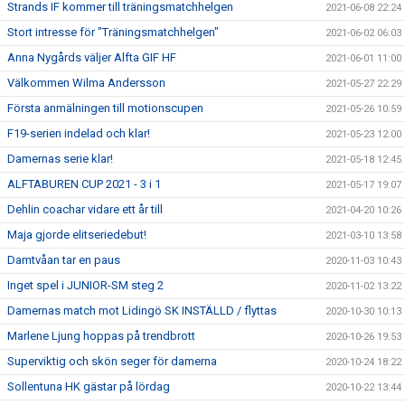
Strands IF kommer till träningsmatchhelgen
2021-06-08 22:24
Stort intresse för "Träningsmatchhelgen"
2021-06-02 06:03
Anna Nygårds väljer Alfta GIF HF
2021-06-01 11:00
Välkommen Wilma Andersson
2021-05-27 22:29
Första anmälningen till motionscupen
2021-05-26 10:59
F19-serien indelad och klar!
2021-05-23 12:00
Damernas serie klar!
2021-05-18 12:45
ALFTABUREN CUP 2021 - 3 i 1
2021-05-17 19:07
Dehlin coachar vidare ett år till
2021-04-20 10:26
Maja gjorde elitseriedebut!
2021-03-10 13:58
Damtvåan tar en paus
2020-11-03 10:43
Inget spel i JUNIOR-SM steg 2
2020-11-02 13:22
Damernas match mot Lidingö SK INSTÄLLD / flyttas
2020-10-30 10:13
Marlene Ljung hoppas på trendbrott
2020-10-26 19:53
Superviktig och skön seger för damerna
2020-10-24 18:22
Sollentuna HK gästar på lördag
2020-10-22 13:44