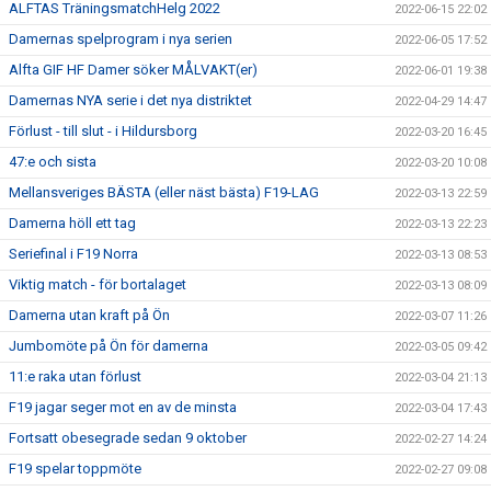
ALFTAS TräningsmatchHelg 2022
2022-06-15 22:02
Damernas spelprogram i nya serien
2022-06-05 17:52
Alfta GIF HF Damer söker MÅLVAKT(er)
2022-06-01 19:38
Damernas NYA serie i det nya distriktet
2022-04-29 14:47
Förlust - till slut - i Hildursborg
2022-03-20 16:45
47:e och sista
2022-03-20 10:08
Mellansveriges BÄSTA (eller näst bästa) F19-LAG
2022-03-13 22:59
Damerna höll ett tag
2022-03-13 22:23
Seriefinal i F19 Norra
2022-03-13 08:53
Viktig match - för bortalaget
2022-03-13 08:09
Damerna utan kraft på Ön
2022-03-07 11:26
Jumbomöte på Ön för damerna
2022-03-05 09:42
11:e raka utan förlust
2022-03-04 21:13
F19 jagar seger mot en av de minsta
2022-03-04 17:43
Fortsatt obesegrade sedan 9 oktober
2022-02-27 14:24
F19 spelar toppmöte
2022-02-27 09:08