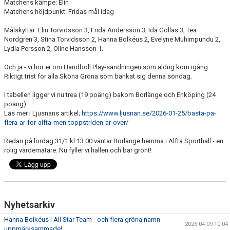
Matchens kämpe: Elin
Matchens höjdpunkt: Fridas mål idag
TABELL
Målskyttar: Elin Torvidsson 3, Frida Andersson 3, Ida Göllas 3, Tea
Nordgren 3, Stina Torvidsson 2, Hanna Bolkéus 2, Evelyne Muhimpundu 2,
Lydia Persson 2, Oline Hansson 1.
Och ja - vi hör er om Handboll Play-sändningen som aldrig kom igång.
Riktigt trist för alla Sköna Gröna som bänkat sig denna söndag.
I tabellen ligger vi nu trea (19 poäng) bakom Borlänge och Enköping (24
poäng).
Läs mer i Ljusnans artikel;
https://www.ljusnan.se/2026-01-25/basta-pa-
flera-ar-for-alfta-men-toppstriden-ar-over/
Redan på lördag 31/1 kl 13.00 väntar Borlänge hemma i Alfta Sporthall - en
rolig värdemätare. Nu fyller vi hallen och bär grönt!
Nyhetsarkiv
Hanna Bolkéus i All Star Team - och flera gröna namn
2026-04-09 10:04
uppmärksammade!