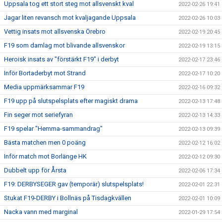
Uppsala tog ett stort steg mot allsvenskt kval
2022-02-26 19:41
Jagar liten revansch mot kvaljagande Uppsala
2022-02-26 10:03
Vettig insats mot allsvenska Örebro
2022-02-19 20:45
F19 som damlag mot blivande allsvenskor
2022-02-19 13:15
Heroisk insats av "förstärkt F19" i derbyt
2022-02-17 23:46
Inför Bortaderbyt mot Strand
2022-02-17 10:20
Media uppmärksammar F19
2022-02-16 09:32
F19 upp på slutspelsplats efter magiskt drama
2022-02-13 17:48
Fin seger mot seriefyran
2022-02-13 14:33
F19 spelar "Hemma-sammandrag"
2022-02-13 09:39
Bästa matchen men 0 poäng
2022-02-12 16:02
Inför match mot Borlänge HK
2022-02-12 09:30
Dubbelt upp för Årsta
2022-02-06 17:34
F19: DERBYSEGER gav (temporär) slutspelsplats!
2022-02-01 22:31
Stukat F19-DERBY i Bollnäs på Tisdagkvällen
2022-02-01 10:09
Nacka vann med marginal
2022-01-29 17:54