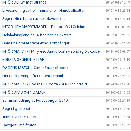
INFÖR DERBY mot Strands IF
2019-10-18 12:19
Livesändning av hemmamatcher i Handbollsettan
2019-10-16 23:24
Segersviten bruten av seriefavoriterna
2019-10-12 20:44
INFÖR HEMMAPREMIÄREN - Tumba HBK i Celsius
2019-10-11 09:39
Helahälsingland.se: Alftas härliga rivstart
2019-10-06 23:15
Damerna obesegrade efter 3 omgångar
2019-10-06 16:32
INFÖR MATCH - HK TyresöStrand borta - söndag 6 oktober
2019-10-05 09:07
FÖRSTA SEGERN I ETTAN
2019-09-29 18:49
DAGENS MATCH - GimonäsUmeå borta
2019-09-29 10:04
Historisk poäng efter Superdramatik
2019-09-28 20:13
INFÖR MATCH - Bodens BK borta - SERIEPREMIÄR!
2019-09-27 19:50
INFÖR DIVISION 1 DAMER
2019-09-26 10:03
Sammanfattning av Försäsongen 2019
2019-09-22 21:39
Seger i genrepet
2019-09-15 17:20
Tumba visade klass
2019-09-15 15:34
Oavgjort i målfesten
2019-09-08 17:32