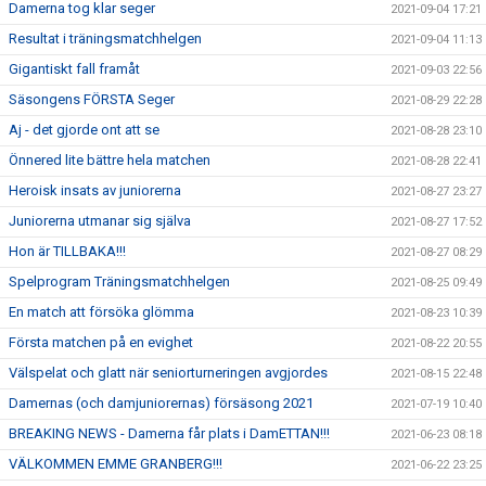
Damerna tog klar seger
2021-09-04 17:21
Resultat i träningsmatchhelgen
2021-09-04 11:13
Gigantiskt fall framåt
2021-09-03 22:56
Säsongens FÖRSTA Seger
2021-08-29 22:28
Aj - det gjorde ont att se
2021-08-28 23:10
Önnered lite bättre hela matchen
2021-08-28 22:41
Heroisk insats av juniorerna
2021-08-27 23:27
Juniorerna utmanar sig själva
2021-08-27 17:52
Hon är TILLBAKA!!!
2021-08-27 08:29
Spelprogram Träningsmatchhelgen
2021-08-25 09:49
En match att försöka glömma
2021-08-23 10:39
Första matchen på en evighet
2021-08-22 20:55
Välspelat och glatt när seniorturneringen avgjordes
2021-08-15 22:48
Damernas (och damjuniorernas) försäsong 2021
2021-07-19 10:40
BREAKING NEWS - Damerna får plats i DamETTAN!!!
2021-06-23 08:18
VÄLKOMMEN EMME GRANBERG!!!
2021-06-22 23:25