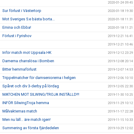
2020-01-24 09:45
Sur förlust i Västertorp
2020-01-18 19:30
Mot Sveriges 5:e bästa borta...
2020-01-18 11:31
Emina och Ebba!
2020-01-18 11:21
Förlust i Fyrishov
2019-12-21 16:41
2019-12-21 10:46
Inför match mot Uppsala HK
2019-12-12 23:29
Damerna chanslösa i Bomben
2019-12-08 20:14
Bitter hemmaförlust
2019-12-07 14:53
Trippelmatcher för damseniorerna i helgen
2019-12-06 10:10
Spåret och div 3-derby på lördag
2019-12-05 22:30
MATCHEN MOT SILWING/TROJA INSTÄLLD!!!
2019-11-30 10:25
INFÖR SilwingTroja hemma
2019-11-29 10:12
Målvakternas match
2019-11-17 22:28
Men nu läll... äre match igen!
2019-11-15 10:33
Summering av första fjärdedelen
2019-10-29 12:02