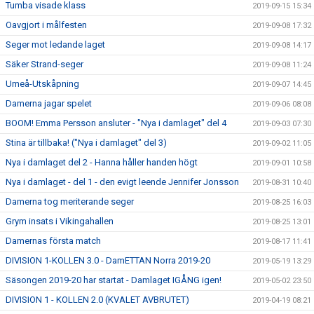
Tumba visade klass
2019-09-15 15:34
Oavgjort i målfesten
2019-09-08 17:32
Seger mot ledande laget
2019-09-08 14:17
Säker Strand-seger
2019-09-08 11:24
Umeå-Utskåpning
2019-09-07 14:45
Damerna jagar spelet
2019-09-06 08:08
BOOM! Emma Persson ansluter - "Nya i damlaget" del 4
2019-09-03 07:30
Stina är tillbaka! ("Nya i damlaget" del 3)
2019-09-02 11:05
Nya i damlaget del 2 - Hanna håller handen högt
2019-09-01 10:58
Nya i damlaget - del 1 - den evigt leende Jennifer Jonsson
2019-08-31 10:40
Damerna tog meriterande seger
2019-08-25 16:03
Grym insats i Vikingahallen
2019-08-25 13:01
Damernas första match
2019-08-17 11:41
DIVISION 1-KOLLEN 3.0 - DamETTAN Norra 2019-20
2019-05-19 13:29
Säsongen 2019-20 har startat - Damlaget IGÅNG igen!
2019-05-02 23:50
DIVISION 1 - KOLLEN 2.0 (KVALET AVBRUTET)
2019-04-19 08:21