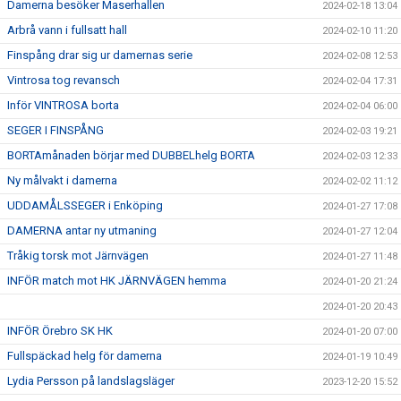
Damerna besöker Maserhallen
2024-02-18 13:04
Arbrå vann i fullsatt hall
2024-02-10 11:20
Finspång drar sig ur damernas serie
2024-02-08 12:53
Vintrosa tog revansch
2024-02-04 17:31
Inför VINTROSA borta
2024-02-04 06:00
SEGER I FINSPÅNG
2024-02-03 19:21
BORTAmånaden börjar med DUBBELhelg BORTA
2024-02-03 12:33
Ny målvakt i damerna
2024-02-02 11:12
UDDAMÅLSSEGER i Enköping
2024-01-27 17:08
DAMERNA antar ny utmaning
2024-01-27 12:04
Tråkig torsk mot Järnvägen
2024-01-27 11:48
INFÖR match mot HK JÄRNVÄGEN hemma
2024-01-20 21:24
2024-01-20 20:43
INFÖR Örebro SK HK
2024-01-20 07:00
Fullspäckad helg för damerna
2024-01-19 10:49
Lydia Persson på landslagsläger
2023-12-20 15:52