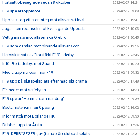
Fortsatt obesegrade sedan 9 oktober
2022-02-27 14:24
F19 spelar toppmöte
2022-02-27 09:08
Uppsala tog ett stort steg mot allsvenskt kval
2022-02-26 19:41
Jagar liten revansch mot kvaljagande Uppsala
2022-02-26 10:03
Vettig insats mot allsvenska Örebro
2022-02-19 20:45
F19 som damlag mot blivande allsvenskor
2022-02-19 13:15
Heroisk insats av "förstärkt F19" i derbyt
2022-02-17 23:46
Inför Bortaderbyt mot Strand
2022-02-17 10:20
Media uppmärksammar F19
2022-02-16 09:32
F19 upp på slutspelsplats efter magiskt drama
2022-02-13 17:48
Fin seger mot seriefyran
2022-02-13 14:33
F19 spelar "Hemma-sammandrag"
2022-02-13 09:39
Bästa matchen men 0 poäng
2022-02-12 16:02
Inför match mot Borlänge HK
2022-02-12 09:30
Dubbelt upp för Årsta
2022-02-06 17:34
F19: DERBYSEGER gav (temporär) slutspelsplats!
2022-02-01 22:31