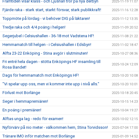
Framtiden visar klass - och Ljusnan tror på nya derbyn
2025-11-19 11:07
Fjärde raka - stark start, starkt försvar, stark publikkraft!
2025-11-16 12:28
Toppmöte på lördag - vi behöver DIG på läktaren!
2025-11-12 13:35
Tredje raka och 4/4 poäng i helgen!
2025-11-09 20:52
Segerjubel i Celsiushallen - 36-18 mot Vadstena HF!
2025-11-08 21:22
Hemmamatch till helgen - i Celsiushallen i Edsbyn!
2025-11-02 18:47
Alfta 23-22 Enköping - Stina avgör i slutminuten!
2025-10-27 08:36
Fri entré hela dagen - stötta Enköpings HF insamling till
2025-10-24 12:09
Rosa Bandet!
Dags för hemmamatch mot Enköpings HF!
2025-10-20 10:08
"Vi spelar upp oss, men vi kommer inte upp i nivå alls."
2025-10-20 10:01
Förlust mot Borlänge
2025-10-18 20:45
Seger i hemmapremiären!
2025-10-15 14:23
En poäng i premiären!
2025-10-04 19:27
Alftas unga lag - redo för examen!
2025-10-02 12:15
Nyförvärv på nio meter - välkommen hem, Stina Torvidsson!
2025-07-04 17:00
Tränare IMO inför matchen mot Borlänge
2025-01-09 14:52