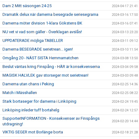
Dam 2 Mitt säsongen 24-25
2024-04-17 21:41
Dramatik delux när damerna besegrade seriesegrarna
2024-03-16 17:50
Damerna möter division 1-klara Gökstens BK
2024-03-16 07:41
NU vet vi vad som gäller - Överklagan avslås!
2024-03-13 23:20
UPPDATERADE möjliga TABELLER
2024-03-11 09:12
Damerna BESEGRADE serietrean... igen!
2024-03-10 11:54
Omgång 20 - NÄST SISTA Hemmamatchen
2024-03-08 13:50
Beslut väntas kring Finspång - HÄR är konsekvenserna
2024-03-04 09:58
MAGISK HALVLEK gav storseger mot serietrean!
2024-03-03 09:48
Damerna utan chans i Peking
2024-02-25 14:36
Match i Mässhallen
2024-02-25 08:22
Stark bortaseger för damerna i Linköping
2024-02-24 19:45
Linköping inleder tuff bortahelg
2024-02-24 12:57
SupporterINFORMATION - Konsekvenser av Finspångs
2024-02-20 14:44
utdragning!
VIKTIG SEGER mot Borlänge borta
2024-02-18 21:28