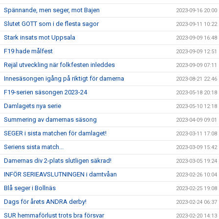
Spännande, men seger, mot Bajen
2023-09-16 20:00
Slutet GOTT som i de flesta sagor
2023-09-11 10:22
Stark insats mot Uppsala
2023-09-09 16:48
F19 hade målfest
2023-09-09 12:51
Rejäl utveckling när folkfesten inleddes
2023-09-09 07:11
Innesäsongen igång på riktigt för damerna
2023-08-21 22:46
F19-serien säsongen 2023-24
2023-05-18 20:18
Damlagets nya serie
2023-05-10 12:18
Summering av damernas säsong
2023-04-09 09:01
SEGER i sista matchen för damlaget!
2023-03-11 17:08
Seriens sista match...
2023-03-09 15:42
Damernas div 2-plats slutligen säkrad!
2023-03-05 19:24
INFÖR SERIEAVSLUTNINGEN i damtvåan
2023-02-26 10:04
Blå seger i Bollnäs
2023-02-25 19:08
Dags för årets ANDRA derby!
2023-02-24 06:37
SUR hemmaförlust trots bra försvar
2023-02-20 14:13