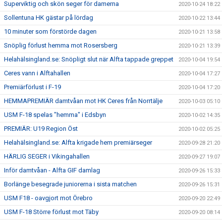
Superviktig och skön seger för damerna
2020-10-24 18:22
Sollentuna HK gästar på lördag
2020-10-22 13:44
10 minuter som förstörde dagen
2020-10-21 13:58
Snöplig förlust hemma mot Rosersberg
2020-10-21 13:39
Helahälsingland.se: Snöpligt slut när Alfta tappade greppet
2020-10-04 19:54
Ceres vann i Alftahallen
2020-10-04 17:27
Premiärförlust i F-19
2020-10-04 17:20
HEMMAPREMIÄR damtvåan mot HK Ceres från Norrtälje
2020-10-03 05:10
USM F-18 spelas "hemma" i Edsbyn
2020-10-02 14:35
PREMIÄR: U19 Region Öst
2020-10-02 05:25
Helahälsingland.se: Alfta krigade hem premiärseger
2020-09-28 21:20
HÄRLIG SEGER i Vikingahallen
2020-09-27 19:07
Inför damtvåan - Alfta GIF damlag
2020-09-26 15:33
Borlänge besegrade juniorerna i sista matchen
2020-09-26 15:31
USM F18 - oavgjort mot Örebro
2020-09-20 22:49
USM F-18 Större förlust mot Täby
2020-09-20 08:14