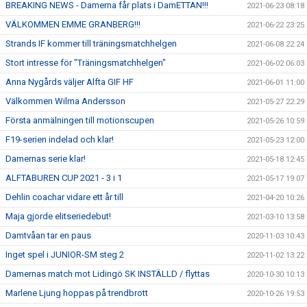
BREAKING NEWS - Damerna får plats i DamETTAN!!!
2021-06-23 08:18
VÄLKOMMEN EMME GRANBERG!!!
2021-06-22 23:25
Strands IF kommer till träningsmatchhelgen
2021-06-08 22:24
Stort intresse för "Träningsmatchhelgen"
2021-06-02 06:03
Anna Nygårds väljer Alfta GIF HF
2021-06-01 11:00
Välkommen Wilma Andersson
2021-05-27 22:29
Första anmälningen till motionscupen
2021-05-26 10:59
F19-serien indelad och klar!
2021-05-23 12:00
Damernas serie klar!
2021-05-18 12:45
ALFTABUREN CUP 2021 - 3 i 1
2021-05-17 19:07
Dehlin coachar vidare ett år till
2021-04-20 10:26
Maja gjorde elitseriedebut!
2021-03-10 13:58
Damtvåan tar en paus
2020-11-03 10:43
Inget spel i JUNIOR-SM steg 2
2020-11-02 13:22
Damernas match mot Lidingö SK INSTÄLLD / flyttas
2020-10-30 10:13
Marlene Ljung hoppas på trendbrott
2020-10-26 19:53