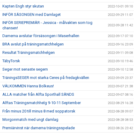
Kapten Engh styr skutan
2022-10-01 09:10
INFÖR SÄSONGEN med Damlaget
2022-09-29 11:07
INFÖR SERIEPREMIÄR - Jessica - målvakten som tog
2022-09-28 11:42
chansen!
Damerna avslutar försäsongen i Maserhallen
2022-09-17 07:10
BRA avslut på träningsmatchhelgen
2022-09-16 23:09
Resultat Träningsmatchhelgen
2022-09-11 09:08
TäbyTorsk
2022-09-10 19:46
Seger mot senaste segern
2022-09-10 12:58
TräningsSEGER mot starka Ceres på fredagkvällen
2022-09-09 23:37
VÄLKOMMEN Hanna Bolkeus!
2022-09-07 21:38
ALLA matcher från Alfta Sporthall SÄNDS
2022-09-07 08:16
Alftas Träningsmatchhelg 9-10-11 September
2022-08-29 16:28
Från minus 20 till minus 8 med soppatorsk
2022-08-28 09:07
Morgonmatch med ungt damlag
2022-08-28 08:53
Premiärvinst när damerna träningsspelade
2022-08-26 23:42