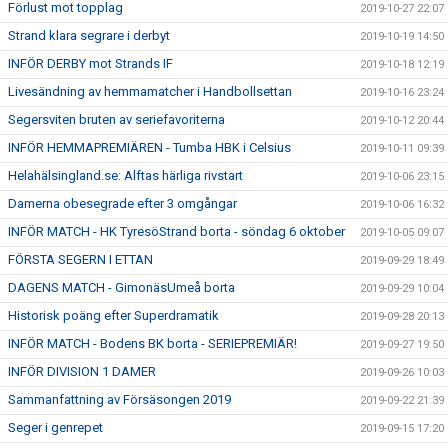
Förlust mot topplag
2019-10-27 22:07
Strand klara segrare i derbyt
2019-10-19 14:50
INFÖR DERBY mot Strands IF
2019-10-18 12:19
Livesändning av hemmamatcher i Handbollsettan
2019-10-16 23:24
Segersviten bruten av seriefavoriterna
2019-10-12 20:44
INFÖR HEMMAPREMIÄREN - Tumba HBK i Celsius
2019-10-11 09:39
Helahälsingland.se: Alftas härliga rivstart
2019-10-06 23:15
Damerna obesegrade efter 3 omgångar
2019-10-06 16:32
INFÖR MATCH - HK TyresöStrand borta - söndag 6 oktober
2019-10-05 09:07
FÖRSTA SEGERN I ETTAN
2019-09-29 18:49
DAGENS MATCH - GimonäsUmeå borta
2019-09-29 10:04
Historisk poäng efter Superdramatik
2019-09-28 20:13
INFÖR MATCH - Bodens BK borta - SERIEPREMIÄR!
2019-09-27 19:50
INFÖR DIVISION 1 DAMER
2019-09-26 10:03
Sammanfattning av Försäsongen 2019
2019-09-22 21:39
Seger i genrepet
2019-09-15 17:20