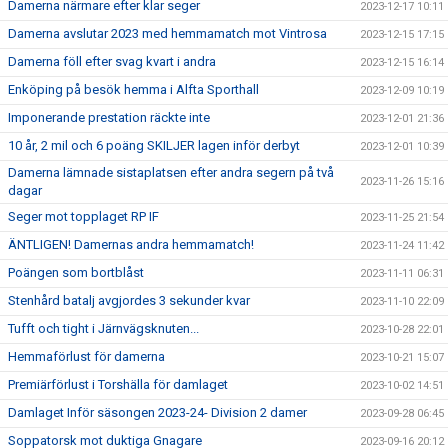
Damerna närmare efter klar seger
2023-12-17 10:11
Damerna avslutar 2023 med hemmamatch mot Vintrosa
2023-12-15 17:15
Damerna föll efter svag kvart i andra
2023-12-15 16:14
Enköping på besök hemma i Alfta Sporthall
2023-12-09 10:19
Imponerande prestation räckte inte
2023-12-01 21:36
10 år, 2 mil och 6 poäng SKILJER lagen inför derbyt
2023-12-01 10:39
Damerna lämnade sistaplatsen efter andra segern på två
2023-11-26 15:16
dagar
Seger mot topplaget RP IF
2023-11-25 21:54
ÄNTLIGEN! Damernas andra hemmamatch!
2023-11-24 11:42
Poängen som bortblåst
2023-11-11 06:31
Stenhård batalj avgjordes 3 sekunder kvar
2023-11-10 22:09
Tufft och tight i Järnvägsknuten...
2023-10-28 22:01
Hemmaförlust för damerna
2023-10-21 15:07
Premiärförlust i Torshälla för damlaget
2023-10-02 14:51
Damlaget Inför säsongen 2023-24- Division 2 damer
2023-09-28 06:45
Soppatorsk mot duktiga Gnagare
2023-09-16 20:12