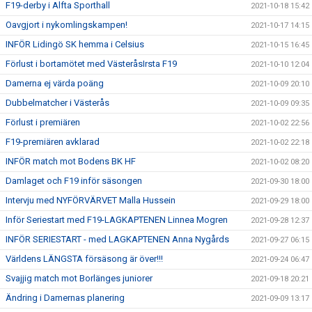
F19-derby i Alfta Sporthall
2021-10-18 15:42
Oavgjort i nykomlingskampen!
2021-10-17 14:15
INFÖR Lidingö SK hemma i Celsius
2021-10-15 16:45
Förlust i bortamötet med VästeråsIrsta F19
2021-10-10 12:04
Damerna ej värda poäng
2021-10-09 20:10
Dubbelmatcher i Västerås
2021-10-09 09:35
Förlust i premiären
2021-10-02 22:56
F19-premiären avklarad
2021-10-02 22:18
INFÖR match mot Bodens BK HF
2021-10-02 08:20
Damlaget och F19 inför säsongen
2021-09-30 18:00
Intervju med NYFÖRVÄRVET Malla Hussein
2021-09-29 18:00
Inför Seriestart med F19-LAGKAPTENEN Linnea Mogren
2021-09-28 12:37
INFÖR SERIESTART - med LAGKAPTENEN Anna Nygårds
2021-09-27 06:15
Världens LÄNGSTA försäsong är över!!!
2021-09-24 06:47
Svajjig match mot Borlänges juniorer
2021-09-18 20:21
Ändring i Damernas planering
2021-09-09 13:17