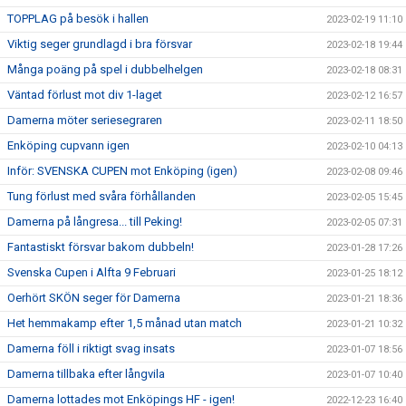
TOPPLAG på besök i hallen
2023-02-19 11:10
Viktig seger grundlagd i bra försvar
2023-02-18 19:44
Många poäng på spel i dubbelhelgen
2023-02-18 08:31
Väntad förlust mot div 1-laget
2023-02-12 16:57
Damerna möter seriesegraren
2023-02-11 18:50
Enköping cupvann igen
2023-02-10 04:13
Inför: SVENSKA CUPEN mot Enköping (igen)
2023-02-08 09:46
Tung förlust med svåra förhållanden
2023-02-05 15:45
Damerna på långresa... till Peking!
2023-02-05 07:31
Fantastiskt försvar bakom dubbeln!
2023-01-28 17:26
Svenska Cupen i Alfta 9 Februari
2023-01-25 18:12
Oerhört SKÖN seger för Damerna
2023-01-21 18:36
Het hemmakamp efter 1,5 månad utan match
2023-01-21 10:32
Damerna föll i riktigt svag insats
2023-01-07 18:56
Damerna tillbaka efter långvila
2023-01-07 10:40
Damerna lottades mot Enköpings HF - igen!
2022-12-23 16:40