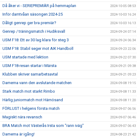
Då åker vi - SERIEPREMIÄR på hemmaplan
2024-10-05 08:53
Inför damtvåan säsongen 2024-25
2024-10-03 16:24
Dåligt genrep ger bra premiär?
2024-10-03 16:13
Genrep / träningsmatch i Hudiksvall
2024-09-24 07:14
USM F18: Ett av 30 lag klara för steg 3
2024-09-24 06:34
USM F18: Stabil seger mot AIK Handboll
2024-09-23 22:06
USM startade med lektion
2024-09-22 07:30
USM F18-resan startar i Märsta
2024-09-21 09:38
Klubben skriver samarbetsavtal
2024-09-21 09:23
Damerna vann den avslutande matchen
2024-09-08 19:15
Stark match mot starkt Rimbo
2024-09-08 11:33
Härlig juniormatch mot Härnösand
2024-09-08 11:20
FÖRLUST i helgens första match
2024-09-07 06:56
Magiskt nära revansch
2024-09-07 06:46
BRA Match mot Västerås Irsta som "rann iväg"
2024-09-07 06:43
Damerna är igång!
2024-08-23 21:42