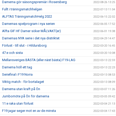
Damerna gör säsongspremiär i Rosersberg
2022-08-26 13:25
Fullt i träningsmatchhelgen
2022-07-13 11:04
ALFTAS TräningsmatchHelg 2022
2022-06-15 22:02
Damernas spelprogram i nya serien
2022-06-05 17:52
Alfta GIF HF Damer söker MÅLVAKT(er)
2022-06-01 19:38
Damernas NYA serie i det nya distriktet
2022-04-29 14:47
Förlust - till slut - i Hildursborg
2022-03-20 16:45
47:e och sista
2022-03-20 10:08
Mellansveriges BÄSTA (eller näst bästa) F19-LAG
2022-03-13 22:59
Damerna höll ett tag
2022-03-13 22:23
Seriefinal i F19 Norra
2022-03-13 08:53
Viktig match - för bortalaget
2022-03-13 08:09
Damerna utan kraft på Ön
2022-03-07 11:26
Jumbomöte på Ön för damerna
2022-03-05 09:42
11:e raka utan förlust
2022-03-04 21:13
F19 jagar seger mot en av de minsta
2022-03-04 17:43