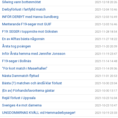
Silwing vann bottenmötet
2021-12-18 20:26
Derbyförlust i fartfylld match
2021-12-04 10:46
INFÖR DERBYT med Hanna Sundberg
2021-12-03 16:49
Meriterande F19-seger mot GUIF
2021-12-03 16:46
F19: SEGER i toppmöte mot Göksten
2021-11-28 18:54
En av Alftas bästa någonsin
2021-11-27 18:22
Årsta tog poängen
2021-11-20 20:39
Inför Årsta hemma med Jennifer Jonsson
2021-11-19 23:47
F19-seger i Bollnäs
2021-11-14 14:48
"För kort match i Maserhallen"
2021-11-14 09:36
Nästa Dammatch flyttad
2021-11-01 20:53
Bästa (?) matchen och ändå klar förlust
2021-10-30 23:04
(En av) Förhandsfavoriterna gästar
2021-10-30 13:17
Rejäl förlust i Uppsala
2021-10-23 16:04
Sveriges 4:e mot damerna
2021-10-23 10:47
UNGDOMARNAS KVÄLL vid Hemmaderbyseger!
2021-10-19 23:33