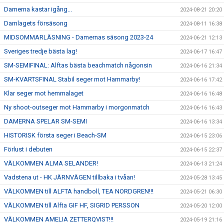
Damerna kastar igång...
2024-08-21 20:20
Damlagets försäsong
2024-08-11 16:38
MIDSOMMARLÄSNING - Damernas säsong 2023-24
2024-06-21 12:13
Sveriges tredje bästa lag!
2024-06-17 16:47
SM-SEMIFINAL: Alftas bästa beachmatch någonsin
2024-06-16 21:34
SM-KVARTSFINAL Stabil seger mot Hammarby!
2024-06-16 17:42
Klar seger mot hemmalaget
2024-06-16 16:48
Ny shoot-outseger mot Hammarby i morgonmatch
2024-06-16 16:43
DAMERNA SPELAR SM-SEMI
2024-06-16 13:34
HISTORISK första seger i Beach-SM
2024-06-15 23:06
Förlust i debuten
2024-06-15 22:37
VÄLKOMMEN ALMA SELANDER!
2024-06-13 21:24
Vadstena ut - HK JÄRNVÄGEN tillbaka i tvåan!
2024-05-28 13:45
VÄLKOMMEN till ALFTA handboll, TEA NORDGREN!!!
2024-05-21 06:30
VÄLKOMMEN till Alfta GIF HF, SIGRID PERSSON
2024-05-20 12:00
VÄLKOMMEN AMELIA ZETTERQVIST!!!
2024-05-19 21:16