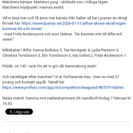
Matchens kämpe: Marlene Ljung - räddade oss i många lägen.
Matchens höjdpunkt: Hannas avslut.
Vill ni läsa mer och få ännu mer känsla från hallen så har
Ljusnan
en riktigt
fin text här:
https://www.ljusnan.se/2026-01-31/alftas-skona-skrall-ingen-
kommer-hit-och-vinner/
- med Frida Anderssons ord som fastnar:
“De kommer inte till Alfta och
vinner.”
Målskyttar i Alfta: Hanna Bolkéus 5, Tea Nordgren 4, Lydia Persson 3,
Christina Torvidsson 3, Elin Torvidsson 3, Ida Göllas 2, Frida Andersson 1.
Publik: ca 145 - tack för att ni gör vår hemmaborg stark!
Och tabelläget efter matchen? Vi är fortfarande trea - men nu med 21
poäng och kontakt uppåt. Tabell här:
https://www.profixio.com/app/lx/competition/leagueid18070?t=tables
Nästa match: hemma mot
Hallstahammars SK Handboll
lördag 7 februari kl
16:30.