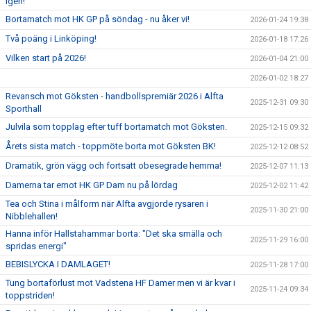
igen!
Bortamatch mot HK GP på söndag - nu åker vi!
2026-01-24 19:38
Två poäng i Linköping!
2026-01-18 17:26
Vilken start på 2026!
2026-01-04 21:00
2026-01-02 18:27
Revansch mot Göksten - handbollspremiär 2026 i Alfta
2025-12-31 09:30
Sporthall
Julvila som topplag efter tuff bortamatch mot Göksten.
2025-12-15 09:32
Årets sista match - toppmöte borta mot Göksten BK!
2025-12-12 08:52
Dramatik, grön vägg och fortsatt obesegrade hemma!
2025-12-07 11:13
Damerna tar emot HK GP Dam nu på lördag
2025-12-02 11:42
Tea och Stina i målform när Alfta avgjorde rysaren i
2025-11-30 21:00
Nibblehallen!
Hanna inför Hallstahammar borta: "Det ska smälla och
2025-11-29 16:00
spridas energi"
BEBISLYCKA I DAMLAGET!
2025-11-28 17:00
Tung bortaförlust mot Vadstena HF Damer men vi är kvar i
2025-11-24 09:34
toppstriden!