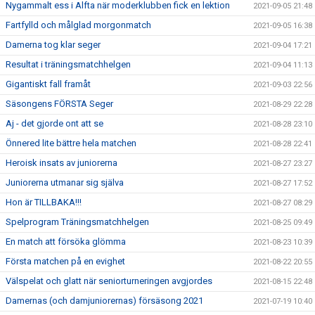
Nygammalt ess i Alfta när moderklubben fick en lektion
2021-09-05 21:48
Fartfylld och målglad morgonmatch
2021-09-05 16:38
Damerna tog klar seger
2021-09-04 17:21
Resultat i träningsmatchhelgen
2021-09-04 11:13
Gigantiskt fall framåt
2021-09-03 22:56
Säsongens FÖRSTA Seger
2021-08-29 22:28
Aj - det gjorde ont att se
2021-08-28 23:10
Önnered lite bättre hela matchen
2021-08-28 22:41
Heroisk insats av juniorerna
2021-08-27 23:27
Juniorerna utmanar sig själva
2021-08-27 17:52
Hon är TILLBAKA!!!
2021-08-27 08:29
Spelprogram Träningsmatchhelgen
2021-08-25 09:49
En match att försöka glömma
2021-08-23 10:39
Första matchen på en evighet
2021-08-22 20:55
Välspelat och glatt när seniorturneringen avgjordes
2021-08-15 22:48
Damernas (och damjuniorernas) försäsong 2021
2021-07-19 10:40