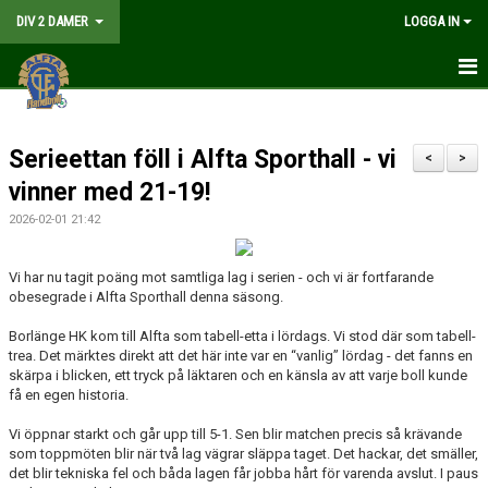
DIV 2 DAMER
LOGGA IN
HEM
Serieettan föll i Alfta Sporthall - vi
NYHETER
<
>
vinner med 21-19!
GÅ PÅ MATCH
2026-02-01 21:42
MATCHER
Vi har nu tagit poäng mot samtliga lag i serien - och vi är fortfarande
obesegrade i Alfta Sporthall denna säsong.
KALENDER
Borlänge HK
kom till Alfta som tabell-etta i lördags. Vi stod där som tabell-
TRUPPEN
trea. Det märktes direkt att det här inte var en “vanlig” lördag - det fanns en
skärpa i blicken, ett tryck på läktaren och en känsla av att varje boll kunde
DOKUMENT
få en egen historia.
Vi öppnar starkt och går upp till 5-1. Sen blir matchen precis så krävande
KONTAKT
som toppmöten blir när två lag vägrar släppa taget. Det hackar, det smäller,
det blir tekniska fel och båda lagen får jobba hårt för varenda avslut. I paus
LIVESÄNDNING