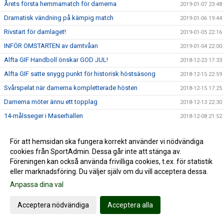
Årets första hemmamatch för damerna
2019-01-07 23:48
Dramatisk vändning på kämpig match
2019-01-06 19:44
Rivstart för damlaget!
2019-01-05 22:16
INFÖR OMSTARTEN av damtvåan
2019-01-04 22:00
Alfta GIF Handboll önskar GOD JUL!
2018-12-23 17:33
Alfta GIF satte snygg punkt för historisk höstsäsong
2018-12-15 22:59
Svårspelat när damerna kompletterade hösten
2018-12-15 17:25
Damerna möter ännu ett topplag
2018-12-13 22:30
14-målsseger i Maserhallen
2018-12-08 21:52
"Högriskmatch" i Maser...
2018-12-08 06:47
För att hemsidan ska fungera korrekt använder vi nödvändiga
Händelserikt toppmöte mot Rosersberg
2018-12-02 17:04
cookies från SportAdmin. Dessa går inte att stänga av.
INFÖR Rosersberg hemma med Moa
2018-11-29 23:07
Föreningen kan också använda frivilliga cookies, t.ex. för statistik
eller marknadsföring. Du väljer själv om du vill acceptera dessa.
Handbollshöjdare i Decemberdrag
2018-11-26 23:19
Anpassa dina val
Stabil hemmaseger = 7:e raka
2018-11-24 17:49
Seriens enda farmarlag på besök
2018-11-22 16:34
Acceptera nödvändiga
Acceptera alla
2018-11-04 19:27