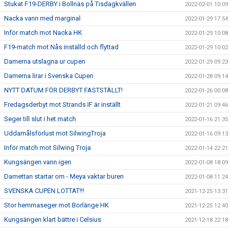
Stukat F19-DERBY i Bollnäs på Tisdagkvällen
2022-02-01 10:09
Nacka vann med marginal
2022-01-29 17:54
Inför match mot Nacka HK
2022-01-29 10:08
F19-match mot Nås inställd och flyttad
2022-01-29 10:02
Damerna utslagna ur cupen
2022-01-29 09:23
Damerna lirar i Svenska Cupen
2022-01-28 09:14
NYTT DATUM FÖR DERBYT FASTSTÄLLT!
2022-01-26 00:08
Fredagsderbyt mot Strands IF är inställt
2022-01-21 09:46
Seger till slut i het match
2022-01-16 21:35
Uddamålsförlust mot SilwingTroja
2022-01-16 09:13
Inför match mot Silwing Troja
2022-01-14 22:21
Kungsängen vann igen
2022-01-08 18:09
Damettan startar om - Meya vaktar buren
2022-01-08 11:24
SVENSKA CUPEN LOTTAT!!!
2021-12-25 13:31
Stor hemmaseger mot Borlänge HK
2021-12-25 12:40
Kungsängen klart bättre i Celsius
2021-12-18 22:18