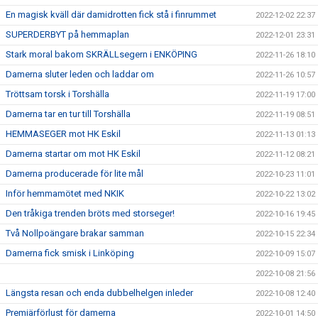
En magisk kväll där damidrotten fick stå i finrummet
2022-12-02 22:37
SUPERDERBYT på hemmaplan
2022-12-01 23:31
Stark moral bakom SKRÄLLsegern i ENKÖPING
2022-11-26 18:10
Damerna sluter leden och laddar om
2022-11-26 10:57
Tröttsam torsk i Torshälla
2022-11-19 17:00
Damerna tar en tur till Torshälla
2022-11-19 08:51
HEMMASEGER mot HK Eskil
2022-11-13 01:13
Damerna startar om mot HK Eskil
2022-11-12 08:21
Damerna producerade för lite mål
2022-10-23 11:01
Inför hemmamötet med NKIK
2022-10-22 13:02
Den tråkiga trenden bröts med storseger!
2022-10-16 19:45
Två Nollpoängare brakar samman
2022-10-15 22:34
Damerna fick smisk i Linköping
2022-10-09 15:07
2022-10-08 21:56
Längsta resan och enda dubbelhelgen inleder
2022-10-08 12:40
Premiärförlust för damerna
2022-10-01 14:50