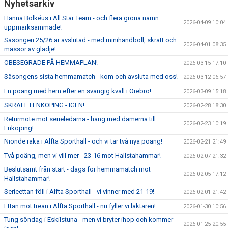
Nyhetsarkiv
Hanna Bolkéus i All Star Team - och flera gröna namn
2026-04-09 10:04
uppmärksammade!
Säsongen 25/26 är avslutad - med minihandboll, skratt och
2026-04-01 08:35
massor av glädje!
OBESEGRADE PÅ HEMMAPLAN!
2026-03-15 17:10
Säsongens sista hemmamatch - kom och avsluta med oss!
2026-03-12 06:57
En poäng med hem efter en svängig kväll i Örebro!
2026-03-09 15:18
SKRÄLL I ENKÖPING - IGEN!
2026-02-28 18:30
Returmöte mot serieledarna - häng med damerna till
2026-02-23 10:19
Enköping!
Nionde raka i Alfta Sporthall - och vi tar två nya poäng!
2026-02-21 21:49
Två poäng, men vi vill mer - 23-16 mot Hallstahammar!
2026-02-07 21:32
Beslutsamt från start - dags för hemmamatch mot
2026-02-05 17:12
Hallstahammar!
Serieettan föll i Alfta Sporthall - vi vinner med 21-19!
2026-02-01 21:42
Ettan mot trean i Alfta Sporthall - nu fyller vi läktaren!
2026-01-30 10:56
Tung söndag i Eskilstuna - men vi bryter ihop och kommer
2026-01-25 20:55