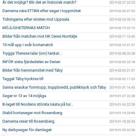
Är det möjligt? Blir det en historisk match?
2019-02-27 22:23
Damerna nära ETTAN efter seger i toppmötet
2019-02-24 07:53
Tidningarna efter vinsten mot Uppsala
2019-02-24 00:14
MÖJLIGHETERNAS MATCH
2019-02-19 22:10
Bilder från matchen mot HK Ceres Norrtälje
2019-02-11 10:45
10 mål upp i svår bortamatch
2019-02-10 21:07
Trygga Therese talar (om) tankar...
2019-02-08 20:58
INFÖR sista fjärdedelen av Serien
2019-02-03 22:18
Bilder från hemmamötet med Täby
2019-02-03 21:01
Taggat Täby trycktes till
2019-02-02 17:25
Sanna snackar formtopp, truppbredd, publiktryck och Täby
2019-01-31 16:45
Seger nr 13 av 14 möjliga
2019-01-27 22:28
B-laget till Nordens största nästa på tur...
2019-01-24 22:30
Stabil bortaseger mot Rosersberg
2019-01-19 23:40
Damerna reser till Rosersberg
2019-01-18 20:34
Ny derbyseger för damlaget
2019-01-09 22:56