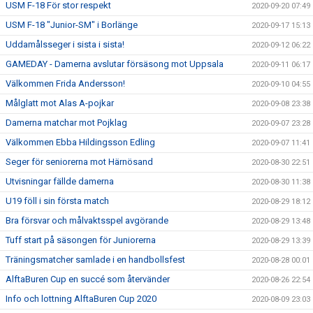
USM F-18 För stor respekt
2020-09-20 07:49
USM F-18 "Junior-SM" i Borlänge
2020-09-17 15:13
Uddamålsseger i sista i sista!
2020-09-12 06:22
GAMEDAY - Damerna avslutar försäsong mot Uppsala
2020-09-11 06:17
Välkommen Frida Andersson!
2020-09-10 04:55
Målglatt mot Alas A-pojkar
2020-09-08 23:38
Damerna matchar mot Pojklag
2020-09-07 23:28
Välkommen Ebba Hildingsson Edling
2020-09-07 11:41
Seger för seniorerna mot Härnösand
2020-08-30 22:51
Utvisningar fällde damerna
2020-08-30 11:38
U19 föll i sin första match
2020-08-29 18:12
Bra försvar och målvaktsspel avgörande
2020-08-29 13:48
Tuff start på säsongen för Juniorerna
2020-08-29 13:39
Träningsmatcher samlade i en handbollsfest
2020-08-28 00:01
AlftaBuren Cup en succé som återvänder
2020-08-26 22:54
Info och lottning AlftaBuren Cup 2020
2020-08-09 23:03