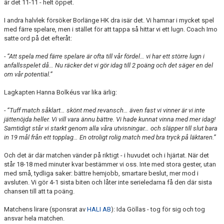
är det 11-11 - helt öppet.
TABELL
I andra halvlek försöker
Borlänge HK
dra isär det. Vi hamnar i mycket spel
med färre spelare, men i stället för att tappa så hittar vi ett lugn. Coach Imo
satte ord på det efteråt:
- “Att spela med färre spelare är ofta till vår fördel… vi har ett större lugn i
anfallsspelet då… Nu räcker det vi gör idag till 2 poäng och det säger en del
om vår potential.”
Lagkapten Hanna Bolkéus var lika ärlig:
- “Tuff match såklart… skönt med revansch… även fast vi vinner är vi inte
jättenöjda heller. Vi vill vara ännu bättre. Vi hade kunnat vinna med mer idag!
Samtidigt står vi starkt genom alla våra utvisningar… och släpper till slut bara
in 19 mål från ett topplag… En otroligt rolig match med bra tryck på läktaren.”
Och det är där matchen vänder på riktigt - i huvudet och i hjärtat. När det
står 18-18 med minuter kvar bestämmer vi oss. Inte med stora gester, utan
med små, tydliga saker: bättre hemjobb, smartare beslut, mer mod i
avsluten. Vi gör 4-1 sista biten och låter inte serieledarna få den där sista
chansen till att ta poäng.
Matchens lirare (sponsrat av
HALI AB
): Ida Göllas - tog för sig och tog
ansvar hela matchen.