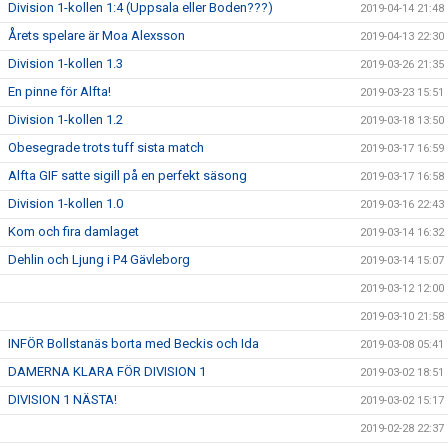
Division 1-kollen 1:4 (Uppsala eller Boden???)
2019-04-14 21:48
Årets spelare är Moa Alexsson
2019-04-13 22:30
Division 1-kollen 1.3
2019-03-26 21:35
En pinne för Alfta!
2019-03-23 15:51
Division 1-kollen 1.2
2019-03-18 13:50
Obesegrade trots tuff sista match
2019-03-17 16:59
Alfta GIF satte sigill på en perfekt säsong
2019-03-17 16:58
Division 1-kollen 1.0
2019-03-16 22:43
Kom och fira damlaget
2019-03-14 16:32
Dehlin och Ljung i P4 Gävleborg
2019-03-14 15:07
2019-03-12 12:00
2019-03-10 21:58
INFÖR Bollstanäs borta med Beckis och Ida
2019-03-08 05:41
DAMERNA KLARA FÖR DIVISION 1
2019-03-02 18:51
DIVISION 1 NÄSTA!
2019-03-02 15:17
2019-02-28 22:37