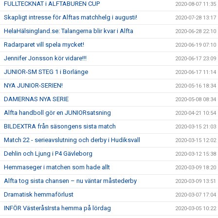
FULLTECKNAT i ALFTABUREN CUP
2020-08-07 11:35
Skapligt intresse för Alftas matchhelg i augusti!
2020-07-28 13:17
HelaHälsingland.se: Talangerna blir kvar i Alfta
2020-06-28 22:10
Radarparet vill spela mycket!
2020-06-19 07:10
Jennifer Jonsson kör vidare!!!
2020-06-17 23:09
JUNIOR-SM STEG 1 i Borlänge
2020-06-17 11:14
NYA JUNIOR-SERIEN!
2020-05-16 18:34
DAMERNAS NYA SERIE
2020-05-08 08:34
Alfta handboll gör en JUNIORsatsning
2020-04-21 10:54
BILDEXTRA från säsongens sista match
2020-03-15 21:03
Match 22 - serieavslutning och derby i Hudiksvall
2020-03-15 12:02
Dehlin och Ljung i P4 Gävleborg
2020-03-12 15:38
Hemmaseger i matchen som hade allt
2020-03-09 18:20
Alfta tog sista chansen – nu väntar måstederby
2020-03-09 13:51
Dramatisk hemmaförlust
2020-03-07 17:04
INFÖR VästeråsIrsta hemma på lördag
2020-03-05 10:22