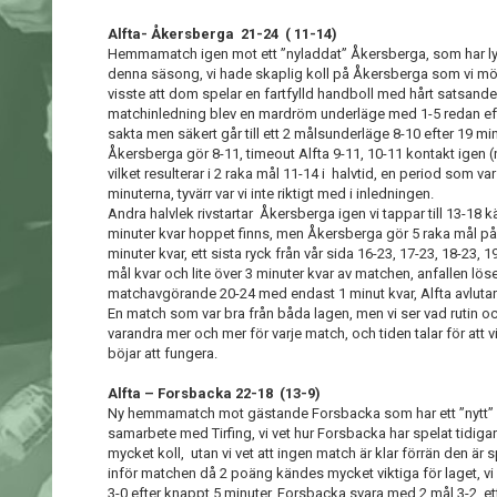
Alfta- Åkersberga 21-24 ( 11-14)
Hemmamatch igen mot ett ”nyladdat” Åkersberga, som har lycka
denna säsong, vi hade skaplig koll på Åkersberga som vi mött 
visste att dom spelar en fartfylld handboll med hårt satsande
matchinledning blev en mardröm underläge med 1-5 redan efte
sakta men säkert går till ett 2 målsunderläge 8-10 efter 19 mi
Åkersberga gör 8-11, timeout Alfta 9-11, 10-11 kontakt igen (
vilket resulterar i 2 raka mål 11-14 i halvtid, en period som var
minuterna, tyvärr var vi inte riktigt med i inledningen.
Andra halvlek rivstartar Åkersberga igen vi tappar till 13-18 
minuter kvar hoppet finns, men Åkersberga gör 5 raka mål på
minuter kvar, ett sista ryck från vår sida 16-23, 17-23, 18-23,
mål kvar och lite över 3 minuter kvar av matchen, anfallen lö
matchavgörande 20-24 med endast 1 minut kvar, Alfta avlutar 
En match som var bra från båda lagen, men vi ser vad rutin oc
varandra mer och mer för varje match, och tiden talar för att v
böjar att fungera.
Alfta – Forsbacka 22-18 (13-9)
Ny hemmamatch mot gästande Forsbacka som har ett ”nytt” l
samarbete med Tirfing, vi vet hur Forsbacka har spelat tidiga
mycket koll, utan vi vet att ingen match är klar förrän den är s
inför matchen då 2 poäng kändes mycket viktiga för laget, v
3-0 efter knappt 5 minuter, Forsbacka svara med 2 mål 3-2, ett 