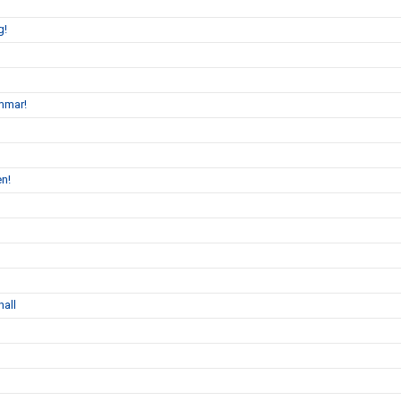
g!
mmar!
en!
hall