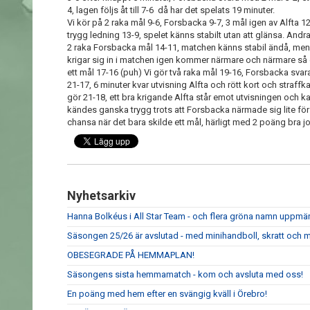
4, lagen följs åt till 7-6 då har det spelats 19 minuter.
Vi kör på 2 raka mål 9-6, Forsbacka 9-7, 3 mål igen av Alfta 12-
trygg ledning 13-9, spelet känns stabilt utan att glänsa. Andra
2 raka Forsbacka mål 14-11, matchen känns stabil ändå, men
krigar sig in i matchen igen kommer närmare och närmare så e
ett mål 17-16 (puh) Vi gör två raka mål 19-16, Forsbacka svara
21-17, 6 minuter kvar utvisning Alfta och rött kort och straff
gör 21-18, ett bra krigande Alfta står emot utvisningen och k
kändes ganska trygg trots att Forsbacka närmade sig lite för s
chansa när det bara skilde ett mål, härligt med 2 poäng bra jo
Nyhetsarkiv
Hanna Bolkéus i All Star Team - och flera gröna namn upp
Säsongen 25/26 är avslutad - med minihandboll, skratt och m
OBESEGRADE PÅ HEMMAPLAN!
Säsongens sista hemmamatch - kom och avsluta med oss!
En poäng med hem efter en svängig kväll i Örebro!