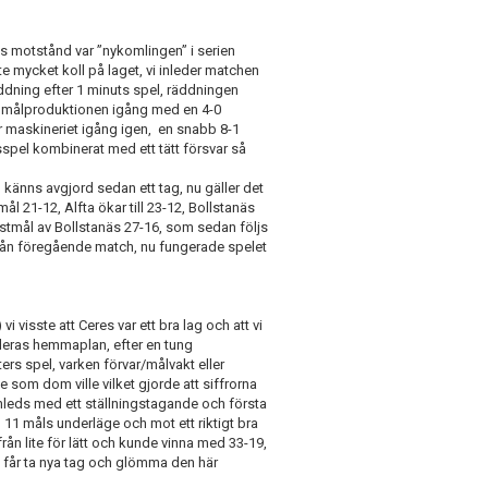
 motstånd var ”nykomlingen” i serien
nte mycket koll på laget, vi inleder matchen
äddning efter 1 minuts spel, räddningen
ar målproduktionen igång med en 4-0
 är maskineriet igång igen, en snabb 8-1
sspel kombinerat med ett tätt försvar så
 känns avgjord sedan ett tag, nu gäller det
mål 21-12, Alfta ökar till 23-12, Bollstanäs
 tröstmål av Bollstanäs 27-16, som sedan följs
 från föregående match, nu fungerade spelet
visste att Ceres var ett bra lag och att vi
deras hemmaplan, efter en tung
rs spel, varken förvar/målvakt eller
e som dom ville vilket gjorde att siffrorna
 inleds med ett ställningstagande och första
 11 måls underläge och mot ett riktigt bra
rån lite för lätt och kunde vinna med 33-19,
h får ta nya tag och glömma den här