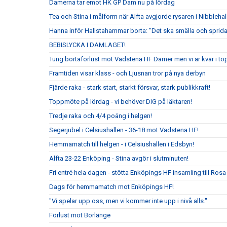
Damerna tar emot HK GP Dam nu på lördag
Tea och Stina i målform när Alfta avgjorde rysaren i Nibblehal
Hanna inför Hallstahammar borta: "Det ska smälla och sprida
BEBISLYCKA I DAMLAGET!
Tung bortaförlust mot Vadstena HF Damer men vi är kvar i to
Framtiden visar klass - och Ljusnan tror på nya derbyn
Fjärde raka - stark start, starkt försvar, stark publikkraft!
Toppmöte på lördag - vi behöver DIG på läktaren!
Tredje raka och 4/4 poäng i helgen!
Segerjubel i Celsiushallen - 36-18 mot Vadstena HF!
Hemmamatch till helgen - i Celsiushallen i Edsbyn!
Alfta 23-22 Enköping - Stina avgör i slutminuten!
Fri entré hela dagen - stötta Enköpings HF insamling till Rosa
Dags för hemmamatch mot Enköpings HF!
"Vi spelar upp oss, men vi kommer inte upp i nivå alls."
Förlust mot Borlänge