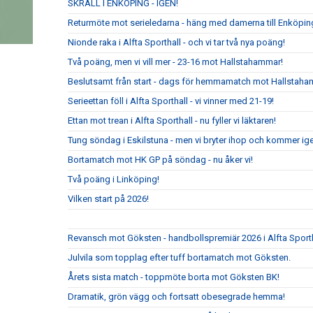
SKRÄLL I ENKÖPING - IGEN!
Returmöte mot serieledarna - häng med damerna till Enköpin
Nionde raka i Alfta Sporthall - och vi tar två nya poäng!
Två poäng, men vi vill mer - 23-16 mot Hallstahammar!
Beslutsamt från start - dags för hemmamatch mot Hallstaha
Serieettan föll i Alfta Sporthall - vi vinner med 21-19!
Ettan mot trean i Alfta Sporthall - nu fyller vi läktaren!
Tung söndag i Eskilstuna - men vi bryter ihop och kommer ig
Bortamatch mot HK GP på söndag - nu åker vi!
Två poäng i Linköping!
Vilken start på 2026!
Revansch mot Göksten - handbollspremiär 2026 i Alfta Sport
Julvila som topplag efter tuff bortamatch mot Göksten.
Årets sista match - toppmöte borta mot Göksten BK!
Dramatik, grön vägg och fortsatt obesegrade hemma!