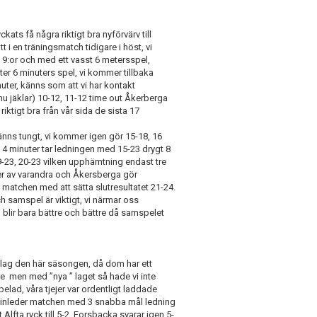
ts få några riktigt bra nyförvärv till
i en träningsmatch tidigare i höst, vi
 9:or och med ett vasst 6 metersspel,
r 6 minuters spel, vi kommer tillbaka
nuter, känns som att vi har kontakt
nu jäklar) 10-12, 11-12 time out Åkerberga
 riktigt bra från vår sida de sista 17
känns tungt, vi kommer igen gör 15-18, 16
 4 minuter tar ledningen med 15-23 drygt 8
 19-23, 20-23 vilken upphämtning endast tre
ser av varandra och Åkersberga gör
matchen med att sätta slutresultatet 21-24.
h samspel är viktigt, vi närmar oss
i blir bara bättre och bättre då samspelet
ag den här säsongen, då dom har ett
re men med ”nya ” laget så hade vi inte
pelad, våra tjejer var ordentligt laddade
i inleder matchen med 3 snabba mål ledning
Alfta ryck till 5-2, Forsbacka svarar igen 5-