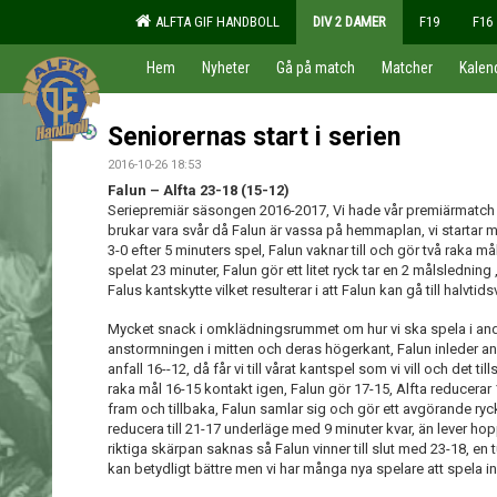
ALFTA GIF HANDBOLL
DIV 2 DAMER
F19
F16
Hem
Nyheter
Gå på match
Matcher
Kalen
Seniorernas start i serien
2016-10-26 18:53
Falun – Alfta 23-18 (15-12)
Seriepremiär säsongen 2016-2017, Vi hade vår premiärmatch 
brukar vara svår då Falun är vassa på hemmaplan, vi startar 
3-0 efter 5 minuters spel, Falun vaknar till och gör två raka mål,
spelat 23 minuter, Falun gör ett litet ryck tar en 2 målsledning
Falus kantskytte vilket resulterar i att Falun kan gå till halvti
Mycket snack i omklädningsrummet om hur vi ska spela i andr
anstormningen i mitten och deras högerkant, Falun inleder and
anfall 16--12, då får vi till vårat kantspel som vi vill och det 
raka mål 16-15 kontakt igen, Falun gör 17-15, Alfta reducerar 
fram och tillbaka, Falun samlar sig och gör ett avgörande ryc
reducera till 21-17 underläge med 9 minuter kvar, än lever 
riktiga skärpan saknas så Falun vinner till slut med 23-18, en 
kan betydligt bättre men vi har många nya spelare att spela in 