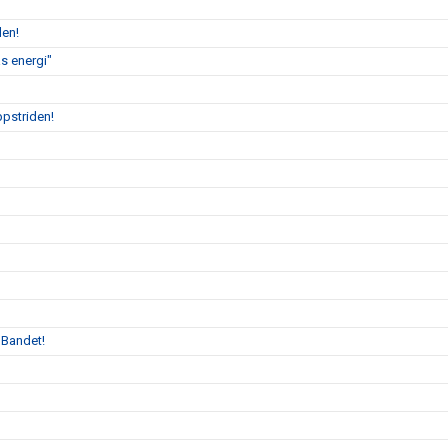
len!
s energi"
ppstriden!
 Bandet!