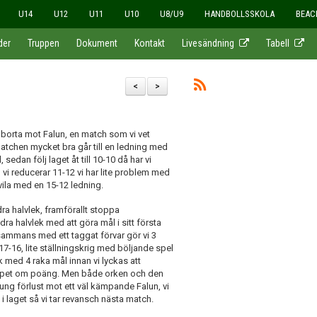
U14
U12
U11
U10
U8/U9
HANDBOLLSSKOLA
BEAC
der
Truppen
Dokument
Kontakt
Livesändning
Tabell
<
>
borta mot Falun, en match som vi vet
matchen mycket bra går till en ledning med
 sedan följ laget åt till 10-10 då har vi
 , vi reducerar 11-12 vi har lite problem med
dsvila med en 15-12 ledning.
a halvlek, framförallt stoppa
ra halvlek med att göra mål i sitt första
tillsammans med ett taggat förvar gör vi 3
17-16, lite ställningskrig med böljande spel
k med 4 raka mål innan vi lyckas att
hoppet om poäng. Men både orken och den
tung förlust mot ett väl kämpande Falun, vi
i laget så vi tar revansch nästa match.