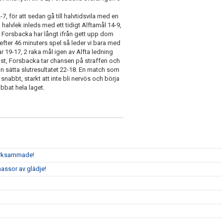
7, för att sedan gå till halvtidsvila med en
 halvlek inleds med ett tidigt Alftamål 14-9,
 Forsbacka har långt ifrån gett upp dom
fter 46 minuters spel så leder vi bara med
r 19-17, 2 raka mål igen av Alfta ledning
kast, Forsbacka tar chansen på straffen och
an sätta slutresultatet 22-18. En match som
nabbt, starkt att inte bli nervös och börja
bbat hela laget.
märksammade!
assor av glädje!