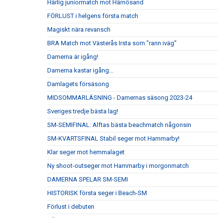
Härlig juniormatch mot Härnösand
FÖRLUST i helgens första match
Magiskt nära revansch
BRA Match mot Västerås Irsta som "rann iväg"
Damerna är igång!
Damerna kastar igång...
Damlagets försäsong
MIDSOMMARLÄSNING - Damernas säsong 2023-24
Sveriges tredje bästa lag!
SM-SEMIFINAL: Alftas bästa beachmatch någonsin
SM-KVARTSFINAL Stabil seger mot Hammarby!
Klar seger mot hemmalaget
Ny shoot-outseger mot Hammarby i morgonmatch
DAMERNA SPELAR SM-SEMI
HISTORISK första seger i Beach-SM
Förlust i debuten