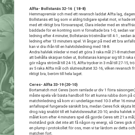
Alfta- Bollstanäs 32-16 ( 18-8)
Hemmapremiär och med ett revansch laddat Alfta lag, dagens
Bollstanäs ett lag som vi aldrig tidigare spelat mot, vi hade i
med ett riktigt bra försvarsspel, Clara inleder med en straffr
bäddade för en kontring som vi förvaltade bra 1-0, sedan v
ledning efter 4 minuter, Bollstanäs tröstmålar till 4-1 , sedan
ledning efter 13 minuters spel. Vi ångar på med ett bra anfall
kan vi dra ifrån till en halvtidsledning med 18-8.
Andra halvlek inleder vi med att göra 3 raka mål 21-8 matchen
att behålla skärpan tiden ut, Bollstanäs kämpar sig till 3 raka 
gör några strömål till 24-15, Alfta trycker in 3 mål till 27-15,
av 5 raka Alfta mål och slutresultatet 32-16, vilken revansch
riktigt bra, beröm till hela laget.
Ceres- Alfta 33-19 (20-10)
Bortamatch mot Ceres (som ramlade ur div 1 förra säsongen) vi 
måste spela vår bästa handboll för att kunna rubba dom på 
matchinledning så kom vi i underläge med 10-3 efter 16 minute
anfallsspel fungerade särskilt bra, medan Ceres fick skjuta lit
drog iväg snabbt till ett halvtidsresultat 20-10, andra halvlek
målet kom efter 4 minuters spel då gjorde Ceres sitt 21:a mål,
motstånd gick det inte att få någon ny energi, så Ceres gick if
en plump i protokollet för oss, men vi tar lärdom av detta oc
matchen fort.