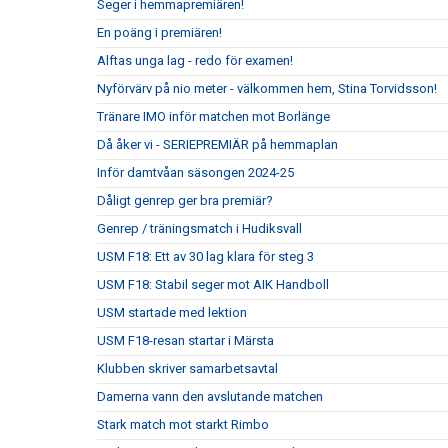
Seger i hemmapremiären!
En poäng i premiären!
Alftas unga lag - redo för examen!
Nyförvärv på nio meter - välkommen hem, Stina Torvidsson!
Tränare IMO inför matchen mot Borlänge
Då åker vi - SERIEPREMIÄR på hemmaplan
Inför damtvåan säsongen 2024-25
Dåligt genrep ger bra premiär?
Genrep / träningsmatch i Hudiksvall
USM F18: Ett av 30 lag klara för steg 3
USM F18: Stabil seger mot AIK Handboll
USM startade med lektion
USM F18-resan startar i Märsta
Klubben skriver samarbetsavtal
Damerna vann den avslutande matchen
Stark match mot starkt Rimbo