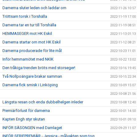
Damerna sluter leden och laddar om
2022-11-26 10:57
Tröttsam torsk i Torshälla
2022-11-19 17:00
Damerna tar en tur till Torshälla
2022-11-19 08:51
HEMMASEGER mot HK Eskil
2022-11-13 01:13
Damerna startar om mot HK Eskil
2022-11-12 08:21
Damerna producerade för lite mål
2022-10-23 11:01
Inför hemmamötet med NKIK
2022-10-22 13:02
Den tråkiga trenden bröts med storseger!
2022-10-16 19:45
Två Nollpoängare brakar samman
2022-10-15 22:34
Damerna fick smisk i Linköping
2022-10-09 15:07
2022-10-08 21:56
Längsta resan och enda dubbelhelgen inleder
2022-10-08 12:40
Premiärförlust för damerna
2022-10-01 14:50
Kapten Engh styr skutan
2022-10-01 09:10
INFÖR SÄSONGEN med Damlaget
2022-09-29 11:07
INFÖR SERIEPREMIÄR - Jessica - målvakten som tog