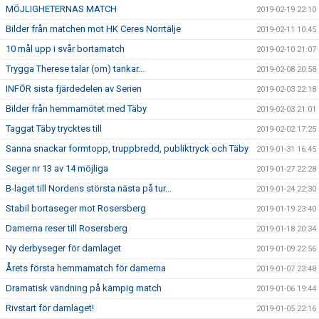
MÖJLIGHETERNAS MATCH
2019-02-19 22:10
Bilder från matchen mot HK Ceres Norrtälje
2019-02-11 10:45
10 mål upp i svår bortamatch
2019-02-10 21:07
Trygga Therese talar (om) tankar...
2019-02-08 20:58
INFÖR sista fjärdedelen av Serien
2019-02-03 22:18
Bilder från hemmamötet med Täby
2019-02-03 21:01
Taggat Täby trycktes till
2019-02-02 17:25
Sanna snackar formtopp, truppbredd, publiktryck och Täby
2019-01-31 16:45
Seger nr 13 av 14 möjliga
2019-01-27 22:28
B-laget till Nordens största nästa på tur...
2019-01-24 22:30
Stabil bortaseger mot Rosersberg
2019-01-19 23:40
Damerna reser till Rosersberg
2019-01-18 20:34
Ny derbyseger för damlaget
2019-01-09 22:56
Årets första hemmamatch för damerna
2019-01-07 23:48
Dramatisk vändning på kämpig match
2019-01-06 19:44
Rivstart för damlaget!
2019-01-05 22:16