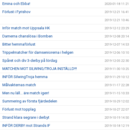
Emina och Ebba!
2020-01-18 11:21
Förlust i Fyrishov
2019-12-21 16:41
2019-12-21 10:46
Inför match mot Uppsala HK
2019-12-12 23:29
Damerna chanslösa i Bomben
2019-12-08 20:14
Bitter hemmaförlust
2019-12-07 14:53
Trippelmatcher för damseniorerna i helgen
2019-12-06 10:10
Spåret och div 3-derby på lördag
2019-12-05 22:30
MATCHEN MOT SILWING/TROJA INSTÄLLD!!!
2019-11-30 10:25
INFÖR SilwingTroja hemma
2019-11-29 10:12
Målvakternas match
2019-11-17 22:28
Men nu läll... äre match igen!
2019-11-15 10:33
Summering av första fjärdedelen
2019-10-29 12:02
Förlust mot topplag
2019-10-27 22:07
Strand klara segrare i derbyt
2019-10-19 14:50
INFÖR DERBY mot Strands IF
2019-10-18 12:19