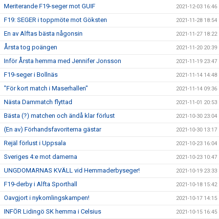
Meriterande F19-seger mot GUIF
2021-12-03 16:46
F19: SEGER i toppmöte mot Göksten
2021-11-28 18:54
En av Alftas bästa någonsin
2021-11-27 18:22
Årsta tog poängen
2021-11-20 20:39
Inför Årsta hemma med Jennifer Jonsson
2021-11-19 23:47
F19-seger i Bollnäs
2021-11-14 14:48
"För kort match i Maserhallen"
2021-11-14 09:36
Nästa Dammatch flyttad
2021-11-01 20:53
Bästa (?) matchen och ändå klar förlust
2021-10-30 23:04
(En av) Förhandsfavoriterna gästar
2021-10-30 13:17
Rejäl förlust i Uppsala
2021-10-23 16:04
Sveriges 4:e mot damerna
2021-10-23 10:47
UNGDOMARNAS KVÄLL vid Hemmaderbyseger!
2021-10-19 23:33
F19-derby i Alfta Sporthall
2021-10-18 15:42
Oavgjort i nykomlingskampen!
2021-10-17 14:15
INFÖR Lidingö SK hemma i Celsius
2021-10-15 16:45