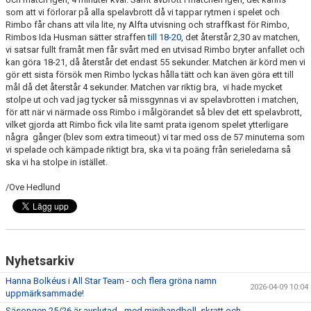
som att vi förlorar på alla spelavbrott då vi tappar rytmen i spelet och
Rimbo får chans att vila lite, ny Alfta utvisning och straffkast för Rimbo,
Rimbos Ida Husman sätter straffen
till 18-20
, det återstår 2,30 av matchen,
vi satsar fullt framåt men får svårt med en utvisad Rimbo bryter anfallet och
kan göra 18-21, då återstår det endast 55 sekunder. Matchen är körd men vi
gör ett sista försök men Rimbo lyckas hålla tätt och kan även göra ett till
mål då det återstår 4 sekunder. Matchen var riktig bra, vi hade mycket
stolpe ut och vad jag tycker så missgynnas vi av spelavbrotten i matchen,
för att när vi närmade oss Rimbo i målgörandet så blev det ett spelavbrott,
vilket gjorda att Rimbo fick vila lite samt prata igenom spelet ytterligare
några gånger (blev som extra timeout) vi tar med oss de 57 minuterna som
vi spelade och kämpade riktigt bra, ska vi ta poäng från serieledarna så
ska vi ha stolpe in istället.
/Ove Hedlund
Nyhetsarkiv
Hanna Bolkéus i All Star Team - och flera gröna namn
2026-04-09 10:04
uppmärksammade!
Säsongen 25/26 är avslutad - med minihandboll, skratt och