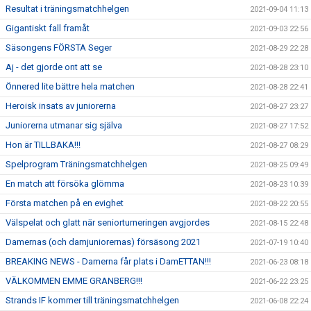
Resultat i träningsmatchhelgen
2021-09-04 11:13
Gigantiskt fall framåt
2021-09-03 22:56
Säsongens FÖRSTA Seger
2021-08-29 22:28
Aj - det gjorde ont att se
2021-08-28 23:10
Önnered lite bättre hela matchen
2021-08-28 22:41
Heroisk insats av juniorerna
2021-08-27 23:27
Juniorerna utmanar sig själva
2021-08-27 17:52
Hon är TILLBAKA!!!
2021-08-27 08:29
Spelprogram Träningsmatchhelgen
2021-08-25 09:49
En match att försöka glömma
2021-08-23 10:39
Första matchen på en evighet
2021-08-22 20:55
Välspelat och glatt när seniorturneringen avgjordes
2021-08-15 22:48
Damernas (och damjuniorernas) försäsong 2021
2021-07-19 10:40
BREAKING NEWS - Damerna får plats i DamETTAN!!!
2021-06-23 08:18
VÄLKOMMEN EMME GRANBERG!!!
2021-06-22 23:25
Strands IF kommer till träningsmatchhelgen
2021-06-08 22:24