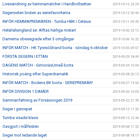
Livesändning av hemmamatcher i Handbollsettan
2019-10-16 23:24
Segersviten bruten av seriefavoriterna
2019-10-12 20:44
INFÖR HEMMAPREMIÄREN - Tumba HBK i Celsius
2019-10-11 09:39
Helahälsingland.se: Alftas härliga rivstart
2019-10-06 23:15
Damerna obesegrade efter 3 omgångar
2019-10-06 16:32
INFÖR MATCH - HK TyresöStrand borta - söndag 6 oktober
2019-10-05 09:07
FÖRSTA SEGERN I ETTAN
2019-09-29 18:49
DAGENS MATCH - GimonäsUmeå borta
2019-09-29 10:04
Historisk poäng efter Superdramatik
2019-09-28 20:13
INFÖR MATCH - Bodens BK borta - SERIEPREMIÄR!
2019-09-27 19:50
INFÖR DIVISION 1 DAMER
2019-09-26 10:03
Sammanfattning av Försäsongen 2019
2019-09-22 21:39
Seger i genrepet
2019-09-15 17:20
Tumba visade klass
2019-09-15 15:34
Oavgjort i målfesten
2019-09-08 17:32
Seger mot ledande laget
2019-09-08 14:17