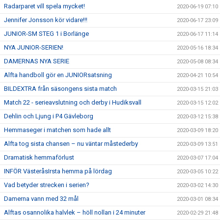
Radarparet vill spela mycket!
2020-06-19 07:10
Jennifer Jonsson kör vidare!!!
2020-06-17 23:09
JUNIOR-SM STEG 1 i Borlänge
2020-06-17 11:14
NYA JUNIOR-SERIEN!
2020-05-16 18:34
DAMERNAS NYA SERIE
2020-05-08 08:34
Alfta handboll gör en JUNIORsatsning
2020-04-21 10:54
BILDEXTRA från säsongens sista match
2020-03-15 21:03
Match 22 - serieavslutning och derby i Hudiksvall
2020-03-15 12:02
Dehlin och Ljung i P4 Gävleborg
2020-03-12 15:38
Hemmaseger i matchen som hade allt
2020-03-09 18:20
Alfta tog sista chansen – nu väntar måstederby
2020-03-09 13:51
Dramatisk hemmaförlust
2020-03-07 17:04
INFÖR VästeråsIrsta hemma på lördag
2020-03-05 10:22
Vad betyder strecken i serien?
2020-03-02 14:30
Damerna vann med 32 mål
2020-03-01 08:34
Alftas osannolika halvlek – höll nollan i 24 minuter
2020-02-29 21:48