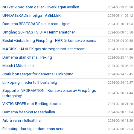
NU vet vi vad som gäller - Överklagan avslås!
2024-03-13 23:20
UPPDATERADE möjliga TABELLER
2024-03-11 09:12
Damerna BESEGRADE serietrean... igen!
2024-03-10 11:54
Omgång 20 - NÄST SISTA Hemmamatchen
2024-03-08 13:50
Beslut väntas kring Finspång - HÄR är konsekvenserna
2024-03-04 09:58
MAGISK HALVLEK gav storseger mot serietrean!
2024-03-03 09:48
Damerna utan chans i Peking
2024-02-25 14:36
Match i Mässhallen
2024-02-25 08:22
Stark bortaseger för damerna i Linköping
2024-02-24 19:45
Linköping inleder tuff bortahelg
2024-02-24 12:57
SupporterINFORMATION - Konsekvenser av Finspångs
2024-02-20 14:44
utdragning!
VIKTIG SEGER mot Borlänge borta
2024-02-18 21:28
Damerna besöker Maserhallen
2024-02-18 13:04
Arbrå vann i fullsatt hall
2024-02-10 11:20
Finspång drar sig ur damernas serie
2024-02-08 12:53