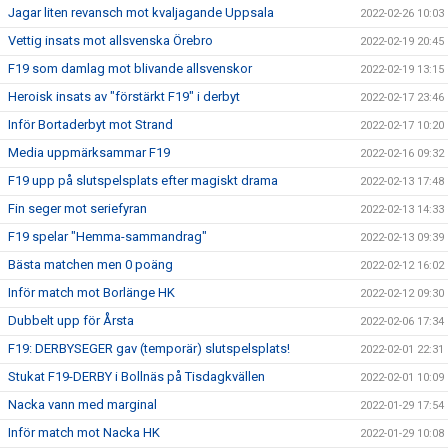
Jagar liten revansch mot kvaljagande Uppsala
2022-02-26 10:03
Vettig insats mot allsvenska Örebro
2022-02-19 20:45
F19 som damlag mot blivande allsvenskor
2022-02-19 13:15
Heroisk insats av "förstärkt F19" i derbyt
2022-02-17 23:46
Inför Bortaderbyt mot Strand
2022-02-17 10:20
Media uppmärksammar F19
2022-02-16 09:32
F19 upp på slutspelsplats efter magiskt drama
2022-02-13 17:48
Fin seger mot seriefyran
2022-02-13 14:33
F19 spelar "Hemma-sammandrag"
2022-02-13 09:39
Bästa matchen men 0 poäng
2022-02-12 16:02
Inför match mot Borlänge HK
2022-02-12 09:30
Dubbelt upp för Årsta
2022-02-06 17:34
F19: DERBYSEGER gav (temporär) slutspelsplats!
2022-02-01 22:31
Stukat F19-DERBY i Bollnäs på Tisdagkvällen
2022-02-01 10:09
Nacka vann med marginal
2022-01-29 17:54
Inför match mot Nacka HK
2022-01-29 10:08