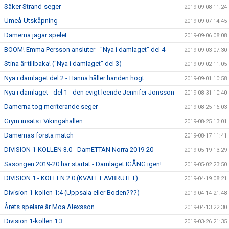
Säker Strand-seger
2019-09-08 11:24
Umeå-Utskåpning
2019-09-07 14:45
Damerna jagar spelet
2019-09-06 08:08
BOOM! Emma Persson ansluter - "Nya i damlaget" del 4
2019-09-03 07:30
Stina är tillbaka! ("Nya i damlaget" del 3)
2019-09-02 11:05
Nya i damlaget del 2 - Hanna håller handen högt
2019-09-01 10:58
Nya i damlaget - del 1 - den evigt leende Jennifer Jonsson
2019-08-31 10:40
Damerna tog meriterande seger
2019-08-25 16:03
Grym insats i Vikingahallen
2019-08-25 13:01
Damernas första match
2019-08-17 11:41
DIVISION 1-KOLLEN 3.0 - DamETTAN Norra 2019-20
2019-05-19 13:29
Säsongen 2019-20 har startat - Damlaget IGÅNG igen!
2019-05-02 23:50
DIVISION 1 - KOLLEN 2.0 (KVALET AVBRUTET)
2019-04-19 08:21
Division 1-kollen 1:4 (Uppsala eller Boden???)
2019-04-14 21:48
Årets spelare är Moa Alexsson
2019-04-13 22:30
Division 1-kollen 1.3
2019-03-26 21:35