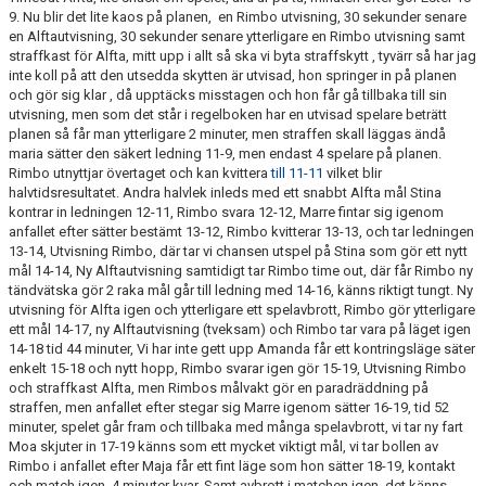
9. Nu blir det lite kaos på planen, en Rimbo utvisning, 30 sekunder senare
en Alftautvisning, 30 sekunder senare ytterligare en Rimbo utvisning samt
TABELL
straffkast för Alfta, mitt upp i allt så ska vi byta straffskytt , tyvärr så har jag
inte koll på att den utsedda skytten är utvisad, hon springer in på planen
och gör sig klar , då upptäcks misstagen och hon får gå tillbaka till sin
utvisning, men som det står i regelboken har en utvisad spelare beträtt
planen så får man ytterligare 2 minuter, men straffen skall läggas ändå
maria sätter den säkert ledning 11-9, men endast 4 spelare på planen.
Rimbo utnyttjar övertaget och kan kvittera
till 11-11
vilket blir
halvtidsresultatet. Andra halvlek inleds med ett snabbt Alfta mål Stina
kontrar in ledningen 12-11, Rimbo svara 12-12, Marre fintar sig igenom
anfallet efter sätter bestämt 13-12, Rimbo kvitterar 13-13, och tar ledningen
13-14, Utvisning Rimbo, där tar vi chansen utspel på Stina som gör ett nytt
mål 14-14, Ny Alftautvisning samtidigt tar Rimbo time out, där får Rimbo ny
tändvätska gör 2 raka mål går till ledning med 14-16, känns riktigt tungt. Ny
utvisning för Alfta igen och ytterligare ett spelavbrott, Rimbo gör ytterligare
ett mål 14-17, ny Alftautvisning (tveksam) och Rimbo tar vara på läget igen
14-18 tid 44 minuter, Vi har inte gett upp Amanda får ett kontringsläge säter
enkelt 15-18 och nytt hopp, Rimbo svarar igen gör 15-19, Utvisning Rimbo
och straffkast Alfta, men Rimbos målvakt gör en paradräddning på
straffen, men anfallet efter stegar sig Marre igenom sätter 16-19, tid 52
minuter, spelet går fram och tillbaka med många spelavbrott, vi tar ny fart
Moa skjuter in 17-19 känns som ett mycket viktigt mål, vi tar bollen av
Rimbo i anfallet efter Maja får ett fint läge som hon sätter 18-19, kontakt
och match igen, 4 minuter kvar. Samt avbrott i matchen igen, det känns