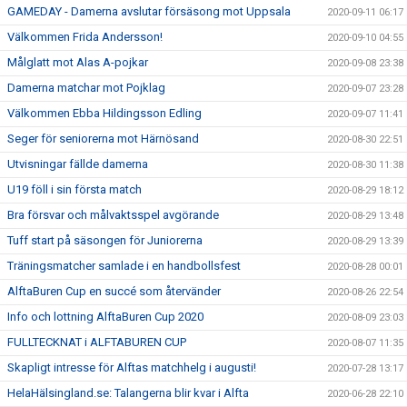
GAMEDAY - Damerna avslutar försäsong mot Uppsala
2020-09-11 06:17
Välkommen Frida Andersson!
2020-09-10 04:55
Målglatt mot Alas A-pojkar
2020-09-08 23:38
Damerna matchar mot Pojklag
2020-09-07 23:28
Välkommen Ebba Hildingsson Edling
2020-09-07 11:41
Seger för seniorerna mot Härnösand
2020-08-30 22:51
Utvisningar fällde damerna
2020-08-30 11:38
U19 föll i sin första match
2020-08-29 18:12
Bra försvar och målvaktsspel avgörande
2020-08-29 13:48
Tuff start på säsongen för Juniorerna
2020-08-29 13:39
Träningsmatcher samlade i en handbollsfest
2020-08-28 00:01
AlftaBuren Cup en succé som återvänder
2020-08-26 22:54
Info och lottning AlftaBuren Cup 2020
2020-08-09 23:03
FULLTECKNAT i ALFTABUREN CUP
2020-08-07 11:35
Skapligt intresse för Alftas matchhelg i augusti!
2020-07-28 13:17
HelaHälsingland.se: Talangerna blir kvar i Alfta
2020-06-28 22:10