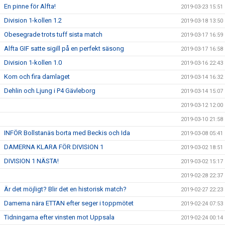
En pinne för Alfta!
2019-03-23 15:51
Division 1-kollen 1.2
2019-03-18 13:50
Obesegrade trots tuff sista match
2019-03-17 16:59
Alfta GIF satte sigill på en perfekt säsong
2019-03-17 16:58
Division 1-kollen 1.0
2019-03-16 22:43
Kom och fira damlaget
2019-03-14 16:32
Dehlin och Ljung i P4 Gävleborg
2019-03-14 15:07
2019-03-12 12:00
2019-03-10 21:58
INFÖR Bollstanäs borta med Beckis och Ida
2019-03-08 05:41
DAMERNA KLARA FÖR DIVISION 1
2019-03-02 18:51
DIVISION 1 NÄSTA!
2019-03-02 15:17
2019-02-28 22:37
Är det möjligt? Blir det en historisk match?
2019-02-27 22:23
Damerna nära ETTAN efter seger i toppmötet
2019-02-24 07:53
Tidningarna efter vinsten mot Uppsala
2019-02-24 00:14