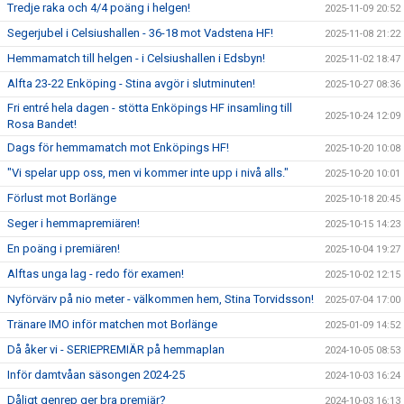
Tredje raka och 4/4 poäng i helgen!
2025-11-09 20:52
Segerjubel i Celsiushallen - 36-18 mot Vadstena HF!
2025-11-08 21:22
Hemmamatch till helgen - i Celsiushallen i Edsbyn!
2025-11-02 18:47
Alfta 23-22 Enköping - Stina avgör i slutminuten!
2025-10-27 08:36
Fri entré hela dagen - stötta Enköpings HF insamling till
2025-10-24 12:09
Rosa Bandet!
Dags för hemmamatch mot Enköpings HF!
2025-10-20 10:08
"Vi spelar upp oss, men vi kommer inte upp i nivå alls."
2025-10-20 10:01
Förlust mot Borlänge
2025-10-18 20:45
Seger i hemmapremiären!
2025-10-15 14:23
En poäng i premiären!
2025-10-04 19:27
Alftas unga lag - redo för examen!
2025-10-02 12:15
Nyförvärv på nio meter - välkommen hem, Stina Torvidsson!
2025-07-04 17:00
Tränare IMO inför matchen mot Borlänge
2025-01-09 14:52
Då åker vi - SERIEPREMIÄR på hemmaplan
2024-10-05 08:53
Inför damtvåan säsongen 2024-25
2024-10-03 16:24
Dåligt genrep ger bra premiär?
2024-10-03 16:13