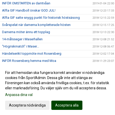
INFÖR OMSTARTEN av damtvåan
2019-01-04 22:00
Alfta GIF Handboll önskar GOD JUL!
2018-12-23 17:33
Alfta GIF satte snygg punkt för historisk höstsäsong
2018-12-15 22:59
Svårspelat när damerna kompletterade hösten
2018-12-15 17:25
Damerna möter ännu ett topplag
2018-12-13 22:30
14-målsseger i Maserhallen
2018-12-08 21:52
"Högriskmatch" i Maser...
2018-12-08 06:47
Händelserikt toppmöte mot Rosersberg
2018-12-02 17:04
INFÖR Rosersberg hemma med Moa
2018-11-29 23:07
Handbollshöjdare i Decemberdrag
2018-11-26 23:19
För att hemsidan ska fungera korrekt använder vi nödvändiga
Stabil hemmaseger = 7:e raka
2018-11-24 17:49
cookies från SportAdmin. Dessa går inte att stänga av.
Seriens enda farmarlag på besök
Föreningen kan också använda frivilliga cookies, t.ex. för statistik
2018-11-22 16:34
eller marknadsföring. Du väljer själv om du vill acceptera dessa.
2018-11-04 19:27
Anpassa dina val
Alfta GIF - HK Ceres Norrtälje | Cancermatchen
2018-11-02 18:08
INFÖR hemmamatch mot HK Ceres
2018-11-01 18:31
Acceptera nödvändiga
Acceptera alla
Helahalsingland.se: Superstart för Alfta i tvåans topp
2018-10-30 23:36