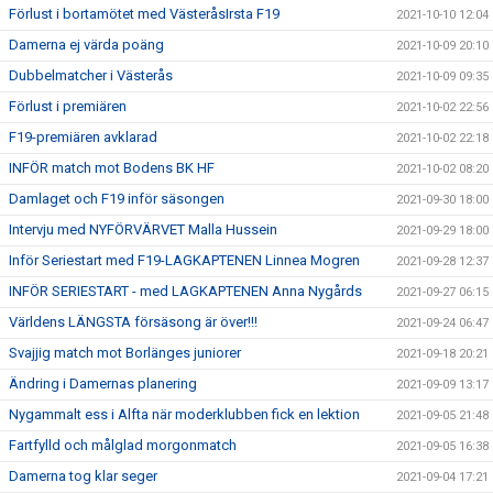
Förlust i bortamötet med VästeråsIrsta F19
2021-10-10 12:04
Damerna ej värda poäng
2021-10-09 20:10
Dubbelmatcher i Västerås
2021-10-09 09:35
Förlust i premiären
2021-10-02 22:56
F19-premiären avklarad
2021-10-02 22:18
INFÖR match mot Bodens BK HF
2021-10-02 08:20
Damlaget och F19 inför säsongen
2021-09-30 18:00
Intervju med NYFÖRVÄRVET Malla Hussein
2021-09-29 18:00
Inför Seriestart med F19-LAGKAPTENEN Linnea Mogren
2021-09-28 12:37
INFÖR SERIESTART - med LAGKAPTENEN Anna Nygårds
2021-09-27 06:15
Världens LÄNGSTA försäsong är över!!!
2021-09-24 06:47
Svajjig match mot Borlänges juniorer
2021-09-18 20:21
Ändring i Damernas planering
2021-09-09 13:17
Nygammalt ess i Alfta när moderklubben fick en lektion
2021-09-05 21:48
Fartfylld och målglad morgonmatch
2021-09-05 16:38
Damerna tog klar seger
2021-09-04 17:21