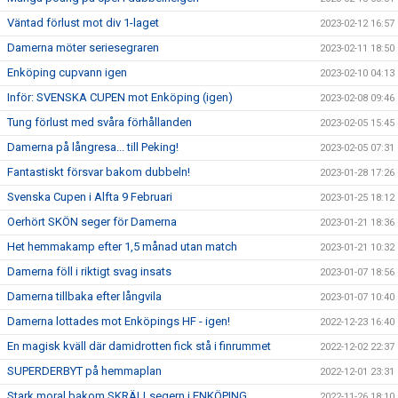
Väntad förlust mot div 1-laget
2023-02-12 16:57
Damerna möter seriesegraren
2023-02-11 18:50
Enköping cupvann igen
2023-02-10 04:13
Inför: SVENSKA CUPEN mot Enköping (igen)
2023-02-08 09:46
Tung förlust med svåra förhållanden
2023-02-05 15:45
Damerna på långresa... till Peking!
2023-02-05 07:31
Fantastiskt försvar bakom dubbeln!
2023-01-28 17:26
Svenska Cupen i Alfta 9 Februari
2023-01-25 18:12
Oerhört SKÖN seger för Damerna
2023-01-21 18:36
Het hemmakamp efter 1,5 månad utan match
2023-01-21 10:32
Damerna föll i riktigt svag insats
2023-01-07 18:56
Damerna tillbaka efter långvila
2023-01-07 10:40
Damerna lottades mot Enköpings HF - igen!
2022-12-23 16:40
En magisk kväll där damidrotten fick stå i finrummet
2022-12-02 22:37
SUPERDERBYT på hemmaplan
2022-12-01 23:31
Stark moral bakom SKRÄLLsegern i ENKÖPING
2022-11-26 18:10