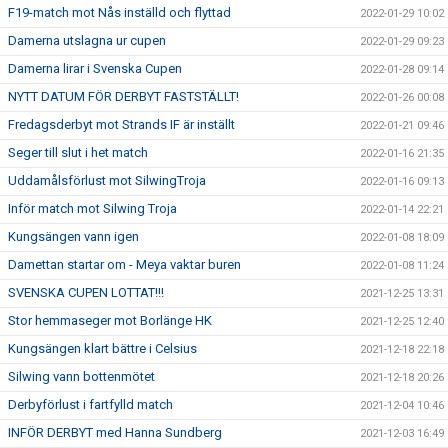
F19-match mot Nås inställd och flyttad
2022-01-29 10:02
Damerna utslagna ur cupen
2022-01-29 09:23
Damerna lirar i Svenska Cupen
2022-01-28 09:14
NYTT DATUM FÖR DERBYT FASTSTÄLLT!
2022-01-26 00:08
Fredagsderbyt mot Strands IF är inställt
2022-01-21 09:46
Seger till slut i het match
2022-01-16 21:35
Uddamålsförlust mot SilwingTroja
2022-01-16 09:13
Inför match mot Silwing Troja
2022-01-14 22:21
Kungsängen vann igen
2022-01-08 18:09
Damettan startar om - Meya vaktar buren
2022-01-08 11:24
SVENSKA CUPEN LOTTAT!!!
2021-12-25 13:31
Stor hemmaseger mot Borlänge HK
2021-12-25 12:40
Kungsängen klart bättre i Celsius
2021-12-18 22:18
Silwing vann bottenmötet
2021-12-18 20:26
Derbyförlust i fartfylld match
2021-12-04 10:46
INFÖR DERBYT med Hanna Sundberg
2021-12-03 16:49