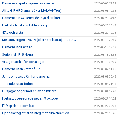
Damernas spelprogram i nya serien
2022-06-05 17:52
Alfta GIF HF Damer söker MÅLVAKT(er)
2022-06-01 19:38
Damernas NYA serie i det nya distriktet
2022-04-29 14:47
Förlust - till slut - i Hildursborg
2022-03-20 16:45
47:e och sista
2022-03-20 10:08
Mellansveriges BÄSTA (eller näst bästa) F19-LAG
2022-03-13 22:59
Damerna höll ett tag
2022-03-13 22:23
Seriefinal i F19 Norra
2022-03-13 08:53
Viktig match - för bortalaget
2022-03-13 08:09
Damerna utan kraft på Ön
2022-03-07 11:26
Jumbomöte på Ön för damerna
2022-03-05 09:42
11:e raka utan förlust
2022-03-04 21:13
F19 jagar seger mot en av de minsta
2022-03-04 17:43
Fortsatt obesegrade sedan 9 oktober
2022-02-27 14:24
F19 spelar toppmöte
2022-02-27 09:08
Uppsala tog ett stort steg mot allsvenskt kval
2022-02-26 19:41