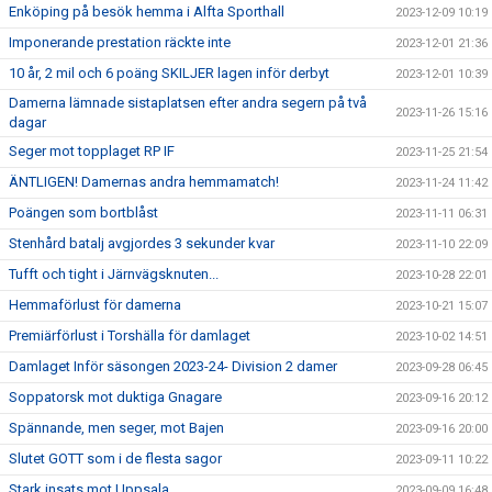
Enköping på besök hemma i Alfta Sporthall
2023-12-09 10:19
Imponerande prestation räckte inte
2023-12-01 21:36
10 år, 2 mil och 6 poäng SKILJER lagen inför derbyt
2023-12-01 10:39
Damerna lämnade sistaplatsen efter andra segern på två
2023-11-26 15:16
dagar
Seger mot topplaget RP IF
2023-11-25 21:54
ÄNTLIGEN! Damernas andra hemmamatch!
2023-11-24 11:42
Poängen som bortblåst
2023-11-11 06:31
Stenhård batalj avgjordes 3 sekunder kvar
2023-11-10 22:09
Tufft och tight i Järnvägsknuten...
2023-10-28 22:01
Hemmaförlust för damerna
2023-10-21 15:07
Premiärförlust i Torshälla för damlaget
2023-10-02 14:51
Damlaget Inför säsongen 2023-24- Division 2 damer
2023-09-28 06:45
Soppatorsk mot duktiga Gnagare
2023-09-16 20:12
Spännande, men seger, mot Bajen
2023-09-16 20:00
Slutet GOTT som i de flesta sagor
2023-09-11 10:22
Stark insats mot Uppsala
2023-09-09 16:48