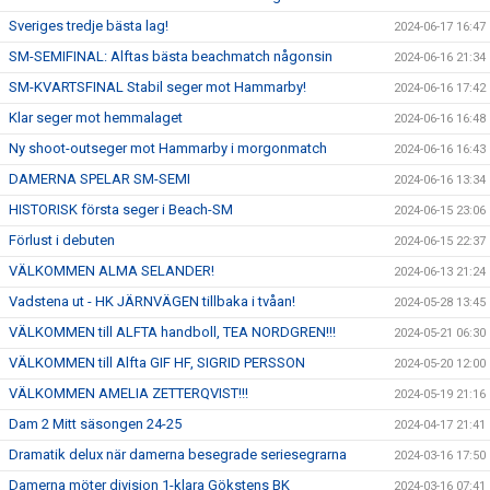
Sveriges tredje bästa lag!
2024-06-17 16:47
SM-SEMIFINAL: Alftas bästa beachmatch någonsin
2024-06-16 21:34
SM-KVARTSFINAL Stabil seger mot Hammarby!
2024-06-16 17:42
Klar seger mot hemmalaget
2024-06-16 16:48
Ny shoot-outseger mot Hammarby i morgonmatch
2024-06-16 16:43
DAMERNA SPELAR SM-SEMI
2024-06-16 13:34
HISTORISK första seger i Beach-SM
2024-06-15 23:06
Förlust i debuten
2024-06-15 22:37
VÄLKOMMEN ALMA SELANDER!
2024-06-13 21:24
Vadstena ut - HK JÄRNVÄGEN tillbaka i tvåan!
2024-05-28 13:45
VÄLKOMMEN till ALFTA handboll, TEA NORDGREN!!!
2024-05-21 06:30
VÄLKOMMEN till Alfta GIF HF, SIGRID PERSSON
2024-05-20 12:00
VÄLKOMMEN AMELIA ZETTERQVIST!!!
2024-05-19 21:16
Dam 2 Mitt säsongen 24-25
2024-04-17 21:41
Dramatik delux när damerna besegrade seriesegrarna
2024-03-16 17:50
Damerna möter division 1-klara Gökstens BK
2024-03-16 07:41