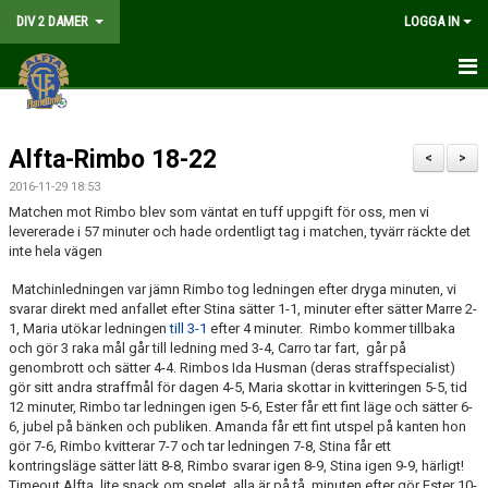
DIV 2 DAMER
LOGGA IN
HEM
Alfta-Rimbo 18-22
NYHETER
<
>
2016-11-29 18:53
GÅ PÅ MATCH
Matchen mot Rimbo blev som väntat en tuff uppgift för oss, men vi
levererade i 57 minuter och hade ordentligt tag i matchen, tyvärr räckte det
MATCHER
inte hela vägen
Matchinledningen var jämn Rimbo tog ledningen efter dryga minuten, vi
KALENDER
svarar direkt med anfallet efter Stina sätter 1-1, minuter efter sätter Marre 2-
1, Maria utökar ledningen
till 3-1
efter 4 minuter. Rimbo kommer tillbaka
TRUPPEN
och gör 3 raka mål går till ledning med 3-4, Carro tar fart, går på
genombrott och sätter 4-4. Rimbos Ida Husman (deras straffspecialist)
gör sitt andra straffmål för dagen 4-5, Maria skottar in kvitteringen 5-5, tid
DOKUMENT
12 minuter, Rimbo tar ledningen igen 5-6, Ester får ett fint läge och sätter 6-
6, jubel på bänken och publiken. Amanda får ett fint utspel på kanten hon
KONTAKT
gör 7-6, Rimbo kvitterar 7-7 och tar ledningen 7-8, Stina får ett
kontringsläge sätter lätt 8-8, Rimbo svarar igen 8-9, Stina igen 9-9, härligt!
LIVESÄNDNING
Timeout Alfta, lite snack om spelet, alla är på tå, minuten efter gör Ester 10-