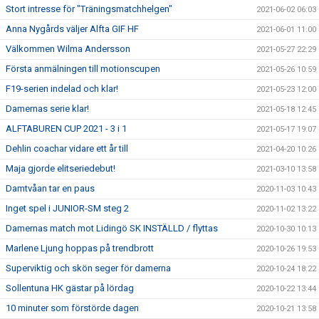
Stort intresse för "Träningsmatchhelgen"
2021-06-02 06:03
Anna Nygårds väljer Alfta GIF HF
2021-06-01 11:00
Välkommen Wilma Andersson
2021-05-27 22:29
Första anmälningen till motionscupen
2021-05-26 10:59
F19-serien indelad och klar!
2021-05-23 12:00
Damernas serie klar!
2021-05-18 12:45
ALFTABUREN CUP 2021 - 3 i 1
2021-05-17 19:07
Dehlin coachar vidare ett år till
2021-04-20 10:26
Maja gjorde elitseriedebut!
2021-03-10 13:58
Damtvåan tar en paus
2020-11-03 10:43
Inget spel i JUNIOR-SM steg 2
2020-11-02 13:22
Damernas match mot Lidingö SK INSTÄLLD / flyttas
2020-10-30 10:13
Marlene Ljung hoppas på trendbrott
2020-10-26 19:53
Superviktig och skön seger för damerna
2020-10-24 18:22
Sollentuna HK gästar på lördag
2020-10-22 13:44
10 minuter som förstörde dagen
2020-10-21 13:58