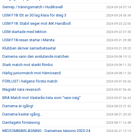
Genrep / träningsmatch i Hudiksvall
2024-09-24 07:14
USM F18: Ett av 30 lag klara för steg 3
2024-09-24 06:34
USM F18: Stabil seger mot AIK Handboll
2024-09-23 22:06
USM startade med lektion
2024-09-22 07:30
USM F18-resan startar i Märsta
2024-09-21 09:38
Klubben skriver samarbetsavtal
2024-09-21 09:23
Damerna vann den avslutande matchen
2024-09-08 19:15
Stark match mot starkt Rimbo
2024-09-08 11:33
Härlig juniormatch mot Härnösand
2024-09-08 11:20
FÖRLUST i helgens första match
2024-09-07 06:56
Magiskt nära revansch
2024-09-07 06:46
BRA Match mot Västerås Irsta som "rann iväg"
2024-09-07 06:43
Damerna är igång!
2024-08-23 21:42
Damerna kastar igång...
2024-08-21 20:20
Damlagets försäsong
2024-08-11 16:38
MIDSOMMARLÄSNING - Damernas säsong 2023-24
2024-06-21 12:13