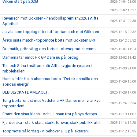
Vilken start på 2026!
2026-01-04 21:00
2026-01-02 18:27
Revansch mot Göksten - handbollspremiär 2026 i Alfta
2025-12-31 09:30
Sporthall
Julvila som topplag efter tuff bortamatch mot Göksten.
2025-12-15 09:32
Årets sista match - toppmöte borta mot Göksten BK!
2025-12-12 08:52
Dramatik, grön vägg och fortsatt obesegrade hemma!
2025-12-07 11:13
Damerna tar emot HK GP Dam nu på lördag
2025-12-02 11:42
Tea och Stina i målform när Alfta avgjorde rysaren i
2025-11-30 21:00
Nibblehallen!
Hanna inför Hallstahammar borta: "Det ska smälla och
2025-11-29 16:00
spridas energi"
BEBISLYCKA I DAMLAGET!
2025-11-28 17:00
Tung bortaförlust mot Vadstena HF Damer men vi är kvar i
2025-11-24 09:34
toppstriden!
Framtiden visar klass - och Ljusnan tror på nya derbyn
2025-11-19 11:07
Fjärde raka - stark start, starkt försvar, stark publikkraft!
2025-11-16 12:28
Toppmöte på lördag - vi behöver DIG på läktaren!
2025-11-12 13:35