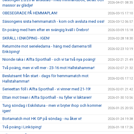
2026-04-01 08:35
massor av glädje!
OBESEGRADE PÅ HEMMAPLAN!
2026-03-15 17:10
Säsongens sista hemmamatch - kom och avsluta med oss!
2026-03-12 06:57
En poäng med hem efter en svängig kväll i Örebro!
2026-03-09 15:18
SKRÄLL I ENKÖPING - IGEN!
2026-02-28 18:30
Returmöte mot serieledarna - häng med damerna till
2026-02-23 10:19
Enköping!
Nionde raka i Alfta Sporthall - och vi tar två nya poäng!
2026-02-21 21:49
Två poäng, men vi vill mer - 23-16 mot Hallstahammar!
2026-02-07 21:32
Beslutsamt från start - dags för hemmamatch mot
2026-02-05 17:12
Hallstahammar!
Serieettan föll i Alfta Sporthall - vi vinner med 21-19!
2026-02-01 21:42
Ettan mot trean i Alfta Sporthall - nu fyller vi läktaren!
2026-01-30 10:56
Tung söndag i Eskilstuna - men vi bryter ihop och kommer
2026-01-25 20:55
igen!
Bortamatch mot HK GP på söndag - nu åker vi!
2026-01-24 19:38
Två poäng i Linköping!
2026-01-18 17:26