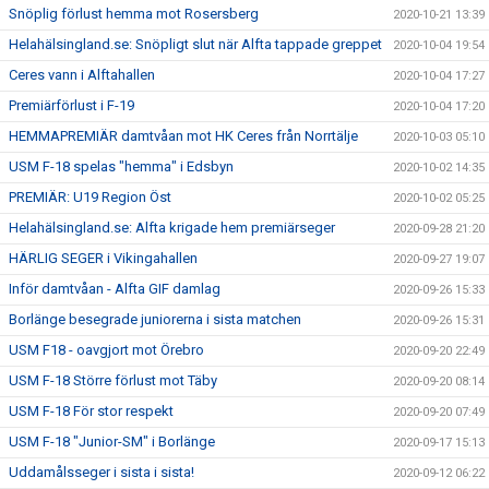
Snöplig förlust hemma mot Rosersberg
2020-10-21 13:39
Helahälsingland.se: Snöpligt slut när Alfta tappade greppet
2020-10-04 19:54
Ceres vann i Alftahallen
2020-10-04 17:27
Premiärförlust i F-19
2020-10-04 17:20
HEMMAPREMIÄR damtvåan mot HK Ceres från Norrtälje
2020-10-03 05:10
USM F-18 spelas "hemma" i Edsbyn
2020-10-02 14:35
PREMIÄR: U19 Region Öst
2020-10-02 05:25
Helahälsingland.se: Alfta krigade hem premiärseger
2020-09-28 21:20
HÄRLIG SEGER i Vikingahallen
2020-09-27 19:07
Inför damtvåan - Alfta GIF damlag
2020-09-26 15:33
Borlänge besegrade juniorerna i sista matchen
2020-09-26 15:31
USM F18 - oavgjort mot Örebro
2020-09-20 22:49
USM F-18 Större förlust mot Täby
2020-09-20 08:14
USM F-18 För stor respekt
2020-09-20 07:49
USM F-18 "Junior-SM" i Borlänge
2020-09-17 15:13
Uddamålsseger i sista i sista!
2020-09-12 06:22