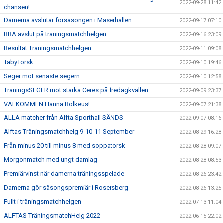
2022-09-28 11:42
chansen!
Damerna avslutar försäsongen i Maserhallen
2022-09-17 07:10
BRA avslut på träningsmatchhelgen
2022-09-16 23:09
Resultat Träningsmatchhelgen
2022-09-11 09:08
TäbyTorsk
2022-09-10 19:46
Seger mot senaste segern
2022-09-10 12:58
TräningsSEGER mot starka Ceres på fredagkvällen
2022-09-09 23:37
VÄLKOMMEN Hanna Bolkeus!
2022-09-07 21:38
ALLA matcher från Alfta Sporthall SÄNDS
2022-09-07 08:16
Alftas Träningsmatchhelg 9-10-11 September
2022-08-29 16:28
Från minus 20 till minus 8 med soppatorsk
2022-08-28 09:07
Morgonmatch med ungt damlag
2022-08-28 08:53
Premiärvinst när damerna träningsspelade
2022-08-26 23:42
Damerna gör säsongspremiär i Rosersberg
2022-08-26 13:25
Fullt i träningsmatchhelgen
2022-07-13 11:04
ALFTAS TräningsmatchHelg 2022
2022-06-15 22:02