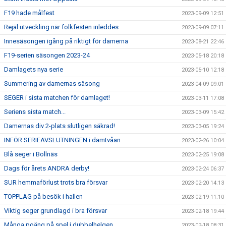
F19 hade målfest
2023-09-09 12:51
Rejäl utveckling när folkfesten inleddes
2023-09-09 07:11
Innesäsongen igång på riktigt för damerna
2023-08-21 22:46
F19-serien säsongen 2023-24
2023-05-18 20:18
Damlagets nya serie
2023-05-10 12:18
Summering av damernas säsong
2023-04-09 09:01
SEGER i sista matchen för damlaget!
2023-03-11 17:08
Seriens sista match...
2023-03-09 15:42
Damernas div 2-plats slutligen säkrad!
2023-03-05 19:24
INFÖR SERIEAVSLUTNINGEN i damtvåan
2023-02-26 10:04
Blå seger i Bollnäs
2023-02-25 19:08
Dags för årets ANDRA derby!
2023-02-24 06:37
SUR hemmaförlust trots bra försvar
2023-02-20 14:13
TOPPLAG på besök i hallen
2023-02-19 11:10
Viktig seger grundlagd i bra försvar
2023-02-18 19:44
Många poäng på spel i dubbelhelgen
2023-02-18 08:31