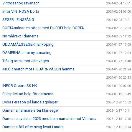
Vintrosa tog revansch
2024-02-04 17:31
Inför VINTROSA borta
2024-02-04 06:00
SEGER I FINSPÅNG
2024-02-03 19:21
BORTAmånaden börjar med DUBBELhelg BORTA
2024-02-03 12:33
Ny målvakt i damerna
2024-02-02 11:12
UDDAMÅLSSEGER i Enköping
2024-01-27 17:08
DAMERNA antar ny utmaning
2024-01-27 12:04
Tråkig torsk mot Järnvägen
2024-01-27 11:48
INFÖR match mot HK JÄRNVÄGEN hemma
2024-01-20 21:24
2024-01-20 20:43
INFÖR Örebro SK HK
2024-01-20 07:00
Fullspäckad helg för damerna
2024-01-19 10:49
Lydia Persson på landslagsläger
2023-12-20 15:52
Damerna närmare efter klar seger
2023-12-17 10:11
Damerna avslutar 2023 med hemmamatch mot Vintrosa
2023-12-15 17:15
Damerna föll efter svag kvart i andra
2023-12-15 16:14