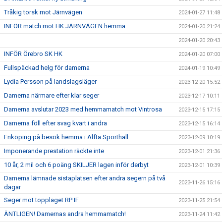
Tråkig torsk mot Järnvägen
2024-01-27 11:48
INFÖR match mot HK JÄRNVÄGEN hemma
2024-01-20 21:24
2024-01-20 20:43
INFÖR Örebro SK HK
2024-01-20 07:00
Fullspäckad helg för damerna
2024-01-19 10:49
Lydia Persson på landslagsläger
2023-12-20 15:52
Damerna närmare efter klar seger
2023-12-17 10:11
Damerna avslutar 2023 med hemmamatch mot Vintrosa
2023-12-15 17:15
Damerna föll efter svag kvart i andra
2023-12-15 16:14
Enköping på besök hemma i Alfta Sporthall
2023-12-09 10:19
Imponerande prestation räckte inte
2023-12-01 21:36
10 år, 2 mil och 6 poäng SKILJER lagen inför derbyt
2023-12-01 10:39
Damerna lämnade sistaplatsen efter andra segern på två
2023-11-26 15:16
dagar
Seger mot topplaget RP IF
2023-11-25 21:54
ÄNTLIGEN! Damernas andra hemmamatch!
2023-11-24 11:42