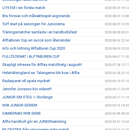
U19 föll i sin första match
2020-08-29 18:12
Bra försvar och målvaktsspel avgörande
2020-08-29 13:48
Tuff start på säsongen för Juniorerna
2020-08-29 13:39
Träningsmatcher samlade i en handbollsfest
2020-08-28 00:01
AlftaBuren Cup en succé som återvänder
2020-08-26 22:54
Info och lottning AlftaBuren Cup 2020
2020-08-09 23:03
FULLTECKNAT i ALFTABUREN CUP
2020-08-07 11:35
Skapligt intresse för Alftas matchhelg i augusti!
2020-07-28 13:17
HelaHälsingland.se: Talangerna blir kvar i Alfta
2020-06-28 22:10
Radarparet vill spela mycket!
2020-06-19 07:10
Jennifer Jonsson kör vidare!!!
2020-06-17 23:09
JUNIOR-SM STEG 1 i Borlänge
2020-06-17 11:14
NYA JUNIOR-SERIEN!
2020-05-16 18:34
DAMERNAS NYA SERIE
2020-05-08 08:34
Alfta handboll gör en JUNIORsatsning
2020-04-21 10:54
BILDEXTRA från säsongens sista match
2020-03-15 21:03