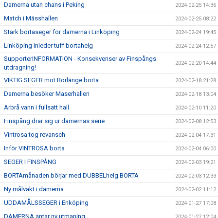
Damerna utan chans i Peking
2024-02-25 14:36
Match i Mässhallen
2024-02-25 08:22
Stark bortaseger för damerna i Linköping
2024-02-24 19:45
Linköping inleder tuff bortahelg
2024-02-24 12:57
SupporterINFORMATION - Konsekvenser av Finspångs
2024-02-20 14:44
utdragning!
VIKTIG SEGER mot Borlänge borta
2024-02-18 21:28
Damerna besöker Maserhallen
2024-02-18 13:04
Arbrå vann i fullsatt hall
2024-02-10 11:20
Finspång drar sig ur damernas serie
2024-02-08 12:53
Vintrosa tog revansch
2024-02-04 17:31
Inför VINTROSA borta
2024-02-04 06:00
SEGER I FINSPÅNG
2024-02-03 19:21
BORTAmånaden börjar med DUBBELhelg BORTA
2024-02-03 12:33
Ny målvakt i damerna
2024-02-02 11:12
UDDAMÅLSSEGER i Enköping
2024-01-27 17:08
DAMERNA antar ny utmaning
2024-01-27 12:04