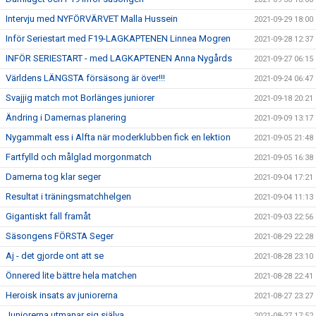
Intervju med NYFÖRVÄRVET Malla Hussein
2021-09-29 18:00
Inför Seriestart med F19-LAGKAPTENEN Linnea Mogren
2021-09-28 12:37
INFÖR SERIESTART - med LAGKAPTENEN Anna Nygårds
2021-09-27 06:15
Världens LÄNGSTA försäsong är över!!!
2021-09-24 06:47
Svajjig match mot Borlänges juniorer
2021-09-18 20:21
Ändring i Damernas planering
2021-09-09 13:17
Nygammalt ess i Alfta när moderklubben fick en lektion
2021-09-05 21:48
Fartfylld och målglad morgonmatch
2021-09-05 16:38
Damerna tog klar seger
2021-09-04 17:21
Resultat i träningsmatchhelgen
2021-09-04 11:13
Gigantiskt fall framåt
2021-09-03 22:56
Säsongens FÖRSTA Seger
2021-08-29 22:28
Aj - det gjorde ont att se
2021-08-28 23:10
Önnered lite bättre hela matchen
2021-08-28 22:41
Heroisk insats av juniorerna
2021-08-27 23:27
Juniorerna utmanar sig själva
2021-08-27 17:52