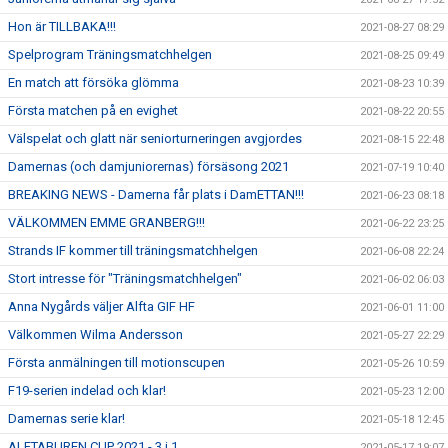
Hon är TILLBAKA!!!
2021-08-27 08:29
Spelprogram Träningsmatchhelgen
2021-08-25 09:49
En match att försöka glömma
2021-08-23 10:39
Första matchen på en evighet
2021-08-22 20:55
Välspelat och glatt när seniorturneringen avgjordes
2021-08-15 22:48
Damernas (och damjuniorernas) försäsong 2021
2021-07-19 10:40
BREAKING NEWS - Damerna får plats i DamETTAN!!!
2021-06-23 08:18
VÄLKOMMEN EMME GRANBERG!!!
2021-06-22 23:25
Strands IF kommer till träningsmatchhelgen
2021-06-08 22:24
Stort intresse för "Träningsmatchhelgen"
2021-06-02 06:03
Anna Nygårds väljer Alfta GIF HF
2021-06-01 11:00
Välkommen Wilma Andersson
2021-05-27 22:29
Första anmälningen till motionscupen
2021-05-26 10:59
F19-serien indelad och klar!
2021-05-23 12:00
Damernas serie klar!
2021-05-18 12:45
ALFTABUREN CUP 2021 - 3 i 1
2021-05-17 19:07