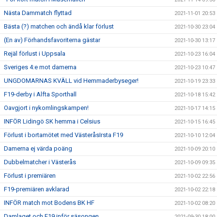
Nästa Dammatch flyttad
2021-11-01 20:53
Bästa (?) matchen och ändå klar förlust
2021-10-30 23:04
(En av) Förhandsfavoriterna gästar
2021-10-30 13:17
Rejäl förlust i Uppsala
2021-10-23 16:04
Sveriges 4:e mot damerna
2021-10-23 10:47
UNGDOMARNAS KVÄLL vid Hemmaderbyseger!
2021-10-19 23:33
F19-derby i Alfta Sporthall
2021-10-18 15:42
Oavgjort i nykomlingskampen!
2021-10-17 14:15
INFÖR Lidingö SK hemma i Celsius
2021-10-15 16:45
Förlust i bortamötet med VästeråsIrsta F19
2021-10-10 12:04
Damerna ej värda poäng
2021-10-09 20:10
Dubbelmatcher i Västerås
2021-10-09 09:35
Förlust i premiären
2021-10-02 22:56
F19-premiären avklarad
2021-10-02 22:18
INFÖR match mot Bodens BK HF
2021-10-02 08:20
Damlaget och F19 inför säsongen
2021-09-30 18:00