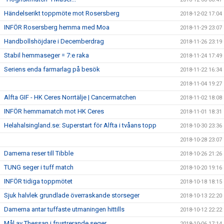
Händelserikt toppmöte mot Rosersberg
2018-12-02 17:04
INFÖR Rosersberg hemma med Moa
2018-11-29 23:07
Handbollshöjdare i Decemberdrag
2018-11-26 23:19
Stabil hemmaseger = 7:e raka
2018-11-24 17:49
Seriens enda farmarlag på besök
2018-11-22 16:34
2018-11-04 19:27
Alfta GIF - HK Ceres Norrtälje | Cancermatchen
2018-11-02 18:08
INFÖR hemmamatch mot HK Ceres
2018-11-01 18:31
Helahalsingland.se: Superstart för Alfta i tvåans topp
2018-10-30 23:36
2018-10-28 23:07
Damerna reser till Tibble
2018-10-26 21:26
TUNG seger i tuff match
2018-10-20 19:16
INFÖR tidiga toppmötet
2018-10-18 18:15
Sjuk halvlek grundlade överraskande storseger
2018-10-13 22:20
Damerna antar tuffaste utmaningen hittills
2018-10-12 22:22
Mål av Thessan i frustrerande seger
2018-10-06 17:14