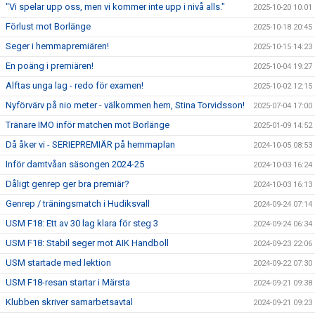
"Vi spelar upp oss, men vi kommer inte upp i nivå alls."
2025-10-20 10:01
Förlust mot Borlänge
2025-10-18 20:45
Seger i hemmapremiären!
2025-10-15 14:23
En poäng i premiären!
2025-10-04 19:27
Alftas unga lag - redo för examen!
2025-10-02 12:15
Nyförvärv på nio meter - välkommen hem, Stina Torvidsson!
2025-07-04 17:00
Tränare IMO inför matchen mot Borlänge
2025-01-09 14:52
Då åker vi - SERIEPREMIÄR på hemmaplan
2024-10-05 08:53
Inför damtvåan säsongen 2024-25
2024-10-03 16:24
Dåligt genrep ger bra premiär?
2024-10-03 16:13
Genrep / träningsmatch i Hudiksvall
2024-09-24 07:14
USM F18: Ett av 30 lag klara för steg 3
2024-09-24 06:34
USM F18: Stabil seger mot AIK Handboll
2024-09-23 22:06
USM startade med lektion
2024-09-22 07:30
USM F18-resan startar i Märsta
2024-09-21 09:38
Klubben skriver samarbetsavtal
2024-09-21 09:23