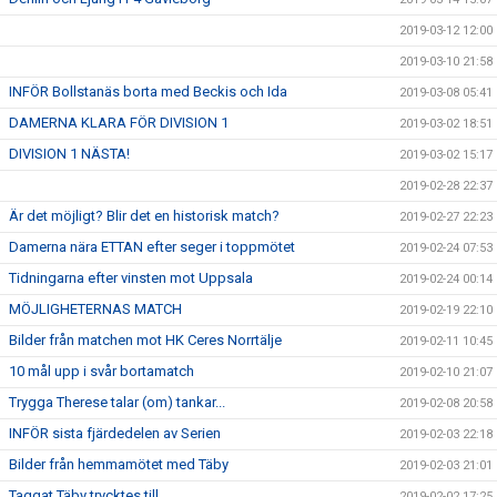
2019-03-12 12:00
2019-03-10 21:58
INFÖR Bollstanäs borta med Beckis och Ida
2019-03-08 05:41
DAMERNA KLARA FÖR DIVISION 1
2019-03-02 18:51
DIVISION 1 NÄSTA!
2019-03-02 15:17
2019-02-28 22:37
Är det möjligt? Blir det en historisk match?
2019-02-27 22:23
Damerna nära ETTAN efter seger i toppmötet
2019-02-24 07:53
Tidningarna efter vinsten mot Uppsala
2019-02-24 00:14
MÖJLIGHETERNAS MATCH
2019-02-19 22:10
Bilder från matchen mot HK Ceres Norrtälje
2019-02-11 10:45
10 mål upp i svår bortamatch
2019-02-10 21:07
Trygga Therese talar (om) tankar...
2019-02-08 20:58
INFÖR sista fjärdedelen av Serien
2019-02-03 22:18
Bilder från hemmamötet med Täby
2019-02-03 21:01
Taggat Täby trycktes till
2019-02-02 17:25