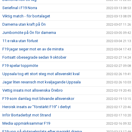
Seriefinal i F19 Norra
2022-03-13 08:53
Viktig match - för bortalaget
2022-03-13 08:09
Damerna utan kraft på Ön
2022-03-07 11:26
Jumbomöte på Ön för damerna
2022-03-05 09:42
11:e raka utan förlust
2022-03-04 21:13
F19 jagar seger mot en av de minsta
2022-03-04 17:43
Fortsatt obesegrade sedan 9 oktober
2022-02-27 14:24
F19 spelar toppmöte
2022-02-27 09:08
Uppsala tog ett stort steg mot allsvenskt kval
2022-02-26 19:41
Jagar liten revansch mot kvaljagande Uppsala
2022-02-26 10:03
Vettig insats mot allsvenska Örebro
2022-02-19 20:45
F19 som damlag mot blivande allsvenskor
2022-02-19 13:15
Heroisk insats av "förstärkt F19" i derbyt
2022-02-17 23:46
Inför Bortaderbyt mot Strand
2022-02-17 10:20
Media uppmärksammar F19
2022-02-16 09:32
F19 upp på slutspelsplats efter magiskt drama
2022-02-13 17:48