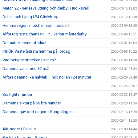
Match 22 - serieavslutning och derby i Hudiksvall
2020-03-15 12:02
Dehlin och Ljung i P4 Gävleborg
2020-03-12 15:38
Hemmaseger i matchen som hade allt
2020-03-09 18:20
Alfta tog sista chansen – nu väntar måstederby
2020-03-09 13:51
Dramatisk hemmaförlust
2020-03-07 17:04
INFÖR VästeråsIrsta hemma på lördag
2020-03-05 10:22
Vad betyder strecken i serien?
2020-03-02 14:30
Damerna vann med 32 mål
2020-03-01 08:34
Alftas osannolika halvlek – höll nollan i 24 minuter
2020-02-29 21:48
2020-02-26 23:07
Bra fight i Tumba
2020-02-23 16:37
Damerna siktar på 60 bra minuter
2020-02-23 11:24
Damerna gav bort segern i Kungsängen
2020-02-16 13:20
2020-02-14 12:25
AIK-seger i Celsius
2020-02-08 14:44
Back to back mot Gnaget
2020-02-07 01:15