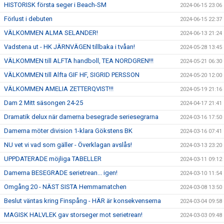
HISTORISK första seger i Beach-SM
2024-06-15 23:06
Förlust i debuten
2024-06-15 22:37
VÄLKOMMEN ALMA SELANDER!
2024-06-13 21:24
Vadstena ut - HK JÄRNVÄGEN tillbaka i tvåan!
2024-05-28 13:45
VÄLKOMMEN till ALFTA handboll, TEA NORDGREN!!!
2024-05-21 06:30
VÄLKOMMEN till Alfta GIF HF, SIGRID PERSSON
2024-05-20 12:00
VÄLKOMMEN AMELIA ZETTERQVIST!!!
2024-05-19 21:16
Dam 2 Mitt säsongen 24-25
2024-04-17 21:41
Dramatik delux när damerna besegrade seriesegrarna
2024-03-16 17:50
Damerna möter division 1-klara Gökstens BK
2024-03-16 07:41
NU vet vi vad som gäller - Överklagan avslås!
2024-03-13 23:20
UPPDATERADE möjliga TABELLER
2024-03-11 09:12
Damerna BESEGRADE serietrean... igen!
2024-03-10 11:54
Omgång 20 - NÄST SISTA Hemmamatchen
2024-03-08 13:50
Beslut väntas kring Finspång - HÄR är konsekvenserna
2024-03-04 09:58
MAGISK HALVLEK gav storseger mot serietrean!
2024-03-03 09:48