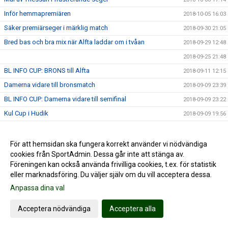
Inför hemmapremiären
2018-10-05 16:03
Säker premiärseger i märklig match
2018-09-30 21:05
Bred bas och bra mix när Alfta laddar om i tvåan
2018-09-29 12:48
2018-09-25 21:48
BL INFO CUP: BRONS till Alfta
2018-09-11 12:15
Damerna vidare till bronsmatch
2018-09-09 23:39
BL INFO CUP: Damerna vidare till semifinal
2018-09-09 23:22
Kul Cup i Hudik
2018-09-09 19:56
BL Info Cup: Vinst mot Enköpings HF
2018-09-08 23:31
BL Info Cup i Hudiksvall: Första gruppmatchen
2018-09-08 23:25
För att hemsidan ska fungera korrekt använder vi nödvändiga
cookies från SportAdmin. Dessa går inte att stänga av.
Damerna fortsätter förbereda sig
2018-09-07 23:01
Föreningen kan också använda frivilliga cookies, t.ex. för statistik
LYSANDE Försvarsinsats
2018-08-25 23:12
eller marknadsföring. Du väljer själv om du vill acceptera dessa.
Fin första insats för säsongen
2018-08-25 15:23
Anpassa dina val
Täby – Alfta 23-25 ( 10-12)
2018-04-07 07:47
Acceptera nödvändiga
Acceptera alla
Alfta – Falun 28-20 ( 16-9)
2018-03-22 21:55
Borlänge – Alfta 17-26 ( 8-14)
2018-03-22 21:53