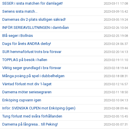
SEGER i sista matchen för damlaget!
2023-03-11 17:08
Seriens sista match...
2023-03-09 15:42
Damernas div 2-plats slutligen säkrad!
2023-03-05 19:24
INFÖR SERIEAVSLUTNINGEN i damtvåan
2023-02-26 10:04
Blå seger i Bollnäs
2023-02-25 19:08
Dags för årets ANDRA derby!
2023-02-24 06:37
SUR hemmaförlust trots bra försvar
2023-02-20 14:13
TOPPLAG på besök i hallen
2023-02-19 11:10
Viktig seger grundlagd i bra försvar
2023-02-18 19:44
Många poäng på spel i dubbelhelgen
2023-02-18 08:31
Väntad förlust mot div 1-laget
2023-02-12 16:57
Damerna möter seriesegraren
2023-02-11 18:50
Enköping cupvann igen
2023-02-10 04:13
Inför: SVENSKA CUPEN mot Enköping (igen)
2023-02-08 09:46
Tung förlust med svåra förhållanden
2023-02-05 15:45
Damerna på långresa... till Peking!
2023-02-05 07:31