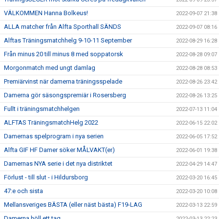
VÄLKOMMEN Hanna Bolkeus!
2022-09-07 21:38
ALLA matcher från Alfta Sporthall SÄNDS
2022-09-07 08:16
Alftas Träningsmatchhelg 9-10-11 September
2022-08-29 16:28
Från minus 20 till minus 8 med soppatorsk
2022-08-28 09:07
Morgonmatch med ungt damlag
2022-08-28 08:53
Premiärvinst när damerna träningsspelade
2022-08-26 23:42
Damerna gör säsongspremiär i Rosersberg
2022-08-26 13:25
Fullt i träningsmatchhelgen
2022-07-13 11:04
ALFTAS TräningsmatchHelg 2022
2022-06-15 22:02
Damernas spelprogram i nya serien
2022-06-05 17:52
Alfta GIF HF Damer söker MÅLVAKT(er)
2022-06-01 19:38
Damernas NYA serie i det nya distriktet
2022-04-29 14:47
Förlust - till slut - i Hildursborg
2022-03-20 16:45
47:e och sista
2022-03-20 10:08
Mellansveriges BÄSTA (eller näst bästa) F19-LAG
2022-03-13 22:59
Damerna höll ett tag
2022-03-13 22:23