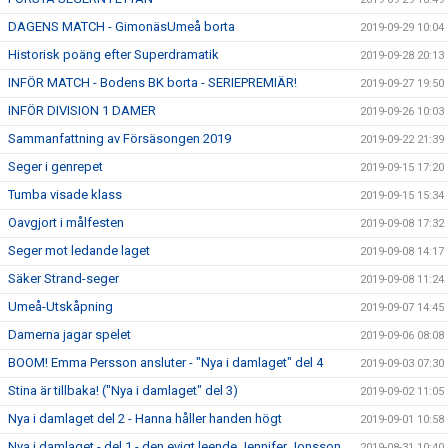
DAGENS MATCH - GimonäsUmeå borta
2019-09-29 10:04
Historisk poäng efter Superdramatik
2019-09-28 20:13
INFÖR MATCH - Bodens BK borta - SERIEPREMIÄR!
2019-09-27 19:50
INFÖR DIVISION 1 DAMER
2019-09-26 10:03
Sammanfattning av Försäsongen 2019
2019-09-22 21:39
Seger i genrepet
2019-09-15 17:20
Tumba visade klass
2019-09-15 15:34
Oavgjort i målfesten
2019-09-08 17:32
Seger mot ledande laget
2019-09-08 14:17
Säker Strand-seger
2019-09-08 11:24
Umeå-Utskåpning
2019-09-07 14:45
Damerna jagar spelet
2019-09-06 08:08
BOOM! Emma Persson ansluter - "Nya i damlaget" del 4
2019-09-03 07:30
Stina är tillbaka! ("Nya i damlaget" del 3)
2019-09-02 11:05
Nya i damlaget del 2 - Hanna håller handen högt
2019-09-01 10:58
Nya i damlaget - del 1 - den evigt leende Jennifer Jonsson
2019-08-31 10:40