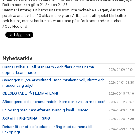
Bolton som kan göra 21-24 och 21-25
Sammanfattning: En kämpainsats som inte räckte hela vägen, det stora
TABELL
positiva är att vi har 10 olika målskyttar i Alfta, samt att spelet blir bättre
och bättre, men vi har lite saker att träna på inför kommande matcher.
/ Ove Hedlund
Nyhetsarkiv
Hanna Bolkéus i All Star Team - och flera gröna namn
2026-04-09 10:04
uppmärksammade!
Säsongen 25/26 är avslutad - med minihandboll, skratt och
2026-04-01 08:35
massor av glädje!
OBESEGRADE PÅ HEMMAPLAN!
2026-03-15 17:10
Säsongens sista hemmamatch - kom och avsluta med oss!
2026-03-12 06:57
En poäng med hem efter en svängig kväll i Örebro!
2026-03-09 15:18
SKRÄLL I ENKÖPING - IGEN!
2026-02-28 18:30
Returmöte mot serieledarna - häng med damerna till
2026-02-23 10:19
Enköping!