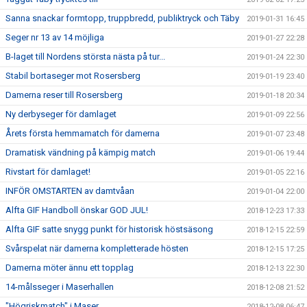
Sanna snackar formtopp, truppbredd, publiktryck och Täby
2019-01-31 16:45
Seger nr 13 av 14 möjliga
2019-01-27 22:28
B-laget till Nordens största nästa på tur...
2019-01-24 22:30
Stabil bortaseger mot Rosersberg
2019-01-19 23:40
Damerna reser till Rosersberg
2019-01-18 20:34
Ny derbyseger för damlaget
2019-01-09 22:56
Årets första hemmamatch för damerna
2019-01-07 23:48
Dramatisk vändning på kämpig match
2019-01-06 19:44
Rivstart för damlaget!
2019-01-05 22:16
INFÖR OMSTARTEN av damtvåan
2019-01-04 22:00
Alfta GIF Handboll önskar GOD JUL!
2018-12-23 17:33
Alfta GIF satte snygg punkt för historisk höstsäsong
2018-12-15 22:59
Svårspelat när damerna kompletterade hösten
2018-12-15 17:25
Damerna möter ännu ett topplag
2018-12-13 22:30
14-målsseger i Maserhallen
2018-12-08 21:52
"Högriskmatch" i Maser...
2018-12-08 06:47