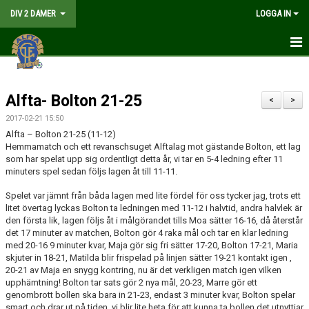
DIV 2 DAMER
LOGGA IN
HEM
Alfta- Bolton 21-25
NYHETER
<
>
2017-02-21 15:50
GÅ PÅ MATCH
Alfta – Bolton 21-25 (11-12)
Hemmamatch och ett revanschsuget Alftalag mot gästande Bolton, ett lag
MATCHER
som har spelat upp sig ordentligt detta år, vi tar en 5-4 ledning efter 11
minuters spel sedan följs lagen åt till 11-11.
KALENDER
Spelet var jämnt från båda lagen med lite fördel för oss tycker jag, trots ett
litet övertag lyckas Bolton ta ledningen med 11-12 i halvtid, andra halvlek är
TRUPPEN
den första lik, lagen följs åt i målgörandet tills Moa sätter 16-16, då återstår
det 17 minuter av matchen, Bolton gör 4 raka mål och tar en klar ledning
med 20-16 9 minuter kvar, Maja gör sig fri sätter 17-20, Bolton 17-21, Maria
DOKUMENT
skjuter in 18-21, Matilda blir frispelad på linjen sätter 19-21 kontakt igen ,
20-21 av Maja en snygg kontring, nu är det verkligen match igen vilken
KONTAKT
upphämtning! Bolton tar sats gör 2 nya mål, 20-23, Marre gör ett
genombrott bollen ska bara in 21-23, endast 3 minuter kvar, Bolton spelar
LIVESÄNDNING
smart och drar ut på tiden, vi blir lite heta för att kunna ta bollen det utnyttjar