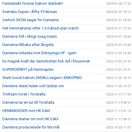
Fantastiskt försvar bakom dubbeln!
2023-01-28 17:26
Svenska Cupen i Alfta 9 Februari
2023-01-25 18:12
Oerhört SKÖN seger för Damerna
2023-01-21 18:36
Het hemmakamp efter 1,5 månad utan match
2023-01-21 10:32
Damerna föll i riktigt svag insats
2023-01-07 18:56
Damerna tillbaka efter långvila
2023-01-07 10:40
Damerna lottades mot Enköpings HF - igen!
2022-12-23 16:40
En magisk kväll där damidrotten fick stå i finrummet
2022-12-02 22:37
SUPERDERBYT på hemmaplan
2022-12-01 23:31
Stark moral bakom SKRÄLLsegern i ENKÖPING
2022-11-26 18:10
Damerna sluter leden och laddar om
2022-11-26 10:57
Tröttsam torsk i Torshälla
2022-11-19 17:00
Damerna tar en tur till Torshälla
2022-11-19 08:51
HEMMASEGER mot HK Eskil
2022-11-13 01:13
Damerna startar om mot HK Eskil
2022-11-12 08:21
Damerna producerade för lite mål
2022-10-23 11:01