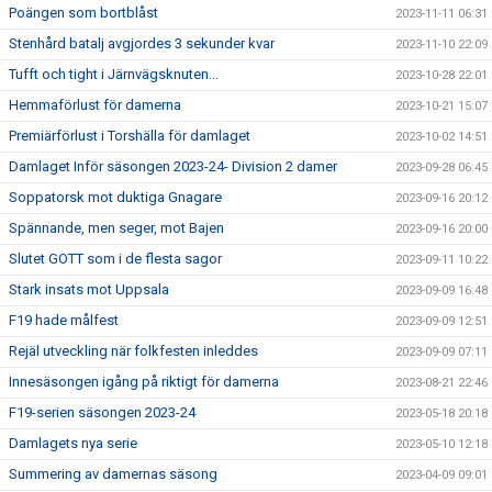
Poängen som bortblåst
2023-11-11 06:31
Stenhård batalj avgjordes 3 sekunder kvar
2023-11-10 22:09
Tufft och tight i Järnvägsknuten...
2023-10-28 22:01
Hemmaförlust för damerna
2023-10-21 15:07
Premiärförlust i Torshälla för damlaget
2023-10-02 14:51
Damlaget Inför säsongen 2023-24- Division 2 damer
2023-09-28 06:45
Soppatorsk mot duktiga Gnagare
2023-09-16 20:12
Spännande, men seger, mot Bajen
2023-09-16 20:00
Slutet GOTT som i de flesta sagor
2023-09-11 10:22
Stark insats mot Uppsala
2023-09-09 16:48
F19 hade målfest
2023-09-09 12:51
Rejäl utveckling när folkfesten inleddes
2023-09-09 07:11
Innesäsongen igång på riktigt för damerna
2023-08-21 22:46
F19-serien säsongen 2023-24
2023-05-18 20:18
Damlagets nya serie
2023-05-10 12:18
Summering av damernas säsong
2023-04-09 09:01