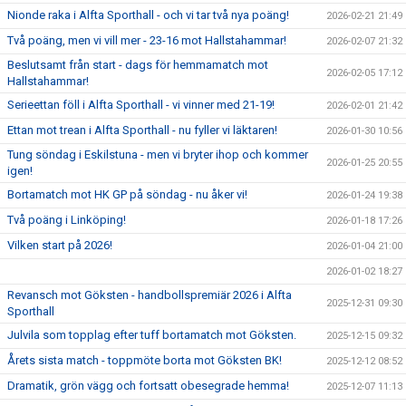
Nionde raka i Alfta Sporthall - och vi tar två nya poäng!
2026-02-21 21:49
Två poäng, men vi vill mer - 23-16 mot Hallstahammar!
2026-02-07 21:32
Beslutsamt från start - dags för hemmamatch mot
2026-02-05 17:12
Hallstahammar!
Serieettan föll i Alfta Sporthall - vi vinner med 21-19!
2026-02-01 21:42
Ettan mot trean i Alfta Sporthall - nu fyller vi läktaren!
2026-01-30 10:56
Tung söndag i Eskilstuna - men vi bryter ihop och kommer
2026-01-25 20:55
igen!
Bortamatch mot HK GP på söndag - nu åker vi!
2026-01-24 19:38
Två poäng i Linköping!
2026-01-18 17:26
Vilken start på 2026!
2026-01-04 21:00
2026-01-02 18:27
Revansch mot Göksten - handbollspremiär 2026 i Alfta
2025-12-31 09:30
Sporthall
Julvila som topplag efter tuff bortamatch mot Göksten.
2025-12-15 09:32
Årets sista match - toppmöte borta mot Göksten BK!
2025-12-12 08:52
Dramatik, grön vägg och fortsatt obesegrade hemma!
2025-12-07 11:13