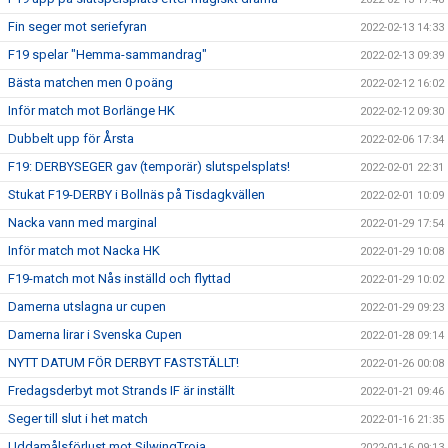
Fin seger mot seriefyran
2022-02-13 14:33
F19 spelar "Hemma-sammandrag"
2022-02-13 09:39
Bästa matchen men 0 poäng
2022-02-12 16:02
Inför match mot Borlänge HK
2022-02-12 09:30
Dubbelt upp för Årsta
2022-02-06 17:34
F19: DERBYSEGER gav (temporär) slutspelsplats!
2022-02-01 22:31
Stukat F19-DERBY i Bollnäs på Tisdagkvällen
2022-02-01 10:09
Nacka vann med marginal
2022-01-29 17:54
Inför match mot Nacka HK
2022-01-29 10:08
F19-match mot Nås inställd och flyttad
2022-01-29 10:02
Damerna utslagna ur cupen
2022-01-29 09:23
Damerna lirar i Svenska Cupen
2022-01-28 09:14
NYTT DATUM FÖR DERBYT FASTSTÄLLT!
2022-01-26 00:08
Fredagsderbyt mot Strands IF är inställt
2022-01-21 09:46
Seger till slut i het match
2022-01-16 21:35
Uddamålsförlust mot SilwingTroja
2022-01-16 09:13