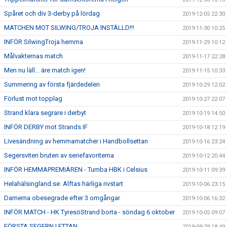
Spåret och div 3-derby på lördag
2019-12-05 22:30
MATCHEN MOT SILWING/TROJA INSTÄLLD!!!
2019-11-30 10:25
INFÖR SilwingTroja hemma
2019-11-29 10:12
Målvakternas match
2019-11-17 22:28
Men nu läll... äre match igen!
2019-11-15 10:33
Summering av första fjärdedelen
2019-10-29 12:02
Förlust mot topplag
2019-10-27 22:07
Strand klara segrare i derbyt
2019-10-19 14:50
INFÖR DERBY mot Strands IF
2019-10-18 12:19
Livesändning av hemmamatcher i Handbollsettan
2019-10-16 23:24
Segersviten bruten av seriefavoriterna
2019-10-12 20:44
INFÖR HEMMAPREMIÄREN - Tumba HBK i Celsius
2019-10-11 09:39
Helahälsingland.se: Alftas härliga rivstart
2019-10-06 23:15
Damerna obesegrade efter 3 omgångar
2019-10-06 16:32
INFÖR MATCH - HK TyresöStrand borta - söndag 6 oktober
2019-10-05 09:07
FÖRSTA SEGERN I ETTAN
2019-09-29 18:49