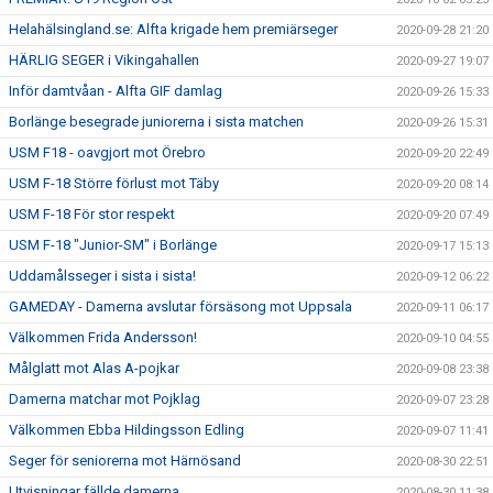
Helahälsingland.se: Alfta krigade hem premiärseger
2020-09-28 21:20
HÄRLIG SEGER i Vikingahallen
2020-09-27 19:07
Inför damtvåan - Alfta GIF damlag
2020-09-26 15:33
Borlänge besegrade juniorerna i sista matchen
2020-09-26 15:31
USM F18 - oavgjort mot Örebro
2020-09-20 22:49
USM F-18 Större förlust mot Täby
2020-09-20 08:14
USM F-18 För stor respekt
2020-09-20 07:49
USM F-18 "Junior-SM" i Borlänge
2020-09-17 15:13
Uddamålsseger i sista i sista!
2020-09-12 06:22
GAMEDAY - Damerna avslutar försäsong mot Uppsala
2020-09-11 06:17
Välkommen Frida Andersson!
2020-09-10 04:55
Målglatt mot Alas A-pojkar
2020-09-08 23:38
Damerna matchar mot Pojklag
2020-09-07 23:28
Välkommen Ebba Hildingsson Edling
2020-09-07 11:41
Seger för seniorerna mot Härnösand
2020-08-30 22:51
Utvisningar fällde damerna
2020-08-30 11:38