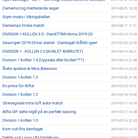
Damerna tog meriterande seger
2019-08-25 16:03
Grym insats i Vikingahallen
2019-08-25 13:01
Damernas första match
2019-08-17 11:41
DIVISION 1-KOLLEN 3.0 - DamETTAN Norra 2019-20
2019-05-19 13:29
Säsongen 2019-20 har startat - Damlaget IGÅNG igen!
2019-05-02 23:50
DIVISION 1 - KOLLEN 2.0 (KVALET AVBRUTET)
2019-04-19 08:21
Division 1-kollen 1:4 (Uppsala eller Boden???)
2019-04-14 21:48
Årets spelare är Moa Alexsson
2019-04-13 22:30
Division 1-kollen 1.3
2019-03-26 21:35
En pinne för Alfta!
2019-03-23 15:51
Division 1-kollen 1.2
2019-03-18 13:50
Obesegrade trots tuff sista match
2019-03-17 16:59
Alfta GIF satte sigill på en perfekt säsong
2019-03-17 16:58
Division 1-kollen 1.0
2019-03-16 22:43
Kom och fira damlaget
2019-03-14 16:32
Dehlin och Ljung i P4 Gävleborg
2019-03-14 15:07