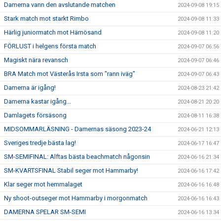
Damerna vann den avslutande matchen
2024-09-08 19:15
Stark match mot starkt Rimbo
2024-09-08 11:33
Härlig juniormatch mot Härnösand
2024-09-08 11:20
FÖRLUST i helgens första match
2024-09-07 06:56
Magiskt nära revansch
2024-09-07 06:46
BRA Match mot Västerås Irsta som "rann iväg"
2024-09-07 06:43
Damerna är igång!
2024-08-23 21:42
Damerna kastar igång...
2024-08-21 20:20
Damlagets försäsong
2024-08-11 16:38
MIDSOMMARLÄSNING - Damernas säsong 2023-24
2024-06-21 12:13
Sveriges tredje bästa lag!
2024-06-17 16:47
SM-SEMIFINAL: Alftas bästa beachmatch någonsin
2024-06-16 21:34
SM-KVARTSFINAL Stabil seger mot Hammarby!
2024-06-16 17:42
Klar seger mot hemmalaget
2024-06-16 16:48
Ny shoot-outseger mot Hammarby i morgonmatch
2024-06-16 16:43
DAMERNA SPELAR SM-SEMI
2024-06-16 13:34