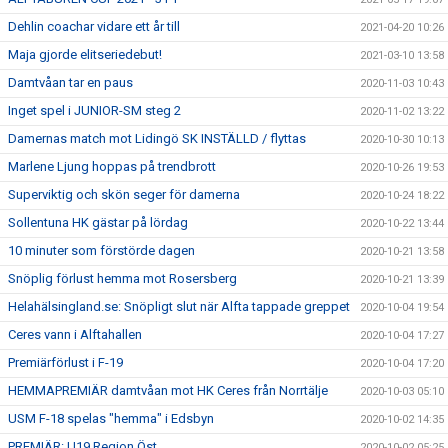
Dehlin coachar vidare ett år till
2021-04-20 10:26
Maja gjorde elitseriedebut!
2021-03-10 13:58
Damtvåan tar en paus
2020-11-03 10:43
Inget spel i JUNIOR-SM steg 2
2020-11-02 13:22
Damernas match mot Lidingö SK INSTÄLLD / flyttas
2020-10-30 10:13
Marlene Ljung hoppas på trendbrott
2020-10-26 19:53
Superviktig och skön seger för damerna
2020-10-24 18:22
Sollentuna HK gästar på lördag
2020-10-22 13:44
10 minuter som förstörde dagen
2020-10-21 13:58
Snöplig förlust hemma mot Rosersberg
2020-10-21 13:39
Helahälsingland.se: Snöpligt slut när Alfta tappade greppet
2020-10-04 19:54
Ceres vann i Alftahallen
2020-10-04 17:27
Premiärförlust i F-19
2020-10-04 17:20
HEMMAPREMIÄR damtvåan mot HK Ceres från Norrtälje
2020-10-03 05:10
USM F-18 spelas "hemma" i Edsbyn
2020-10-02 14:35
PREMIÄR: U19 Region Öst
2020-10-02 05:25