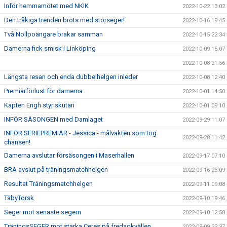
Inför hemmamötet med NKIK
2022-10-22 13:02
Den tråkiga trenden bröts med storseger!
2022-10-16 19:45
Två Nollpoängare brakar samman
2022-10-15 22:34
Damerna fick smisk i Linköping
2022-10-09 15:07
2022-10-08 21:56
Längsta resan och enda dubbelhelgen inleder
2022-10-08 12:40
Premiärförlust för damerna
2022-10-01 14:50
Kapten Engh styr skutan
2022-10-01 09:10
INFÖR SÄSONGEN med Damlaget
2022-09-29 11:07
INFÖR SERIEPREMIÄR - Jessica - målvakten som tog
2022-09-28 11:42
chansen!
Damerna avslutar försäsongen i Maserhallen
2022-09-17 07:10
BRA avslut på träningsmatchhelgen
2022-09-16 23:09
Resultat Träningsmatchhelgen
2022-09-11 09:08
TäbyTorsk
2022-09-10 19:46
Seger mot senaste segern
2022-09-10 12:58
TräningsSEGER mot starka Ceres på fredagkvällen
2022-09-09 23:37