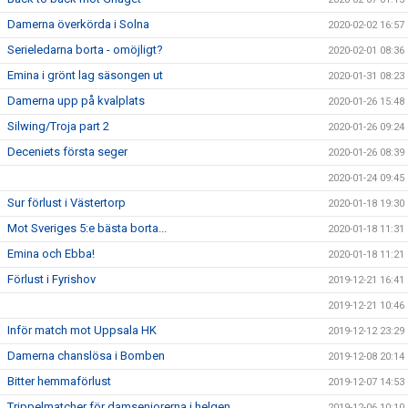
Damerna överkörda i Solna
2020-02-02 16:57
Serieledarna borta - omöjligt?
2020-02-01 08:36
Emina i grönt lag säsongen ut
2020-01-31 08:23
Damerna upp på kvalplats
2020-01-26 15:48
Silwing/Troja part 2
2020-01-26 09:24
Deceniets första seger
2020-01-26 08:39
2020-01-24 09:45
Sur förlust i Västertorp
2020-01-18 19:30
Mot Sveriges 5:e bästa borta...
2020-01-18 11:31
Emina och Ebba!
2020-01-18 11:21
Förlust i Fyrishov
2019-12-21 16:41
2019-12-21 10:46
Inför match mot Uppsala HK
2019-12-12 23:29
Damerna chanslösa i Bomben
2019-12-08 20:14
Bitter hemmaförlust
2019-12-07 14:53
Trippelmatcher för damseniorerna i helgen
2019-12-06 10:10