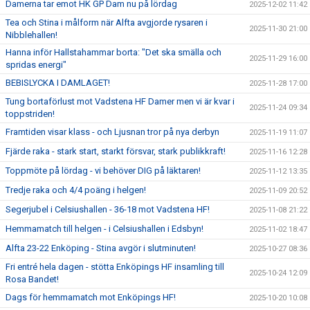
Damerna tar emot HK GP Dam nu på lördag
2025-12-02 11:42
Tea och Stina i målform när Alfta avgjorde rysaren i
2025-11-30 21:00
Nibblehallen!
Hanna inför Hallstahammar borta: "Det ska smälla och
2025-11-29 16:00
spridas energi"
BEBISLYCKA I DAMLAGET!
2025-11-28 17:00
Tung bortaförlust mot Vadstena HF Damer men vi är kvar i
2025-11-24 09:34
toppstriden!
Framtiden visar klass - och Ljusnan tror på nya derbyn
2025-11-19 11:07
Fjärde raka - stark start, starkt försvar, stark publikkraft!
2025-11-16 12:28
Toppmöte på lördag - vi behöver DIG på läktaren!
2025-11-12 13:35
Tredje raka och 4/4 poäng i helgen!
2025-11-09 20:52
Segerjubel i Celsiushallen - 36-18 mot Vadstena HF!
2025-11-08 21:22
Hemmamatch till helgen - i Celsiushallen i Edsbyn!
2025-11-02 18:47
Alfta 23-22 Enköping - Stina avgör i slutminuten!
2025-10-27 08:36
Fri entré hela dagen - stötta Enköpings HF insamling till
2025-10-24 12:09
Rosa Bandet!
Dags för hemmamatch mot Enköpings HF!
2025-10-20 10:08