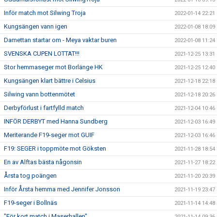
Inför match mot Silwing Troja
2022-01-14 22:21
Kungsängen vann igen
2022-01-08 18:09
Damettan startar om - Meya vaktar buren
2022-01-08 11:24
SVENSKA CUPEN LOTTAT!!!
2021-12-25 13:31
Stor hemmaseger mot Borlänge HK
2021-12-25 12:40
Kungsängen klart bättre i Celsius
2021-12-18 22:18
Silwing vann bottenmötet
2021-12-18 20:26
Derbyförlust i fartfylld match
2021-12-04 10:46
INFÖR DERBYT med Hanna Sundberg
2021-12-03 16:49
Meriterande F19-seger mot GUIF
2021-12-03 16:46
F19: SEGER i toppmöte mot Göksten
2021-11-28 18:54
En av Alftas bästa någonsin
2021-11-27 18:22
Årsta tog poängen
2021-11-20 20:39
Inför Årsta hemma med Jennifer Jonsson
2021-11-19 23:47
F19-seger i Bollnäs
2021-11-14 14:48
"För kort match i Maserhallen"
2021-11-14 09:36