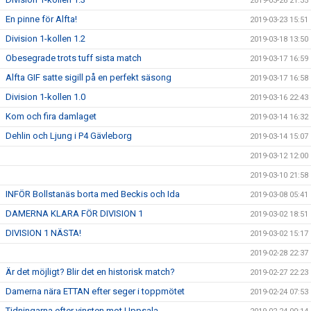
2019-03-26 21:35
En pinne för Alfta!
2019-03-23 15:51
Division 1-kollen 1.2
2019-03-18 13:50
Obesegrade trots tuff sista match
2019-03-17 16:59
Alfta GIF satte sigill på en perfekt säsong
2019-03-17 16:58
Division 1-kollen 1.0
2019-03-16 22:43
Kom och fira damlaget
2019-03-14 16:32
Dehlin och Ljung i P4 Gävleborg
2019-03-14 15:07
2019-03-12 12:00
2019-03-10 21:58
INFÖR Bollstanäs borta med Beckis och Ida
2019-03-08 05:41
DAMERNA KLARA FÖR DIVISION 1
2019-03-02 18:51
DIVISION 1 NÄSTA!
2019-03-02 15:17
2019-02-28 22:37
Är det möjligt? Blir det en historisk match?
2019-02-27 22:23
Damerna nära ETTAN efter seger i toppmötet
2019-02-24 07:53
Tidningarna efter vinsten mot Uppsala