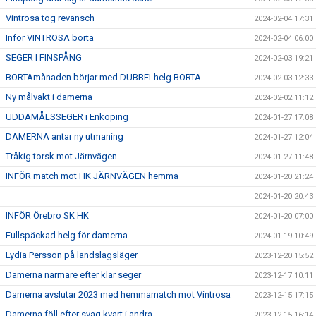
Vintrosa tog revansch
2024-02-04 17:31
Inför VINTROSA borta
2024-02-04 06:00
SEGER I FINSPÅNG
2024-02-03 19:21
BORTAmånaden börjar med DUBBELhelg BORTA
2024-02-03 12:33
Ny målvakt i damerna
2024-02-02 11:12
UDDAMÅLSSEGER i Enköping
2024-01-27 17:08
DAMERNA antar ny utmaning
2024-01-27 12:04
Tråkig torsk mot Järnvägen
2024-01-27 11:48
INFÖR match mot HK JÄRNVÄGEN hemma
2024-01-20 21:24
2024-01-20 20:43
INFÖR Örebro SK HK
2024-01-20 07:00
Fullspäckad helg för damerna
2024-01-19 10:49
Lydia Persson på landslagsläger
2023-12-20 15:52
Damerna närmare efter klar seger
2023-12-17 10:11
Damerna avslutar 2023 med hemmamatch mot Vintrosa
2023-12-15 17:15
Damerna föll efter svag kvart i andra
2023-12-15 16:14