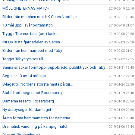
2019-02-24 00:14
MÖJLIGHETERNAS MATCH
2019-02-19 22:10
Bilder från matchen mot HK Ceres Norrtälje
2019-02-11 10:45
10 mål upp i svår bortamatch
2019-02-10 21:07
Trygga Therese talar (om) tankar...
2019-02-08 20:58
INFÖR sista fjärdedelen av Serien
2019-02-03 22:18
Bilder från hemmamötet med Täby
2019-02-03 21:01
Taggat Täby trycktes till
2019-02-02 17:25
Sanna snackar formtopp, truppbredd, publiktryck och Täby
2019-01-31 16:45
Seger nr 13 av 14 möjliga
2019-01-27 22:28
B-laget till Nordens största nästa på tur...
2019-01-24 22:30
Stabil bortaseger mot Rosersberg
2019-01-19 23:40
Damerna reser till Rosersberg
2019-01-18 20:34
Ny derbyseger för damlaget
2019-01-09 22:56
Årets första hemmamatch för damerna
2019-01-07 23:48
Dramatisk vändning på kämpig match
2019-01-06 19:44
Rivstart för damlaget!