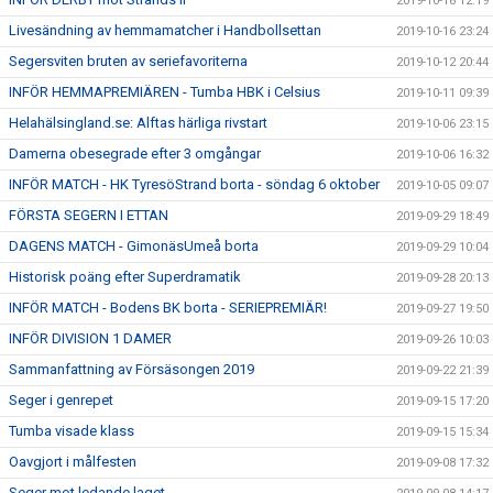
2019-10-18 12:19
Livesändning av hemmamatcher i Handbollsettan
2019-10-16 23:24
Segersviten bruten av seriefavoriterna
2019-10-12 20:44
INFÖR HEMMAPREMIÄREN - Tumba HBK i Celsius
2019-10-11 09:39
Helahälsingland.se: Alftas härliga rivstart
2019-10-06 23:15
Damerna obesegrade efter 3 omgångar
2019-10-06 16:32
INFÖR MATCH - HK TyresöStrand borta - söndag 6 oktober
2019-10-05 09:07
FÖRSTA SEGERN I ETTAN
2019-09-29 18:49
DAGENS MATCH - GimonäsUmeå borta
2019-09-29 10:04
Historisk poäng efter Superdramatik
2019-09-28 20:13
INFÖR MATCH - Bodens BK borta - SERIEPREMIÄR!
2019-09-27 19:50
INFÖR DIVISION 1 DAMER
2019-09-26 10:03
Sammanfattning av Försäsongen 2019
2019-09-22 21:39
Seger i genrepet
2019-09-15 17:20
Tumba visade klass
2019-09-15 15:34
Oavgjort i målfesten
2019-09-08 17:32
Seger mot ledande laget