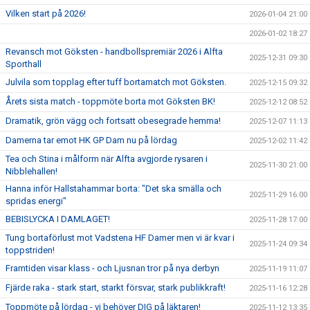
Vilken start på 2026!
2026-01-04 21:00
2026-01-02 18:27
Revansch mot Göksten - handbollspremiär 2026 i Alfta
2025-12-31 09:30
Sporthall
Julvila som topplag efter tuff bortamatch mot Göksten.
2025-12-15 09:32
Årets sista match - toppmöte borta mot Göksten BK!
2025-12-12 08:52
Dramatik, grön vägg och fortsatt obesegrade hemma!
2025-12-07 11:13
Damerna tar emot HK GP Dam nu på lördag
2025-12-02 11:42
Tea och Stina i målform när Alfta avgjorde rysaren i
2025-11-30 21:00
Nibblehallen!
Hanna inför Hallstahammar borta: "Det ska smälla och
2025-11-29 16:00
spridas energi"
BEBISLYCKA I DAMLAGET!
2025-11-28 17:00
Tung bortaförlust mot Vadstena HF Damer men vi är kvar i
2025-11-24 09:34
toppstriden!
Framtiden visar klass - och Ljusnan tror på nya derbyn
2025-11-19 11:07
Fjärde raka - stark start, starkt försvar, stark publikkraft!
2025-11-16 12:28
Toppmöte på lördag - vi behöver DIG på läktaren!
2025-11-12 13:35