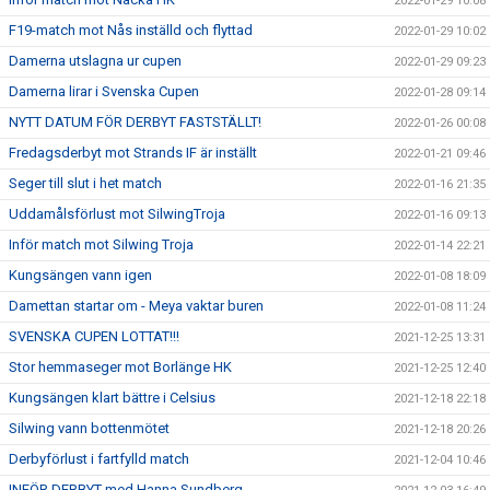
2022-01-29 10:08
F19-match mot Nås inställd och flyttad
2022-01-29 10:02
Damerna utslagna ur cupen
2022-01-29 09:23
Damerna lirar i Svenska Cupen
2022-01-28 09:14
NYTT DATUM FÖR DERBYT FASTSTÄLLT!
2022-01-26 00:08
Fredagsderbyt mot Strands IF är inställt
2022-01-21 09:46
Seger till slut i het match
2022-01-16 21:35
Uddamålsförlust mot SilwingTroja
2022-01-16 09:13
Inför match mot Silwing Troja
2022-01-14 22:21
Kungsängen vann igen
2022-01-08 18:09
Damettan startar om - Meya vaktar buren
2022-01-08 11:24
SVENSKA CUPEN LOTTAT!!!
2021-12-25 13:31
Stor hemmaseger mot Borlänge HK
2021-12-25 12:40
Kungsängen klart bättre i Celsius
2021-12-18 22:18
Silwing vann bottenmötet
2021-12-18 20:26
Derbyförlust i fartfylld match
2021-12-04 10:46
INFÖR DERBYT med Hanna Sundberg