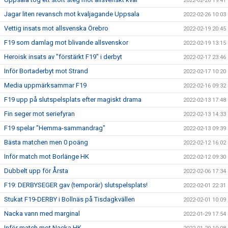
2022-02-26 19:41
Jagar liten revansch mot kvaljagande Uppsala
2022-02-26 10:03
Vettig insats mot allsvenska Örebro
2022-02-19 20:45
F19 som damlag mot blivande allsvenskor
2022-02-19 13:15
Heroisk insats av "förstärkt F19" i derbyt
2022-02-17 23:46
Inför Bortaderbyt mot Strand
2022-02-17 10:20
Media uppmärksammar F19
2022-02-16 09:32
F19 upp på slutspelsplats efter magiskt drama
2022-02-13 17:48
Fin seger mot seriefyran
2022-02-13 14:33
F19 spelar "Hemma-sammandrag"
2022-02-13 09:39
Bästa matchen men 0 poäng
2022-02-12 16:02
Inför match mot Borlänge HK
2022-02-12 09:30
Dubbelt upp för Årsta
2022-02-06 17:34
F19: DERBYSEGER gav (temporär) slutspelsplats!
2022-02-01 22:31
Stukat F19-DERBY i Bollnäs på Tisdagkvällen
2022-02-01 10:09
Nacka vann med marginal
2022-01-29 17:54
Inför match mot Nacka HK