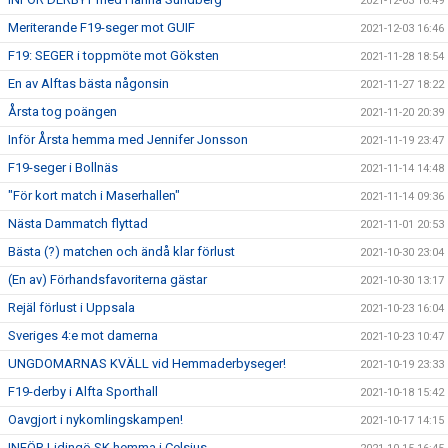
2021-12-03 16:49
Meriterande F19-seger mot GUIF
2021-12-03 16:46
F19: SEGER i toppmöte mot Göksten
2021-11-28 18:54
En av Alftas bästa någonsin
2021-11-27 18:22
Årsta tog poängen
2021-11-20 20:39
Inför Årsta hemma med Jennifer Jonsson
2021-11-19 23:47
F19-seger i Bollnäs
2021-11-14 14:48
"För kort match i Maserhallen"
2021-11-14 09:36
Nästa Dammatch flyttad
2021-11-01 20:53
Bästa (?) matchen och ändå klar förlust
2021-10-30 23:04
(En av) Förhandsfavoriterna gästar
2021-10-30 13:17
Rejäl förlust i Uppsala
2021-10-23 16:04
Sveriges 4:e mot damerna
2021-10-23 10:47
UNGDOMARNAS KVÄLL vid Hemmaderbyseger!
2021-10-19 23:33
F19-derby i Alfta Sporthall
2021-10-18 15:42
Oavgjort i nykomlingskampen!
2021-10-17 14:15
INFÖR Lidingö SK hemma i Celsius