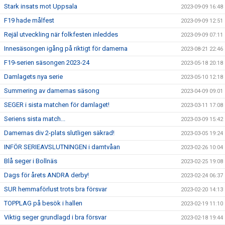
Stark insats mot Uppsala
2023-09-09 16:48
F19 hade målfest
2023-09-09 12:51
Rejäl utveckling när folkfesten inleddes
2023-09-09 07:11
Innesäsongen igång på riktigt för damerna
2023-08-21 22:46
F19-serien säsongen 2023-24
2023-05-18 20:18
Damlagets nya serie
2023-05-10 12:18
Summering av damernas säsong
2023-04-09 09:01
SEGER i sista matchen för damlaget!
2023-03-11 17:08
Seriens sista match...
2023-03-09 15:42
Damernas div 2-plats slutligen säkrad!
2023-03-05 19:24
INFÖR SERIEAVSLUTNINGEN i damtvåan
2023-02-26 10:04
Blå seger i Bollnäs
2023-02-25 19:08
Dags för årets ANDRA derby!
2023-02-24 06:37
SUR hemmaförlust trots bra försvar
2023-02-20 14:13
TOPPLAG på besök i hallen
2023-02-19 11:10
Viktig seger grundlagd i bra försvar
2023-02-18 19:44