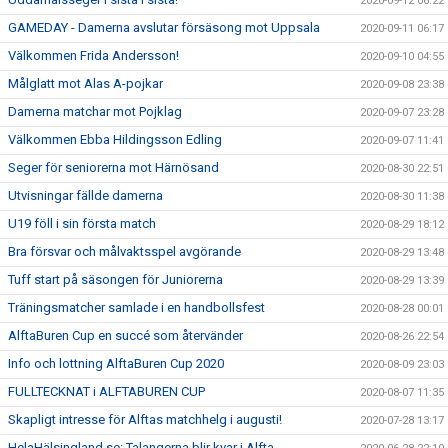
2020-09-12 06:22
GAMEDAY - Damerna avslutar försäsong mot Uppsala
2020-09-11 06:17
Välkommen Frida Andersson!
2020-09-10 04:55
Målglatt mot Alas A-pojkar
2020-09-08 23:38
Damerna matchar mot Pojklag
2020-09-07 23:28
Välkommen Ebba Hildingsson Edling
2020-09-07 11:41
Seger för seniorerna mot Härnösand
2020-08-30 22:51
Utvisningar fällde damerna
2020-08-30 11:38
U19 föll i sin första match
2020-08-29 18:12
Bra försvar och målvaktsspel avgörande
2020-08-29 13:48
Tuff start på säsongen för Juniorerna
2020-08-29 13:39
Träningsmatcher samlade i en handbollsfest
2020-08-28 00:01
AlftaBuren Cup en succé som återvänder
2020-08-26 22:54
Info och lottning AlftaBuren Cup 2020
2020-08-09 23:03
FULLTECKNAT i ALFTABUREN CUP
2020-08-07 11:35
Skapligt intresse för Alftas matchhelg i augusti!
2020-07-28 13:17
HelaHälsingland.se: Talangerna blir kvar i Alfta