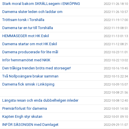
Stark moral bakom SKRÄLLsegern i ENKÖPING
2022-11-26 18:10
Damerna sluter leden och laddar om
2022-11-26 10:57
Tröttsam torsk i Torshälla
2022-11-19 17:00
Damerna tar en tur till Torshälla
2022-11-19 08:51
HEMMASEGER mot HK Eskil
2022-11-13 01:13
Damerna startar om mot HK Eskil
2022-11-12 08:21
Damerna producerade för lite mål
2022-10-23 11:01
Inför hemmamötet med NKIK
2022-10-22 13:02
Den tråkiga trenden bröts med storseger!
2022-10-16 19:45
Två Nollpoängare brakar samman
2022-10-15 22:34
Damerna fick smisk i Linköping
2022-10-09 15:07
2022-10-08 21:56
Längsta resan och enda dubbelhelgen inleder
2022-10-08 12:40
Premiärförlust för damerna
2022-10-01 14:50
Kapten Engh styr skutan
2022-10-01 09:10
INFÖR SÄSONGEN med Damlaget
2022-09-29 11:07