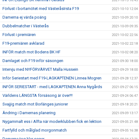
2021-10-15 16:45
Förlust i bortamötet med VästeråsIrsta F19
2021-10-10 12:04
Damerna ej värda poäng
2021-10-09 20:10
Dubbelmatcher i Västerås
2021-10-09 09:35
Förlust i premiären
2021-10-02 22:56
F19-premiären avklarad
2021-10-02 22:18
INFÖR match mot Bodens BK HF
2021-10-02 08:20
Damlaget och F19 inför säsongen
2021-09-30 18:00
Intervju med NYFÖRVÄRVET Malla Hussein
2021-09-29 18:00
Inför Seriestart med F19-LAGKAPTENEN Linnea Mogren
2021-09-28 12:37
INFÖR SERIESTART - med LAGKAPTENEN Anna Nygårds
2021-09-27 06:15
Världens LÄNGSTA försäsong är över!!!
2021-09-24 06:47
Svajjig match mot Borlänges juniorer
2021-09-18 20:21
Ändring i Damernas planering
2021-09-09 13:17
Nygammalt ess i Alfta när moderklubben fick en lektion
2021-09-05 21:48
Fartfylld och målglad morgonmatch
2021-09-05 16:38
Damerna tog klar seger