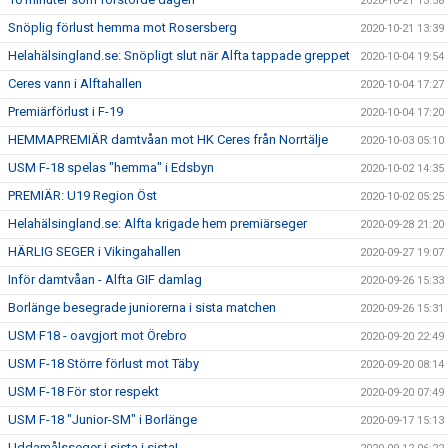
2020-10-21 13:58
Snöplig förlust hemma mot Rosersberg
2020-10-21 13:39
Helahälsingland.se: Snöpligt slut när Alfta tappade greppet
2020-10-04 19:54
Ceres vann i Alftahallen
2020-10-04 17:27
Premiärförlust i F-19
2020-10-04 17:20
HEMMAPREMIÄR damtvåan mot HK Ceres från Norrtälje
2020-10-03 05:10
USM F-18 spelas "hemma" i Edsbyn
2020-10-02 14:35
PREMIÄR: U19 Region Öst
2020-10-02 05:25
Helahälsingland.se: Alfta krigade hem premiärseger
2020-09-28 21:20
HÄRLIG SEGER i Vikingahallen
2020-09-27 19:07
Inför damtvåan - Alfta GIF damlag
2020-09-26 15:33
Borlänge besegrade juniorerna i sista matchen
2020-09-26 15:31
USM F18 - oavgjort mot Örebro
2020-09-20 22:49
USM F-18 Större förlust mot Täby
2020-09-20 08:14
USM F-18 För stor respekt
2020-09-20 07:49
USM F-18 "Junior-SM" i Borlänge
2020-09-17 15:13
Uddamålsseger i sista i sista!