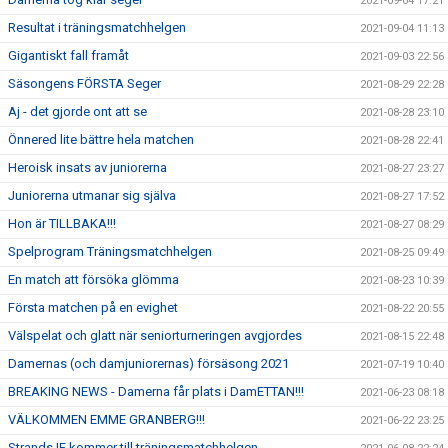
2021-09-04 17:21
Resultat i träningsmatchhelgen
2021-09-04 11:13
Gigantiskt fall framåt
2021-09-03 22:56
Säsongens FÖRSTA Seger
2021-08-29 22:28
Aj - det gjorde ont att se
2021-08-28 23:10
Önnered lite bättre hela matchen
2021-08-28 22:41
Heroisk insats av juniorerna
2021-08-27 23:27
Juniorerna utmanar sig själva
2021-08-27 17:52
Hon är TILLBAKA!!!
2021-08-27 08:29
Spelprogram Träningsmatchhelgen
2021-08-25 09:49
En match att försöka glömma
2021-08-23 10:39
Första matchen på en evighet
2021-08-22 20:55
Välspelat och glatt när seniorturneringen avgjordes
2021-08-15 22:48
Damernas (och damjuniorernas) försäsong 2021
2021-07-19 10:40
BREAKING NEWS - Damerna får plats i DamETTAN!!!
2021-06-23 08:18
VÄLKOMMEN EMME GRANBERG!!!
2021-06-22 23:25
Strands IF kommer till träningsmatchhelgen