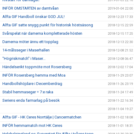
2019-01-05 22:16
INFÖR OMSTARTEN av damtvåan
2019-01-04 22:00
Alfta GIF Handboll önskar GOD JUL!
2018-12-23 17:33
Alfta GIF satte snygg punkt för historisk höstsäsong
2018-12-15 22:59
Svårspelat när damerna kompletterade hösten
2018-12-15 17:25
Damerna möter ännu ett topplag
2018-12-13 22:30
14-målsseger i Maserhallen
2018-12-08 21:52
"Högriskmatch" i Maser...
2018-12-08 06:47
Händelserikt toppmöte mot Rosersberg
2018-12-02 17:04
INFÖR Rosersberg hemma med Moa
2018-11-29 23:07
Handbollshöjdare i Decemberdrag
2018-11-26 23:19
Stabil hemmaseger = 7:e raka
2018-11-24 17:49
Seriens enda farmarlag på besök
2018-11-22 16:34
2018-11-04 19:27
Alfta GIF - HK Ceres Norrtälje | Cancermatchen
2018-11-02 18:08
INFÖR hemmamatch mot HK Ceres
2018-11-01 18:31
Helahalsingland.se: Superstart för Alfta i tvåans topp