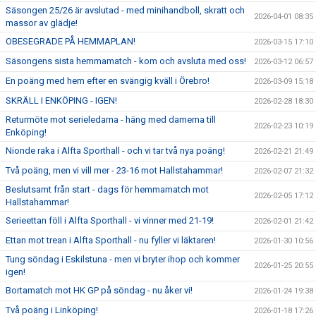
Säsongen 25/26 är avslutad - med minihandboll, skratt och
2026-04-01 08:35
massor av glädje!
TABELL
OBESEGRADE PÅ HEMMAPLAN!
2026-03-15 17:10
Säsongens sista hemmamatch - kom och avsluta med oss!
2026-03-12 06:57
En poäng med hem efter en svängig kväll i Örebro!
2026-03-09 15:18
SKRÄLL I ENKÖPING - IGEN!
2026-02-28 18:30
Returmöte mot serieledarna - häng med damerna till
2026-02-23 10:19
Enköping!
Nionde raka i Alfta Sporthall - och vi tar två nya poäng!
2026-02-21 21:49
Två poäng, men vi vill mer - 23-16 mot Hallstahammar!
2026-02-07 21:32
Beslutsamt från start - dags för hemmamatch mot
2026-02-05 17:12
Hallstahammar!
Serieettan föll i Alfta Sporthall - vi vinner med 21-19!
2026-02-01 21:42
Ettan mot trean i Alfta Sporthall - nu fyller vi läktaren!
2026-01-30 10:56
Tung söndag i Eskilstuna - men vi bryter ihop och kommer
2026-01-25 20:55
igen!
Bortamatch mot HK GP på söndag - nu åker vi!
2026-01-24 19:38
Två poäng i Linköping!
2026-01-18 17:26