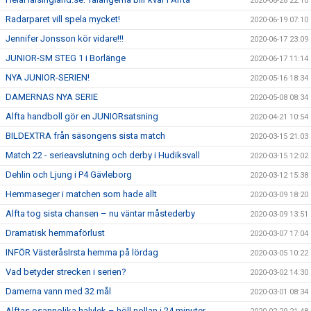
2020-06-28 22:10
Radarparet vill spela mycket!
2020-06-19 07:10
Jennifer Jonsson kör vidare!!!
2020-06-17 23:09
JUNIOR-SM STEG 1 i Borlänge
2020-06-17 11:14
NYA JUNIOR-SERIEN!
2020-05-16 18:34
DAMERNAS NYA SERIE
2020-05-08 08:34
Alfta handboll gör en JUNIORsatsning
2020-04-21 10:54
BILDEXTRA från säsongens sista match
2020-03-15 21:03
Match 22 - serieavslutning och derby i Hudiksvall
2020-03-15 12:02
Dehlin och Ljung i P4 Gävleborg
2020-03-12 15:38
Hemmaseger i matchen som hade allt
2020-03-09 18:20
Alfta tog sista chansen – nu väntar måstederby
2020-03-09 13:51
Dramatisk hemmaförlust
2020-03-07 17:04
INFÖR VästeråsIrsta hemma på lördag
2020-03-05 10:22
Vad betyder strecken i serien?
2020-03-02 14:30
Damerna vann med 32 mål
2020-03-01 08:34
Alftas osannolika halvlek – höll nollan i 24 minuter