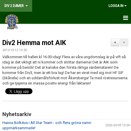
DIV 2 DAMER
LOGGA IN
HEM
Div2 Hemma mot AIK
NYHETER
<
>
2013-10-12 10:30
GÅ PÅ MATCH
Välkommen till hallen kl 16.00 idag! Flera av våra ungdomslag är på vift så
idag är det viktigt att ni kommer och stöttar damerna! Det är AIK som
MATCHER
kommer på besök! Det är kanske den första riktiga värdemätaren! De
kommer från Div3, men är ett bra lag! De har en vinst med sig mot HF SIF
(Skånela) och en uddamålsförlust mot Åkersberga! Ta med röstresurserna
KALENDER
och ge tjejerna en massa positiv energi från läktaren!
TRUPPEN
DOKUMENT
Nyhetsarkiv
KONTAKT
Hanna Bolkéus i All Star Team - och flera gröna namn
2026-04-09 10:04
uppmärksammade!
LIVESÄNDNING