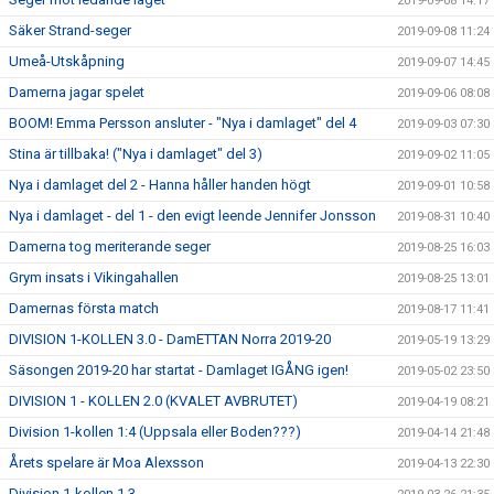
2019-09-08 14:17
Säker Strand-seger
2019-09-08 11:24
Umeå-Utskåpning
2019-09-07 14:45
Damerna jagar spelet
2019-09-06 08:08
BOOM! Emma Persson ansluter - "Nya i damlaget" del 4
2019-09-03 07:30
Stina är tillbaka! ("Nya i damlaget" del 3)
2019-09-02 11:05
Nya i damlaget del 2 - Hanna håller handen högt
2019-09-01 10:58
Nya i damlaget - del 1 - den evigt leende Jennifer Jonsson
2019-08-31 10:40
Damerna tog meriterande seger
2019-08-25 16:03
Grym insats i Vikingahallen
2019-08-25 13:01
Damernas första match
2019-08-17 11:41
DIVISION 1-KOLLEN 3.0 - DamETTAN Norra 2019-20
2019-05-19 13:29
Säsongen 2019-20 har startat - Damlaget IGÅNG igen!
2019-05-02 23:50
DIVISION 1 - KOLLEN 2.0 (KVALET AVBRUTET)
2019-04-19 08:21
Division 1-kollen 1:4 (Uppsala eller Boden???)
2019-04-14 21:48
Årets spelare är Moa Alexsson
2019-04-13 22:30
Division 1-kollen 1.3