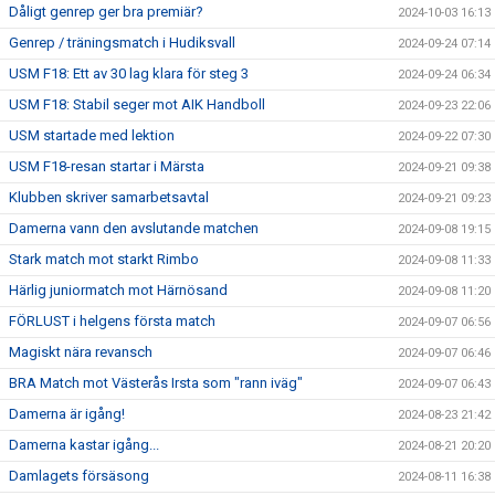
Dåligt genrep ger bra premiär?
2024-10-03 16:13
Genrep / träningsmatch i Hudiksvall
2024-09-24 07:14
USM F18: Ett av 30 lag klara för steg 3
2024-09-24 06:34
USM F18: Stabil seger mot AIK Handboll
2024-09-23 22:06
USM startade med lektion
2024-09-22 07:30
USM F18-resan startar i Märsta
2024-09-21 09:38
Klubben skriver samarbetsavtal
2024-09-21 09:23
Damerna vann den avslutande matchen
2024-09-08 19:15
Stark match mot starkt Rimbo
2024-09-08 11:33
Härlig juniormatch mot Härnösand
2024-09-08 11:20
FÖRLUST i helgens första match
2024-09-07 06:56
Magiskt nära revansch
2024-09-07 06:46
BRA Match mot Västerås Irsta som "rann iväg"
2024-09-07 06:43
Damerna är igång!
2024-08-23 21:42
Damerna kastar igång...
2024-08-21 20:20
Damlagets försäsong
2024-08-11 16:38