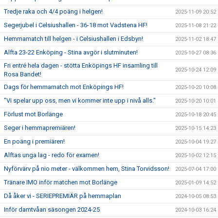
Tredje raka och 4/4 poäng i helgen!
2025-11-09 20:52
Segerjubel i Celsiushallen - 36-18 mot Vadstena HF!
2025-11-08 21:22
Hemmamatch till helgen - i Celsiushallen i Edsbyn!
2025-11-02 18:47
Alfta 23-22 Enköping - Stina avgör i slutminuten!
2025-10-27 08:36
Fri entré hela dagen - stötta Enköpings HF insamling till
2025-10-24 12:09
Rosa Bandet!
Dags för hemmamatch mot Enköpings HF!
2025-10-20 10:08
"Vi spelar upp oss, men vi kommer inte upp i nivå alls."
2025-10-20 10:01
Förlust mot Borlänge
2025-10-18 20:45
Seger i hemmapremiären!
2025-10-15 14:23
En poäng i premiären!
2025-10-04 19:27
Alftas unga lag - redo för examen!
2025-10-02 12:15
Nyförvärv på nio meter - välkommen hem, Stina Torvidsson!
2025-07-04 17:00
Tränare IMO inför matchen mot Borlänge
2025-01-09 14:52
Då åker vi - SERIEPREMIÄR på hemmaplan
2024-10-05 08:53
Inför damtvåan säsongen 2024-25
2024-10-03 16:24