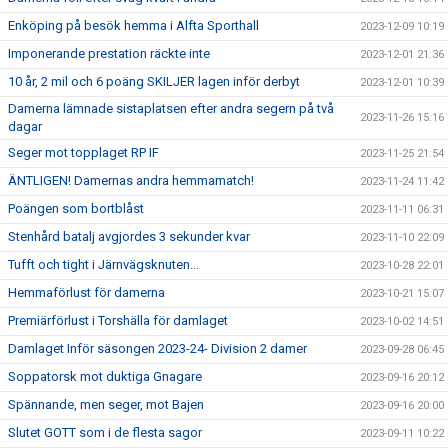
Enköping på besök hemma i Alfta Sporthall
2023-12-09 10:19
Imponerande prestation räckte inte
2023-12-01 21:36
10 år, 2 mil och 6 poäng SKILJER lagen inför derbyt
2023-12-01 10:39
Damerna lämnade sistaplatsen efter andra segern på två
2023-11-26 15:16
dagar
Seger mot topplaget RP IF
2023-11-25 21:54
ÄNTLIGEN! Damernas andra hemmamatch!
2023-11-24 11:42
Poängen som bortblåst
2023-11-11 06:31
Stenhård batalj avgjordes 3 sekunder kvar
2023-11-10 22:09
Tufft och tight i Järnvägsknuten...
2023-10-28 22:01
Hemmaförlust för damerna
2023-10-21 15:07
Premiärförlust i Torshälla för damlaget
2023-10-02 14:51
Damlaget Inför säsongen 2023-24- Division 2 damer
2023-09-28 06:45
Soppatorsk mot duktiga Gnagare
2023-09-16 20:12
Spännande, men seger, mot Bajen
2023-09-16 20:00
Slutet GOTT som i de flesta sagor
2023-09-11 10:22