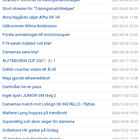
2021-06-08 22:24
Stort intresse för "Träningsmatchhelgen"
2021-06-02 06:03
Anna Nygårds väljer Alfta GIF HF
2021-06-01 11:00
Välkommen Wilma Andersson
2021-05-27 22:29
Första anmälningen till motionscupen
2021-05-26 10:59
F19-serien indelad och klar!
2021-05-23 12:00
Damernas serie klar!
2021-05-18 12:45
ALFTABUREN CUP 2021 - 3 i 1
2021-05-17 19:07
Dehlin coachar vidare ett år till
2021-04-20 10:26
Maja gjorde elitseriedebut!
2021-03-10 13:58
Damtvåan tar en paus
2020-11-03 10:43
Inget spel i JUNIOR-SM steg 2
2020-11-02 13:22
Damernas match mot Lidingö SK INSTÄLLD / flyttas
2020-10-30 10:13
Marlene Ljung hoppas på trendbrott
2020-10-26 19:53
Superviktig och skön seger för damerna
2020-10-24 18:22
Sollentuna HK gästar på lördag
2020-10-22 13:44
10 minuter som förstörde dagen