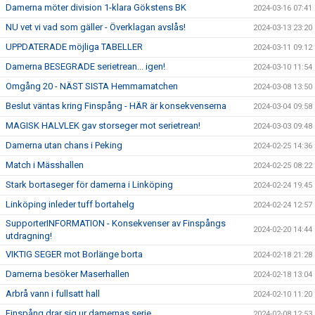
Damerna möter division 1-klara Gökstens BK
2024-03-16 07:41
NU vet vi vad som gäller - Överklagan avslås!
2024-03-13 23:20
UPPDATERADE möjliga TABELLER
2024-03-11 09:12
Damerna BESEGRADE serietrean... igen!
2024-03-10 11:54
Omgång 20 - NÄST SISTA Hemmamatchen
2024-03-08 13:50
Beslut väntas kring Finspång - HÄR är konsekvenserna
2024-03-04 09:58
MAGISK HALVLEK gav storseger mot serietrean!
2024-03-03 09:48
Damerna utan chans i Peking
2024-02-25 14:36
Match i Mässhallen
2024-02-25 08:22
Stark bortaseger för damerna i Linköping
2024-02-24 19:45
Linköping inleder tuff bortahelg
2024-02-24 12:57
SupporterINFORMATION - Konsekvenser av Finspångs
2024-02-20 14:44
utdragning!
VIKTIG SEGER mot Borlänge borta
2024-02-18 21:28
Damerna besöker Maserhallen
2024-02-18 13:04
Arbrå vann i fullsatt hall
2024-02-10 11:20
Finspång drar sig ur damernas serie
2024-02-08 12:53