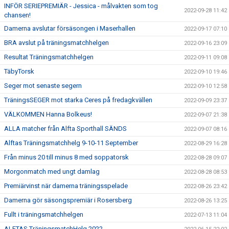
INFÖR SERIEPREMIÄR - Jessica - målvakten som tog
2022-09-28 11:42
chansen!
Damerna avslutar försäsongen i Maserhallen
2022-09-17 07:10
BRA avslut på träningsmatchhelgen
2022-09-16 23:09
Resultat Träningsmatchhelgen
2022-09-11 09:08
TäbyTorsk
2022-09-10 19:46
Seger mot senaste segern
2022-09-10 12:58
TräningsSEGER mot starka Ceres på fredagkvällen
2022-09-09 23:37
VÄLKOMMEN Hanna Bolkeus!
2022-09-07 21:38
ALLA matcher från Alfta Sporthall SÄNDS
2022-09-07 08:16
Alftas Träningsmatchhelg 9-10-11 September
2022-08-29 16:28
Från minus 20 till minus 8 med soppatorsk
2022-08-28 09:07
Morgonmatch med ungt damlag
2022-08-28 08:53
Premiärvinst när damerna träningsspelade
2022-08-26 23:42
Damerna gör säsongspremiär i Rosersberg
2022-08-26 13:25
Fullt i träningsmatchhelgen
2022-07-13 11:04
ALFTAS TräningsmatchHelg 2022