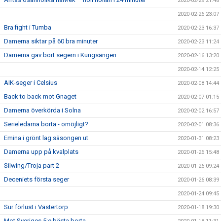
2020-02-29 21:48
2020-02-26 23:07
Bra fight i Tumba
2020-02-23 16:37
Damerna siktar på 60 bra minuter
2020-02-23 11:24
Damerna gav bort segern i Kungsängen
2020-02-16 13:20
2020-02-14 12:25
AIK-seger i Celsius
2020-02-08 14:44
Back to back mot Gnaget
2020-02-07 01:15
Damerna överkörda i Solna
2020-02-02 16:57
Serieledarna borta - omöjligt?
2020-02-01 08:36
Emina i grönt lag säsongen ut
2020-01-31 08:23
Damerna upp på kvalplats
2020-01-26 15:48
Silwing/Troja part 2
2020-01-26 09:24
Deceniets första seger
2020-01-26 08:39
2020-01-24 09:45
Sur förlust i Västertorp
2020-01-18 19:30
Mot Sveriges 5:e bästa borta...