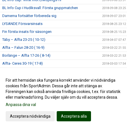
2018-09-08 23:31
BL Info Cup i Hudiksvall: Första gruppmatchen
2018-09-08 23:25
Damerna fortsätter förbereda sig
2018-09-07 23:01
LYSANDE Försvarsinsats
2018-08-25 23:12
Fin första insats för säsongen
2018-08-25 15:23
Täby – Alfta 23-25 ( 10-12)
2018-04-07 07:47
Alfta – Falun 28-20 ( 16-9)
2018-03-22 21:55
Borlänge – Alfta 17-26 ( 8-14)
2018-03-22 21:53
Alfta- Ceres 30-19 ( 17-8)
2018-03-03 17:54
Enköping – Alfta 22-25 (12-11)
2018-02-23 18:01
Alfta-Uppsala 20-23 (9-10)
2018-02-14 20:48
För att hemsidan ska fungera korrekt använder vi nödvändiga
cookies från SportAdmin. Dessa går inte att stänga av.
Kungsängen – Alfta 32-19 ( 12-9)
2018-02-06 18:27
Föreningen kan också använda frivilliga cookies, t.ex. för statistik
Alfta – Bollstanäs 39-17 (20-5)
2018-02-06 18:24
eller marknadsföring. Du väljer själv om du vill acceptera dessa.
Alfta- Rosersberg 29-22 (14-13)
2018-01-22 21:03
Anpassa dina val
HF SIF- Alfta 17-18 (11-12)
2018-01-16 21:04
Acceptera nödvändiga
Acceptera alla
Alfta- Åkersberga 20-19 (10-12)
2018-01-16 21:01
Åkersberga- Alfta 26-18 (11-11)