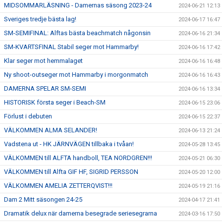
MIDSOMMARLÄSNING - Damernas säsong 2023-24
2024-06-21 12:13
Sveriges tredje bästa lag!
2024-06-17 16:47
SM-SEMIFINAL: Alftas bästa beachmatch någonsin
2024-06-16 21:34
SM-KVARTSFINAL Stabil seger mot Hammarby!
2024-06-16 17:42
Klar seger mot hemmalaget
2024-06-16 16:48
Ny shoot-outseger mot Hammarby i morgonmatch
2024-06-16 16:43
DAMERNA SPELAR SM-SEMI
2024-06-16 13:34
HISTORISK första seger i Beach-SM
2024-06-15 23:06
Förlust i debuten
2024-06-15 22:37
VÄLKOMMEN ALMA SELANDER!
2024-06-13 21:24
Vadstena ut - HK JÄRNVÄGEN tillbaka i tvåan!
2024-05-28 13:45
VÄLKOMMEN till ALFTA handboll, TEA NORDGREN!!!
2024-05-21 06:30
VÄLKOMMEN till Alfta GIF HF, SIGRID PERSSON
2024-05-20 12:00
VÄLKOMMEN AMELIA ZETTERQVIST!!!
2024-05-19 21:16
Dam 2 Mitt säsongen 24-25
2024-04-17 21:41
Dramatik delux när damerna besegrade seriesegrarna
2024-03-16 17:50