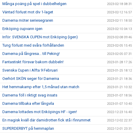
Många poäng på spel i dubbelhelgen
2023-02-18 08:31
Väntad förlust mot div 1-laget
2023-02-12 16:57
Damerna möter seriesegraren
2023-02-11 18:50
Enköping cupvann igen
2023-02-10 04:13
Inför: SVENSKA CUPEN mot Enköping (igen)
2023-02-08 09:46
Tung förlust med svåra förhållanden
2023-02-05 15:45
Damerna på långresa... till Peking!
2023-02-05 07:31
Fantastiskt försvar bakom dubbeln!
2023-01-28 17:26
Svenska Cupen i Alfta 9 Februari
2023-01-25 18:12
Oerhört SKÖN seger för Damerna
2023-01-21 18:36
Het hemmakamp efter 1,5 månad utan match
2023-01-21 10:32
Damerna föll i riktigt svag insats
2023-01-07 18:56
Damerna tillbaka efter långvila
2023-01-07 10:40
Damerna lottades mot Enköpings HF - igen!
2022-12-23 16:40
En magisk kväll där damidrotten fick stå i finrummet
2022-12-02 22:37
SUPERDERBYT på hemmaplan
2022-12-01 23:31