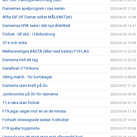
2022-06-15 22:02
Damernas spelprogram i nya serien
2022-06-05 17:52
Alfta GIF HF Damer söker MÅLVAKT(er)
2022-06-01 19:38
Damernas NYA serie i det nya distriktet
2022-04-29 14:47
Förlust - till slut - i Hildursborg
2022-03-20 16:45
47:e och sista
2022-03-20 10:08
Mellansveriges BÄSTA (eller näst bästa) F19-LAG
2022-03-13 22:59
Damerna höll ett tag
2022-03-13 22:23
Seriefinal i F19 Norra
2022-03-13 08:53
Viktig match - för bortalaget
2022-03-13 08:09
Damerna utan kraft på Ön
2022-03-07 11:26
Jumbomöte på Ön för damerna
2022-03-05 09:42
11:e raka utan förlust
2022-03-04 21:13
F19 jagar seger mot en av de minsta
2022-03-04 17:43
Fortsatt obesegrade sedan 9 oktober
2022-02-27 14:24
F19 spelar toppmöte
2022-02-27 09:08
Uppsala tog ett stort steg mot allsvenskt kval