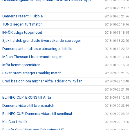
2018-10-30 23:36
2018-10-28 23:07
Damerna reser till Tibble
2018-10-26 21:26
TUNG seger i tuff match
2018-10-20 19:16
INFÖR tidiga toppmötet
2018-10-18 18:15
Sjuk halvlek grundlade överraskande storseger
2018-10-13 22:20
Damerna antar tuffaste utmaningen hittills
2018-10-12 22:22
Mål av Thessan i frustrerande seger
2018-10-06 17:14
Inför hemmapremiären
2018-10-05 16:03
Säker premiärseger i märklig match
2018-09-30 21:05
Bred bas och bra mix när Alfta laddar om i tvåan
2018-09-29 12:48
2018-09-25 21:48
BL INFO CUP: BRONS till Alfta
2018-09-11 12:15
Damerna vidare till bronsmatch
2018-09-09 23:39
BL INFO CUP: Damerna vidare till semifinal
2018-09-09 23:22
Kul Cup i Hudik
2018-09-09 19:56
BL Info Cup: Vinst mot Enköpings HF