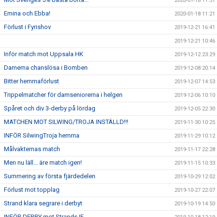
2020-01-18 11:31
Emina och Ebba!
2020-01-18 11:21
Förlust i Fyrishov
2019-12-21 16:41
2019-12-21 10:46
Inför match mot Uppsala HK
2019-12-12 23:29
Damerna chanslösa i Bomben
2019-12-08 20:14
Bitter hemmaförlust
2019-12-07 14:53
Trippelmatcher för damseniorerna i helgen
2019-12-06 10:10
Spåret och div 3-derby på lördag
2019-12-05 22:30
MATCHEN MOT SILWING/TROJA INSTÄLLD!!!
2019-11-30 10:25
INFÖR SilwingTroja hemma
2019-11-29 10:12
Målvakternas match
2019-11-17 22:28
Men nu läll... äre match igen!
2019-11-15 10:33
Summering av första fjärdedelen
2019-10-29 12:02
Förlust mot topplag
2019-10-27 22:07
Strand klara segrare i derbyt
2019-10-19 14:50
INFÖR DERBY mot Strands IF