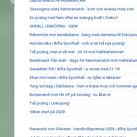
OBESEGRADE PÅ HEMMAPLAN!
Säsongens sista hemmamatch - kom och avsluta med oss!
En poäng med hem efter en svängig kväll i Örebro!
SKRÄLL I ENKÖPING - IGEN!
Returmöte mot serieledarna - häng med damerna till Enköpin
Nionde raka i Alfta Sporthall - och vi tar två nya poäng!
Två poäng, men vi vill mer - 23-16 mot Hallstahammar!
Beslutsamt från start - dags för hemmamatch mot Hallstaha
Serieettan föll i Alfta Sporthall - vi vinner med 21-19!
Ettan mot trean i Alfta Sporthall - nu fyller vi läktaren!
Tung söndag i Eskilstuna - men vi bryter ihop och kommer ig
Bortamatch mot HK GP på söndag - nu åker vi!
Två poäng i Linköping!
Vilken start på 2026!
Revansch mot Göksten - handbollspremiär 2026 i Alfta Sport