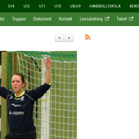
U14
U12
U11
U10
U8/U9
HANDBOLLSSKOLA
BEAC
der
Truppen
Dokument
Kontakt
Livesändning
Tabell
<
>