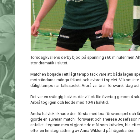
Torsdagkvällens derby bjöd på spänning i 60 minuter men Alfta
stor dramatik i slutet.
Matchen började i ett lågt tempo tack vare att båda lagen sp
motståndarna många frikast och avbrott i spelet. Vi kom inte
dåligt tempo i anfallsspelet. Arbrå var bra i försvaret idag och v
Det var en svängig halvlek där vi fick lite övertag genom 4 ra
Arbrå tog igen och ledde med 10-9 i halvtid.
Andra halvlek liknade den första med bra försvarsspel och 
gjorde en suverän match i försvaret och Therese Josefsson rä
anfallet litegrann men vi gjorde de mål som krävdes, bla efter
efter en fin stegisättning av Anna Wiklund på högerkanten.