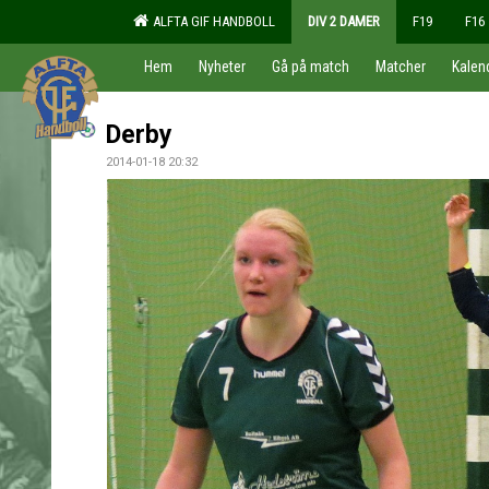
ALFTA GIF HANDBOLL
DIV 2 DAMER
F19
F16
Hem
Nyheter
Gå på match
Matcher
Kalen
Derby
2014-01-18 20:32