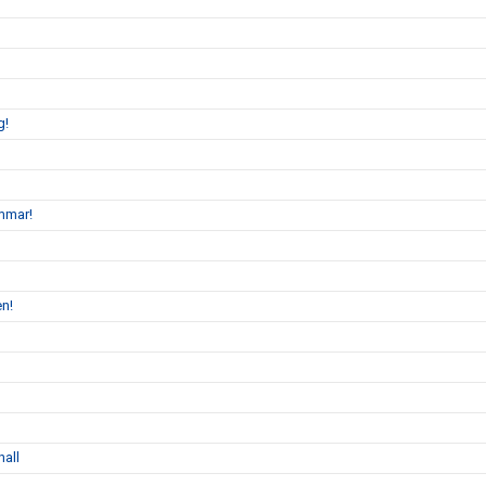
g!
mmar!
en!
hall