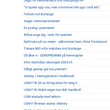
Dags för hemmamatch mot Enköpings HF!
"Vi spelar upp oss, men vi kommer inte upp i nivå alls."
Förlust mot Borlänge
Seger i hemmapremiären!
En poäng i premiären!
Alftas unga lag - redo för examen!
Nyförvärv på nio meter - välkommen hem, Stina Torvidsson!
Tränare IMO inför matchen mot Borlänge
Då åker vi - SERIEPREMIÄR på hemmaplan
Inför damtvåan säsongen 2024-25
Dåligt genrep ger bra premiär?
Genrep / träningsmatch i Hudiksvall
USM F18: Ett av 30 lag klara för steg 3
USM F18: Stabil seger mot AIK Handboll
USM startade med lektion
USM F18-resan startar i Märsta