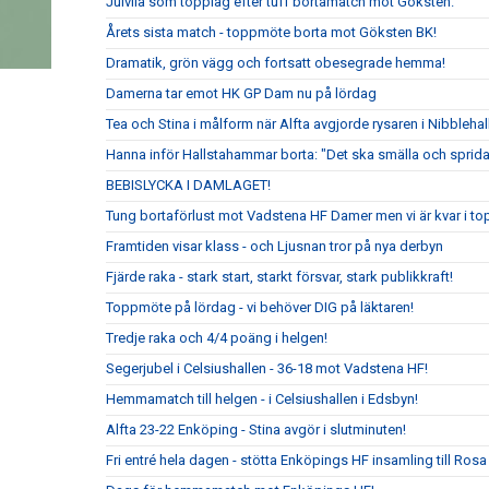
Julvila som topplag efter tuff bortamatch mot Göksten.
Årets sista match - toppmöte borta mot Göksten BK!
Dramatik, grön vägg och fortsatt obesegrade hemma!
Damerna tar emot HK GP Dam nu på lördag
Tea och Stina i målform när Alfta avgjorde rysaren i Nibblehal
Hanna inför Hallstahammar borta: "Det ska smälla och sprida
BEBISLYCKA I DAMLAGET!
Tung bortaförlust mot Vadstena HF Damer men vi är kvar i to
Framtiden visar klass - och Ljusnan tror på nya derbyn
Fjärde raka - stark start, starkt försvar, stark publikkraft!
Toppmöte på lördag - vi behöver DIG på läktaren!
Tredje raka och 4/4 poäng i helgen!
Segerjubel i Celsiushallen - 36-18 mot Vadstena HF!
Hemmamatch till helgen - i Celsiushallen i Edsbyn!
Alfta 23-22 Enköping - Stina avgör i slutminuten!
Fri entré hela dagen - stötta Enköpings HF insamling till Rosa