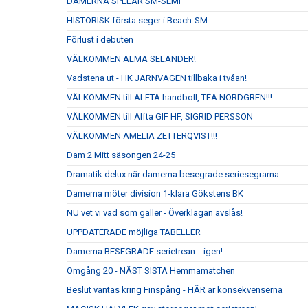
DAMERNA SPELAR SM-SEMI
HISTORISK första seger i Beach-SM
Förlust i debuten
VÄLKOMMEN ALMA SELANDER!
Vadstena ut - HK JÄRNVÄGEN tillbaka i tvåan!
VÄLKOMMEN till ALFTA handboll, TEA NORDGREN!!!
VÄLKOMMEN till Alfta GIF HF, SIGRID PERSSON
VÄLKOMMEN AMELIA ZETTERQVIST!!!
Dam 2 Mitt säsongen 24-25
Dramatik delux när damerna besegrade seriesegrarna
Damerna möter division 1-klara Gökstens BK
NU vet vi vad som gäller - Överklagan avslås!
UPPDATERADE möjliga TABELLER
Damerna BESEGRADE serietrean... igen!
Omgång 20 - NÄST SISTA Hemmamatchen
Beslut väntas kring Finspång - HÄR är konsekvenserna