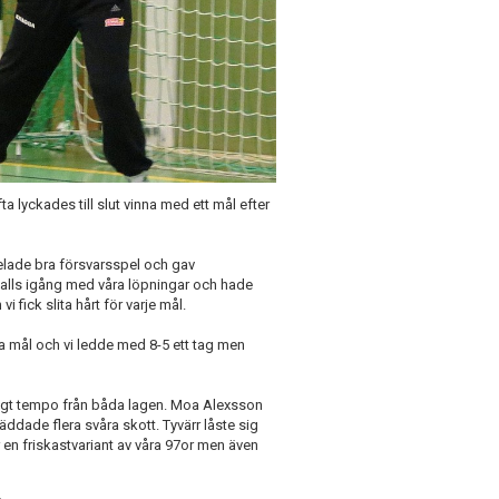
 lyckades till slut vinna med ett mål efter
elade bra försvarsspel och gav
 alls igång med våra löpningar och hade
i fick slita hårt för varje mål.
ka mål och vi ledde med 8-5 ett tag men
lågt tempo från båda lagen. Moa Alexsson
ddade flera svåra skott. Tyvärr låste sig
 en friskastvariant av våra 97or men även