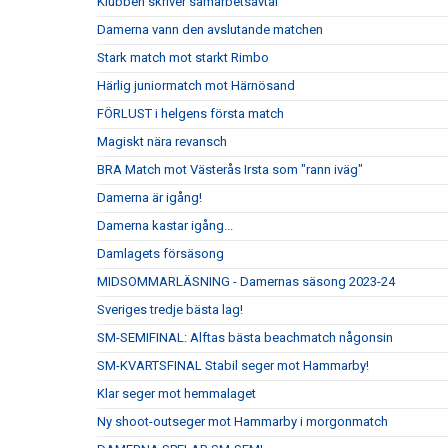
Klubben skriver samarbetsavtal
Damerna vann den avslutande matchen
Stark match mot starkt Rimbo
Härlig juniormatch mot Härnösand
FÖRLUST i helgens första match
Magiskt nära revansch
BRA Match mot Västerås Irsta som "rann iväg"
Damerna är igång!
Damerna kastar igång...
Damlagets försäsong
MIDSOMMARLÄSNING - Damernas säsong 2023-24
Sveriges tredje bästa lag!
SM-SEMIFINAL: Alftas bästa beachmatch någonsin
SM-KVARTSFINAL Stabil seger mot Hammarby!
Klar seger mot hemmalaget
Ny shoot-outseger mot Hammarby i morgonmatch