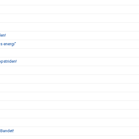
len!
s energi"
ppstriden!
 Bandet!