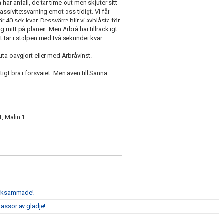
ar anfall, de tar time-out men skjuter sitt
assivitetsvarning emot oss tidigt. Vi får
 40 sek kvar. Dessvärre blir vi avblåsta för
g mitt på planen. Men Arbrå har tillräckligt
t tar i stolpen med två sekunder kvar.
uta oavgjort eller med Arbråvinst.
igt bra i försvaret. Men även till Sanna
1, Malin 1
märksammade!
assor av glädje!