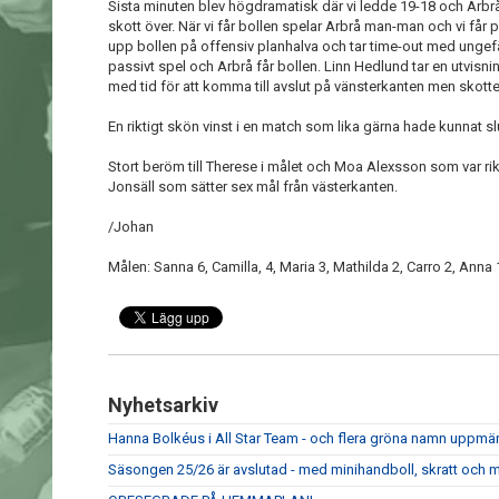
Sista minuten blev högdramatisk där vi ledde 19-18 och Arbrå h
skott över. När vi får bollen spelar Arbrå man-man och vi får p
upp bollen på offensiv planhalva och tar time-out med ungefär
passivt spel och Arbrå får bollen. Linn Hedlund tar en utvisnin
med tid för att komma till avslut på vänsterkanten men skotte
En riktigt skön vinst i en match som lika gärna hade kunnat sl
Stort beröm till Therese i målet och Moa Alexsson som var rikt
Jonsäll som sätter sex mål från västerkanten.
/Johan
Målen: Sanna 6, Camilla, 4, Maria 3, Mathilda 2, Carro 2, Anna 
Nyhetsarkiv
Hanna Bolkéus i All Star Team - och flera gröna namn upp
Säsongen 25/26 är avslutad - med minihandboll, skratt och m